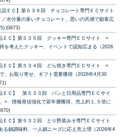
0874)
産品ＥＣ】第５３６回 チョコレート専門ＥＣサイト
〉／水分量の多いチョコレート、思いの共感で顧客広
5)
(0873)
品ＥＣ】第５３５回 クッキー専門ＥＣサイト <
持を考えたクッキー、イベントで認知広まる（2026
品ＥＣ】第５３４回 どら焼き専門ＥＣサイト <
、お取り寄せ、ギフト需要獲得（2026年4月30
71)
産品ＥＣ】 第５３３回 パンと日用品専門ＥＣサイ
」> 情報発信強化で若年層獲得、売上約１.５倍に
0870)
産品ＥＣ】第５３２回 とり野菜みそ専門ＥＣサイト
ある鍋調味料、一人鍋ニーズに応え売上増（2026年4