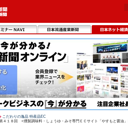
こだわりの逸品 特産品EC
】第４１８回 <燻製調味料・しょうゆ・みそ専門ＥＣサイト「やすもと醤油」