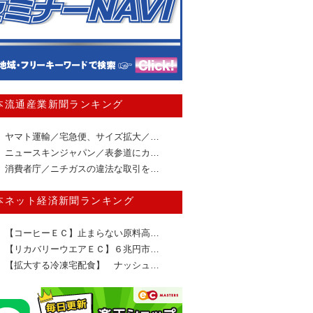
本流通産業新聞ランキング
ヤマト運輸／宅急便、サイズ拡大／…
ニュースキンジャパン／表参道にカ…
消費者庁／ニチガスの違法な取引を…
本ネット経済新聞ランキング
【コーヒーＥＣ】止まらない原料高…
【リカバリーウエアＥＣ】６兆円市…
【拡大する冷凍宅配食】 ナッシュ…