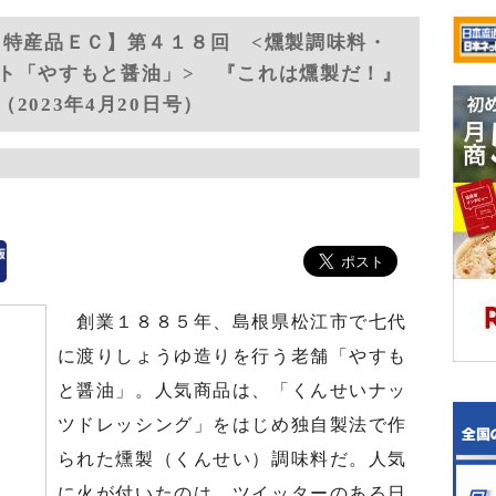
 特産品ＥＣ】第４１８回 <燻製調味料・
ト「やすもと醤油」> 『これは燻製だ！』
2023年4月20日号）
創業１８８５年、島根県松江市で七代
に渡りしょうゆ造りを行う老舗「やすも
と醤油」。人気商品は、「くんせいナッ
ツドレッシング」をはじめ独自製法で作
られた燻製（くんせい）調味料だ。人気
に火が付いたのは、ツイッターのある日