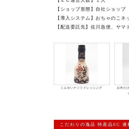
【ＥＣ運営人数】１人
【ショップ形態】自社ショップ
【導入システム】おちゃのこネ
【配送委託先】佐川急便、ヤマ
くんせいナッツドレッシング
お米だ
こだわりの逸品 特産品EC 