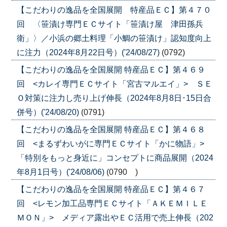
【こだわりの逸品を全国展開 特産品ＥＣ】第４７０
回 〈笹漬け専門ＥＣサイト「笹漬け屋 津田孫兵
衛」〉／小浜の郷土料理「小鯛の笹漬け」認知度向上
に注力（2024年8月22日号）('24/08/27)
(0792)
【こだわりの逸品を全国展開 特産品ＥＣ】第４６９
回 <カレイ専門ＥＣサイト「宮古マルエイ」> ＳＥ
Ｏ対策に注力し売り上げ伸長（2024年8月8日･15日合
併号）('24/08/20)
(0791)
【こだわりの逸品を全国展開 特産品ＥＣ】第４６８
回 <まるずわいがに専門ＥＣサイト「かに物語」>
「特別をもっと身近に」コンセプトに商品展開（2024
年8月1日号）('24/08/06)
(0790 )
【こだわりの逸品を全国展開 特産品ＥＣ】第４６７
回 <レモン加工品専門ＥＣサイト「ＡＫＥＭＩＬＥ
ＭＯＮ」> メディア露出やＥＣ活用で売上伸長（202