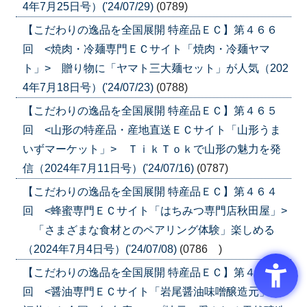
4年7月25日号）('24/07/29)
(0789)
【こだわりの逸品を全国展開 特産品ＥＣ】第４６６
回 <焼肉・冷麺専門ＥＣサイト「焼肉・冷麺ヤマ
ト」> 贈り物に「ヤマト三大麺セット」が人気（202
4年7月18日号）('24/07/23)
(0788)
【こだわりの逸品を全国展開 特産品ＥＣ】第４６５
回 <山形の特産品・産地直送ＥＣサイト「山形うま
いずマーケット」> ＴｉｋＴｏｋで山形の魅力を発
信（2024年7月11日号）('24/07/16)
(0787)
【こだわりの逸品を全国展開 特産品ＥＣ】第４６４
回 <蜂蜜専門ＥＣサイト「はちみつ専門店秋田屋」>
「さまざまな食材とのペアリング体験」楽しめる
（2024年7月4日号）('24/07/08)
(0786 )
【こだわりの逸品を全国展開 特産品ＥＣ】第４６３
回 <醤油専門ＥＣサイト「岩尾醤油味噌醸造元」>