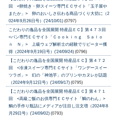
回 <卵焼き・卵スイーツ専門ＥＣサイト「玉子屋や
またか」> 卵のおいしさ伝わる商品づくり大切に（2
024年9月26日号）('24/10/01)
(0797)
こだわりの逸品を全国展開 特産品ＥＣ】第４７３回
<パン専門ＥＣサイト「Ｃｏｏｋｉｎｇ Ｓａｌｏ
ｎ Ｎ」> 上級ウェブ解析士の経験でリピーター獲
得（2024年9月19日号）('24/09/24)
(0796)
【こだわりの逸品を全国展開 特産品ＥＣ】第４７２
回 <冷凍スイーツ専門ＥＣサイト「ワンデースイー
ツラボ」> 幻の「神池芋」のプリンやカヌレが話題
（2024年9月12日号）('24/09/17)
(0795)
【こだわりの逸品を全国展開 特産品ＥＣ】第４７１
回 <高級ご飯のお供専門ＥＣサイト「鯛のわん」>
鯛の手作り瓶詰にメディアが注目し注文増（2024年8
月29日号）('24/09/02)
(0793)