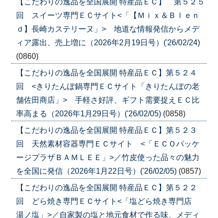
【こだわりの逸品を全国展開 特産品ＥＣ】 第５２５
回 スイーツ専門ＥＣサイト<「【Ｍｉｘ＆Ｂｌｅｎ
ｄ】長崎カステリーヌ」> 地道な情報発信からメデ
ィア露出、売上増に（2026年2月19日号）('26/02/24)
(0860)
【こだわりの逸品を全国展開 特産品ＥＣ】第５２４
回 <きりたんぽ鍋専門ＥＣサイト「きりたんぽの老
舗佐田商店」> 手軽さ好評、ギフト需要捉えＥＣ比
率高まる（2026年1月29日号）('26/02/05)
(0858)
【こだわりの逸品を全国展開 特産品ＥＣ】第５２３
回 天然素材容器専門ＥＣサイト <「ＥＣＯパッケ
ージプラザＢＡＭＬＥＥ」>／竹皮使った品々の魅力
を全国に発信（2026年1月22日号）('26/02/05)
(0857)
【こだわりの逸品を全国展開 特産品ＥＣ】第５２２
回 どら焼き専門ＥＣサイト<「塩どら焼き専門店
湯ノ塩」>／自家製の塩と地元食材で作る味、メディ