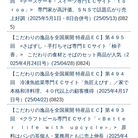
回 <チーズケーキ・スイーツ専門ＥＣサイト「ｔｏ
ｒｏａ」> 専門家が高評価、ＳＮＳで話題広がり売
上好調（2025年5月1日・8日合併号）('25/05/13)
(082
5)
【こだわりの逸品を全国展開 特産品ＥＣ】第４９５
回 <さばずし・手打ちそば専門ＥＣサイト「柚子
香」> こだわりの食材とそばのセット商品が人気（2
025年4月24日号）('25/04/28)
(0824)
【こだわりの逸品を全国展開 特産品ＥＣ】第４９４
回 冷凍魚総菜専門ＥＣサイト「魚匠えびす」／家で
本格和洋料理、４０代以上の顧客獲得（2025年4月17
日号）('25/04/22)
(0823)
【こだわりの逸品を全国展開 特産品ＥＣ】第４９３
回 <クラフトビール専門ＥＣサイト「＜Ｂｅｔｔｅ
ｒ ｌｉｆｅ ｗｉｔｈ ｕｐｃｙｃｌｅ＞」> 原
料はパンの耳個人・業務用ともに売上伸長（2025年4