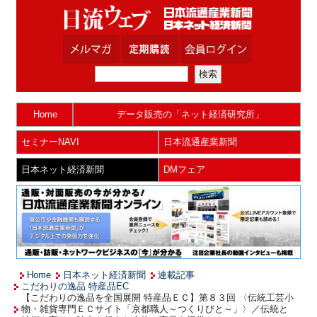
Home
データ販売の「ネット経済研究所」
セミナーNAVI
日本流通産業新聞
日本ネット経済新聞
DMフェア
Home
日本ネット経済新聞
連載記事
こだわりの逸品 特産品EC
【こだわりの逸品を全国展開 特産品ＥＣ】第８３回 〈伝統工芸小
物・雑貨専門ＥＣサイト「京都職人～つくりびと～」〉／伝統と