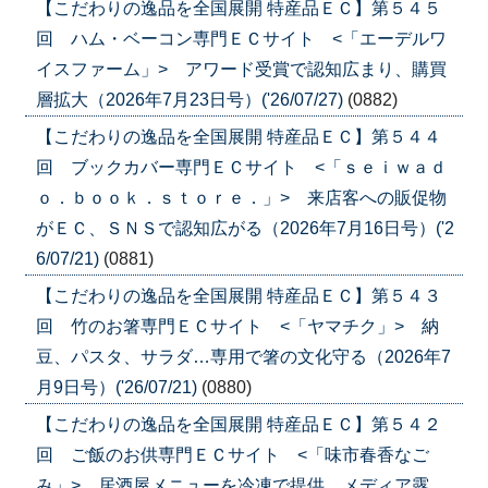
【こだわりの逸品を全国展開 特産品ＥＣ】第５４５
回 ハム・ベーコン専門ＥＣサイト <「エーデルワ
イスファーム」> アワード受賞で認知広まり、購買
層拡大（2026年7月23日号）('26/07/27)
(0882)
【こだわりの逸品を全国展開 特産品ＥＣ】第５４４
回 ブックカバー専門ＥＣサイト <「ｓｅｉｗａｄ
ｏ．ｂｏｏｋ．ｓｔｏｒｅ．」> 来店客への販促物
がＥＣ、ＳＮＳで認知広がる（2026年7月16日号）('2
6/07/21)
(0881)
【こだわりの逸品を全国展開 特産品ＥＣ】第５４３
回 竹のお箸専門ＥＣサイト <「ヤマチク」> 納
豆、パスタ、サラダ…専用で箸の文化守る（2026年7
月9日号）('26/07/21)
(0880)
【こだわりの逸品を全国展開 特産品ＥＣ】第５４２
回 ご飯のお供専門ＥＣサイト <「味市春香なご
み」> 居酒屋メニューを冷凍で提供、メディア露