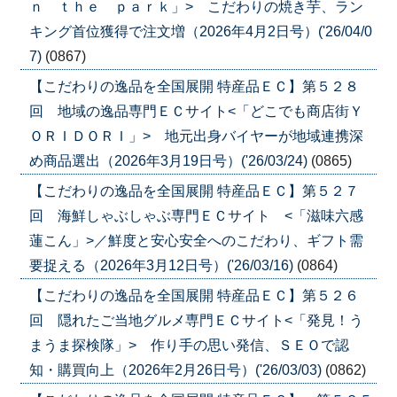
ｎ ｔｈｅ ｐａｒｋ」> こだわりの焼き芋、ラン
キング首位獲得で注文増（2026年4月2日号）('26/04/0
7)
(0867)
【こだわりの逸品を全国展開 特産品ＥＣ】第５２８
回 地域の逸品専門ＥＣサイト<「どこでも商店街Ｙ
ＯＲＩＤＯＲＩ」> 地元出身バイヤーが地域連携深
め商品選出（2026年3月19日号）('26/03/24)
(0865)
【こだわりの逸品を全国展開 特産品ＥＣ】第５２７
回 海鮮しゃぶしゃぶ専門ＥＣサイト <「滋味六感
蓮こん」>／鮮度と安心安全へのこだわり、ギフト需
要捉える（2026年3月12日号）('26/03/16)
(0864)
【こだわりの逸品を全国展開 特産品ＥＣ】第５２６
回 隠れたご当地グルメ専門ＥＣサイト<「発見！う
まうま探検隊」> 作り手の思い発信、ＳＥＯで認
知・購買向上（2026年2月26日号）('26/03/03)
(0862)