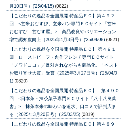
月10日号）('25/04/15)
(0822)
【こだわりの逸品を全国展開 特産品ＥＣ】第４９２
回 <玄米おむすび、玄米パン専門ＥＣサイト「玄米
おむすび 玄むす屋」> 商品改良やバリエーション
増で認知度向上（2025年4月3日号）('25/04/08)
(0821)
【こだわりの逸品を全国展開 特産品ＥＣ】 第４９１
回 ローストビーフ・創作フレンチ専門ＥＣサイト
「ノワドココ」／反対されながらも商品化、「ベスト
お取り寄せ大賞」受賞（2025年3月27日号）('25/04/0
1)
(0820)
【こだわりの逸品を全国展開 特産品ＥＣ】 第４９０
回 <日本茶・抹茶菓子専門ＥＣサイト「八十八良葉
舎」> 抹茶本来の味わいを追求、口コミで評判広ま
る（2025年3月20日号）('25/03/25)
(0819)
【こだわりの逸品を全国展開 特産品ＥＣ】第４８９