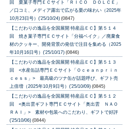
回 栗菓子専門ＥＣサイト「ＲＩＣＯ ＤＯＬＣＥ」
／口コミ、メディア露出で広がる栗の味わい（2025年
10月23日号）('25/10/24)
(0847)
【こだわりの逸品を全国展開 特産品ＥＣ】第５１４
回 焼き菓子専門ＥＣサイト「分福ベイク」／廃棄食
材のクッキー、開発背景の発信で注目を集める（2025
年10月16日号）('25/10/17)
(0846)
【こだわりの逸品を全国展開 特産品ＥＣ】第５１３
回 <水産缶詰専門ＥＣサイト「Ｏｃｅａｎｐｒｉｎ
ｃｅｓｓ」> 最高級のツナ缶が話題呼び、ギフト売
上倍増（2025年10月9日号）('25/10/09)
(0845)
【こだわりの逸品を全国展開 特産品ＥＣ】第５１２
回 <奥出雲ギフト専門ＥＣサイト「奥出雲 ＮＡＯ
ＲＡＩ」> 素材や包装へのこだわり、ギフトで好評
('25/10/06)
(0844)