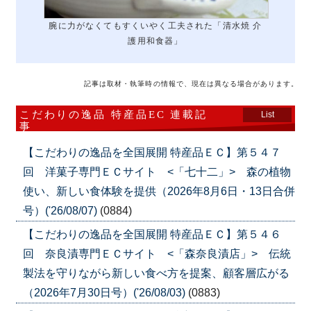
腕に力がなくてもすくいやく工夫された「清水焼 介
護用和食器」
記事は取材・執筆時の情報で、現在は異なる場合があります。
こだわりの逸品 特産品EC 連載記
List
事
【こだわりの逸品を全国展開 特産品ＥＣ】第５４７
回 洋菓子専門ＥＣサイト <「七十二」> 森の植物
使い、新しい食体験を提供（2026年8月6日・13日合併
号）('26/08/07)
(0884)
【こだわりの逸品を全国展開 特産品ＥＣ】第５４６
回 奈良漬専門ＥＣサイト <「森奈良漬店」> 伝統
製法を守りながら新しい食べ方を提案、顧客層広がる
（2026年7月30日号）('26/08/03)
(0883)