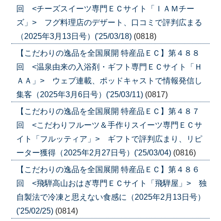
回 <チーズスイーツ専門ＥＣサイト「ＩＡＭチー
ズ」> フグ料理店のデザート、口コミで評判広まる
（2025年3月13日号）('25/03/18)
(0818)
【こだわりの逸品を全国展開 特産品ＥＣ】第４８８
回 <温泉由来の入浴剤・ギフト専門ＥＣサイト「Ｈ
ＡＡ」> ウェブ連載、ポッドキャストで情報発信し
集客（2025年3月6日号）('25/03/11)
(0817)
【こだわりの逸品を全国展開 特産品ＥＣ】第４８７
回 <こだわりフルーツ＆手作りスイーツ専門ＥＣサ
イト「フルッティア」> ギフトで評判広まり、リピ
ーター獲得（2025年2月27日号）('25/03/04)
(0816)
【こだわりの逸品を全国展開 特産品ＥＣ】第４８６
回 <飛騨高山おはぎ専門ＥＣサイト「飛騨屋」> 独
自製法で冷凍と思えない食感に（2025年2月13日号）
('25/02/25)
(0814)