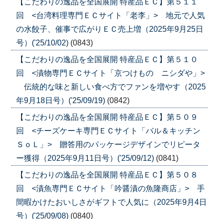
【こだわりの逸品を全国展開 特産品ＥＣ】第５１１
回 <台湾料理専門ＥＣサイト「老李」> 地元で人気
の水餃子、催事で広がりＥＣ売上増（2025年9月25日
号）('25/10/02)
(0843)
【こだわりの逸品を全国展開 特産品ＥＣ】第５１０
回 <漬物専門ＥＣサイト「京つけもの ニシダや」>
伝統的な味と新しい食べ方でファンを増やす（2025
年9月18日号）('25/09/19)
(0842)
【こだわりの逸品を全国展開 特産品ＥＣ】第５０９
回 <チーズケーキ専門ＥＣサイト「バル＆キッチン
ＳｏＬ」> 贈答用のパッケージデザインでリピータ
ー獲得（2025年9月11日号）('25/09/12)
(0841)
【こだわりの逸品を全国展開 特産品ＥＣ】第５０８
回 <漬魚専門ＥＣサイト「吟醤漬の魚隆商店」> 手
間暇かけたおいしさがギフトで人気に（2025年9月4日
号）('25/09/08)
(0840)