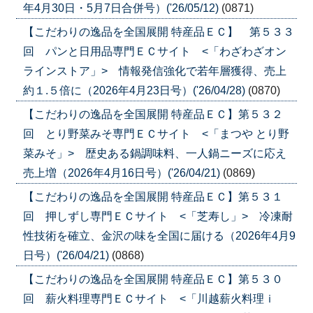
年4月30日・5月7日合併号）('26/05/12)
(0871)
【こだわりの逸品を全国展開 特産品ＥＣ】 第５３３
回 パンと日用品専門ＥＣサイト <「わざわざオン
ラインストア」> 情報発信強化で若年層獲得、売上
約１.５倍に（2026年4月23日号）('26/04/28)
(0870)
【こだわりの逸品を全国展開 特産品ＥＣ】第５３２
回 とり野菜みそ専門ＥＣサイト <「まつや とり野
菜みそ」> 歴史ある鍋調味料、一人鍋ニーズに応え
売上増（2026年4月16日号）('26/04/21)
(0869)
【こだわりの逸品を全国展開 特産品ＥＣ】第５３１
回 押しずし専門ＥＣサイト <「芝寿し」> 冷凍耐
性技術を確立、金沢の味を全国に届ける（2026年4月9
日号）('26/04/21)
(0868)
【こだわりの逸品を全国展開 特産品ＥＣ】第５３０
回 薪火料理専門ＥＣサイト <「川越薪火料理ｉ