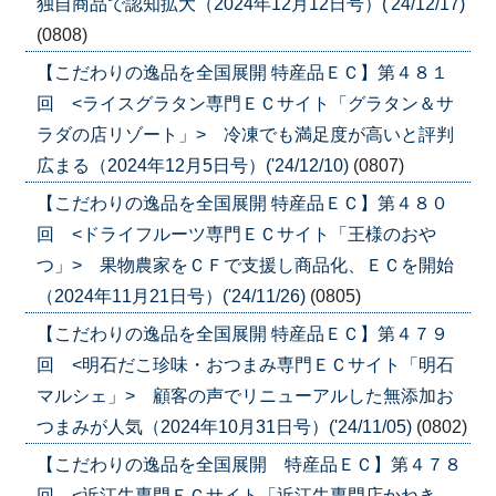
独自商品で認知拡大（2024年12月12日号）('24/12/17)
(0808)
【こだわりの逸品を全国展開 特産品ＥＣ】第４８１
回 <ライスグラタン専門ＥＣサイト「グラタン＆サ
ラダの店リゾート」> 冷凍でも満足度が高いと評判
広まる（2024年12月5日号）('24/12/10)
(0807)
【こだわりの逸品を全国展開 特産品ＥＣ】第４８０
回 <ドライフルーツ専門ＥＣサイト「王様のおや
つ」> 果物農家をＣＦで支援し商品化、ＥＣを開始
（2024年11月21日号）('24/11/26)
(0805)
【こだわりの逸品を全国展開 特産品ＥＣ】第４７９
回 <明石だこ珍味・おつまみ専門ＥＣサイト「明石
マルシェ」> 顧客の声でリニューアルした無添加お
つまみが人気（2024年10月31日号）('24/11/05)
(0802)
【こだわりの逸品を全国展開 特産品ＥＣ】第４７８
回 <近江牛専門ＥＣサイト「近江牛専門店かねき