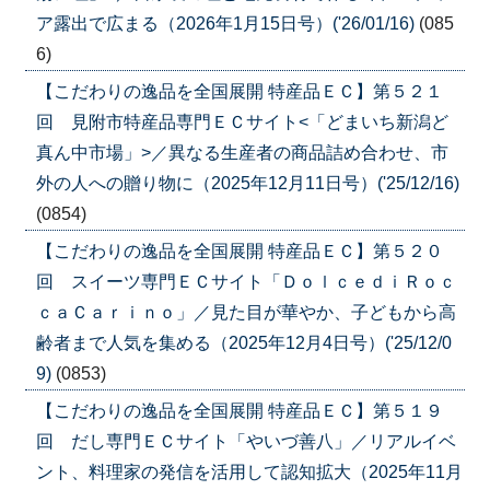
ア露出で広まる（2026年1月15日号）('26/01/16)
(085
6)
【こだわりの逸品を全国展開 特産品ＥＣ】第５２１
回 見附市特産品専門ＥＣサイト<「どまいち新潟ど
真ん中市場」>／異なる生産者の商品詰め合わせ、市
外の人への贈り物に（2025年12月11日号）('25/12/16)
(0854)
【こだわりの逸品を全国展開 特産品ＥＣ】第５２０
回 スイーツ専門ＥＣサイト「ＤｏｌｃｅｄｉＲｏｃ
ｃａＣａｒｉｎｏ」／見た目が華やか、子どもから高
齢者まで人気を集める（2025年12月4日号）('25/12/0
9)
(0853)
【こだわりの逸品を全国展開 特産品ＥＣ】第５１９
回 だし専門ＥＣサイト「やいづ善八」／リアルイベ
ント、料理家の発信を活用して認知拡大（2025年11月