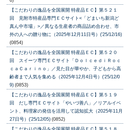
6)
【こだわりの逸品を全国展開 特産品ＥＣ】第５２１
回 見附市特産品専門ＥＣサイト<「どまいち新潟ど
真ん中市場」>／異なる生産者の商品詰め合わせ、市
外の人への贈り物に（2025年12月11日号）('25/12/16)
(0854)
【こだわりの逸品を全国展開 特産品ＥＣ】第５２０
回 スイーツ専門ＥＣサイト「ＤｏｌｃｅｄｉＲｏｃ
ｃａＣａｒｉｎｏ」／見た目が華やか、子どもから高
齢者まで人気を集める（2025年12月4日号）('25/12/0
9)
(0853)
【こだわりの逸品を全国展開 特産品ＥＣ】第５１９
回 だし専門ＥＣサイト「やいづ善八」／リアルイベ
ント、料理家の発信を活用して認知拡大（2025年11月
27日号）('25/12/05)
(0852)
【こだわりの逸品を全国展開 特産品ＥＣ】第５１８