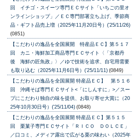
回 イチゴ・スイーツ専門ＥＣサイト「いちごの里オ
ンラインショップ」／ＥＣ専門部署立ち上げ、季節商
品・ギフト品売上増（2025年11月20日号）('25/11/26)
(0851)
【こだわりの逸品を全国展開 特産品ＥＣ】第５１７
回 カニ・海鮮加工商品専門ＥＣサイト〈「京都丹
後 海鮮の匠魚政」〉／ゆで技術を追求、自宅用需要
も取り込む（2025年11月6日号）('25/11/11)
(0849)
【こだわりの逸品を全国展開 特産品ＥＣ】 第５１６
回 沖縄そば専門ＥＣサイト<「にしんすに」>／スー
プにこだわり独自の味を提供、お取り寄せ大賞に（20
25年10月30日号）('25/11/04)
(0848)
【こだわりの逸品を全国展開 特産品ＥＣ】第５１５
回 栗菓子専門ＥＣサイト「ＲＩＣＯ ＤＯＬＣＥ」
／口コミ、メディア露出で広がる栗の味わい（2025年