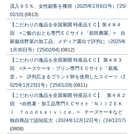
流入９５％、女性顧客を獲得（2025年2月6日号）('25/
02/10)
(0813)
【こだわりの逸品を全国展開 特産品ＥＣ】第４８４
回 <ご飯のおとも専門ＥＣサイト「前田農園」> 自
家栽培野菜の加工品、メディア露出で評判に（2025年
1月30日号）('25/02/04)
(0812)
【こだわりの逸品を全国展開 特産品ＥＣ】 第４８３
回 <チーズケーキ・プリン専門ＥＣサイト「新風
堂」> 評判広まるブランド卵を使用したスイーツ（2
025年1月23日号）('25/01/28)
(0811)
【こだわりの逸品を全国展開 特産品ＥＣ】 第４８２
回 <自然薯・加工品専門ＥＣサイト「ＮＩＩＺＥＫ
Ｉ ｆｏｏｄｓｅｒｖｉｃｅ」> チーズケーキなど
独自商品で認知拡大（2024年12月12日号）('24/12/17)
(0808)