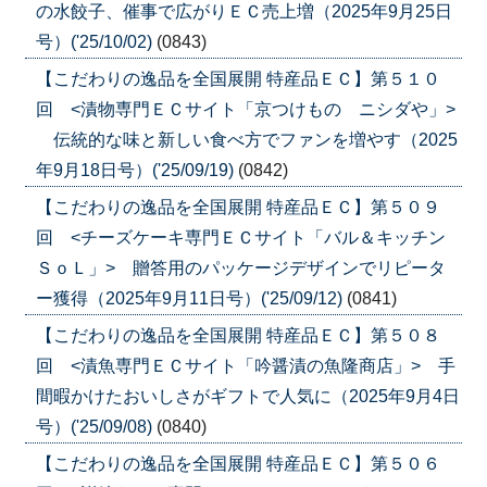
の水餃子、催事で広がりＥＣ売上増（2025年9月25日
号）('25/10/02)
(0843)
【こだわりの逸品を全国展開 特産品ＥＣ】第５１０
回 <漬物専門ＥＣサイト「京つけもの ニシダや」>
伝統的な味と新しい食べ方でファンを増やす（2025
年9月18日号）('25/09/19)
(0842)
【こだわりの逸品を全国展開 特産品ＥＣ】第５０９
回 <チーズケーキ専門ＥＣサイト「バル＆キッチン
ＳｏＬ」> 贈答用のパッケージデザインでリピータ
ー獲得（2025年9月11日号）('25/09/12)
(0841)
【こだわりの逸品を全国展開 特産品ＥＣ】第５０８
回 <漬魚専門ＥＣサイト「吟醤漬の魚隆商店」> 手
間暇かけたおいしさがギフトで人気に（2025年9月4日
号）('25/09/08)
(0840)
【こだわりの逸品を全国展開 特産品ＥＣ】第５０６