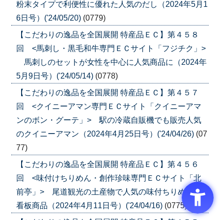
粉末タイプで利便性に優れた人気のだし（2024年5月1
6日号）('24/05/20)
(0779)
【こだわりの逸品を全国展開 特産品ＥＣ】第４５８
回 <馬刺し・黒毛和牛専門ＥＣサイト「フジチク」>
馬刺しのセットが女性を中心に人気商品に（2024年
5月9日号）('24/05/14)
(0778)
【こだわりの逸品を全国展開 特産品ＥＣ】第４５７
回 <クイニーアマン専門ＥＣサイト「クイニーアマ
ンのボン・グーテ」> 駅の冷蔵自販機でも販売人気
のクイニーアマン（2024年4月25日号）('24/04/26)
(07
77)
【こだわりの逸品を全国展開 特産品ＥＣ】第４５６
回 <味付けちりめん・創作珍味専門ＥＣサイト「北
前亭」> 尾道観光の土産物で人気の味付ちりめんが
看板商品（2024年4月11日号）('24/04/16)
(0775)