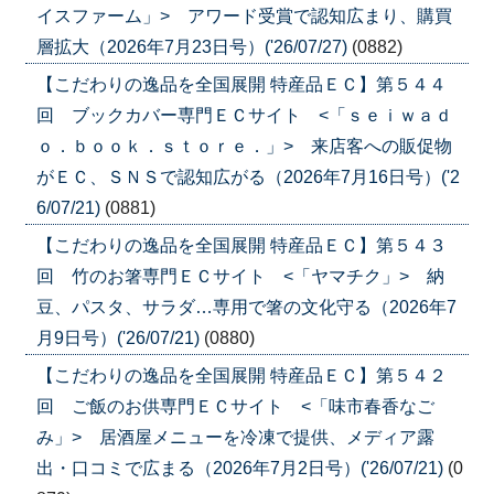
イスファーム」> アワード受賞で認知広まり、購買
層拡大（2026年7月23日号）('26/07/27)
(0882)
【こだわりの逸品を全国展開 特産品ＥＣ】第５４４
回 ブックカバー専門ＥＣサイト <「ｓｅｉｗａｄ
ｏ．ｂｏｏｋ．ｓｔｏｒｅ．」> 来店客への販促物
がＥＣ、ＳＮＳで認知広がる（2026年7月16日号）('2
6/07/21)
(0881)
【こだわりの逸品を全国展開 特産品ＥＣ】第５４３
回 竹のお箸専門ＥＣサイト <「ヤマチク」> 納
豆、パスタ、サラダ…専用で箸の文化守る（2026年7
月9日号）('26/07/21)
(0880)
【こだわりの逸品を全国展開 特産品ＥＣ】第５４２
回 ご飯のお供専門ＥＣサイト <「味市春香なご
み」> 居酒屋メニューを冷凍で提供、メディア露
出・口コミで広まる（2026年7月2日号）('26/07/21)
(0