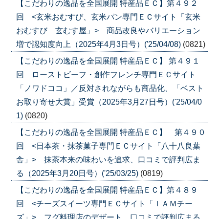
【こだわりの逸品を全国展開 特産品ＥＣ】第４９２
回 <玄米おむすび、玄米パン専門ＥＣサイト「玄米
おむすび 玄むす屋」> 商品改良やバリエーション
増で認知度向上（2025年4月3日号）('25/04/08)
(0821)
【こだわりの逸品を全国展開 特産品ＥＣ】 第４９１
回 ローストビーフ・創作フレンチ専門ＥＣサイト
「ノワドココ」／反対されながらも商品化、「ベスト
お取り寄せ大賞」受賞（2025年3月27日号）('25/04/0
1)
(0820)
【こだわりの逸品を全国展開 特産品ＥＣ】 第４９０
回 <日本茶・抹茶菓子専門ＥＣサイト「八十八良葉
舎」> 抹茶本来の味わいを追求、口コミで評判広ま
る（2025年3月20日号）('25/03/25)
(0819)
【こだわりの逸品を全国展開 特産品ＥＣ】第４８９
回 <チーズスイーツ専門ＥＣサイト「ＩＡＭチー
ズ」> フグ料理店のデザート、口コミで評判広まる