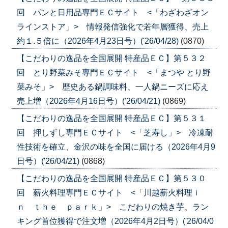
回 パンと日用品専門ＥＣサイト <「わざわざオン
ラインストア」> 情報発信強化で若年層獲得、売上
約１.５倍に（2026年4月23日号）('26/04/28)
(0870)
【こだわりの逸品を全国展開 特産品ＥＣ】第５３２
回 とり野菜みそ専門ＥＣサイト <「まつや とり野
菜みそ」> 歴史ある鍋調味料、一人鍋ニーズに応え
売上増（2026年4月16日号）('26/04/21)
(0869)
【こだわりの逸品を全国展開 特産品ＥＣ】第５３１
回 押しずし専門ＥＣサイト <「芝寿し」> 冷凍耐
性技術を確立、金沢の味を全国に届ける（2026年4月9
日号）('26/04/21)
(0868)
【こだわりの逸品を全国展開 特産品ＥＣ】第５３０
回 薪火料理専門ＥＣサイト <「川越薪火料理ｉ
ｎ ｔｈｅ ｐａｒｋ」> こだわりの焼き芋、ラン
キング首位獲得で注文増（2026年4月2日号）('26/04/0