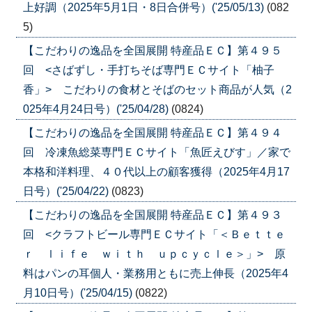
上好調（2025年5月1日・8日合併号）('25/05/13)
(082
5)
【こだわりの逸品を全国展開 特産品ＥＣ】第４９５
回 <さばずし・手打ちそば専門ＥＣサイト「柚子
香」> こだわりの食材とそばのセット商品が人気（2
025年4月24日号）('25/04/28)
(0824)
【こだわりの逸品を全国展開 特産品ＥＣ】第４９４
回 冷凍魚総菜専門ＥＣサイト「魚匠えびす」／家で
本格和洋料理、４０代以上の顧客獲得（2025年4月17
日号）('25/04/22)
(0823)
【こだわりの逸品を全国展開 特産品ＥＣ】第４９３
回 <クラフトビール専門ＥＣサイト「＜Ｂｅｔｔｅ
ｒ ｌｉｆｅ ｗｉｔｈ ｕｐｃｙｃｌｅ＞」> 原
料はパンの耳個人・業務用ともに売上伸長（2025年4
月10日号）('25/04/15)
(0822)