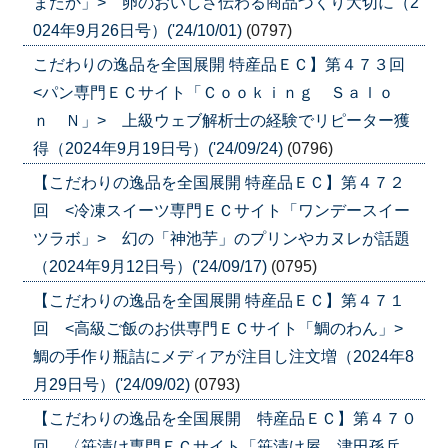
またか」> 卵のおいしさ伝わる商品づくり大切に（2
024年9月26日号）('24/10/01)
(0797)
こだわりの逸品を全国展開 特産品ＥＣ】第４７３回
<パン専門ＥＣサイト「Ｃｏｏｋｉｎｇ Ｓａｌｏ
ｎ Ｎ」> 上級ウェブ解析士の経験でリピーター獲
得（2024年9月19日号）('24/09/24)
(0796)
【こだわりの逸品を全国展開 特産品ＥＣ】第４７２
回 <冷凍スイーツ専門ＥＣサイト「ワンデースイー
ツラボ」> 幻の「神池芋」のプリンやカヌレが話題
（2024年9月12日号）('24/09/17)
(0795)
【こだわりの逸品を全国展開 特産品ＥＣ】第４７１
回 <高級ご飯のお供専門ＥＣサイト「鯛のわん」>
鯛の手作り瓶詰にメディアが注目し注文増（2024年8
月29日号）('24/09/02)
(0793)
【こだわりの逸品を全国展開 特産品ＥＣ】第４７０
回 〈笹漬け専門ＥＣサイト「笹漬け屋 津田孫兵