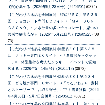
Ｓ」> 自動車部品端材で作る雑貨、ストーリー発信
で関心集める（2026年5月28日号）('26/06/01)
(0874)
【こだわりの逸品を全国展開 特産品ＥＣ】第５３６
回 チョコレート専門ＥＣサイト〈「ＭＡＩＳＯＮ
ＣＡＣＡＯ」〉／水分量の多いチョコレート、思いの
共感で顧客広がる（2026年5月21日号）('26/05/25)
(08
73)
【こだわりの逸品を全国展開 特産品ＥＣ】第５３５
回 クッキー専門ＥＣサイト <「倉敷おからクッキ
ー」> 体型維持を考えたクッキー、イベントで認知
広まる（2026年5月14日号）('26/05/18)
(0872)
【こだわりの逸品を全国展開 特産品ＥＣ】第５３４
回 どら焼き専門ＥＣサイト <「まるいわ」> 素材
とストーリーで、お取り寄せ、ギフト需要獲得（2026
年4月30日・5月7日合併号）('26/05/12)
(0871)
【こだわりの逸品を全国展開 特産品ＥＣ】 第５３３