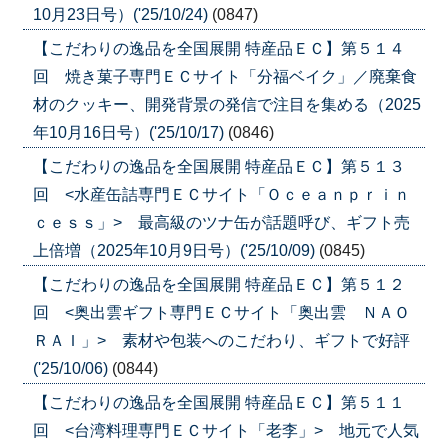
10月23日号）('25/10/24)
(0847)
【こだわりの逸品を全国展開 特産品ＥＣ】第５１４
回 焼き菓子専門ＥＣサイト「分福ベイク」／廃棄食
材のクッキー、開発背景の発信で注目を集める（2025
年10月16日号）('25/10/17)
(0846)
【こだわりの逸品を全国展開 特産品ＥＣ】第５１３
回 <水産缶詰専門ＥＣサイト「Ｏｃｅａｎｐｒｉｎ
ｃｅｓｓ」> 最高級のツナ缶が話題呼び、ギフト売
上倍増（2025年10月9日号）('25/10/09)
(0845)
【こだわりの逸品を全国展開 特産品ＥＣ】第５１２
回 <奥出雲ギフト専門ＥＣサイト「奥出雲 ＮＡＯ
ＲＡＩ」> 素材や包装へのこだわり、ギフトで好評
('25/10/06)
(0844)
【こだわりの逸品を全国展開 特産品ＥＣ】第５１１
回 <台湾料理専門ＥＣサイト「老李」> 地元で人気