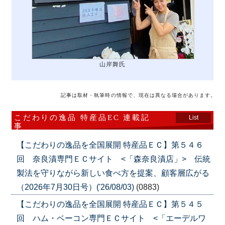
山岸舞氏
記事は取材・執筆時の情報で、現在は異なる場合があります。
こだわりの逸品 特産品EC 連載記
List
事
【こだわりの逸品を全国展開 特産品ＥＣ】第５４６
回 奈良漬専門ＥＣサイト <「森奈良漬店」> 伝統
製法を守りながら新しい食べ方を提案、顧客層広がる
（2026年7月30日号）('26/08/03)
(0883)
【こだわりの逸品を全国展開 特産品ＥＣ】第５４５
回 ハム・ベーコン専門ＥＣサイト <「エーデルワ