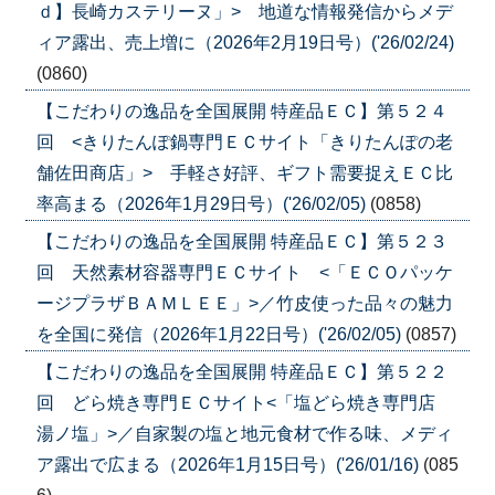
ｄ】長崎カステリーヌ」> 地道な情報発信からメデ
ィア露出、売上増に（2026年2月19日号）('26/02/24)
(0860)
【こだわりの逸品を全国展開 特産品ＥＣ】第５２４
回 <きりたんぽ鍋専門ＥＣサイト「きりたんぽの老
舗佐田商店」> 手軽さ好評、ギフト需要捉えＥＣ比
率高まる（2026年1月29日号）('26/02/05)
(0858)
【こだわりの逸品を全国展開 特産品ＥＣ】第５２３
回 天然素材容器専門ＥＣサイト <「ＥＣＯパッケ
ージプラザＢＡＭＬＥＥ」>／竹皮使った品々の魅力
を全国に発信（2026年1月22日号）('26/02/05)
(0857)
【こだわりの逸品を全国展開 特産品ＥＣ】第５２２
回 どら焼き専門ＥＣサイト<「塩どら焼き専門店
湯ノ塩」>／自家製の塩と地元食材で作る味、メディ
ア露出で広まる（2026年1月15日号）('26/01/16)
(085