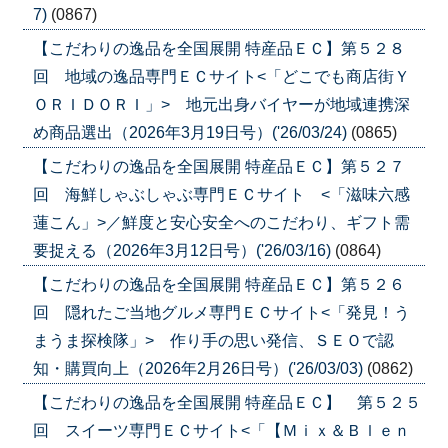
7)
(0867)
【こだわりの逸品を全国展開 特産品ＥＣ】第５２８
回 地域の逸品専門ＥＣサイト<「どこでも商店街Ｙ
ＯＲＩＤＯＲＩ」> 地元出身バイヤーが地域連携深
め商品選出（2026年3月19日号）('26/03/24)
(0865)
【こだわりの逸品を全国展開 特産品ＥＣ】第５２７
回 海鮮しゃぶしゃぶ専門ＥＣサイト <「滋味六感
蓮こん」>／鮮度と安心安全へのこだわり、ギフト需
要捉える（2026年3月12日号）('26/03/16)
(0864)
【こだわりの逸品を全国展開 特産品ＥＣ】第５２６
回 隠れたご当地グルメ専門ＥＣサイト<「発見！う
まうま探検隊」> 作り手の思い発信、ＳＥＯで認
知・購買向上（2026年2月26日号）('26/03/03)
(0862)
【こだわりの逸品を全国展開 特産品ＥＣ】 第５２５
回 スイーツ専門ＥＣサイト<「【Ｍｉｘ＆Ｂｌｅｎ