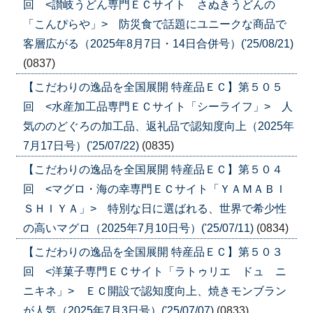
回 <讃岐うどん専門ＥＣサイト さぬきうどんの
「こんぴらや」> 防災食で話題にユニークな商品で
客層広がる（2025年8月7日・14日合併号）('25/08/21)
(0837)
【こだわりの逸品を全国展開 特産品ＥＣ】第５０５
回 <水産加工品専門ＥＣサイト「シーライフ」> 人
気ののどぐろの加工品、返礼品で認知度向上（2025年
7月17日号）('25/07/22)
(0835)
【こだわりの逸品を全国展開 特産品ＥＣ】第５０４
回 <マグロ・海の幸専門ＥＣサイト「ＹＡＭＡＢＩ
ＳＨＩＹＡ」> 特別な日に選ばれる、世界で希少性
の高いマグロ（2025年7月10日号）('25/07/11)
(0834)
【こだわりの逸品を全国展開 特産品ＥＣ】第５０３
回 <洋菓子専門ＥＣサイト「ラトゥリエ ドュ ニ
ニキネ」> ＥＣ開設で認知度向上、焼きモンブラン
が人気（2025年7月3日号）('25/07/07)
(0833)