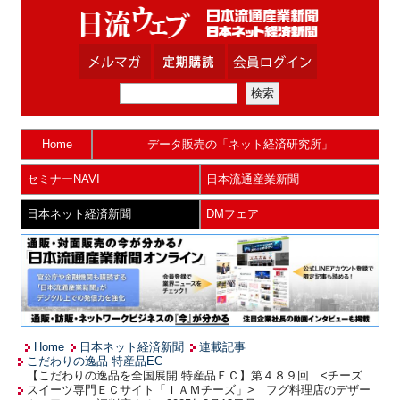
Home
データ販売の「ネット経済研究所」
セミナーNAVI
日本流通産業新聞
日本ネット経済新聞
DMフェア
Home
日本ネット経済新聞
連載記事
こだわりの逸品 特産品EC
【こだわりの逸品を全国展開 特産品ＥＣ】第４８９回 <チーズ
スイーツ専門ＥＣサイト「ＩＡＭチーズ」> フグ料理店のデザー