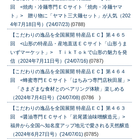
回 <焼肉・冷麺専門ＥＣサイト「焼肉・冷麺ヤマ
ト」> 贈り物に「ヤマト三大麺セット」が人気（202
4年7月18日号）('24/07/23)
(0788)
【こだわりの逸品を全国展開 特産品ＥＣ】第４６５
回 <山形の特産品・産地直送ＥＣサイト「山形うま
いずマーケット」> ＴｉｋＴｏｋで山形の魅力を発
信（2024年7月11日号）('24/07/16)
(0787)
【こだわりの逸品を全国展開 特産品ＥＣ】第４６４
回 <蜂蜜専門ＥＣサイト「はちみつ専門店秋田屋」>
「さまざまな食材とのペアリング体験」楽しめる
（2024年7月4日号）('24/07/08)
(0786 )
【こだわりの逸品を全国展開 特産品ＥＣ】第４６３
回 <醤油専門ＥＣサイト「岩尾醤油味噌醸造元」>
福井から全国へ知名度アップ地元で愛される天然醸造
（2024年6月27日号）('24/07/01)
(0785)