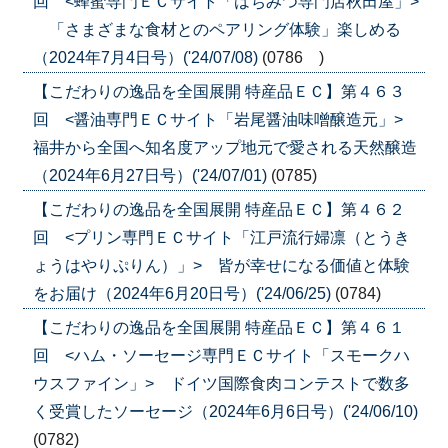
回 <蜂蜜専門ＥＣサイト「はちみつ専門店秋田屋」>
「さまざまな食材とのペアリング体験」楽しめる
（2024年7月4日号）('24/07/08)
(0786 )
【こだわりの逸品を全国展開 特産品ＥＣ】第４６３
回 <醤油専門ＥＣサイト「岩尾醤油味噌醸造元」>
福井から全国へ知名度アップ地元で愛される天然醸造
（2024年6月27日号）('24/07/01)
(0785)
【こだわりの逸品を全国展開 特産品ＥＣ】第４６２
回 <プリン専門ＥＣサイト「江戸流行婦凛（とうき
ょうはやりぷりん）」> 皆が幸せになる価値と体験
をお届け（2024年6月20日号）('24/06/25)
(0784)
【こだわりの逸品を全国展開 特産品ＥＣ】第４６１
回 <ハム・ソーセージ専門ＥＣサイト「スモークハ
ウスファイン」> ドイツ国際食肉コンテストで数多
く受賞したソーセージ（2024年6月6日号）('24/06/10)
(0782)