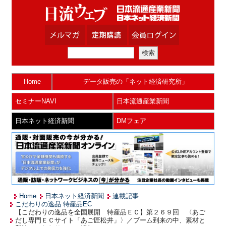
Home
データ販売の「ネット経済研究所」
セミナーNAVI
日本流通産業新聞
日本ネット経済新聞
DMフェア
Home
日本ネット経済新聞
連載記事
こだわりの逸品 特産品EC
【こだわりの逸品を全国展開 特産品ＥＣ】第２６９回 〈あご
だし専門ＥＣサイト「あご匠松井」〉／ブーム到来の中、素材と