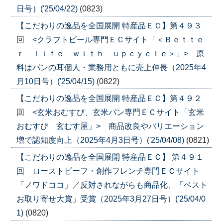
日号）('25/04/22)
(0823)
【こだわりの逸品を全国展開 特産品ＥＣ】第４９３
回 <クラフトビール専門ＥＣサイト「＜Ｂｅｔｔｅ
ｒ ｌｉｆｅ ｗｉｔｈ ｕｐｃｙｃｌｅ＞」> 原
料はパンの耳個人・業務用ともに売上伸長（2025年4
月10日号）('25/04/15)
(0822)
【こだわりの逸品を全国展開 特産品ＥＣ】第４９２
回 <玄米おむすび、玄米パン専門ＥＣサイト「玄米
おむすび 玄むす屋」> 商品改良やバリエーション
増で認知度向上（2025年4月3日号）('25/04/08)
(0821)
【こだわりの逸品を全国展開 特産品ＥＣ】 第４９１
回 ローストビーフ・創作フレンチ専門ＥＣサイト
「ノワドココ」／反対されながらも商品化、「ベスト
お取り寄せ大賞」受賞（2025年3月27日号）('25/04/0
1)
(0820)