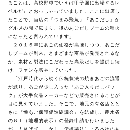
ることは、高校野球でいえば甲子園に出場するレ
ベルだ』とおっしゃっていました。ここに出店し
たことで、当店の『つまみ飛魚』『あごだし』が
グルメの間で広まり、後のあごだしブームの種火
になったと言われています」
２０１６年にあごの価格が高騰しつつ、あごだ
しブームが到来。さまざまな商品が発売されるな
か、素材と製法にこだわった高級だしを提供し続
け、ファンを増やしていった。
「江戸時代から続く伝統製法の焼きあごの流通
が減り、あごが少し入った『あご入りだしパッ
ク』が大手食品メーカーなどで販売されることが
目に見えていました。そこで、地元の有名店とと
もに『焼あご保護促進協議会』を結成し、農水省
のＧＩ（地理的表示）の登録申請を行いました
が、力及ばず。しかし、伝統製法による本物のあ