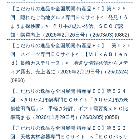
【こだわりの逸品を全国展開 特産品ＥＣ】第５２６
回 隠れたご当地グルメ専門ＥＣサイト<「発見！う
まうま探検隊」> 作り手の思い発信、ＳＥＯで認
知・購買向上（2026年2月26日号）('26/03/03)
(0862)
【こだわりの逸品を全国展開 特産品ＥＣ】 第５２５
回 スイーツ専門ＥＣサイト<「【Ｍｉｘ＆Ｂｌｅｎ
ｄ】長崎カステリーヌ」> 地道な情報発信からメデ
ィア露出、売上増に（2026年2月19日号）('26/02/24)
(0860)
【こだわりの逸品を全国展開 特産品ＥＣ】第５２４
回 <きりたんぽ鍋専門ＥＣサイト「きりたんぽの老
舗佐田商店」> 手軽さ好評、ギフト需要捉えＥＣ比
率高まる（2026年1月29日号）('26/02/05)
(0858)
【こだわりの逸品を全国展開 特産品ＥＣ】第５２３
回 天然素材容器専門ＥＣサイト <「ＥＣＯパッケ