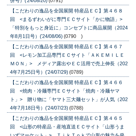
併号）('24/08/20)
(0791)
【こだわりの逸品を全国展開 特産品ＥＣ】第４６８
回 <まるずわいがに専門ＥＣサイト「かに物語」>
「特別をもっと身近に」コンセプトに商品展開（2024
年8月1日号）('24/08/06)
(0790 )
【こだわりの逸品を全国展開 特産品ＥＣ】第４６７
回 <レモン加工品専門ＥＣサイト「ＡＫＥＭＩＬＥ
ＭＯＮ」> メディア露出やＥＣ活用で売上伸長（202
4年7月25日号）('24/07/29)
(0789)
【こだわりの逸品を全国展開 特産品ＥＣ】第４６６
回 <焼肉・冷麺専門ＥＣサイト「焼肉・冷麺ヤマ
ト」> 贈り物に「ヤマト三大麺セット」が人気（202
4年7月18日号）('24/07/23)
(0788)
【こだわりの逸品を全国展開 特産品ＥＣ】第４６５
回 <山形の特産品・産地直送ＥＣサイト「山形うま
いずマーケット」> ＴｉｋＴｏｋで山形の魅力を発