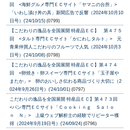
回 <海鮮グルメ専門ＥＣサイト「ヤマニの台所」>
「いわし漬け丼の具」新聞広告で反響（2024年10月10
日号）('24/10/15)
(0799)
【こだわりの逸品を全国展開 特産品ＥＣ】 第４７５
回 <タルト専門ＥＣサイト「かにわしタルト」> 元
青果仲買人こだわりのフルーツで人気（2024年10月3
日号）('24/10/08)
(0798)
【こだわりの逸品を全国展開 特産品ＥＣ】第４７４
回 <卵焼き・卵スイーツ専門ＥＣサイト「玉子屋や
またか」> 卵のおいしさ伝わる商品づくり大切に（2
024年9月26日号）('24/10/01)
(0797)
こだわりの逸品を全国展開 特産品ＥＣ】第４７３回
<パン専門ＥＣサイト「Ｃｏｏｋｉｎｇ Ｓａｌｏ
ｎ Ｎ」> 上級ウェブ解析士の経験でリピーター獲
得（2024年9月19日号）('24/09/24)
(0796)