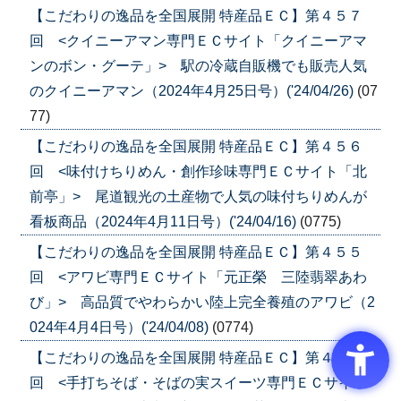
【こだわりの逸品を全国展開 特産品ＥＣ】第４５７
回 <クイニーアマン専門ＥＣサイト「クイニーアマ
ンのボン・グーテ」> 駅の冷蔵自販機でも販売人気
のクイニーアマン（2024年4月25日号）('24/04/26)
(07
77)
【こだわりの逸品を全国展開 特産品ＥＣ】第４５６
回 <味付けちりめん・創作珍味専門ＥＣサイト「北
前亭」> 尾道観光の土産物で人気の味付ちりめんが
看板商品（2024年4月11日号）('24/04/16)
(0775)
【こだわりの逸品を全国展開 特産品ＥＣ】第４５５
回 <アワビ専門ＥＣサイト「元正榮 三陸翡翠あわ
び」> 高品質でやわらかい陸上完全養殖のアワビ（2
024年4月4日号）('24/04/08)
(0774)
【こだわりの逸品を全国展開 特産品ＥＣ】第４５４
回 <手打ちそば・そばの実スイーツ専門ＥＣサイト