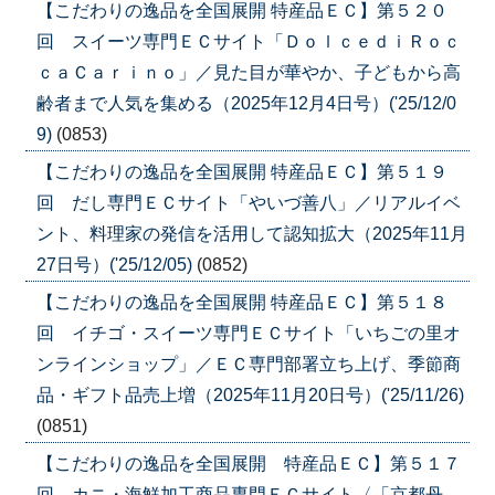
【こだわりの逸品を全国展開 特産品ＥＣ】第５２０
回 スイーツ専門ＥＣサイト「ＤｏｌｃｅｄｉＲｏｃ
ｃａＣａｒｉｎｏ」／見た目が華やか、子どもから高
齢者まで人気を集める（2025年12月4日号）('25/12/0
9)
(0853)
【こだわりの逸品を全国展開 特産品ＥＣ】第５１９
回 だし専門ＥＣサイト「やいづ善八」／リアルイベ
ント、料理家の発信を活用して認知拡大（2025年11月
27日号）('25/12/05)
(0852)
【こだわりの逸品を全国展開 特産品ＥＣ】第５１８
回 イチゴ・スイーツ専門ＥＣサイト「いちごの里オ
ンラインショップ」／ＥＣ専門部署立ち上げ、季節商
品・ギフト品売上増（2025年11月20日号）('25/11/26)
(0851)
【こだわりの逸品を全国展開 特産品ＥＣ】第５１７
回 カニ・海鮮加工商品専門ＥＣサイト〈「京都丹