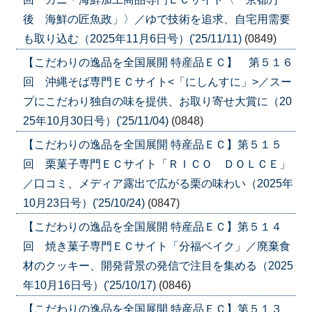
後 海鮮の匠魚政」〉／ゆで技術を追求、自宅用需要
も取り込む（2025年11月6日号）('25/11/11)
(0849)
【こだわりの逸品を全国展開 特産品ＥＣ】 第５１６
回 沖縄そば専門ＥＣサイト<「にしんすに」>／スー
プにこだわり独自の味を提供、お取り寄せ大賞に（20
25年10月30日号）('25/11/04)
(0848)
【こだわりの逸品を全国展開 特産品ＥＣ】第５１５
回 栗菓子専門ＥＣサイト「ＲＩＣＯ ＤＯＬＣＥ」
／口コミ、メディア露出で広がる栗の味わい（2025年
10月23日号）('25/10/24)
(0847)
【こだわりの逸品を全国展開 特産品ＥＣ】第５１４
回 焼き菓子専門ＥＣサイト「分福ベイク」／廃棄食
材のクッキー、開発背景の発信で注目を集める（2025
年10月16日号）('25/10/17)
(0846)
【こだわりの逸品を全国展開 特産品ＥＣ】第５１３