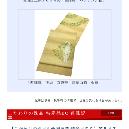
表地は正絹１００％の「西陣織 ハンチング帽」
「西陣織 正絹 京袋帯 唐草白猫・金茶」
記事は取材・執筆時の情報で、現在は異なる場合があります。
こだわりの逸品 特産品EC 連載記
List
事
【こだわりの逸品を全国展開 特産品ＥＣ】第５４７