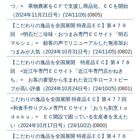
つ」> 果物農家をＣＦで支援し商品化、ＥＣを開始
（2024年11月21日号）('24/11/26)
(0805)
【こだわりの逸品を全国展開 特産品ＥＣ】第４７９
回 <明石だこ珍味・おつまみ専門ＥＣサイト「明石
マルシェ」> 顧客の声でリニューアルした無添加お
つまみが人気（2024年10月31日号）('24/11/05)
(0802)
【こだわりの逸品を全国展開 特産品ＥＣ】第４７８
回 <近江牛専門ＥＣサイト「近江牛専門店かねき
ち」> お客の要望から生まれた近江牛ローストビー
フが高い評価（2024年10月24日号）('24/10/25)
(0801)
こだわりの逸品を全国展開 特産品ＥＣ】第４７７回
<和食手作りグルメ専門ＥＣサイト「おうち割烹ｔｏ
ｄｏｋｕ」> ＥＣ開設で困っている生産者を支えた
い（2024年10月17日号）('24/10/22)
(0800)
【こだわりの逸品を全国展開 特産品ＥＣ】第４７６