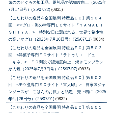
気ののどぐろの加工品、返礼品で認知度向上（2025年
7月17日号）('25/07/22)
(0835)
【こだわりの逸品を全国展開 特産品ＥＣ】第５０４
回 <マグロ・海の幸専門ＥＣサイト「ＹＡＭＡＢＩ
ＳＨＩＹＡ」> 特別な日に選ばれる、世界で希少性
の高いマグロ（2025年7月10日号）('25/07/11)
(0834)
【こだわりの逸品を全国展開 特産品ＥＣ】第５０３
回 <洋菓子専門ＥＣサイト「ラトゥリエ ドュ ニ
ニキネ」> ＥＣ開設で認知度向上、焼きモンブラン
が人気（2025年7月3日号）('25/07/07)
(0833)
【こだわりの逸品を全国展開 特産品ＥＣ】第５０２
回 <モツ煮専門ＥＣサイト「雷太郎」> 自家製ジャ
ンソースが「ごはんのお供」と話題、売上増に（2025
年6月26日号）('25/07/01)
(0832)
【こだわりの逸品を全国展開 特産品ＥＣ】第５０１