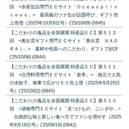
回 <水産缶詰専門ＥＣサイト「Ｏｃｅａｎｐｒｉｎ
ｃｅｓｓ」> 最高級のツナ缶が話題呼び、ギフト売
上倍増（2025年10月9日号）('25/10/09)
(0845)
【こだわりの逸品を全国展開 特産品ＥＣ】第５１２
回 <奥出雲ギフト専門ＥＣサイト「奥出雲 ＮＡＯ
ＲＡＩ」> 素材や包装へのこだわり、ギフトで好評
('25/10/06)
(0844)
【こだわりの逸品を全国展開 特産品ＥＣ】第５１１
回 <台湾料理専門ＥＣサイト「老李」> 地元で人気
の水餃子、催事で広がりＥＣ売上増（2025年9月25日
号）('25/10/02)
(0843)
【こだわりの逸品を全国展開 特産品ＥＣ】第５１０
回 <漬物専門ＥＣサイト「京つけもの ニシダや」>
伝統的な味と新しい食べ方でファンを増やす（2025
年9月18日号）('25/09/19)
(0842)