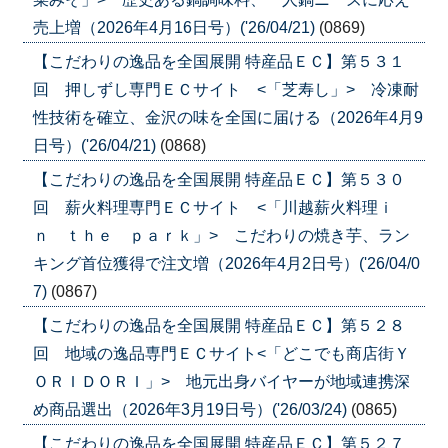
売上増（2026年4月16日号）('26/04/21)
(0869)
【こだわりの逸品を全国展開 特産品ＥＣ】第５３１
回 押しずし専門ＥＣサイト <「芝寿し」> 冷凍耐
性技術を確立、金沢の味を全国に届ける（2026年4月9
日号）('26/04/21)
(0868)
【こだわりの逸品を全国展開 特産品ＥＣ】第５３０
回 薪火料理専門ＥＣサイト <「川越薪火料理ｉ
ｎ ｔｈｅ ｐａｒｋ」> こだわりの焼き芋、ラン
キング首位獲得で注文増（2026年4月2日号）('26/04/0
7)
(0867)
【こだわりの逸品を全国展開 特産品ＥＣ】第５２８
回 地域の逸品専門ＥＣサイト<「どこでも商店街Ｙ
ＯＲＩＤＯＲＩ」> 地元出身バイヤーが地域連携深
め商品選出（2026年3月19日号）('26/03/24)
(0865)
【こだわりの逸品を全国展開 特産品ＥＣ】第５２７