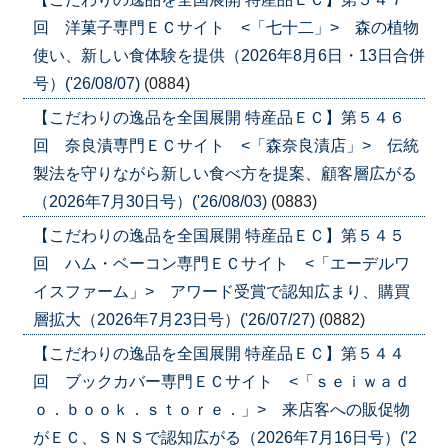
回 洋菓子専門ＥＣサイト <「七十二」> 森の植物
使い、新しい食体験を提供（2026年8月6日・13日合併
号）('26/08/07)
(0884)
【こだわりの逸品を全国展開 特産品ＥＣ】第５４６
回 奈良漬専門ＥＣサイト <「森奈良漬店」> 伝統
製法を守りながら新しい食べ方を提案、顧客層広がる
（2026年7月30日号）('26/08/03)
(0883)
【こだわりの逸品を全国展開 特産品ＥＣ】第５４５
回 ハム・ベーコン専門ＥＣサイト <「エーデルワ
イスファーム」> アワード受賞で認知広まり、購買
層拡大（2026年7月23日号）('26/07/27)
(0882)
【こだわりの逸品を全国展開 特産品ＥＣ】第５４４
回 ブックカバー専門ＥＣサイト <「ｓｅｉｗａｄ
ｏ．ｂｏｏｋ．ｓｔｏｒｅ．」> 来店客への販促物
がＥＣ、ＳＮＳで認知広がる（2026年7月16日号）('2