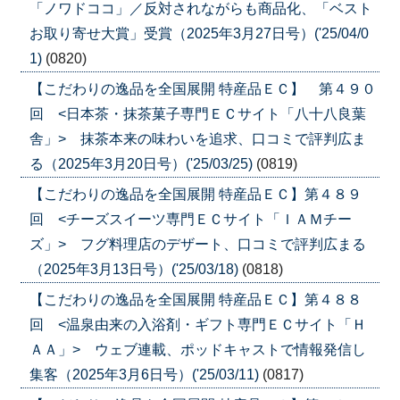
「ノワドココ」／反対されながらも商品化、「ベスト
お取り寄せ大賞」受賞（2025年3月27日号）('25/04/0
1)
(0820)
【こだわりの逸品を全国展開 特産品ＥＣ】 第４９０
回 <日本茶・抹茶菓子専門ＥＣサイト「八十八良葉
舎」> 抹茶本来の味わいを追求、口コミで評判広ま
る（2025年3月20日号）('25/03/25)
(0819)
【こだわりの逸品を全国展開 特産品ＥＣ】第４８９
回 <チーズスイーツ専門ＥＣサイト「ＩＡＭチー
ズ」> フグ料理店のデザート、口コミで評判広まる
（2025年3月13日号）('25/03/18)
(0818)
【こだわりの逸品を全国展開 特産品ＥＣ】第４８８
回 <温泉由来の入浴剤・ギフト専門ＥＣサイト「Ｈ
ＡＡ」> ウェブ連載、ポッドキャストで情報発信し
集客（2025年3月6日号）('25/03/11)
(0817)