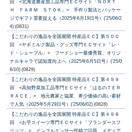
回 <北海道農産加工品専門ＥＣサイト「ＮＯＲＴ
Ｈ ＦＡＲＭ ＳＴＯＫ」> 手作り製法とパッケー
ジでギフト需要捉える（2025年6月19日号）('25/06/2
4)
(0831)
【こだわりの逸品を全国展開 特産品ＥＣ】第５００
回 <ヤギミルク製品・グッズ専門ＥＣサイト「レ・
ド・シェーブル」> フードショー最優秀賞、オリジ
ナルキャラで認知度向上へ（2025年6月5日号）('25/0
6/10)
(0829)
【こだわりの逸品を全国展開 特産品ＥＣ】第４９９
回 <高知野菜加工品専門ＥＣサイト「はるのＴＥＲ
ＲＡＣＥ」> 地元農家と協業、希少価値の高い素材
で人気（2025年5月29日号）('25/06/02)
(0828)
【こだわりの逸品を全国展開 特産品ＥＣ】第４９８
回 <お芋スイーツ専門ＥＣサイト「フランダースフ
リッツ」> インフルエンサー投稿で話題、メディア