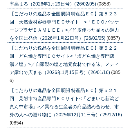
率高まる（2026年1月29日号）('26/02/05)
(0858)
【こだわりの逸品を全国展開 特産品ＥＣ】第５２３
回 天然素材容器専門ＥＣサイト <「ＥＣＯパッケ
ージプラザＢＡＭＬＥＥ」>／竹皮使った品々の魅力
を全国に発信（2026年1月22日号）('26/02/05)
(0857)
【こだわりの逸品を全国展開 特産品ＥＣ】第５２２
回 どら焼き専門ＥＣサイト<「塩どら焼き専門店
湯ノ塩」>／自家製の塩と地元食材で作る味、メディ
ア露出で広まる（2026年1月15日号）('26/01/16)
(085
6)
【こだわりの逸品を全国展開 特産品ＥＣ】第５２１
回 見附市特産品専門ＥＣサイト<「どまいち新潟ど
真ん中市場」>／異なる生産者の商品詰め合わせ、市
外の人への贈り物に（2025年12月11日号）('25/12/16)
(0854)