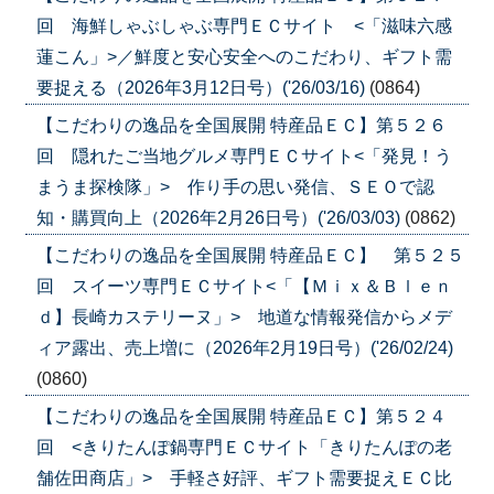
回 海鮮しゃぶしゃぶ専門ＥＣサイト <「滋味六感
蓮こん」>／鮮度と安心安全へのこだわり、ギフト需
要捉える（2026年3月12日号）('26/03/16)
(0864)
【こだわりの逸品を全国展開 特産品ＥＣ】第５２６
回 隠れたご当地グルメ専門ＥＣサイト<「発見！う
まうま探検隊」> 作り手の思い発信、ＳＥＯで認
知・購買向上（2026年2月26日号）('26/03/03)
(0862)
【こだわりの逸品を全国展開 特産品ＥＣ】 第５２５
回 スイーツ専門ＥＣサイト<「【Ｍｉｘ＆Ｂｌｅｎ
ｄ】長崎カステリーヌ」> 地道な情報発信からメデ
ィア露出、売上増に（2026年2月19日号）('26/02/24)
(0860)
【こだわりの逸品を全国展開 特産品ＥＣ】第５２４
回 <きりたんぽ鍋専門ＥＣサイト「きりたんぽの老
舗佐田商店」> 手軽さ好評、ギフト需要捉えＥＣ比