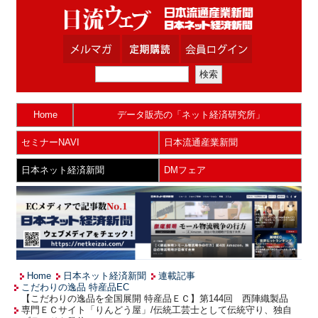
Home
データ販売の「ネット経済研究所」
セミナーNAVI
日本流通産業新聞
日本ネット経済新聞
DMフェア
Home
日本ネット経済新聞
連載記事
こだわりの逸品 特産品EC
【こだわりの逸品を全国展開 特産品ＥＣ】第144回 西陣織製品
専門ＥＣサイト「りんどう屋」/伝統工芸士として伝統守り、独自