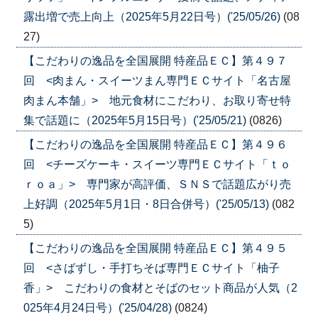
露出増で売上向上（2025年5月22日号）('25/05/26)
(08
27)
【こだわりの逸品を全国展開 特産品ＥＣ】第４９７
回 <肉まん・スイーツまん専門ＥＣサイト「名古屋
肉まん本舗」> 地元食材にこだわり、お取り寄せ特
集で話題に（2025年5月15日号）('25/05/21)
(0826)
【こだわりの逸品を全国展開 特産品ＥＣ】第４９６
回 <チーズケーキ・スイーツ専門ＥＣサイト「ｔｏ
ｒｏａ」> 専門家が高評価、ＳＮＳで話題広がり売
上好調（2025年5月1日・8日合併号）('25/05/13)
(082
5)
【こだわりの逸品を全国展開 特産品ＥＣ】第４９５
回 <さばずし・手打ちそば専門ＥＣサイト「柚子
香」> こだわりの食材とそばのセット商品が人気（2
025年4月24日号）('25/04/28)
(0824)