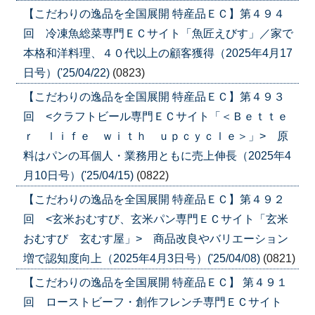
【こだわりの逸品を全国展開 特産品ＥＣ】第４９４
回 冷凍魚総菜専門ＥＣサイト「魚匠えびす」／家で
本格和洋料理、４０代以上の顧客獲得（2025年4月17
日号）('25/04/22)
(0823)
【こだわりの逸品を全国展開 特産品ＥＣ】第４９３
回 <クラフトビール専門ＥＣサイト「＜Ｂｅｔｔｅ
ｒ ｌｉｆｅ ｗｉｔｈ ｕｐｃｙｃｌｅ＞」> 原
料はパンの耳個人・業務用ともに売上伸長（2025年4
月10日号）('25/04/15)
(0822)
【こだわりの逸品を全国展開 特産品ＥＣ】第４９２
回 <玄米おむすび、玄米パン専門ＥＣサイト「玄米
おむすび 玄むす屋」> 商品改良やバリエーション
増で認知度向上（2025年4月3日号）('25/04/08)
(0821)
【こだわりの逸品を全国展開 特産品ＥＣ】 第４９１
回 ローストビーフ・創作フレンチ専門ＥＣサイト