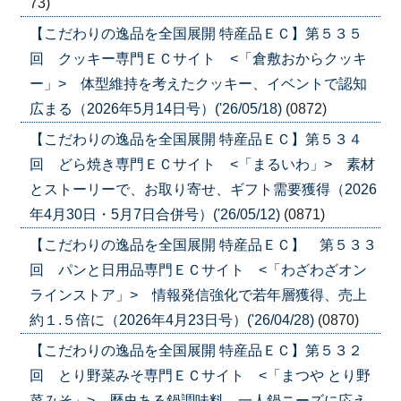
73)
【こだわりの逸品を全国展開 特産品ＥＣ】第５３５
回 クッキー専門ＥＣサイト <「倉敷おからクッキ
ー」> 体型維持を考えたクッキー、イベントで認知
広まる（2026年5月14日号）('26/05/18)
(0872)
【こだわりの逸品を全国展開 特産品ＥＣ】第５３４
回 どら焼き専門ＥＣサイト <「まるいわ」> 素材
とストーリーで、お取り寄せ、ギフト需要獲得（2026
年4月30日・5月7日合併号）('26/05/12)
(0871)
【こだわりの逸品を全国展開 特産品ＥＣ】 第５３３
回 パンと日用品専門ＥＣサイト <「わざわざオン
ラインストア」> 情報発信強化で若年層獲得、売上
約１.５倍に（2026年4月23日号）('26/04/28)
(0870)
【こだわりの逸品を全国展開 特産品ＥＣ】第５３２
回 とり野菜みそ専門ＥＣサイト <「まつや とり野
菜みそ」> 歴史ある鍋調味料、一人鍋ニーズに応え