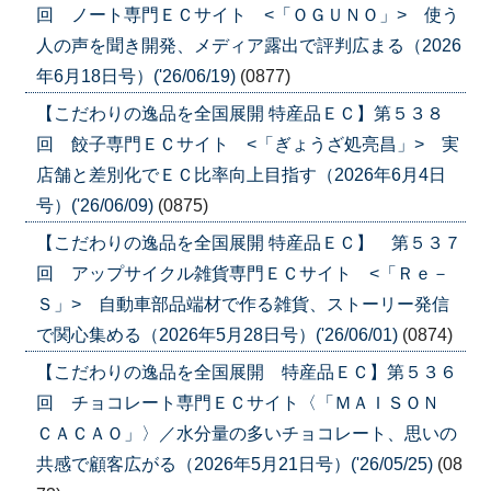
回 ノート専門ＥＣサイト <「ＯＧＵＮＯ」> 使う
人の声を聞き開発、メディア露出で評判広まる（2026
年6月18日号）('26/06/19)
(0877)
【こだわりの逸品を全国展開 特産品ＥＣ】第５３８
回 餃子専門ＥＣサイト <「ぎょうざ処亮昌」> 実
店舗と差別化でＥＣ比率向上目指す（2026年6月4日
号）('26/06/09)
(0875)
【こだわりの逸品を全国展開 特産品ＥＣ】 第５３７
回 アップサイクル雑貨専門ＥＣサイト <「Ｒｅ－
Ｓ」> 自動車部品端材で作る雑貨、ストーリー発信
で関心集める（2026年5月28日号）('26/06/01)
(0874)
【こだわりの逸品を全国展開 特産品ＥＣ】第５３６
回 チョコレート専門ＥＣサイト〈「ＭＡＩＳＯＮ
ＣＡＣＡＯ」〉／水分量の多いチョコレート、思いの
共感で顧客広がる（2026年5月21日号）('26/05/25)
(08