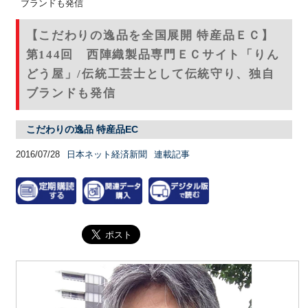
ブランドも発信
【こだわりの逸品を全国展開 特産品ＥＣ】
第144回 西陣織製品専門ＥＣサイト「りん
どう屋」/伝統工芸士として伝統守り、独自
ブランドも発信
こだわりの逸品 特産品EC
2016/07/28
日本ネット経済新聞
連載記事