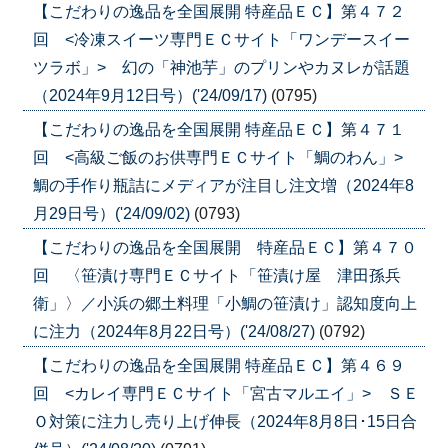
【こだわりの逸品を全国展開 特産品ＥＣ】第４７２
回 <冷凍スイーツ専門ＥＣサイト「ワンデースイー
ツラボ」> 幻の「神池芋」のプリンやカヌレが話題
（2024年9月12日号）('24/09/17)
(0795)
【こだわりの逸品を全国展開 特産品ＥＣ】第４７１
回 <高級ご飯のお供専門ＥＣサイト「鯛のわん」>
鯛の手作り瓶詰にメディアが注目し注文増（2024年8
月29日号）('24/09/02)
(0793)
【こだわりの逸品を全国展開 特産品ＥＣ】第４７０
回 〈笹漬け専門ＥＣサイト「笹漬け屋 津田孫兵
衛」〉／小浜の郷土料理「小鯛の笹漬け」認知度向上
に注力（2024年8月22日号）('24/08/27)
(0792)
【こだわりの逸品を全国展開 特産品ＥＣ】第４６９
回 <カレイ専門ＥＣサイト「宮古マルエイ」> ＳＥ
Ｏ対策に注力し売り上げ伸長（2024年8月8日･15日合