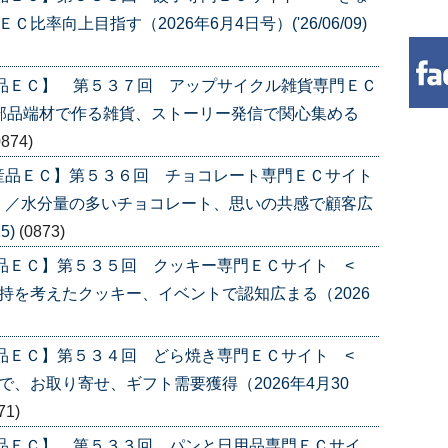
率向上目指す（2026年6月4日号）('26/06/09)
産品ＥＣ】 第５３７回 アップサイクル雑貨専門ＥＣ
部品端材で作る雑貨、ストーリー発信で関心集める
0874)
産品ＥＣ】第５３６回 チョコレート専門ＥＣサイト
〉／水分量の多いチョコレート、思いの共感で顧客広
5)
(0873)
品ＥＣ】第５３５回 クッキー専門ＥＣサイト <
持を考えたクッキー、イベントで認知広まる（2026
品ＥＣ】第５３４回 どら焼き専門ＥＣサイト <
、お取り寄せ、ギフト需要獲得（2026年4月30
71)
産品ＥＣ】 第５３３回 パンと日用品専門ＥＣサイ