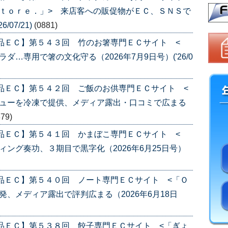
ｔｏｒｅ．」> 来店客への販促物がＥＣ、ＳＮＳで
/07/21)
(0881)
品ＥＣ】第５４３回 竹のお箸専門ＥＣサイト <
…専用で箸の文化守る（2026年7月9日号）('26/0
品ＥＣ】第５４２回 ご飯のお供専門ＥＣサイト <
ニューを冷凍で提供、メディア露出・口コミで広まる
879)
品ＥＣ】第５４１回 かまぼこ専門ＥＣサイト <
ング奏功、３期目で黒字化（2026年6月25日号）
品ＥＣ】第５４０回 ノート専門ＥＣサイト <「Ｏ
、メディア露出で評判広まる（2026年6月18日
品ＥＣ】第５３８回 餃子専門ＥＣサイト <「ぎょ