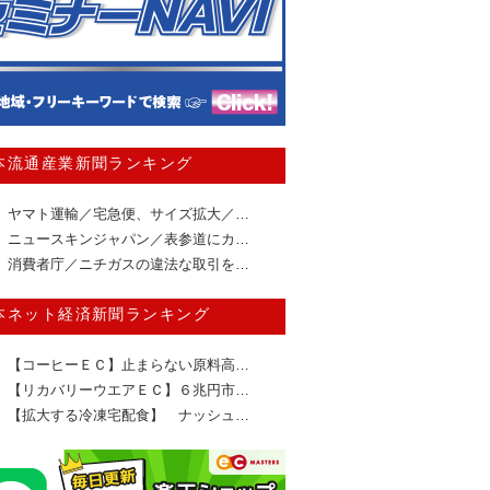
本流通産業新聞ランキング
ヤマト運輸／宅急便、サイズ拡大／…
ニュースキンジャパン／表参道にカ…
消費者庁／ニチガスの違法な取引を…
本ネット経済新聞ランキング
【コーヒーＥＣ】止まらない原料高…
【リカバリーウエアＥＣ】６兆円市…
【拡大する冷凍宅配食】 ナッシュ…