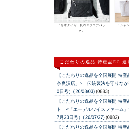
「撥水タイガー帆布スクエアパッ
「シャ
ク」
こだわりの逸品 特産品EC 
【こだわりの逸品を全国展開 特産
奈良漬店」> 伝統製法を守りなが
0日号）('26/08/03)
(0883)
【こだわりの逸品を全国展開 特
ト <「エーデルワイスファーム」
7月23日号）('26/07/27)
(0882)
【こだわりの逸品を全国展開 特