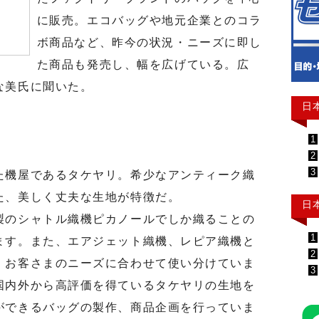
に販売。エコバッグや地元企業とのコラ
ボ商品など、昨今の状況・ニーズに即し
た商品も発売し、幅を広げている。広
な美氏に聞いた。
日
1
2
3
機屋であるタケヤリ。希少なアンティーク織
た、美しく丈夫な生地が特徴だ。
日
のシャトル織機ピカノールでしか織ることの
1
ます。また、エアジェット織機、レピア織機と
2
、お客さまのニーズに合わせて使い分けていま
3
国内外から高評価を得ているタケヤリの生地を
ができるバッグの製作、商品企画を行っていま