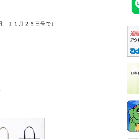
聞」１１月２６日号で）
ｙ