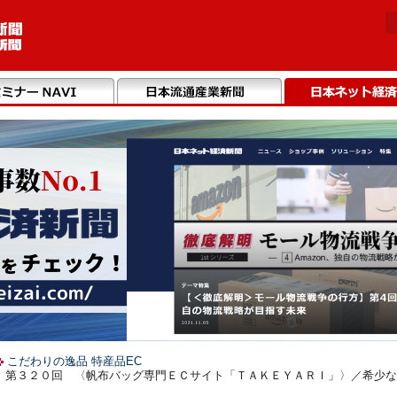
こだわりの逸品 特産品EC
】第３２０回 〈帆布バッグ専門ＥＣサイト「ＴＡＫＥＹＡＲＩ」〉／希少な