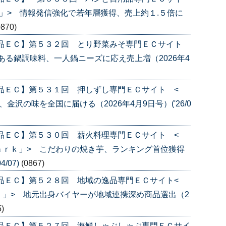
」> 情報発信強化で若年層獲得、売上約１.５倍に
0870)
産品ＥＣ】第５３２回 とり野菜みそ専門ＥＣサイト
ある鍋調味料、一人鍋ニーズに応え売上増（2026年4
品ＥＣ】第５３１回 押しずし専門ＥＣサイト <
沢の味を全国に届ける（2026年4月9日号）('26/0
品ＥＣ】第５３０回 薪火料理専門ＥＣサイト <
ａｒｋ」> こだわりの焼き芋、ランキング首位獲得
/07)
(0867)
品ＥＣ】第５２８回 地域の逸品専門ＥＣサイト<
」> 地元出身バイヤーが地域連携深め商品選出（2
5)
産品ＥＣ】第５２７回 海鮮しゃぶしゃぶ専門ＥＣサイ