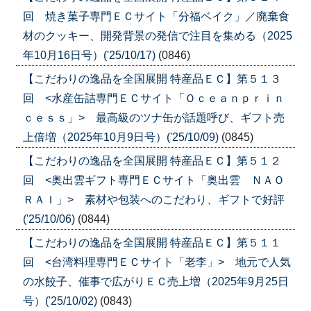
回 焼き菓子専門ＥＣサイト「分福ベイク」／廃棄食
材のクッキー、開発背景の発信で注目を集める（2025
年10月16日号）('25/10/17)
(0846)
【こだわりの逸品を全国展開 特産品ＥＣ】第５１３
回 <水産缶詰専門ＥＣサイト「Ｏｃｅａｎｐｒｉｎ
ｃｅｓｓ」> 最高級のツナ缶が話題呼び、ギフト売
上倍増（2025年10月9日号）('25/10/09)
(0845)
【こだわりの逸品を全国展開 特産品ＥＣ】第５１２
回 <奥出雲ギフト専門ＥＣサイト「奥出雲 ＮＡＯ
ＲＡＩ」> 素材や包装へのこだわり、ギフトで好評
('25/10/06)
(0844)
【こだわりの逸品を全国展開 特産品ＥＣ】第５１１
回 <台湾料理専門ＥＣサイト「老李」> 地元で人気
の水餃子、催事で広がりＥＣ売上増（2025年9月25日
号）('25/10/02)
(0843)