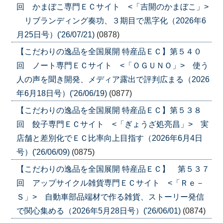
回 かまぼこ専門ＥＣサイト <「吉開のかまぼこ」>
リブランディング奏功、３期目で黒字化（2026年6
月25日号）('26/07/21)
(0878)
【こだわりの逸品を全国展開 特産品ＥＣ】第５４０
回 ノート専門ＥＣサイト <「ＯＧＵＮＯ」> 使う
人の声を聞き開発、メディア露出で評判広まる（2026
年6月18日号）('26/06/19)
(0877)
【こだわりの逸品を全国展開 特産品ＥＣ】第５３８
回 餃子専門ＥＣサイト <「ぎょうざ処亮昌」> 実
店舗と差別化でＥＣ比率向上目指す（2026年6月4日
号）('26/06/09)
(0875)
【こだわりの逸品を全国展開 特産品ＥＣ】 第５３７
回 アップサイクル雑貨専門ＥＣサイト <「Ｒｅ－
Ｓ」> 自動車部品端材で作る雑貨、ストーリー発信
で関心集める（2026年5月28日号）('26/06/01)
(0874)