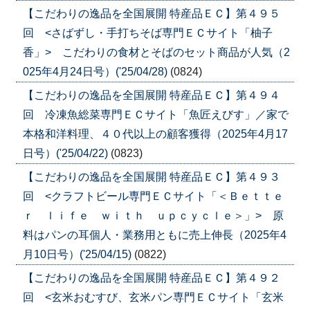
【こだわりの逸品を全国展開 特産品ＥＣ】第４９５
回 <さばずし・手打ちそば専門ＥＣサイト「柚子
香」> こだわりの食材とそばのセット商品が人気（2
025年4月24日号）('25/04/28)
(0824)
【こだわりの逸品を全国展開 特産品ＥＣ】第４９４
回 冷凍魚総菜専門ＥＣサイト「魚匠えびす」／家で
本格和洋料理、４０代以上の顧客獲得（2025年4月17
日号）('25/04/22)
(0823)
【こだわりの逸品を全国展開 特産品ＥＣ】第４９３
回 <クラフトビール専門ＥＣサイト「＜Ｂｅｔｔｅ
ｒ ｌｉｆｅ ｗｉｔｈ ｕｐｃｙｃｌｅ＞」> 原
料はパンの耳個人・業務用ともに売上伸長（2025年4
月10日号）('25/04/15)
(0822)
【こだわりの逸品を全国展開 特産品ＥＣ】第４９２
回 <玄米おむすび、玄米パン専門ＥＣサイト「玄米