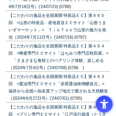
4年7月18日号）('24/07/23)
(0788)
【こだわりの逸品を全国展開 特産品ＥＣ】第４６５
回 <山形の特産品・産地直送ＥＣサイト「山形うま
いずマーケット」> ＴｉｋＴｏｋで山形の魅力を発
信（2024年7月11日号）('24/07/16)
(0787)
【こだわりの逸品を全国展開 特産品ＥＣ】第４６４
回 <蜂蜜専門ＥＣサイト「はちみつ専門店秋田屋」>
「さまざまな食材とのペアリング体験」楽しめる
（2024年7月4日号）('24/07/08)
(0786 )
【こだわりの逸品を全国展開 特産品ＥＣ】第４６３
回 <醤油専門ＥＣサイト「岩尾醤油味噌醸造元」>
福井から全国へ知名度アップ地元で愛される天然醸造
（2024年6月27日号）('24/07/01)
(0785)
【こだわりの逸品を全国展開 特産品ＥＣ】第４６２
回 <プリン専門ＥＣサイト「江戸流行婦凛（とうき