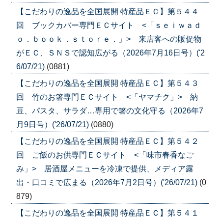
【こだわりの逸品を全国展開 特産品ＥＣ】第５４４
回 ブックカバー専門ＥＣサイト <「ｓｅｉｗａｄ
ｏ．ｂｏｏｋ．ｓｔｏｒｅ．」> 来店客への販促物
がＥＣ、ＳＮＳで認知広がる（2026年7月16日号）('2
6/07/21)
(0881)
【こだわりの逸品を全国展開 特産品ＥＣ】第５４３
回 竹のお箸専門ＥＣサイト <「ヤマチク」> 納
豆、パスタ、サラダ…専用で箸の文化守る（2026年7
月9日号）('26/07/21)
(0880)
【こだわりの逸品を全国展開 特産品ＥＣ】第５４２
回 ご飯のお供専門ＥＣサイト <「味市春香なご
み」> 居酒屋メニューを冷凍で提供、メディア露
出・口コミで広まる（2026年7月2日号）('26/07/21)
(0
879)
【こだわりの逸品を全国展開 特産品ＥＣ】第５４１