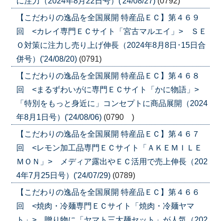
に注力（2024年8月22日号）('24/08/27)
(0792)
【こだわりの逸品を全国展開 特産品ＥＣ】第４６９
回 <カレイ専門ＥＣサイト「宮古マルエイ」> ＳＥ
Ｏ対策に注力し売り上げ伸長（2024年8月8日･15日合
併号）('24/08/20)
(0791)
【こだわりの逸品を全国展開 特産品ＥＣ】第４６８
回 <まるずわいがに専門ＥＣサイト「かに物語」>
「特別をもっと身近に」コンセプトに商品展開（2024
年8月1日号）('24/08/06)
(0790 )
【こだわりの逸品を全国展開 特産品ＥＣ】第４６７
回 <レモン加工品専門ＥＣサイト「ＡＫＥＭＩＬＥ
ＭＯＮ」> メディア露出やＥＣ活用で売上伸長（202
4年7月25日号）('24/07/29)
(0789)
【こだわりの逸品を全国展開 特産品ＥＣ】第４６６
回 <焼肉・冷麺専門ＥＣサイト「焼肉・冷麺ヤマ
ト」> 贈り物に「ヤマト三大麺セット」が人気（202