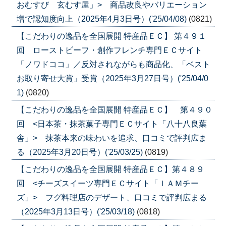
おむすび 玄むす屋」> 商品改良やバリエーション
増で認知度向上（2025年4月3日号）('25/04/08)
(0821)
【こだわりの逸品を全国展開 特産品ＥＣ】 第４９１
回 ローストビーフ・創作フレンチ専門ＥＣサイト
「ノワドココ」／反対されながらも商品化、「ベスト
お取り寄せ大賞」受賞（2025年3月27日号）('25/04/0
1)
(0820)
【こだわりの逸品を全国展開 特産品ＥＣ】 第４９０
回 <日本茶・抹茶菓子専門ＥＣサイト「八十八良葉
舎」> 抹茶本来の味わいを追求、口コミで評判広ま
る（2025年3月20日号）('25/03/25)
(0819)
【こだわりの逸品を全国展開 特産品ＥＣ】第４８９
回 <チーズスイーツ専門ＥＣサイト「ＩＡＭチー
ズ」> フグ料理店のデザート、口コミで評判広まる
（2025年3月13日号）('25/03/18)
(0818)