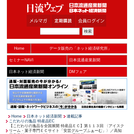
Home
データ販売の「ネット経済研究所」
セミナーNAVI
日本流通産業新聞
日本ネット経済新聞
DMフェア
Home
日本ネット経済新聞
連載記事
こだわりの逸品 特産品EC
【こだわりの逸品を全国展開 特産品ＥＣ】第１１３回 〈アイスク
リーム・菓子専門ＥＣサイト「安芸グループふぁーむ」〉／高知