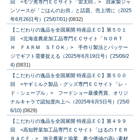
回 <モツ煮専門ＥＣサイト「雷太郎」> 自家製ジャ
ンソースが「ごはんのお供」と話題、売上増に（2025
年6月26日号）('25/07/01)
(0832)
【こだわりの逸品を全国展開 特産品ＥＣ】第５０１
回 <北海道農産加工品専門ＥＣサイト「ＮＯＲＴ
Ｈ ＦＡＲＭ ＳＴＯＫ」> 手作り製法とパッケー
ジでギフト需要捉える（2025年6月19日号）('25/06/2
4)
(0831)
【こだわりの逸品を全国展開 特産品ＥＣ】第５００
回 <ヤギミルク製品・グッズ専門ＥＣサイト「レ・
ド・シェーブル」> フードショー最優秀賞、オリジ
ナルキャラで認知度向上へ（2025年6月5日号）('25/0
6/10)
(0829)
【こだわりの逸品を全国展開 特産品ＥＣ】第４９９
回 <高知野菜加工品専門ＥＣサイト「はるのＴＥＲ
ＲＡＣＥ」> 地元農家と協業、希少価値の高い素材