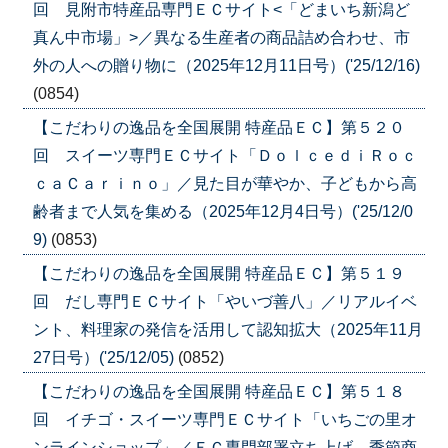
回 見附市特産品専門ＥＣサイト<「どまいち新潟ど
真ん中市場」>／異なる生産者の商品詰め合わせ、市
外の人への贈り物に（2025年12月11日号）('25/12/16)
(0854)
【こだわりの逸品を全国展開 特産品ＥＣ】第５２０
回 スイーツ専門ＥＣサイト「ＤｏｌｃｅｄｉＲｏｃ
ｃａＣａｒｉｎｏ」／見た目が華やか、子どもから高
齢者まで人気を集める（2025年12月4日号）('25/12/0
9)
(0853)
【こだわりの逸品を全国展開 特産品ＥＣ】第５１９
回 だし専門ＥＣサイト「やいづ善八」／リアルイベ
ント、料理家の発信を活用して認知拡大（2025年11月
27日号）('25/12/05)
(0852)
【こだわりの逸品を全国展開 特産品ＥＣ】第５１８
回 イチゴ・スイーツ専門ＥＣサイト「いちごの里オ
ンラインショップ」／ＥＣ専門部署立ち上げ、季節商