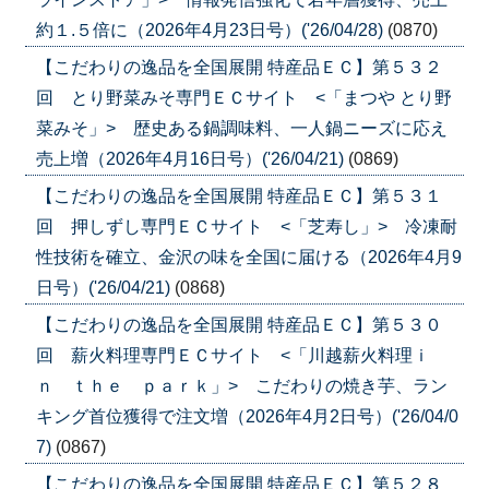
約１.５倍に（2026年4月23日号）('26/04/28)
(0870)
【こだわりの逸品を全国展開 特産品ＥＣ】第５３２
回 とり野菜みそ専門ＥＣサイト <「まつや とり野
菜みそ」> 歴史ある鍋調味料、一人鍋ニーズに応え
売上増（2026年4月16日号）('26/04/21)
(0869)
【こだわりの逸品を全国展開 特産品ＥＣ】第５３１
回 押しずし専門ＥＣサイト <「芝寿し」> 冷凍耐
性技術を確立、金沢の味を全国に届ける（2026年4月9
日号）('26/04/21)
(0868)
【こだわりの逸品を全国展開 特産品ＥＣ】第５３０
回 薪火料理専門ＥＣサイト <「川越薪火料理ｉ
ｎ ｔｈｅ ｐａｒｋ」> こだわりの焼き芋、ラン
キング首位獲得で注文増（2026年4月2日号）('26/04/0
7)
(0867)
【こだわりの逸品を全国展開 特産品ＥＣ】第５２８