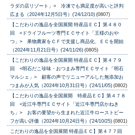
ラダの店リゾート」> 冷凍でも満足度が高いと評判
広まる（2024年12月5日号）('24/12/10)
(0807)
【こだわりの逸品を全国展開 特産品ＥＣ】第４８０
回 <ドライフルーツ専門ＥＣサイト「王様のおや
つ」> 果物農家をＣＦで支援し商品化、ＥＣを開始
（2024年11月21日号）('24/11/26)
(0805)
【こだわりの逸品を全国展開 特産品ＥＣ】第４７９
回 <明石だこ珍味・おつまみ専門ＥＣサイト「明石
マルシェ」> 顧客の声でリニューアルした無添加お
つまみが人気（2024年10月31日号）('24/11/05)
(0802)
【こだわりの逸品を全国展開 特産品ＥＣ】第４７８
回 <近江牛専門ＥＣサイト「近江牛専門店かねき
ち」> お客の要望から生まれた近江牛ローストビー
フが高い評価（2024年10月24日号）('24/10/25)
(0801)
こだわりの逸品を全国展開 特産品ＥＣ】第４７７回