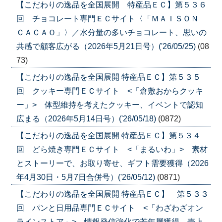
【こだわりの逸品を全国展開 特産品ＥＣ】第５３６
回 チョコレート専門ＥＣサイト〈「ＭＡＩＳＯＮ
ＣＡＣＡＯ」〉／水分量の多いチョコレート、思いの
共感で顧客広がる（2026年5月21日号）('26/05/25)
(08
73)
【こだわりの逸品を全国展開 特産品ＥＣ】第５３５
回 クッキー専門ＥＣサイト <「倉敷おからクッキ
ー」> 体型維持を考えたクッキー、イベントで認知
広まる（2026年5月14日号）('26/05/18)
(0872)
【こだわりの逸品を全国展開 特産品ＥＣ】第５３４
回 どら焼き専門ＥＣサイト <「まるいわ」> 素材
とストーリーで、お取り寄せ、ギフト需要獲得（2026
年4月30日・5月7日合併号）('26/05/12)
(0871)
【こだわりの逸品を全国展開 特産品ＥＣ】 第５３３
回 パンと日用品専門ＥＣサイト <「わざわざオン
ラインストア」> 情報発信強化で若年層獲得、売上