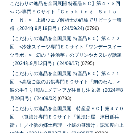
こだわりの逸品を全国展開 特産品ＥＣ】第４７３回
<パン専門ＥＣサイト「Ｃｏｏｋｉｎｇ Ｓａｌｏ
ｎ Ｎ」> 上級ウェブ解析士の経験でリピーター獲
得（2024年9月19日号）('24/09/24)
(0796)
【こだわりの逸品を全国展開 特産品ＥＣ】第４７２
回 <冷凍スイーツ専門ＥＣサイト「ワンデースイー
ツラボ」> 幻の「神池芋」のプリンやカヌレが話題
（2024年9月12日号）('24/09/17)
(0795)
【こだわりの逸品を全国展開 特産品ＥＣ】第４７１
回 <高級ご飯のお供専門ＥＣサイト「鯛のわん」>
鯛の手作り瓶詰にメディアが注目し注文増（2024年8
月29日号）('24/09/02)
(0793)
【こだわりの逸品を全国展開 特産品ＥＣ】第４７０
回 〈笹漬け専門ＥＣサイト「笹漬け屋 津田孫兵
衛」〉／小浜の郷土料理「小鯛の笹漬け」認知度向上