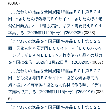
(0860)
【こだわりの逸品を全国展開 特産品ＥＣ】第５２４
回 <きりたんぽ鍋専門ＥＣサイト「きりたんぽの老
舗佐田商店」> 手軽さ好評、ギフト需要捉えＥＣ比
率高まる（2026年1月29日号）('26/02/05)
(0858)
【こだわりの逸品を全国展開 特産品ＥＣ】第５２３
回 天然素材容器専門ＥＣサイト <「ＥＣＯパッケ
ージプラザＢＡＭＬＥＥ」>／竹皮使った品々の魅力
を全国に発信（2026年1月22日号）('26/02/05)
(0857)
【こだわりの逸品を全国展開 特産品ＥＣ】第５２２
回 どら焼き専門ＥＣサイト<「塩どら焼き専門店
湯ノ塩」>／自家製の塩と地元食材で作る味、メディ
ア露出で広まる（2026年1月15日号）('26/01/16)
(085
6)
【こだわりの逸品を全国展開 特産品ＥＣ】第５２１