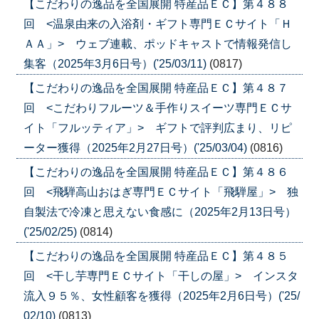
【こだわりの逸品を全国展開 特産品ＥＣ】第４８８
回 <温泉由来の入浴剤・ギフト専門ＥＣサイト「Ｈ
ＡＡ」> ウェブ連載、ポッドキャストで情報発信し
集客（2025年3月6日号）('25/03/11)
(0817)
【こだわりの逸品を全国展開 特産品ＥＣ】第４８７
回 <こだわりフルーツ＆手作りスイーツ専門ＥＣサ
イト「フルッティア」> ギフトで評判広まり、リピ
ーター獲得（2025年2月27日号）('25/03/04)
(0816)
【こだわりの逸品を全国展開 特産品ＥＣ】第４８６
回 <飛騨高山おはぎ専門ＥＣサイト「飛騨屋」> 独
自製法で冷凍と思えない食感に（2025年2月13日号）
('25/02/25)
(0814)
【こだわりの逸品を全国展開 特産品ＥＣ】第４８５
回 <干し芋専門ＥＣサイト「干しの屋」> インスタ
流入９５％、女性顧客を獲得（2025年2月6日号）('25/
02/10)
(0813)