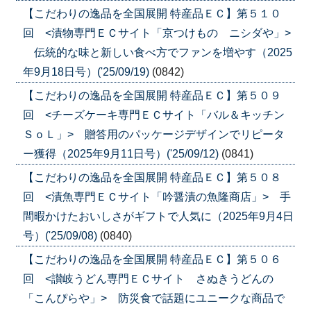
【こだわりの逸品を全国展開 特産品ＥＣ】第５１０
回 <漬物専門ＥＣサイト「京つけもの ニシダや」>
伝統的な味と新しい食べ方でファンを増やす（2025
年9月18日号）('25/09/19)
(0842)
【こだわりの逸品を全国展開 特産品ＥＣ】第５０９
回 <チーズケーキ専門ＥＣサイト「バル＆キッチン
ＳｏＬ」> 贈答用のパッケージデザインでリピータ
ー獲得（2025年9月11日号）('25/09/12)
(0841)
【こだわりの逸品を全国展開 特産品ＥＣ】第５０８
回 <漬魚専門ＥＣサイト「吟醤漬の魚隆商店」> 手
間暇かけたおいしさがギフトで人気に（2025年9月4日
号）('25/09/08)
(0840)
【こだわりの逸品を全国展開 特産品ＥＣ】第５０６
回 <讃岐うどん専門ＥＣサイト さぬきうどんの
「こんぴらや」> 防災食で話題にユニークな商品で