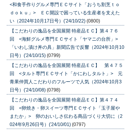
<和食手作りグルメ専門ＥＣサイト「おうち割烹ｔｏ
ｄｏｋｕ」> ＥＣ開設で困っている生産者を支えた
い（2024年10月17日号）('24/10/22)
(0800)
【こだわりの逸品を全国展開 特産品ＥＣ】第４７６
回 <海鮮グルメ専門ＥＣサイト「ヤマニの台所」>
「いわし漬け丼の具」新聞広告で反響（2024年10月10
日号）('24/10/15)
(0799)
【こだわりの逸品を全国展開 特産品ＥＣ】 第４７５
回 <タルト専門ＥＣサイト「かにわしタルト」> 元
青果仲買人こだわりのフルーツで人気（2024年10月3
日号）('24/10/08)
(0798)
【こだわりの逸品を全国展開 特産品ＥＣ】第４７４
回 <卵焼き・卵スイーツ専門ＥＣサイト「玉子屋や
またか」> 卵のおいしさ伝わる商品づくり大切に（2
024年9月26日号）('24/10/01)
(0797)