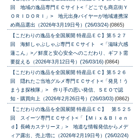
回 地域の逸品専門ＥＣサイト<「どこでも商店街Ｙ
ＯＲＩＤＯＲＩ」> 地元出身バイヤーが地域連携深
め商品選出（2026年3月19日号）('26/03/24)
(0865)
【こだわりの逸品を全国展開 特産品ＥＣ】第５２７
回 海鮮しゃぶしゃぶ専門ＥＣサイト <「滋味六感
蓮こん」>／鮮度と安心安全へのこだわり、ギフト需
要捉える（2026年3月12日号）('26/03/16)
(0864)
【こだわりの逸品を全国展開 特産品ＥＣ】第５２６
回 隠れたご当地グルメ専門ＥＣサイト<「発見！う
まうま探検隊」> 作り手の思い発信、ＳＥＯで認
知・購買向上（2026年2月26日号）('26/03/03)
(0862)
【こだわりの逸品を全国展開 特産品ＥＣ】 第５２５
回 スイーツ専門ＥＣサイト<「【Ｍｉｘ＆Ｂｌｅｎ
ｄ】長崎カステリーヌ」> 地道な情報発信からメデ
ィア露出、売上増に（2026年2月19日号）('26/02/24)