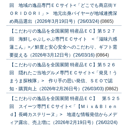
回 地域の逸品専門ＥＣサイト<「どこでも商店街Ｙ
ＯＲＩＤＯＲＩ」> 地元出身バイヤーが地域連携深
め商品選出（2026年3月19日号）('26/03/24)
(0865)
【こだわりの逸品を全国展開 特産品ＥＣ】第５２７
回 海鮮しゃぶしゃぶ専門ＥＣサイト <「滋味六感
蓮こん」>／鮮度と安心安全へのこだわり、ギフト需
要捉える（2026年3月12日号）('26/03/16)
(0864)
【こだわりの逸品を全国展開 特産品ＥＣ】第５２６
回 隠れたご当地グルメ専門ＥＣサイト<「発見！う
まうま探検隊」> 作り手の思い発信、ＳＥＯで認
知・購買向上（2026年2月26日号）('26/03/03)
(0862)
【こだわりの逸品を全国展開 特産品ＥＣ】 第５２５
回 スイーツ専門ＥＣサイト<「【Ｍｉｘ＆Ｂｌｅｎ
ｄ】長崎カステリーヌ」> 地道な情報発信からメデ
ィア露出、売上増に（2026年2月19日号）('26/02/24)