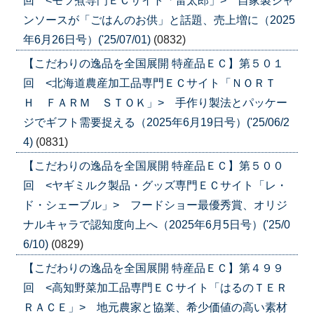
回 <モツ煮専門ＥＣサイト「雷太郎」> 自家製ジャ
ンソースが「ごはんのお供」と話題、売上増に（2025
年6月26日号）('25/07/01)
(0832)
【こだわりの逸品を全国展開 特産品ＥＣ】第５０１
回 <北海道農産加工品専門ＥＣサイト「ＮＯＲＴ
Ｈ ＦＡＲＭ ＳＴＯＫ」> 手作り製法とパッケー
ジでギフト需要捉える（2025年6月19日号）('25/06/2
4)
(0831)
【こだわりの逸品を全国展開 特産品ＥＣ】第５００
回 <ヤギミルク製品・グッズ専門ＥＣサイト「レ・
ド・シェーブル」> フードショー最優秀賞、オリジ
ナルキャラで認知度向上へ（2025年6月5日号）('25/0
6/10)
(0829)
【こだわりの逸品を全国展開 特産品ＥＣ】第４９９
回 <高知野菜加工品専門ＥＣサイト「はるのＴＥＲ
ＲＡＣＥ」> 地元農家と協業、希少価値の高い素材