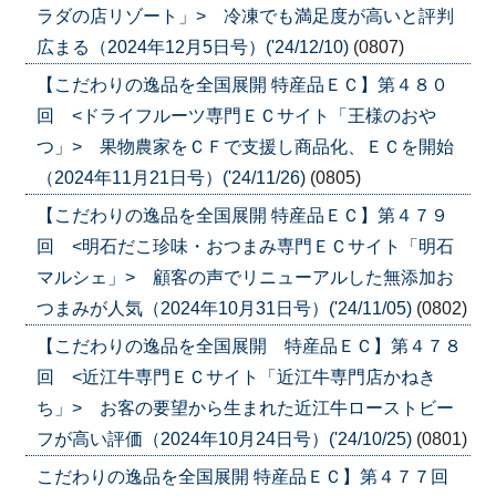
ラダの店リゾート」> 冷凍でも満足度が高いと評判
広まる（2024年12月5日号）('24/12/10)
(0807)
【こだわりの逸品を全国展開 特産品ＥＣ】第４８０
回 <ドライフルーツ専門ＥＣサイト「王様のおや
つ」> 果物農家をＣＦで支援し商品化、ＥＣを開始
（2024年11月21日号）('24/11/26)
(0805)
【こだわりの逸品を全国展開 特産品ＥＣ】第４７９
回 <明石だこ珍味・おつまみ専門ＥＣサイト「明石
マルシェ」> 顧客の声でリニューアルした無添加お
つまみが人気（2024年10月31日号）('24/11/05)
(0802)
【こだわりの逸品を全国展開 特産品ＥＣ】第４７８
回 <近江牛専門ＥＣサイト「近江牛専門店かねき
ち」> お客の要望から生まれた近江牛ローストビー
フが高い評価（2024年10月24日号）('24/10/25)
(0801)
こだわりの逸品を全国展開 特産品ＥＣ】第４７７回