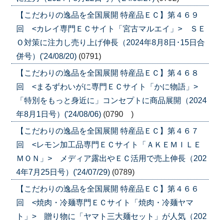
【こだわりの逸品を全国展開 特産品ＥＣ】第４６９
回 <カレイ専門ＥＣサイト「宮古マルエイ」> ＳＥ
Ｏ対策に注力し売り上げ伸長（2024年8月8日･15日合
併号）('24/08/20)
(0791)
【こだわりの逸品を全国展開 特産品ＥＣ】第４６８
回 <まるずわいがに専門ＥＣサイト「かに物語」>
「特別をもっと身近に」コンセプトに商品展開（2024
年8月1日号）('24/08/06)
(0790 )
【こだわりの逸品を全国展開 特産品ＥＣ】第４６７
回 <レモン加工品専門ＥＣサイト「ＡＫＥＭＩＬＥ
ＭＯＮ」> メディア露出やＥＣ活用で売上伸長（202
4年7月25日号）('24/07/29)
(0789)
【こだわりの逸品を全国展開 特産品ＥＣ】第４６６
回 <焼肉・冷麺専門ＥＣサイト「焼肉・冷麺ヤマ
ト」> 贈り物に「ヤマト三大麺セット」が人気（202