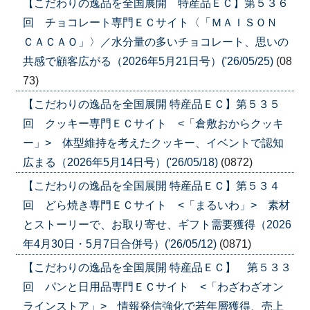
【こだわりの逸品を全国展開 特産品ＥＣ】第５３６
回 チョコレート専門ＥＣサイト〈「ＭＡＩＳＯＮ
ＣＡＣＡＯ」〉／水分量の多いチョコレート、思いの
共感で顧客広がる（2026年5月21日号）('26/05/25)
(08
73)
【こだわりの逸品を全国展開 特産品ＥＣ】第５３５
回 クッキー専門ＥＣサイト <「倉敷おからクッキ
ー」> 体型維持を考えたクッキー、イベントで認知
広まる（2026年5月14日号）('26/05/18)
(0872)
【こだわりの逸品を全国展開 特産品ＥＣ】第５３４
回 どら焼き専門ＥＣサイト <「まるいわ」> 素材
とストーリーで、お取り寄せ、ギフト需要獲得（2026
年4月30日・5月7日合併号）('26/05/12)
(0871)
【こだわりの逸品を全国展開 特産品ＥＣ】 第５３３
回 パンと日用品専門ＥＣサイト <「わざわざオン
ラインストア」> 情報発信強化で若年層獲得、売上