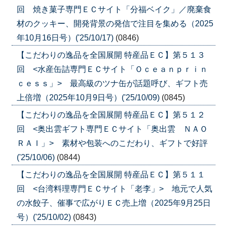
回 焼き菓子専門ＥＣサイト「分福ベイク」／廃棄食
材のクッキー、開発背景の発信で注目を集める（2025
年10月16日号）('25/10/17)
(0846)
【こだわりの逸品を全国展開 特産品ＥＣ】第５１３
回 <水産缶詰専門ＥＣサイト「Ｏｃｅａｎｐｒｉｎ
ｃｅｓｓ」> 最高級のツナ缶が話題呼び、ギフト売
上倍増（2025年10月9日号）('25/10/09)
(0845)
【こだわりの逸品を全国展開 特産品ＥＣ】第５１２
回 <奥出雲ギフト専門ＥＣサイト「奥出雲 ＮＡＯ
ＲＡＩ」> 素材や包装へのこだわり、ギフトで好評
('25/10/06)
(0844)
【こだわりの逸品を全国展開 特産品ＥＣ】第５１１
回 <台湾料理専門ＥＣサイト「老李」> 地元で人気
の水餃子、催事で広がりＥＣ売上増（2025年9月25日
号）('25/10/02)
(0843)