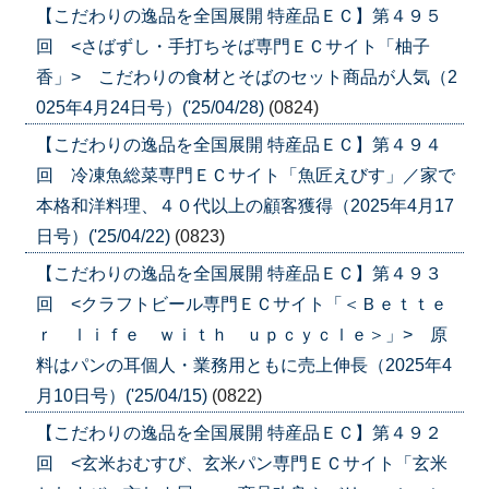
【こだわりの逸品を全国展開 特産品ＥＣ】第４９５
回 <さばずし・手打ちそば専門ＥＣサイト「柚子
香」> こだわりの食材とそばのセット商品が人気（2
025年4月24日号）('25/04/28)
(0824)
【こだわりの逸品を全国展開 特産品ＥＣ】第４９４
回 冷凍魚総菜専門ＥＣサイト「魚匠えびす」／家で
本格和洋料理、４０代以上の顧客獲得（2025年4月17
日号）('25/04/22)
(0823)
【こだわりの逸品を全国展開 特産品ＥＣ】第４９３
回 <クラフトビール専門ＥＣサイト「＜Ｂｅｔｔｅ
ｒ ｌｉｆｅ ｗｉｔｈ ｕｐｃｙｃｌｅ＞」> 原
料はパンの耳個人・業務用ともに売上伸長（2025年4
月10日号）('25/04/15)
(0822)
【こだわりの逸品を全国展開 特産品ＥＣ】第４９２
回 <玄米おむすび、玄米パン専門ＥＣサイト「玄米