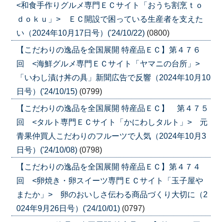
<和食手作りグルメ専門ＥＣサイト「おうち割烹ｔｏ
ｄｏｋｕ」> ＥＣ開設で困っている生産者を支えた
い（2024年10月17日号）('24/10/22)
(0800)
【こだわりの逸品を全国展開 特産品ＥＣ】第４７６
回 <海鮮グルメ専門ＥＣサイト「ヤマニの台所」>
「いわし漬け丼の具」新聞広告で反響（2024年10月10
日号）('24/10/15)
(0799)
【こだわりの逸品を全国展開 特産品ＥＣ】 第４７５
回 <タルト専門ＥＣサイト「かにわしタルト」> 元
青果仲買人こだわりのフルーツで人気（2024年10月3
日号）('24/10/08)
(0798)
【こだわりの逸品を全国展開 特産品ＥＣ】第４７４
回 <卵焼き・卵スイーツ専門ＥＣサイト「玉子屋や
またか」> 卵のおいしさ伝わる商品づくり大切に（2
024年9月26日号）('24/10/01)
(0797)