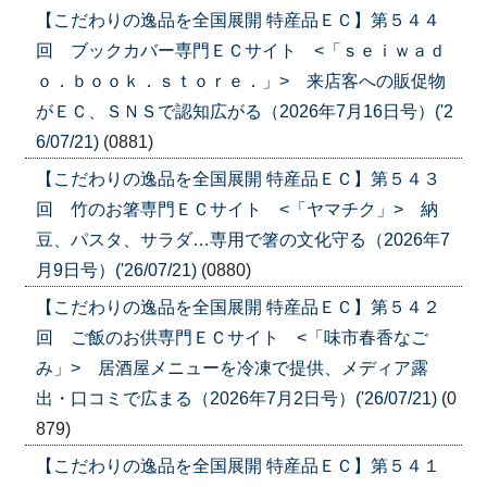
【こだわりの逸品を全国展開 特産品ＥＣ】第５４４
回 ブックカバー専門ＥＣサイト <「ｓｅｉｗａｄ
ｏ．ｂｏｏｋ．ｓｔｏｒｅ．」> 来店客への販促物
がＥＣ、ＳＮＳで認知広がる（2026年7月16日号）('2
6/07/21)
(0881)
【こだわりの逸品を全国展開 特産品ＥＣ】第５４３
回 竹のお箸専門ＥＣサイト <「ヤマチク」> 納
豆、パスタ、サラダ…専用で箸の文化守る（2026年7
月9日号）('26/07/21)
(0880)
【こだわりの逸品を全国展開 特産品ＥＣ】第５４２
回 ご飯のお供専門ＥＣサイト <「味市春香なご
み」> 居酒屋メニューを冷凍で提供、メディア露
出・口コミで広まる（2026年7月2日号）('26/07/21)
(0
879)
【こだわりの逸品を全国展開 特産品ＥＣ】第５４１