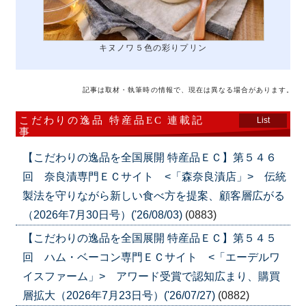
キヌノワ５色の彩りプリン
記事は取材・執筆時の情報で、現在は異なる場合があります。
こだわりの逸品 特産品EC 連載記
List
事
【こだわりの逸品を全国展開 特産品ＥＣ】第５４６
回 奈良漬専門ＥＣサイト <「森奈良漬店」> 伝統
製法を守りながら新しい食べ方を提案、顧客層広がる
（2026年7月30日号）('26/08/03)
(0883)
【こだわりの逸品を全国展開 特産品ＥＣ】第５４５
回 ハム・ベーコン専門ＥＣサイト <「エーデルワ
イスファーム」> アワード受賞で認知広まり、購買
層拡大（2026年7月23日号）('26/07/27)
(0882)