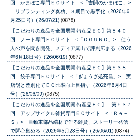
回 かまぼこ専門ＥＣサイト <「吉開のかまぼこ」>
リブランディング奏功、３期目で黒字化（2026年6
月25日号）('26/07/21)
(0878)
【こだわりの逸品を全国展開 特産品ＥＣ】第５４０
回 ノート専門ＥＣサイト <「ＯＧＵＮＯ」> 使う
人の声を聞き開発、メディア露出で評判広まる（2026
年6月18日号）('26/06/19)
(0877)
【こだわりの逸品を全国展開 特産品ＥＣ】第５３８
回 餃子専門ＥＣサイト <「ぎょうざ処亮昌」> 実
店舗と差別化でＥＣ比率向上目指す（2026年6月4日
号）('26/06/09)
(0875)
【こだわりの逸品を全国展開 特産品ＥＣ】 第５３７
回 アップサイクル雑貨専門ＥＣサイト <「Ｒｅ－
Ｓ」> 自動車部品端材で作る雑貨、ストーリー発信
で関心集める（2026年5月28日号）('26/06/01)
(0874)