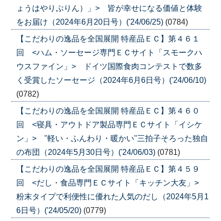
ょうはやりぷりん）」> 皆が幸せになる価値と体験
をお届け（2024年6月20日号）('24/06/25)
(0784)
【こだわりの逸品を全国展開 特産品ＥＣ】第４６１
回 <ハム・ソーセージ専門ＥＣサイト「スモークハ
ウスファイン」> ドイツ国際食肉コンテストで数多
く受賞したソーセージ（2024年6月6日号）('24/06/10)
(0782)
【こだわりの逸品を全国展開 特産品ＥＣ】第４６０
回 <寝具・アウトドア製品専門ＥＣサイト「イシケ
ン」> "軽い・ふんわり・暖かい"三拍子そろった独自
の布団（2024年5月30日号）('24/06/03)
(0781)
【こだわりの逸品を全国展開 特産品ＥＣ】第４５９
回 <だし・食品専門ＥＣサイト「キッチン大友」>
粉末タイプで利便性に優れた人気のだし（2024年5月1
6日号）('24/05/20)
(0779)