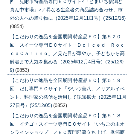
回 見附市特産品専門ＥＣサイト<「どまいち新潟ど
真ん中市場」>／異なる生産者の商品詰め合わせ、市
外の人への贈り物に（2025年12月11日号）('25/12/16)
(0854)
【こだわりの逸品を全国展開 特産品ＥＣ】第５２０
回 スイーツ専門ＥＣサイト「ＤｏｌｃｅｄｉＲｏｃ
ｃａＣａｒｉｎｏ」／見た目が華やか、子どもから高
齢者まで人気を集める（2025年12月4日号）('25/12/0
9)
(0853)
【こだわりの逸品を全国展開 特産品ＥＣ】第５１９
回 だし専門ＥＣサイト「やいづ善八」／リアルイベ
ント、料理家の発信を活用して認知拡大（2025年11月
27日号）('25/12/05)
(0852)
【こだわりの逸品を全国展開 特産品ＥＣ】第５１８
回 イチゴ・スイーツ専門ＥＣサイト「いちごの里オ
ンラインショップ」／ＥＣ専門部署立ち上げ、季節商