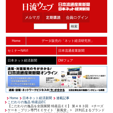
Home
データ販売の「ネット経済研究所」
セミナーNAVI
日本流通産業新聞
日本ネット経済新聞
DMフェア
Home
日本ネット経済新聞
連載記事
こだわりの逸品 特産品EC
【こだわりの逸品を全国展開 特産品ＥＣ】 第４８３回 <チーズ
ケーキ・プリン専門ＥＣサイト「新風堂」> 評判広まるブランド