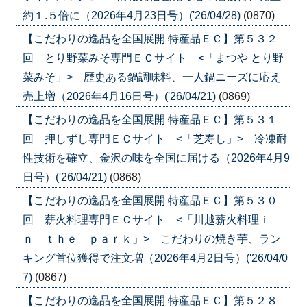
約１.５倍に（2026年4月23日号）('26/04/28)
(0870)
【こだわりの逸品を全国展開 特産品ＥＣ】第５３２
回 とり野菜みそ専門ＥＣサイト <「まつや とり野
菜みそ」> 歴史ある鍋調味料、一人鍋ニーズに応え
売上増（2026年4月16日号）('26/04/21)
(0869)
【こだわりの逸品を全国展開 特産品ＥＣ】第５３１
回 押しずし専門ＥＣサイト <「芝寿し」> 冷凍耐
性技術を確立、金沢の味を全国に届ける（2026年4月9
日号）('26/04/21)
(0868)
【こだわりの逸品を全国展開 特産品ＥＣ】第５３０
回 薪火料理専門ＥＣサイト <「川越薪火料理ｉ
ｎ ｔｈｅ ｐａｒｋ」> こだわりの焼き芋、ラン
キング首位獲得で注文増（2026年4月2日号）('26/04/0
7)
(0867)
【こだわりの逸品を全国展開 特産品ＥＣ】第５２８