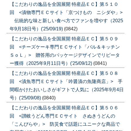
【こだわりの逸品を全国展開 特産品ＥＣ】第５１０
回 <漬物専門ＥＣサイト「京つけもの ニシダや」>
伝統的な味と新しい食べ方でファンを増やす（2025
年9月18日号）('25/09/19)
(0842)
【こだわりの逸品を全国展開 特産品ＥＣ】第５０９
回 <チーズケーキ専門ＥＣサイト「バル＆キッチン
ＳｏＬ」> 贈答用のパッケージデザインでリピータ
ー獲得（2025年9月11日号）('25/09/12)
(0841)
【こだわりの逸品を全国展開 特産品ＥＣ】第５０８
回 <漬魚専門ＥＣサイト「吟醤漬の魚隆商店」> 手
間暇かけたおいしさがギフトで人気に（2025年9月4日
号）('25/09/08)
(0840)
【こだわりの逸品を全国展開 特産品ＥＣ】第５０６
回 <讃岐うどん専門ＥＣサイト さぬきうどんの
「こんぴらや」> 防災食で話題にユニークな商品で