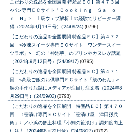
こだわりの逸品を全国展開 特産品ＥＣ】第４７３回
<パン専門ＥＣサイト「Ｃｏｏｋｉｎｇ Ｓａｌｏ
ｎ Ｎ」> 上級ウェブ解析士の経験でリピーター獲
得（2024年9月19日号）('24/09/24)
(0796)
【こだわりの逸品を全国展開 特産品ＥＣ】第４７２
回 <冷凍スイーツ専門ＥＣサイト「ワンデースイー
ツラボ」> 幻の「神池芋」のプリンやカヌレが話題
（2024年9月12日号）('24/09/17)
(0795)
【こだわりの逸品を全国展開 特産品ＥＣ】第４７１
回 <高級ご飯のお供専門ＥＣサイト「鯛のわん」>
鯛の手作り瓶詰にメディアが注目し注文増（2024年8
月29日号）('24/09/02)
(0793)
【こだわりの逸品を全国展開 特産品ＥＣ】第４７０
回 〈笹漬け専門ＥＣサイト「笹漬け屋 津田孫兵
衛」〉／小浜の郷土料理「小鯛の笹漬け」認知度向上
に注力（2024年8月22日号）('24/08/27)
(0792)