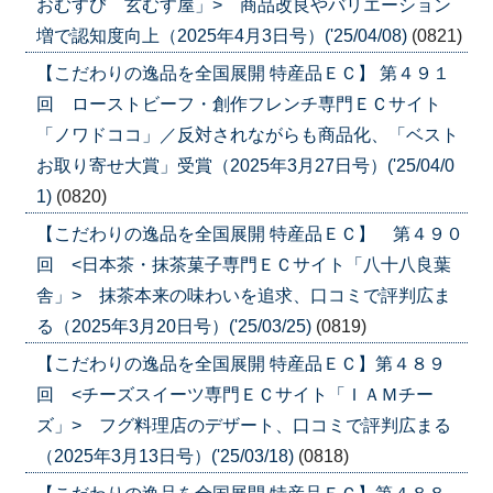
おむすび 玄むす屋」> 商品改良やバリエーション
増で認知度向上（2025年4月3日号）('25/04/08)
(0821)
【こだわりの逸品を全国展開 特産品ＥＣ】 第４９１
回 ローストビーフ・創作フレンチ専門ＥＣサイト
「ノワドココ」／反対されながらも商品化、「ベスト
お取り寄せ大賞」受賞（2025年3月27日号）('25/04/0
1)
(0820)
【こだわりの逸品を全国展開 特産品ＥＣ】 第４９０
回 <日本茶・抹茶菓子専門ＥＣサイト「八十八良葉
舎」> 抹茶本来の味わいを追求、口コミで評判広ま
る（2025年3月20日号）('25/03/25)
(0819)
【こだわりの逸品を全国展開 特産品ＥＣ】第４８９
回 <チーズスイーツ専門ＥＣサイト「ＩＡＭチー
ズ」> フグ料理店のデザート、口コミで評判広まる
（2025年3月13日号）('25/03/18)
(0818)