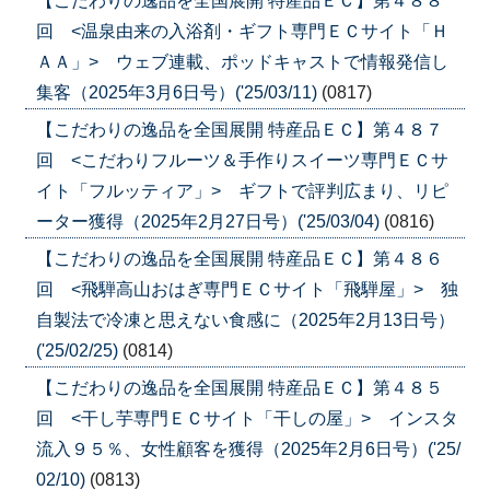
【こだわりの逸品を全国展開 特産品ＥＣ】第４８８
回 <温泉由来の入浴剤・ギフト専門ＥＣサイト「Ｈ
ＡＡ」> ウェブ連載、ポッドキャストで情報発信し
集客（2025年3月6日号）('25/03/11)
(0817)
【こだわりの逸品を全国展開 特産品ＥＣ】第４８７
回 <こだわりフルーツ＆手作りスイーツ専門ＥＣサ
イト「フルッティア」> ギフトで評判広まり、リピ
ーター獲得（2025年2月27日号）('25/03/04)
(0816)
【こだわりの逸品を全国展開 特産品ＥＣ】第４８６
回 <飛騨高山おはぎ専門ＥＣサイト「飛騨屋」> 独
自製法で冷凍と思えない食感に（2025年2月13日号）
('25/02/25)
(0814)
【こだわりの逸品を全国展開 特産品ＥＣ】第４８５
回 <干し芋専門ＥＣサイト「干しの屋」> インスタ
流入９５％、女性顧客を獲得（2025年2月6日号）('25/
02/10)
(0813)