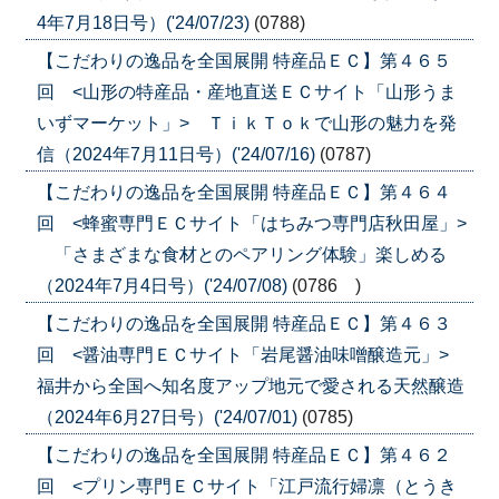
4年7月18日号）('24/07/23)
(0788)
【こだわりの逸品を全国展開 特産品ＥＣ】第４６５
回 <山形の特産品・産地直送ＥＣサイト「山形うま
いずマーケット」> ＴｉｋＴｏｋで山形の魅力を発
信（2024年7月11日号）('24/07/16)
(0787)
【こだわりの逸品を全国展開 特産品ＥＣ】第４６４
回 <蜂蜜専門ＥＣサイト「はちみつ専門店秋田屋」>
「さまざまな食材とのペアリング体験」楽しめる
（2024年7月4日号）('24/07/08)
(0786 )
【こだわりの逸品を全国展開 特産品ＥＣ】第４６３
回 <醤油専門ＥＣサイト「岩尾醤油味噌醸造元」>
福井から全国へ知名度アップ地元で愛される天然醸造
（2024年6月27日号）('24/07/01)
(0785)
【こだわりの逸品を全国展開 特産品ＥＣ】第４６２
回 <プリン専門ＥＣサイト「江戸流行婦凛（とうき