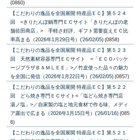
(0860)
【こだわりの逸品を全国展開 特産品ＥＣ】第５２４
回 <きりたんぽ鍋専門ＥＣサイト「きりたんぽの老
舗佐田商店」> 手軽さ好評、ギフト需要捉えＥＣ比
率高まる（2026年1月29日号）('26/02/05)
(0858)
【こだわりの逸品を全国展開 特産品ＥＣ】第５２３
回 天然素材容器専門ＥＣサイト <「ＥＣＯパッケ
ージプラザＢＡＭＬＥＥ」>／竹皮使った品々の魅力
を全国に発信（2026年1月22日号）('26/02/05)
(0857)
【こだわりの逸品を全国展開 特産品ＥＣ】第５２２
回 どら焼き専門ＥＣサイト<「塩どら焼き専門店
湯ノ塩」>／自家製の塩と地元食材で作る味、メディ
ア露出で広まる（2026年1月15日号）('26/01/16)
(085
6)
【こだわりの逸品を全国展開 特産品ＥＣ】第５２１