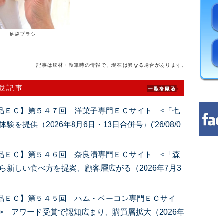
足袋ブラシ
記事は取材・執筆時の情報で、現在は異なる場合があります。
連載記事
品ＥＣ】第５４７回 洋菓子専門ＥＣサイト <「七
提供（2026年8月6日・13日合併号）('26/08/0
品ＥＣ】第５４６回 奈良漬専門ＥＣサイト <「森
ら新しい食べ方を提案、顧客層広がる（2026年7月3
産品ＥＣ】第５４５回 ハム・ベーコン専門ＥＣサイ
> アワード受賞で認知広まり、購買層拡大（2026年