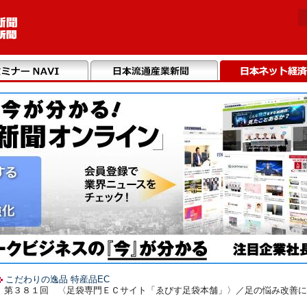
こだわりの逸品 特産品EC
第３８１回 〈足袋専門ＥＣサイト「ゑびす足袋本舗」〉／足の悩み改善に役立