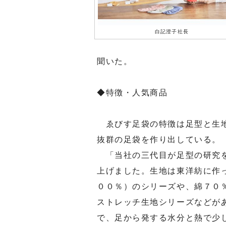
白記澄子社長
聞いた。
◆特徴・人気商品
ゑびす足袋の特徴は足型と生地
抜群の足袋を作り出している。
「当社の三代目が足型の研究を
上げました。生地は東洋紡に作
００％）のシリーズや、綿７０
ストレッチ生地シリーズなどが
で、足から発する水分と熱で少