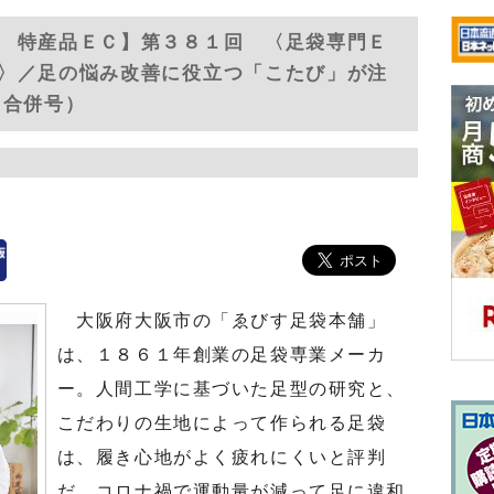
 特産品ＥＣ】第３８１回 〈足袋専門Ｅ
〉／足の悩み改善に役立つ「こたび」が注
9日合併号）
大阪府大阪市の「ゑびす足袋本舗」
は、１８６１年創業の足袋専業メーカ
ー。人間工学に基づいた足型の研究と、
こだわりの生地によって作られる足袋
は、履き心地がよく疲れにくいと評判
だ。コロナ禍で運動量が減って足に違和