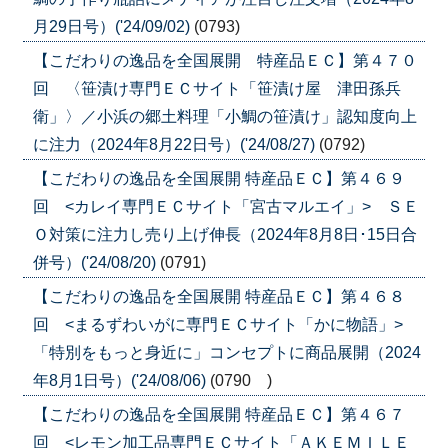
月29日号）('24/09/02)
(0793)
【こだわりの逸品を全国展開 特産品ＥＣ】第４７０
回 〈笹漬け専門ＥＣサイト「笹漬け屋 津田孫兵
衛」〉／小浜の郷土料理「小鯛の笹漬け」認知度向上
に注力（2024年8月22日号）('24/08/27)
(0792)
【こだわりの逸品を全国展開 特産品ＥＣ】第４６９
回 <カレイ専門ＥＣサイト「宮古マルエイ」> ＳＥ
Ｏ対策に注力し売り上げ伸長（2024年8月8日･15日合
併号）('24/08/20)
(0791)
【こだわりの逸品を全国展開 特産品ＥＣ】第４６８
回 <まるずわいがに専門ＥＣサイト「かに物語」>
「特別をもっと身近に」コンセプトに商品展開（2024
年8月1日号）('24/08/06)
(0790 )
【こだわりの逸品を全国展開 特産品ＥＣ】第４６７
回 <レモン加工品専門ＥＣサイト「ＡＫＥＭＩＬＥ