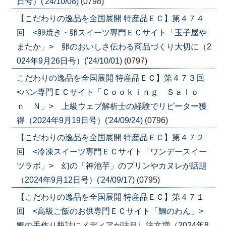
日号）('24/10/08)
(0798)
【こだわりの逸品を全国展開 特産品ＥＣ】第４７４
回 <卵焼き・卵スイーツ専門ＥＣサイト「玉子屋や
またか」> 卵のおいしさ伝わる商品づくり大切に（2
024年9月26日号）('24/10/01)
(0797)
こだわりの逸品を全国展開 特産品ＥＣ】第４７３回
<パン専門ＥＣサイト「Ｃｏｏｋｉｎｇ Ｓａｌｏ
ｎ Ｎ」> 上級ウェブ解析士の経験でリピーター獲
得（2024年9月19日号）('24/09/24)
(0796)
【こだわりの逸品を全国展開 特産品ＥＣ】第４７２
回 <冷凍スイーツ専門ＥＣサイト「ワンデースイー
ツラボ」> 幻の「神池芋」のプリンやカヌレが話題
（2024年9月12日号）('24/09/17)
(0795)
【こだわりの逸品を全国展開 特産品ＥＣ】第４７１
回 <高級ご飯のお供専門ＥＣサイト「鯛のわん」>
鯛の手作り瓶詰にメディアが注目し注文増（2024年8