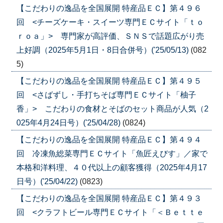
【こだわりの逸品を全国展開 特産品ＥＣ】第４９６
回 <チーズケーキ・スイーツ専門ＥＣサイト「ｔｏ
ｒｏａ」> 専門家が高評価、ＳＮＳで話題広がり売
上好調（2025年5月1日・8日合併号）('25/05/13)
(082
5)
【こだわりの逸品を全国展開 特産品ＥＣ】第４９５
回 <さばずし・手打ちそば専門ＥＣサイト「柚子
香」> こだわりの食材とそばのセット商品が人気（2
025年4月24日号）('25/04/28)
(0824)
【こだわりの逸品を全国展開 特産品ＥＣ】第４９４
回 冷凍魚総菜専門ＥＣサイト「魚匠えびす」／家で
本格和洋料理、４０代以上の顧客獲得（2025年4月17
日号）('25/04/22)
(0823)
【こだわりの逸品を全国展開 特産品ＥＣ】第４９３
回 <クラフトビール専門ＥＣサイト「＜Ｂｅｔｔｅ