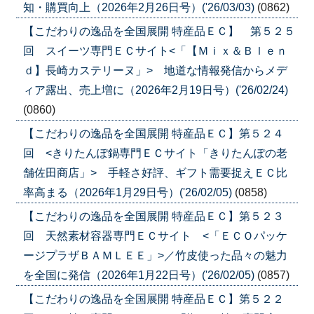
知・購買向上（2026年2月26日号）('26/03/03)
(0862)
【こだわりの逸品を全国展開 特産品ＥＣ】 第５２５
回 スイーツ専門ＥＣサイト<「【Ｍｉｘ＆Ｂｌｅｎ
ｄ】長崎カステリーヌ」> 地道な情報発信からメデ
ィア露出、売上増に（2026年2月19日号）('26/02/24)
(0860)
【こだわりの逸品を全国展開 特産品ＥＣ】第５２４
回 <きりたんぽ鍋専門ＥＣサイト「きりたんぽの老
舗佐田商店」> 手軽さ好評、ギフト需要捉えＥＣ比
率高まる（2026年1月29日号）('26/02/05)
(0858)
【こだわりの逸品を全国展開 特産品ＥＣ】第５２３
回 天然素材容器専門ＥＣサイト <「ＥＣＯパッケ
ージプラザＢＡＭＬＥＥ」>／竹皮使った品々の魅力
を全国に発信（2026年1月22日号）('26/02/05)
(0857)
【こだわりの逸品を全国展開 特産品ＥＣ】第５２２