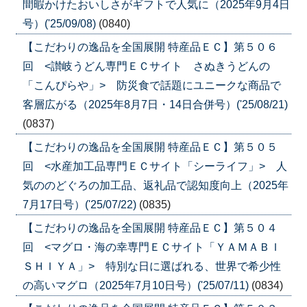
間暇かけたおいしさがギフトで人気に（2025年9月4日
号）('25/09/08)
(0840)
【こだわりの逸品を全国展開 特産品ＥＣ】第５０６
回 <讃岐うどん専門ＥＣサイト さぬきうどんの
「こんぴらや」> 防災食で話題にユニークな商品で
客層広がる（2025年8月7日・14日合併号）('25/08/21)
(0837)
【こだわりの逸品を全国展開 特産品ＥＣ】第５０５
回 <水産加工品専門ＥＣサイト「シーライフ」> 人
気ののどぐろの加工品、返礼品で認知度向上（2025年
7月17日号）('25/07/22)
(0835)
【こだわりの逸品を全国展開 特産品ＥＣ】第５０４
回 <マグロ・海の幸専門ＥＣサイト「ＹＡＭＡＢＩ
ＳＨＩＹＡ」> 特別な日に選ばれる、世界で希少性
の高いマグロ（2025年7月10日号）('25/07/11)
(0834)