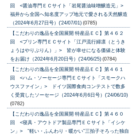
回 <醤油専門ＥＣサイト「岩尾醤油味噌醸造元」>
福井から全国へ知名度アップ地元で愛される天然醸造
（2024年6月27日号）('24/07/01)
(0785)
【こだわりの逸品を全国展開 特産品ＥＣ】第４６２
回 <プリン専門ＥＣサイト「江戸流行婦凛（とうき
ょうはやりぷりん）」> 皆が幸せになる価値と体験
をお届け（2024年6月20日号）('24/06/25)
(0784)
【こだわりの逸品を全国展開 特産品ＥＣ】第４６１
回 <ハム・ソーセージ専門ＥＣサイト「スモークハ
ウスファイン」> ドイツ国際食肉コンテストで数多
く受賞したソーセージ（2024年6月6日号）('24/06/10)
(0782)
【こだわりの逸品を全国展開 特産品ＥＣ】第４６０
回 <寝具・アウトドア製品専門ＥＣサイト「イシケ
ン」> "軽い・ふんわり・暖かい"三拍子そろった独自