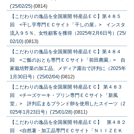
('25/02/25)
(0814)
【こだわりの逸品を全国展開 特産品ＥＣ】第４８５
回 <干し芋専門ＥＣサイト「干しの屋」> インスタ
流入９５％、女性顧客を獲得（2025年2月6日号）('25/
02/10)
(0813)
【こだわりの逸品を全国展開 特産品ＥＣ】第４８４
回 <ご飯のおとも専門ＥＣサイト「前田農園」> 自
家栽培野菜の加工品、メディア露出で評判に（2025年
1月30日号）('25/02/04)
(0812)
【こだわりの逸品を全国展開 特産品ＥＣ】 第４８３
回 <チーズケーキ・プリン専門ＥＣサイト「新風
堂」> 評判広まるブランド卵を使用したスイーツ（2
025年1月23日号）('25/01/28)
(0811)
【こだわりの逸品を全国展開 特産品ＥＣ】 第４８２
回 <自然薯・加工品専門ＥＣサイト「ＮＩＩＺＥＫ