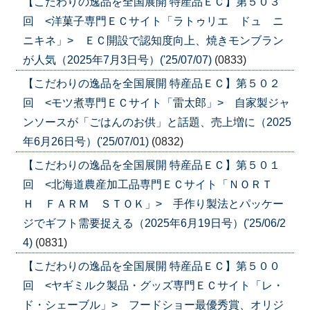
【こだわりの逸品を全国展開 特産品ＥＣ】第５０３
回 <洋菓子専門ＥＣサイト「ラトゥリエ ドュ ニ
ニキネ」> ＥＣ開設で認知度向上、焼きモンブラン
が人気（2025年7月3日号）('25/07/07)
(0833)
【こだわりの逸品を全国展開 特産品ＥＣ】第５０２
回 <モツ煮専門ＥＣサイト「雷太郎」> 自家製ジャ
ンソースが「ごはんのお供」と話題、売上増に（2025
年6月26日号）('25/07/01)
(0832)
【こだわりの逸品を全国展開 特産品ＥＣ】第５０１
回 <北海道農産加工品専門ＥＣサイト「ＮＯＲＴ
Ｈ ＦＡＲＭ ＳＴＯＫ」> 手作り製法とパッケー
ジでギフト需要捉える（2025年6月19日号）('25/06/2
4)
(0831)
【こだわりの逸品を全国展開 特産品ＥＣ】第５００
回 <ヤギミルク製品・グッズ専門ＥＣサイト「レ・
ド・シェーブル」> フードショー最優秀賞、オリジ