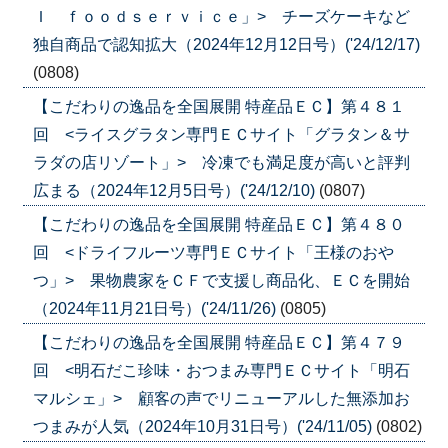
Ｉ ｆｏｏｄｓｅｒｖｉｃｅ」> チーズケーキなど
独自商品で認知拡大（2024年12月12日号）('24/12/17)
(0808)
【こだわりの逸品を全国展開 特産品ＥＣ】第４８１
回 <ライスグラタン専門ＥＣサイト「グラタン＆サ
ラダの店リゾート」> 冷凍でも満足度が高いと評判
広まる（2024年12月5日号）('24/12/10)
(0807)
【こだわりの逸品を全国展開 特産品ＥＣ】第４８０
回 <ドライフルーツ専門ＥＣサイト「王様のおや
つ」> 果物農家をＣＦで支援し商品化、ＥＣを開始
（2024年11月21日号）('24/11/26)
(0805)
【こだわりの逸品を全国展開 特産品ＥＣ】第４７９
回 <明石だこ珍味・おつまみ専門ＥＣサイト「明石
マルシェ」> 顧客の声でリニューアルした無添加お
つまみが人気（2024年10月31日号）('24/11/05)
(0802)