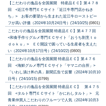
【こだわりの逸品を全国展開 特産品ＥＣ】第４７８
回 <近江牛専門ＥＣサイト「近江牛専門店かねき
ち」> お客の要望から生まれた近江牛ローストビー
フが高い評価（2024年10月24日号）('24/10/25)
(0801)
こだわりの逸品を全国展開 特産品ＥＣ】第４７７回
<和食手作りグルメ専門ＥＣサイト「おうち割烹ｔｏ
ｄｏｋｕ」> ＥＣ開設で困っている生産者を支えた
い（2024年10月17日号）('24/10/22)
(0800)
【こだわりの逸品を全国展開 特産品ＥＣ】第４７６
回 <海鮮グルメ専門ＥＣサイト「ヤマニの台所」>
「いわし漬け丼の具」新聞広告で反響（2024年10月10
日号）('24/10/15)
(0799)
【こだわりの逸品を全国展開 特産品ＥＣ】 第４７５
回 <タルト専門ＥＣサイト「かにわしタルト」> 元
青果仲買人こだわりのフルーツで人気（2024年10月3