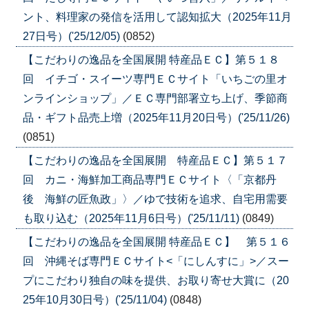
ント、料理家の発信を活用して認知拡大（2025年11月
27日号）('25/12/05)
(0852)
【こだわりの逸品を全国展開 特産品ＥＣ】第５１８
回 イチゴ・スイーツ専門ＥＣサイト「いちごの里オ
ンラインショップ」／ＥＣ専門部署立ち上げ、季節商
品・ギフト品売上増（2025年11月20日号）('25/11/26)
(0851)
【こだわりの逸品を全国展開 特産品ＥＣ】第５１７
回 カニ・海鮮加工商品専門ＥＣサイト〈「京都丹
後 海鮮の匠魚政」〉／ゆで技術を追求、自宅用需要
も取り込む（2025年11月6日号）('25/11/11)
(0849)
【こだわりの逸品を全国展開 特産品ＥＣ】 第５１６
回 沖縄そば専門ＥＣサイト<「にしんすに」>／スー
プにこだわり独自の味を提供、お取り寄せ大賞に（20
25年10月30日号）('25/11/04)
(0848)