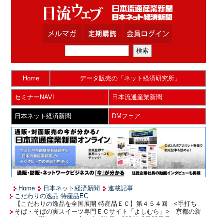
Home
データ販売の「ネット経済研究所」
セミナーNAVI
日本流通産業新聞
日本ネット経済新聞
DMフェア
Home
日本ネット経済新聞
連載記事
こだわりの逸品 特産品EC
【こだわりの逸品を全国展開 特産品ＥＣ】第４５４回 <手打ち
そば・そばの実スイーツ専門ＥＣサイト「よしむら」> 京都の新