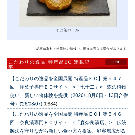
そば茶ロール
記事は取材・執筆時の情報で、現在は異なる場合があります。
こだわりの逸品 特産品EC 連載記
List
事
【こだわりの逸品を全国展開 特産品ＥＣ】第５４７
回 洋菓子専門ＥＣサイト <「七十二」> 森の植物
使い、新しい食体験を提供（2026年8月6日・13日合併
号）('26/08/07)
(0884)
【こだわりの逸品を全国展開 特産品ＥＣ】第５４６
回 奈良漬専門ＥＣサイト <「森奈良漬店」> 伝統
製法を守りながら新しい食べ方を提案、顧客層広がる