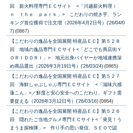
回 薪火料理専門ＥＣサイト <「川越薪火料理ｉ
ｎ ｔｈｅ ｐａｒｋ」> こだわりの焼き芋、ラン
キング首位獲得で注文増（2026年4月2日号）('26/04/0
7)
(0867)
【こだわりの逸品を全国展開 特産品ＥＣ】第５２８
回 地域の逸品専門ＥＣサイト<「どこでも商店街Ｙ
ＯＲＩＤＯＲＩ」> 地元出身バイヤーが地域連携深
め商品選出（2026年3月19日号）('26/03/24)
(0865)
【こだわりの逸品を全国展開 特産品ＥＣ】第５２７
回 海鮮しゃぶしゃぶ専門ＥＣサイト <「滋味六感
蓮こん」>／鮮度と安心安全へのこだわり、ギフト需
要捉える（2026年3月12日号）('26/03/16)
(0864)
【こだわりの逸品を全国展開 特産品ＥＣ】第５２６
回 隠れたご当地グルメ専門ＥＣサイト<「発見！う
まうま探検隊」> 作り手の思い発信、ＳＥＯで認