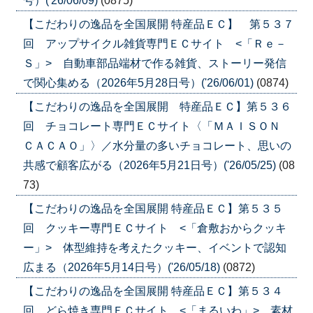
号）('26/06/09)
(0875)
【こだわりの逸品を全国展開 特産品ＥＣ】 第５３７
回 アップサイクル雑貨専門ＥＣサイト <「Ｒｅ－
Ｓ」> 自動車部品端材で作る雑貨、ストーリー発信
で関心集める（2026年5月28日号）('26/06/01)
(0874)
【こだわりの逸品を全国展開 特産品ＥＣ】第５３６
回 チョコレート専門ＥＣサイト〈「ＭＡＩＳＯＮ
ＣＡＣＡＯ」〉／水分量の多いチョコレート、思いの
共感で顧客広がる（2026年5月21日号）('26/05/25)
(08
73)
【こだわりの逸品を全国展開 特産品ＥＣ】第５３５
回 クッキー専門ＥＣサイト <「倉敷おからクッキ
ー」> 体型維持を考えたクッキー、イベントで認知
広まる（2026年5月14日号）('26/05/18)
(0872)
【こだわりの逸品を全国展開 特産品ＥＣ】第５３４
回 どら焼き専門ＥＣサイト <「まるいわ」> 素材