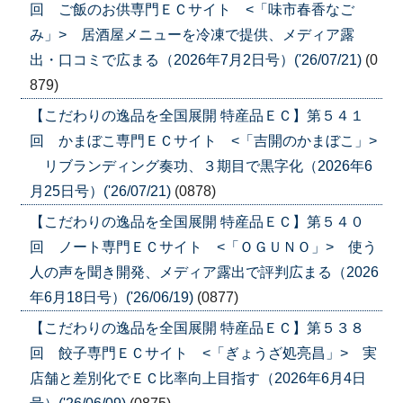
回 ご飯のお供専門ＥＣサイト <「味市春香なご
み」> 居酒屋メニューを冷凍で提供、メディア露
出・口コミで広まる（2026年7月2日号）('26/07/21)
(0
879)
【こだわりの逸品を全国展開 特産品ＥＣ】第５４１
回 かまぼこ専門ＥＣサイト <「吉開のかまぼこ」>
リブランディング奏功、３期目で黒字化（2026年6
月25日号）('26/07/21)
(0878)
【こだわりの逸品を全国展開 特産品ＥＣ】第５４０
回 ノート専門ＥＣサイト <「ＯＧＵＮＯ」> 使う
人の声を聞き開発、メディア露出で評判広まる（2026
年6月18日号）('26/06/19)
(0877)
【こだわりの逸品を全国展開 特産品ＥＣ】第５３８
回 餃子専門ＥＣサイト <「ぎょうざ処亮昌」> 実
店舗と差別化でＥＣ比率向上目指す（2026年6月4日