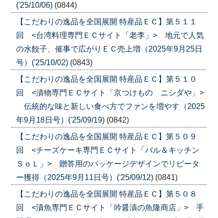
('25/10/06)
(0844)
【こだわりの逸品を全国展開 特産品ＥＣ】第５１１
回 <台湾料理専門ＥＣサイト「老李」> 地元で人気
の水餃子、催事で広がりＥＣ売上増（2025年9月25日
号）('25/10/02)
(0843)
【こだわりの逸品を全国展開 特産品ＥＣ】第５１０
回 <漬物専門ＥＣサイト「京つけもの ニシダや」>
伝統的な味と新しい食べ方でファンを増やす（2025
年9月18日号）('25/09/19)
(0842)
【こだわりの逸品を全国展開 特産品ＥＣ】第５０９
回 <チーズケーキ専門ＥＣサイト「バル＆キッチン
ＳｏＬ」> 贈答用のパッケージデザインでリピータ
ー獲得（2025年9月11日号）('25/09/12)
(0841)
【こだわりの逸品を全国展開 特産品ＥＣ】第５０８
回 <漬魚専門ＥＣサイト「吟醤漬の魚隆商店」> 手