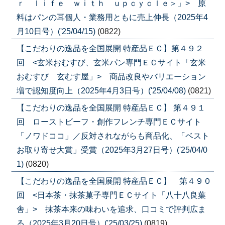
ｒ ｌｉｆｅ ｗｉｔｈ ｕｐｃｙｃｌｅ＞」> 原
料はパンの耳個人・業務用ともに売上伸長（2025年4
月10日号）('25/04/15)
(0822)
【こだわりの逸品を全国展開 特産品ＥＣ】第４９２
回 <玄米おむすび、玄米パン専門ＥＣサイト「玄米
おむすび 玄むす屋」> 商品改良やバリエーション
増で認知度向上（2025年4月3日号）('25/04/08)
(0821)
【こだわりの逸品を全国展開 特産品ＥＣ】 第４９１
回 ローストビーフ・創作フレンチ専門ＥＣサイト
「ノワドココ」／反対されながらも商品化、「ベスト
お取り寄せ大賞」受賞（2025年3月27日号）('25/04/0
1)
(0820)
【こだわりの逸品を全国展開 特産品ＥＣ】 第４９０
回 <日本茶・抹茶菓子専門ＥＣサイト「八十八良葉
舎」> 抹茶本来の味わいを追求、口コミで評判広ま
る（2025年3月20日号）('25/03/25)
(0819)