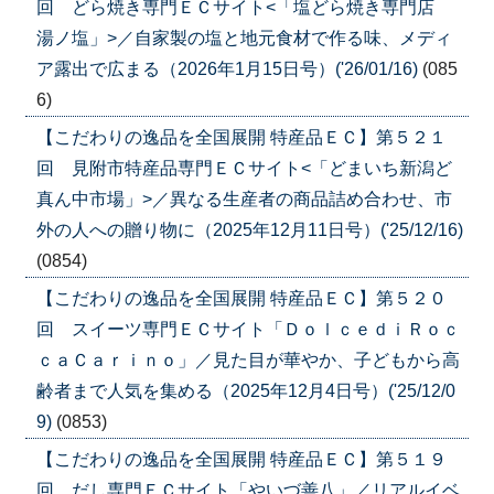
回 どら焼き専門ＥＣサイト<「塩どら焼き専門店
湯ノ塩」>／自家製の塩と地元食材で作る味、メディ
ア露出で広まる（2026年1月15日号）('26/01/16)
(085
6)
【こだわりの逸品を全国展開 特産品ＥＣ】第５２１
回 見附市特産品専門ＥＣサイト<「どまいち新潟ど
真ん中市場」>／異なる生産者の商品詰め合わせ、市
外の人への贈り物に（2025年12月11日号）('25/12/16)
(0854)
【こだわりの逸品を全国展開 特産品ＥＣ】第５２０
回 スイーツ専門ＥＣサイト「ＤｏｌｃｅｄｉＲｏｃ
ｃａＣａｒｉｎｏ」／見た目が華やか、子どもから高
齢者まで人気を集める（2025年12月4日号）('25/12/0
9)
(0853)
【こだわりの逸品を全国展開 特産品ＥＣ】第５１９
回 だし専門ＥＣサイト「やいづ善八」／リアルイベ