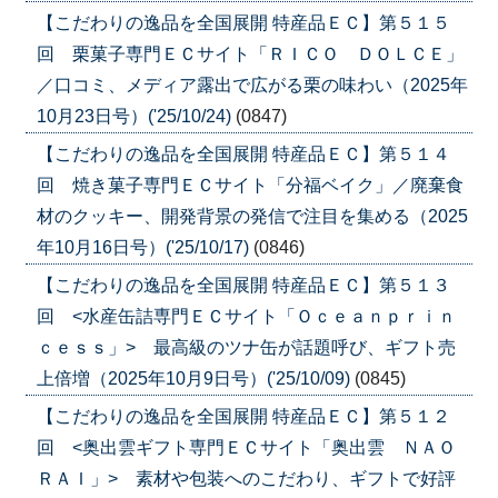
【こだわりの逸品を全国展開 特産品ＥＣ】第５１５
回 栗菓子専門ＥＣサイト「ＲＩＣＯ ＤＯＬＣＥ」
／口コミ、メディア露出で広がる栗の味わい（2025年
10月23日号）('25/10/24)
(0847)
【こだわりの逸品を全国展開 特産品ＥＣ】第５１４
回 焼き菓子専門ＥＣサイト「分福ベイク」／廃棄食
材のクッキー、開発背景の発信で注目を集める（2025
年10月16日号）('25/10/17)
(0846)
【こだわりの逸品を全国展開 特産品ＥＣ】第５１３
回 <水産缶詰専門ＥＣサイト「Ｏｃｅａｎｐｒｉｎ
ｃｅｓｓ」> 最高級のツナ缶が話題呼び、ギフト売
上倍増（2025年10月9日号）('25/10/09)
(0845)
【こだわりの逸品を全国展開 特産品ＥＣ】第５１２
回 <奥出雲ギフト専門ＥＣサイト「奥出雲 ＮＡＯ
ＲＡＩ」> 素材や包装へのこだわり、ギフトで好評