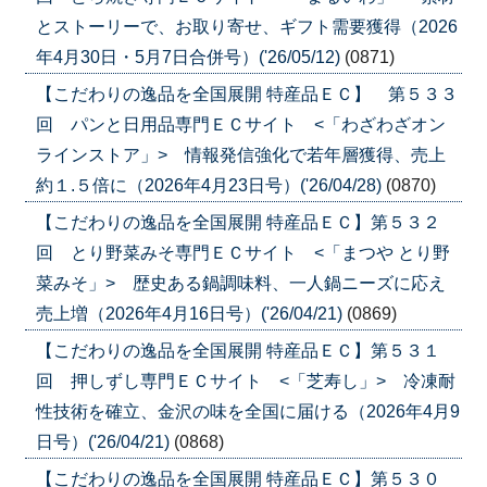
とストーリーで、お取り寄せ、ギフト需要獲得（2026
年4月30日・5月7日合併号）('26/05/12)
(0871)
【こだわりの逸品を全国展開 特産品ＥＣ】 第５３３
回 パンと日用品専門ＥＣサイト <「わざわざオン
ラインストア」> 情報発信強化で若年層獲得、売上
約１.５倍に（2026年4月23日号）('26/04/28)
(0870)
【こだわりの逸品を全国展開 特産品ＥＣ】第５３２
回 とり野菜みそ専門ＥＣサイト <「まつや とり野
菜みそ」> 歴史ある鍋調味料、一人鍋ニーズに応え
売上増（2026年4月16日号）('26/04/21)
(0869)
【こだわりの逸品を全国展開 特産品ＥＣ】第５３１
回 押しずし専門ＥＣサイト <「芝寿し」> 冷凍耐
性技術を確立、金沢の味を全国に届ける（2026年4月9
日号）('26/04/21)
(0868)
【こだわりの逸品を全国展開 特産品ＥＣ】第５３０