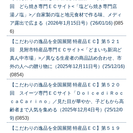
回 どら焼き専門ＥＣサイト<「塩どら焼き専門店
湯ノ塩」>／自家製の塩と地元食材で作る味、メディ
ア露出で広まる（2026年1月15日号）('26/01/16)
(085
6)
【こだわりの逸品を全国展開 特産品ＥＣ】第５２１
回 見附市特産品専門ＥＣサイト<「どまいち新潟ど
真ん中市場」>／異なる生産者の商品詰め合わせ、市
外の人への贈り物に（2025年12月11日号）('25/12/16)
(0854)
【こだわりの逸品を全国展開 特産品ＥＣ】第５２０
回 スイーツ専門ＥＣサイト「ＤｏｌｃｅｄｉＲｏｃ
ｃａＣａｒｉｎｏ」／見た目が華やか、子どもから高
齢者まで人気を集める（2025年12月4日号）('25/12/0
9)
(0853)
【こだわりの逸品を全国展開 特産品ＥＣ】第５１９