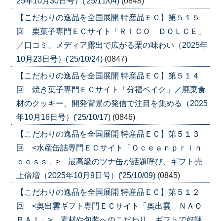
25年10月30日号）('25/11/04)
(0848)
【こだわりの逸品を全国展開 特産品ＥＣ】第５１５
回 栗菓子専門ＥＣサイト「ＲＩＣＯ ＤＯＬＣＥ」
／口コミ、メディア露出で広がる栗の味わい（2025年
10月23日号）('25/10/24)
(0847)
【こだわりの逸品を全国展開 特産品ＥＣ】第５１４
回 焼き菓子専門ＥＣサイト「分福ベイク」／廃棄食
材のクッキー、開発背景の発信で注目を集める（2025
年10月16日号）('25/10/17)
(0846)
【こだわりの逸品を全国展開 特産品ＥＣ】第５１３
回 <水産缶詰専門ＥＣサイト「Ｏｃｅａｎｐｒｉｎ
ｃｅｓｓ」> 最高級のツナ缶が話題呼び、ギフト売
上倍増（2025年10月9日号）('25/10/09)
(0845)
【こだわりの逸品を全国展開 特産品ＥＣ】第５１２
回 <奥出雲ギフト専門ＥＣサイト「奥出雲 ＮＡＯ
ＲＡＩ」> 素材や包装へのこだわり、ギフトで好評