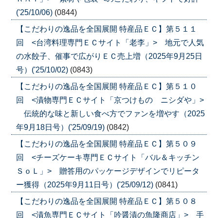
('25/10/06)
(0844)
【こだわりの逸品を全国展開 特産品ＥＣ】第５１１
回 <台湾料理専門ＥＣサイト「老李」> 地元で人気
の水餃子、催事で広がりＥＣ売上増（2025年9月25日
号）('25/10/02)
(0843)
【こだわりの逸品を全国展開 特産品ＥＣ】第５１０
回 <漬物専門ＥＣサイト「京つけもの ニシダや」>
伝統的な味と新しい食べ方でファンを増やす（2025
年9月18日号）('25/09/19)
(0842)
【こだわりの逸品を全国展開 特産品ＥＣ】第５０９
回 <チーズケーキ専門ＥＣサイト「バル＆キッチン
ＳｏＬ」> 贈答用のパッケージデザインでリピータ
ー獲得（2025年9月11日号）('25/09/12)
(0841)
【こだわりの逸品を全国展開 特産品ＥＣ】第５０８
回 <漬魚専門ＥＣサイト「吟醤漬の魚隆商店」> 手