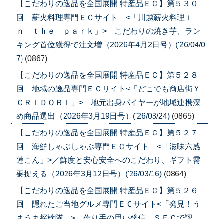
【こだわりの逸品を全国展開 特産品ＥＣ】第５３０
回 薪火料理専門ＥＣサイト <「川越薪火料理ｉ
ｎ ｔｈｅ ｐａｒｋ」> こだわりの焼き芋、ラン
キング首位獲得で注文増（2026年4月2日号）('26/04/0
7)
(0867)
【こだわりの逸品を全国展開 特産品ＥＣ】第５２８
回 地域の逸品専門ＥＣサイト<「どこでも商店街Ｙ
ＯＲＩＤＯＲＩ」> 地元出身バイヤーが地域連携深
め商品選出（2026年3月19日号）('26/03/24)
(0865)
【こだわりの逸品を全国展開 特産品ＥＣ】第５２７
回 海鮮しゃぶしゃぶ専門ＥＣサイト <「滋味六感
蓮こん」>／鮮度と安心安全へのこだわり、ギフト需
要捉える（2026年3月12日号）('26/03/16)
(0864)
【こだわりの逸品を全国展開 特産品ＥＣ】第５２６
回 隠れたご当地グルメ専門ＥＣサイト<「発見！う
まうま探検隊」> 作り手の思い発信、ＳＥＯで認