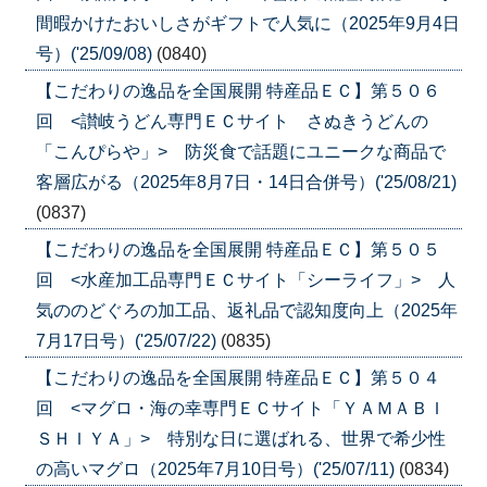
間暇かけたおいしさがギフトで人気に（2025年9月4日
号）('25/09/08)
(0840)
【こだわりの逸品を全国展開 特産品ＥＣ】第５０６
回 <讃岐うどん専門ＥＣサイト さぬきうどんの
「こんぴらや」> 防災食で話題にユニークな商品で
客層広がる（2025年8月7日・14日合併号）('25/08/21)
(0837)
【こだわりの逸品を全国展開 特産品ＥＣ】第５０５
回 <水産加工品専門ＥＣサイト「シーライフ」> 人
気ののどぐろの加工品、返礼品で認知度向上（2025年
7月17日号）('25/07/22)
(0835)
【こだわりの逸品を全国展開 特産品ＥＣ】第５０４
回 <マグロ・海の幸専門ＥＣサイト「ＹＡＭＡＢＩ
ＳＨＩＹＡ」> 特別な日に選ばれる、世界で希少性
の高いマグロ（2025年7月10日号）('25/07/11)
(0834)