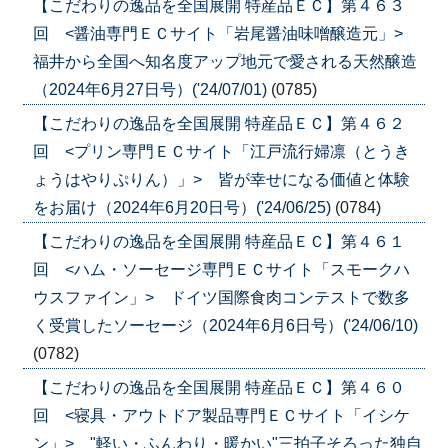
【こだわりの逸品を全国展開 特産品ＥＣ】第４６３
回 <醤油専門ＥＣサイト「岩尾醤油味噌醸造元」>
福井から全国へ知名度アップ地元で愛される天然醸造
（2024年6月27日号）('24/07/01)
(0785)
【こだわりの逸品を全国展開 特産品ＥＣ】第４６２
回 <プリン専門ＥＣサイト「江戸流行婦凛（とうき
ょうはやりぷりん）」> 皆が幸せになる価値と体験
をお届け（2024年6月20日号）('24/06/25)
(0784)
【こだわりの逸品を全国展開 特産品ＥＣ】第４６１
回 <ハム・ソーセージ専門ＥＣサイト「スモークハ
ウスファイン」> ドイツ国際食肉コンテストで数多
く受賞したソーセージ（2024年6月6日号）('24/06/10)
(0782)
【こだわりの逸品を全国展開 特産品ＥＣ】第４６０
回 <寝具・アウトドア製品専門ＥＣサイト「イシケ
ン」> "軽い・ふんわり・暖かい"三拍子そろった独自