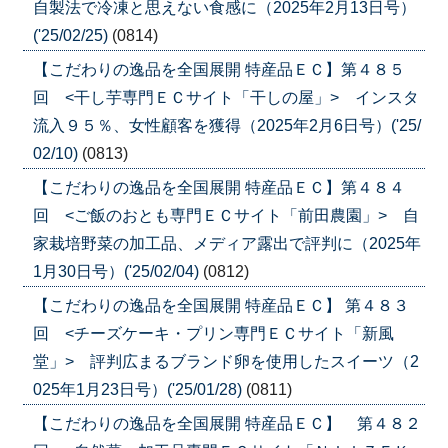
自製法で冷凍と思えない食感に（2025年2月13日号）
('25/02/25)
(0814)
【こだわりの逸品を全国展開 特産品ＥＣ】第４８５
回 <干し芋専門ＥＣサイト「干しの屋」> インスタ
流入９５％、女性顧客を獲得（2025年2月6日号）('25/
02/10)
(0813)
【こだわりの逸品を全国展開 特産品ＥＣ】第４８４
回 <ご飯のおとも専門ＥＣサイト「前田農園」> 自
家栽培野菜の加工品、メディア露出で評判に（2025年
1月30日号）('25/02/04)
(0812)
【こだわりの逸品を全国展開 特産品ＥＣ】 第４８３
回 <チーズケーキ・プリン専門ＥＣサイト「新風
堂」> 評判広まるブランド卵を使用したスイーツ（2
025年1月23日号）('25/01/28)
(0811)
【こだわりの逸品を全国展開 特産品ＥＣ】 第４８２