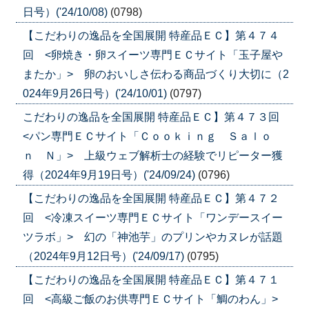
日号）('24/10/08)
(0798)
【こだわりの逸品を全国展開 特産品ＥＣ】第４７４
回 <卵焼き・卵スイーツ専門ＥＣサイト「玉子屋や
またか」> 卵のおいしさ伝わる商品づくり大切に（2
024年9月26日号）('24/10/01)
(0797)
こだわりの逸品を全国展開 特産品ＥＣ】第４７３回
<パン専門ＥＣサイト「Ｃｏｏｋｉｎｇ Ｓａｌｏ
ｎ Ｎ」> 上級ウェブ解析士の経験でリピーター獲
得（2024年9月19日号）('24/09/24)
(0796)
【こだわりの逸品を全国展開 特産品ＥＣ】第４７２
回 <冷凍スイーツ専門ＥＣサイト「ワンデースイー
ツラボ」> 幻の「神池芋」のプリンやカヌレが話題
（2024年9月12日号）('24/09/17)
(0795)
【こだわりの逸品を全国展開 特産品ＥＣ】第４７１
回 <高級ご飯のお供専門ＥＣサイト「鯛のわん」>