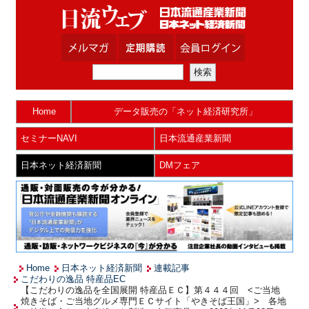
Home
データ販売の「ネット経済研究所」
セミナーNAVI
日本流通産業新聞
日本ネット経済新聞
DMフェア
Home
日本ネット経済新聞
連載記事
こだわりの逸品 特産品EC
【こだわりの逸品を全国展開 特産品ＥＣ】第４４４回 <ご当地
焼きそば・ご当地グルメ専門ＥＣサイト「やきそば王国」> 各地