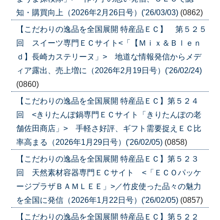
知・購買向上（2026年2月26日号）('26/03/03)
(0862)
【こだわりの逸品を全国展開 特産品ＥＣ】 第５２５
回 スイーツ専門ＥＣサイト<「【Ｍｉｘ＆Ｂｌｅｎ
ｄ】長崎カステリーヌ」> 地道な情報発信からメデ
ィア露出、売上増に（2026年2月19日号）('26/02/24)
(0860)
【こだわりの逸品を全国展開 特産品ＥＣ】第５２４
回 <きりたんぽ鍋専門ＥＣサイト「きりたんぽの老
舗佐田商店」> 手軽さ好評、ギフト需要捉えＥＣ比
率高まる（2026年1月29日号）('26/02/05)
(0858)
【こだわりの逸品を全国展開 特産品ＥＣ】第５２３
回 天然素材容器専門ＥＣサイト <「ＥＣＯパッケ
ージプラザＢＡＭＬＥＥ」>／竹皮使った品々の魅力
を全国に発信（2026年1月22日号）('26/02/05)
(0857)
【こだわりの逸品を全国展開 特産品ＥＣ】第５２２