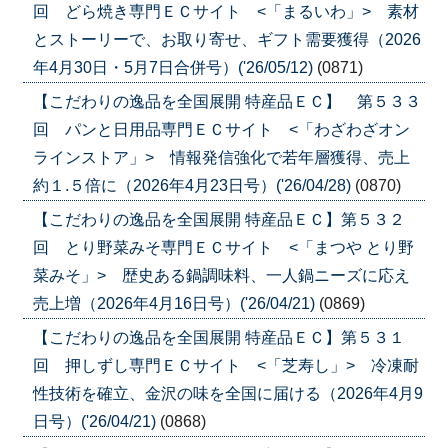
回 どら焼き専門ＥＣサイト <「まるいわ」> 素材
とストーリーで、お取り寄せ、ギフト需要獲得（2026
年4月30日・5月7日合併号）('26/05/12)
(0871)
【こだわりの逸品を全国展開 特産品ＥＣ】 第５３３
回 パンと日用品専門ＥＣサイト <「わざわざオン
ラインストア」> 情報発信強化で若年層獲得、売上
約１.５倍に（2026年4月23日号）('26/04/28)
(0870)
【こだわりの逸品を全国展開 特産品ＥＣ】第５３２
回 とり野菜みそ専門ＥＣサイト <「まつや とり野
菜みそ」> 歴史ある鍋調味料、一人鍋ニーズに応え
売上増（2026年4月16日号）('26/04/21)
(0869)
【こだわりの逸品を全国展開 特産品ＥＣ】第５３１
回 押しずし専門ＥＣサイト <「芝寿し」> 冷凍耐
性技術を確立、金沢の味を全国に届ける（2026年4月9
日号）('26/04/21)
(0868)