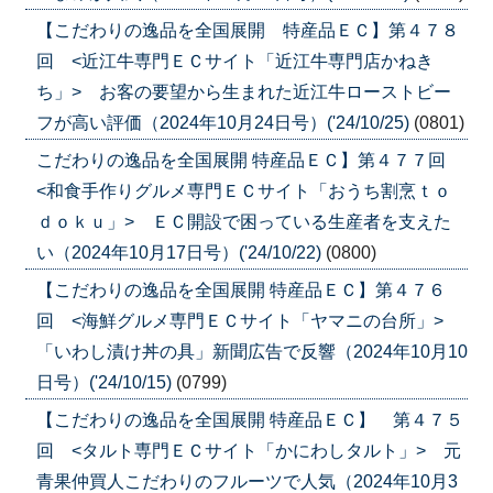
【こだわりの逸品を全国展開 特産品ＥＣ】第４７８
回 <近江牛専門ＥＣサイト「近江牛専門店かねき
ち」> お客の要望から生まれた近江牛ローストビー
フが高い評価（2024年10月24日号）('24/10/25)
(0801)
こだわりの逸品を全国展開 特産品ＥＣ】第４７７回
<和食手作りグルメ専門ＥＣサイト「おうち割烹ｔｏ
ｄｏｋｕ」> ＥＣ開設で困っている生産者を支えた
い（2024年10月17日号）('24/10/22)
(0800)
【こだわりの逸品を全国展開 特産品ＥＣ】第４７６
回 <海鮮グルメ専門ＥＣサイト「ヤマニの台所」>
「いわし漬け丼の具」新聞広告で反響（2024年10月10
日号）('24/10/15)
(0799)
【こだわりの逸品を全国展開 特産品ＥＣ】 第４７５
回 <タルト専門ＥＣサイト「かにわしタルト」> 元
青果仲買人こだわりのフルーツで人気（2024年10月3