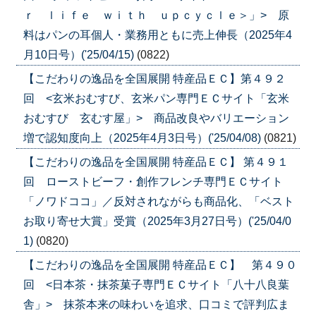
ｒ ｌｉｆｅ ｗｉｔｈ ｕｐｃｙｃｌｅ＞」> 原
料はパンの耳個人・業務用ともに売上伸長（2025年4
月10日号）('25/04/15)
(0822)
【こだわりの逸品を全国展開 特産品ＥＣ】第４９２
回 <玄米おむすび、玄米パン専門ＥＣサイト「玄米
おむすび 玄むす屋」> 商品改良やバリエーション
増で認知度向上（2025年4月3日号）('25/04/08)
(0821)
【こだわりの逸品を全国展開 特産品ＥＣ】 第４９１
回 ローストビーフ・創作フレンチ専門ＥＣサイト
「ノワドココ」／反対されながらも商品化、「ベスト
お取り寄せ大賞」受賞（2025年3月27日号）('25/04/0
1)
(0820)
【こだわりの逸品を全国展開 特産品ＥＣ】 第４９０
回 <日本茶・抹茶菓子専門ＥＣサイト「八十八良葉
舎」> 抹茶本来の味わいを追求、口コミで評判広ま