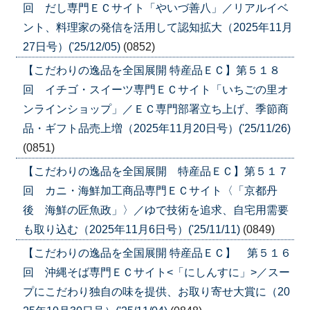
回 だし専門ＥＣサイト「やいづ善八」／リアルイベ
ント、料理家の発信を活用して認知拡大（2025年11月
27日号）('25/12/05)
(0852)
【こだわりの逸品を全国展開 特産品ＥＣ】第５１８
回 イチゴ・スイーツ専門ＥＣサイト「いちごの里オ
ンラインショップ」／ＥＣ専門部署立ち上げ、季節商
品・ギフト品売上増（2025年11月20日号）('25/11/26)
(0851)
【こだわりの逸品を全国展開 特産品ＥＣ】第５１７
回 カニ・海鮮加工商品専門ＥＣサイト〈「京都丹
後 海鮮の匠魚政」〉／ゆで技術を追求、自宅用需要
も取り込む（2025年11月6日号）('25/11/11)
(0849)
【こだわりの逸品を全国展開 特産品ＥＣ】 第５１６
回 沖縄そば専門ＥＣサイト<「にしんすに」>／スー
プにこだわり独自の味を提供、お取り寄せ大賞に（20