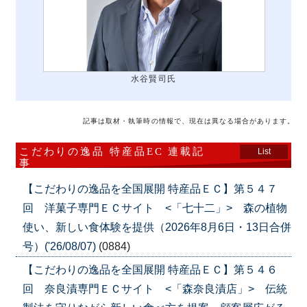
水谷賢司氏
記事は取材・執筆時の情報で、現在は異なる場合があります。
こだわりの逸品 特産品EC 連載記
List
事
【こだわりの逸品を全国展開 特産品ＥＣ】第５４７
回 洋菓子専門ＥＣサイト <「七十二」> 森の植物
使い、新しい食体験を提供（2026年8月6日・13日合併
号）('26/08/07)
(0884)
【こだわりの逸品を全国展開 特産品ＥＣ】第５４６
回 奈良漬専門ＥＣサイト <「森奈良漬店」> 伝統