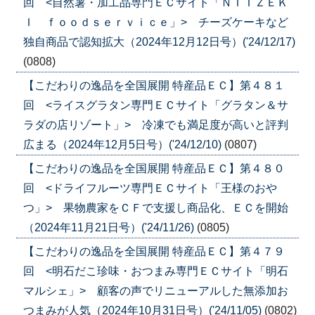
回 <自然薯・加工品専門ＥＣサイト「ＮＩＩＺＥＫ
Ｉ ｆｏｏｄｓｅｒｖｉｃｅ」> チーズケーキなど
独自商品で認知拡大（2024年12月12日号）('24/12/17)
(0808)
【こだわりの逸品を全国展開 特産品ＥＣ】第４８１
回 <ライスグラタン専門ＥＣサイト「グラタン＆サ
ラダの店リゾート」> 冷凍でも満足度が高いと評判
広まる（2024年12月5日号）('24/12/10)
(0807)
【こだわりの逸品を全国展開 特産品ＥＣ】第４８０
回 <ドライフルーツ専門ＥＣサイト「王様のおや
つ」> 果物農家をＣＦで支援し商品化、ＥＣを開始
（2024年11月21日号）('24/11/26)
(0805)
【こだわりの逸品を全国展開 特産品ＥＣ】第４７９
回 <明石だこ珍味・おつまみ専門ＥＣサイト「明石
マルシェ」> 顧客の声でリニューアルした無添加お
つまみが人気（2024年10月31日号）('24/11/05)
(0802)