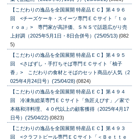
【こだわりの逸品を全国展開 特産品ＥＣ】第４９６
回 <チーズケーキ・スイーツ専門ＥＣサイト「ｔｏ
ｒｏａ」> 専門家が高評価、ＳＮＳで話題広がり売
上好調（2025年5月1日・8日合併号）('25/05/13)
(082
5)
【こだわりの逸品を全国展開 特産品ＥＣ】第４９５
回 <さばずし・手打ちそば専門ＥＣサイト「柚子
香」> こだわりの食材とそばのセット商品が人気（2
025年4月24日号）('25/04/28)
(0824)
【こだわりの逸品を全国展開 特産品ＥＣ】第４９４
回 冷凍魚総菜専門ＥＣサイト「魚匠えびす」／家で
本格和洋料理、４０代以上の顧客獲得（2025年4月17
日号）('25/04/22)
(0823)
【こだわりの逸品を全国展開 特産品ＥＣ】第４９３
回 <クラフトビール専門ＥＣサイト「＜Ｂｅｔｔｅ