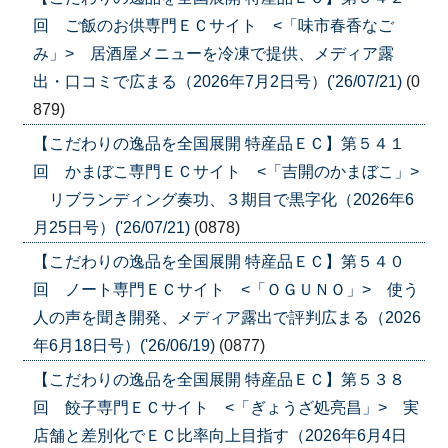
回 ご飯のお供専門ＥＣサイト <「味市春香なご
み」> 居酒屋メニューを冷凍で提供、メディア露
出・口コミで広まる（2026年7月2日号）('26/07/21)
(0
879)
【こだわりの逸品を全国展開 特産品ＥＣ】第５４１
回 かまぼこ専門ＥＣサイト <「吉開のかまぼこ」>
リブランディング奏功、３期目で黒字化（2026年6
月25日号）('26/07/21)
(0878)
【こだわりの逸品を全国展開 特産品ＥＣ】第５４０
回 ノート専門ＥＣサイト <「ＯＧＵＮＯ」> 使う
人の声を聞き開発、メディア露出で評判広まる（2026
年6月18日号）('26/06/19)
(0877)
【こだわりの逸品を全国展開 特産品ＥＣ】第５３８
回 餃子専門ＥＣサイト <「ぎょうざ処亮昌」> 実
店舗と差別化でＥＣ比率向上目指す（2026年6月4日