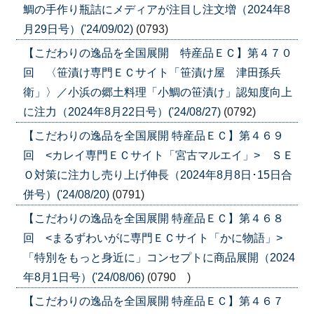
鯛の手作り瓶詰にメディアが注目し注文増（2024年8
月29日号）('24/09/02)
(0793)
【こだわりの逸品を全国展開 特産品ＥＣ】第４７０
回 〈笹漬け専門ＥＣサイト「笹漬け屋 津田孫兵
衛」〉／小浜の郷土料理「小鯛の笹漬け」認知度向上
に注力（2024年8月22日号）('24/08/27)
(0792)
【こだわりの逸品を全国展開 特産品ＥＣ】第４６９
回 <カレイ専門ＥＣサイト「宮古マルエイ」> ＳＥ
Ｏ対策に注力し売り上げ伸長（2024年8月8日･15日合
併号）('24/08/20)
(0791)
【こだわりの逸品を全国展開 特産品ＥＣ】第４６８
回 <まるずわいがに専門ＥＣサイト「かに物語」>
「特別をもっと身近に」コンセプトに商品展開（2024
年8月1日号）('24/08/06)
(0790 )
【こだわりの逸品を全国展開 特産品ＥＣ】第４６７