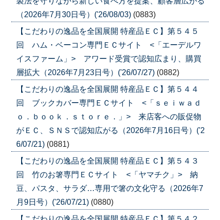
製法を守りながら新しい食べ方を提案、顧客層広がる
（2026年7月30日号）('26/08/03)
(0883)
【こだわりの逸品を全国展開 特産品ＥＣ】第５４５
回 ハム・ベーコン専門ＥＣサイト <「エーデルワ
イスファーム」> アワード受賞で認知広まり、購買
層拡大（2026年7月23日号）('26/07/27)
(0882)
【こだわりの逸品を全国展開 特産品ＥＣ】第５４４
回 ブックカバー専門ＥＣサイト <「ｓｅｉｗａｄ
ｏ．ｂｏｏｋ．ｓｔｏｒｅ．」> 来店客への販促物
がＥＣ、ＳＮＳで認知広がる（2026年7月16日号）('2
6/07/21)
(0881)
【こだわりの逸品を全国展開 特産品ＥＣ】第５４３
回 竹のお箸専門ＥＣサイト <「ヤマチク」> 納
豆、パスタ、サラダ…専用で箸の文化守る（2026年7
月9日号）('26/07/21)
(0880)
【こだわりの逸品を全国展開 特産品ＥＣ】第５４２