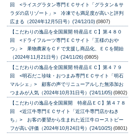
回 <ライスグラタン専門ＥＣサイト「グラタン＆サ
ラダの店リゾート」> 冷凍でも満足度が高いと評判
広まる（2024年12月5日号）('24/12/10)
(0807)
【こだわりの逸品を全国展開 特産品ＥＣ】第４８０
回 <ドライフルーツ専門ＥＣサイト「王様のおや
つ」> 果物農家をＣＦで支援し商品化、ＥＣを開始
（2024年11月21日号）('24/11/26)
(0805)
【こだわりの逸品を全国展開 特産品ＥＣ】第４７９
回 <明石だこ珍味・おつまみ専門ＥＣサイト「明石
マルシェ」> 顧客の声でリニューアルした無添加お
つまみが人気（2024年10月31日号）('24/11/05)
(0802)
【こだわりの逸品を全国展開 特産品ＥＣ】第４７８
回 <近江牛専門ＥＣサイト「近江牛専門店かねき
ち」> お客の要望から生まれた近江牛ローストビー
フが高い評価（2024年10月24日号）('24/10/25)
(0801)