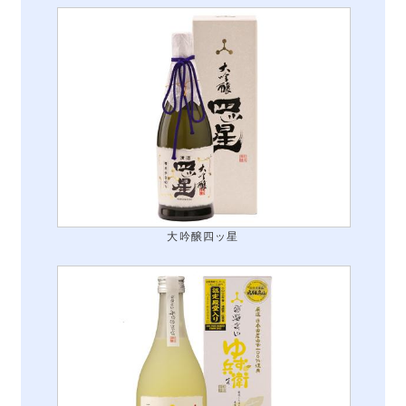
大吟醸四ッ星