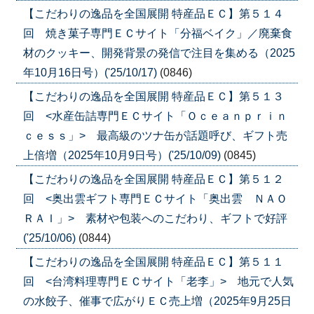
【こだわりの逸品を全国展開 特産品ＥＣ】第５１４
回 焼き菓子専門ＥＣサイト「分福ベイク」／廃棄食
材のクッキー、開発背景の発信で注目を集める（2025
年10月16日号）('25/10/17)
(0846)
【こだわりの逸品を全国展開 特産品ＥＣ】第５１３
回 <水産缶詰専門ＥＣサイト「Ｏｃｅａｎｐｒｉｎ
ｃｅｓｓ」> 最高級のツナ缶が話題呼び、ギフト売
上倍増（2025年10月9日号）('25/10/09)
(0845)
【こだわりの逸品を全国展開 特産品ＥＣ】第５１２
回 <奥出雲ギフト専門ＥＣサイト「奥出雲 ＮＡＯ
ＲＡＩ」> 素材や包装へのこだわり、ギフトで好評
('25/10/06)
(0844)
【こだわりの逸品を全国展開 特産品ＥＣ】第５１１
回 <台湾料理専門ＥＣサイト「老李」> 地元で人気
の水餃子、催事で広がりＥＣ売上増（2025年9月25日