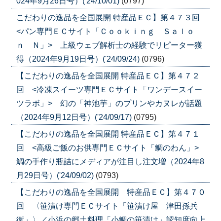
024年9月26日号）('24/10/01)
(0797)
こだわりの逸品を全国展開 特産品ＥＣ】第４７３回
<パン専門ＥＣサイト「Ｃｏｏｋｉｎｇ Ｓａｌｏ
ｎ Ｎ」> 上級ウェブ解析士の経験でリピーター獲
得（2024年9月19日号）('24/09/24)
(0796)
【こだわりの逸品を全国展開 特産品ＥＣ】第４７２
回 <冷凍スイーツ専門ＥＣサイト「ワンデースイー
ツラボ」> 幻の「神池芋」のプリンやカヌレが話題
（2024年9月12日号）('24/09/17)
(0795)
【こだわりの逸品を全国展開 特産品ＥＣ】第４７１
回 <高級ご飯のお供専門ＥＣサイト「鯛のわん」>
鯛の手作り瓶詰にメディアが注目し注文増（2024年8
月29日号）('24/09/02)
(0793)
【こだわりの逸品を全国展開 特産品ＥＣ】第４７０
回 〈笹漬け専門ＥＣサイト「笹漬け屋 津田孫兵
衛」〉／小浜の郷土料理「小鯛の笹漬け」認知度向上