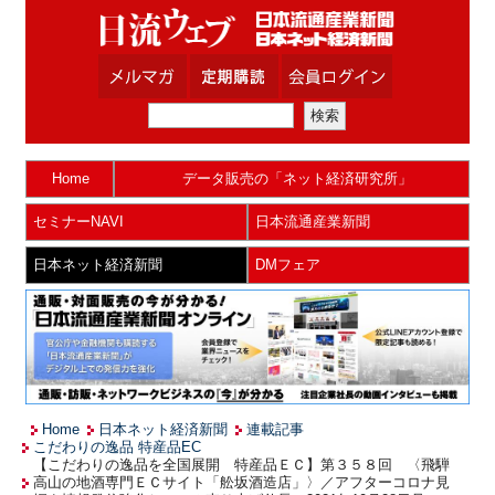
Home
データ販売の「ネット経済研究所」
セミナーNAVI
日本流通産業新聞
日本ネット経済新聞
DMフェア
Home
日本ネット経済新聞
連載記事
こだわりの逸品 特産品EC
【こだわりの逸品を全国展開 特産品ＥＣ】第３５８回 〈飛騨
高山の地酒専門ＥＣサイト「舩坂酒造店」〉／アフターコロナ見