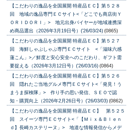
【こだわりの逸品を全国展開 特産品ＥＣ】第５２８
回 地域の逸品専門ＥＣサイト<「どこでも商店街Ｙ
ＯＲＩＤＯＲＩ」> 地元出身バイヤーが地域連携深
め商品選出（2026年3月19日号）('26/03/24)
(0865)
【こだわりの逸品を全国展開 特産品ＥＣ】第５２７
回 海鮮しゃぶしゃぶ専門ＥＣサイト <「滋味六感
蓮こん」>／鮮度と安心安全へのこだわり、ギフト需
要捉える（2026年3月12日号）('26/03/16)
(0864)
【こだわりの逸品を全国展開 特産品ＥＣ】第５２６
回 隠れたご当地グルメ専門ＥＣサイト<「発見！う
まうま探検隊」> 作り手の思い発信、ＳＥＯで認
知・購買向上（2026年2月26日号）('26/03/03)
(0862)
【こだわりの逸品を全国展開 特産品ＥＣ】 第５２５
回 スイーツ専門ＥＣサイト<「【Ｍｉｘ＆Ｂｌｅｎ
ｄ】長崎カステリーヌ」> 地道な情報発信からメデ