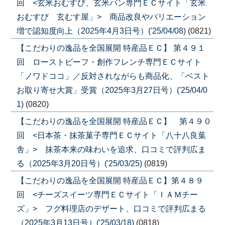
回 <玄米おむすび、玄米パン専門ＥＣサイト「玄米
おむすび 玄むす屋」> 商品改良やバリエーション
増で認知度向上（2025年4月3日号）('25/04/08)
(0821)
【こだわりの逸品を全国展開 特産品ＥＣ】 第４９１
回 ローストビーフ・創作フレンチ専門ＥＣサイト
「ノワドココ」／反対されながらも商品化、「ベスト
お取り寄せ大賞」受賞（2025年3月27日号）('25/04/0
1)
(0820)
【こだわりの逸品を全国展開 特産品ＥＣ】 第４９０
回 <日本茶・抹茶菓子専門ＥＣサイト「八十八良葉
舎」> 抹茶本来の味わいを追求、口コミで評判広ま
る（2025年3月20日号）('25/03/25)
(0819)
【こだわりの逸品を全国展開 特産品ＥＣ】第４８９
回 <チーズスイーツ専門ＥＣサイト「ＩＡＭチー
ズ」> フグ料理店のデザート、口コミで評判広まる
（2025年3月13日号）('25/03/18)
(0818)