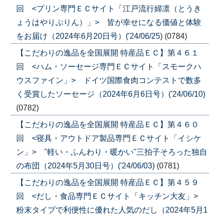
回 <プリン専門ＥＣサイト「江戸流行婦凛（とうき
ょうはやりぷりん）」> 皆が幸せになる価値と体験
をお届け（2024年6月20日号）('24/06/25)
(0784)
【こだわりの逸品を全国展開 特産品ＥＣ】第４６１
回 <ハム・ソーセージ専門ＥＣサイト「スモークハ
ウスファイン」> ドイツ国際食肉コンテストで数多
く受賞したソーセージ（2024年6月6日号）('24/06/10)
(0782)
【こだわりの逸品を全国展開 特産品ＥＣ】第４６０
回 <寝具・アウトドア製品専門ＥＣサイト「イシケ
ン」> "軽い・ふんわり・暖かい"三拍子そろった独自
の布団（2024年5月30日号）('24/06/03)
(0781)
【こだわりの逸品を全国展開 特産品ＥＣ】第４５９
回 <だし・食品専門ＥＣサイト「キッチン大友」>
粉末タイプで利便性に優れた人気のだし（2024年5月1