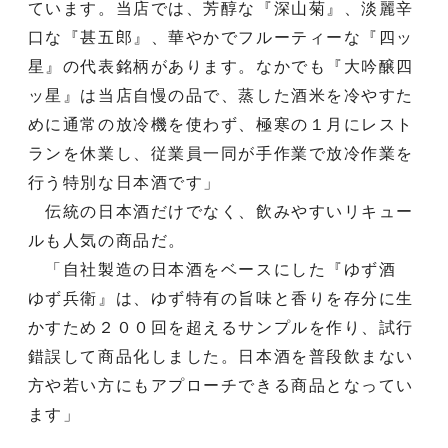
ています。当店では、芳醇な『深山菊』、淡麗辛
口な『甚五郎』、華やかでフルーティーな『四ッ
星』の代表銘柄があります。なかでも『大吟醸四
ッ星』は当店自慢の品で、蒸した酒米を冷やすた
めに通常の放冷機を使わず、極寒の１月にレスト
ランを休業し、従業員一同が手作業で放冷作業を
行う特別な日本酒です」
伝統の日本酒だけでなく、飲みやすいリキュー
ルも人気の商品だ。
「自社製造の日本酒をベースにした『ゆず酒
ゆず兵衛』は、ゆず特有の旨味と香りを存分に生
かすため２００回を超えるサンプルを作り、試行
錯誤して商品化しました。日本酒を普段飲まない
方や若い方にもアプローチできる商品となってい
ます」