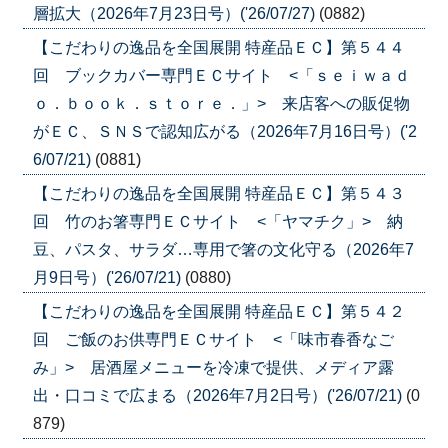
層拡大（2026年7月23日号）('26/07/27)
(0882)
【こだわりの逸品を全国展開 特産品ＥＣ】第５４４
回 ブックカバー専門ＥＣサイト <「ｓｅｉｗａｄ
ｏ．ｂｏｏｋ．ｓｔｏｒｅ．」> 来店客への販促物
がＥＣ、ＳＮＳで認知広がる（2026年7月16日号）('2
6/07/21)
(0881)
【こだわりの逸品を全国展開 特産品ＥＣ】第５４３
回 竹のお箸専門ＥＣサイト <「ヤマチク」> 納
豆、パスタ、サラダ…専用で箸の文化守る（2026年7
月9日号）('26/07/21)
(0880)
【こだわりの逸品を全国展開 特産品ＥＣ】第５４２
回 ご飯のお供専門ＥＣサイト <「味市春香なご
み」> 居酒屋メニューを冷凍で提供、メディア露
出・口コミで広まる（2026年7月2日号）('26/07/21)
(0
879)