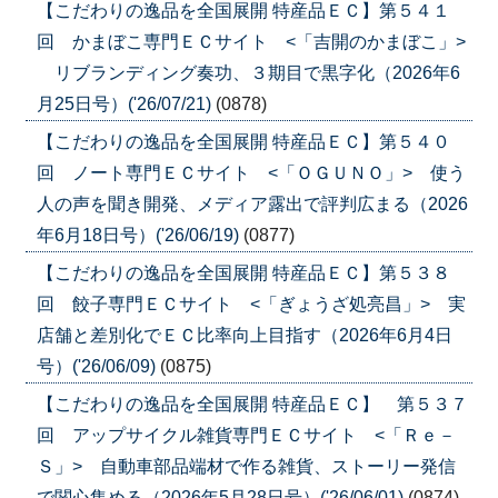
【こだわりの逸品を全国展開 特産品ＥＣ】第５４１
回 かまぼこ専門ＥＣサイト <「吉開のかまぼこ」>
リブランディング奏功、３期目で黒字化（2026年6
月25日号）('26/07/21)
(0878)
【こだわりの逸品を全国展開 特産品ＥＣ】第５４０
回 ノート専門ＥＣサイト <「ＯＧＵＮＯ」> 使う
人の声を聞き開発、メディア露出で評判広まる（2026
年6月18日号）('26/06/19)
(0877)
【こだわりの逸品を全国展開 特産品ＥＣ】第５３８
回 餃子専門ＥＣサイト <「ぎょうざ処亮昌」> 実
店舗と差別化でＥＣ比率向上目指す（2026年6月4日
号）('26/06/09)
(0875)
【こだわりの逸品を全国展開 特産品ＥＣ】 第５３７
回 アップサイクル雑貨専門ＥＣサイト <「Ｒｅ－
Ｓ」> 自動車部品端材で作る雑貨、ストーリー発信
で関心集める（2026年5月28日号）('26/06/01)
(0874)