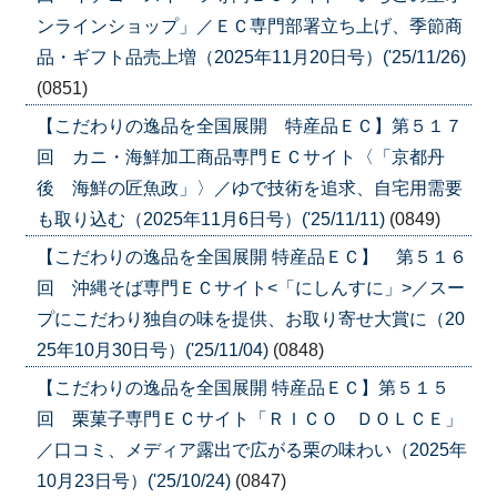
ンラインショップ」／ＥＣ専門部署立ち上げ、季節商
品・ギフト品売上増（2025年11月20日号）('25/11/26)
(0851)
【こだわりの逸品を全国展開 特産品ＥＣ】第５１７
回 カニ・海鮮加工商品専門ＥＣサイト〈「京都丹
後 海鮮の匠魚政」〉／ゆで技術を追求、自宅用需要
も取り込む（2025年11月6日号）('25/11/11)
(0849)
【こだわりの逸品を全国展開 特産品ＥＣ】 第５１６
回 沖縄そば専門ＥＣサイト<「にしんすに」>／スー
プにこだわり独自の味を提供、お取り寄せ大賞に（20
25年10月30日号）('25/11/04)
(0848)
【こだわりの逸品を全国展開 特産品ＥＣ】第５１５
回 栗菓子専門ＥＣサイト「ＲＩＣＯ ＤＯＬＣＥ」
／口コミ、メディア露出で広がる栗の味わい（2025年
10月23日号）('25/10/24)
(0847)