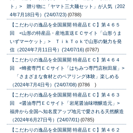
ト」> 贈り物に「ヤマト三大麺セット」が人気（202
4年7月18日号）('24/07/23)
(0788)
【こだわりの逸品を全国展開 特産品ＥＣ】第４６５
回 <山形の特産品・産地直送ＥＣサイト「山形うま
いずマーケット」> ＴｉｋＴｏｋで山形の魅力を発
信（2024年7月11日号）('24/07/16)
(0787)
【こだわりの逸品を全国展開 特産品ＥＣ】第４６４
回 <蜂蜜専門ＥＣサイト「はちみつ専門店秋田屋」>
「さまざまな食材とのペアリング体験」楽しめる
（2024年7月4日号）('24/07/08)
(0786 )
【こだわりの逸品を全国展開 特産品ＥＣ】第４６３
回 <醤油専門ＥＣサイト「岩尾醤油味噌醸造元」>
福井から全国へ知名度アップ地元で愛される天然醸造
（2024年6月27日号）('24/07/01)
(0785)
【こだわりの逸品を全国展開 特産品ＥＣ】第４６２