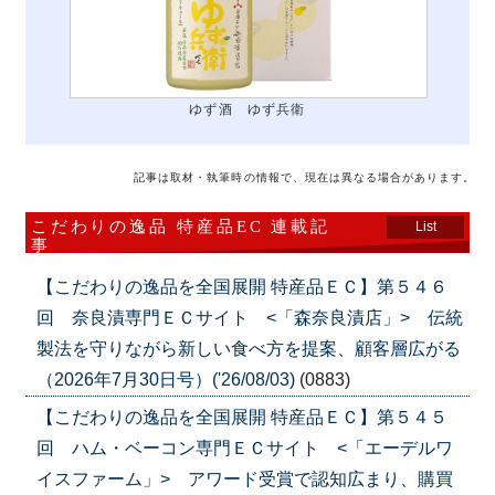
ゆず酒 ゆず兵衛
記事は取材・執筆時の情報で、現在は異なる場合があります。
こだわりの逸品 特産品EC 連載記
List
事
【こだわりの逸品を全国展開 特産品ＥＣ】第５４６
回 奈良漬専門ＥＣサイト <「森奈良漬店」> 伝統
製法を守りながら新しい食べ方を提案、顧客層広がる
（2026年7月30日号）('26/08/03)
(0883)
【こだわりの逸品を全国展開 特産品ＥＣ】第５４５
回 ハム・ベーコン専門ＥＣサイト <「エーデルワ
イスファーム」> アワード受賞で認知広まり、購買