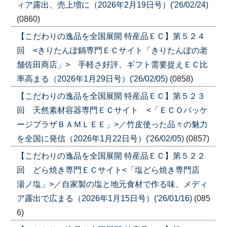
ィア露出、売上増に（2026年2月19日号）('26/02/24)
(0860)
【こだわりの逸品を全国展開 特産品ＥＣ】第５２４
回 <きりたんぽ鍋専門ＥＣサイト「きりたんぽの老
舗佐田商店」> 手軽さ好評、ギフト需要捉えＥＣ比
率高まる（2026年1月29日号）('26/02/05)
(0858)
【こだわりの逸品を全国展開 特産品ＥＣ】第５２３
回 天然素材容器専門ＥＣサイト <「ＥＣＯパッケ
ージプラザＢＡＭＬＥＥ」>／竹皮使った品々の魅力
を全国に発信（2026年1月22日号）('26/02/05)
(0857)
【こだわりの逸品を全国展開 特産品ＥＣ】第５２２
回 どら焼き専門ＥＣサイト<「塩どら焼き専門店
湯ノ塩」>／自家製の塩と地元食材で作る味、メディ
ア露出で広まる（2026年1月15日号）('26/01/16)
(085
6)