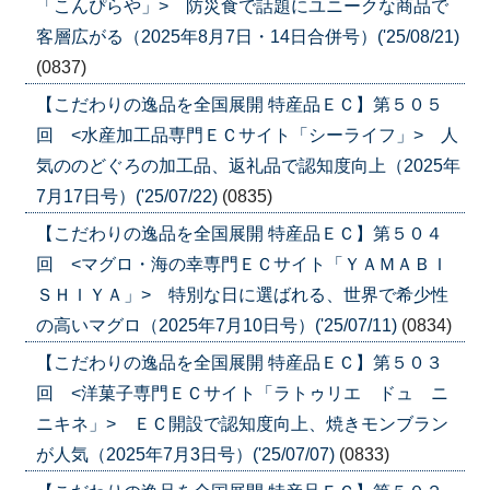
「こんぴらや」> 防災食で話題にユニークな商品で
客層広がる（2025年8月7日・14日合併号）('25/08/21)
(0837)
【こだわりの逸品を全国展開 特産品ＥＣ】第５０５
回 <水産加工品専門ＥＣサイト「シーライフ」> 人
気ののどぐろの加工品、返礼品で認知度向上（2025年
7月17日号）('25/07/22)
(0835)
【こだわりの逸品を全国展開 特産品ＥＣ】第５０４
回 <マグロ・海の幸専門ＥＣサイト「ＹＡＭＡＢＩ
ＳＨＩＹＡ」> 特別な日に選ばれる、世界で希少性
の高いマグロ（2025年7月10日号）('25/07/11)
(0834)
【こだわりの逸品を全国展開 特産品ＥＣ】第５０３
回 <洋菓子専門ＥＣサイト「ラトゥリエ ドュ ニ
ニキネ」> ＥＣ開設で認知度向上、焼きモンブラン
が人気（2025年7月3日号）('25/07/07)
(0833)