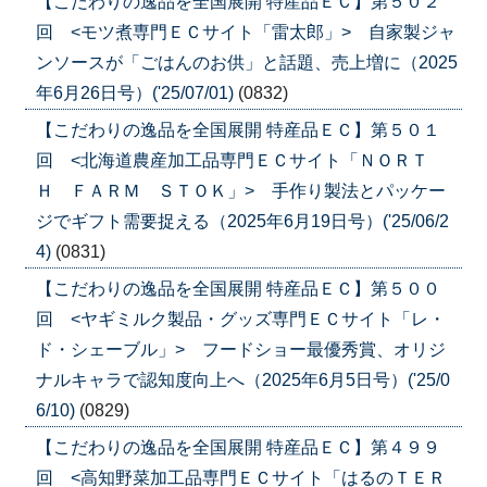
【こだわりの逸品を全国展開 特産品ＥＣ】第５０２
回 <モツ煮専門ＥＣサイト「雷太郎」> 自家製ジャ
ンソースが「ごはんのお供」と話題、売上増に（2025
年6月26日号）('25/07/01)
(0832)
【こだわりの逸品を全国展開 特産品ＥＣ】第５０１
回 <北海道農産加工品専門ＥＣサイト「ＮＯＲＴ
Ｈ ＦＡＲＭ ＳＴＯＫ」> 手作り製法とパッケー
ジでギフト需要捉える（2025年6月19日号）('25/06/2
4)
(0831)
【こだわりの逸品を全国展開 特産品ＥＣ】第５００
回 <ヤギミルク製品・グッズ専門ＥＣサイト「レ・
ド・シェーブル」> フードショー最優秀賞、オリジ
ナルキャラで認知度向上へ（2025年6月5日号）('25/0
6/10)
(0829)
【こだわりの逸品を全国展開 特産品ＥＣ】第４９９
回 <高知野菜加工品専門ＥＣサイト「はるのＴＥＲ