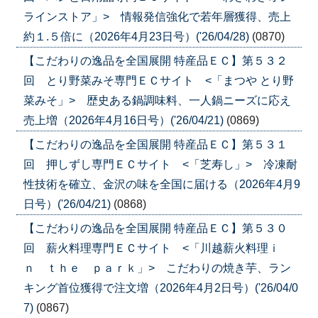
ラインストア」> 情報発信強化で若年層獲得、売上
約１.５倍に（2026年4月23日号）('26/04/28)
(0870)
【こだわりの逸品を全国展開 特産品ＥＣ】第５３２
回 とり野菜みそ専門ＥＣサイト <「まつや とり野
菜みそ」> 歴史ある鍋調味料、一人鍋ニーズに応え
売上増（2026年4月16日号）('26/04/21)
(0869)
【こだわりの逸品を全国展開 特産品ＥＣ】第５３１
回 押しずし専門ＥＣサイト <「芝寿し」> 冷凍耐
性技術を確立、金沢の味を全国に届ける（2026年4月9
日号）('26/04/21)
(0868)
【こだわりの逸品を全国展開 特産品ＥＣ】第５３０
回 薪火料理専門ＥＣサイト <「川越薪火料理ｉ
ｎ ｔｈｅ ｐａｒｋ」> こだわりの焼き芋、ラン
キング首位獲得で注文増（2026年4月2日号）('26/04/0
7)
(0867)