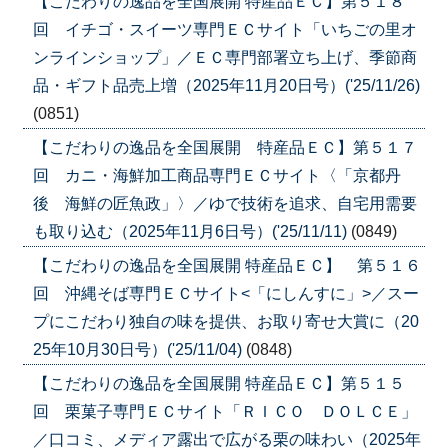
【こだわりの逸品を全国展開 特産品ＥＣ】第５１８
回 イチゴ・スイーツ専門ＥＣサイト「いちごの里オ
ンラインショップ」／ＥＣ専門部署立ち上げ、季節商
品・ギフト品売上増（2025年11月20日号）('25/11/26)
(0851)
【こだわりの逸品を全国展開 特産品ＥＣ】第５１７
回 カニ・海鮮加工商品専門ＥＣサイト〈「京都丹
後 海鮮の匠魚政」〉／ゆで技術を追求、自宅用需要
も取り込む（2025年11月6日号）('25/11/11)
(0849)
【こだわりの逸品を全国展開 特産品ＥＣ】 第５１６
回 沖縄そば専門ＥＣサイト<「にしんすに」>／スー
プにこだわり独自の味を提供、お取り寄せ大賞に（20
25年10月30日号）('25/11/04)
(0848)
【こだわりの逸品を全国展開 特産品ＥＣ】第５１５
回 栗菓子専門ＥＣサイト「ＲＩＣＯ ＤＯＬＣＥ」
／口コミ、メディア露出で広がる栗の味わい（2025年