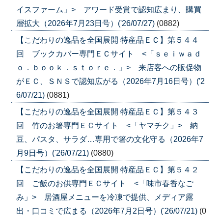
イスファーム」> アワード受賞で認知広まり、購買
層拡大（2026年7月23日号）('26/07/27)
(0882)
【こだわりの逸品を全国展開 特産品ＥＣ】第５４４
回 ブックカバー専門ＥＣサイト <「ｓｅｉｗａｄ
ｏ．ｂｏｏｋ．ｓｔｏｒｅ．」> 来店客への販促物
がＥＣ、ＳＮＳで認知広がる（2026年7月16日号）('2
6/07/21)
(0881)
【こだわりの逸品を全国展開 特産品ＥＣ】第５４３
回 竹のお箸専門ＥＣサイト <「ヤマチク」> 納
豆、パスタ、サラダ…専用で箸の文化守る（2026年7
月9日号）('26/07/21)
(0880)
【こだわりの逸品を全国展開 特産品ＥＣ】第５４２
回 ご飯のお供専門ＥＣサイト <「味市春香なご
み」> 居酒屋メニューを冷凍で提供、メディア露
出・口コミで広まる（2026年7月2日号）('26/07/21)
(0