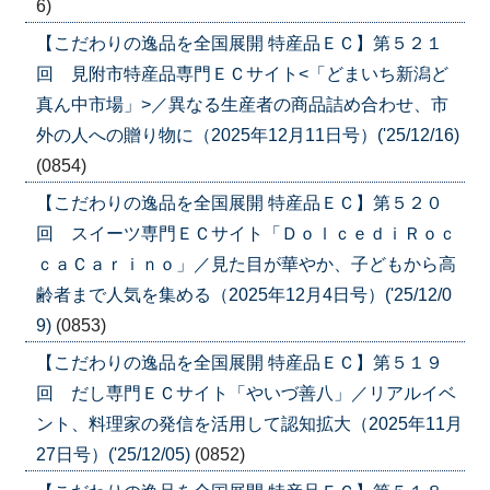
6)
【こだわりの逸品を全国展開 特産品ＥＣ】第５２１
回 見附市特産品専門ＥＣサイト<「どまいち新潟ど
真ん中市場」>／異なる生産者の商品詰め合わせ、市
外の人への贈り物に（2025年12月11日号）('25/12/16)
(0854)
【こだわりの逸品を全国展開 特産品ＥＣ】第５２０
回 スイーツ専門ＥＣサイト「ＤｏｌｃｅｄｉＲｏｃ
ｃａＣａｒｉｎｏ」／見た目が華やか、子どもから高
齢者まで人気を集める（2025年12月4日号）('25/12/0
9)
(0853)
【こだわりの逸品を全国展開 特産品ＥＣ】第５１９
回 だし専門ＥＣサイト「やいづ善八」／リアルイベ
ント、料理家の発信を活用して認知拡大（2025年11月
27日号）('25/12/05)
(0852)