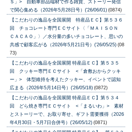
Ｓ」> 自動車部品端材で作る雑貨、ストーリー発信
で関心集める（2026年5月28日号）('26/06/01)
(0874)
【こだわりの逸品を全国展開 特産品ＥＣ】第５３６
回 チョコレート専門ＥＣサイト〈「ＭＡＩＳＯＮ
ＣＡＣＡＯ」〉／水分量の多いチョコレート、思いの
共感で顧客広がる（2026年5月21日号）('26/05/25)
(08
73)
【こだわりの逸品を全国展開 特産品ＥＣ】第５３５
回 クッキー専門ＥＣサイト <「倉敷おからクッキ
ー」> 体型維持を考えたクッキー、イベントで認知
広まる（2026年5月14日号）('26/05/18)
(0872)
【こだわりの逸品を全国展開 特産品ＥＣ】第５３４
回 どら焼き専門ＥＣサイト <「まるいわ」> 素材
とストーリーで、お取り寄せ、ギフト需要獲得（2026
年4月30日・5月7日合併号）('26/05/12)
(0871)