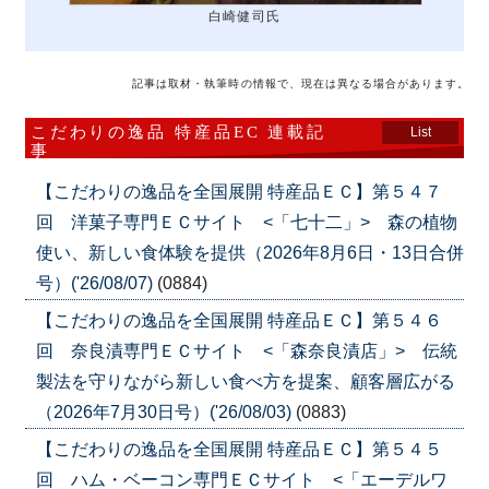
白崎健司氏
記事は取材・執筆時の情報で、現在は異なる場合があります。
こだわりの逸品 特産品EC 連載記
List
事
【こだわりの逸品を全国展開 特産品ＥＣ】第５４７
回 洋菓子専門ＥＣサイト <「七十二」> 森の植物
使い、新しい食体験を提供（2026年8月6日・13日合併
号）('26/08/07)
(0884)
【こだわりの逸品を全国展開 特産品ＥＣ】第５４６
回 奈良漬専門ＥＣサイト <「森奈良漬店」> 伝統
製法を守りながら新しい食べ方を提案、顧客層広がる
（2026年7月30日号）('26/08/03)
(0883)
【こだわりの逸品を全国展開 特産品ＥＣ】第５４５
回 ハム・ベーコン専門ＥＣサイト <「エーデルワ