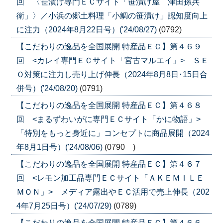
回 〈笹漬け専門ＥＣサイト「笹漬け屋 津田孫兵
衛」〉／小浜の郷土料理「小鯛の笹漬け」認知度向上
に注力（2024年8月22日号）('24/08/27)
(0792)
【こだわりの逸品を全国展開 特産品ＥＣ】第４６９
回 <カレイ専門ＥＣサイト「宮古マルエイ」> ＳＥ
Ｏ対策に注力し売り上げ伸長（2024年8月8日･15日合
併号）('24/08/20)
(0791)
【こだわりの逸品を全国展開 特産品ＥＣ】第４６８
回 <まるずわいがに専門ＥＣサイト「かに物語」>
「特別をもっと身近に」コンセプトに商品展開（2024
年8月1日号）('24/08/06)
(0790 )
【こだわりの逸品を全国展開 特産品ＥＣ】第４６７
回 <レモン加工品専門ＥＣサイト「ＡＫＥＭＩＬＥ
ＭＯＮ」> メディア露出やＥＣ活用で売上伸長（202
4年7月25日号）('24/07/29)
(0789)
【こだわりの逸品を全国展開 特産品ＥＣ】第４６６