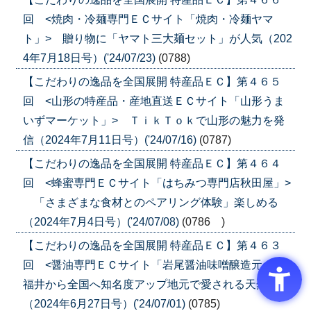
回 <焼肉・冷麺専門ＥＣサイト「焼肉・冷麺ヤマ
ト」> 贈り物に「ヤマト三大麺セット」が人気（202
4年7月18日号）('24/07/23)
(0788)
【こだわりの逸品を全国展開 特産品ＥＣ】第４６５
回 <山形の特産品・産地直送ＥＣサイト「山形うま
いずマーケット」> ＴｉｋＴｏｋで山形の魅力を発
信（2024年7月11日号）('24/07/16)
(0787)
【こだわりの逸品を全国展開 特産品ＥＣ】第４６４
回 <蜂蜜専門ＥＣサイト「はちみつ専門店秋田屋」>
「さまざまな食材とのペアリング体験」楽しめる
（2024年7月4日号）('24/07/08)
(0786 )
【こだわりの逸品を全国展開 特産品ＥＣ】第４６３
回 <醤油専門ＥＣサイト「岩尾醤油味噌醸造元」>
福井から全国へ知名度アップ地元で愛される天然醸造
（2024年6月27日号）('24/07/01)
(0785)