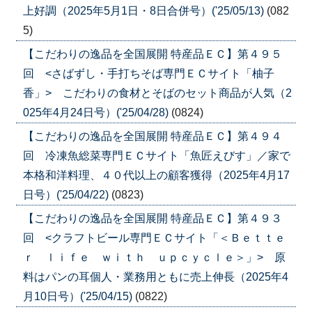
上好調（2025年5月1日・8日合併号）('25/05/13)
(082
5)
【こだわりの逸品を全国展開 特産品ＥＣ】第４９５
回 <さばずし・手打ちそば専門ＥＣサイト「柚子
香」> こだわりの食材とそばのセット商品が人気（2
025年4月24日号）('25/04/28)
(0824)
【こだわりの逸品を全国展開 特産品ＥＣ】第４９４
回 冷凍魚総菜専門ＥＣサイト「魚匠えびす」／家で
本格和洋料理、４０代以上の顧客獲得（2025年4月17
日号）('25/04/22)
(0823)
【こだわりの逸品を全国展開 特産品ＥＣ】第４９３
回 <クラフトビール専門ＥＣサイト「＜Ｂｅｔｔｅ
ｒ ｌｉｆｅ ｗｉｔｈ ｕｐｃｙｃｌｅ＞」> 原
料はパンの耳個人・業務用ともに売上伸長（2025年4
月10日号）('25/04/15)
(0822)