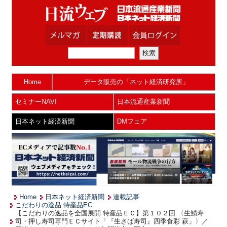
Home
データ販売の「ネット経済研究所」
セミナーNAVI
日本流通産業新聞
日本ネット経済新聞
DMフェア
Home
日本ネット経済新聞
連載記事
こだわりの逸品 特産品EC
【こだわりの逸品を全国展開 特産品ＥＣ】第１０２回 〈生鯖寿
司・押し寿司専門ＥＣサイト「『生さば寿司』四季食彩 萩」〉／