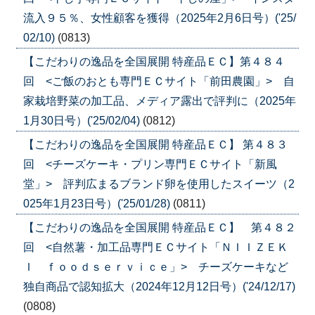
流入９５％、女性顧客を獲得（2025年2月6日号）('25/
02/10)
(0813)
【こだわりの逸品を全国展開 特産品ＥＣ】第４８４
回 <ご飯のおとも専門ＥＣサイト「前田農園」> 自
家栽培野菜の加工品、メディア露出で評判に（2025年
1月30日号）('25/02/04)
(0812)
【こだわりの逸品を全国展開 特産品ＥＣ】 第４８３
回 <チーズケーキ・プリン専門ＥＣサイト「新風
堂」> 評判広まるブランド卵を使用したスイーツ（2
025年1月23日号）('25/01/28)
(0811)
【こだわりの逸品を全国展開 特産品ＥＣ】 第４８２
回 <自然薯・加工品専門ＥＣサイト「ＮＩＩＺＥＫ
Ｉ ｆｏｏｄｓｅｒｖｉｃｅ」> チーズケーキなど
独自商品で認知拡大（2024年12月12日号）('24/12/17)
(0808)