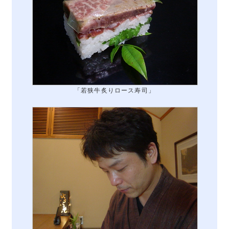
「若狭牛炙りロース寿司」