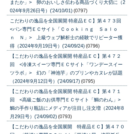
またか」> 卵のおいしさ伝わる商品づくり大切に（2
024年9月26日号）('24/10/01)
(0797)
こだわりの逸品を全国展開 特産品ＥＣ】第４７３回
<パン専門ＥＣサイト「Ｃｏｏｋｉｎｇ Ｓａｌｏ
ｎ Ｎ」> 上級ウェブ解析士の経験でリピーター獲
得（2024年9月19日号）('24/09/24)
(0796)
【こだわりの逸品を全国展開 特産品ＥＣ】第４７２
回 <冷凍スイーツ専門ＥＣサイト「ワンデースイー
ツラボ」> 幻の「神池芋」のプリンやカヌレが話題
（2024年9月12日号）('24/09/17)
(0795)
【こだわりの逸品を全国展開 特産品ＥＣ】第４７１
回 <高級ご飯のお供専門ＥＣサイト「鯛のわん」>
鯛の手作り瓶詰にメディアが注目し注文増（2024年8
月29日号）('24/09/02)
(0793)
【こだわりの逸品を全国展開 特産品ＥＣ】第４７０