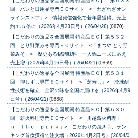
【こだわりの逸品を全国展開 特産品ＥＣ】 第５３３
回 パンと日用品専門ＥＣサイト <「わざわざオン
ラインストア」> 情報発信強化で若年層獲得、売上
約１.５倍に（2026年4月23日号）('26/04/28)
(0870)
【こだわりの逸品を全国展開 特産品ＥＣ】第５３２
回 とり野菜みそ専門ＥＣサイト <「まつや とり野
菜みそ」> 歴史ある鍋調味料、一人鍋ニーズに応え
売上増（2026年4月16日号）('26/04/21)
(0869)
【こだわりの逸品を全国展開 特産品ＥＣ】第５３１
回 押しずし専門ＥＣサイト <「芝寿し」> 冷凍耐
性技術を確立、金沢の味を全国に届ける（2026年4月9
日号）('26/04/21)
(0868)
【こだわりの逸品を全国展開 特産品ＥＣ】第５３０
回 薪火料理専門ＥＣサイト <「川越薪火料理ｉ
ｎ ｔｈｅ ｐａｒｋ」> こだわりの焼き芋、ラン
キング首位獲得で注文増（2026年4月2日号）('26/04/0