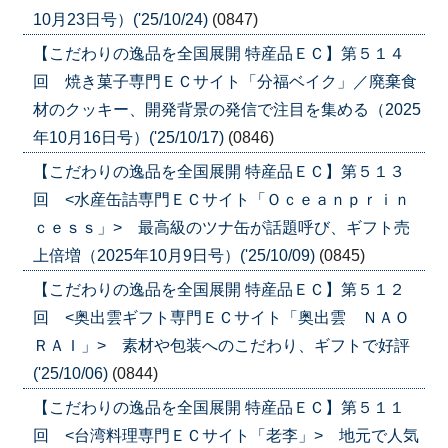
10月23日号）('25/10/24)
(0847)
【こだわりの逸品を全国展開 特産品ＥＣ】第５１４
回 焼き菓子専門ＥＣサイト「分福ベイク」／廃棄食
材のクッキー、開発背景の発信で注目を集める（2025
年10月16日号）('25/10/17)
(0846)
【こだわりの逸品を全国展開 特産品ＥＣ】第５１３
回 <水産缶詰専門ＥＣサイト「Ｏｃｅａｎｐｒｉｎ
ｃｅｓｓ」> 最高級のツナ缶が話題呼び、ギフト売
上倍増（2025年10月9日号）('25/10/09)
(0845)
【こだわりの逸品を全国展開 特産品ＥＣ】第５１２
回 <奥出雲ギフト専門ＥＣサイト「奥出雲 ＮＡＯ
ＲＡＩ」> 素材や包装へのこだわり、ギフトで好評
('25/10/06)
(0844)
【こだわりの逸品を全国展開 特産品ＥＣ】第５１１
回 <台湾料理専門ＥＣサイト「老李」> 地元で人気