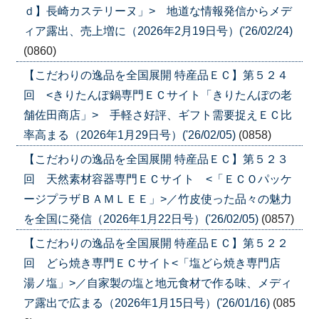
ｄ】長崎カステリーヌ」> 地道な情報発信からメデ
ィア露出、売上増に（2026年2月19日号）('26/02/24)
(0860)
【こだわりの逸品を全国展開 特産品ＥＣ】第５２４
回 <きりたんぽ鍋専門ＥＣサイト「きりたんぽの老
舗佐田商店」> 手軽さ好評、ギフト需要捉えＥＣ比
率高まる（2026年1月29日号）('26/02/05)
(0858)
【こだわりの逸品を全国展開 特産品ＥＣ】第５２３
回 天然素材容器専門ＥＣサイト <「ＥＣＯパッケ
ージプラザＢＡＭＬＥＥ」>／竹皮使った品々の魅力
を全国に発信（2026年1月22日号）('26/02/05)
(0857)
【こだわりの逸品を全国展開 特産品ＥＣ】第５２２
回 どら焼き専門ＥＣサイト<「塩どら焼き専門店
湯ノ塩」>／自家製の塩と地元食材で作る味、メディ
ア露出で広まる（2026年1月15日号）('26/01/16)
(085