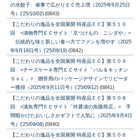
の水餃子、催事で広がりＥＣ売上増（2025年9月25日
号）('25/10/02)
(0843)
【こだわりの逸品を全国展開 特産品ＥＣ】第５１０
回 <漬物専門ＥＣサイト「京つけもの ニシダや」>
伝統的な味と新しい食べ方でファンを増やす（2025
年9月18日号）('25/09/19)
(0842)
【こだわりの逸品を全国展開 特産品ＥＣ】第５０９
回 <チーズケーキ専門ＥＣサイト「バル＆キッチン
ＳｏＬ」> 贈答用のパッケージデザインでリピータ
ー獲得（2025年9月11日号）('25/09/12)
(0841)
【こだわりの逸品を全国展開 特産品ＥＣ】第５０８
回 <漬魚専門ＥＣサイト「吟醤漬の魚隆商店」> 手
間暇かけたおいしさがギフトで人気に（2025年9月4日
号）('25/09/08)
(0840)
【こだわりの逸品を全国展開 特産品ＥＣ】第５０６