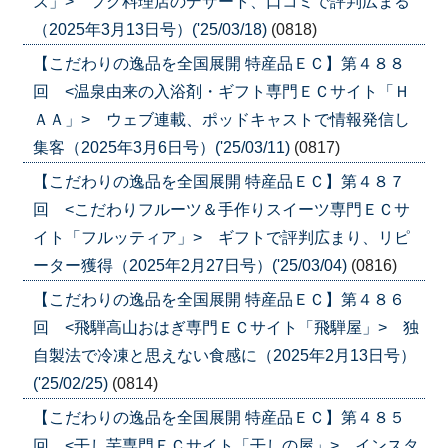
ズ」> フグ料理店のデザート、口コミで評判広まる
（2025年3月13日号）('25/03/18)
(0818)
【こだわりの逸品を全国展開 特産品ＥＣ】第４８８
回 <温泉由来の入浴剤・ギフト専門ＥＣサイト「Ｈ
ＡＡ」> ウェブ連載、ポッドキャストで情報発信し
集客（2025年3月6日号）('25/03/11)
(0817)
【こだわりの逸品を全国展開 特産品ＥＣ】第４８７
回 <こだわりフルーツ＆手作りスイーツ専門ＥＣサ
イト「フルッティア」> ギフトで評判広まり、リピ
ーター獲得（2025年2月27日号）('25/03/04)
(0816)
【こだわりの逸品を全国展開 特産品ＥＣ】第４８６
回 <飛騨高山おはぎ専門ＥＣサイト「飛騨屋」> 独
自製法で冷凍と思えない食感に（2025年2月13日号）
('25/02/25)
(0814)
【こだわりの逸品を全国展開 特産品ＥＣ】第４８５
回 <干し芋専門ＥＣサイト「干しの屋」> インスタ