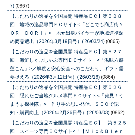
7)
(0867)
【こだわりの逸品を全国展開 特産品ＥＣ】第５２８
回 地域の逸品専門ＥＣサイト<「どこでも商店街Ｙ
ＯＲＩＤＯＲＩ」> 地元出身バイヤーが地域連携深
め商品選出（2026年3月19日号）('26/03/24)
(0865)
【こだわりの逸品を全国展開 特産品ＥＣ】第５２７
回 海鮮しゃぶしゃぶ専門ＥＣサイト <「滋味六感
蓮こん」>／鮮度と安心安全へのこだわり、ギフト需
要捉える（2026年3月12日号）('26/03/16)
(0864)
【こだわりの逸品を全国展開 特産品ＥＣ】第５２６
回 隠れたご当地グルメ専門ＥＣサイト<「発見！う
まうま探検隊」> 作り手の思い発信、ＳＥＯで認
知・購買向上（2026年2月26日号）('26/03/03)
(0862)
【こだわりの逸品を全国展開 特産品ＥＣ】 第５２５
回 スイーツ専門ＥＣサイト<「【Ｍｉｘ＆Ｂｌｅｎ