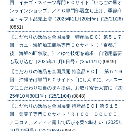
回 イチゴ・スイーツ専門ＥＣサイト「いちごの里オ
ンラインショップ」／ＥＣ専門部署立ち上げ、季節商
品・ギフト品売上増（2025年11月20日号）('25/11/26)
(0851)
【こだわりの逸品を全国展開 特産品ＥＣ】第５１７
回 カニ・海鮮加工商品専門ＥＣサイト〈「京都丹
後 海鮮の匠魚政」〉／ゆで技術を追求、自宅用需要
も取り込む（2025年11月6日号）('25/11/11)
(0849)
【こだわりの逸品を全国展開 特産品ＥＣ】 第５１６
回 沖縄そば専門ＥＣサイト<「にしんすに」>／スー
プにこだわり独自の味を提供、お取り寄せ大賞に（20
25年10月30日号）('25/11/04)
(0848)
【こだわりの逸品を全国展開 特産品ＥＣ】第５１５
回 栗菓子専門ＥＣサイト「ＲＩＣＯ ＤＯＬＣＥ」
／口コミ、メディア露出で広がる栗の味わい（2025年
10月23日号）('25/10/24)
(0847)