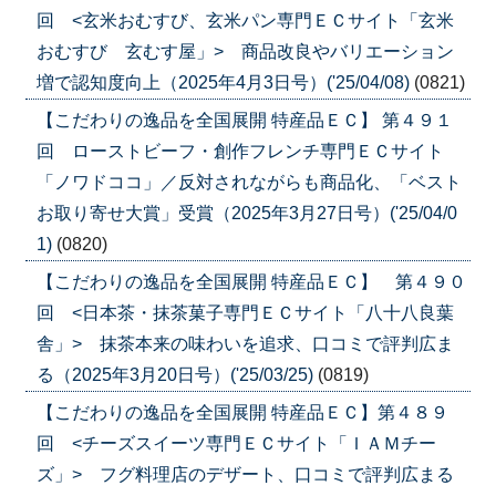
回 <玄米おむすび、玄米パン専門ＥＣサイト「玄米
おむすび 玄むす屋」> 商品改良やバリエーション
増で認知度向上（2025年4月3日号）('25/04/08)
(0821)
【こだわりの逸品を全国展開 特産品ＥＣ】 第４９１
回 ローストビーフ・創作フレンチ専門ＥＣサイト
「ノワドココ」／反対されながらも商品化、「ベスト
お取り寄せ大賞」受賞（2025年3月27日号）('25/04/0
1)
(0820)
【こだわりの逸品を全国展開 特産品ＥＣ】 第４９０
回 <日本茶・抹茶菓子専門ＥＣサイト「八十八良葉
舎」> 抹茶本来の味わいを追求、口コミで評判広ま
る（2025年3月20日号）('25/03/25)
(0819)
【こだわりの逸品を全国展開 特産品ＥＣ】第４８９
回 <チーズスイーツ専門ＥＣサイト「ＩＡＭチー
ズ」> フグ料理店のデザート、口コミで評判広まる