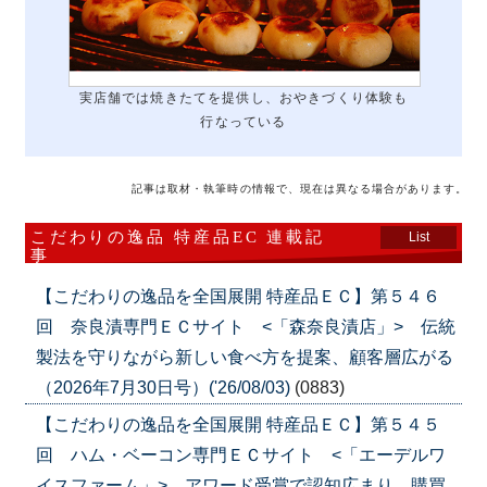
実店舗では焼きたてを提供し、おやきづくり体験も
行なっている
記事は取材・執筆時の情報で、現在は異なる場合があります。
こだわりの逸品 特産品EC 連載記
List
事
【こだわりの逸品を全国展開 特産品ＥＣ】第５４６
回 奈良漬専門ＥＣサイト <「森奈良漬店」> 伝統
製法を守りながら新しい食べ方を提案、顧客層広がる
（2026年7月30日号）('26/08/03)
(0883)
【こだわりの逸品を全国展開 特産品ＥＣ】第５４５
回 ハム・ベーコン専門ＥＣサイト <「エーデルワ
イスファーム」> アワード受賞で認知広まり、購買