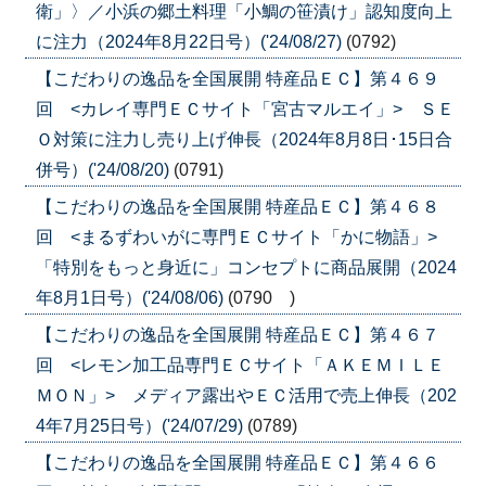
衛」〉／小浜の郷土料理「小鯛の笹漬け」認知度向上
に注力（2024年8月22日号）('24/08/27)
(0792)
【こだわりの逸品を全国展開 特産品ＥＣ】第４６９
回 <カレイ専門ＥＣサイト「宮古マルエイ」> ＳＥ
Ｏ対策に注力し売り上げ伸長（2024年8月8日･15日合
併号）('24/08/20)
(0791)
【こだわりの逸品を全国展開 特産品ＥＣ】第４６８
回 <まるずわいがに専門ＥＣサイト「かに物語」>
「特別をもっと身近に」コンセプトに商品展開（2024
年8月1日号）('24/08/06)
(0790 )
【こだわりの逸品を全国展開 特産品ＥＣ】第４６７
回 <レモン加工品専門ＥＣサイト「ＡＫＥＭＩＬＥ
ＭＯＮ」> メディア露出やＥＣ活用で売上伸長（202
4年7月25日号）('24/07/29)
(0789)
【こだわりの逸品を全国展開 特産品ＥＣ】第４６６