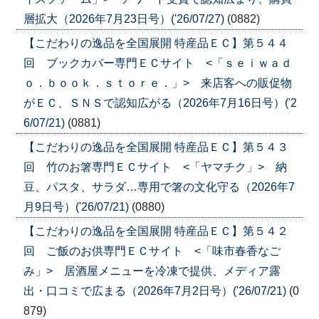
層拡大（2026年7月23日号）('26/07/27)
(0882)
【こだわりの逸品を全国展開 特産品ＥＣ】第５４４
回 ブックカバー専門ＥＣサイト <「ｓｅｉｗａｄ
ｏ．ｂｏｏｋ．ｓｔｏｒｅ．」> 来店客への販促物
がＥＣ、ＳＮＳで認知広がる（2026年7月16日号）('2
6/07/21)
(0881)
【こだわりの逸品を全国展開 特産品ＥＣ】第５４３
回 竹のお箸専門ＥＣサイト <「ヤマチク」> 納
豆、パスタ、サラダ…専用で箸の文化守る（2026年7
月9日号）('26/07/21)
(0880)
【こだわりの逸品を全国展開 特産品ＥＣ】第５４２
回 ご飯のお供専門ＥＣサイト <「味市春香なご
み」> 居酒屋メニューを冷凍で提供、メディア露
出・口コミで広まる（2026年7月2日号）('26/07/21)
(0
879)