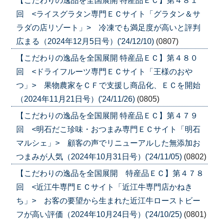
【こだわりの逸品を全国展開 特産品ＥＣ】第４８１
回 <ライスグラタン専門ＥＣサイト「グラタン＆サ
ラダの店リゾート」> 冷凍でも満足度が高いと評判
広まる（2024年12月5日号）('24/12/10)
(0807)
【こだわりの逸品を全国展開 特産品ＥＣ】第４８０
回 <ドライフルーツ専門ＥＣサイト「王様のおや
つ」> 果物農家をＣＦで支援し商品化、ＥＣを開始
（2024年11月21日号）('24/11/26)
(0805)
【こだわりの逸品を全国展開 特産品ＥＣ】第４７９
回 <明石だこ珍味・おつまみ専門ＥＣサイト「明石
マルシェ」> 顧客の声でリニューアルした無添加お
つまみが人気（2024年10月31日号）('24/11/05)
(0802)
【こだわりの逸品を全国展開 特産品ＥＣ】第４７８
回 <近江牛専門ＥＣサイト「近江牛専門店かねき
ち」> お客の要望から生まれた近江牛ローストビー
フが高い評価（2024年10月24日号）('24/10/25)
(0801)