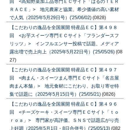
回 <高知野菜加工品専門ＥＣサイト「はるのＴＥＲ
ＲＡＣＥ」> 地元農家と協業、希少価値の高い素材
で人気（2025年5月29日号）('25/06/02)
(0828)
【こだわりの逸品を全国展開 特産品ＥＣ】第４９８
回 <お芋スイーツ専門ＥＣサイト「フランダースフ
リッツ」> インフルエンサー投稿で話題、メディア
露出増で売上向上（2025年5月22日号）('25/05/26)
(08
27)
【こだわりの逸品を全国展開 特産品ＥＣ】第４９７
回 <肉まん・スイーツまん専門ＥＣサイト「名古屋
肉まん本舗」> 地元食材にこだわり、お取り寄せ特
集で話題に（2025年5月15日号）('25/05/21)
(0826)
【こだわりの逸品を全国展開 特産品ＥＣ】第４９６
回 <チーズケーキ・スイーツ専門ＥＣサイト「ｔｏ
ｒｏａ」> 専門家が高評価、ＳＮＳで話題広がり売
上好調（2025年5月1日・8日合併号）('25/05/13)
(082