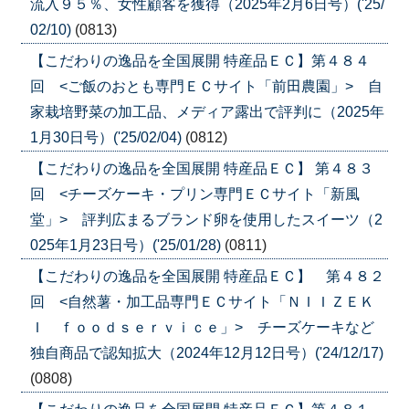
流入９５％、女性顧客を獲得（2025年2月6日号）('25/
02/10)
(0813)
【こだわりの逸品を全国展開 特産品ＥＣ】第４８４
回 <ご飯のおとも専門ＥＣサイト「前田農園」> 自
家栽培野菜の加工品、メディア露出で評判に（2025年
1月30日号）('25/02/04)
(0812)
【こだわりの逸品を全国展開 特産品ＥＣ】 第４８３
回 <チーズケーキ・プリン専門ＥＣサイト「新風
堂」> 評判広まるブランド卵を使用したスイーツ（2
025年1月23日号）('25/01/28)
(0811)
【こだわりの逸品を全国展開 特産品ＥＣ】 第４８２
回 <自然薯・加工品専門ＥＣサイト「ＮＩＩＺＥＫ
Ｉ ｆｏｏｄｓｅｒｖｉｃｅ」> チーズケーキなど
独自商品で認知拡大（2024年12月12日号）('24/12/17)
(0808)