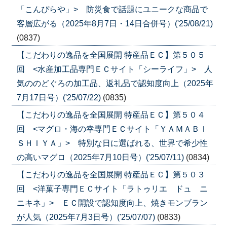
「こんぴらや」> 防災食で話題にユニークな商品で
客層広がる（2025年8月7日・14日合併号）('25/08/21)
(0837)
【こだわりの逸品を全国展開 特産品ＥＣ】第５０５
回 <水産加工品専門ＥＣサイト「シーライフ」> 人
気ののどぐろの加工品、返礼品で認知度向上（2025年
7月17日号）('25/07/22)
(0835)
【こだわりの逸品を全国展開 特産品ＥＣ】第５０４
回 <マグロ・海の幸専門ＥＣサイト「ＹＡＭＡＢＩ
ＳＨＩＹＡ」> 特別な日に選ばれる、世界で希少性
の高いマグロ（2025年7月10日号）('25/07/11)
(0834)
【こだわりの逸品を全国展開 特産品ＥＣ】第５０３
回 <洋菓子専門ＥＣサイト「ラトゥリエ ドュ ニ
ニキネ」> ＥＣ開設で認知度向上、焼きモンブラン
が人気（2025年7月3日号）('25/07/07)
(0833)