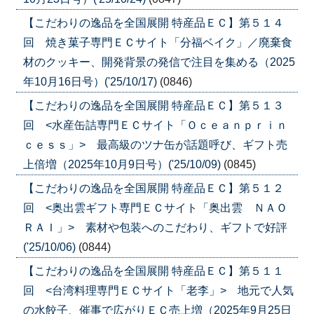
【こだわりの逸品を全国展開 特産品ＥＣ】第５１４
回 焼き菓子専門ＥＣサイト「分福ベイク」／廃棄食
材のクッキー、開発背景の発信で注目を集める（2025
年10月16日号）('25/10/17)
(0846)
【こだわりの逸品を全国展開 特産品ＥＣ】第５１３
回 <水産缶詰専門ＥＣサイト「Ｏｃｅａｎｐｒｉｎ
ｃｅｓｓ」> 最高級のツナ缶が話題呼び、ギフト売
上倍増（2025年10月9日号）('25/10/09)
(0845)
【こだわりの逸品を全国展開 特産品ＥＣ】第５１２
回 <奥出雲ギフト専門ＥＣサイト「奥出雲 ＮＡＯ
ＲＡＩ」> 素材や包装へのこだわり、ギフトで好評
('25/10/06)
(0844)
【こだわりの逸品を全国展開 特産品ＥＣ】第５１１
回 <台湾料理専門ＥＣサイト「老李」> 地元で人気
の水餃子、催事で広がりＥＣ売上増（2025年9月25日