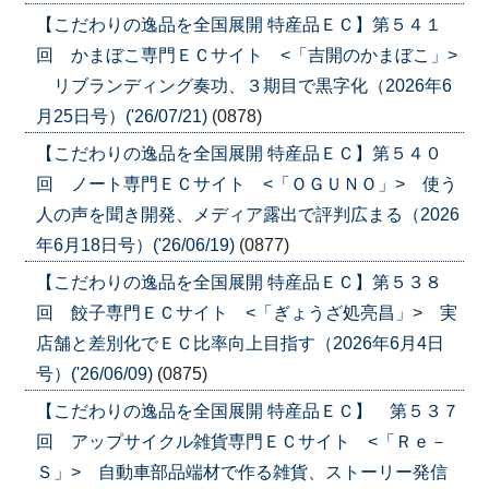
【こだわりの逸品を全国展開 特産品ＥＣ】第５４１
回 かまぼこ専門ＥＣサイト <「吉開のかまぼこ」>
リブランディング奏功、３期目で黒字化（2026年6
月25日号）('26/07/21)
(0878)
【こだわりの逸品を全国展開 特産品ＥＣ】第５４０
回 ノート専門ＥＣサイト <「ＯＧＵＮＯ」> 使う
人の声を聞き開発、メディア露出で評判広まる（2026
年6月18日号）('26/06/19)
(0877)
【こだわりの逸品を全国展開 特産品ＥＣ】第５３８
回 餃子専門ＥＣサイト <「ぎょうざ処亮昌」> 実
店舗と差別化でＥＣ比率向上目指す（2026年6月4日
号）('26/06/09)
(0875)
【こだわりの逸品を全国展開 特産品ＥＣ】 第５３７
回 アップサイクル雑貨専門ＥＣサイト <「Ｒｅ－
Ｓ」> 自動車部品端材で作る雑貨、ストーリー発信