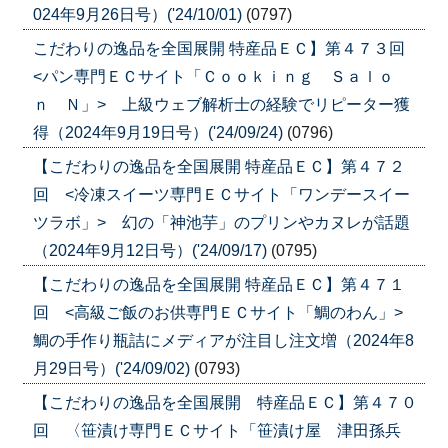
024年9月26日号）('24/10/01)
(0797)
こだわりの逸品を全国展開 特産品ＥＣ】第４７３回
<パン専門ＥＣサイト「Ｃｏｏｋｉｎｇ Ｓａｌｏ
ｎ Ｎ」> 上級ウェブ解析士の経験でリピーター獲
得（2024年9月19日号）('24/09/24)
(0796)
【こだわりの逸品を全国展開 特産品ＥＣ】第４７２
回 <冷凍スイーツ専門ＥＣサイト「ワンデースイー
ツラボ」> 幻の「神池芋」のプリンやカヌレが話題
（2024年9月12日号）('24/09/17)
(0795)
【こだわりの逸品を全国展開 特産品ＥＣ】第４７１
回 <高級ご飯のお供専門ＥＣサイト「鯛のわん」>
鯛の手作り瓶詰にメディアが注目し注文増（2024年8
月29日号）('24/09/02)
(0793)
【こだわりの逸品を全国展開 特産品ＥＣ】第４７０
回 〈笹漬け専門ＥＣサイト「笹漬け屋 津田孫兵