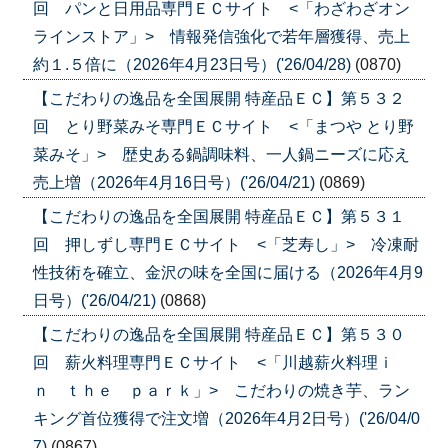
回 パンと日用品専門ＥＣサイト <「わざわざオン
ラインストア」> 情報発信強化で若年層獲得、売上
約１.５倍に（2026年4月23日号）('26/04/28)
(0870)
【こだわりの逸品を全国展開 特産品ＥＣ】第５３２
回 とり野菜みそ専門ＥＣサイト <「まつや とり野
菜みそ」> 歴史ある鍋調味料、一人鍋ニーズに応え
売上増（2026年4月16日号）('26/04/21)
(0869)
【こだわりの逸品を全国展開 特産品ＥＣ】第５３１
回 押しずし専門ＥＣサイト <「芝寿し」> 冷凍耐
性技術を確立、金沢の味を全国に届ける（2026年4月9
日号）('26/04/21)
(0868)
【こだわりの逸品を全国展開 特産品ＥＣ】第５３０
回 薪火料理専門ＥＣサイト <「川越薪火料理ｉ
ｎ ｔｈｅ ｐａｒｋ」> こだわりの焼き芋、ラン
キング首位獲得で注文増（2026年4月2日号）('26/04/0
7)
(0867)