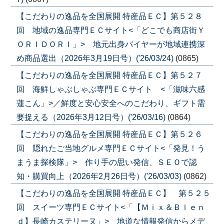
【こだわりの逸品を全国展開 特産品ＥＣ】第５２８
回 地域の逸品専門ＥＣサイト<「どこでも商店街Ｙ
ＯＲＩＤＯＲＩ」> 地元出身バイヤーが地域連携深
め商品選出（2026年3月19日号）('26/03/24)
(0865)
【こだわりの逸品を全国展開 特産品ＥＣ】第５２７
回 海鮮しゃぶしゃぶ専門ＥＣサイト <「滋味六感
蓮こん」>／鮮度と安心安全へのこだわり、ギフト需
要捉える（2026年3月12日号）('26/03/16)
(0864)
【こだわりの逸品を全国展開 特産品ＥＣ】第５２６
回 隠れたご当地グルメ専門ＥＣサイト<「発見！う
まうま探検隊」> 作り手の思い発信、ＳＥＯで認
知・購買向上（2026年2月26日号）('26/03/03)
(0862)
【こだわりの逸品を全国展開 特産品ＥＣ】 第５２５
回 スイーツ専門ＥＣサイト<「【Ｍｉｘ＆Ｂｌｅｎ
ｄ】長崎カステリーヌ」> 地道な情報発信からメデ