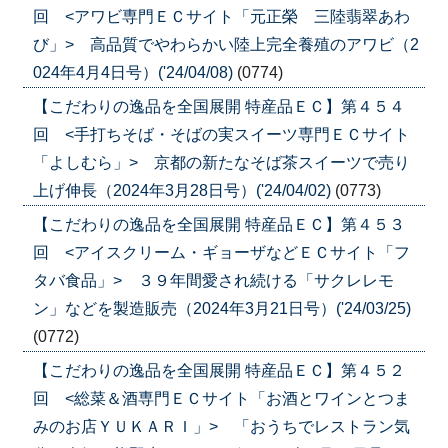
回 <アワビ専門ＥＣサイト「元正榮 三陸翡翠あわ
び」> 高品質でやわらかい陸上完全養殖のアワビ（2
024年4月4日号）('24/04/08)
(0774)
【こだわりの逸品を全国展開 特産品ＥＣ】第４５４
回 <手打ちそば・そばの実スイーツ専門ＥＣサイト
「よしむら」> 京都の新たなそば茶スイーツで売り
上げ伸長（2024年3月28日号）('24/04/02)
(0773)
【こだわりの逸品を全国展開 特産品ＥＣ】第４５３
回 <アイスクリーム・ギョーザなどＥＣサイト「フ
タバ食品」> ３９年間愛され続ける「サクレレモ
ン」などを製造販売（2024年3月21日号）('24/03/25)
(0772)
【こだわりの逸品を全国展開 特産品ＥＣ】第４５２
回 <総菜＆酒専門ＥＣサイト「お酒とワインとつま
みのお店ＹＵＫＡＲＩ」> 「おうちでレストラン気