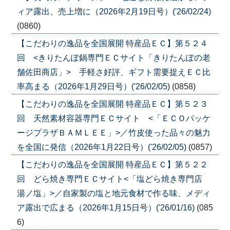
ィア露出、売上増に（2026年2月19日号）('26/02/24)
(0860)
【こだわりの逸品を全国展開 特産品ＥＣ】第５２４
回 <きりたんぽ鍋専門ＥＣサイト「きりたんぽの老
舗佐田商店」> 手軽さ好評、ギフト需要捉えＥＣ比
率高まる（2026年1月29日号）('26/02/05)
(0858)
【こだわりの逸品を全国展開 特産品ＥＣ】第５２３
回 天然素材容器専門ＥＣサイト <「ＥＣＯパッケ
ージプラザＢＡＭＬＥＥ」>／竹皮使った品々の魅力
を全国に発信（2026年1月22日号）('26/02/05)
(0857)
【こだわりの逸品を全国展開 特産品ＥＣ】第５２２
回 どら焼き専門ＥＣサイト<「塩どら焼き専門店
湯ノ塩」>／自家製の塩と地元食材で作る味、メディ
ア露出で広まる（2026年1月15日号）('26/01/16)
(085
6)