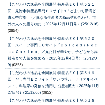
【こだわりの逸品を全国展開 特産品ＥＣ】第５２１
回 見附市特産品専門ＥＣサイト<「どまいち新潟ど
真ん中市場」>／異なる生産者の商品詰め合わせ、市
外の人への贈り物に（2025年12月11日号）('25/12/16)
(0854)
【こだわりの逸品を全国展開 特産品ＥＣ】第５２０
回 スイーツ専門ＥＣサイト「ＤｏｌｃｅｄｉＲｏｃ
ｃａＣａｒｉｎｏ」／見た目が華やか、子どもから高
齢者まで人気を集める（2025年12月4日号）('25/12/0
9)
(0853)
【こだわりの逸品を全国展開 特産品ＥＣ】第５１９
回 だし専門ＥＣサイト「やいづ善八」／リアルイベ
ント、料理家の発信を活用して認知拡大（2025年11月
27日号）('25/12/05)
(0852)
【こだわりの逸品を全国展開 特産品ＥＣ】第５１８