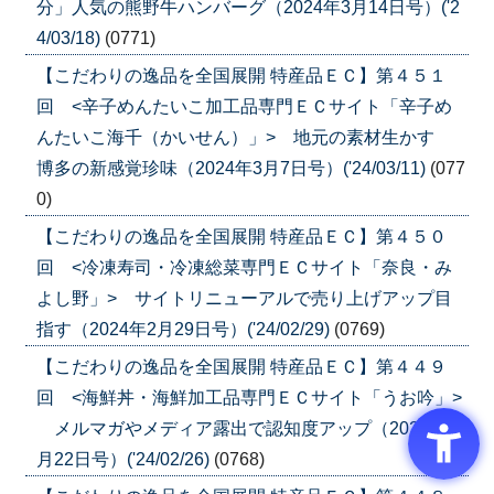
分」人気の熊野牛ハンバーグ（2024年3月14日号）('2
4/03/18)
(0771)
【こだわりの逸品を全国展開 特産品ＥＣ】第４５１
回 <辛子めんたいこ加工品専門ＥＣサイト「辛子め
んたいこ海千（かいせん）」> 地元の素材生かす
博多の新感覚珍味（2024年3月7日号）('24/03/11)
(077
0)
【こだわりの逸品を全国展開 特産品ＥＣ】第４５０
回 <冷凍寿司・冷凍総菜専門ＥＣサイト「奈良・み
よし野」> サイトリニューアルで売り上げアップ目
指す（2024年2月29日号）('24/02/29)
(0769)
【こだわりの逸品を全国展開 特産品ＥＣ】第４４９
回 <海鮮丼・海鮮加工品専門ＥＣサイト「うお吟」>
メルマガやメディア露出で認知度アップ（2024年2
月22日号）('24/02/26)
(0768)