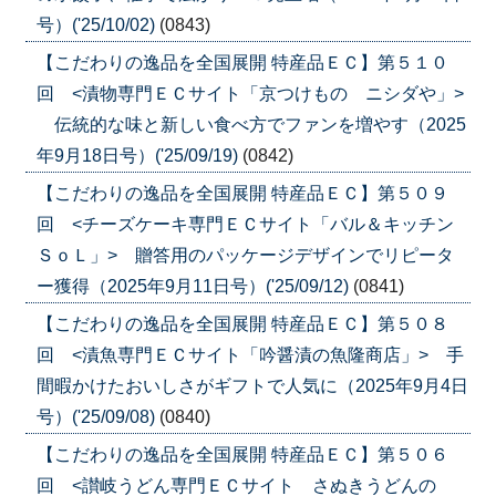
号）('25/10/02)
(0843)
【こだわりの逸品を全国展開 特産品ＥＣ】第５１０
回 <漬物専門ＥＣサイト「京つけもの ニシダや」>
伝統的な味と新しい食べ方でファンを増やす（2025
年9月18日号）('25/09/19)
(0842)
【こだわりの逸品を全国展開 特産品ＥＣ】第５０９
回 <チーズケーキ専門ＥＣサイト「バル＆キッチン
ＳｏＬ」> 贈答用のパッケージデザインでリピータ
ー獲得（2025年9月11日号）('25/09/12)
(0841)
【こだわりの逸品を全国展開 特産品ＥＣ】第５０８
回 <漬魚専門ＥＣサイト「吟醤漬の魚隆商店」> 手
間暇かけたおいしさがギフトで人気に（2025年9月4日
号）('25/09/08)
(0840)
【こだわりの逸品を全国展開 特産品ＥＣ】第５０６
回 <讃岐うどん専門ＥＣサイト さぬきうどんの