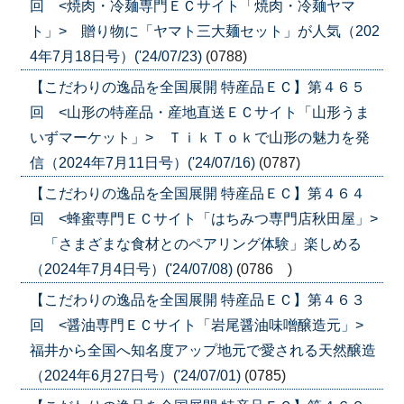
回 <焼肉・冷麺専門ＥＣサイト「焼肉・冷麺ヤマ
ト」> 贈り物に「ヤマト三大麺セット」が人気（202
4年7月18日号）('24/07/23)
(0788)
【こだわりの逸品を全国展開 特産品ＥＣ】第４６５
回 <山形の特産品・産地直送ＥＣサイト「山形うま
いずマーケット」> ＴｉｋＴｏｋで山形の魅力を発
信（2024年7月11日号）('24/07/16)
(0787)
【こだわりの逸品を全国展開 特産品ＥＣ】第４６４
回 <蜂蜜専門ＥＣサイト「はちみつ専門店秋田屋」>
「さまざまな食材とのペアリング体験」楽しめる
（2024年7月4日号）('24/07/08)
(0786 )
【こだわりの逸品を全国展開 特産品ＥＣ】第４６３
回 <醤油専門ＥＣサイト「岩尾醤油味噌醸造元」>
福井から全国へ知名度アップ地元で愛される天然醸造
（2024年6月27日号）('24/07/01)
(0785)