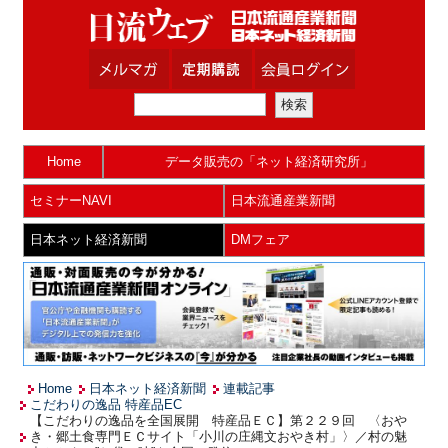
Home
データ販売の「ネット経済研究所」
セミナーNAVI
日本流通産業新聞
日本ネット経済新聞
DMフェア
Home
日本ネット経済新聞
連載記事
こだわりの逸品 特産品EC
【こだわりの逸品を全国展開 特産品ＥＣ】第２２９回 〈おや
き・郷土食専門ＥＣサイト「小川の庄縄文おやき村」〉／村の魅