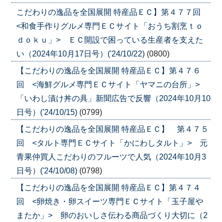
こだわりの逸品を全国展開 特産品ＥＣ】第４７７回
<和食手作りグルメ専門ＥＣサイト「おうち割烹ｔｏ
ｄｏｋｕ」> ＥＣ開設で困っている生産者を支えた
い（2024年10月17日号）('24/10/22)
(0800)
【こだわりの逸品を全国展開 特産品ＥＣ】第４７６
回 <海鮮グルメ専門ＥＣサイト「ヤマニの台所」>
「いわし漬け丼の具」新聞広告で反響（2024年10月10
日号）('24/10/15)
(0799)
【こだわりの逸品を全国展開 特産品ＥＣ】 第４７５
回 <タルト専門ＥＣサイト「かにわしタルト」> 元
青果仲買人こだわりのフルーツで人気（2024年10月3
日号）('24/10/08)
(0798)
【こだわりの逸品を全国展開 特産品ＥＣ】第４７４
回 <卵焼き・卵スイーツ専門ＥＣサイト「玉子屋や
またか」> 卵のおいしさ伝わる商品づくり大切に（2