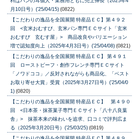
料はパンの耳個人・業務用ともに売上伸長（2025年4
月10日号）('25/04/15)
(0822)
【こだわりの逸品を全国展開 特産品ＥＣ】第４９２
回 <玄米おむすび、玄米パン専門ＥＣサイト「玄米
おむすび 玄むす屋」> 商品改良やバリエーション
増で認知度向上（2025年4月3日号）('25/04/08)
(0821)
【こだわりの逸品を全国展開 特産品ＥＣ】 第４９１
回 ローストビーフ・創作フレンチ専門ＥＣサイト
「ノワドココ」／反対されながらも商品化、「ベスト
お取り寄せ大賞」受賞（2025年3月27日号）('25/04/0
1)
(0820)
【こだわりの逸品を全国展開 特産品ＥＣ】 第４９０
回 <日本茶・抹茶菓子専門ＥＣサイト「八十八良葉
舎」> 抹茶本来の味わいを追求、口コミで評判広ま
る（2025年3月20日号）('25/03/25)
(0819)
【こだわりの逸品を全国展開 特産品ＥＣ】第４８９