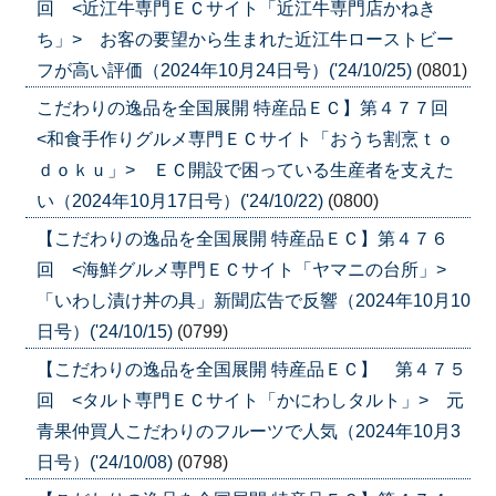
回 <近江牛専門ＥＣサイト「近江牛専門店かねき
ち」> お客の要望から生まれた近江牛ローストビー
フが高い評価（2024年10月24日号）('24/10/25)
(0801)
こだわりの逸品を全国展開 特産品ＥＣ】第４７７回
<和食手作りグルメ専門ＥＣサイト「おうち割烹ｔｏ
ｄｏｋｕ」> ＥＣ開設で困っている生産者を支えた
い（2024年10月17日号）('24/10/22)
(0800)
【こだわりの逸品を全国展開 特産品ＥＣ】第４７６
回 <海鮮グルメ専門ＥＣサイト「ヤマニの台所」>
「いわし漬け丼の具」新聞広告で反響（2024年10月10
日号）('24/10/15)
(0799)
【こだわりの逸品を全国展開 特産品ＥＣ】 第４７５
回 <タルト専門ＥＣサイト「かにわしタルト」> 元
青果仲買人こだわりのフルーツで人気（2024年10月3
日号）('24/10/08)
(0798)