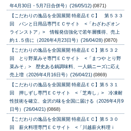
年4月30日・5月7日合併号）('26/05/12)
(0871)
【こだわりの逸品を全国展開 特産品ＥＣ】 第５３３
回 パンと日用品専門ＥＣサイト <「わざわざオン
ラインストア」> 情報発信強化で若年層獲得、売上
約１.５倍に（2026年4月23日号）('26/04/28)
(0870)
【こだわりの逸品を全国展開 特産品ＥＣ】第５３２
回 とり野菜みそ専門ＥＣサイト <「まつや とり野
菜みそ」> 歴史ある鍋調味料、一人鍋ニーズに応え
売上増（2026年4月16日号）('26/04/21)
(0869)
【こだわりの逸品を全国展開 特産品ＥＣ】第５３１
回 押しずし専門ＥＣサイト <「芝寿し」> 冷凍耐
性技術を確立、金沢の味を全国に届ける（2026年4月9
日号）('26/04/21)
(0868)
【こだわりの逸品を全国展開 特産品ＥＣ】第５３０
回 薪火料理専門ＥＣサイト <「川越薪火料理ｉ