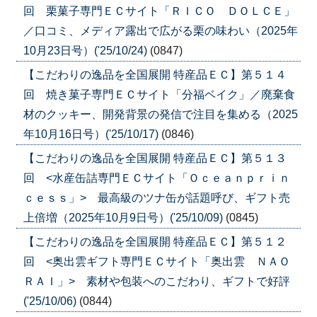
回 栗菓子専門ＥＣサイト「ＲＩＣＯ ＤＯＬＣＥ」
／口コミ、メディア露出で広がる栗の味わい（2025年
10月23日号）('25/10/24)
(0847)
【こだわりの逸品を全国展開 特産品ＥＣ】第５１４
回 焼き菓子専門ＥＣサイト「分福ベイク」／廃棄食
材のクッキー、開発背景の発信で注目を集める（2025
年10月16日号）('25/10/17)
(0846)
【こだわりの逸品を全国展開 特産品ＥＣ】第５１３
回 <水産缶詰専門ＥＣサイト「Ｏｃｅａｎｐｒｉｎ
ｃｅｓｓ」> 最高級のツナ缶が話題呼び、ギフト売
上倍増（2025年10月9日号）('25/10/09)
(0845)
【こだわりの逸品を全国展開 特産品ＥＣ】第５１２
回 <奥出雲ギフト専門ＥＣサイト「奥出雲 ＮＡＯ
ＲＡＩ」> 素材や包装へのこだわり、ギフトで好評
('25/10/06)
(0844)