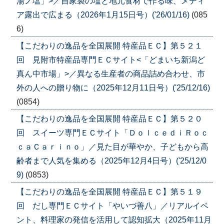
湯ノ塩」>／自家製の塩と地元食材で作る味、メディ
ア露出で広まる（2026年1月15日号）('26/01/16)
(085
6)
【こだわりの逸品を全国展開 特産品ＥＣ】第５２１
回 見附市特産品専門ＥＣサイト<「どまいち新潟ど
真ん中市場」>／異なる生産者の商品詰め合わせ、市
外の人への贈り物に（2025年12月11日号）('25/12/16)
(0854)
【こだわりの逸品を全国展開 特産品ＥＣ】第５２０
回 スイーツ専門ＥＣサイト「ＤｏｌｃｅｄｉＲｏｃ
ｃａＣａｒｉｎｏ」／見た目が華やか、子どもから高
齢者まで人気を集める（2025年12月4日号）('25/12/0
9)
(0853)
【こだわりの逸品を全国展開 特産品ＥＣ】第５１９
回 だし専門ＥＣサイト「やいづ善八」／リアルイベ
ント、料理家の発信を活用して認知拡大（2025年11月