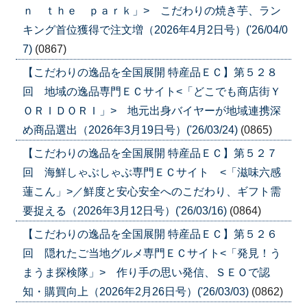
ｎ ｔｈｅ ｐａｒｋ」> こだわりの焼き芋、ラン
キング首位獲得で注文増（2026年4月2日号）('26/04/0
7)
(0867)
【こだわりの逸品を全国展開 特産品ＥＣ】第５２８
回 地域の逸品専門ＥＣサイト<「どこでも商店街Ｙ
ＯＲＩＤＯＲＩ」> 地元出身バイヤーが地域連携深
め商品選出（2026年3月19日号）('26/03/24)
(0865)
【こだわりの逸品を全国展開 特産品ＥＣ】第５２７
回 海鮮しゃぶしゃぶ専門ＥＣサイト <「滋味六感
蓮こん」>／鮮度と安心安全へのこだわり、ギフト需
要捉える（2026年3月12日号）('26/03/16)
(0864)
【こだわりの逸品を全国展開 特産品ＥＣ】第５２６
回 隠れたご当地グルメ専門ＥＣサイト<「発見！う
まうま探検隊」> 作り手の思い発信、ＳＥＯで認
知・購買向上（2026年2月26日号）('26/03/03)
(0862)