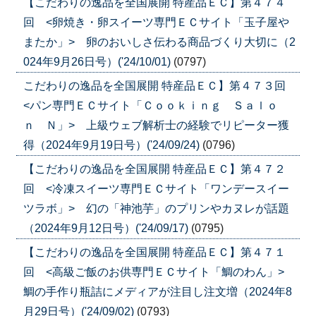
【こだわりの逸品を全国展開 特産品ＥＣ】第４７４
回 <卵焼き・卵スイーツ専門ＥＣサイト「玉子屋や
またか」> 卵のおいしさ伝わる商品づくり大切に（2
024年9月26日号）('24/10/01)
(0797)
こだわりの逸品を全国展開 特産品ＥＣ】第４７３回
<パン専門ＥＣサイト「Ｃｏｏｋｉｎｇ Ｓａｌｏ
ｎ Ｎ」> 上級ウェブ解析士の経験でリピーター獲
得（2024年9月19日号）('24/09/24)
(0796)
【こだわりの逸品を全国展開 特産品ＥＣ】第４７２
回 <冷凍スイーツ専門ＥＣサイト「ワンデースイー
ツラボ」> 幻の「神池芋」のプリンやカヌレが話題
（2024年9月12日号）('24/09/17)
(0795)
【こだわりの逸品を全国展開 特産品ＥＣ】第４７１
回 <高級ご飯のお供専門ＥＣサイト「鯛のわん」>
鯛の手作り瓶詰にメディアが注目し注文増（2024年8
月29日号）('24/09/02)
(0793)