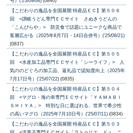
号）('25/09/08)
(0840)
【こだわりの逸品を全国展開 特産品ＥＣ】第５０６
回 <讃岐うどん専門ＥＣサイト さぬきうどんの
「こんぴらや」> 防災食で話題にユニークな商品で
客層広がる（2025年8月7日・14日合併号）('25/08/21)
(0837)
【こだわりの逸品を全国展開 特産品ＥＣ】第５０５
回 <水産加工品専門ＥＣサイト「シーライフ」> 人
気ののどぐろの加工品、返礼品で認知度向上（2025年
7月17日号）('25/07/22)
(0835)
【こだわりの逸品を全国展開 特産品ＥＣ】第５０４
回 <マグロ・海の幸専門ＥＣサイト「ＹＡＭＡＢＩ
ＳＨＩＹＡ」> 特別な日に選ばれる、世界で希少性
の高いマグロ（2025年7月10日号）('25/07/11)
(0834)
【こだわりの逸品を全国展開 特産品ＥＣ】第５０３
回 <洋菓子専門ＥＣサイト「ラトゥリエ ドュ ニ