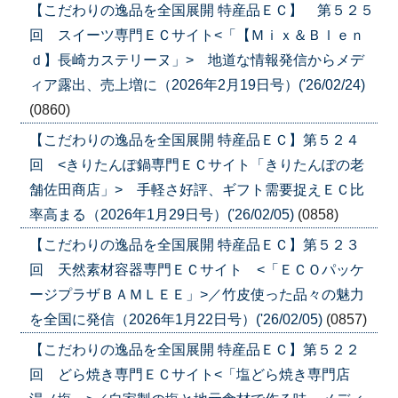
【こだわりの逸品を全国展開 特産品ＥＣ】 第５２５
回 スイーツ専門ＥＣサイト<「【Ｍｉｘ＆Ｂｌｅｎ
ｄ】長崎カステリーヌ」> 地道な情報発信からメデ
ィア露出、売上増に（2026年2月19日号）('26/02/24)
(0860)
【こだわりの逸品を全国展開 特産品ＥＣ】第５２４
回 <きりたんぽ鍋専門ＥＣサイト「きりたんぽの老
舗佐田商店」> 手軽さ好評、ギフト需要捉えＥＣ比
率高まる（2026年1月29日号）('26/02/05)
(0858)
【こだわりの逸品を全国展開 特産品ＥＣ】第５２３
回 天然素材容器専門ＥＣサイト <「ＥＣＯパッケ
ージプラザＢＡＭＬＥＥ」>／竹皮使った品々の魅力
を全国に発信（2026年1月22日号）('26/02/05)
(0857)
【こだわりの逸品を全国展開 特産品ＥＣ】第５２２
回 どら焼き専門ＥＣサイト<「塩どら焼き専門店