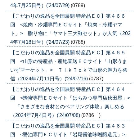
4年7月25日号）('24/07/29)
(0789)
【こだわりの逸品を全国展開 特産品ＥＣ】第４６６
回 <焼肉・冷麺専門ＥＣサイト「焼肉・冷麺ヤマ
ト」> 贈り物に「ヤマト三大麺セット」が人気（202
4年7月18日号）('24/07/23)
(0788)
【こだわりの逸品を全国展開 特産品ＥＣ】第４６５
回 <山形の特産品・産地直送ＥＣサイト「山形うま
いずマーケット」> ＴｉｋＴｏｋで山形の魅力を発
信（2024年7月11日号）('24/07/16)
(0787)
【こだわりの逸品を全国展開 特産品ＥＣ】第４６４
回 <蜂蜜専門ＥＣサイト「はちみつ専門店秋田屋」>
「さまざまな食材とのペアリング体験」楽しめる
（2024年7月4日号）('24/07/08)
(0786 )
【こだわりの逸品を全国展開 特産品ＥＣ】第４６３
回 <醤油専門ＥＣサイト「岩尾醤油味噌醸造元」>