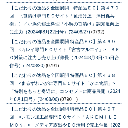
【こだわりの逸品を全国展開 特産品ＥＣ】第４７０
回 〈笹漬け専門ＥＣサイト「笹漬け屋 津田孫兵
衛」〉／小浜の郷土料理「小鯛の笹漬け」認知度向上
に注力（2024年8月22日号）('24/08/27)
(0792)
【こだわりの逸品を全国展開 特産品ＥＣ】第４６９
回 <カレイ専門ＥＣサイト「宮古マルエイ」> ＳＥ
Ｏ対策に注力し売り上げ伸長（2024年8月8日･15日合
併号）('24/08/20)
(0791)
【こだわりの逸品を全国展開 特産品ＥＣ】第４６８
回 <まるずわいがに専門ＥＣサイト「かに物語」>
「特別をもっと身近に」コンセプトに商品展開（2024
年8月1日号）('24/08/06)
(0790 )
【こだわりの逸品を全国展開 特産品ＥＣ】第４６７
回 <レモン加工品専門ＥＣサイト「ＡＫＥＭＩＬＥ
ＭＯＮ」> メディア露出やＥＣ活用で売上伸長（202