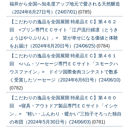
福井から全国へ知名度アップ地元で愛される天然醸造
（2024年6月27日号）('24/07/01)
(0785)
【こだわりの逸品を全国展開 特産品ＥＣ】第４６２
回 <プリン専門ＥＣサイト「江戸流行婦凛（とうき
ょうはやりぷりん）」> 皆が幸せになる価値と体験
をお届け（2024年6月20日号）('24/06/25)
(0784)
【こだわりの逸品を全国展開 特産品ＥＣ】第４６１
回 <ハム・ソーセージ専門ＥＣサイト「スモークハ
ウスファイン」> ドイツ国際食肉コンテストで数多
く受賞したソーセージ（2024年6月6日号）('24/06/10)
(0782)
【こだわりの逸品を全国展開 特産品ＥＣ】第４６０
回 <寝具・アウトドア製品専門ＥＣサイト「イシケ
ン」> "軽い・ふんわり・暖かい"三拍子そろった独自
の布団（2024年5月30日号）('24/06/03)
(0781)