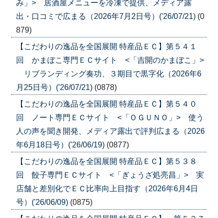
み」> 居酒屋メニューを冷凍で提供、メディア露
出・口コミで広まる（2026年7月2日号）('26/07/21)
(0
879)
【こだわりの逸品を全国展開 特産品ＥＣ】第５４１
回 かまぼこ専門ＥＣサイト <「吉開のかまぼこ」>
リブランディング奏功、３期目で黒字化（2026年6
月25日号）('26/07/21)
(0878)
【こだわりの逸品を全国展開 特産品ＥＣ】第５４０
回 ノート専門ＥＣサイト <「ＯＧＵＮＯ」> 使う
人の声を聞き開発、メディア露出で評判広まる（2026
年6月18日号）('26/06/19)
(0877)
【こだわりの逸品を全国展開 特産品ＥＣ】第５３８
回 餃子専門ＥＣサイト <「ぎょうざ処亮昌」> 実
店舗と差別化でＥＣ比率向上目指す（2026年6月4日
号）('26/06/09)
(0875)