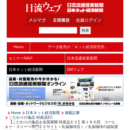
Home
データ販売の「ネット経済研究所」
セミナーNAVI
日本流通産業新聞
日本ネット経済新聞
DMフェア
Home
日本ネット経済新聞
連載記事
こだわりの逸品 特産品EC
【こだわりの逸品を全国展開 特産品ＥＣ】第１８６回 コーヒ
ー・スイーツ専門ＥＣサイト＜丸福珈琲店＞／丸福珈琲の認知度