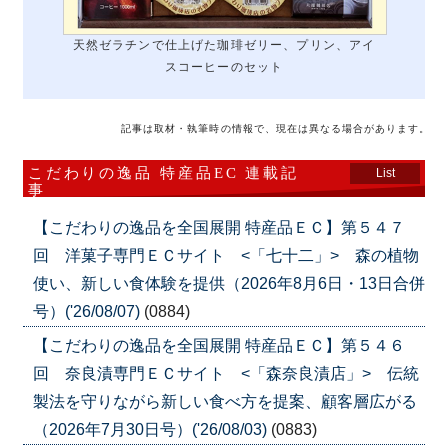
天然ゼラチンで仕上げた珈琲ゼリー、プリン、アイ
スコーヒーのセット
記事は取材・執筆時の情報で、現在は異なる場合があります。
こだわりの逸品 特産品EC 連載記
List
事
【こだわりの逸品を全国展開 特産品ＥＣ】第５４７
回 洋菓子専門ＥＣサイト <「七十二」> 森の植物
使い、新しい食体験を提供（2026年8月6日・13日合併
号）('26/08/07)
(0884)
【こだわりの逸品を全国展開 特産品ＥＣ】第５４６
回 奈良漬専門ＥＣサイト <「森奈良漬店」> 伝統
製法を守りながら新しい食べ方を提案、顧客層広がる
（2026年7月30日号）('26/08/03)
(0883)