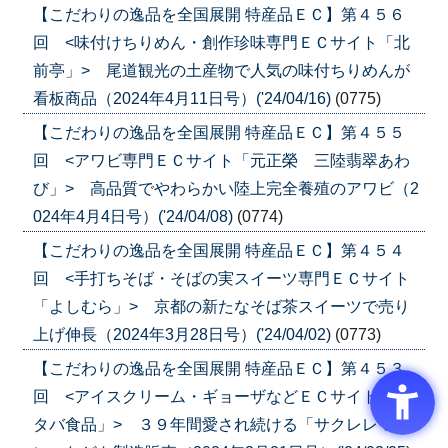
【こだわりの逸品を全国展開 特産品ＥＣ】第４５６
回 <味付けちりめん・創作珍味専門ＥＣサイト「北
前亭」> 尾道観光の土産物で人気の味付ちりめんが
看板商品（2024年4月11日号）('24/04/16)
(0775)
【こだわりの逸品を全国展開 特産品ＥＣ】第４５５
回 <アワビ専門ＥＣサイト「元正榮 三陸翡翠あわ
び」> 高品質でやわらかい陸上完全養殖のアワビ（2
024年4月4日号）('24/04/08)
(0774)
【こだわりの逸品を全国展開 特産品ＥＣ】第４５４
回 <手打ちそば・そばの実スイーツ専門ＥＣサイト
「よしむら」> 京都の新たなそば茶スイーツで売り
上げ伸長（2024年3月28日号）('24/04/02)
(0773)
【こだわりの逸品を全国展開 特産品ＥＣ】第４５３
回 <アイスクリーム・ギョーザなどＥＣサイト「フ
タバ食品」> ３９年間愛され続ける「サクレレモ