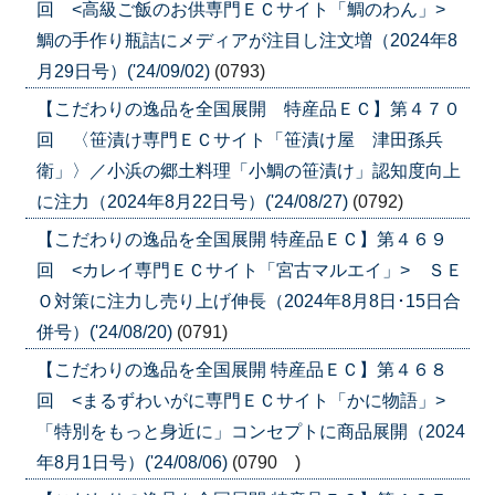
回 <高級ご飯のお供専門ＥＣサイト「鯛のわん」>
鯛の手作り瓶詰にメディアが注目し注文増（2024年8
月29日号）('24/09/02)
(0793)
【こだわりの逸品を全国展開 特産品ＥＣ】第４７０
回 〈笹漬け専門ＥＣサイト「笹漬け屋 津田孫兵
衛」〉／小浜の郷土料理「小鯛の笹漬け」認知度向上
に注力（2024年8月22日号）('24/08/27)
(0792)
【こだわりの逸品を全国展開 特産品ＥＣ】第４６９
回 <カレイ専門ＥＣサイト「宮古マルエイ」> ＳＥ
Ｏ対策に注力し売り上げ伸長（2024年8月8日･15日合
併号）('24/08/20)
(0791)
【こだわりの逸品を全国展開 特産品ＥＣ】第４６８
回 <まるずわいがに専門ＥＣサイト「かに物語」>
「特別をもっと身近に」コンセプトに商品展開（2024
年8月1日号）('24/08/06)
(0790 )