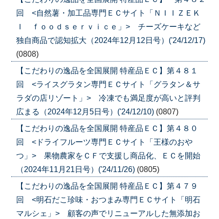
回 <自然薯・加工品専門ＥＣサイト「ＮＩＩＺＥＫ
Ｉ ｆｏｏｄｓｅｒｖｉｃｅ」> チーズケーキなど
独自商品で認知拡大（2024年12月12日号）('24/12/17)
(0808)
【こだわりの逸品を全国展開 特産品ＥＣ】第４８１
回 <ライスグラタン専門ＥＣサイト「グラタン＆サ
ラダの店リゾート」> 冷凍でも満足度が高いと評判
広まる（2024年12月5日号）('24/12/10)
(0807)
【こだわりの逸品を全国展開 特産品ＥＣ】第４８０
回 <ドライフルーツ専門ＥＣサイト「王様のおや
つ」> 果物農家をＣＦで支援し商品化、ＥＣを開始
（2024年11月21日号）('24/11/26)
(0805)
【こだわりの逸品を全国展開 特産品ＥＣ】第４７９
回 <明石だこ珍味・おつまみ専門ＥＣサイト「明石
マルシェ」> 顧客の声でリニューアルした無添加お