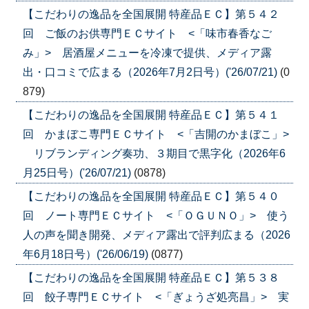
【こだわりの逸品を全国展開 特産品ＥＣ】第５４２
回 ご飯のお供専門ＥＣサイト <「味市春香なご
み」> 居酒屋メニューを冷凍で提供、メディア露
出・口コミで広まる（2026年7月2日号）('26/07/21)
(0
879)
【こだわりの逸品を全国展開 特産品ＥＣ】第５４１
回 かまぼこ専門ＥＣサイト <「吉開のかまぼこ」>
リブランディング奏功、３期目で黒字化（2026年6
月25日号）('26/07/21)
(0878)
【こだわりの逸品を全国展開 特産品ＥＣ】第５４０
回 ノート専門ＥＣサイト <「ＯＧＵＮＯ」> 使う
人の声を聞き開発、メディア露出で評判広まる（2026
年6月18日号）('26/06/19)
(0877)
【こだわりの逸品を全国展開 特産品ＥＣ】第５３８
回 餃子専門ＥＣサイト <「ぎょうざ処亮昌」> 実