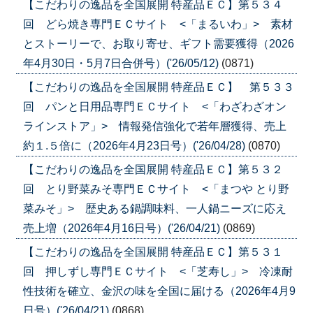
【こだわりの逸品を全国展開 特産品ＥＣ】第５３４
回 どら焼き専門ＥＣサイト <「まるいわ」> 素材
とストーリーで、お取り寄せ、ギフト需要獲得（2026
年4月30日・5月7日合併号）('26/05/12)
(0871)
【こだわりの逸品を全国展開 特産品ＥＣ】 第５３３
回 パンと日用品専門ＥＣサイト <「わざわざオン
ラインストア」> 情報発信強化で若年層獲得、売上
約１.５倍に（2026年4月23日号）('26/04/28)
(0870)
【こだわりの逸品を全国展開 特産品ＥＣ】第５３２
回 とり野菜みそ専門ＥＣサイト <「まつや とり野
菜みそ」> 歴史ある鍋調味料、一人鍋ニーズに応え
売上増（2026年4月16日号）('26/04/21)
(0869)
【こだわりの逸品を全国展開 特産品ＥＣ】第５３１
回 押しずし専門ＥＣサイト <「芝寿し」> 冷凍耐
性技術を確立、金沢の味を全国に届ける（2026年4月9
日号）('26/04/21)
(0868)