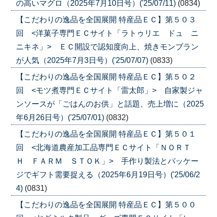
の高いマグロ（2025年7月10日号）('25/07/11)
(0834)
【こだわりの逸品を全国展開 特産品ＥＣ】第５０３
回 <洋菓子専門ＥＣサイト「ラトゥリエ ドュ ニ
ニキネ」> ＥＣ開設で認知度向上、焼きモンブラン
が人気（2025年7月3日号）('25/07/07)
(0833)
【こだわりの逸品を全国展開 特産品ＥＣ】第５０２
回 <モツ煮専門ＥＣサイト「雷太郎」> 自家製ジャ
ンソースが「ごはんのお供」と話題、売上増に（2025
年6月26日号）('25/07/01)
(0832)
【こだわりの逸品を全国展開 特産品ＥＣ】第５０１
回 <北海道農産加工品専門ＥＣサイト「ＮＯＲＴ
Ｈ ＦＡＲＭ ＳＴＯＫ」> 手作り製法とパッケー
ジでギフト需要捉える（2025年6月19日号）('25/06/2
4)
(0831)
【こだわりの逸品を全国展開 特産品ＥＣ】第５００