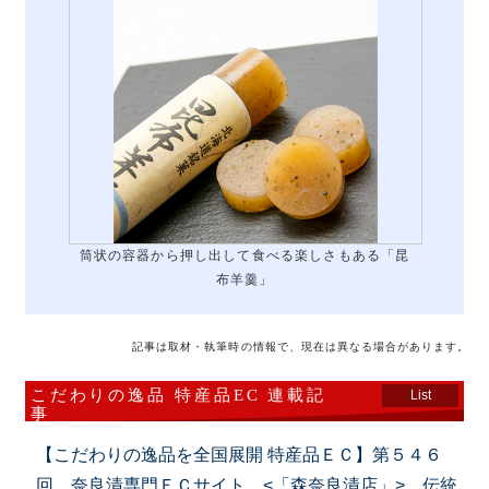
筒状の容器から押し出して食べる楽しさもある「昆
布羊羹」
記事は取材・執筆時の情報で、現在は異なる場合があります。
こだわりの逸品 特産品EC 連載記
List
事
【こだわりの逸品を全国展開 特産品ＥＣ】第５４６
回 奈良漬専門ＥＣサイト <「森奈良漬店」> 伝統