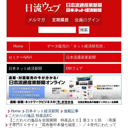
Home
データ販売の「ネット経済研究所」
セミナーNAVI
日本流通産業新聞
日本ネット経済新聞
DMフェア
Home
日本ネット経済新聞
連載記事
こだわりの逸品 特産品EC
【こだわりの逸品を全国展開 特産品ＥＣ】第２１１回 〈和菓
子専門ＥＣサイト「昆布最中本舗七福堂」〉／４世代にわたって