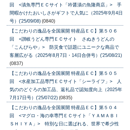
回 <漬魚専門ＥＣサイト「吟醤漬の魚隆商店」> 手
間暇かけたおいしさがギフトで人気に（2025年9月4日
号）('25/09/08)
(0840)
【こだわりの逸品を全国展開 特産品ＥＣ】第５０６
回 <讃岐うどん専門ＥＣサイト さぬきうどんの
「こんぴらや」> 防災食で話題にユニークな商品で
客層広がる（2025年8月7日・14日合併号）('25/08/21)
(0837)
【こだわりの逸品を全国展開 特産品ＥＣ】第５０５
回 <水産加工品専門ＥＣサイト「シーライフ」> 人
気ののどぐろの加工品、返礼品で認知度向上（2025年
7月17日号）('25/07/22)
(0835)
【こだわりの逸品を全国展開 特産品ＥＣ】第５０４
回 <マグロ・海の幸専門ＥＣサイト「ＹＡＭＡＢＩ
ＳＨＩＹＡ」> 特別な日に選ばれる、世界で希少性