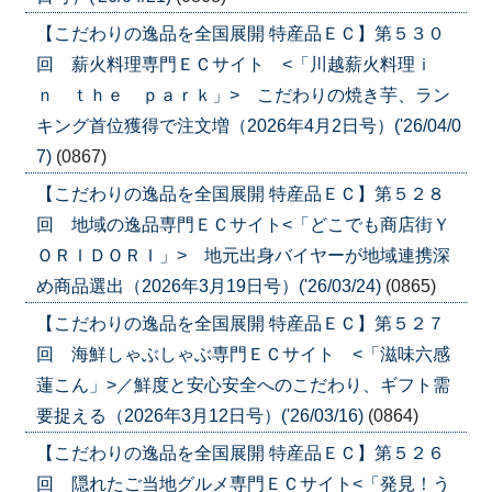
【こだわりの逸品を全国展開 特産品ＥＣ】第５３０
回 薪火料理専門ＥＣサイト <「川越薪火料理ｉ
ｎ ｔｈｅ ｐａｒｋ」> こだわりの焼き芋、ラン
キング首位獲得で注文増（2026年4月2日号）('26/04/0
7)
(0867)
【こだわりの逸品を全国展開 特産品ＥＣ】第５２８
回 地域の逸品専門ＥＣサイト<「どこでも商店街Ｙ
ＯＲＩＤＯＲＩ」> 地元出身バイヤーが地域連携深
め商品選出（2026年3月19日号）('26/03/24)
(0865)
【こだわりの逸品を全国展開 特産品ＥＣ】第５２７
回 海鮮しゃぶしゃぶ専門ＥＣサイト <「滋味六感
蓮こん」>／鮮度と安心安全へのこだわり、ギフト需
要捉える（2026年3月12日号）('26/03/16)
(0864)
【こだわりの逸品を全国展開 特産品ＥＣ】第５２６
回 隠れたご当地グルメ専門ＥＣサイト<「発見！う