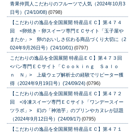
青果仲買人こだわりのフルーツで人気（2024年10月3
日号）('24/10/08)
(0798)
【こだわりの逸品を全国展開 特産品ＥＣ】第４７４
回 <卵焼き・卵スイーツ専門ＥＣサイト「玉子屋や
またか」> 卵のおいしさ伝わる商品づくり大切に（2
024年9月26日号）('24/10/01)
(0797)
こだわりの逸品を全国展開 特産品ＥＣ】第４７３回
<パン専門ＥＣサイト「Ｃｏｏｋｉｎｇ Ｓａｌｏ
ｎ Ｎ」> 上級ウェブ解析士の経験でリピーター獲
得（2024年9月19日号）('24/09/24)
(0796)
【こだわりの逸品を全国展開 特産品ＥＣ】第４７２
回 <冷凍スイーツ専門ＥＣサイト「ワンデースイー
ツラボ」> 幻の「神池芋」のプリンやカヌレが話題
（2024年9月12日号）('24/09/17)
(0795)
【こだわりの逸品を全国展開 特産品ＥＣ】第４７１