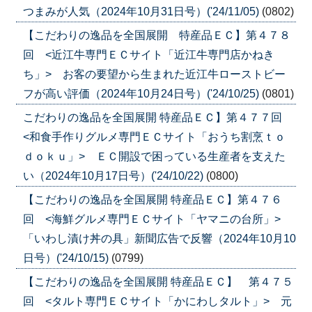
つまみが人気（2024年10月31日号）('24/11/05)
(0802)
【こだわりの逸品を全国展開 特産品ＥＣ】第４７８
回 <近江牛専門ＥＣサイト「近江牛専門店かねき
ち」> お客の要望から生まれた近江牛ローストビー
フが高い評価（2024年10月24日号）('24/10/25)
(0801)
こだわりの逸品を全国展開 特産品ＥＣ】第４７７回
<和食手作りグルメ専門ＥＣサイト「おうち割烹ｔｏ
ｄｏｋｕ」> ＥＣ開設で困っている生産者を支えた
い（2024年10月17日号）('24/10/22)
(0800)
【こだわりの逸品を全国展開 特産品ＥＣ】第４７６
回 <海鮮グルメ専門ＥＣサイト「ヤマニの台所」>
「いわし漬け丼の具」新聞広告で反響（2024年10月10
日号）('24/10/15)
(0799)
【こだわりの逸品を全国展開 特産品ＥＣ】 第４７５
回 <タルト専門ＥＣサイト「かにわしタルト」> 元