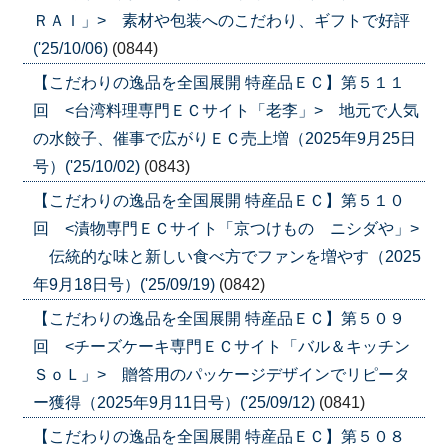
ＲＡＩ」> 素材や包装へのこだわり、ギフトで好評
('25/10/06)
(0844)
【こだわりの逸品を全国展開 特産品ＥＣ】第５１１
回 <台湾料理専門ＥＣサイト「老李」> 地元で人気
の水餃子、催事で広がりＥＣ売上増（2025年9月25日
号）('25/10/02)
(0843)
【こだわりの逸品を全国展開 特産品ＥＣ】第５１０
回 <漬物専門ＥＣサイト「京つけもの ニシダや」>
伝統的な味と新しい食べ方でファンを増やす（2025
年9月18日号）('25/09/19)
(0842)
【こだわりの逸品を全国展開 特産品ＥＣ】第５０９
回 <チーズケーキ専門ＥＣサイト「バル＆キッチン
ＳｏＬ」> 贈答用のパッケージデザインでリピータ
ー獲得（2025年9月11日号）('25/09/12)
(0841)
【こだわりの逸品を全国展開 特産品ＥＣ】第５０８