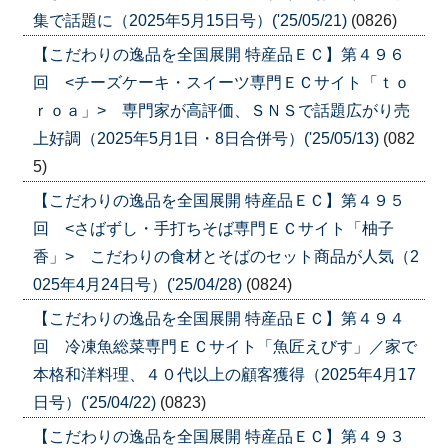
集で話題に（2025年5月15日号）('25/05/21)
(0826)
【こだわりの逸品を全国展開 特産品ＥＣ】第４９６
回 <チーズケーキ・スイーツ専門ＥＣサイト「ｔｏ
ｒｏａ」> 専門家が高評価、ＳＮＳで話題広がり売
上好調（2025年5月1日・8日合併号）('25/05/13)
(082
5)
【こだわりの逸品を全国展開 特産品ＥＣ】第４９５
回 <さばずし・手打ちそば専門ＥＣサイト「柚子
香」> こだわりの食材とそばのセット商品が人気（2
025年4月24日号）('25/04/28)
(0824)
【こだわりの逸品を全国展開 特産品ＥＣ】第４９４
回 冷凍魚総菜専門ＥＣサイト「魚匠えびす」／家で
本格和洋料理、４０代以上の顧客獲得（2025年4月17
日号）('25/04/22)
(0823)
【こだわりの逸品を全国展開 特産品ＥＣ】第４９３