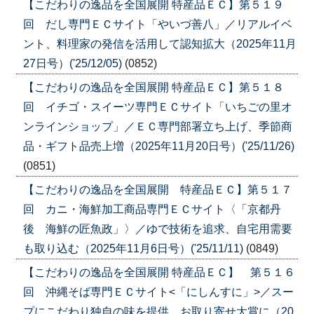
【こだわりの逸品を全国展開 特産品ＥＣ】第５１９
回 だし専門ＥＣサイト「やいづ善八」／リアルイベ
ント、料理家の発信を活用して認知拡大（2025年11月
27日号）('25/12/05)
(0852)
【こだわりの逸品を全国展開 特産品ＥＣ】第５１８
回 イチゴ・スイーツ専門ＥＣサイト「いちごの里オ
ンラインショップ」／ＥＣ専門部署立ち上げ、季節商
品・ギフト品売上増（2025年11月20日号）('25/11/26)
(0851)
【こだわりの逸品を全国展開 特産品ＥＣ】第５１７
回 カニ・海鮮加工商品専門ＥＣサイト〈「京都丹
後 海鮮の匠魚政」〉／ゆで技術を追求、自宅用需要
も取り込む（2025年11月6日号）('25/11/11)
(0849)
【こだわりの逸品を全国展開 特産品ＥＣ】 第５１６
回 沖縄そば専門ＥＣサイト<「にしんすに」>／スー
プにこだわり独自の味を提供、お取り寄せ大賞に（20