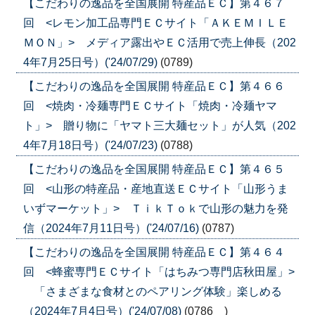
【こだわりの逸品を全国展開 特産品ＥＣ】第４６７
回 <レモン加工品専門ＥＣサイト「ＡＫＥＭＩＬＥ
ＭＯＮ」> メディア露出やＥＣ活用で売上伸長（202
4年7月25日号）('24/07/29)
(0789)
【こだわりの逸品を全国展開 特産品ＥＣ】第４６６
回 <焼肉・冷麺専門ＥＣサイト「焼肉・冷麺ヤマ
ト」> 贈り物に「ヤマト三大麺セット」が人気（202
4年7月18日号）('24/07/23)
(0788)
【こだわりの逸品を全国展開 特産品ＥＣ】第４６５
回 <山形の特産品・産地直送ＥＣサイト「山形うま
いずマーケット」> ＴｉｋＴｏｋで山形の魅力を発
信（2024年7月11日号）('24/07/16)
(0787)
【こだわりの逸品を全国展開 特産品ＥＣ】第４６４
回 <蜂蜜専門ＥＣサイト「はちみつ専門店秋田屋」>
「さまざまな食材とのペアリング体験」楽しめる
（2024年7月4日号）('24/07/08)
(0786 )