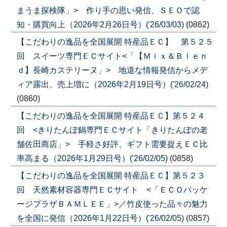
まうま探検隊」> 作り手の思い発信、ＳＥＯで認
知・購買向上（2026年2月26日号）('26/03/03)
(0862)
【こだわりの逸品を全国展開 特産品ＥＣ】 第５２５
回 スイーツ専門ＥＣサイト<「【Ｍｉｘ＆Ｂｌｅｎ
ｄ】長崎カステリーヌ」> 地道な情報発信からメデ
ィア露出、売上増に（2026年2月19日号）('26/02/24)
(0860)
【こだわりの逸品を全国展開 特産品ＥＣ】第５２４
回 <きりたんぽ鍋専門ＥＣサイト「きりたんぽの老
舗佐田商店」> 手軽さ好評、ギフト需要捉えＥＣ比
率高まる（2026年1月29日号）('26/02/05)
(0858)
【こだわりの逸品を全国展開 特産品ＥＣ】第５２３
回 天然素材容器専門ＥＣサイト <「ＥＣＯパッケ
ージプラザＢＡＭＬＥＥ」>／竹皮使った品々の魅力
を全国に発信（2026年1月22日号）('26/02/05)
(0857)