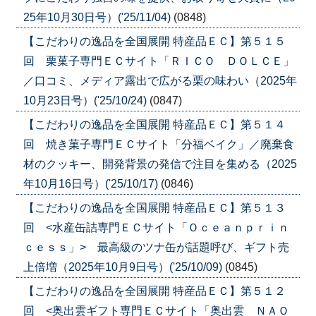
25年10月30日号）('25/11/04)
(0848)
【こだわりの逸品を全国展開 特産品ＥＣ】第５１５
回 栗菓子専門ＥＣサイト「ＲＩＣＯ ＤＯＬＣＥ」
／口コミ、メディア露出で広がる栗の味わい（2025年
10月23日号）('25/10/24)
(0847)
【こだわりの逸品を全国展開 特産品ＥＣ】第５１４
回 焼き菓子専門ＥＣサイト「分福ベイク」／廃棄食
材のクッキー、開発背景の発信で注目を集める（2025
年10月16日号）('25/10/17)
(0846)
【こだわりの逸品を全国展開 特産品ＥＣ】第５１３
回 <水産缶詰専門ＥＣサイト「Ｏｃｅａｎｐｒｉｎ
ｃｅｓｓ」> 最高級のツナ缶が話題呼び、ギフト売
上倍増（2025年10月9日号）('25/10/09)
(0845)
【こだわりの逸品を全国展開 特産品ＥＣ】第５１２
回 <奥出雲ギフト専門ＥＣサイト「奥出雲 ＮＡＯ