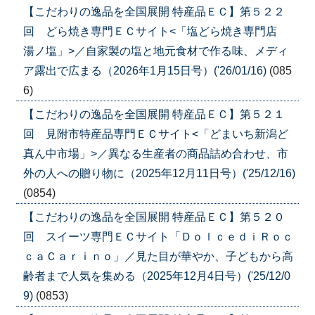
【こだわりの逸品を全国展開 特産品ＥＣ】第５２２
回 どら焼き専門ＥＣサイト<「塩どら焼き専門店
湯ノ塩」>／自家製の塩と地元食材で作る味、メディ
ア露出で広まる（2026年1月15日号）('26/01/16)
(085
6)
【こだわりの逸品を全国展開 特産品ＥＣ】第５２１
回 見附市特産品専門ＥＣサイト<「どまいち新潟ど
真ん中市場」>／異なる生産者の商品詰め合わせ、市
外の人への贈り物に（2025年12月11日号）('25/12/16)
(0854)
【こだわりの逸品を全国展開 特産品ＥＣ】第５２０
回 スイーツ専門ＥＣサイト「ＤｏｌｃｅｄｉＲｏｃ
ｃａＣａｒｉｎｏ」／見た目が華やか、子どもから高
齢者まで人気を集める（2025年12月4日号）('25/12/0
9)
(0853)