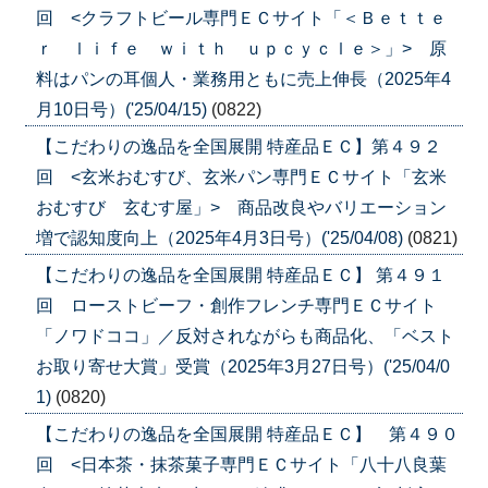
回 <クラフトビール専門ＥＣサイト「＜Ｂｅｔｔｅ
ｒ ｌｉｆｅ ｗｉｔｈ ｕｐｃｙｃｌｅ＞」> 原
料はパンの耳個人・業務用ともに売上伸長（2025年4
月10日号）('25/04/15)
(0822)
【こだわりの逸品を全国展開 特産品ＥＣ】第４９２
回 <玄米おむすび、玄米パン専門ＥＣサイト「玄米
おむすび 玄むす屋」> 商品改良やバリエーション
増で認知度向上（2025年4月3日号）('25/04/08)
(0821)
【こだわりの逸品を全国展開 特産品ＥＣ】 第４９１
回 ローストビーフ・創作フレンチ専門ＥＣサイト
「ノワドココ」／反対されながらも商品化、「ベスト
お取り寄せ大賞」受賞（2025年3月27日号）('25/04/0
1)
(0820)
【こだわりの逸品を全国展開 特産品ＥＣ】 第４９０
回 <日本茶・抹茶菓子専門ＥＣサイト「八十八良葉