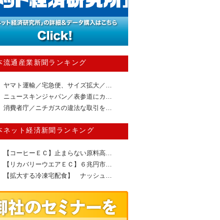
本流通産業新聞ランキング
ヤマト運輸／宅急便、サイズ拡大／…
ニュースキンジャパン／表参道にカ…
消費者庁／ニチガスの違法な取引を…
本ネット経済新聞ランキング
【コーヒーＥＣ】止まらない原料高…
【リカバリーウエアＥＣ】６兆円市…
【拡大する冷凍宅配食】 ナッシュ…