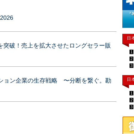
 2026
日
円を突破！売上を拡大させたロングセラー販
1
2
3
日
ァッション企業の生存戦略 〜分断を繋ぐ。勘
1
2
3