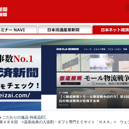
こだわりの逸品 特産品EC
】第４８８回 <温泉由来の入浴剤・ギフト専門ＥＣサイト「ＨＡＡ」> ウェ