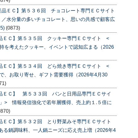
0874)
産品ＥＣ】第５３６回 チョコレート専門ＥＣサイト
〉／水分量の多いチョコレート、思いの共感で顧客広
5)
(0873)
品ＥＣ】第５３５回 クッキー専門ＥＣサイト <
持を考えたクッキー、イベントで認知広まる（2026
品ＥＣ】第５３４回 どら焼き専門ＥＣサイト <
、お取り寄せ、ギフト需要獲得（2026年4月30
71)
産品ＥＣ】 第５３３回 パンと日用品専門ＥＣサイ
」> 情報発信強化で若年層獲得、売上約１.５倍に
0870)
産品ＥＣ】第５３２回 とり野菜みそ専門ＥＣサイト
ある鍋調味料、一人鍋ニーズに応え売上増（2026年4