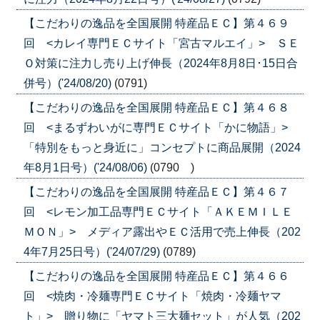
【こだわりの逸品を全国展開 特産品ＥＣ】第４６９
回 <カレイ専門ＥＣサイト「宮古マルエイ」> ＳＥ
Ｏ対策に注力し売り上げ伸長（2024年8月8日･15日合
併号）('24/08/20)
(0791)
【こだわりの逸品を全国展開 特産品ＥＣ】第４６８
回 <まるずわいがに専門ＥＣサイト「かに物語」>
「特別をもっと身近に」コンセプトに商品展開（2024
年8月1日号）('24/08/06)
(0790 )
【こだわりの逸品を全国展開 特産品ＥＣ】第４６７
回 <レモン加工品専門ＥＣサイト「ＡＫＥＭＩＬＥ
ＭＯＮ」> メディア露出やＥＣ活用で売上伸長（202
4年7月25日号）('24/07/29)
(0789)
【こだわりの逸品を全国展開 特産品ＥＣ】第４６６
回 <焼肉・冷麺専門ＥＣサイト「焼肉・冷麺ヤマ
ト」> 贈り物に「ヤマト三大麺セット」が人気（202