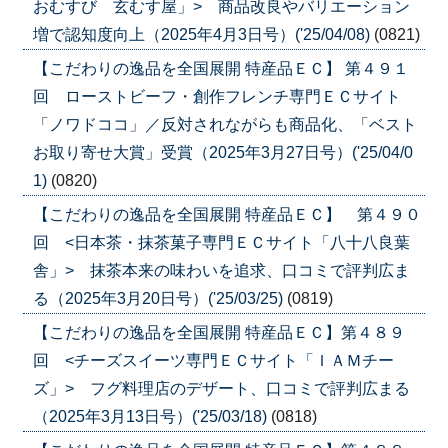
おむすび 玄むす屋」> 商品改良やバリエーション
増で認知度向上（2025年4月3日号）('25/04/08)
(0821)
【こだわりの逸品を全国展開 特産品ＥＣ】 第４９１
回 ローストビーフ・創作フレンチ専門ＥＣサイト
「ノワドココ」／反対されながらも商品化、「ベスト
お取り寄せ大賞」受賞（2025年3月27日号）('25/04/0
1)
(0820)
【こだわりの逸品を全国展開 特産品ＥＣ】 第４９０
回 <日本茶・抹茶菓子専門ＥＣサイト「八十八良葉
舎」> 抹茶本来の味わいを追求、口コミで評判広ま
る（2025年3月20日号）('25/03/25)
(0819)
【こだわりの逸品を全国展開 特産品ＥＣ】第４８９
回 <チーズスイーツ専門ＥＣサイト「ＩＡＭチー
ズ」> フグ料理店のデザート、口コミで評判広まる
（2025年3月13日号）('25/03/18)
(0818)