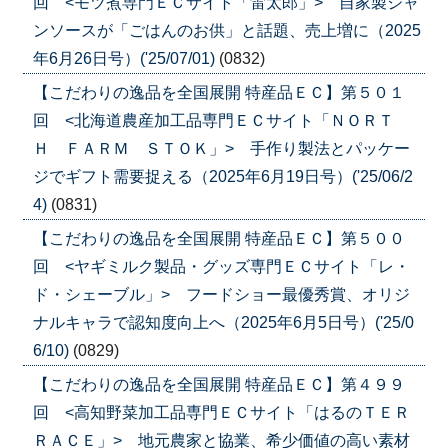
回 <モツ煮専門ＥＣサイト「雷太郎」> 自家製ジャ
ンソースが「ごはんのお供」と話題、売上増に（2025
年6月26日号）('25/07/01)
(0832)
【こだわりの逸品を全国展開 特産品ＥＣ】第５０１
回 <北海道農産加工品専門ＥＣサイト「ＮＯＲＴ
Ｈ ＦＡＲＭ ＳＴＯＫ」> 手作り製法とパッケー
ジでギフト需要捉える（2025年6月19日号）('25/06/2
4)
(0831)
【こだわりの逸品を全国展開 特産品ＥＣ】第５００
回 <ヤギミルク製品・グッズ専門ＥＣサイト「レ・
ド・シェーブル」> フードショー最優秀賞、オリジ
ナルキャラで認知度向上へ（2025年6月5日号）('25/0
6/10)
(0829)
【こだわりの逸品を全国展開 特産品ＥＣ】第４９９
回 <高知野菜加工品専門ＥＣサイト「はるのＴＥＲ
ＲＡＣＥ」> 地元農家と協業、希少価値の高い素材