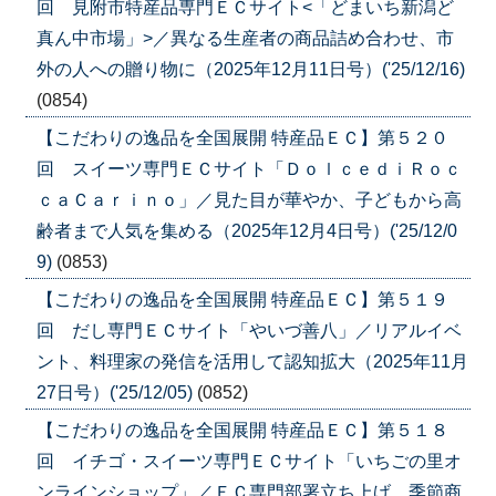
回 見附市特産品専門ＥＣサイト<「どまいち新潟ど
真ん中市場」>／異なる生産者の商品詰め合わせ、市
外の人への贈り物に（2025年12月11日号）('25/12/16)
(0854)
【こだわりの逸品を全国展開 特産品ＥＣ】第５２０
回 スイーツ専門ＥＣサイト「ＤｏｌｃｅｄｉＲｏｃ
ｃａＣａｒｉｎｏ」／見た目が華やか、子どもから高
齢者まで人気を集める（2025年12月4日号）('25/12/0
9)
(0853)
【こだわりの逸品を全国展開 特産品ＥＣ】第５１９
回 だし専門ＥＣサイト「やいづ善八」／リアルイベ
ント、料理家の発信を活用して認知拡大（2025年11月
27日号）('25/12/05)
(0852)
【こだわりの逸品を全国展開 特産品ＥＣ】第５１８
回 イチゴ・スイーツ専門ＥＣサイト「いちごの里オ
ンラインショップ」／ＥＣ専門部署立ち上げ、季節商