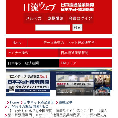
Home
データ販売の「ネット経済研究所」
セミナーNAVI
日本流通産業新聞
日本ネット経済新聞
DMフェア
Home
日本ネット経済新聞
連載記事
こだわりの逸品 特産品EC
【こだわりの逸品を全国展開 特産品ＥＣ】第２７２回 〈漢方
薬・和漢薬専門ＥＣサイト「池田屋安兵衛商店」〉／薬の歴史を