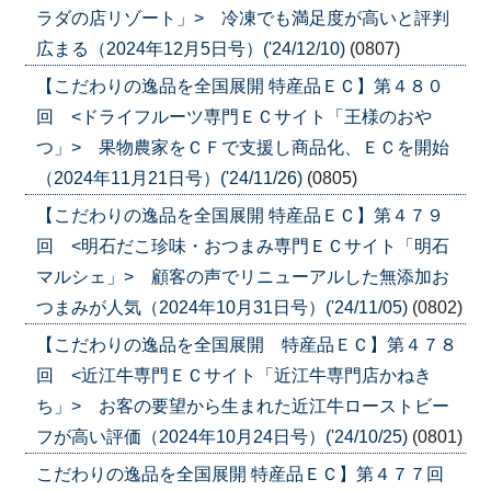
ラダの店リゾート」> 冷凍でも満足度が高いと評判
広まる（2024年12月5日号）('24/12/10)
(0807)
【こだわりの逸品を全国展開 特産品ＥＣ】第４８０
回 <ドライフルーツ専門ＥＣサイト「王様のおや
つ」> 果物農家をＣＦで支援し商品化、ＥＣを開始
（2024年11月21日号）('24/11/26)
(0805)
【こだわりの逸品を全国展開 特産品ＥＣ】第４７９
回 <明石だこ珍味・おつまみ専門ＥＣサイト「明石
マルシェ」> 顧客の声でリニューアルした無添加お
つまみが人気（2024年10月31日号）('24/11/05)
(0802)
【こだわりの逸品を全国展開 特産品ＥＣ】第４７８
回 <近江牛専門ＥＣサイト「近江牛専門店かねき
ち」> お客の要望から生まれた近江牛ローストビー
フが高い評価（2024年10月24日号）('24/10/25)
(0801)
こだわりの逸品を全国展開 特産品ＥＣ】第４７７回