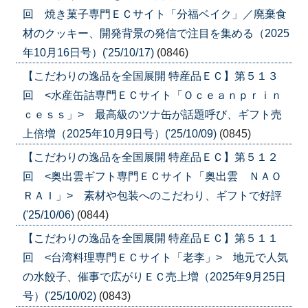
回 焼き菓子専門ＥＣサイト「分福ベイク」／廃棄食
材のクッキー、開発背景の発信で注目を集める（2025
年10月16日号）('25/10/17)
(0846)
【こだわりの逸品を全国展開 特産品ＥＣ】第５１３
回 <水産缶詰専門ＥＣサイト「Ｏｃｅａｎｐｒｉｎ
ｃｅｓｓ」> 最高級のツナ缶が話題呼び、ギフト売
上倍増（2025年10月9日号）('25/10/09)
(0845)
【こだわりの逸品を全国展開 特産品ＥＣ】第５１２
回 <奥出雲ギフト専門ＥＣサイト「奥出雲 ＮＡＯ
ＲＡＩ」> 素材や包装へのこだわり、ギフトで好評
('25/10/06)
(0844)
【こだわりの逸品を全国展開 特産品ＥＣ】第５１１
回 <台湾料理専門ＥＣサイト「老李」> 地元で人気
の水餃子、催事で広がりＥＣ売上増（2025年9月25日
号）('25/10/02)
(0843)