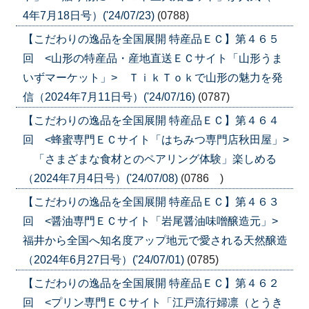
4年7月18日号）('24/07/23)
(0788)
【こだわりの逸品を全国展開 特産品ＥＣ】第４６５
回 <山形の特産品・産地直送ＥＣサイト「山形うま
いずマーケット」> ＴｉｋＴｏｋで山形の魅力を発
信（2024年7月11日号）('24/07/16)
(0787)
【こだわりの逸品を全国展開 特産品ＥＣ】第４６４
回 <蜂蜜専門ＥＣサイト「はちみつ専門店秋田屋」>
「さまざまな食材とのペアリング体験」楽しめる
（2024年7月4日号）('24/07/08)
(0786 )
【こだわりの逸品を全国展開 特産品ＥＣ】第４６３
回 <醤油専門ＥＣサイト「岩尾醤油味噌醸造元」>
福井から全国へ知名度アップ地元で愛される天然醸造
（2024年6月27日号）('24/07/01)
(0785)
【こだわりの逸品を全国展開 特産品ＥＣ】第４６２
回 <プリン専門ＥＣサイト「江戸流行婦凛（とうき