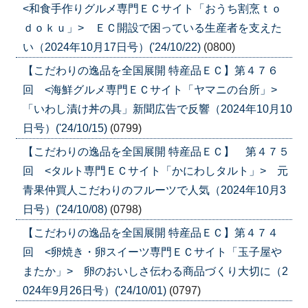
<和食手作りグルメ専門ＥＣサイト「おうち割烹ｔｏ
ｄｏｋｕ」> ＥＣ開設で困っている生産者を支えた
い（2024年10月17日号）('24/10/22)
(0800)
【こだわりの逸品を全国展開 特産品ＥＣ】第４７６
回 <海鮮グルメ専門ＥＣサイト「ヤマニの台所」>
「いわし漬け丼の具」新聞広告で反響（2024年10月10
日号）('24/10/15)
(0799)
【こだわりの逸品を全国展開 特産品ＥＣ】 第４７５
回 <タルト専門ＥＣサイト「かにわしタルト」> 元
青果仲買人こだわりのフルーツで人気（2024年10月3
日号）('24/10/08)
(0798)
【こだわりの逸品を全国展開 特産品ＥＣ】第４７４
回 <卵焼き・卵スイーツ専門ＥＣサイト「玉子屋や
またか」> 卵のおいしさ伝わる商品づくり大切に（2
024年9月26日号）('24/10/01)
(0797)