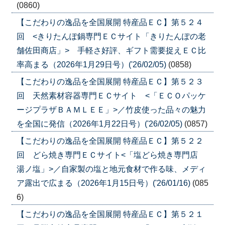
(0860)
【こだわりの逸品を全国展開 特産品ＥＣ】第５２４
回 <きりたんぽ鍋専門ＥＣサイト「きりたんぽの老
舗佐田商店」> 手軽さ好評、ギフト需要捉えＥＣ比
率高まる（2026年1月29日号）('26/02/05)
(0858)
【こだわりの逸品を全国展開 特産品ＥＣ】第５２３
回 天然素材容器専門ＥＣサイト <「ＥＣＯパッケ
ージプラザＢＡＭＬＥＥ」>／竹皮使った品々の魅力
を全国に発信（2026年1月22日号）('26/02/05)
(0857)
【こだわりの逸品を全国展開 特産品ＥＣ】第５２２
回 どら焼き専門ＥＣサイト<「塩どら焼き専門店
湯ノ塩」>／自家製の塩と地元食材で作る味、メディ
ア露出で広まる（2026年1月15日号）('26/01/16)
(085
6)
【こだわりの逸品を全国展開 特産品ＥＣ】第５２１