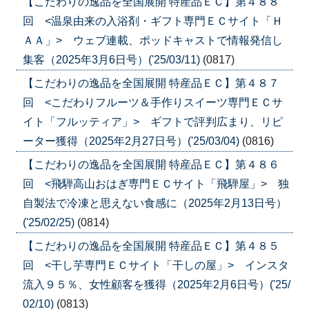
【こだわりの逸品を全国展開 特産品ＥＣ】第４８８
回 <温泉由来の入浴剤・ギフト専門ＥＣサイト「Ｈ
ＡＡ」> ウェブ連載、ポッドキャストで情報発信し
集客（2025年3月6日号）('25/03/11)
(0817)
【こだわりの逸品を全国展開 特産品ＥＣ】第４８７
回 <こだわりフルーツ＆手作りスイーツ専門ＥＣサ
イト「フルッティア」> ギフトで評判広まり、リピ
ーター獲得（2025年2月27日号）('25/03/04)
(0816)
【こだわりの逸品を全国展開 特産品ＥＣ】第４８６
回 <飛騨高山おはぎ専門ＥＣサイト「飛騨屋」> 独
自製法で冷凍と思えない食感に（2025年2月13日号）
('25/02/25)
(0814)
【こだわりの逸品を全国展開 特産品ＥＣ】第４８５
回 <干し芋専門ＥＣサイト「干しの屋」> インスタ
流入９５％、女性顧客を獲得（2025年2月6日号）('25/
02/10)
(0813)