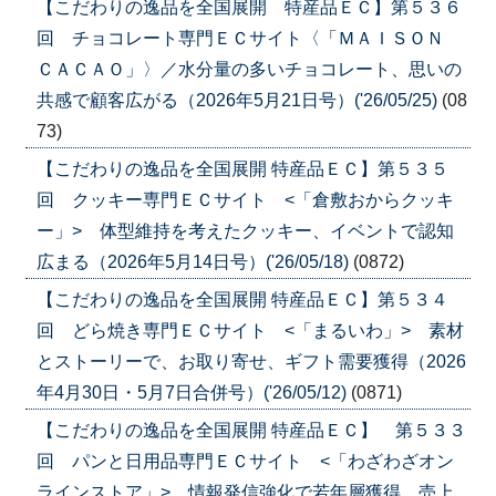
【こだわりの逸品を全国展開 特産品ＥＣ】第５３６
回 チョコレート専門ＥＣサイト〈「ＭＡＩＳＯＮ
ＣＡＣＡＯ」〉／水分量の多いチョコレート、思いの
共感で顧客広がる（2026年5月21日号）('26/05/25)
(08
73)
【こだわりの逸品を全国展開 特産品ＥＣ】第５３５
回 クッキー専門ＥＣサイト <「倉敷おからクッキ
ー」> 体型維持を考えたクッキー、イベントで認知
広まる（2026年5月14日号）('26/05/18)
(0872)
【こだわりの逸品を全国展開 特産品ＥＣ】第５３４
回 どら焼き専門ＥＣサイト <「まるいわ」> 素材
とストーリーで、お取り寄せ、ギフト需要獲得（2026
年4月30日・5月7日合併号）('26/05/12)
(0871)
【こだわりの逸品を全国展開 特産品ＥＣ】 第５３３
回 パンと日用品専門ＥＣサイト <「わざわざオン
ラインストア」> 情報発信強化で若年層獲得、売上