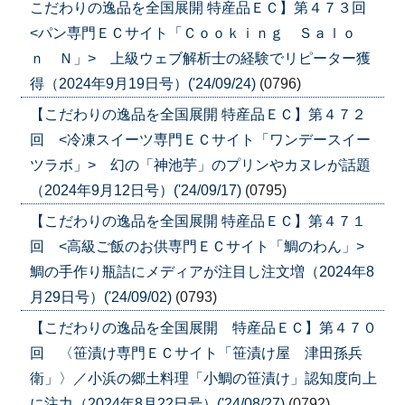
こだわりの逸品を全国展開 特産品ＥＣ】第４７３回
<パン専門ＥＣサイト「Ｃｏｏｋｉｎｇ Ｓａｌｏ
ｎ Ｎ」> 上級ウェブ解析士の経験でリピーター獲
得（2024年9月19日号）('24/09/24)
(0796)
【こだわりの逸品を全国展開 特産品ＥＣ】第４７２
回 <冷凍スイーツ専門ＥＣサイト「ワンデースイー
ツラボ」> 幻の「神池芋」のプリンやカヌレが話題
（2024年9月12日号）('24/09/17)
(0795)
【こだわりの逸品を全国展開 特産品ＥＣ】第４７１
回 <高級ご飯のお供専門ＥＣサイト「鯛のわん」>
鯛の手作り瓶詰にメディアが注目し注文増（2024年8
月29日号）('24/09/02)
(0793)
【こだわりの逸品を全国展開 特産品ＥＣ】第４７０
回 〈笹漬け専門ＥＣサイト「笹漬け屋 津田孫兵
衛」〉／小浜の郷土料理「小鯛の笹漬け」認知度向上
に注力（2024年8月22日号）('24/08/27)
(0792)