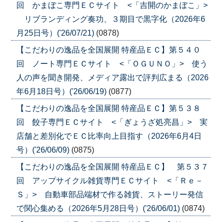
回 かまぼこ専門ＥＣサイト <「吉開のかまぼこ」>
リブランディング奏功、３期目で黒字化（2026年6
月25日号）('26/07/21)
(0878)
【こだわりの逸品を全国展開 特産品ＥＣ】第５４０
回 ノート専門ＥＣサイト <「ＯＧＵＮＯ」> 使う
人の声を聞き開発、メディア露出で評判広まる（2026
年6月18日号）('26/06/19)
(0877)
【こだわりの逸品を全国展開 特産品ＥＣ】第５３８
回 餃子専門ＥＣサイト <「ぎょうざ処亮昌」> 実
店舗と差別化でＥＣ比率向上目指す（2026年6月4日
号）('26/06/09)
(0875)
【こだわりの逸品を全国展開 特産品ＥＣ】 第５３７
回 アップサイクル雑貨専門ＥＣサイト <「Ｒｅ－
Ｓ」> 自動車部品端材で作る雑貨、ストーリー発信
で関心集める（2026年5月28日号）('26/06/01)
(0874)