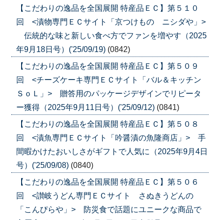
【こだわりの逸品を全国展開 特産品ＥＣ】第５１０
回 <漬物専門ＥＣサイト「京つけもの ニシダや」>
伝統的な味と新しい食べ方でファンを増やす（2025
年9月18日号）('25/09/19)
(0842)
【こだわりの逸品を全国展開 特産品ＥＣ】第５０９
回 <チーズケーキ専門ＥＣサイト「バル＆キッチン
ＳｏＬ」> 贈答用のパッケージデザインでリピータ
ー獲得（2025年9月11日号）('25/09/12)
(0841)
【こだわりの逸品を全国展開 特産品ＥＣ】第５０８
回 <漬魚専門ＥＣサイト「吟醤漬の魚隆商店」> 手
間暇かけたおいしさがギフトで人気に（2025年9月4日
号）('25/09/08)
(0840)
【こだわりの逸品を全国展開 特産品ＥＣ】第５０６
回 <讃岐うどん専門ＥＣサイト さぬきうどんの
「こんぴらや」> 防災食で話題にユニークな商品で