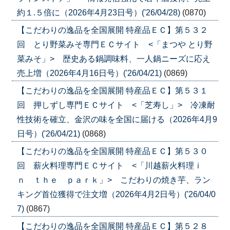
約１.５倍に（2026年4月23日号）('26/04/28)
(0870)
【こだわりの逸品を全国展開 特産品ＥＣ】第５３２
回 とり野菜みそ専門ＥＣサイト <「まつや とり野
菜みそ」> 歴史ある鍋調味料、一人鍋ニーズに応え
売上増（2026年4月16日号）('26/04/21)
(0869)
【こだわりの逸品を全国展開 特産品ＥＣ】第５３１
回 押しずし専門ＥＣサイト <「芝寿し」> 冷凍耐
性技術を確立、金沢の味を全国に届ける（2026年4月9
日号）('26/04/21)
(0868)
【こだわりの逸品を全国展開 特産品ＥＣ】第５３０
回 薪火料理専門ＥＣサイト <「川越薪火料理ｉ
ｎ ｔｈｅ ｐａｒｋ」> こだわりの焼き芋、ラン
キング首位獲得で注文増（2026年4月2日号）('26/04/0
7)
(0867)
【こだわりの逸品を全国展開 特産品ＥＣ】第５２８