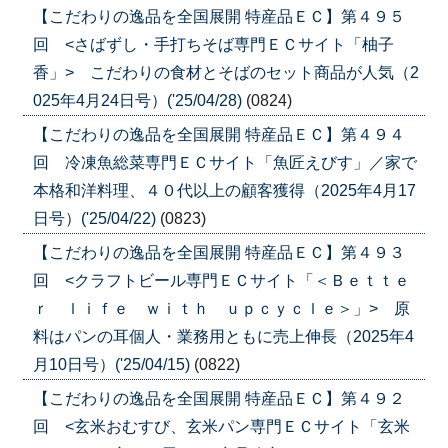
【こだわりの逸品を全国展開 特産品ＥＣ】第４９５
回 <さばずし・手打ちそば専門ＥＣサイト「柚子
香」> こだわりの食材とそばのセット商品が人気（2
025年4月24日号）('25/04/28)
(0824)
【こだわりの逸品を全国展開 特産品ＥＣ】第４９４
回 冷凍魚総菜専門ＥＣサイト「魚匠えびす」／家で
本格和洋料理、４０代以上の顧客獲得（2025年4月17
日号）('25/04/22)
(0823)
【こだわりの逸品を全国展開 特産品ＥＣ】第４９３
回 <クラフトビール専門ＥＣサイト「＜Ｂｅｔｔｅ
ｒ ｌｉｆｅ ｗｉｔｈ ｕｐｃｙｃｌｅ＞」> 原
料はパンの耳個人・業務用ともに売上伸長（2025年4
月10日号）('25/04/15)
(0822)
【こだわりの逸品を全国展開 特産品ＥＣ】第４９２
回 <玄米おむすび、玄米パン専門ＥＣサイト「玄米