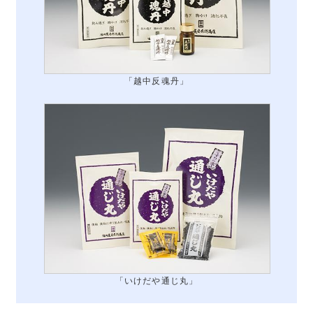
「越中反魂丹」
「いけだや通じ丸」