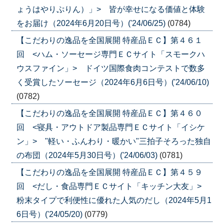
ょうはやりぷりん）」> 皆が幸せになる価値と体験
をお届け（2024年6月20日号）('24/06/25)
(0784)
【こだわりの逸品を全国展開 特産品ＥＣ】第４６１
回 <ハム・ソーセージ専門ＥＣサイト「スモークハ
ウスファイン」> ドイツ国際食肉コンテストで数多
く受賞したソーセージ（2024年6月6日号）('24/06/10)
(0782)
【こだわりの逸品を全国展開 特産品ＥＣ】第４６０
回 <寝具・アウトドア製品専門ＥＣサイト「イシケ
ン」> "軽い・ふんわり・暖かい"三拍子そろった独自
の布団（2024年5月30日号）('24/06/03)
(0781)
【こだわりの逸品を全国展開 特産品ＥＣ】第４５９
回 <だし・食品専門ＥＣサイト「キッチン大友」>
粉末タイプで利便性に優れた人気のだし（2024年5月1
6日号）('24/05/20)
(0779)