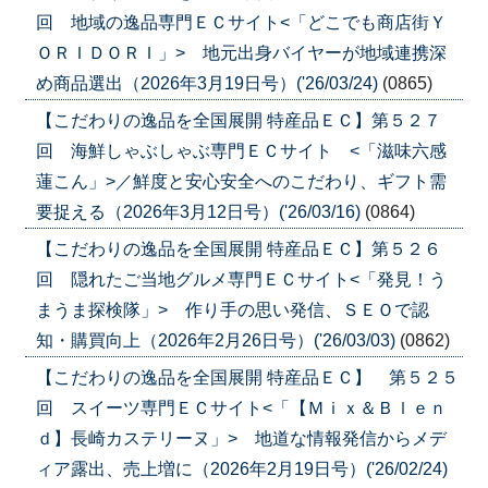
回 地域の逸品専門ＥＣサイト<「どこでも商店街Ｙ
ＯＲＩＤＯＲＩ」> 地元出身バイヤーが地域連携深
め商品選出（2026年3月19日号）('26/03/24)
(0865)
【こだわりの逸品を全国展開 特産品ＥＣ】第５２７
回 海鮮しゃぶしゃぶ専門ＥＣサイト <「滋味六感
蓮こん」>／鮮度と安心安全へのこだわり、ギフト需
要捉える（2026年3月12日号）('26/03/16)
(0864)
【こだわりの逸品を全国展開 特産品ＥＣ】第５２６
回 隠れたご当地グルメ専門ＥＣサイト<「発見！う
まうま探検隊」> 作り手の思い発信、ＳＥＯで認
知・購買向上（2026年2月26日号）('26/03/03)
(0862)
【こだわりの逸品を全国展開 特産品ＥＣ】 第５２５
回 スイーツ専門ＥＣサイト<「【Ｍｉｘ＆Ｂｌｅｎ
ｄ】長崎カステリーヌ」> 地道な情報発信からメデ
ィア露出、売上増に（2026年2月19日号）('26/02/24)