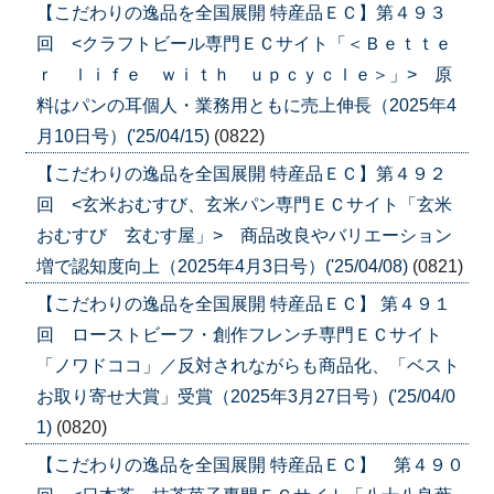
【こだわりの逸品を全国展開 特産品ＥＣ】第４９３
回 <クラフトビール専門ＥＣサイト「＜Ｂｅｔｔｅ
ｒ ｌｉｆｅ ｗｉｔｈ ｕｐｃｙｃｌｅ＞」> 原
料はパンの耳個人・業務用ともに売上伸長（2025年4
月10日号）('25/04/15)
(0822)
【こだわりの逸品を全国展開 特産品ＥＣ】第４９２
回 <玄米おむすび、玄米パン専門ＥＣサイト「玄米
おむすび 玄むす屋」> 商品改良やバリエーション
増で認知度向上（2025年4月3日号）('25/04/08)
(0821)
【こだわりの逸品を全国展開 特産品ＥＣ】 第４９１
回 ローストビーフ・創作フレンチ専門ＥＣサイト
「ノワドココ」／反対されながらも商品化、「ベスト
お取り寄せ大賞」受賞（2025年3月27日号）('25/04/0
1)
(0820)
【こだわりの逸品を全国展開 特産品ＥＣ】 第４９０