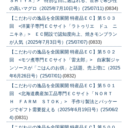
ＳＨＩＹＡ」> 特別な日に選ばれる、世界で希少性
の高いマグロ（2025年7月10日号）('25/07/11)
(0834)
【こだわりの逸品を全国展開 特産品ＥＣ】第５０３
回 <洋菓子専門ＥＣサイト「ラトゥリエ ドュ ニ
ニキネ」> ＥＣ開設で認知度向上、焼きモンブラン
が人気（2025年7月3日号）('25/07/07)
(0833)
【こだわりの逸品を全国展開 特産品ＥＣ】第５０２
回 <モツ煮専門ＥＣサイト「雷太郎」> 自家製ジャ
ンソースが「ごはんのお供」と話題、売上増に（2025
年6月26日号）('25/07/01)
(0832)
【こだわりの逸品を全国展開 特産品ＥＣ】第５０１
回 <北海道農産加工品専門ＥＣサイト「ＮＯＲＴ
Ｈ ＦＡＲＭ ＳＴＯＫ」> 手作り製法とパッケー
ジでギフト需要捉える（2025年6月19日号）('25/06/2
4)
(0831)
【こだわりの逸品を全国展開 特産品ＥＣ】第５００