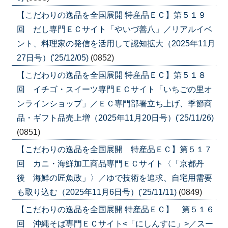
【こだわりの逸品を全国展開 特産品ＥＣ】第５１９
回 だし専門ＥＣサイト「やいづ善八」／リアルイベ
ント、料理家の発信を活用して認知拡大（2025年11月
27日号）('25/12/05)
(0852)
【こだわりの逸品を全国展開 特産品ＥＣ】第５１８
回 イチゴ・スイーツ専門ＥＣサイト「いちごの里オ
ンラインショップ」／ＥＣ専門部署立ち上げ、季節商
品・ギフト品売上増（2025年11月20日号）('25/11/26)
(0851)
【こだわりの逸品を全国展開 特産品ＥＣ】第５１７
回 カニ・海鮮加工商品専門ＥＣサイト〈「京都丹
後 海鮮の匠魚政」〉／ゆで技術を追求、自宅用需要
も取り込む（2025年11月6日号）('25/11/11)
(0849)
【こだわりの逸品を全国展開 特産品ＥＣ】 第５１６
回 沖縄そば専門ＥＣサイト<「にしんすに」>／スー