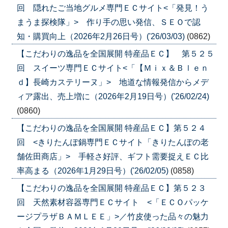
回 隠れたご当地グルメ専門ＥＣサイト<「発見！う
まうま探検隊」> 作り手の思い発信、ＳＥＯで認
知・購買向上（2026年2月26日号）('26/03/03)
(0862)
【こだわりの逸品を全国展開 特産品ＥＣ】 第５２５
回 スイーツ専門ＥＣサイト<「【Ｍｉｘ＆Ｂｌｅｎ
ｄ】長崎カステリーヌ」> 地道な情報発信からメデ
ィア露出、売上増に（2026年2月19日号）('26/02/24)
(0860)
【こだわりの逸品を全国展開 特産品ＥＣ】第５２４
回 <きりたんぽ鍋専門ＥＣサイト「きりたんぽの老
舗佐田商店」> 手軽さ好評、ギフト需要捉えＥＣ比
率高まる（2026年1月29日号）('26/02/05)
(0858)
【こだわりの逸品を全国展開 特産品ＥＣ】第５２３
回 天然素材容器専門ＥＣサイト <「ＥＣＯパッケ
ージプラザＢＡＭＬＥＥ」>／竹皮使った品々の魅力