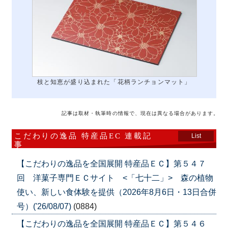
枝と知恵が盛り込まれた「花柄ランチョンマット」
記事は取材・執筆時の情報で、現在は異なる場合があります。
こだわりの逸品 特産品EC 連載記
List
事
【こだわりの逸品を全国展開 特産品ＥＣ】第５４７
回 洋菓子専門ＥＣサイト <「七十二」> 森の植物
使い、新しい食体験を提供（2026年8月6日・13日合併
号）('26/08/07)
(0884)
【こだわりの逸品を全国展開 特産品ＥＣ】第５４６