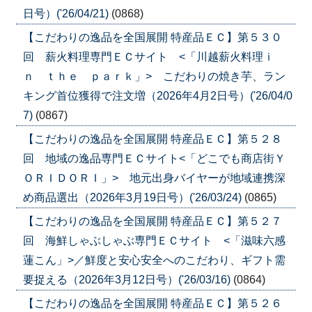
日号）('26/04/21)
(0868)
【こだわりの逸品を全国展開 特産品ＥＣ】第５３０
回 薪火料理専門ＥＣサイト <「川越薪火料理ｉ
ｎ ｔｈｅ ｐａｒｋ」> こだわりの焼き芋、ラン
キング首位獲得で注文増（2026年4月2日号）('26/04/0
7)
(0867)
【こだわりの逸品を全国展開 特産品ＥＣ】第５２８
回 地域の逸品専門ＥＣサイト<「どこでも商店街Ｙ
ＯＲＩＤＯＲＩ」> 地元出身バイヤーが地域連携深
め商品選出（2026年3月19日号）('26/03/24)
(0865)
【こだわりの逸品を全国展開 特産品ＥＣ】第５２７
回 海鮮しゃぶしゃぶ専門ＥＣサイト <「滋味六感
蓮こん」>／鮮度と安心安全へのこだわり、ギフト需
要捉える（2026年3月12日号）('26/03/16)
(0864)
【こだわりの逸品を全国展開 特産品ＥＣ】第５２６