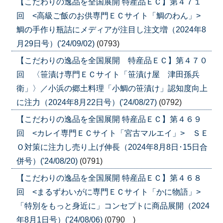
【こだわりの逸品を全国展開 特産品ＥＣ】第４７１
回 <高級ご飯のお供専門ＥＣサイト「鯛のわん」>
鯛の手作り瓶詰にメディアが注目し注文増（2024年8
月29日号）('24/09/02)
(0793)
【こだわりの逸品を全国展開 特産品ＥＣ】第４７０
回 〈笹漬け専門ＥＣサイト「笹漬け屋 津田孫兵
衛」〉／小浜の郷土料理「小鯛の笹漬け」認知度向上
に注力（2024年8月22日号）('24/08/27)
(0792)
【こだわりの逸品を全国展開 特産品ＥＣ】第４６９
回 <カレイ専門ＥＣサイト「宮古マルエイ」> ＳＥ
Ｏ対策に注力し売り上げ伸長（2024年8月8日･15日合
併号）('24/08/20)
(0791)
【こだわりの逸品を全国展開 特産品ＥＣ】第４６８
回 <まるずわいがに専門ＥＣサイト「かに物語」>
「特別をもっと身近に」コンセプトに商品展開（2024
年8月1日号）('24/08/06)
(0790 )