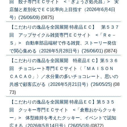
回 餃子専門ＥＣサイト <「ぎょうざ処亮昌」> 実
店舗と差別化でＥＣ比率向上目指す（2026年6月4日
号）('26/06/09)
(0875)
【こだわりの逸品を全国展開 特産品ＥＣ】 第５３７
回 アップサイクル雑貨専門ＥＣサイト <「Ｒｅ－
Ｓ」> 自動車部品端材で作る雑貨、ストーリー発信
で関心集める（2026年5月28日号）('26/06/01)
(0874)
【こだわりの逸品を全国展開 特産品ＥＣ】第５３６
回 チョコレート専門ＥＣサイト〈「ＭＡＩＳＯＮ
ＣＡＣＡＯ」〉／水分量の多いチョコレート、思いの
共感で顧客広がる（2026年5月21日号）('26/05/25)
(08
73)
【こだわりの逸品を全国展開 特産品ＥＣ】第５３５
回 クッキー専門ＥＣサイト <「倉敷おからクッキ
ー」> 体型維持を考えたクッキー、イベントで認知
広まる（2026年5月14日号）('26/05/18)
(0872)