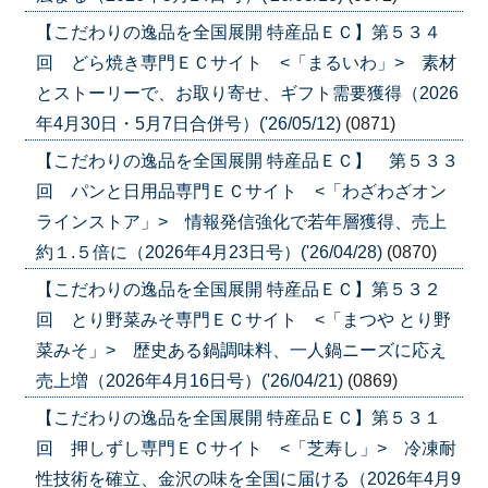
【こだわりの逸品を全国展開 特産品ＥＣ】第５３４
回 どら焼き専門ＥＣサイト <「まるいわ」> 素材
とストーリーで、お取り寄せ、ギフト需要獲得（2026
年4月30日・5月7日合併号）('26/05/12)
(0871)
【こだわりの逸品を全国展開 特産品ＥＣ】 第５３３
回 パンと日用品専門ＥＣサイト <「わざわざオン
ラインストア」> 情報発信強化で若年層獲得、売上
約１.５倍に（2026年4月23日号）('26/04/28)
(0870)
【こだわりの逸品を全国展開 特産品ＥＣ】第５３２
回 とり野菜みそ専門ＥＣサイト <「まつや とり野
菜みそ」> 歴史ある鍋調味料、一人鍋ニーズに応え
売上増（2026年4月16日号）('26/04/21)
(0869)
【こだわりの逸品を全国展開 特産品ＥＣ】第５３１
回 押しずし専門ＥＣサイト <「芝寿し」> 冷凍耐
性技術を確立、金沢の味を全国に届ける（2026年4月9