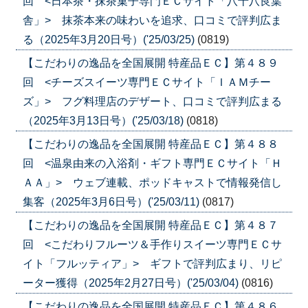
回 <日本茶・抹茶菓子専門ＥＣサイト「八十八良葉
舎」> 抹茶本来の味わいを追求、口コミで評判広ま
る（2025年3月20日号）('25/03/25)
(0819)
【こだわりの逸品を全国展開 特産品ＥＣ】第４８９
回 <チーズスイーツ専門ＥＣサイト「ＩＡＭチー
ズ」> フグ料理店のデザート、口コミで評判広まる
（2025年3月13日号）('25/03/18)
(0818)
【こだわりの逸品を全国展開 特産品ＥＣ】第４８８
回 <温泉由来の入浴剤・ギフト専門ＥＣサイト「Ｈ
ＡＡ」> ウェブ連載、ポッドキャストで情報発信し
集客（2025年3月6日号）('25/03/11)
(0817)
【こだわりの逸品を全国展開 特産品ＥＣ】第４８７
回 <こだわりフルーツ＆手作りスイーツ専門ＥＣサ
イト「フルッティア」> ギフトで評判広まり、リピ
ーター獲得（2025年2月27日号）('25/03/04)
(0816)
【こだわりの逸品を全国展開 特産品ＥＣ】第４８６