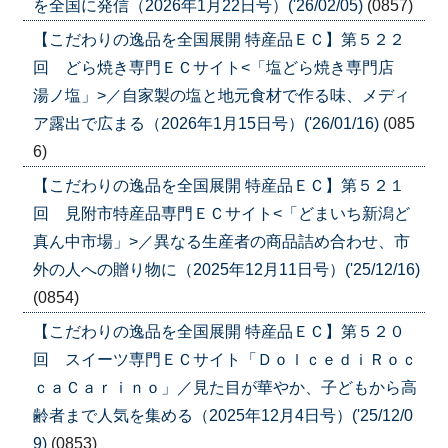
を全国に発信（2026年1月22日号）('26/02/05)
(0857)
【こだわりの逸品を全国展開 特産品ＥＣ】第５２２
回 どら焼き専門ＥＣサイト<「塩どら焼き専門店
湯ノ塩」>／自家製の塩と地元食材で作る味、メディ
ア露出で広まる（2026年1月15日号）('26/01/16)
(085
6)
【こだわりの逸品を全国展開 特産品ＥＣ】第５２１
回 見附市特産品専門ＥＣサイト<「どまいち新潟ど
真ん中市場」>／異なる生産者の商品詰め合わせ、市
外の人への贈り物に（2025年12月11日号）('25/12/16)
(0854)
【こだわりの逸品を全国展開 特産品ＥＣ】第５２０
回 スイーツ専門ＥＣサイト「ＤｏｌｃｅｄｉＲｏｃ
ｃａＣａｒｉｎｏ」／見た目が華やか、子どもから高
齢者まで人気を集める（2025年12月4日号）('25/12/0
9)
(0853)