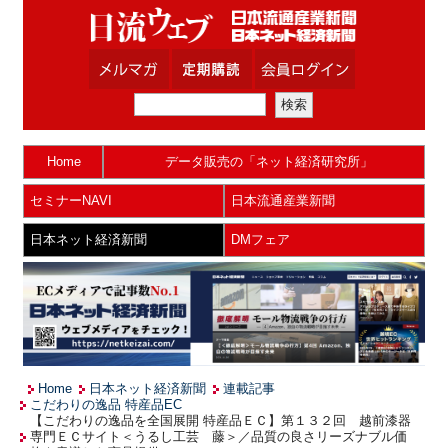
Home
データ販売の「ネット経済研究所」
セミナーNAVI
日本流通産業新聞
日本ネット経済新聞
DMフェア
Home
日本ネット経済新聞
連載記事
こだわりの逸品 特産品EC
【こだわりの逸品を全国展開 特産品ＥＣ】第１３２回 越前漆器
専門ＥＣサイト＜うるし工芸 藤＞／品質の良さリーズナブル価