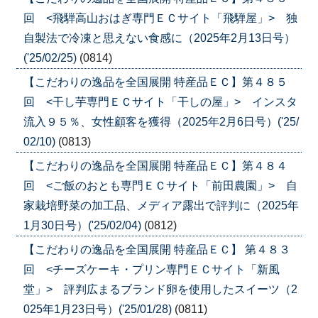
回 <飛騨高山おはぎ専門ＥＣサイト「飛騨屋」> 独
自製法で冷凍と思えない食感に（2025年2月13日号）
('25/02/25)
(0814)
【こだわりの逸品を全国展開 特産品ＥＣ】第４８５
回 <干し芋専門ＥＣサイト「干しの屋」> インスタ
流入９５％、女性顧客を獲得（2025年2月6日号）('25/
02/10)
(0813)
【こだわりの逸品を全国展開 特産品ＥＣ】第４８４
回 <ご飯のおとも専門ＥＣサイト「前田農園」> 自
家栽培野菜の加工品、メディア露出で評判に（2025年
1月30日号）('25/02/04)
(0812)
【こだわりの逸品を全国展開 特産品ＥＣ】 第４８３
回 <チーズケーキ・プリン専門ＥＣサイト「新風
堂」> 評判広まるブランド卵を使用したスイーツ（2
025年1月23日号）('25/01/28)
(0811)