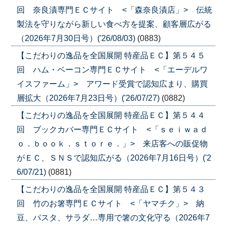
回 奈良漬専門ＥＣサイト <「森奈良漬店」> 伝統
製法を守りながら新しい食べ方を提案、顧客層広がる
（2026年7月30日号）('26/08/03)
(0883)
【こだわりの逸品を全国展開 特産品ＥＣ】第５４５
回 ハム・ベーコン専門ＥＣサイト <「エーデルワ
イスファーム」> アワード受賞で認知広まり、購買
層拡大（2026年7月23日号）('26/07/27)
(0882)
【こだわりの逸品を全国展開 特産品ＥＣ】第５４４
回 ブックカバー専門ＥＣサイト <「ｓｅｉｗａｄ
ｏ．ｂｏｏｋ．ｓｔｏｒｅ．」> 来店客への販促物
がＥＣ、ＳＮＳで認知広がる（2026年7月16日号）('2
6/07/21)
(0881)
【こだわりの逸品を全国展開 特産品ＥＣ】第５４３
回 竹のお箸専門ＥＣサイト <「ヤマチク」> 納
豆、パスタ、サラダ…専用で箸の文化守る（2026年7