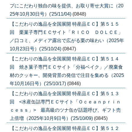
プにこだわり独自の味を提供、お取り寄せ大賞に（20
25年10月30日号）('25/11/04)
(0848)
【こだわりの逸品を全国展開 特産品ＥＣ】第５１５
回 栗菓子専門ＥＣサイト「ＲＩＣＯ ＤＯＬＣＥ」
／口コミ、メディア露出で広がる栗の味わい（2025年
10月23日号）('25/10/24)
(0847)
【こだわりの逸品を全国展開 特産品ＥＣ】第５１４
回 焼き菓子専門ＥＣサイト「分福ベイク」／廃棄食
材のクッキー、開発背景の発信で注目を集める（2025
年10月16日号）('25/10/17)
(0846)
【こだわりの逸品を全国展開 特産品ＥＣ】第５１３
回 <水産缶詰専門ＥＣサイト「Ｏｃｅａｎｐｒｉｎ
ｃｅｓｓ」> 最高級のツナ缶が話題呼び、ギフト売
上倍増（2025年10月9日号）('25/10/09)
(0845)
【こだわりの逸品を全国展開 特産品ＥＣ】第５１２