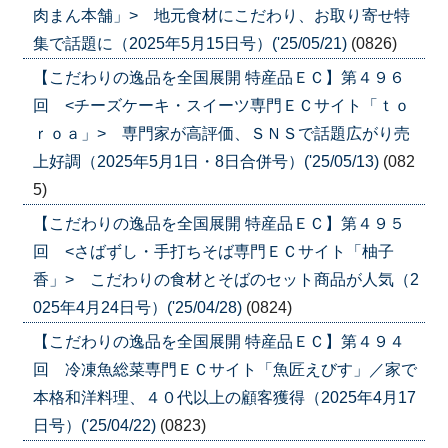
肉まん本舗」> 地元食材にこだわり、お取り寄せ特
集で話題に（2025年5月15日号）('25/05/21)
(0826)
【こだわりの逸品を全国展開 特産品ＥＣ】第４９６
回 <チーズケーキ・スイーツ専門ＥＣサイト「ｔｏ
ｒｏａ」> 専門家が高評価、ＳＮＳで話題広がり売
上好調（2025年5月1日・8日合併号）('25/05/13)
(082
5)
【こだわりの逸品を全国展開 特産品ＥＣ】第４９５
回 <さばずし・手打ちそば専門ＥＣサイト「柚子
香」> こだわりの食材とそばのセット商品が人気（2
025年4月24日号）('25/04/28)
(0824)
【こだわりの逸品を全国展開 特産品ＥＣ】第４９４
回 冷凍魚総菜専門ＥＣサイト「魚匠えびす」／家で
本格和洋料理、４０代以上の顧客獲得（2025年4月17
日号）('25/04/22)
(0823)