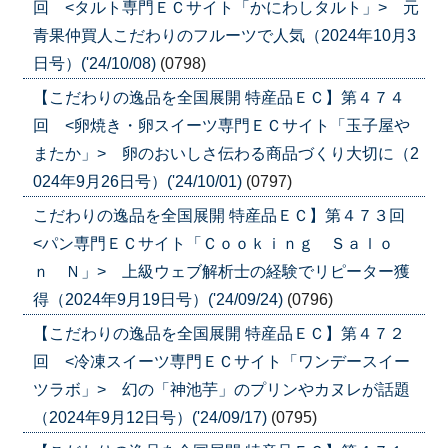
回 <タルト専門ＥＣサイト「かにわしタルト」> 元
青果仲買人こだわりのフルーツで人気（2024年10月3
日号）('24/10/08)
(0798)
【こだわりの逸品を全国展開 特産品ＥＣ】第４７４
回 <卵焼き・卵スイーツ専門ＥＣサイト「玉子屋や
またか」> 卵のおいしさ伝わる商品づくり大切に（2
024年9月26日号）('24/10/01)
(0797)
こだわりの逸品を全国展開 特産品ＥＣ】第４７３回
<パン専門ＥＣサイト「Ｃｏｏｋｉｎｇ Ｓａｌｏ
ｎ Ｎ」> 上級ウェブ解析士の経験でリピーター獲
得（2024年9月19日号）('24/09/24)
(0796)
【こだわりの逸品を全国展開 特産品ＥＣ】第４７２
回 <冷凍スイーツ専門ＥＣサイト「ワンデースイー
ツラボ」> 幻の「神池芋」のプリンやカヌレが話題
（2024年9月12日号）('24/09/17)
(0795)