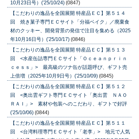
10月23日号）('25/10/24)
(0847)
【こだわりの逸品を全国展開 特産品ＥＣ】第５１４
回 焼き菓子専門ＥＣサイト「分福ベイク」／廃棄食
材のクッキー、開発背景の発信で注目を集める（2025
年10月16日号）('25/10/17)
(0846)
【こだわりの逸品を全国展開 特産品ＥＣ】第５１３
回 <水産缶詰専門ＥＣサイト「Ｏｃｅａｎｐｒｉｎ
ｃｅｓｓ」> 最高級のツナ缶が話題呼び、ギフト売
上倍増（2025年10月9日号）('25/10/09)
(0845)
【こだわりの逸品を全国展開 特産品ＥＣ】第５１２
回 <奥出雲ギフト専門ＥＣサイト「奥出雲 ＮＡＯ
ＲＡＩ」> 素材や包装へのこだわり、ギフトで好評
('25/10/06)
(0844)
【こだわりの逸品を全国展開 特産品ＥＣ】第５１１
回 <台湾料理専門ＥＣサイト「老李」> 地元で人気