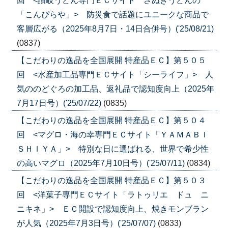
回 <讃岐うどん専門ＥＣサイト さぬきうどんの
「こんぴらや」> 防災食で話題にユニークな商品で
客層広がる（2025年8月7日・14日合併号）('25/08/21)
(0837)
【こだわりの逸品を全国展開 特産品ＥＣ】第５０５
回 <水産加工品専門ＥＣサイト「シーライフ」> 人
気ののどぐろの加工品、返礼品で認知度向上（2025年
7月17日号）('25/07/22)
(0835)
【こだわりの逸品を全国展開 特産品ＥＣ】第５０４
回 <マグロ・海の幸専門ＥＣサイト「ＹＡＭＡＢＩ
ＳＨＩＹＡ」> 特別な日に選ばれる、世界で希少性
の高いマグロ（2025年7月10日号）('25/07/11)
(0834)
【こだわりの逸品を全国展開 特産品ＥＣ】第５０３
回 <洋菓子専門ＥＣサイト「ラトゥリエ ドュ ニ
ニキネ」> ＥＣ開設で認知度向上、焼きモンブラン
が人気（2025年7月3日号）('25/07/07)
(0833)