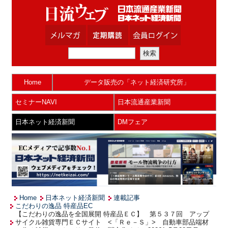
Home
データ販売の「ネット経済研究所」
セミナーNAVI
日本流通産業新聞
日本ネット経済新聞
DMフェア
Home
日本ネット経済新聞
連載記事
こだわりの逸品 特産品EC
【こだわりの逸品を全国展開 特産品ＥＣ】 第５３７回 アップ
サイクル雑貨専門ＥＣサイト <「Ｒｅ－Ｓ」> 自動車部品端材