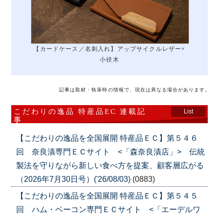
【カードケース／名刺入れ】アップサイクルレザー×
小径木
記事は取材・執筆時の情報で、現在は異なる場合があります。
こだわりの逸品 特産品EC 連載記
List
事
【こだわりの逸品を全国展開 特産品ＥＣ】第５４６
回 奈良漬専門ＥＣサイト <「森奈良漬店」> 伝統
製法を守りながら新しい食べ方を提案、顧客層広がる
（2026年7月30日号）('26/08/03)
(0883)
【こだわりの逸品を全国展開 特産品ＥＣ】第５４５
回 ハム・ベーコン専門ＥＣサイト <「エーデルワ