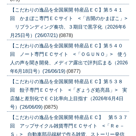
【こだわりの逸品を全国展開 特産品ＥＣ】第５４１
回 かまぼこ専門ＥＣサイト <「吉開のかまぼこ」>
リブランディング奏功、３期目で黒字化（2026年6
月25日号）('26/07/21)
(0878)
【こだわりの逸品を全国展開 特産品ＥＣ】第５４０
回 ノート専門ＥＣサイト <「ＯＧＵＮＯ」> 使う
人の声を聞き開発、メディア露出で評判広まる（2026
年6月18日号）('26/06/19)
(0877)
【こだわりの逸品を全国展開 特産品ＥＣ】第５３８
回 餃子専門ＥＣサイト <「ぎょうざ処亮昌」> 実
店舗と差別化でＥＣ比率向上目指す（2026年6月4日
号）('26/06/09)
(0875)
【こだわりの逸品を全国展開 特産品ＥＣ】 第５３７
回 アップサイクル雑貨専門ＥＣサイト <「Ｒｅ－
Ｓ」> 自動車部品端材で作る雑貨、ストーリー発信