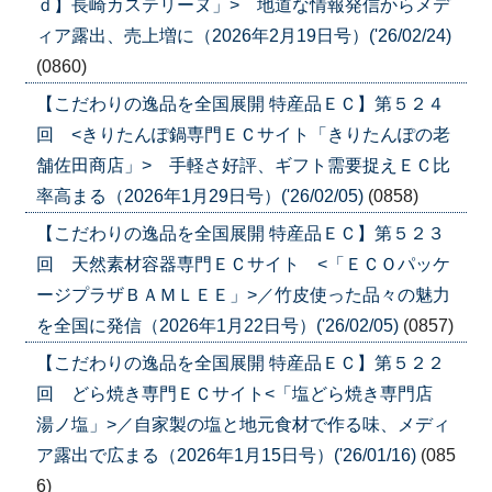
ｄ】長崎カステリーヌ」> 地道な情報発信からメデ
ィア露出、売上増に（2026年2月19日号）('26/02/24)
(0860)
【こだわりの逸品を全国展開 特産品ＥＣ】第５２４
回 <きりたんぽ鍋専門ＥＣサイト「きりたんぽの老
舗佐田商店」> 手軽さ好評、ギフト需要捉えＥＣ比
率高まる（2026年1月29日号）('26/02/05)
(0858)
【こだわりの逸品を全国展開 特産品ＥＣ】第５２３
回 天然素材容器専門ＥＣサイト <「ＥＣＯパッケ
ージプラザＢＡＭＬＥＥ」>／竹皮使った品々の魅力
を全国に発信（2026年1月22日号）('26/02/05)
(0857)
【こだわりの逸品を全国展開 特産品ＥＣ】第５２２
回 どら焼き専門ＥＣサイト<「塩どら焼き専門店
湯ノ塩」>／自家製の塩と地元食材で作る味、メディ
ア露出で広まる（2026年1月15日号）('26/01/16)
(085
6)