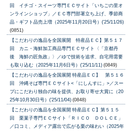
回 イチゴ・スイーツ専門ＥＣサイト「いちごの里オ
ンラインショップ」／ＥＣ専門部署立ち上げ、季節商
品・ギフト品売上増（2025年11月20日号）('25/11/26)
(0851)
【こだわりの逸品を全国展開 特産品ＥＣ】第５１７
回 カニ・海鮮加工商品専門ＥＣサイト〈「京都丹
後 海鮮の匠魚政」〉／ゆで技術を追求、自宅用需要
も取り込む（2025年11月6日号）('25/11/11)
(0849)
【こだわりの逸品を全国展開 特産品ＥＣ】 第５１６
回 沖縄そば専門ＥＣサイト<「にしんすに」>／スー
プにこだわり独自の味を提供、お取り寄せ大賞に（20
25年10月30日号）('25/11/04)
(0848)
【こだわりの逸品を全国展開 特産品ＥＣ】第５１５
回 栗菓子専門ＥＣサイト「ＲＩＣＯ ＤＯＬＣＥ」
／口コミ、メディア露出で広がる栗の味わい（2025年