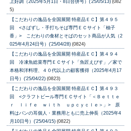
上好調（2025年5月1日・8日合併号）('25/05/13)
(082
5)
【こだわりの逸品を全国展開 特産品ＥＣ】第４９５
回 <さばずし・手打ちそば専門ＥＣサイト「柚子
香」> こだわりの食材とそばのセット商品が人気（2
025年4月24日号）('25/04/28)
(0824)
【こだわりの逸品を全国展開 特産品ＥＣ】第４９４
回 冷凍魚総菜専門ＥＣサイト「魚匠えびす」／家で
本格和洋料理、４０代以上の顧客獲得（2025年4月17
日号）('25/04/22)
(0823)
【こだわりの逸品を全国展開 特産品ＥＣ】第４９３
回 <クラフトビール専門ＥＣサイト「＜Ｂｅｔｔｅ
ｒ ｌｉｆｅ ｗｉｔｈ ｕｐｃｙｃｌｅ＞」> 原
料はパンの耳個人・業務用ともに売上伸長（2025年4
月10日号）('25/04/15)
(0822)