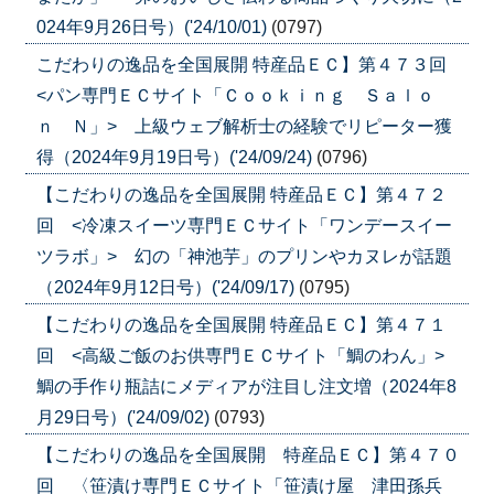
024年9月26日号）('24/10/01)
(0797)
こだわりの逸品を全国展開 特産品ＥＣ】第４７３回
<パン専門ＥＣサイト「Ｃｏｏｋｉｎｇ Ｓａｌｏ
ｎ Ｎ」> 上級ウェブ解析士の経験でリピーター獲
得（2024年9月19日号）('24/09/24)
(0796)
【こだわりの逸品を全国展開 特産品ＥＣ】第４７２
回 <冷凍スイーツ専門ＥＣサイト「ワンデースイー
ツラボ」> 幻の「神池芋」のプリンやカヌレが話題
（2024年9月12日号）('24/09/17)
(0795)
【こだわりの逸品を全国展開 特産品ＥＣ】第４７１
回 <高級ご飯のお供専門ＥＣサイト「鯛のわん」>
鯛の手作り瓶詰にメディアが注目し注文増（2024年8
月29日号）('24/09/02)
(0793)
【こだわりの逸品を全国展開 特産品ＥＣ】第４７０
回 〈笹漬け専門ＥＣサイト「笹漬け屋 津田孫兵