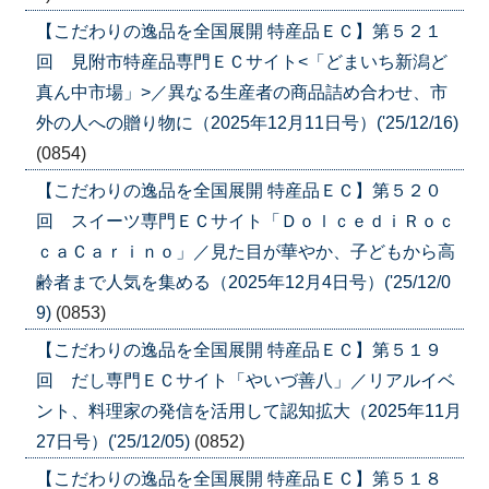
【こだわりの逸品を全国展開 特産品ＥＣ】第５２１
回 見附市特産品専門ＥＣサイト<「どまいち新潟ど
真ん中市場」>／異なる生産者の商品詰め合わせ、市
外の人への贈り物に（2025年12月11日号）('25/12/16)
(0854)
【こだわりの逸品を全国展開 特産品ＥＣ】第５２０
回 スイーツ専門ＥＣサイト「ＤｏｌｃｅｄｉＲｏｃ
ｃａＣａｒｉｎｏ」／見た目が華やか、子どもから高
齢者まで人気を集める（2025年12月4日号）('25/12/0
9)
(0853)
【こだわりの逸品を全国展開 特産品ＥＣ】第５１９
回 だし専門ＥＣサイト「やいづ善八」／リアルイベ
ント、料理家の発信を活用して認知拡大（2025年11月
27日号）('25/12/05)
(0852)
【こだわりの逸品を全国展開 特産品ＥＣ】第５１８