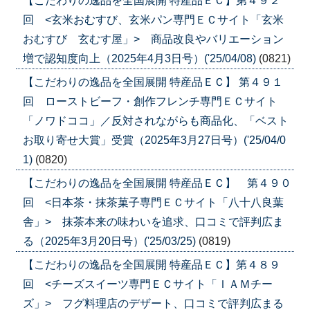
【こだわりの逸品を全国展開 特産品ＥＣ】第４９２
回 <玄米おむすび、玄米パン専門ＥＣサイト「玄米
おむすび 玄むす屋」> 商品改良やバリエーション
増で認知度向上（2025年4月3日号）('25/04/08)
(0821)
【こだわりの逸品を全国展開 特産品ＥＣ】 第４９１
回 ローストビーフ・創作フレンチ専門ＥＣサイト
「ノワドココ」／反対されながらも商品化、「ベスト
お取り寄せ大賞」受賞（2025年3月27日号）('25/04/0
1)
(0820)
【こだわりの逸品を全国展開 特産品ＥＣ】 第４９０
回 <日本茶・抹茶菓子専門ＥＣサイト「八十八良葉
舎」> 抹茶本来の味わいを追求、口コミで評判広ま
る（2025年3月20日号）('25/03/25)
(0819)
【こだわりの逸品を全国展開 特産品ＥＣ】第４８９
回 <チーズスイーツ専門ＥＣサイト「ＩＡＭチー
ズ」> フグ料理店のデザート、口コミで評判広まる