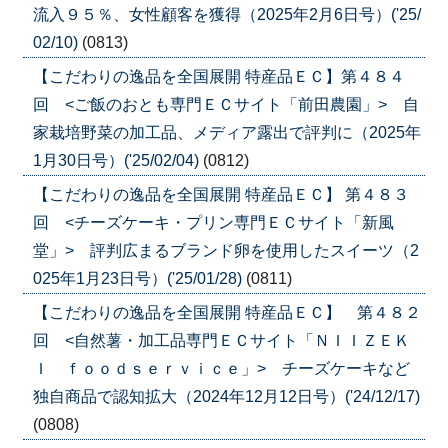
流入９５％、女性顧客を獲得（2025年2月6日号）('25/
02/10)
(0813)
【こだわりの逸品を全国展開 特産品ＥＣ】第４８４
回 <ご飯のおとも専門ＥＣサイト「前田農園」> 自
家栽培野菜の加工品、メディア露出で評判に（2025年
1月30日号）('25/02/04)
(0812)
【こだわりの逸品を全国展開 特産品ＥＣ】 第４８３
回 <チーズケーキ・プリン専門ＥＣサイト「新風
堂」> 評判広まるブランド卵を使用したスイーツ（2
025年1月23日号）('25/01/28)
(0811)
【こだわりの逸品を全国展開 特産品ＥＣ】 第４８２
回 <自然薯・加工品専門ＥＣサイト「ＮＩＩＺＥＫ
Ｉ ｆｏｏｄｓｅｒｖｉｃｅ」> チーズケーキなど
独自商品で認知拡大（2024年12月12日号）('24/12/17)
(0808)