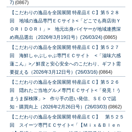
7)
(0867)
【こだわりの逸品を全国展開 特産品ＥＣ】第５２８
回 地域の逸品専門ＥＣサイト<「どこでも商店街Ｙ
ＯＲＩＤＯＲＩ」> 地元出身バイヤーが地域連携深
め商品選出（2026年3月19日号）('26/03/24)
(0865)
【こだわりの逸品を全国展開 特産品ＥＣ】第５２７
回 海鮮しゃぶしゃぶ専門ＥＣサイト <「滋味六感
蓮こん」>／鮮度と安心安全へのこだわり、ギフト需
要捉える（2026年3月12日号）('26/03/16)
(0864)
【こだわりの逸品を全国展開 特産品ＥＣ】第５２６
回 隠れたご当地グルメ専門ＥＣサイト<「発見！う
まうま探検隊」> 作り手の思い発信、ＳＥＯで認
知・購買向上（2026年2月26日号）('26/03/03)
(0862)
【こだわりの逸品を全国展開 特産品ＥＣ】 第５２５
回 スイーツ専門ＥＣサイト<「【Ｍｉｘ＆Ｂｌｅｎ