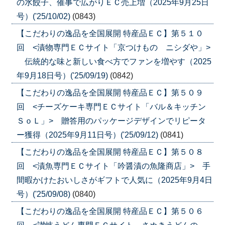
の水餃子、催事で広がりＥＣ売上増（2025年9月25日
号）('25/10/02)
(0843)
【こだわりの逸品を全国展開 特産品ＥＣ】第５１０
回 <漬物専門ＥＣサイト「京つけもの ニシダや」>
伝統的な味と新しい食べ方でファンを増やす（2025
年9月18日号）('25/09/19)
(0842)
【こだわりの逸品を全国展開 特産品ＥＣ】第５０９
回 <チーズケーキ専門ＥＣサイト「バル＆キッチン
ＳｏＬ」> 贈答用のパッケージデザインでリピータ
ー獲得（2025年9月11日号）('25/09/12)
(0841)
【こだわりの逸品を全国展開 特産品ＥＣ】第５０８
回 <漬魚専門ＥＣサイト「吟醤漬の魚隆商店」> 手
間暇かけたおいしさがギフトで人気に（2025年9月4日
号）('25/09/08)
(0840)
【こだわりの逸品を全国展開 特産品ＥＣ】第５０６