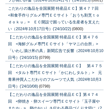
フが高い評価（2024年10月24日号）('24/10/25)
(0801)
こだわりの逸品を全国展開 特産品ＥＣ】第４７７回
<和食手作りグルメ専門ＥＣサイト「おうち割烹ｔｏ
ｄｏｋｕ」> ＥＣ開設で困っている生産者を支えた
い（2024年10月17日号）('24/10/22)
(0800)
【こだわりの逸品を全国展開 特産品ＥＣ】第４７６
回 <海鮮グルメ専門ＥＣサイト「ヤマニの台所」>
「いわし漬け丼の具」新聞広告で反響（2024年10月10
日号）('24/10/15)
(0799)
【こだわりの逸品を全国展開 特産品ＥＣ】 第４７５
回 <タルト専門ＥＣサイト「かにわしタルト」> 元
青果仲買人こだわりのフルーツで人気（2024年10月3
日号）('24/10/08)
(0798)
【こだわりの逸品を全国展開 特産品ＥＣ】第４７４
回 <卵焼き・卵スイーツ専門ＥＣサイト「玉子屋や
またか」> 卵のおいしさ伝わる商品づくり大切に（2