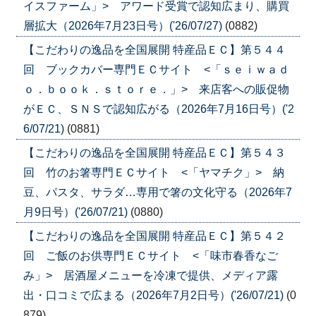
イスファーム」> アワード受賞で認知広まり、購買
層拡大（2026年7月23日号）('26/07/27)
(0882)
【こだわりの逸品を全国展開 特産品ＥＣ】第５４４
回 ブックカバー専門ＥＣサイト <「ｓｅｉｗａｄ
ｏ．ｂｏｏｋ．ｓｔｏｒｅ．」> 来店客への販促物
がＥＣ、ＳＮＳで認知広がる（2026年7月16日号）('2
6/07/21)
(0881)
【こだわりの逸品を全国展開 特産品ＥＣ】第５４３
回 竹のお箸専門ＥＣサイト <「ヤマチク」> 納
豆、パスタ、サラダ…専用で箸の文化守る（2026年7
月9日号）('26/07/21)
(0880)
【こだわりの逸品を全国展開 特産品ＥＣ】第５４２
回 ご飯のお供専門ＥＣサイト <「味市春香なご
み」> 居酒屋メニューを冷凍で提供、メディア露
出・口コミで広まる（2026年7月2日号）('26/07/21)
(0
879)