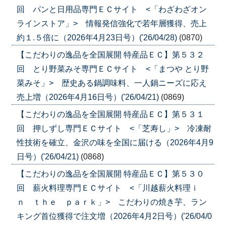
回 パンと日用品専門ＥＣサイト <「わざわざオン
ラインストア」> 情報発信強化で若年層獲得、売上
約１.５倍に（2026年4月23日号）('26/04/28)
(0870)
【こだわりの逸品を全国展開 特産品ＥＣ】第５３２
回 とり野菜みそ専門ＥＣサイト <「まつや とり野
菜みそ」> 歴史ある鍋調味料、一人鍋ニーズに応え
売上増（2026年4月16日号）('26/04/21)
(0869)
【こだわりの逸品を全国展開 特産品ＥＣ】第５３１
回 押しずし専門ＥＣサイト <「芝寿し」> 冷凍耐
性技術を確立、金沢の味を全国に届ける（2026年4月9
日号）('26/04/21)
(0868)
【こだわりの逸品を全国展開 特産品ＥＣ】第５３０
回 薪火料理専門ＥＣサイト <「川越薪火料理ｉ
ｎ ｔｈｅ ｐａｒｋ」> こだわりの焼き芋、ラン
キング首位獲得で注文増（2026年4月2日号）('26/04/0