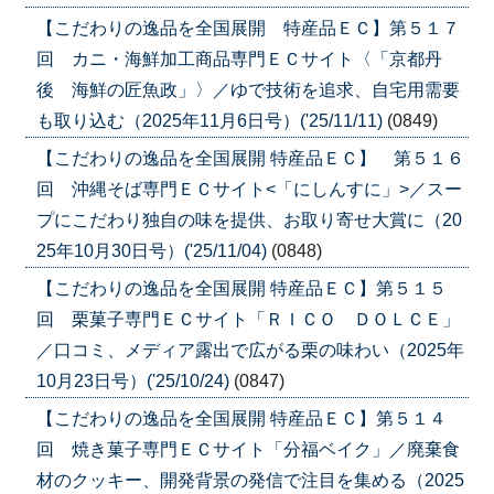
【こだわりの逸品を全国展開 特産品ＥＣ】第５１７
回 カニ・海鮮加工商品専門ＥＣサイト〈「京都丹
後 海鮮の匠魚政」〉／ゆで技術を追求、自宅用需要
も取り込む（2025年11月6日号）('25/11/11)
(0849)
【こだわりの逸品を全国展開 特産品ＥＣ】 第５１６
回 沖縄そば専門ＥＣサイト<「にしんすに」>／スー
プにこだわり独自の味を提供、お取り寄せ大賞に（20
25年10月30日号）('25/11/04)
(0848)
【こだわりの逸品を全国展開 特産品ＥＣ】第５１５
回 栗菓子専門ＥＣサイト「ＲＩＣＯ ＤＯＬＣＥ」
／口コミ、メディア露出で広がる栗の味わい（2025年
10月23日号）('25/10/24)
(0847)
【こだわりの逸品を全国展開 特産品ＥＣ】第５１４
回 焼き菓子専門ＥＣサイト「分福ベイク」／廃棄食
材のクッキー、開発背景の発信で注目を集める（2025