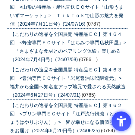
回 <山形の特産品・産地直送ＥＣサイト「山形うま
いずマーケット」> ＴｉｋＴｏｋで山形の魅力を発
信（2024年7月11日号）('24/07/16)
(0787)
【こだわりの逸品を全国展開 特産品ＥＣ】第４６４
回 <蜂蜜専門ＥＣサイト「はちみつ専門店秋田屋」>
「さまざまな食材とのペアリング体験」楽しめる
（2024年7月4日号）('24/07/08)
(0786 )
【こだわりの逸品を全国展開 特産品ＥＣ】第４６３
回 <醤油専門ＥＣサイト「岩尾醤油味噌醸造元」>
福井から全国へ知名度アップ地元で愛される天然醸造
（2024年6月27日号）('24/07/01)
(0785)
【こだわりの逸品を全国展開 特産品ＥＣ】第４６２
回 <プリン専門ＥＣサイト「江戸流行婦凛（とうき
ょうはやりぷりん）」> 皆が幸せになる価値と体験
をお届け（2024年6月20日号）('24/06/25)
(0784)