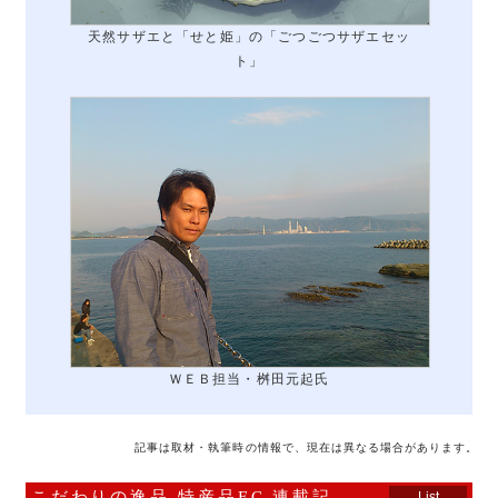
天然サザエと「せと姫」の「ごつごつサザエセッ
ト」
ＷＥＢ担当・桝田元起氏
記事は取材・執筆時の情報で、現在は異なる場合があります。
こだわりの逸品 特産品EC 連載記
List