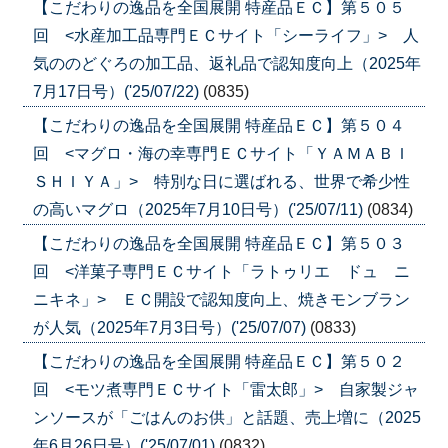
【こだわりの逸品を全国展開 特産品ＥＣ】第５０５
回 <水産加工品専門ＥＣサイト「シーライフ」> 人
気ののどぐろの加工品、返礼品で認知度向上（2025年
7月17日号）('25/07/22)
(0835)
【こだわりの逸品を全国展開 特産品ＥＣ】第５０４
回 <マグロ・海の幸専門ＥＣサイト「ＹＡＭＡＢＩ
ＳＨＩＹＡ」> 特別な日に選ばれる、世界で希少性
の高いマグロ（2025年7月10日号）('25/07/11)
(0834)
【こだわりの逸品を全国展開 特産品ＥＣ】第５０３
回 <洋菓子専門ＥＣサイト「ラトゥリエ ドュ ニ
ニキネ」> ＥＣ開設で認知度向上、焼きモンブラン
が人気（2025年7月3日号）('25/07/07)
(0833)
【こだわりの逸品を全国展開 特産品ＥＣ】第５０２
回 <モツ煮専門ＥＣサイト「雷太郎」> 自家製ジャ
ンソースが「ごはんのお供」と話題、売上増に（2025
年6月26日号）('25/07/01)
(0832)