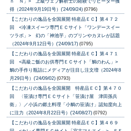
ｎ Ｎ」> 上級ウェブ解析士の経験でリピーター獲
得（2024年9月19日号）('24/09/24)
(0796)
【こだわりの逸品を全国展開 特産品ＥＣ】第４７２
回 <冷凍スイーツ専門ＥＣサイト「ワンデースイー
ツラボ」> 幻の「神池芋」のプリンやカヌレが話題
（2024年9月12日号）('24/09/17)
(0795)
【こだわりの逸品を全国展開 特産品ＥＣ】第４７１
回 <高級ご飯のお供専門ＥＣサイト「鯛のわん」>
鯛の手作り瓶詰にメディアが注目し注文増（2024年8
月29日号）('24/09/02)
(0793)
【こだわりの逸品を全国展開 特産品ＥＣ】第４７０
回 〈笹漬け専門ＥＣサイト「笹漬け屋 津田孫兵
衛」〉／小浜の郷土料理「小鯛の笹漬け」認知度向上
に注力（2024年8月22日号）('24/08/27)
(0792)
【こだわりの逸品を全国展開 特産品ＥＣ】第４６９
回 <カレイ専門ＥＣサイト「宮古マルエイ」> ＳＥ