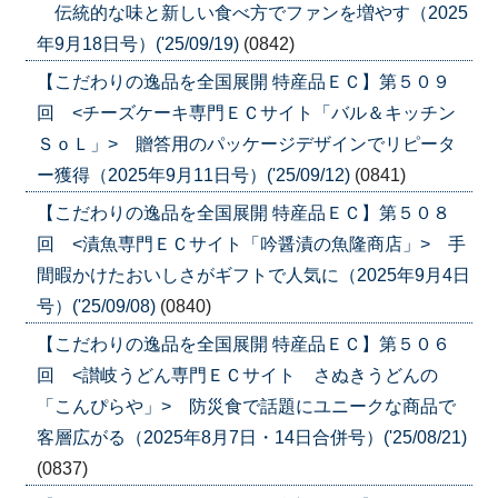
伝統的な味と新しい食べ方でファンを増やす（2025
年9月18日号）('25/09/19)
(0842)
【こだわりの逸品を全国展開 特産品ＥＣ】第５０９
回 <チーズケーキ専門ＥＣサイト「バル＆キッチン
ＳｏＬ」> 贈答用のパッケージデザインでリピータ
ー獲得（2025年9月11日号）('25/09/12)
(0841)
【こだわりの逸品を全国展開 特産品ＥＣ】第５０８
回 <漬魚専門ＥＣサイト「吟醤漬の魚隆商店」> 手
間暇かけたおいしさがギフトで人気に（2025年9月4日
号）('25/09/08)
(0840)
【こだわりの逸品を全国展開 特産品ＥＣ】第５０６
回 <讃岐うどん専門ＥＣサイト さぬきうどんの
「こんぴらや」> 防災食で話題にユニークな商品で
客層広がる（2025年8月7日・14日合併号）('25/08/21)
(0837)