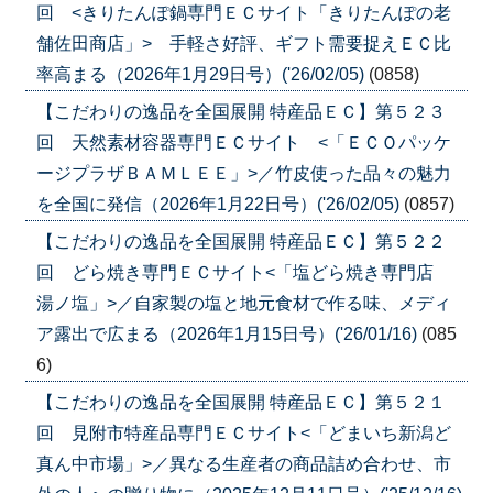
回 <きりたんぽ鍋専門ＥＣサイト「きりたんぽの老
舗佐田商店」> 手軽さ好評、ギフト需要捉えＥＣ比
率高まる（2026年1月29日号）('26/02/05)
(0858)
【こだわりの逸品を全国展開 特産品ＥＣ】第５２３
回 天然素材容器専門ＥＣサイト <「ＥＣＯパッケ
ージプラザＢＡＭＬＥＥ」>／竹皮使った品々の魅力
を全国に発信（2026年1月22日号）('26/02/05)
(0857)
【こだわりの逸品を全国展開 特産品ＥＣ】第５２２
回 どら焼き専門ＥＣサイト<「塩どら焼き専門店
湯ノ塩」>／自家製の塩と地元食材で作る味、メディ
ア露出で広まる（2026年1月15日号）('26/01/16)
(085
6)
【こだわりの逸品を全国展開 特産品ＥＣ】第５２１
回 見附市特産品専門ＥＣサイト<「どまいち新潟ど
真ん中市場」>／異なる生産者の商品詰め合わせ、市