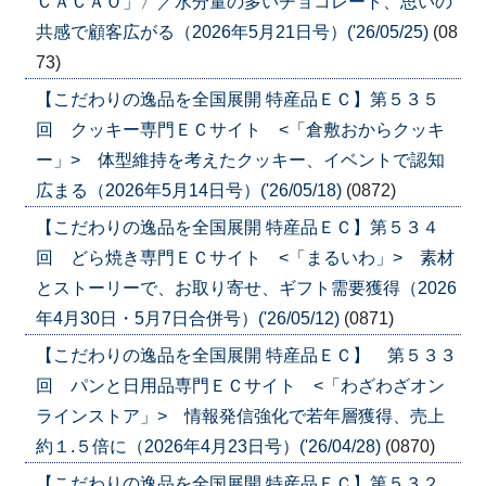
ＣＡＣＡＯ」〉／水分量の多いチョコレート、思いの
共感で顧客広がる（2026年5月21日号）('26/05/25)
(08
73)
【こだわりの逸品を全国展開 特産品ＥＣ】第５３５
回 クッキー専門ＥＣサイト <「倉敷おからクッキ
ー」> 体型維持を考えたクッキー、イベントで認知
広まる（2026年5月14日号）('26/05/18)
(0872)
【こだわりの逸品を全国展開 特産品ＥＣ】第５３４
回 どら焼き専門ＥＣサイト <「まるいわ」> 素材
とストーリーで、お取り寄せ、ギフト需要獲得（2026
年4月30日・5月7日合併号）('26/05/12)
(0871)
【こだわりの逸品を全国展開 特産品ＥＣ】 第５３３
回 パンと日用品専門ＥＣサイト <「わざわざオン
ラインストア」> 情報発信強化で若年層獲得、売上
約１.５倍に（2026年4月23日号）('26/04/28)
(0870)
【こだわりの逸品を全国展開 特産品ＥＣ】第５３２