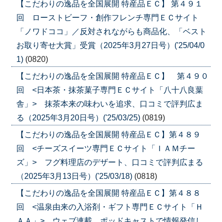
【こだわりの逸品を全国展開 特産品ＥＣ】 第４９１
回 ローストビーフ・創作フレンチ専門ＥＣサイト
「ノワドココ」／反対されながらも商品化、「ベスト
お取り寄せ大賞」受賞（2025年3月27日号）('25/04/0
1)
(0820)
【こだわりの逸品を全国展開 特産品ＥＣ】 第４９０
回 <日本茶・抹茶菓子専門ＥＣサイト「八十八良葉
舎」> 抹茶本来の味わいを追求、口コミで評判広ま
る（2025年3月20日号）('25/03/25)
(0819)
【こだわりの逸品を全国展開 特産品ＥＣ】第４８９
回 <チーズスイーツ専門ＥＣサイト「ＩＡＭチー
ズ」> フグ料理店のデザート、口コミで評判広まる
（2025年3月13日号）('25/03/18)
(0818)
【こだわりの逸品を全国展開 特産品ＥＣ】第４８８
回 <温泉由来の入浴剤・ギフト専門ＥＣサイト「Ｈ
ＡＡ」> ウェブ連載、ポッドキャストで情報発信し