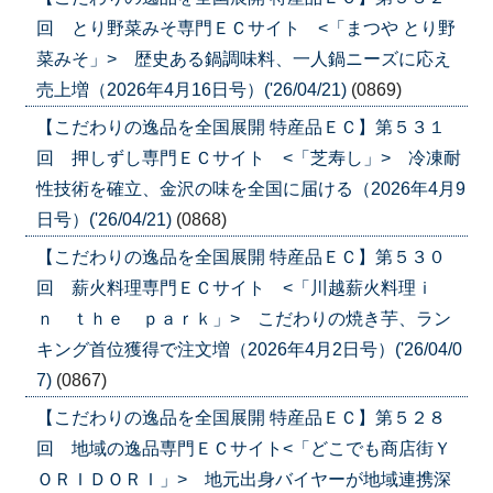
回 とり野菜みそ専門ＥＣサイト <「まつや とり野
菜みそ」> 歴史ある鍋調味料、一人鍋ニーズに応え
売上増（2026年4月16日号）('26/04/21)
(0869)
【こだわりの逸品を全国展開 特産品ＥＣ】第５３１
回 押しずし専門ＥＣサイト <「芝寿し」> 冷凍耐
性技術を確立、金沢の味を全国に届ける（2026年4月9
日号）('26/04/21)
(0868)
【こだわりの逸品を全国展開 特産品ＥＣ】第５３０
回 薪火料理専門ＥＣサイト <「川越薪火料理ｉ
ｎ ｔｈｅ ｐａｒｋ」> こだわりの焼き芋、ラン
キング首位獲得で注文増（2026年4月2日号）('26/04/0
7)
(0867)
【こだわりの逸品を全国展開 特産品ＥＣ】第５２８
回 地域の逸品専門ＥＣサイト<「どこでも商店街Ｙ
ＯＲＩＤＯＲＩ」> 地元出身バイヤーが地域連携深