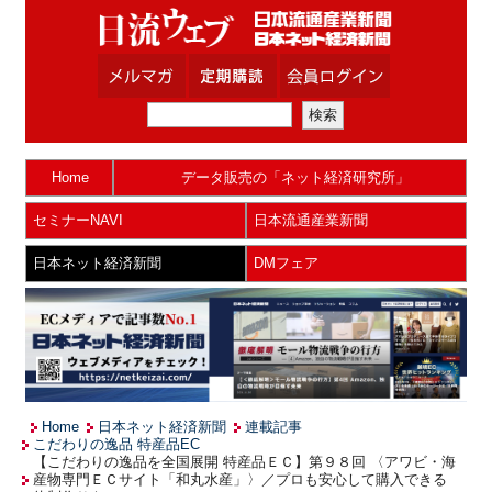
Home
データ販売の「ネット経済研究所」
セミナーNAVI
日本流通産業新聞
日本ネット経済新聞
DMフェア
Home
日本ネット経済新聞
連載記事
こだわりの逸品 特産品EC
【こだわりの逸品を全国展開 特産品ＥＣ】第９８回 〈アワビ・海
産物専門ＥＣサイト「和丸水産」〉／プロも安心して購入できる