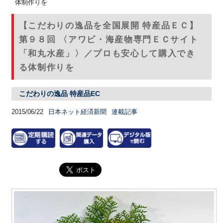
体制作りを
【こだわりの逸品を全国展開 特産品ＥＣ】
第９８回 〈アワビ・海産物専門ＥＣサイト
「和丸水産」〉／プロも安心して購入でき
る体制作りを
こだわりの逸品 特産品EC
2015/06/22
日本ネット経済新聞
連載記事