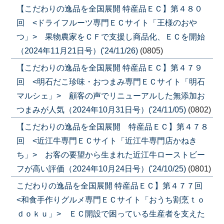
【こだわりの逸品を全国展開 特産品ＥＣ】第４８０
回 <ドライフルーツ専門ＥＣサイト「王様のおや
つ」> 果物農家をＣＦで支援し商品化、ＥＣを開始
（2024年11月21日号）('24/11/26)
(0805)
【こだわりの逸品を全国展開 特産品ＥＣ】第４７９
回 <明石だこ珍味・おつまみ専門ＥＣサイト「明石
マルシェ」> 顧客の声でリニューアルした無添加お
つまみが人気（2024年10月31日号）('24/11/05)
(0802)
【こだわりの逸品を全国展開 特産品ＥＣ】第４７８
回 <近江牛専門ＥＣサイト「近江牛専門店かねき
ち」> お客の要望から生まれた近江牛ローストビー
フが高い評価（2024年10月24日号）('24/10/25)
(0801)
こだわりの逸品を全国展開 特産品ＥＣ】第４７７回
<和食手作りグルメ専門ＥＣサイト「おうち割烹ｔｏ
ｄｏｋｕ」> ＥＣ開設で困っている生産者を支えた