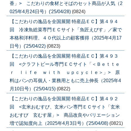
香」> こだわりの食材とそばのセット商品が人気（2
025年4月24日号）('25/04/28)
(0824)
【こだわりの逸品を全国展開 特産品ＥＣ】第４９４
回 冷凍魚総菜専門ＥＣサイト「魚匠えびす」／家で
本格和洋料理、４０代以上の顧客獲得（2025年4月17
日号）('25/04/22)
(0823)
【こだわりの逸品を全国展開 特産品ＥＣ】第４９３
回 <クラフトビール専門ＥＣサイト「＜Ｂｅｔｔｅ
ｒ ｌｉｆｅ ｗｉｔｈ ｕｐｃｙｃｌｅ＞」> 原
料はパンの耳個人・業務用ともに売上伸長（2025年4
月10日号）('25/04/15)
(0822)
【こだわりの逸品を全国展開 特産品ＥＣ】第４９２
回 <玄米おむすび、玄米パン専門ＥＣサイト「玄米
おむすび 玄むす屋」> 商品改良やバリエーション
増で認知度向上（2025年4月3日号）('25/04/08)
(0821)