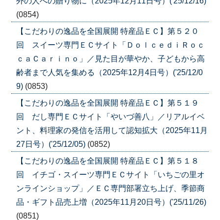
外の人への贈り物に（2025年12月11日号）('25/12/16)
(0854)
【こだわりの逸品を全国展開 特産品ＥＣ】第５２０
回 スイーツ専門ＥＣサイト「ＤｏｌｃｅｄｉＲｏｃ
ｃａＣａｒｉｎｏ」／見た目が華やか、子どもから高
齢者まで人気を集める（2025年12月4日号）('25/12/0
9)
(0853)
【こだわりの逸品を全国展開 特産品ＥＣ】第５１９
回 だし専門ＥＣサイト「やいづ善八」／リアルイベ
ント、料理家の発信を活用して認知拡大（2025年11月
27日号）('25/12/05)
(0852)
【こだわりの逸品を全国展開 特産品ＥＣ】第５１８
回 イチゴ・スイーツ専門ＥＣサイト「いちごの里オ
ンラインショップ」／ＥＣ専門部署立ち上げ、季節商
品・ギフト品売上増（2025年11月20日号）('25/11/26)
(0851)