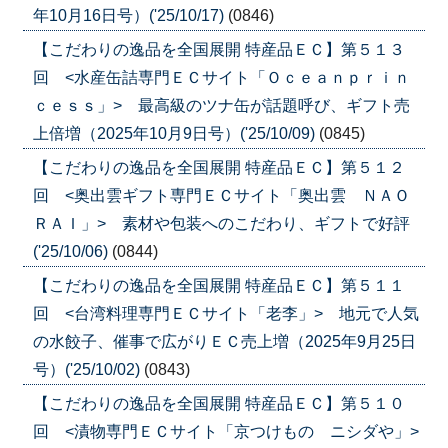
年10月16日号）('25/10/17)
(0846)
【こだわりの逸品を全国展開 特産品ＥＣ】第５１３
回 <水産缶詰専門ＥＣサイト「Ｏｃｅａｎｐｒｉｎ
ｃｅｓｓ」> 最高級のツナ缶が話題呼び、ギフト売
上倍増（2025年10月9日号）('25/10/09)
(0845)
【こだわりの逸品を全国展開 特産品ＥＣ】第５１２
回 <奥出雲ギフト専門ＥＣサイト「奥出雲 ＮＡＯ
ＲＡＩ」> 素材や包装へのこだわり、ギフトで好評
('25/10/06)
(0844)
【こだわりの逸品を全国展開 特産品ＥＣ】第５１１
回 <台湾料理専門ＥＣサイト「老李」> 地元で人気
の水餃子、催事で広がりＥＣ売上増（2025年9月25日
号）('25/10/02)
(0843)
【こだわりの逸品を全国展開 特産品ＥＣ】第５１０
回 <漬物専門ＥＣサイト「京つけもの ニシダや」>