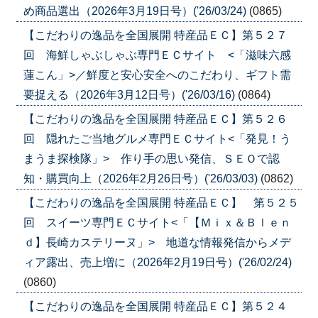
め商品選出（2026年3月19日号）('26/03/24)
(0865)
【こだわりの逸品を全国展開 特産品ＥＣ】第５２７
回 海鮮しゃぶしゃぶ専門ＥＣサイト <「滋味六感
蓮こん」>／鮮度と安心安全へのこだわり、ギフト需
要捉える（2026年3月12日号）('26/03/16)
(0864)
【こだわりの逸品を全国展開 特産品ＥＣ】第５２６
回 隠れたご当地グルメ専門ＥＣサイト<「発見！う
まうま探検隊」> 作り手の思い発信、ＳＥＯで認
知・購買向上（2026年2月26日号）('26/03/03)
(0862)
【こだわりの逸品を全国展開 特産品ＥＣ】 第５２５
回 スイーツ専門ＥＣサイト<「【Ｍｉｘ＆Ｂｌｅｎ
ｄ】長崎カステリーヌ」> 地道な情報発信からメデ
ィア露出、売上増に（2026年2月19日号）('26/02/24)
(0860)
【こだわりの逸品を全国展開 特産品ＥＣ】第５２４