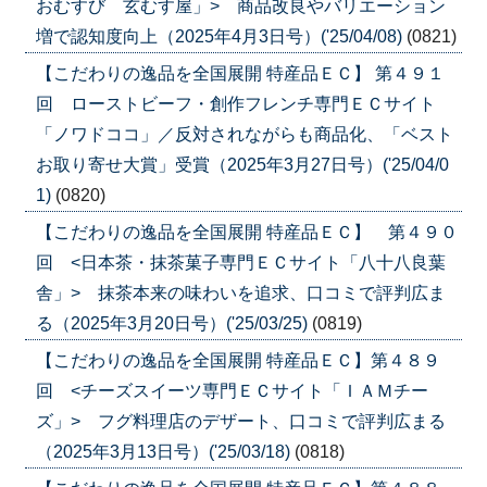
おむすび 玄むす屋」> 商品改良やバリエーション
増で認知度向上（2025年4月3日号）('25/04/08)
(0821)
【こだわりの逸品を全国展開 特産品ＥＣ】 第４９１
回 ローストビーフ・創作フレンチ専門ＥＣサイト
「ノワドココ」／反対されながらも商品化、「ベスト
お取り寄せ大賞」受賞（2025年3月27日号）('25/04/0
1)
(0820)
【こだわりの逸品を全国展開 特産品ＥＣ】 第４９０
回 <日本茶・抹茶菓子専門ＥＣサイト「八十八良葉
舎」> 抹茶本来の味わいを追求、口コミで評判広ま
る（2025年3月20日号）('25/03/25)
(0819)
【こだわりの逸品を全国展開 特産品ＥＣ】第４８９
回 <チーズスイーツ専門ＥＣサイト「ＩＡＭチー
ズ」> フグ料理店のデザート、口コミで評判広まる
（2025年3月13日号）('25/03/18)
(0818)