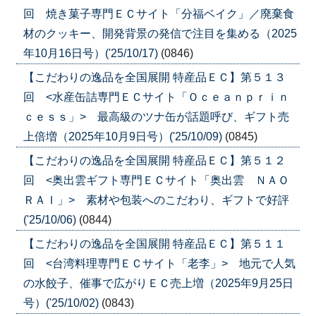
回 焼き菓子専門ＥＣサイト「分福ベイク」／廃棄食
材のクッキー、開発背景の発信で注目を集める（2025
年10月16日号）('25/10/17)
(0846)
【こだわりの逸品を全国展開 特産品ＥＣ】第５１３
回 <水産缶詰専門ＥＣサイト「Ｏｃｅａｎｐｒｉｎ
ｃｅｓｓ」> 最高級のツナ缶が話題呼び、ギフト売
上倍増（2025年10月9日号）('25/10/09)
(0845)
【こだわりの逸品を全国展開 特産品ＥＣ】第５１２
回 <奥出雲ギフト専門ＥＣサイト「奥出雲 ＮＡＯ
ＲＡＩ」> 素材や包装へのこだわり、ギフトで好評
('25/10/06)
(0844)
【こだわりの逸品を全国展開 特産品ＥＣ】第５１１
回 <台湾料理専門ＥＣサイト「老李」> 地元で人気
の水餃子、催事で広がりＥＣ売上増（2025年9月25日
号）('25/10/02)
(0843)