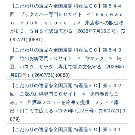
【こだわりの逸品を全国展開 特産品ＥＣ】第５４４
回 ブックカバー専門ＥＣサイト <「ｓｅｉｗａｄ
ｏ．ｂｏｏｋ．ｓｔｏｒｅ．」> 来店客への販促物
がＥＣ、ＳＮＳで認知広がる（2026年7月16日号）('2
6/07/21)
(0881)
【こだわりの逸品を全国展開 特産品ＥＣ】第５４３
回 竹のお箸専門ＥＣサイト <「ヤマチク」> 納
豆、パスタ、サラダ…専用で箸の文化守る（2026年7
月9日号）('26/07/21)
(0880)
【こだわりの逸品を全国展開 特産品ＥＣ】第５４２
回 ご飯のお供専門ＥＣサイト <「味市春香なご
み」> 居酒屋メニューを冷凍で提供、メディア露
出・口コミで広まる（2026年7月2日号）('26/07/21)
(0
879)
【こだわりの逸品を全国展開 特産品ＥＣ】第５４１