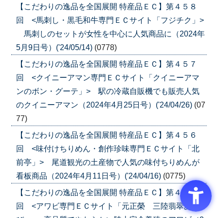
【こだわりの逸品を全国展開 特産品ＥＣ】第４５８
回 <馬刺し・黒毛和牛専門ＥＣサイト「フジチク」>
馬刺しのセットが女性を中心に人気商品に（2024年
5月9日号）('24/05/14)
(0778)
【こだわりの逸品を全国展開 特産品ＥＣ】第４５７
回 <クイニーアマン専門ＥＣサイト「クイニーアマ
ンのボン・グーテ」> 駅の冷蔵自販機でも販売人気
のクイニーアマン（2024年4月25日号）('24/04/26)
(07
77)
【こだわりの逸品を全国展開 特産品ＥＣ】第４５６
回 <味付けちりめん・創作珍味専門ＥＣサイト「北
前亭」> 尾道観光の土産物で人気の味付ちりめんが
看板商品（2024年4月11日号）('24/04/16)
(0775)
【こだわりの逸品を全国展開 特産品ＥＣ】第４５５
回 <アワビ専門ＥＣサイト「元正榮 三陸翡翠あわ