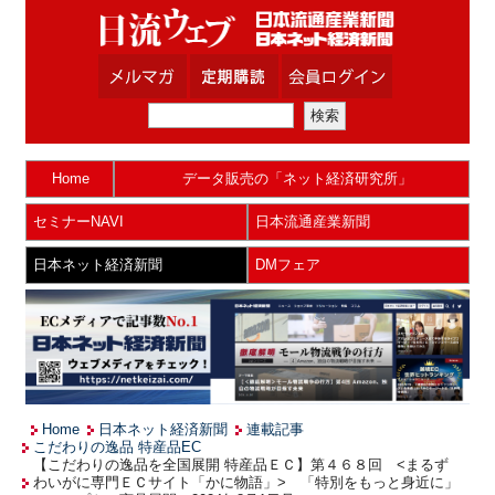
Home
データ販売の「ネット経済研究所」
セミナーNAVI
日本流通産業新聞
日本ネット経済新聞
DMフェア
Home
日本ネット経済新聞
連載記事
こだわりの逸品 特産品EC
【こだわりの逸品を全国展開 特産品ＥＣ】第４６８回 <まるず
わいがに専門ＥＣサイト「かに物語」> 「特別をもっと身近に」