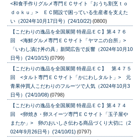
<和食手作りグルメ専門ＥＣサイト「おうち割烹ｔｏ
ｄｏｋｕ」> ＥＣ開設で困っている生産者を支えた
い（2024年10月17日号）('24/10/22)
(0800)
【こだわりの逸品を全国展開 特産品ＥＣ】第４７６
回 <海鮮グルメ専門ＥＣサイト「ヤマニの台所」>
「いわし漬け丼の具」新聞広告で反響（2024年10月10
日号）('24/10/15)
(0799)
【こだわりの逸品を全国展開 特産品ＥＣ】 第４７５
回 <タルト専門ＥＣサイト「かにわしタルト」> 元
青果仲買人こだわりのフルーツで人気（2024年10月3
日号）('24/10/08)
(0798)
【こだわりの逸品を全国展開 特産品ＥＣ】第４７４
回 <卵焼き・卵スイーツ専門ＥＣサイト「玉子屋や
またか」> 卵のおいしさ伝わる商品づくり大切に（2
024年9月26日号）('24/10/01)
(0797)