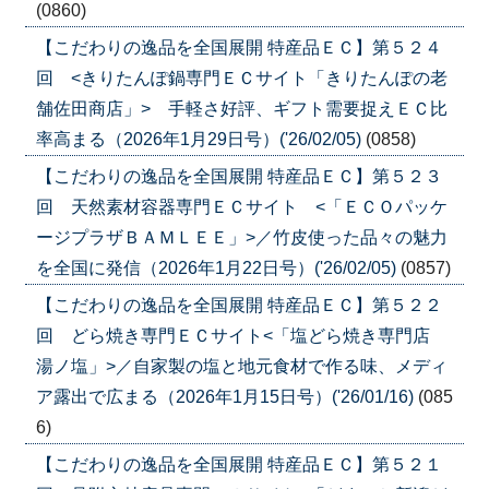
(0860)
【こだわりの逸品を全国展開 特産品ＥＣ】第５２４
回 <きりたんぽ鍋専門ＥＣサイト「きりたんぽの老
舗佐田商店」> 手軽さ好評、ギフト需要捉えＥＣ比
率高まる（2026年1月29日号）('26/02/05)
(0858)
【こだわりの逸品を全国展開 特産品ＥＣ】第５２３
回 天然素材容器専門ＥＣサイト <「ＥＣＯパッケ
ージプラザＢＡＭＬＥＥ」>／竹皮使った品々の魅力
を全国に発信（2026年1月22日号）('26/02/05)
(0857)
【こだわりの逸品を全国展開 特産品ＥＣ】第５２２
回 どら焼き専門ＥＣサイト<「塩どら焼き専門店
湯ノ塩」>／自家製の塩と地元食材で作る味、メディ
ア露出で広まる（2026年1月15日号）('26/01/16)
(085
6)
【こだわりの逸品を全国展開 特産品ＥＣ】第５２１