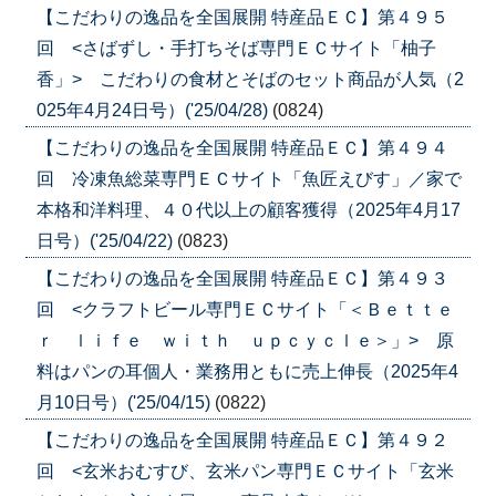
【こだわりの逸品を全国展開 特産品ＥＣ】第４９５
回 <さばずし・手打ちそば専門ＥＣサイト「柚子
香」> こだわりの食材とそばのセット商品が人気（2
025年4月24日号）('25/04/28)
(0824)
【こだわりの逸品を全国展開 特産品ＥＣ】第４９４
回 冷凍魚総菜専門ＥＣサイト「魚匠えびす」／家で
本格和洋料理、４０代以上の顧客獲得（2025年4月17
日号）('25/04/22)
(0823)
【こだわりの逸品を全国展開 特産品ＥＣ】第４９３
回 <クラフトビール専門ＥＣサイト「＜Ｂｅｔｔｅ
ｒ ｌｉｆｅ ｗｉｔｈ ｕｐｃｙｃｌｅ＞」> 原
料はパンの耳個人・業務用ともに売上伸長（2025年4
月10日号）('25/04/15)
(0822)
【こだわりの逸品を全国展開 特産品ＥＣ】第４９２
回 <玄米おむすび、玄米パン専門ＥＣサイト「玄米