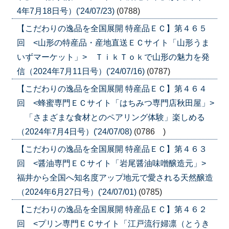
4年7月18日号）('24/07/23)
(0788)
【こだわりの逸品を全国展開 特産品ＥＣ】第４６５
回 <山形の特産品・産地直送ＥＣサイト「山形うま
いずマーケット」> ＴｉｋＴｏｋで山形の魅力を発
信（2024年7月11日号）('24/07/16)
(0787)
【こだわりの逸品を全国展開 特産品ＥＣ】第４６４
回 <蜂蜜専門ＥＣサイト「はちみつ専門店秋田屋」>
「さまざまな食材とのペアリング体験」楽しめる
（2024年7月4日号）('24/07/08)
(0786 )
【こだわりの逸品を全国展開 特産品ＥＣ】第４６３
回 <醤油専門ＥＣサイト「岩尾醤油味噌醸造元」>
福井から全国へ知名度アップ地元で愛される天然醸造
（2024年6月27日号）('24/07/01)
(0785)
【こだわりの逸品を全国展開 特産品ＥＣ】第４６２
回 <プリン専門ＥＣサイト「江戸流行婦凛（とうき