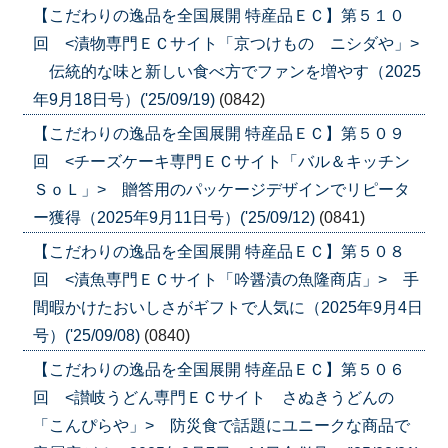
【こだわりの逸品を全国展開 特産品ＥＣ】第５１０
回 <漬物専門ＥＣサイト「京つけもの ニシダや」>
伝統的な味と新しい食べ方でファンを増やす（2025
年9月18日号）('25/09/19)
(0842)
【こだわりの逸品を全国展開 特産品ＥＣ】第５０９
回 <チーズケーキ専門ＥＣサイト「バル＆キッチン
ＳｏＬ」> 贈答用のパッケージデザインでリピータ
ー獲得（2025年9月11日号）('25/09/12)
(0841)
【こだわりの逸品を全国展開 特産品ＥＣ】第５０８
回 <漬魚専門ＥＣサイト「吟醤漬の魚隆商店」> 手
間暇かけたおいしさがギフトで人気に（2025年9月4日
号）('25/09/08)
(0840)
【こだわりの逸品を全国展開 特産品ＥＣ】第５０６
回 <讃岐うどん専門ＥＣサイト さぬきうどんの
「こんぴらや」> 防災食で話題にユニークな商品で