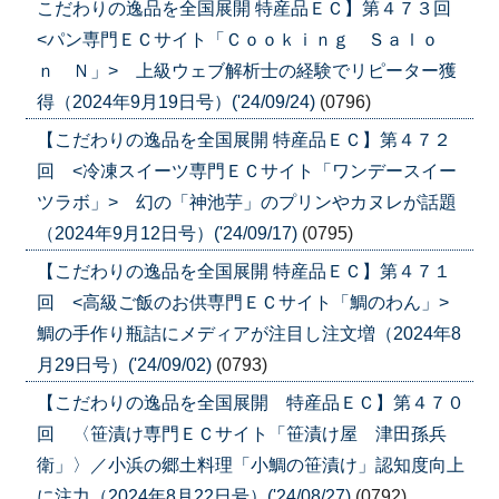
こだわりの逸品を全国展開 特産品ＥＣ】第４７３回
<パン専門ＥＣサイト「Ｃｏｏｋｉｎｇ Ｓａｌｏ
ｎ Ｎ」> 上級ウェブ解析士の経験でリピーター獲
得（2024年9月19日号）('24/09/24)
(0796)
【こだわりの逸品を全国展開 特産品ＥＣ】第４７２
回 <冷凍スイーツ専門ＥＣサイト「ワンデースイー
ツラボ」> 幻の「神池芋」のプリンやカヌレが話題
（2024年9月12日号）('24/09/17)
(0795)
【こだわりの逸品を全国展開 特産品ＥＣ】第４７１
回 <高級ご飯のお供専門ＥＣサイト「鯛のわん」>
鯛の手作り瓶詰にメディアが注目し注文増（2024年8
月29日号）('24/09/02)
(0793)
【こだわりの逸品を全国展開 特産品ＥＣ】第４７０
回 〈笹漬け専門ＥＣサイト「笹漬け屋 津田孫兵
衛」〉／小浜の郷土料理「小鯛の笹漬け」認知度向上
に注力（2024年8月22日号）('24/08/27)
(0792)