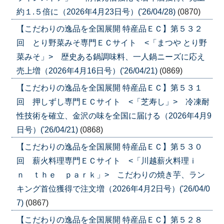
約１.５倍に（2026年4月23日号）('26/04/28)
(0870)
【こだわりの逸品を全国展開 特産品ＥＣ】第５３２
回 とり野菜みそ専門ＥＣサイト <「まつや とり野
菜みそ」> 歴史ある鍋調味料、一人鍋ニーズに応え
売上増（2026年4月16日号）('26/04/21)
(0869)
【こだわりの逸品を全国展開 特産品ＥＣ】第５３１
回 押しずし専門ＥＣサイト <「芝寿し」> 冷凍耐
性技術を確立、金沢の味を全国に届ける（2026年4月9
日号）('26/04/21)
(0868)
【こだわりの逸品を全国展開 特産品ＥＣ】第５３０
回 薪火料理専門ＥＣサイト <「川越薪火料理ｉ
ｎ ｔｈｅ ｐａｒｋ」> こだわりの焼き芋、ラン
キング首位獲得で注文増（2026年4月2日号）('26/04/0
7)
(0867)
【こだわりの逸品を全国展開 特産品ＥＣ】第５２８