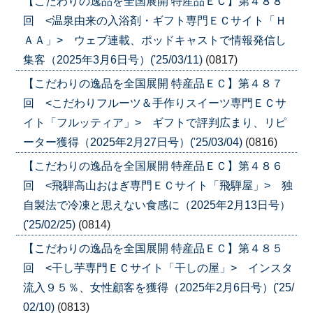
【こだわりの逸品を全国展開 特産品ＥＣ】第４８８
回 <温泉由来の入浴剤・ギフト専門ＥＣサイト「Ｈ
ＡＡ」> ウェブ連載、ポッドキャストで情報発信し
集客（2025年3月6日号）('25/03/11)
(0817)
【こだわりの逸品を全国展開 特産品ＥＣ】第４８７
回 <こだわりフルーツ＆手作りスイーツ専門ＥＣサ
イト「フルッティア」> ギフトで評判広まり、リピ
ーター獲得（2025年2月27日号）('25/03/04)
(0816)
【こだわりの逸品を全国展開 特産品ＥＣ】第４８６
回 <飛騨高山おはぎ専門ＥＣサイト「飛騨屋」> 独
自製法で冷凍と思えない食感に（2025年2月13日号）
('25/02/25)
(0814)
【こだわりの逸品を全国展開 特産品ＥＣ】第４８５
回 <干し芋専門ＥＣサイト「干しの屋」> インスタ
流入９５％、女性顧客を獲得（2025年2月6日号）('25/
02/10)
(0813)