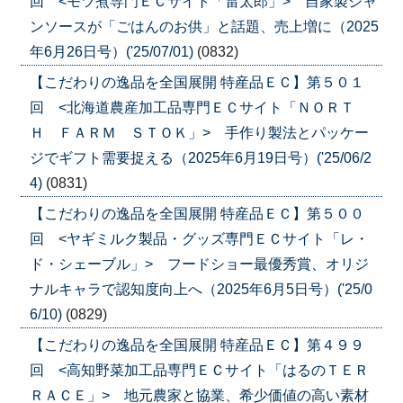
回 <モツ煮専門ＥＣサイト「雷太郎」> 自家製ジャ
ンソースが「ごはんのお供」と話題、売上増に（2025
年6月26日号）('25/07/01)
(0832)
【こだわりの逸品を全国展開 特産品ＥＣ】第５０１
回 <北海道農産加工品専門ＥＣサイト「ＮＯＲＴ
Ｈ ＦＡＲＭ ＳＴＯＫ」> 手作り製法とパッケー
ジでギフト需要捉える（2025年6月19日号）('25/06/2
4)
(0831)
【こだわりの逸品を全国展開 特産品ＥＣ】第５００
回 <ヤギミルク製品・グッズ専門ＥＣサイト「レ・
ド・シェーブル」> フードショー最優秀賞、オリジ
ナルキャラで認知度向上へ（2025年6月5日号）('25/0
6/10)
(0829)
【こだわりの逸品を全国展開 特産品ＥＣ】第４９９
回 <高知野菜加工品専門ＥＣサイト「はるのＴＥＲ
ＲＡＣＥ」> 地元農家と協業、希少価値の高い素材