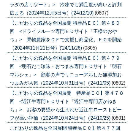
ラダの店リゾート」> 冷凍でも満足度が高いと評判
広まる（2024年12月5日号）('24/12/10)
(0807)
【こだわりの逸品を全国展開 特産品ＥＣ】第４８０
回 <ドライフルーツ専門ＥＣサイト「王様のおや
つ」> 果物農家をＣＦで支援し商品化、ＥＣを開始
（2024年11月21日号）('24/11/26)
(0805)
【こだわりの逸品を全国展開 特産品ＥＣ】第４７９
回 <明石だこ珍味・おつまみ専門ＥＣサイト「明石
マルシェ」> 顧客の声でリニューアルした無添加お
つまみが人気（2024年10月31日号）('24/11/05)
(0802)
【こだわりの逸品を全国展開 特産品ＥＣ】第４７８
回 <近江牛専門ＥＣサイト「近江牛専門店かねき
ち」> お客の要望から生まれた近江牛ローストビー
フが高い評価（2024年10月24日号）('24/10/25)
(0801)
こだわりの逸品を全国展開 特産品ＥＣ】第４７７回