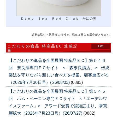
Ｄｅｅｐ Ｓｅａ Ｒｅｄ Ｃｒａｂ かにの実
記事は取材・執筆時の情報で、現在は異なる場合があります。
こだわりの逸品 特産品EC 連載記
List
事
【こだわりの逸品を全国展開 特産品ＥＣ】第５４６
回 奈良漬専門ＥＣサイト <「森奈良漬店」> 伝統
製法を守りながら新しい食べ方を提案、顧客層広がる
（2026年7月30日号）('26/08/03)
(0883)
【こだわりの逸品を全国展開 特産品ＥＣ】第５４５
回 ハム・ベーコン専門ＥＣサイト <「エーデルワ
イスファーム」> アワード受賞で認知広まり、購買
層拡大（2026年7月23日号）('26/07/27)
(0882)