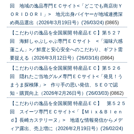
回 地域の逸品専門ＥＣサイト<「どこでも商店街Ｙ
ＯＲＩＤＯＲＩ」> 地元出身バイヤーが地域連携深
め商品選出（2026年3月19日号）('26/03/24)
(0865)
【こだわりの逸品を全国展開 特産品ＥＣ】第５２７
回 海鮮しゃぶしゃぶ専門ＥＣサイト <「滋味六感
蓮こん」>／鮮度と安心安全へのこだわり、ギフト需
要捉える（2026年3月12日号）('26/03/16)
(0864)
【こだわりの逸品を全国展開 特産品ＥＣ】第５２６
回 隠れたご当地グルメ専門ＥＣサイト<「発見！う
まうま探検隊」> 作り手の思い発信、ＳＥＯで認
知・購買向上（2026年2月26日号）('26/03/03)
(0862)
【こだわりの逸品を全国展開 特産品ＥＣ】 第５２５
回 スイーツ専門ＥＣサイト<「【Ｍｉｘ＆Ｂｌｅｎ
ｄ】長崎カステリーヌ」> 地道な情報発信からメデ
ィア露出、売上増に（2026年2月19日号）('26/02/24)