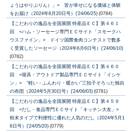
ょうはやりぷりん）」> 皆が幸せになる価値と体験
をお届け（2024年6月20日号）('24/06/25)
(0784)
【こだわりの逸品を全国展開 特産品ＥＣ】第４６１
回 <ハム・ソーセージ専門ＥＣサイト「スモークハ
ウスファイン」> ドイツ国際食肉コンテストで数多
く受賞したソーセージ（2024年6月6日号）('24/06/10)
(0782)
【こだわりの逸品を全国展開 特産品ＥＣ】第４６０
回 <寝具・アウトドア製品専門ＥＣサイト「イシケ
ン」> "軽い・ふんわり・暖かい"三拍子そろった独自
の布団（2024年5月30日号）('24/06/03)
(0781)
【こだわりの逸品を全国展開 特産品ＥＣ】第４５９
回 <だし・食品専門ＥＣサイト「キッチン大友」>
粉末タイプで利便性に優れた人気のだし（2024年5月1
6日号）('24/05/20)
(0779)