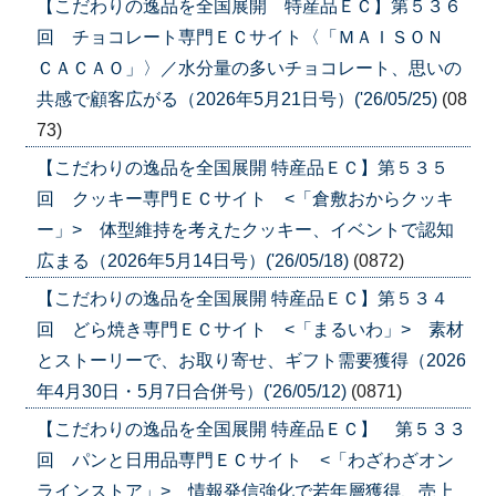
【こだわりの逸品を全国展開 特産品ＥＣ】第５３６
回 チョコレート専門ＥＣサイト〈「ＭＡＩＳＯＮ
ＣＡＣＡＯ」〉／水分量の多いチョコレート、思いの
共感で顧客広がる（2026年5月21日号）('26/05/25)
(08
73)
【こだわりの逸品を全国展開 特産品ＥＣ】第５３５
回 クッキー専門ＥＣサイト <「倉敷おからクッキ
ー」> 体型維持を考えたクッキー、イベントで認知
広まる（2026年5月14日号）('26/05/18)
(0872)
【こだわりの逸品を全国展開 特産品ＥＣ】第５３４
回 どら焼き専門ＥＣサイト <「まるいわ」> 素材
とストーリーで、お取り寄せ、ギフト需要獲得（2026
年4月30日・5月7日合併号）('26/05/12)
(0871)
【こだわりの逸品を全国展開 特産品ＥＣ】 第５３３
回 パンと日用品専門ＥＣサイト <「わざわざオン
ラインストア」> 情報発信強化で若年層獲得、売上