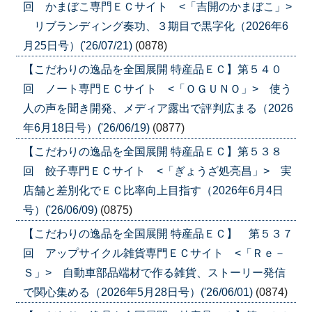
回 かまぼこ専門ＥＣサイト <「吉開のかまぼこ」>
リブランディング奏功、３期目で黒字化（2026年6
月25日号）('26/07/21)
(0878)
【こだわりの逸品を全国展開 特産品ＥＣ】第５４０
回 ノート専門ＥＣサイト <「ＯＧＵＮＯ」> 使う
人の声を聞き開発、メディア露出で評判広まる（2026
年6月18日号）('26/06/19)
(0877)
【こだわりの逸品を全国展開 特産品ＥＣ】第５３８
回 餃子専門ＥＣサイト <「ぎょうざ処亮昌」> 実
店舗と差別化でＥＣ比率向上目指す（2026年6月4日
号）('26/06/09)
(0875)
【こだわりの逸品を全国展開 特産品ＥＣ】 第５３７
回 アップサイクル雑貨専門ＥＣサイト <「Ｒｅ－
Ｓ」> 自動車部品端材で作る雑貨、ストーリー発信
で関心集める（2026年5月28日号）('26/06/01)
(0874)