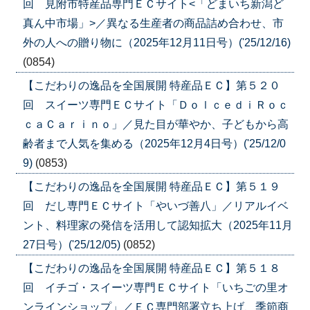
回 見附市特産品専門ＥＣサイト<「どまいち新潟ど
真ん中市場」>／異なる生産者の商品詰め合わせ、市
外の人への贈り物に（2025年12月11日号）('25/12/16)
(0854)
【こだわりの逸品を全国展開 特産品ＥＣ】第５２０
回 スイーツ専門ＥＣサイト「ＤｏｌｃｅｄｉＲｏｃ
ｃａＣａｒｉｎｏ」／見た目が華やか、子どもから高
齢者まで人気を集める（2025年12月4日号）('25/12/0
9)
(0853)
【こだわりの逸品を全国展開 特産品ＥＣ】第５１９
回 だし専門ＥＣサイト「やいづ善八」／リアルイベ
ント、料理家の発信を活用して認知拡大（2025年11月
27日号）('25/12/05)
(0852)
【こだわりの逸品を全国展開 特産品ＥＣ】第５１８
回 イチゴ・スイーツ専門ＥＣサイト「いちごの里オ
ンラインショップ」／ＥＣ専門部署立ち上げ、季節商