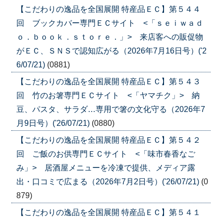
【こだわりの逸品を全国展開 特産品ＥＣ】第５４４
回 ブックカバー専門ＥＣサイト <「ｓｅｉｗａｄ
ｏ．ｂｏｏｋ．ｓｔｏｒｅ．」> 来店客への販促物
がＥＣ、ＳＮＳで認知広がる（2026年7月16日号）('2
6/07/21)
(0881)
【こだわりの逸品を全国展開 特産品ＥＣ】第５４３
回 竹のお箸専門ＥＣサイト <「ヤマチク」> 納
豆、パスタ、サラダ…専用で箸の文化守る（2026年7
月9日号）('26/07/21)
(0880)
【こだわりの逸品を全国展開 特産品ＥＣ】第５４２
回 ご飯のお供専門ＥＣサイト <「味市春香なご
み」> 居酒屋メニューを冷凍で提供、メディア露
出・口コミで広まる（2026年7月2日号）('26/07/21)
(0
879)
【こだわりの逸品を全国展開 特産品ＥＣ】第５４１