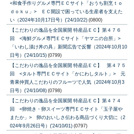
<和食手作りグルメ専門ＥＣサイト「おうち割烹ｔｏ
ｄｏｋｕ」> ＥＣ開設で困っている生産者を支えた
い（2024年10月17日号）('24/10/22)
(0800)
【こだわりの逸品を全国展開 特産品ＥＣ】第４７６
回 <海鮮グルメ専門ＥＣサイト「ヤマニの台所」>
「いわし漬け丼の具」新聞広告で反響（2024年10月10
日号）('24/10/15)
(0799)
【こだわりの逸品を全国展開 特産品ＥＣ】 第４７５
回 <タルト専門ＥＣサイト「かにわしタルト」> 元
青果仲買人こだわりのフルーツで人気（2024年10月3
日号）('24/10/08)
(0798)
【こだわりの逸品を全国展開 特産品ＥＣ】第４７４
回 <卵焼き・卵スイーツ専門ＥＣサイト「玉子屋や
またか」> 卵のおいしさ伝わる商品づくり大切に（2
024年9月26日号）('24/10/01)
(0797)