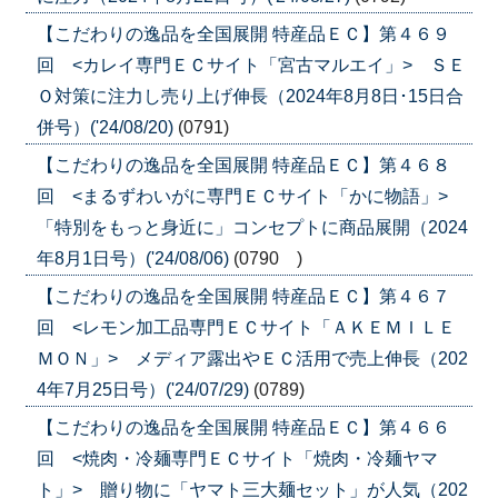
【こだわりの逸品を全国展開 特産品ＥＣ】第４６９
回 <カレイ専門ＥＣサイト「宮古マルエイ」> ＳＥ
Ｏ対策に注力し売り上げ伸長（2024年8月8日･15日合
併号）('24/08/20)
(0791)
【こだわりの逸品を全国展開 特産品ＥＣ】第４６８
回 <まるずわいがに専門ＥＣサイト「かに物語」>
「特別をもっと身近に」コンセプトに商品展開（2024
年8月1日号）('24/08/06)
(0790 )
【こだわりの逸品を全国展開 特産品ＥＣ】第４６７
回 <レモン加工品専門ＥＣサイト「ＡＫＥＭＩＬＥ
ＭＯＮ」> メディア露出やＥＣ活用で売上伸長（202
4年7月25日号）('24/07/29)
(0789)
【こだわりの逸品を全国展開 特産品ＥＣ】第４６６
回 <焼肉・冷麺専門ＥＣサイト「焼肉・冷麺ヤマ
ト」> 贈り物に「ヤマト三大麺セット」が人気（202