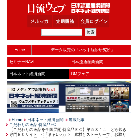
Home
データ販売の「ネット経済研究所」
セミナーNAVI
日本流通産業新聞
日本ネット経済新聞
DMフェア
Home
日本ネット経済新聞
連載記事
こだわりの逸品 特産品EC
【こだわりの逸品を全国展開 特産品ＥＣ】第５３４回 どら焼き
専門ＥＣサイト <「まるいわ」> 素材とストーリーで、お取り