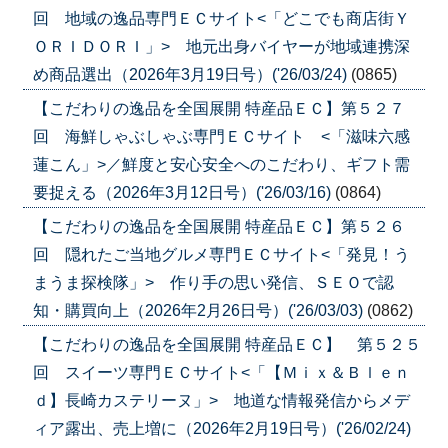
回 地域の逸品専門ＥＣサイト<「どこでも商店街Ｙ
ＯＲＩＤＯＲＩ」> 地元出身バイヤーが地域連携深
め商品選出（2026年3月19日号）('26/03/24)
(0865)
【こだわりの逸品を全国展開 特産品ＥＣ】第５２７
回 海鮮しゃぶしゃぶ専門ＥＣサイト <「滋味六感
蓮こん」>／鮮度と安心安全へのこだわり、ギフト需
要捉える（2026年3月12日号）('26/03/16)
(0864)
【こだわりの逸品を全国展開 特産品ＥＣ】第５２６
回 隠れたご当地グルメ専門ＥＣサイト<「発見！う
まうま探検隊」> 作り手の思い発信、ＳＥＯで認
知・購買向上（2026年2月26日号）('26/03/03)
(0862)
【こだわりの逸品を全国展開 特産品ＥＣ】 第５２５
回 スイーツ専門ＥＣサイト<「【Ｍｉｘ＆Ｂｌｅｎ
ｄ】長崎カステリーヌ」> 地道な情報発信からメデ
ィア露出、売上増に（2026年2月19日号）('26/02/24)