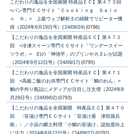
こだわりの逸品を全国展開 特産品ＥＣ】第４７３回
<パン専門ＥＣサイト「Ｃｏｏｋｉｎｇ Ｓａｌｏ
ｎ Ｎ」> 上級ウェブ解析士の経験でリピーター獲
得（2024年9月19日号）('24/09/24)
(0796)
【こだわりの逸品を全国展開 特産品ＥＣ】第４７２
回 <冷凍スイーツ専門ＥＣサイト「ワンデースイー
ツラボ」> 幻の「神池芋」のプリンやカヌレが話題
（2024年9月12日号）('24/09/17)
(0795)
【こだわりの逸品を全国展開 特産品ＥＣ】第４７１
回 <高級ご飯のお供専門ＥＣサイト「鯛のわん」>
鯛の手作り瓶詰にメディアが注目し注文増（2024年8
月29日号）('24/09/02)
(0793)
【こだわりの逸品を全国展開 特産品ＥＣ】第４７０
回 〈笹漬け専門ＥＣサイト「笹漬け屋 津田孫兵
衛」〉／小浜の郷土料理「小鯛の笹漬け」認知度向上
に注力（2024年8月22日号）('24/08/27)
(0792)