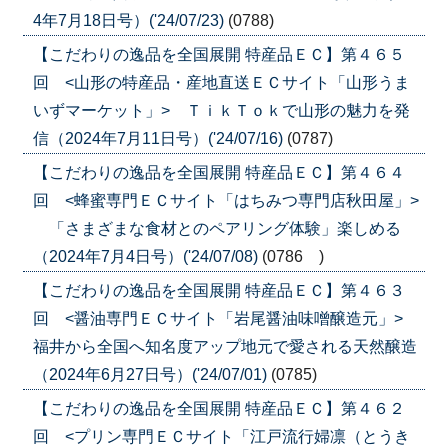
4年7月18日号）('24/07/23)
(0788)
【こだわりの逸品を全国展開 特産品ＥＣ】第４６５
回 <山形の特産品・産地直送ＥＣサイト「山形うま
いずマーケット」> ＴｉｋＴｏｋで山形の魅力を発
信（2024年7月11日号）('24/07/16)
(0787)
【こだわりの逸品を全国展開 特産品ＥＣ】第４６４
回 <蜂蜜専門ＥＣサイト「はちみつ専門店秋田屋」>
「さまざまな食材とのペアリング体験」楽しめる
（2024年7月4日号）('24/07/08)
(0786 )
【こだわりの逸品を全国展開 特産品ＥＣ】第４６３
回 <醤油専門ＥＣサイト「岩尾醤油味噌醸造元」>
福井から全国へ知名度アップ地元で愛される天然醸造
（2024年6月27日号）('24/07/01)
(0785)
【こだわりの逸品を全国展開 特産品ＥＣ】第４６２
回 <プリン専門ＥＣサイト「江戸流行婦凛（とうき