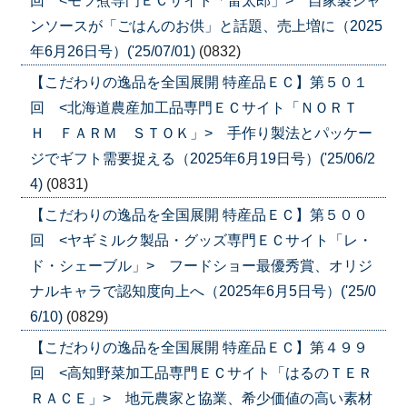
回 <モツ煮専門ＥＣサイト「雷太郎」> 自家製ジャ
ンソースが「ごはんのお供」と話題、売上増に（2025
年6月26日号）('25/07/01)
(0832)
【こだわりの逸品を全国展開 特産品ＥＣ】第５０１
回 <北海道農産加工品専門ＥＣサイト「ＮＯＲＴ
Ｈ ＦＡＲＭ ＳＴＯＫ」> 手作り製法とパッケー
ジでギフト需要捉える（2025年6月19日号）('25/06/2
4)
(0831)
【こだわりの逸品を全国展開 特産品ＥＣ】第５００
回 <ヤギミルク製品・グッズ専門ＥＣサイト「レ・
ド・シェーブル」> フードショー最優秀賞、オリジ
ナルキャラで認知度向上へ（2025年6月5日号）('25/0
6/10)
(0829)
【こだわりの逸品を全国展開 特産品ＥＣ】第４９９
回 <高知野菜加工品専門ＥＣサイト「はるのＴＥＲ
ＲＡＣＥ」> 地元農家と協業、希少価値の高い素材