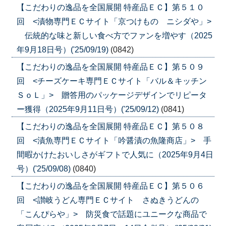
【こだわりの逸品を全国展開 特産品ＥＣ】第５１０
回 <漬物専門ＥＣサイト「京つけもの ニシダや」>
伝統的な味と新しい食べ方でファンを増やす（2025
年9月18日号）('25/09/19)
(0842)
【こだわりの逸品を全国展開 特産品ＥＣ】第５０９
回 <チーズケーキ専門ＥＣサイト「バル＆キッチン
ＳｏＬ」> 贈答用のパッケージデザインでリピータ
ー獲得（2025年9月11日号）('25/09/12)
(0841)
【こだわりの逸品を全国展開 特産品ＥＣ】第５０８
回 <漬魚専門ＥＣサイト「吟醤漬の魚隆商店」> 手
間暇かけたおいしさがギフトで人気に（2025年9月4日
号）('25/09/08)
(0840)
【こだわりの逸品を全国展開 特産品ＥＣ】第５０６
回 <讃岐うどん専門ＥＣサイト さぬきうどんの
「こんぴらや」> 防災食で話題にユニークな商品で