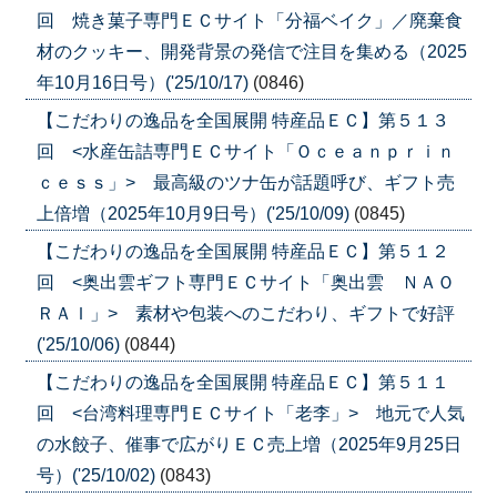
回 焼き菓子専門ＥＣサイト「分福ベイク」／廃棄食
材のクッキー、開発背景の発信で注目を集める（2025
年10月16日号）('25/10/17)
(0846)
【こだわりの逸品を全国展開 特産品ＥＣ】第５１３
回 <水産缶詰専門ＥＣサイト「Ｏｃｅａｎｐｒｉｎ
ｃｅｓｓ」> 最高級のツナ缶が話題呼び、ギフト売
上倍増（2025年10月9日号）('25/10/09)
(0845)
【こだわりの逸品を全国展開 特産品ＥＣ】第５１２
回 <奥出雲ギフト専門ＥＣサイト「奥出雲 ＮＡＯ
ＲＡＩ」> 素材や包装へのこだわり、ギフトで好評
('25/10/06)
(0844)
【こだわりの逸品を全国展開 特産品ＥＣ】第５１１
回 <台湾料理専門ＥＣサイト「老李」> 地元で人気
の水餃子、催事で広がりＥＣ売上増（2025年9月25日
号）('25/10/02)
(0843)