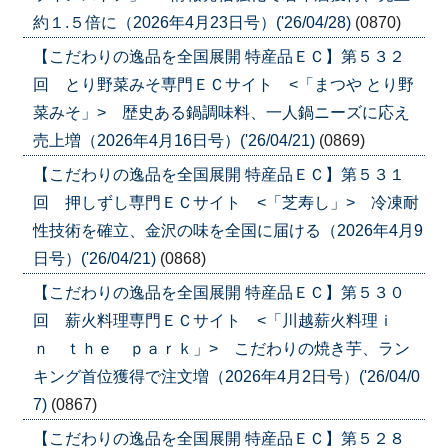
約１.５倍に（2026年4月23日号）('26/04/28)
(0870)
【こだわりの逸品を全国展開 特産品ＥＣ】第５３２
回 とり野菜みそ専門ＥＣサイト <「まつや とり野
菜みそ」> 歴史ある鍋調味料、一人鍋ニーズに応え
売上増（2026年4月16日号）('26/04/21)
(0869)
【こだわりの逸品を全国展開 特産品ＥＣ】第５３１
回 押しずし専門ＥＣサイト <「芝寿し」> 冷凍耐
性技術を確立、金沢の味を全国に届ける（2026年4月9
日号）('26/04/21)
(0868)
【こだわりの逸品を全国展開 特産品ＥＣ】第５３０
回 薪火料理専門ＥＣサイト <「川越薪火料理ｉ
ｎ ｔｈｅ ｐａｒｋ」> こだわりの焼き芋、ラン
キング首位獲得で注文増（2026年4月2日号）('26/04/0
7)
(0867)
【こだわりの逸品を全国展開 特産品ＥＣ】第５２８