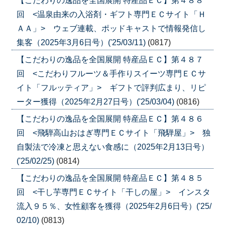
【こだわりの逸品を全国展開 特産品ＥＣ】第４８８
回 <温泉由来の入浴剤・ギフト専門ＥＣサイト「Ｈ
ＡＡ」> ウェブ連載、ポッドキャストで情報発信し
集客（2025年3月6日号）('25/03/11)
(0817)
【こだわりの逸品を全国展開 特産品ＥＣ】第４８７
回 <こだわりフルーツ＆手作りスイーツ専門ＥＣサ
イト「フルッティア」> ギフトで評判広まり、リピ
ーター獲得（2025年2月27日号）('25/03/04)
(0816)
【こだわりの逸品を全国展開 特産品ＥＣ】第４８６
回 <飛騨高山おはぎ専門ＥＣサイト「飛騨屋」> 独
自製法で冷凍と思えない食感に（2025年2月13日号）
('25/02/25)
(0814)
【こだわりの逸品を全国展開 特産品ＥＣ】第４８５
回 <干し芋専門ＥＣサイト「干しの屋」> インスタ
流入９５％、女性顧客を獲得（2025年2月6日号）('25/
02/10)
(0813)