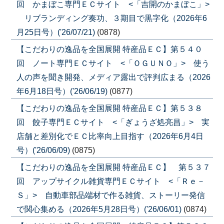
回 かまぼこ専門ＥＣサイト <「吉開のかまぼこ」>
リブランディング奏功、３期目で黒字化（2026年6
月25日号）('26/07/21)
(0878)
【こだわりの逸品を全国展開 特産品ＥＣ】第５４０
回 ノート専門ＥＣサイト <「ＯＧＵＮＯ」> 使う
人の声を聞き開発、メディア露出で評判広まる（2026
年6月18日号）('26/06/19)
(0877)
【こだわりの逸品を全国展開 特産品ＥＣ】第５３８
回 餃子専門ＥＣサイト <「ぎょうざ処亮昌」> 実
店舗と差別化でＥＣ比率向上目指す（2026年6月4日
号）('26/06/09)
(0875)
【こだわりの逸品を全国展開 特産品ＥＣ】 第５３７
回 アップサイクル雑貨専門ＥＣサイト <「Ｒｅ－
Ｓ」> 自動車部品端材で作る雑貨、ストーリー発信
で関心集める（2026年5月28日号）('26/06/01)
(0874)