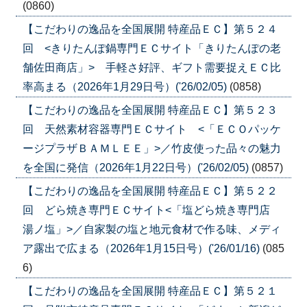
(0860)
【こだわりの逸品を全国展開 特産品ＥＣ】第５２４
回 <きりたんぽ鍋専門ＥＣサイト「きりたんぽの老
舗佐田商店」> 手軽さ好評、ギフト需要捉えＥＣ比
率高まる（2026年1月29日号）('26/02/05)
(0858)
【こだわりの逸品を全国展開 特産品ＥＣ】第５２３
回 天然素材容器専門ＥＣサイト <「ＥＣＯパッケ
ージプラザＢＡＭＬＥＥ」>／竹皮使った品々の魅力
を全国に発信（2026年1月22日号）('26/02/05)
(0857)
【こだわりの逸品を全国展開 特産品ＥＣ】第５２２
回 どら焼き専門ＥＣサイト<「塩どら焼き専門店
湯ノ塩」>／自家製の塩と地元食材で作る味、メディ
ア露出で広まる（2026年1月15日号）('26/01/16)
(085
6)
【こだわりの逸品を全国展開 特産品ＥＣ】第５２１