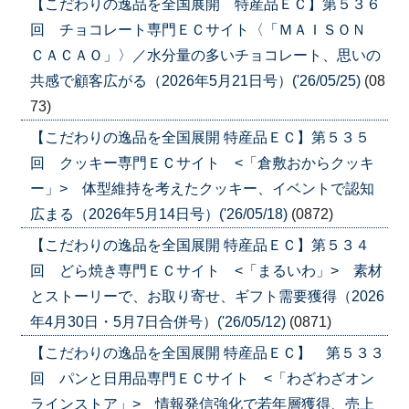
【こだわりの逸品を全国展開 特産品ＥＣ】第５３６
回 チョコレート専門ＥＣサイト〈「ＭＡＩＳＯＮ
ＣＡＣＡＯ」〉／水分量の多いチョコレート、思いの
共感で顧客広がる（2026年5月21日号）('26/05/25)
(08
73)
【こだわりの逸品を全国展開 特産品ＥＣ】第５３５
回 クッキー専門ＥＣサイト <「倉敷おからクッキ
ー」> 体型維持を考えたクッキー、イベントで認知
広まる（2026年5月14日号）('26/05/18)
(0872)
【こだわりの逸品を全国展開 特産品ＥＣ】第５３４
回 どら焼き専門ＥＣサイト <「まるいわ」> 素材
とストーリーで、お取り寄せ、ギフト需要獲得（2026
年4月30日・5月7日合併号）('26/05/12)
(0871)
【こだわりの逸品を全国展開 特産品ＥＣ】 第５３３
回 パンと日用品専門ＥＣサイト <「わざわざオン
ラインストア」> 情報発信強化で若年層獲得、売上