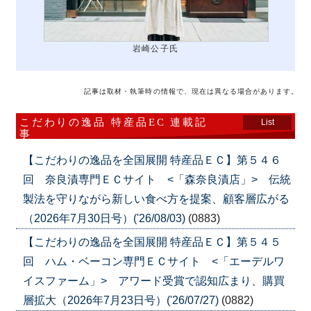
岩崎公子氏
記事は取材・執筆時の情報で、現在は異なる場合があります。
こだわりの逸品 特産品EC 連載記
List
事
【こだわりの逸品を全国展開 特産品ＥＣ】第５４６
回 奈良漬専門ＥＣサイト <「森奈良漬店」> 伝統
製法を守りながら新しい食べ方を提案、顧客層広がる
（2026年7月30日号）('26/08/03)
(0883)
【こだわりの逸品を全国展開 特産品ＥＣ】第５４５
回 ハム・ベーコン専門ＥＣサイト <「エーデルワ
イスファーム」> アワード受賞で認知広まり、購買
層拡大（2026年7月23日号）('26/07/27)
(0882)