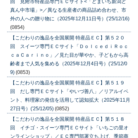
回 見附市特産品専門ＥＣサイト<「どまいち新潟ど
真ん中市場」>／異なる生産者の商品詰め合わせ、市
外の人への贈り物に（2025年12月11日号）('25/12/16)
(0854)
【こだわりの逸品を全国展開 特産品ＥＣ】第５２０
回 スイーツ専門ＥＣサイト「ＤｏｌｃｅｄｉＲｏｃ
ｃａＣａｒｉｎｏ」／見た目が華やか、子どもから高
齢者まで人気を集める（2025年12月4日号）('25/12/0
9)
(0853)
【こだわりの逸品を全国展開 特産品ＥＣ】第５１９
回 だし専門ＥＣサイト「やいづ善八」／リアルイベ
ント、料理家の発信を活用して認知拡大（2025年11月
27日号）('25/12/05)
(0852)
【こだわりの逸品を全国展開 特産品ＥＣ】第５１８
回 イチゴ・スイーツ専門ＥＣサイト「いちごの里オ
ンラインショップ」／ＥＣ専門部署立ち上げ、季節商