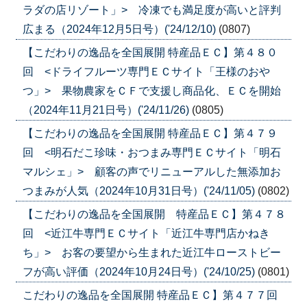
ラダの店リゾート」> 冷凍でも満足度が高いと評判
広まる（2024年12月5日号）('24/12/10)
(0807)
【こだわりの逸品を全国展開 特産品ＥＣ】第４８０
回 <ドライフルーツ専門ＥＣサイト「王様のおや
つ」> 果物農家をＣＦで支援し商品化、ＥＣを開始
（2024年11月21日号）('24/11/26)
(0805)
【こだわりの逸品を全国展開 特産品ＥＣ】第４７９
回 <明石だこ珍味・おつまみ専門ＥＣサイト「明石
マルシェ」> 顧客の声でリニューアルした無添加お
つまみが人気（2024年10月31日号）('24/11/05)
(0802)
【こだわりの逸品を全国展開 特産品ＥＣ】第４７８
回 <近江牛専門ＥＣサイト「近江牛専門店かねき
ち」> お客の要望から生まれた近江牛ローストビー
フが高い評価（2024年10月24日号）('24/10/25)
(0801)
こだわりの逸品を全国展開 特産品ＥＣ】第４７７回