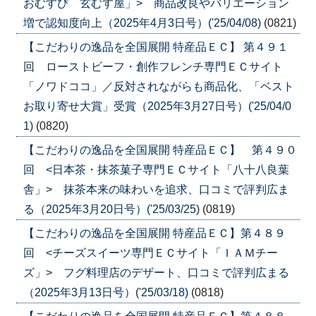
おむすび 玄むす屋」> 商品改良やバリエーション
増で認知度向上（2025年4月3日号）('25/04/08)
(0821)
【こだわりの逸品を全国展開 特産品ＥＣ】 第４９１
回 ローストビーフ・創作フレンチ専門ＥＣサイト
「ノワドココ」／反対されながらも商品化、「ベスト
お取り寄せ大賞」受賞（2025年3月27日号）('25/04/0
1)
(0820)
【こだわりの逸品を全国展開 特産品ＥＣ】 第４９０
回 <日本茶・抹茶菓子専門ＥＣサイト「八十八良葉
舎」> 抹茶本来の味わいを追求、口コミで評判広ま
る（2025年3月20日号）('25/03/25)
(0819)
【こだわりの逸品を全国展開 特産品ＥＣ】第４８９
回 <チーズスイーツ専門ＥＣサイト「ＩＡＭチー
ズ」> フグ料理店のデザート、口コミで評判広まる
（2025年3月13日号）('25/03/18)
(0818)