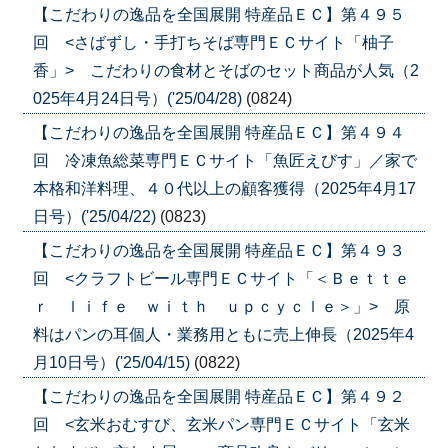
【こだわりの逸品を全国展開 特産品ＥＣ】第４９５
回 <さばずし・手打ちそば専門ＥＣサイト「柚子
香」> こだわりの食材とそばのセット商品が人気（2
025年4月24日号）('25/04/28)
(0824)
【こだわりの逸品を全国展開 特産品ＥＣ】第４９４
回 冷凍魚総菜専門ＥＣサイト「魚匠えびす」／家で
本格和洋料理、４０代以上の顧客獲得（2025年4月17
日号）('25/04/22)
(0823)
【こだわりの逸品を全国展開 特産品ＥＣ】第４９３
回 <クラフトビール専門ＥＣサイト「＜Ｂｅｔｔｅ
ｒ ｌｉｆｅ ｗｉｔｈ ｕｐｃｙｃｌｅ＞」> 原
料はパンの耳個人・業務用ともに売上伸長（2025年4
月10日号）('25/04/15)
(0822)
【こだわりの逸品を全国展開 特産品ＥＣ】第４９２
回 <玄米おむすび、玄米パン専門ＥＣサイト「玄米