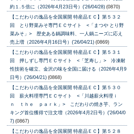
約１.５倍に（2026年4月23日号）('26/04/28)
(0870)
【こだわりの逸品を全国展開 特産品ＥＣ】第５３２
回 とり野菜みそ専門ＥＣサイト <「まつや とり野
菜みそ」> 歴史ある鍋調味料、一人鍋ニーズに応え
売上増（2026年4月16日号）('26/04/21)
(0869)
【こだわりの逸品を全国展開 特産品ＥＣ】第５３１
回 押しずし専門ＥＣサイト <「芝寿し」> 冷凍耐
性技術を確立、金沢の味を全国に届ける（2026年4月9
日号）('26/04/21)
(0868)
【こだわりの逸品を全国展開 特産品ＥＣ】第５３０
回 薪火料理専門ＥＣサイト <「川越薪火料理ｉ
ｎ ｔｈｅ ｐａｒｋ」> こだわりの焼き芋、ラン
キング首位獲得で注文増（2026年4月2日号）('26/04/0
7)
(0867)
【こだわりの逸品を全国展開 特産品ＥＣ】第５２８