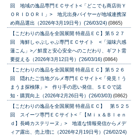
回 地域の逸品専門ＥＣサイト<「どこでも商店街Ｙ
ＯＲＩＤＯＲＩ」> 地元出身バイヤーが地域連携深
め商品選出（2026年3月19日号）('26/03/24)
(0865)
【こだわりの逸品を全国展開 特産品ＥＣ】第５２７
回 海鮮しゃぶしゃぶ専門ＥＣサイト <「滋味六感
蓮こん」>／鮮度と安心安全へのこだわり、ギフト需
要捉える（2026年3月12日号）('26/03/16)
(0864)
【こだわりの逸品を全国展開 特産品ＥＣ】第５２６
回 隠れたご当地グルメ専門ＥＣサイト<「発見！う
まうま探検隊」> 作り手の思い発信、ＳＥＯで認
知・購買向上（2026年2月26日号）('26/03/03)
(0862)
【こだわりの逸品を全国展開 特産品ＥＣ】 第５２５
回 スイーツ専門ＥＣサイト<「【Ｍｉｘ＆Ｂｌｅｎ
ｄ】長崎カステリーヌ」> 地道な情報発信からメデ
ィア露出、売上増に（2026年2月19日号）('26/02/24)