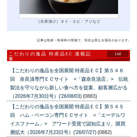
［生茶漬け］タイ・エビ・アジなど
記事は取材・執筆時の情報で、現在は異なる場合があります。
こだわりの逸品 特産品EC 連載記
List
事
【こだわりの逸品を全国展開 特産品ＥＣ】第５４６
回 奈良漬専門ＥＣサイト <「森奈良漬店」> 伝統
製法を守りながら新しい食べ方を提案、顧客層広がる
（2026年7月30日号）('26/08/03)
(0883)
【こだわりの逸品を全国展開 特産品ＥＣ】第５４５
回 ハム・ベーコン専門ＥＣサイト <「エーデルワ
イスファーム」> アワード受賞で認知広まり、購買
層拡大（2026年7月23日号）('26/07/27)
(0882)