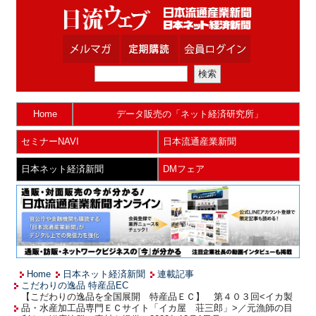
Home
データ販売の「ネット経済研究所」
セミナーNAVI
日本流通産業新聞
日本ネット経済新聞
DMフェア
Home
日本ネット経済新聞
連載記事
こだわりの逸品 特産品EC
【こだわりの逸品を全国展開 特産品ＥＣ】 第４０３回<イカ製
品・水産加工品専門ＥＣサイト「イカ屋 荘三郎」>／元漁師の目