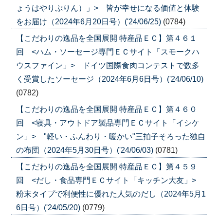
ょうはやりぷりん）」> 皆が幸せになる価値と体験
をお届け（2024年6月20日号）('24/06/25)
(0784)
【こだわりの逸品を全国展開 特産品ＥＣ】第４６１
回 <ハム・ソーセージ専門ＥＣサイト「スモークハ
ウスファイン」> ドイツ国際食肉コンテストで数多
く受賞したソーセージ（2024年6月6日号）('24/06/10)
(0782)
【こだわりの逸品を全国展開 特産品ＥＣ】第４６０
回 <寝具・アウトドア製品専門ＥＣサイト「イシケ
ン」> "軽い・ふんわり・暖かい"三拍子そろった独自
の布団（2024年5月30日号）('24/06/03)
(0781)
【こだわりの逸品を全国展開 特産品ＥＣ】第４５９
回 <だし・食品専門ＥＣサイト「キッチン大友」>
粉末タイプで利便性に優れた人気のだし（2024年5月1
6日号）('24/05/20)
(0779)