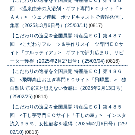
【こだわりの逸品を全国展開 特産品ＥＣ】第４８８
回 <温泉由来の入浴剤・ギフト専門ＥＣサイト「Ｈ
ＡＡ」> ウェブ連載、ポッドキャストで情報発信し
集客（2025年3月6日号）('25/03/11)
(0817)
【こだわりの逸品を全国展開 特産品ＥＣ】第４８７
回 <こだわりフルーツ＆手作りスイーツ専門ＥＣサ
イト「フルッティア」> ギフトで評判広まり、リピ
ーター獲得（2025年2月27日号）('25/03/04)
(0816)
【こだわりの逸品を全国展開 特産品ＥＣ】第４８６
回 <飛騨高山おはぎ専門ＥＣサイト「飛騨屋」> 独
自製法で冷凍と思えない食感に（2025年2月13日号）
('25/02/25)
(0814)
【こだわりの逸品を全国展開 特産品ＥＣ】第４８５
回 <干し芋専門ＥＣサイト「干しの屋」> インスタ
流入９５％、女性顧客を獲得（2025年2月6日号）('25/
02/10)
(0813)