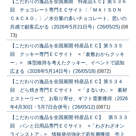
【こだわりの逸品を全国展開 特産品ＥＣ】第５３６
回 チョコレート専門ＥＣサイト〈「ＭＡＩＳＯＮ
ＣＡＣＡＯ」〉／水分量の多いチョコレート、思いの
共感で顧客広がる（2026年5月21日号）('26/05/25)
(08
73)
【こだわりの逸品を全国展開 特産品ＥＣ】第５３５
回 クッキー専門ＥＣサイト <「倉敷おからクッキ
ー」> 体型維持を考えたクッキー、イベントで認知
広まる（2026年5月14日号）('26/05/18)
(0872)
【こだわりの逸品を全国展開 特産品ＥＣ】第５３４
回 どら焼き専門ＥＣサイト <「まるいわ」> 素材
とストーリーで、お取り寄せ、ギフト需要獲得（2026
年4月30日・5月7日合併号）('26/05/12)
(0871)
【こだわりの逸品を全国展開 特産品ＥＣ】 第５３３
回 パンと日用品専門ＥＣサイト <「わざわざオン
ラインストア」> 情報発信強化で若年層獲得、売上