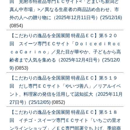
回 見附市特産品専門ＥＣサイト<「どまいち新潟ど
真ん中市場」>／異なる生産者の商品詰め合わせ、市
外の人への贈り物に（2025年12月11日号）('25/12/16)
(0854)
【こだわりの逸品を全国展開 特産品ＥＣ】第５２０
回 スイーツ専門ＥＣサイト「ＤｏｌｃｅｄｉＲｏｃ
ｃａＣａｒｉｎｏ」／見た目が華やか、子どもから高
齢者まで人気を集める（2025年12月4日号）('25/12/0
9)
(0853)
【こだわりの逸品を全国展開 特産品ＥＣ】第５１９
回 だし専門ＥＣサイト「やいづ善八」／リアルイベ
ント、料理家の発信を活用して認知拡大（2025年11月
27日号）('25/12/05)
(0852)
【こだわりの逸品を全国展開 特産品ＥＣ】第５１８
回 イチゴ・スイーツ専門ＥＣサイト「いちごの里オ
ンラインショップ」／ＥＣ専門部署立ち上げ、季節商