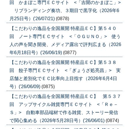
回 かまぼこ専門ＥＣサイト <「吉開のかまぼこ」>
リブランディング奏功、３期目で黒字化（2026年6
月25日号）('26/07/21)
(0878)
【こだわりの逸品を全国展開 特産品ＥＣ】第５４０
回 ノート専門ＥＣサイト <「ＯＧＵＮＯ」> 使う
人の声を聞き開発、メディア露出で評判広まる（2026
年6月18日号）('26/06/19)
(0877)
【こだわりの逸品を全国展開 特産品ＥＣ】第５３８
回 餃子専門ＥＣサイト <「ぎょうざ処亮昌」> 実
店舗と差別化でＥＣ比率向上目指す（2026年6月4日
号）('26/06/09)
(0875)
【こだわりの逸品を全国展開 特産品ＥＣ】 第５３７
回 アップサイクル雑貨専門ＥＣサイト <「Ｒｅ－
Ｓ」> 自動車部品端材で作る雑貨、ストーリー発信
で関心集める（2026年5月28日号）('26/06/01)
(0874)