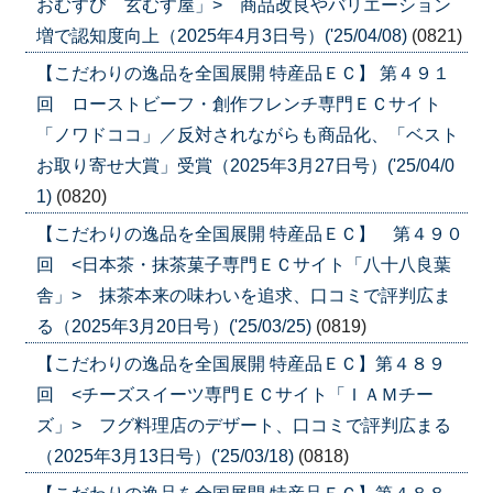
おむすび 玄むす屋」> 商品改良やバリエーション
増で認知度向上（2025年4月3日号）('25/04/08)
(0821)
【こだわりの逸品を全国展開 特産品ＥＣ】 第４９１
回 ローストビーフ・創作フレンチ専門ＥＣサイト
「ノワドココ」／反対されながらも商品化、「ベスト
お取り寄せ大賞」受賞（2025年3月27日号）('25/04/0
1)
(0820)
【こだわりの逸品を全国展開 特産品ＥＣ】 第４９０
回 <日本茶・抹茶菓子専門ＥＣサイト「八十八良葉
舎」> 抹茶本来の味わいを追求、口コミで評判広ま
る（2025年3月20日号）('25/03/25)
(0819)
【こだわりの逸品を全国展開 特産品ＥＣ】第４８９
回 <チーズスイーツ専門ＥＣサイト「ＩＡＭチー
ズ」> フグ料理店のデザート、口コミで評判広まる
（2025年3月13日号）('25/03/18)
(0818)