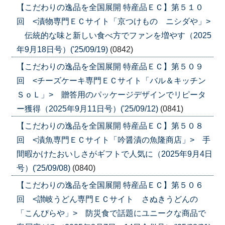
【こだわりの逸品を全国展開 特産品ＥＣ】第５１０
回 <漬物専門ＥＣサイト「京つけもの ニシダや」>
伝統的な味と新しい食べ方でファンを増やす（2025
年9月18日号）('25/09/19)
(0842)
【こだわりの逸品を全国展開 特産品ＥＣ】第５０９
回 <チーズケーキ専門ＥＣサイト「バル＆キッチン
ＳｏＬ」> 贈答用のパッケージデザインでリピータ
ー獲得（2025年9月11日号）('25/09/12)
(0841)
【こだわりの逸品を全国展開 特産品ＥＣ】第５０８
回 <漬魚専門ＥＣサイト「吟醤漬の魚隆商店」> 手
間暇かけたおいしさがギフトで人気に（2025年9月4日
号）('25/09/08)
(0840)
【こだわりの逸品を全国展開 特産品ＥＣ】第５０６
回 <讃岐うどん専門ＥＣサイト さぬきうどんの
「こんぴらや」> 防災食で話題にユニークな商品で