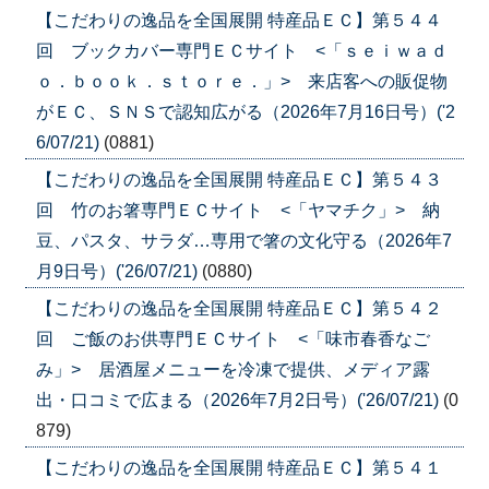
【こだわりの逸品を全国展開 特産品ＥＣ】第５４４
回 ブックカバー専門ＥＣサイト <「ｓｅｉｗａｄ
ｏ．ｂｏｏｋ．ｓｔｏｒｅ．」> 来店客への販促物
がＥＣ、ＳＮＳで認知広がる（2026年7月16日号）('2
6/07/21)
(0881)
【こだわりの逸品を全国展開 特産品ＥＣ】第５４３
回 竹のお箸専門ＥＣサイト <「ヤマチク」> 納
豆、パスタ、サラダ…専用で箸の文化守る（2026年7
月9日号）('26/07/21)
(0880)
【こだわりの逸品を全国展開 特産品ＥＣ】第５４２
回 ご飯のお供専門ＥＣサイト <「味市春香なご
み」> 居酒屋メニューを冷凍で提供、メディア露
出・口コミで広まる（2026年7月2日号）('26/07/21)
(0
879)
【こだわりの逸品を全国展開 特産品ＥＣ】第５４１