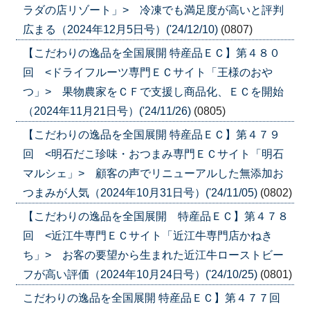
ラダの店リゾート」> 冷凍でも満足度が高いと評判
広まる（2024年12月5日号）('24/12/10)
(0807)
【こだわりの逸品を全国展開 特産品ＥＣ】第４８０
回 <ドライフルーツ専門ＥＣサイト「王様のおや
つ」> 果物農家をＣＦで支援し商品化、ＥＣを開始
（2024年11月21日号）('24/11/26)
(0805)
【こだわりの逸品を全国展開 特産品ＥＣ】第４７９
回 <明石だこ珍味・おつまみ専門ＥＣサイト「明石
マルシェ」> 顧客の声でリニューアルした無添加お
つまみが人気（2024年10月31日号）('24/11/05)
(0802)
【こだわりの逸品を全国展開 特産品ＥＣ】第４７８
回 <近江牛専門ＥＣサイト「近江牛専門店かねき
ち」> お客の要望から生まれた近江牛ローストビー
フが高い評価（2024年10月24日号）('24/10/25)
(0801)
こだわりの逸品を全国展開 特産品ＥＣ】第４７７回