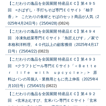
【こだわりの逸品を全国展開 特産品ＥＣ】第４９５
回 <さばずし・手打ちそば専門ＥＣサイト「柚子
香」> こだわりの食材とそばのセット商品が人気（2
025年4月24日号）('25/04/28)
(0824)
【こだわりの逸品を全国展開 特産品ＥＣ】第４９４
回 冷凍魚総菜専門ＥＣサイト「魚匠えびす」／家で
本格和洋料理、４０代以上の顧客獲得（2025年4月17
日号）('25/04/22)
(0823)
【こだわりの逸品を全国展開 特産品ＥＣ】第４９３
回 <クラフトビール専門ＥＣサイト「＜Ｂｅｔｔｅ
ｒ ｌｉｆｅ ｗｉｔｈ ｕｐｃｙｃｌｅ＞」> 原
料はパンの耳個人・業務用ともに売上伸長（2025年4
月10日号）('25/04/15)
(0822)
【こだわりの逸品を全国展開 特産品ＥＣ】第４９２
回 <玄米おむすび、玄米パン専門ＥＣサイト「玄米