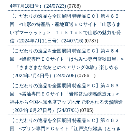
4年7月18日号）('24/07/23)
(0788)
【こだわりの逸品を全国展開 特産品ＥＣ】第４６５
回 <山形の特産品・産地直送ＥＣサイト「山形うま
いずマーケット」> ＴｉｋＴｏｋで山形の魅力を発
信（2024年7月11日号）('24/07/16)
(0787)
【こだわりの逸品を全国展開 特産品ＥＣ】第４６４
回 <蜂蜜専門ＥＣサイト「はちみつ専門店秋田屋」>
「さまざまな食材とのペアリング体験」楽しめる
（2024年7月4日号）('24/07/08)
(0786 )
【こだわりの逸品を全国展開 特産品ＥＣ】第４６３
回 <醤油専門ＥＣサイト「岩尾醤油味噌醸造元」>
福井から全国へ知名度アップ地元で愛される天然醸造
（2024年6月27日号）('24/07/01)
(0785)
【こだわりの逸品を全国展開 特産品ＥＣ】第４６２
回 <プリン専門ＥＣサイト「江戸流行婦凛（とうき