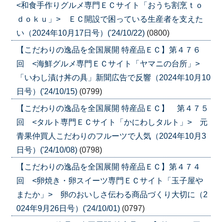
<和食手作りグルメ専門ＥＣサイト「おうち割烹ｔｏ
ｄｏｋｕ」> ＥＣ開設で困っている生産者を支えた
い（2024年10月17日号）('24/10/22)
(0800)
【こだわりの逸品を全国展開 特産品ＥＣ】第４７６
回 <海鮮グルメ専門ＥＣサイト「ヤマニの台所」>
「いわし漬け丼の具」新聞広告で反響（2024年10月10
日号）('24/10/15)
(0799)
【こだわりの逸品を全国展開 特産品ＥＣ】 第４７５
回 <タルト専門ＥＣサイト「かにわしタルト」> 元
青果仲買人こだわりのフルーツで人気（2024年10月3
日号）('24/10/08)
(0798)
【こだわりの逸品を全国展開 特産品ＥＣ】第４７４
回 <卵焼き・卵スイーツ専門ＥＣサイト「玉子屋や
またか」> 卵のおいしさ伝わる商品づくり大切に（2
024年9月26日号）('24/10/01)
(0797)