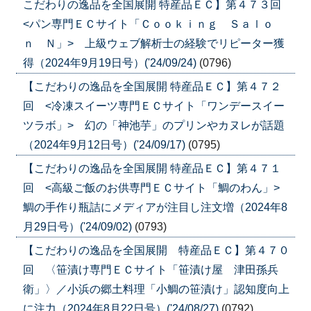
こだわりの逸品を全国展開 特産品ＥＣ】第４７３回
<パン専門ＥＣサイト「Ｃｏｏｋｉｎｇ Ｓａｌｏ
ｎ Ｎ」> 上級ウェブ解析士の経験でリピーター獲
得（2024年9月19日号）('24/09/24)
(0796)
【こだわりの逸品を全国展開 特産品ＥＣ】第４７２
回 <冷凍スイーツ専門ＥＣサイト「ワンデースイー
ツラボ」> 幻の「神池芋」のプリンやカヌレが話題
（2024年9月12日号）('24/09/17)
(0795)
【こだわりの逸品を全国展開 特産品ＥＣ】第４７１
回 <高級ご飯のお供専門ＥＣサイト「鯛のわん」>
鯛の手作り瓶詰にメディアが注目し注文増（2024年8
月29日号）('24/09/02)
(0793)
【こだわりの逸品を全国展開 特産品ＥＣ】第４７０
回 〈笹漬け専門ＥＣサイト「笹漬け屋 津田孫兵
衛」〉／小浜の郷土料理「小鯛の笹漬け」認知度向上
に注力（2024年8月22日号）('24/08/27)
(0792)