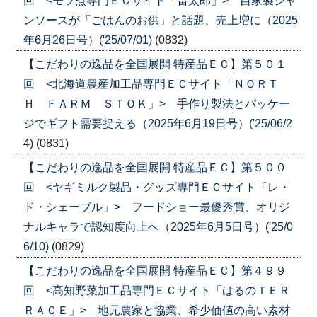
回 <モツ煮専門ＥＣサイト「雷太郎」> 自家製ジャ
ンソースが「ごはんのお供」と話題、売上増に（2025
年6月26日号）('25/07/01)
(0832)
【こだわりの逸品を全国展開 特産品ＥＣ】第５０１
回 <北海道農産加工品専門ＥＣサイト「ＮＯＲＴ
Ｈ ＦＡＲＭ ＳＴＯＫ」> 手作り製法とパッケー
ジでギフト需要捉える（2025年6月19日号）('25/06/2
4)
(0831)
【こだわりの逸品を全国展開 特産品ＥＣ】第５００
回 <ヤギミルク製品・グッズ専門ＥＣサイト「レ・
ド・シェーブル」> フードショー最優秀賞、オリジ
ナルキャラで認知度向上へ（2025年6月5日号）('25/0
6/10)
(0829)
【こだわりの逸品を全国展開 特産品ＥＣ】第４９９
回 <高知野菜加工品専門ＥＣサイト「はるのＴＥＲ
ＲＡＣＥ」> 地元農家と協業、希少価値の高い素材