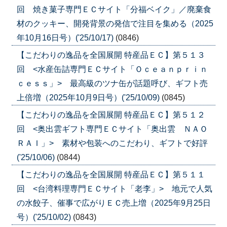
回 焼き菓子専門ＥＣサイト「分福ベイク」／廃棄食
材のクッキー、開発背景の発信で注目を集める（2025
年10月16日号）('25/10/17)
(0846)
【こだわりの逸品を全国展開 特産品ＥＣ】第５１３
回 <水産缶詰専門ＥＣサイト「Ｏｃｅａｎｐｒｉｎ
ｃｅｓｓ」> 最高級のツナ缶が話題呼び、ギフト売
上倍増（2025年10月9日号）('25/10/09)
(0845)
【こだわりの逸品を全国展開 特産品ＥＣ】第５１２
回 <奥出雲ギフト専門ＥＣサイト「奥出雲 ＮＡＯ
ＲＡＩ」> 素材や包装へのこだわり、ギフトで好評
('25/10/06)
(0844)
【こだわりの逸品を全国展開 特産品ＥＣ】第５１１
回 <台湾料理専門ＥＣサイト「老李」> 地元で人気
の水餃子、催事で広がりＥＣ売上増（2025年9月25日
号）('25/10/02)
(0843)