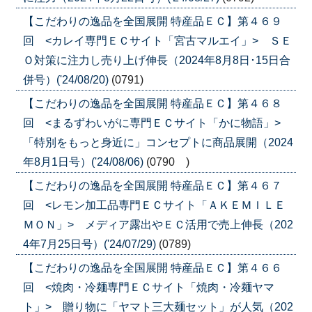
【こだわりの逸品を全国展開 特産品ＥＣ】第４６９
回 <カレイ専門ＥＣサイト「宮古マルエイ」> ＳＥ
Ｏ対策に注力し売り上げ伸長（2024年8月8日･15日合
併号）('24/08/20)
(0791)
【こだわりの逸品を全国展開 特産品ＥＣ】第４６８
回 <まるずわいがに専門ＥＣサイト「かに物語」>
「特別をもっと身近に」コンセプトに商品展開（2024
年8月1日号）('24/08/06)
(0790 )
【こだわりの逸品を全国展開 特産品ＥＣ】第４６７
回 <レモン加工品専門ＥＣサイト「ＡＫＥＭＩＬＥ
ＭＯＮ」> メディア露出やＥＣ活用で売上伸長（202
4年7月25日号）('24/07/29)
(0789)
【こだわりの逸品を全国展開 特産品ＥＣ】第４６６
回 <焼肉・冷麺専門ＥＣサイト「焼肉・冷麺ヤマ
ト」> 贈り物に「ヤマト三大麺セット」が人気（202