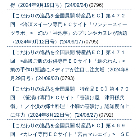
得（2024年9月19日号）('24/09/24)
(0796)
【こだわりの逸品を全国展開 特産品ＥＣ】第４７２
回 <冷凍スイーツ専門ＥＣサイト「ワンデースイー
ツラボ」> 幻の「神池芋」のプリンやカヌレが話題
（2024年9月12日号）('24/09/17)
(0795)
【こだわりの逸品を全国展開 特産品ＥＣ】第４７１
回 <高級ご飯のお供専門ＥＣサイト「鯛のわん」>
鯛の手作り瓶詰にメディアが注目し注文増（2024年8
月29日号）('24/09/02)
(0793)
【こだわりの逸品を全国展開 特産品ＥＣ】第４７０
回 〈笹漬け専門ＥＣサイト「笹漬け屋 津田孫兵
衛」〉／小浜の郷土料理「小鯛の笹漬け」認知度向上
に注力（2024年8月22日号）('24/08/27)
(0792)
【こだわりの逸品を全国展開 特産品ＥＣ】第４６９
回 <カレイ専門ＥＣサイト「宮古マルエイ」> ＳＥ