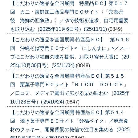
【こだわりの逸品を全国展開 特産品ＥＣ】第５１７
回 カニ・海鮮加工商品専門ＥＣサイト〈「京都丹
後 海鮮の匠魚政」〉／ゆで技術を追求、自宅用需要
も取り込む（2025年11月6日号）('25/11/11)
(0849)
【こだわりの逸品を全国展開 特産品ＥＣ】 第５１６
回 沖縄そば専門ＥＣサイト<「にしんすに」>／スー
プにこだわり独自の味を提供、お取り寄せ大賞に（20
25年10月30日号）('25/11/04)
(0848)
【こだわりの逸品を全国展開 特産品ＥＣ】第５１５
回 栗菓子専門ＥＣサイト「ＲＩＣＯ ＤＯＬＣＥ」
／口コミ、メディア露出で広がる栗の味わい（2025年
10月23日号）('25/10/24)
(0847)
【こだわりの逸品を全国展開 特産品ＥＣ】第５１４
回 焼き菓子専門ＥＣサイト「分福ベイク」／廃棄食
材のクッキー、開発背景の発信で注目を集める（2025