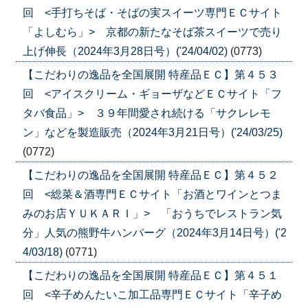
回 <手打ちそば・そばの実スイーツ専門ＥＣサイト
「よしむら」> 京都の新たなそば茶スイーツで売り
上げ伸長（2024年3月28日号）('24/04/02)
(0773)
【こだわりの逸品を全国展開 特産品ＥＣ】第４５３
回 <アイスクリーム・ギョーザなどＥＣサイト「フ
タバ食品」> ３９年間愛され続ける「サクレレモ
ン」などを製造販売（2024年3月21日号）('24/03/25)
(0772)
【こだわりの逸品を全国展開 特産品ＥＣ】第４５２
回 <総菜＆酒専門ＥＣサイト「お酒とワインとつま
みのお店ＹＵＫＡＲＩ」> 「おうちでレストラン気
分」人気の熊野牛ハンバーグ（2024年3月14日号）('2
4/03/18)
(0771)
【こだわりの逸品を全国展開 特産品ＥＣ】第４５１
回 <辛子めんたいこ加工品専門ＥＣサイト「辛子め