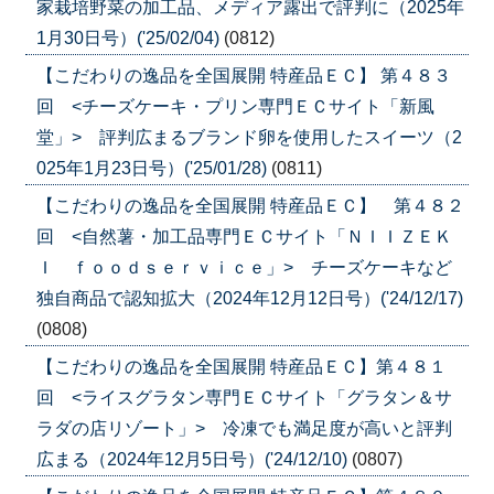
家栽培野菜の加工品、メディア露出で評判に（2025年
1月30日号）('25/02/04)
(0812)
【こだわりの逸品を全国展開 特産品ＥＣ】 第４８３
回 <チーズケーキ・プリン専門ＥＣサイト「新風
堂」> 評判広まるブランド卵を使用したスイーツ（2
025年1月23日号）('25/01/28)
(0811)
【こだわりの逸品を全国展開 特産品ＥＣ】 第４８２
回 <自然薯・加工品専門ＥＣサイト「ＮＩＩＺＥＫ
Ｉ ｆｏｏｄｓｅｒｖｉｃｅ」> チーズケーキなど
独自商品で認知拡大（2024年12月12日号）('24/12/17)
(0808)
【こだわりの逸品を全国展開 特産品ＥＣ】第４８１
回 <ライスグラタン専門ＥＣサイト「グラタン＆サ
ラダの店リゾート」> 冷凍でも満足度が高いと評判
広まる（2024年12月5日号）('24/12/10)
(0807)