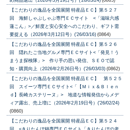
め商品選出（2026年3月19日号）('26/03/24)
(0865)
【こだわりの逸品を全国展開 特産品ＥＣ】第５２７
回 海鮮しゃぶしゃぶ専門ＥＣサイト <「滋味六感
蓮こん」>／鮮度と安心安全へのこだわり、ギフト需
要捉える（2026年3月12日号）('26/03/16)
(0864)
【こだわりの逸品を全国展開 特産品ＥＣ】第５２６
回 隠れたご当地グルメ専門ＥＣサイト<「発見！う
まうま探検隊」> 作り手の思い発信、ＳＥＯで認
知・購買向上（2026年2月26日号）('26/03/03)
(0862)
【こだわりの逸品を全国展開 特産品ＥＣ】 第５２５
回 スイーツ専門ＥＣサイト<「【Ｍｉｘ＆Ｂｌｅｎ
ｄ】長崎カステリーヌ」> 地道な情報発信からメデ
ィア露出、売上増に（2026年2月19日号）('26/02/24)
(0860)
【こだわりの逸品を全国展開 特産品ＥＣ】第５２４
回 <きりたんぽ鍋専門ＥＣサイト「きりたんぽの老