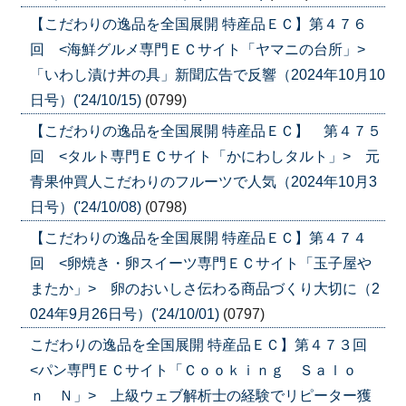
【こだわりの逸品を全国展開 特産品ＥＣ】第４７６
回 <海鮮グルメ専門ＥＣサイト「ヤマニの台所」>
「いわし漬け丼の具」新聞広告で反響（2024年10月10
日号）('24/10/15)
(0799)
【こだわりの逸品を全国展開 特産品ＥＣ】 第４７５
回 <タルト専門ＥＣサイト「かにわしタルト」> 元
青果仲買人こだわりのフルーツで人気（2024年10月3
日号）('24/10/08)
(0798)
【こだわりの逸品を全国展開 特産品ＥＣ】第４７４
回 <卵焼き・卵スイーツ専門ＥＣサイト「玉子屋や
またか」> 卵のおいしさ伝わる商品づくり大切に（2
024年9月26日号）('24/10/01)
(0797)
こだわりの逸品を全国展開 特産品ＥＣ】第４７３回
<パン専門ＥＣサイト「Ｃｏｏｋｉｎｇ Ｓａｌｏ
ｎ Ｎ」> 上級ウェブ解析士の経験でリピーター獲