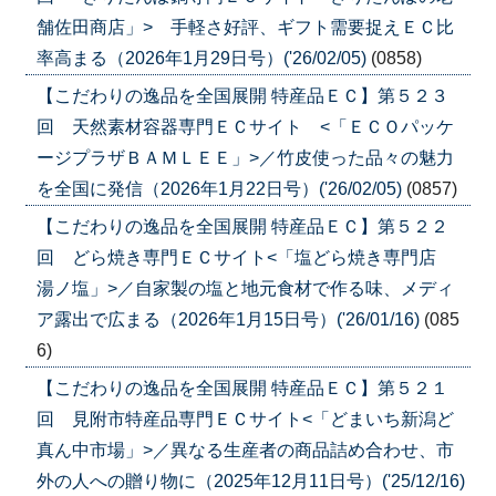
舗佐田商店」> 手軽さ好評、ギフト需要捉えＥＣ比
率高まる（2026年1月29日号）('26/02/05)
(0858)
【こだわりの逸品を全国展開 特産品ＥＣ】第５２３
回 天然素材容器専門ＥＣサイト <「ＥＣＯパッケ
ージプラザＢＡＭＬＥＥ」>／竹皮使った品々の魅力
を全国に発信（2026年1月22日号）('26/02/05)
(0857)
【こだわりの逸品を全国展開 特産品ＥＣ】第５２２
回 どら焼き専門ＥＣサイト<「塩どら焼き専門店
湯ノ塩」>／自家製の塩と地元食材で作る味、メディ
ア露出で広まる（2026年1月15日号）('26/01/16)
(085
6)
【こだわりの逸品を全国展開 特産品ＥＣ】第５２１
回 見附市特産品専門ＥＣサイト<「どまいち新潟ど
真ん中市場」>／異なる生産者の商品詰め合わせ、市
外の人への贈り物に（2025年12月11日号）('25/12/16)