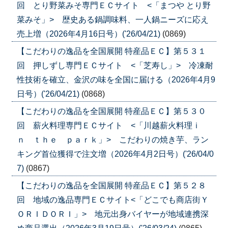
回 とり野菜みそ専門ＥＣサイト <「まつや とり野
菜みそ」> 歴史ある鍋調味料、一人鍋ニーズに応え
売上増（2026年4月16日号）('26/04/21)
(0869)
【こだわりの逸品を全国展開 特産品ＥＣ】第５３１
回 押しずし専門ＥＣサイト <「芝寿し」> 冷凍耐
性技術を確立、金沢の味を全国に届ける（2026年4月9
日号）('26/04/21)
(0868)
【こだわりの逸品を全国展開 特産品ＥＣ】第５３０
回 薪火料理専門ＥＣサイト <「川越薪火料理ｉ
ｎ ｔｈｅ ｐａｒｋ」> こだわりの焼き芋、ラン
キング首位獲得で注文増（2026年4月2日号）('26/04/0
7)
(0867)
【こだわりの逸品を全国展開 特産品ＥＣ】第５２８
回 地域の逸品専門ＥＣサイト<「どこでも商店街Ｙ
ＯＲＩＤＯＲＩ」> 地元出身バイヤーが地域連携深