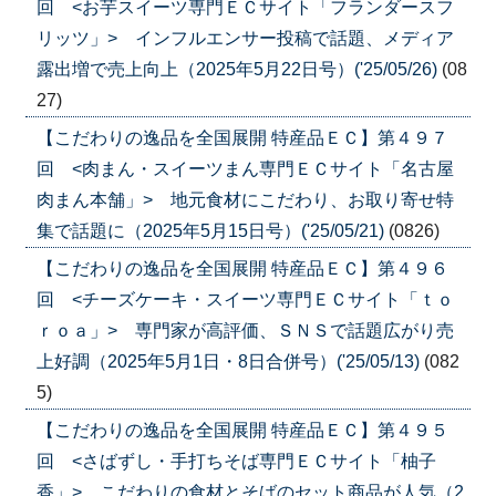
回 <お芋スイーツ専門ＥＣサイト「フランダースフ
リッツ」> インフルエンサー投稿で話題、メディア
露出増で売上向上（2025年5月22日号）('25/05/26)
(08
27)
【こだわりの逸品を全国展開 特産品ＥＣ】第４９７
回 <肉まん・スイーツまん専門ＥＣサイト「名古屋
肉まん本舗」> 地元食材にこだわり、お取り寄せ特
集で話題に（2025年5月15日号）('25/05/21)
(0826)
【こだわりの逸品を全国展開 特産品ＥＣ】第４９６
回 <チーズケーキ・スイーツ専門ＥＣサイト「ｔｏ
ｒｏａ」> 専門家が高評価、ＳＮＳで話題広がり売
上好調（2025年5月1日・8日合併号）('25/05/13)
(082
5)
【こだわりの逸品を全国展開 特産品ＥＣ】第４９５
回 <さばずし・手打ちそば専門ＥＣサイト「柚子
香」> こだわりの食材とそばのセット商品が人気（2