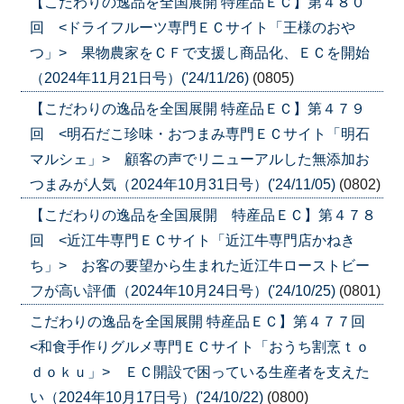
【こだわりの逸品を全国展開 特産品ＥＣ】第４８０
回 <ドライフルーツ専門ＥＣサイト「王様のおや
つ」> 果物農家をＣＦで支援し商品化、ＥＣを開始
（2024年11月21日号）('24/11/26)
(0805)
【こだわりの逸品を全国展開 特産品ＥＣ】第４７９
回 <明石だこ珍味・おつまみ専門ＥＣサイト「明石
マルシェ」> 顧客の声でリニューアルした無添加お
つまみが人気（2024年10月31日号）('24/11/05)
(0802)
【こだわりの逸品を全国展開 特産品ＥＣ】第４７８
回 <近江牛専門ＥＣサイト「近江牛専門店かねき
ち」> お客の要望から生まれた近江牛ローストビー
フが高い評価（2024年10月24日号）('24/10/25)
(0801)
こだわりの逸品を全国展開 特産品ＥＣ】第４７７回
<和食手作りグルメ専門ＥＣサイト「おうち割烹ｔｏ
ｄｏｋｕ」> ＥＣ開設で困っている生産者を支えた
い（2024年10月17日号）('24/10/22)
(0800)