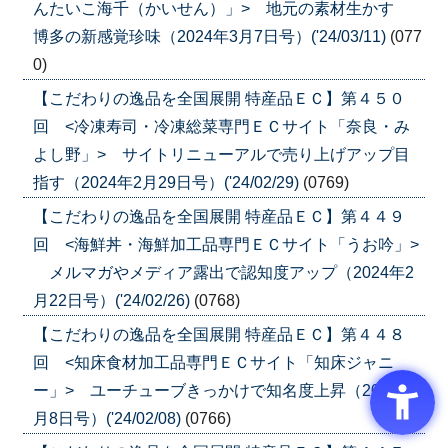
んたいこ海千（かいせん）」> 地元の素材生かす
博多の新感覚珍味（2024年3月7日号）('24/03/11)
(077
0)
【こだわりの逸品を全国展開 特産品ＥＣ】第４５０
回 <冷凍寿司・冷凍総菜専門ＥＣサイト「奈良・み
よし野」> サイトリニューアルで売り上げアップ目
指す（2024年2月29日号）('24/02/29)
(0769)
【こだわりの逸品を全国展開 特産品ＥＣ】第４４９
回 <海鮮丼・海鮮加工品専門ＥＣサイト「うお吟」>
メルマガやメディア露出で認知度アップ（2024年2
月22日号）('24/02/26)
(0768)
【こだわりの逸品を全国展開 特産品ＥＣ】第４４８
回 <知床食材加工品専門ＥＣサイト「知床ジャニ
ー」> ユーチューブきっかけで知名度上昇（2024年2
月8日号）('24/02/08)
(0766)