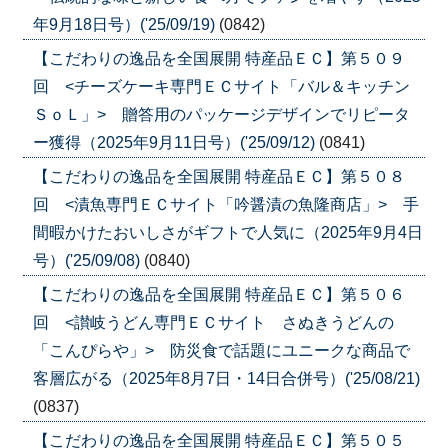
年9月18日号）('25/09/19)
(0842)
【こだわりの逸品を全国展開 特産品ＥＣ】第５０９
回 <チーズケーキ専門ＥＣサイト「バル＆キッチン
ＳｏＬ」> 贈答用のパッケージデザインでリピータ
ー獲得（2025年9月11日号）('25/09/12)
(0841)
【こだわりの逸品を全国展開 特産品ＥＣ】第５０８
回 <漬魚専門ＥＣサイト「吟醤漬の魚隆商店」> 手
間暇かけたおいしさがギフトで人気に（2025年9月4日
号）('25/09/08)
(0840)
【こだわりの逸品を全国展開 特産品ＥＣ】第５０６
回 <讃岐うどん専門ＥＣサイト さぬきうどんの
「こんぴらや」> 防災食で話題にユニークな商品で
客層広がる（2025年8月7日・14日合併号）('25/08/21)
(0837)
【こだわりの逸品を全国展開 特産品ＥＣ】第５０５