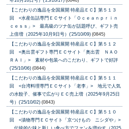
年10月16日号）('25/10/17)
(0846)
【こだわりの逸品を全国展開 特産品ＥＣ】第５１３
回 <水産缶詰専門ＥＣサイト「Ｏｃｅａｎｐｒｉｎ
ｃｅｓｓ」> 最高級のツナ缶が話題呼び、ギフト売
上倍増（2025年10月9日号）('25/10/09)
(0845)
【こだわりの逸品を全国展開 特産品ＥＣ】第５１２
回 <奥出雲ギフト専門ＥＣサイト「奥出雲 ＮＡＯ
ＲＡＩ」> 素材や包装へのこだわり、ギフトで好評
('25/10/06)
(0844)
【こだわりの逸品を全国展開 特産品ＥＣ】第５１１
回 <台湾料理専門ＥＣサイト「老李」> 地元で人気
の水餃子、催事で広がりＥＣ売上増（2025年9月25日
号）('25/10/02)
(0843)
【こだわりの逸品を全国展開 特産品ＥＣ】第５１０
回 <漬物専門ＥＣサイト「京つけもの ニシダや」>
伝統的な味と新しい食べ方でファンを増やす（2025