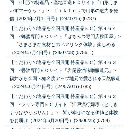
回 <山形の特産品・産地直送ＥＣサイト「山形うま
いずマーケット」> ＴｉｋＴｏｋで山形の魅力を発
信（2024年7月11日号）('24/07/16)
(0787)
【こだわりの逸品を全国展開 特産品ＥＣ】第４６４
回 <蜂蜜専門ＥＣサイト「はちみつ専門店秋田屋」>
「さまざまな食材とのペアリング体験」楽しめる
（2024年7月4日号）('24/07/08)
(0786 )
【こだわりの逸品を全国展開 特産品ＥＣ】第４６３
回 <醤油専門ＥＣサイト「岩尾醤油味噌醸造元」>
福井から全国へ知名度アップ地元で愛される天然醸造
（2024年6月27日号）('24/07/01)
(0785)
【こだわりの逸品を全国展開 特産品ＥＣ】第４６２
回 <プリン専門ＥＣサイト「江戸流行婦凛（とうき
ょうはやりぷりん）」> 皆が幸せになる価値と体験
をお届け（2024年6月20日号）('24/06/25)
(0784)