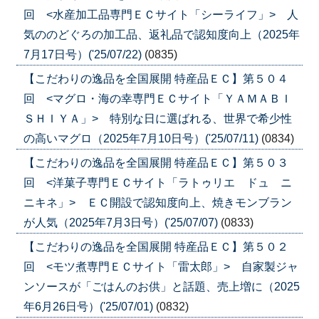
回 <水産加工品専門ＥＣサイト「シーライフ」> 人
気ののどぐろの加工品、返礼品で認知度向上（2025年
7月17日号）('25/07/22)
(0835)
【こだわりの逸品を全国展開 特産品ＥＣ】第５０４
回 <マグロ・海の幸専門ＥＣサイト「ＹＡＭＡＢＩ
ＳＨＩＹＡ」> 特別な日に選ばれる、世界で希少性
の高いマグロ（2025年7月10日号）('25/07/11)
(0834)
【こだわりの逸品を全国展開 特産品ＥＣ】第５０３
回 <洋菓子専門ＥＣサイト「ラトゥリエ ドュ ニ
ニキネ」> ＥＣ開設で認知度向上、焼きモンブラン
が人気（2025年7月3日号）('25/07/07)
(0833)
【こだわりの逸品を全国展開 特産品ＥＣ】第５０２
回 <モツ煮専門ＥＣサイト「雷太郎」> 自家製ジャ
ンソースが「ごはんのお供」と話題、売上増に（2025
年6月26日号）('25/07/01)
(0832)