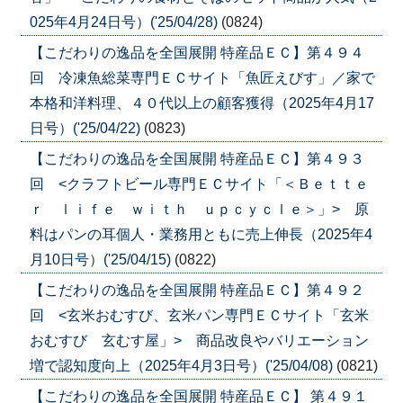
025年4月24日号）('25/04/28)
(0824)
【こだわりの逸品を全国展開 特産品ＥＣ】第４９４
回 冷凍魚総菜専門ＥＣサイト「魚匠えびす」／家で
本格和洋料理、４０代以上の顧客獲得（2025年4月17
日号）('25/04/22)
(0823)
【こだわりの逸品を全国展開 特産品ＥＣ】第４９３
回 <クラフトビール専門ＥＣサイト「＜Ｂｅｔｔｅ
ｒ ｌｉｆｅ ｗｉｔｈ ｕｐｃｙｃｌｅ＞」> 原
料はパンの耳個人・業務用ともに売上伸長（2025年4
月10日号）('25/04/15)
(0822)
【こだわりの逸品を全国展開 特産品ＥＣ】第４９２
回 <玄米おむすび、玄米パン専門ＥＣサイト「玄米
おむすび 玄むす屋」> 商品改良やバリエーション
増で認知度向上（2025年4月3日号）('25/04/08)
(0821)
【こだわりの逸品を全国展開 特産品ＥＣ】 第４９１