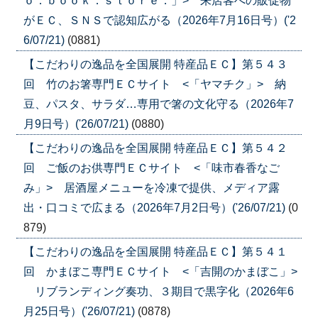
ｏ．ｂｏｏｋ．ｓｔｏｒｅ．」> 来店客への販促物
がＥＣ、ＳＮＳで認知広がる（2026年7月16日号）('2
6/07/21)
(0881)
【こだわりの逸品を全国展開 特産品ＥＣ】第５４３
回 竹のお箸専門ＥＣサイト <「ヤマチク」> 納
豆、パスタ、サラダ…専用で箸の文化守る（2026年7
月9日号）('26/07/21)
(0880)
【こだわりの逸品を全国展開 特産品ＥＣ】第５４２
回 ご飯のお供専門ＥＣサイト <「味市春香なご
み」> 居酒屋メニューを冷凍で提供、メディア露
出・口コミで広まる（2026年7月2日号）('26/07/21)
(0
879)
【こだわりの逸品を全国展開 特産品ＥＣ】第５４１
回 かまぼこ専門ＥＣサイト <「吉開のかまぼこ」>
リブランディング奏功、３期目で黒字化（2026年6
月25日号）('26/07/21)
(0878)