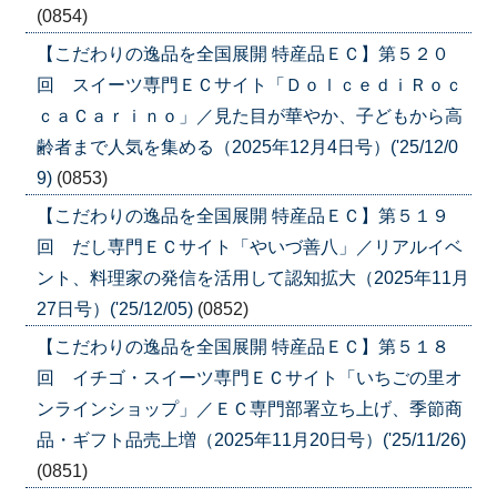
(0854)
【こだわりの逸品を全国展開 特産品ＥＣ】第５２０
回 スイーツ専門ＥＣサイト「ＤｏｌｃｅｄｉＲｏｃ
ｃａＣａｒｉｎｏ」／見た目が華やか、子どもから高
齢者まで人気を集める（2025年12月4日号）('25/12/0
9)
(0853)
【こだわりの逸品を全国展開 特産品ＥＣ】第５１９
回 だし専門ＥＣサイト「やいづ善八」／リアルイベ
ント、料理家の発信を活用して認知拡大（2025年11月
27日号）('25/12/05)
(0852)
【こだわりの逸品を全国展開 特産品ＥＣ】第５１８
回 イチゴ・スイーツ専門ＥＣサイト「いちごの里オ
ンラインショップ」／ＥＣ専門部署立ち上げ、季節商
品・ギフト品売上増（2025年11月20日号）('25/11/26)
(0851)