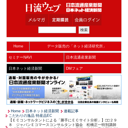
Home
データ販売の「ネット経済研究所」
セミナーNAVI
日本流通産業新聞
日本ネット経済新聞
DMフェア
Home
日本ネット経済新聞
連載記事
こだわりの逸品 特産品EC
【ＥＣコンサルタントによる「勝手にＥＣサイト分析」】□□２９
８ ジャパンＥコマースコンサルタント協会 松橋正一特別講師