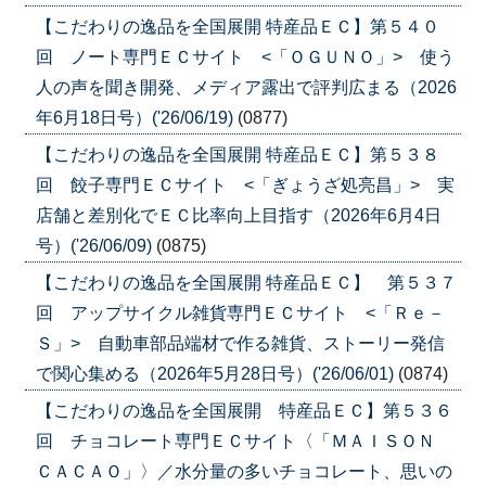
【こだわりの逸品を全国展開 特産品ＥＣ】第５４０
回 ノート専門ＥＣサイト <「ＯＧＵＮＯ」> 使う
人の声を聞き開発、メディア露出で評判広まる（2026
年6月18日号）('26/06/19)
(0877)
【こだわりの逸品を全国展開 特産品ＥＣ】第５３８
回 餃子専門ＥＣサイト <「ぎょうざ処亮昌」> 実
店舗と差別化でＥＣ比率向上目指す（2026年6月4日
号）('26/06/09)
(0875)
【こだわりの逸品を全国展開 特産品ＥＣ】 第５３７
回 アップサイクル雑貨専門ＥＣサイト <「Ｒｅ－
Ｓ」> 自動車部品端材で作る雑貨、ストーリー発信
で関心集める（2026年5月28日号）('26/06/01)
(0874)
【こだわりの逸品を全国展開 特産品ＥＣ】第５３６
回 チョコレート専門ＥＣサイト〈「ＭＡＩＳＯＮ
ＣＡＣＡＯ」〉／水分量の多いチョコレート、思いの