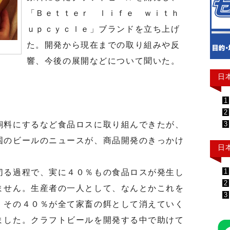
「Ｂｅｔｔｅｒ ｌｉｆｅ ｗｉｔｈ
ｕｐｃｙｃｌｅ」ブランドを立ち上げ
た。開発から現在までの取り組みや反
響、今後の展開などについて聞いた。
日
1
2
3
料にするなど食品ロスに取り組んできたが、
国のビールのニュースが、商品開発のきっかけ
日
1
る過程で、実に４０％もの食品ロスが発生し
2
ません。生産者の一人として、なんとかこれを
3
、その４０％が全て家畜の餌として消えていく
ました。クラフトビールを開発する中で助けて