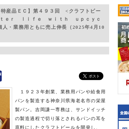
 特産品ＥＣ】第４９３回 <クラフトビー
ｔｅｒ ｌｉｆｅ ｗｉｔｈ ｕｐｃｙｃ
人・業務用ともに売上伸長（2025年4月10
１９２３年創業、業務用パンや給食用
パンを製造する神奈川県海老名市の栄屋
製パン。吉岡謙一専務は、サンドイッチ
の製造過程で切り落とされるパンの耳を
原料にしたクラフトビールを開発し、