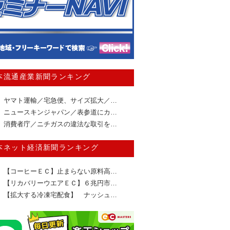
本流通産業新聞ランキング
ヤマト運輸／宅急便、サイズ拡大／…
ニュースキンジャパン／表参道にカ…
消費者庁／ニチガスの違法な取引を…
本ネット経済新聞ランキング
【コーヒーＥＣ】止まらない原料高…
【リカバリーウエアＥＣ】６兆円市…
【拡大する冷凍宅配食】 ナッシュ…