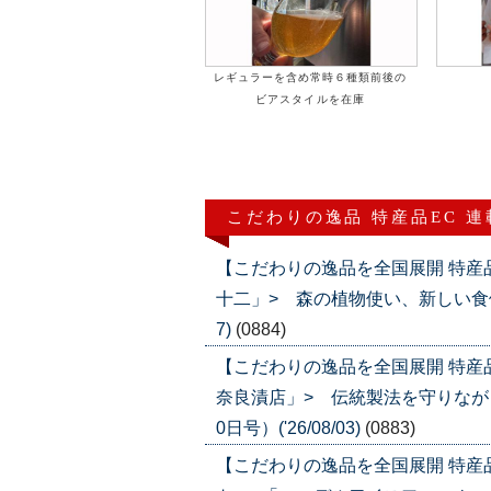
レギュラーを含め常時６種類前後の
ビアスタイルを在庫
こだわりの逸品 特産品EC 
【こだわりの逸品を全国展開 特産
十二」> 森の植物使い、新しい食体験を
7)
(0884)
【こだわりの逸品を全国展開 特産
奈良漬店」> 伝統製法を守りなが
0日号）('26/08/03)
(0883)
【こだわりの逸品を全国展開 特