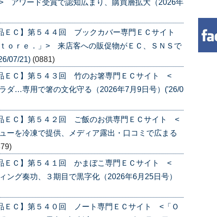
> アワード受賞で認知広まり、購買層拡大（2026年
産品ＥＣ】第５４４回 ブックカバー専門ＥＣサイト
ｔｏｒｅ．」> 来店客への販促物がＥＣ、ＳＮＳで
/07/21)
(0881)
品ＥＣ】第５４３回 竹のお箸専門ＥＣサイト <
…専用で箸の文化守る（2026年7月9日号）('26/0
品ＥＣ】第５４２回 ご飯のお供専門ＥＣサイト <
ニューを冷凍で提供、メディア露出・口コミで広まる
879)
品ＥＣ】第５４１回 かまぼこ専門ＥＣサイト <
ング奏功、３期目で黒字化（2026年6月25日号）
品ＥＣ】第５４０回 ノート専門ＥＣサイト <「Ｏ