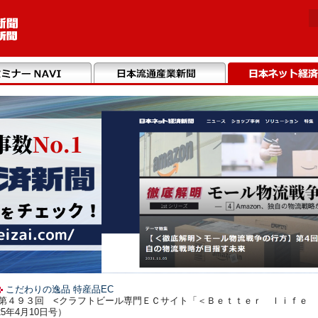
こだわりの逸品 特産品EC
】第４９３回 <クラフトビール専門ＥＣサイト「＜Ｂｅｔｔｅｒ ｌｉｆｅ 
5年4月10日号）