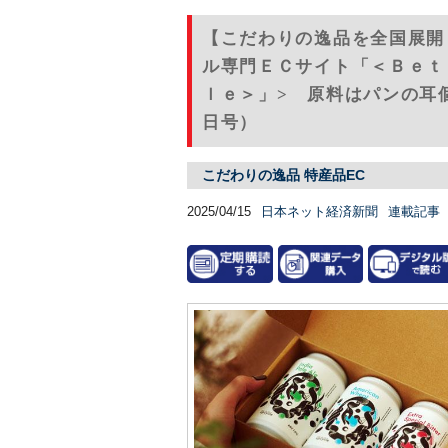
【こだわりの逸品を全国展開
ル専門ＥＣサイト「＜Ｂｅｔ
ｌｅ＞」> 原料はパンの耳個
日号）
こだわりの逸品 特産品EC
2025/04/15
日本ネット経済新聞
連載記事