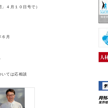
聞」４月１０日号で）
年６月
ｙ
ついては応相談