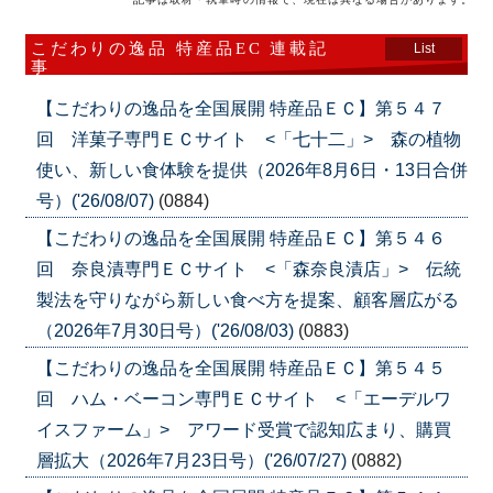
こだわりの逸品 特産品EC 連載記
List
事
【こだわりの逸品を全国展開 特産品ＥＣ】第５４７
回 洋菓子専門ＥＣサイト <「七十二」> 森の植物
使い、新しい食体験を提供（2026年8月6日・13日合併
号）('26/08/07)
(0884)
【こだわりの逸品を全国展開 特産品ＥＣ】第５４６
回 奈良漬専門ＥＣサイト <「森奈良漬店」> 伝統
製法を守りながら新しい食べ方を提案、顧客層広がる
（2026年7月30日号）('26/08/03)
(0883)
【こだわりの逸品を全国展開 特産品ＥＣ】第５４５
回 ハム・ベーコン専門ＥＣサイト <「エーデルワ
イスファーム」> アワード受賞で認知広まり、購買
層拡大（2026年7月23日号）('26/07/27)
(0882)