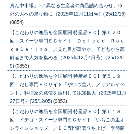
真ん中市場」>／異なる生産者の商品詰め合わせ、市
外の人への贈り物に（2025年12月11日号）('25/12/16)
(0854)
【こだわりの逸品を全国展開 特産品ＥＣ】第５２０
回 スイーツ専門ＥＣサイト「ＤｏｌｃｅｄｉＲｏｃ
ｃａＣａｒｉｎｏ」／見た目が華やか、子どもから高
齢者まで人気を集める（2025年12月4日号）('25/12/0
9)
(0853)
【こだわりの逸品を全国展開 特産品ＥＣ】第５１９
回 だし専門ＥＣサイト「やいづ善八」／リアルイベ
ント、料理家の発信を活用して認知拡大（2025年11月
27日号）('25/12/05)
(0852)
【こだわりの逸品を全国展開 特産品ＥＣ】第５１８
回 イチゴ・スイーツ専門ＥＣサイト「いちごの里オ
ンラインショップ」／ＥＣ専門部署立ち上げ、季節商