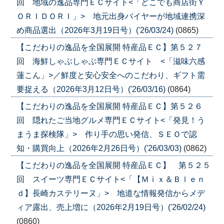
回 地域の逸品専門ＥＣサイト<「どこでも商店街Ｙ
ＯＲＩＤＯＲＩ」> 地元出身バイヤーが地域連携深
め商品選出（2026年3月19日号）('26/03/24)
(0865)
【こだわりの逸品を全国展開 特産品ＥＣ】第５２７
回 海鮮しゃぶしゃぶ専門ＥＣサイト <「滋味六感
蓮こん」>／鮮度と安心安全へのこだわり、ギフト需
要捉える（2026年3月12日号）('26/03/16)
(0864)
【こだわりの逸品を全国展開 特産品ＥＣ】第５２６
回 隠れたご当地グルメ専門ＥＣサイト<「発見！う
まうま探検隊」> 作り手の思い発信、ＳＥＯで認
知・購買向上（2026年2月26日号）('26/03/03)
(0862)
【こだわりの逸品を全国展開 特産品ＥＣ】 第５２５
回 スイーツ専門ＥＣサイト<「【Ｍｉｘ＆Ｂｌｅｎ
ｄ】長崎カステリーヌ」> 地道な情報発信からメデ
ィア露出、売上増に（2026年2月19日号）('26/02/24)
(0860)