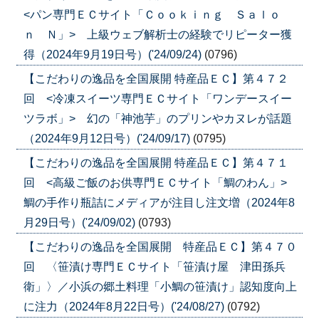
<パン専門ＥＣサイト「Ｃｏｏｋｉｎｇ Ｓａｌｏ
ｎ Ｎ」> 上級ウェブ解析士の経験でリピーター獲
得（2024年9月19日号）('24/09/24)
(0796)
【こだわりの逸品を全国展開 特産品ＥＣ】第４７２
回 <冷凍スイーツ専門ＥＣサイト「ワンデースイー
ツラボ」> 幻の「神池芋」のプリンやカヌレが話題
（2024年9月12日号）('24/09/17)
(0795)
【こだわりの逸品を全国展開 特産品ＥＣ】第４７１
回 <高級ご飯のお供専門ＥＣサイト「鯛のわん」>
鯛の手作り瓶詰にメディアが注目し注文増（2024年8
月29日号）('24/09/02)
(0793)
【こだわりの逸品を全国展開 特産品ＥＣ】第４７０
回 〈笹漬け専門ＥＣサイト「笹漬け屋 津田孫兵
衛」〉／小浜の郷土料理「小鯛の笹漬け」認知度向上
に注力（2024年8月22日号）('24/08/27)
(0792)