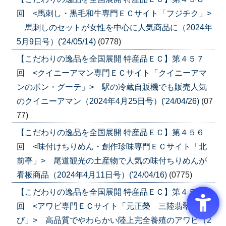
回 <馬刺し・黒毛和牛専門ＥＣサイト「フジチク」>
馬刺しのセットが女性を中心に人気商品に（2024年
5月9日号）('24/05/14)
(0778)
【こだわりの逸品を全国展開 特産品ＥＣ】第４５７
回 <クイニーアマン専門ＥＣサイト「クイニーアマ
ンのボン・グーテ」> 駅の冷蔵自販機でも販売人気
のクイニーアマン（2024年4月25日号）('24/04/26)
(07
77)
【こだわりの逸品を全国展開 特産品ＥＣ】第４５６
回 <味付けちりめん・創作珍味専門ＥＣサイト「北
前亭」> 尾道観光の土産物で人気の味付ちりめんが
看板商品（2024年4月11日号）('24/04/16)
(0775)
【こだわりの逸品を全国展開 特産品ＥＣ】第４５５
回 <アワビ専門ＥＣサイト「元正榮 三陸翡翠あわ
び」> 高品質でやわらかい陸上完全養殖のアワビ（2