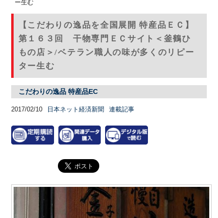
ー生む
【こだわりの逸品を全国展開 特産品ＥＣ】
第１６３回 干物専門ＥＣサイト＜釜鶴ひ
もの店＞/ベテラン職人の味が多くのリピー
ター生む
こだわりの逸品 特産品EC
2017/02/10
日本ネット経済新聞
連載記事