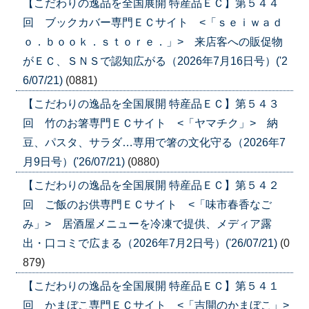
【こだわりの逸品を全国展開 特産品ＥＣ】第５４４
回 ブックカバー専門ＥＣサイト <「ｓｅｉｗａｄ
ｏ．ｂｏｏｋ．ｓｔｏｒｅ．」> 来店客への販促物
がＥＣ、ＳＮＳで認知広がる（2026年7月16日号）('2
6/07/21)
(0881)
【こだわりの逸品を全国展開 特産品ＥＣ】第５４３
回 竹のお箸専門ＥＣサイト <「ヤマチク」> 納
豆、パスタ、サラダ…専用で箸の文化守る（2026年7
月9日号）('26/07/21)
(0880)
【こだわりの逸品を全国展開 特産品ＥＣ】第５４２
回 ご飯のお供専門ＥＣサイト <「味市春香なご
み」> 居酒屋メニューを冷凍で提供、メディア露
出・口コミで広まる（2026年7月2日号）('26/07/21)
(0
879)
【こだわりの逸品を全国展開 特産品ＥＣ】第５４１
回 かまぼこ専門ＥＣサイト <「吉開のかまぼこ」>