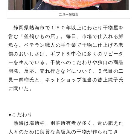
二見一輝瑠氏
静岡県熱海市で１５０年以上にわたり干物屋を
営む「釜鶴ひもの店」。毎日、市場で仕入れる鮮
魚を、ベテラン職人の手作業で干物に仕上げる老
舗のおいしさは、ギフトを中心に多くのリピータ
ーを生んでいる。干物へのこだわりや独自の商品
開発、反応、売れ行きなどについて、５代目の二
見一輝瑠氏と、ネットショップ担当の呰上純子氏
に聞いた。
●こだわり
熱海は場所柄、別荘所有者が多く、舌の肥えた
人々のために良質な高級魚の干物が作られてき