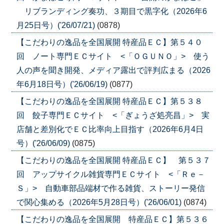
リブランディング奏功、３期目で黒字化（2026年6
月25日号）('26/07/21)
(0878)
【こだわりの逸品を全国展開 特産品ＥＣ】第５４０
回 ノート専門ＥＣサイト <「ＯＧＵＮＯ」> 使う
人の声を聞き開発、メディア露出で評判広まる（2026
年6月18日号）('26/06/19)
(0877)
【こだわりの逸品を全国展開 特産品ＥＣ】第５３８
回 餃子専門ＥＣサイト <「ぎょうざ処亮昌」> 実
店舗と差別化でＥＣ比率向上目指す（2026年6月4日
号）('26/06/09)
(0875)
【こだわりの逸品を全国展開 特産品ＥＣ】 第５３７
回 アップサイクル雑貨専門ＥＣサイト <「Ｒｅ－
Ｓ」> 自動車部品端材で作る雑貨、ストーリー発信
で関心集める（2026年5月28日号）('26/06/01)
(0874)
【こだわりの逸品を全国展開 特産品ＥＣ】第５３６