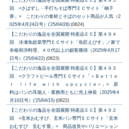
【こだわりの逸品を全国展開 特産品ＥＣ】第４９５
回 <さばずし・手打ちそば専門ＥＣサイト「柚子
香」> こだわりの食材とそばのセット商品が人気（2
025年4月24日号）('25/04/28)
(0824)
【こだわりの逸品を全国展開 特産品ＥＣ】第４９４
回 冷凍魚総菜専門ＥＣサイト「魚匠えびす」／家で
本格和洋料理、４０代以上の顧客獲得（2025年4月17
日号）('25/04/22)
(0823)
【こだわりの逸品を全国展開 特産品ＥＣ】第４９３
回 <クラフトビール専門ＥＣサイト「＜Ｂｅｔｔｅ
ｒ ｌｉｆｅ ｗｉｔｈ ｕｐｃｙｃｌｅ＞」> 原
料はパンの耳個人・業務用ともに売上伸長（2025年4
月10日号）('25/04/15)
(0822)
【こだわりの逸品を全国展開 特産品ＥＣ】第４９２
回 <玄米おむすび、玄米パン専門ＥＣサイト「玄米
おむすび 玄むす屋」> 商品改良やバリエーション