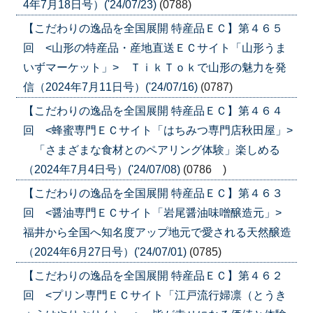
4年7月18日号）('24/07/23)
(0788)
【こだわりの逸品を全国展開 特産品ＥＣ】第４６５
回 <山形の特産品・産地直送ＥＣサイト「山形うま
いずマーケット」> ＴｉｋＴｏｋで山形の魅力を発
信（2024年7月11日号）('24/07/16)
(0787)
【こだわりの逸品を全国展開 特産品ＥＣ】第４６４
回 <蜂蜜専門ＥＣサイト「はちみつ専門店秋田屋」>
「さまざまな食材とのペアリング体験」楽しめる
（2024年7月4日号）('24/07/08)
(0786 )
【こだわりの逸品を全国展開 特産品ＥＣ】第４６３
回 <醤油専門ＥＣサイト「岩尾醤油味噌醸造元」>
福井から全国へ知名度アップ地元で愛される天然醸造
（2024年6月27日号）('24/07/01)
(0785)
【こだわりの逸品を全国展開 特産品ＥＣ】第４６２
回 <プリン専門ＥＣサイト「江戸流行婦凛（とうき