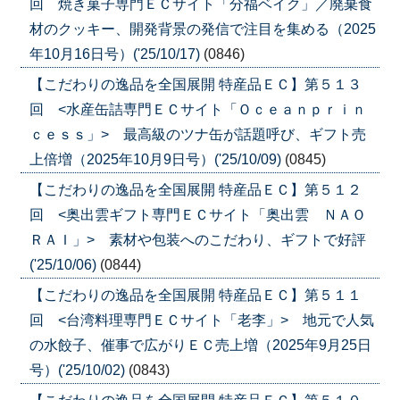
回 焼き菓子専門ＥＣサイト「分福ベイク」／廃棄食
材のクッキー、開発背景の発信で注目を集める（2025
年10月16日号）('25/10/17)
(0846)
【こだわりの逸品を全国展開 特産品ＥＣ】第５１３
回 <水産缶詰専門ＥＣサイト「Ｏｃｅａｎｐｒｉｎ
ｃｅｓｓ」> 最高級のツナ缶が話題呼び、ギフト売
上倍増（2025年10月9日号）('25/10/09)
(0845)
【こだわりの逸品を全国展開 特産品ＥＣ】第５１２
回 <奥出雲ギフト専門ＥＣサイト「奥出雲 ＮＡＯ
ＲＡＩ」> 素材や包装へのこだわり、ギフトで好評
('25/10/06)
(0844)
【こだわりの逸品を全国展開 特産品ＥＣ】第５１１
回 <台湾料理専門ＥＣサイト「老李」> 地元で人気
の水餃子、催事で広がりＥＣ売上増（2025年9月25日
号）('25/10/02)
(0843)