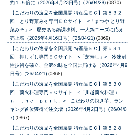
約１.５倍に（2026年4月23日号）('26/04/28)
(0870)
【こだわりの逸品を全国展開 特産品ＥＣ】第５３２
回 とり野菜みそ専門ＥＣサイト <「まつや とり野
菜みそ」> 歴史ある鍋調味料、一人鍋ニーズに応え
売上増（2026年4月16日号）('26/04/21)
(0869)
【こだわりの逸品を全国展開 特産品ＥＣ】第５３１
回 押しずし専門ＥＣサイト <「芝寿し」> 冷凍耐
性技術を確立、金沢の味を全国に届ける（2026年4月9
日号）('26/04/21)
(0868)
【こだわりの逸品を全国展開 特産品ＥＣ】第５３０
回 薪火料理専門ＥＣサイト <「川越薪火料理ｉ
ｎ ｔｈｅ ｐａｒｋ」> こだわりの焼き芋、ラン
キング首位獲得で注文増（2026年4月2日号）('26/04/0
7)
(0867)
【こだわりの逸品を全国展開 特産品ＥＣ】第５２８