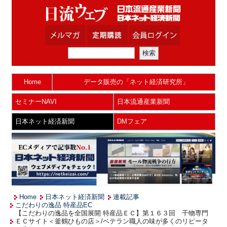
Home
データ販売の「ネット経済研究所」
セミナーNAVI
日本流通産業新聞
日本ネット経済新聞
DMフェア
Home
日本ネット経済新聞
連載記事
こだわりの逸品 特産品EC
【こだわりの逸品を全国展開 特産品ＥＣ】第１６３回 干物専門
ＥＣサイト＜釜鶴ひもの店＞/ベテラン職人の味が多くのリピータ