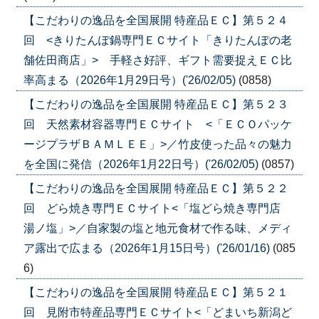
【こだわりの逸品を全国展開 特産品ＥＣ】第５２４
回 <きりたんぽ鍋専門ＥＣサイト「きりたんぽの老
舗佐田商店」> 手軽さ好評、ギフト需要捉えＥＣ比
率高まる（2026年1月29日号）('26/02/05)
(0858)
【こだわりの逸品を全国展開 特産品ＥＣ】第５２３
回 天然素材容器専門ＥＣサイト <「ＥＣＯパッケ
ージプラザＢＡＭＬＥＥ」>／竹皮使った品々の魅力
を全国に発信（2026年1月22日号）('26/02/05)
(0857)
【こだわりの逸品を全国展開 特産品ＥＣ】第５２２
回 どら焼き専門ＥＣサイト<「塩どら焼き専門店
湯ノ塩」>／自家製の塩と地元食材で作る味、メディ
ア露出で広まる（2026年1月15日号）('26/01/16)
(085
6)
【こだわりの逸品を全国展開 特産品ＥＣ】第５２１
回 見附市特産品専門ＥＣサイト<「どまいち新潟ど