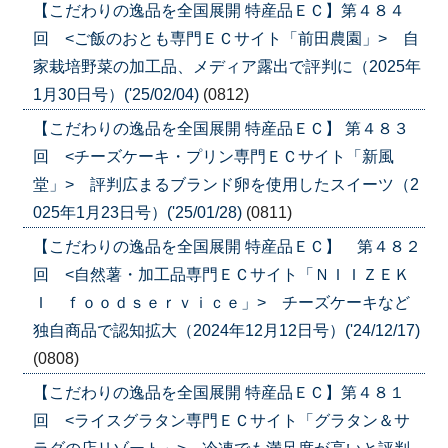
【こだわりの逸品を全国展開 特産品ＥＣ】第４８４
回 <ご飯のおとも専門ＥＣサイト「前田農園」> 自
家栽培野菜の加工品、メディア露出で評判に（2025年
1月30日号）('25/02/04)
(0812)
【こだわりの逸品を全国展開 特産品ＥＣ】 第４８３
回 <チーズケーキ・プリン専門ＥＣサイト「新風
堂」> 評判広まるブランド卵を使用したスイーツ（2
025年1月23日号）('25/01/28)
(0811)
【こだわりの逸品を全国展開 特産品ＥＣ】 第４８２
回 <自然薯・加工品専門ＥＣサイト「ＮＩＩＺＥＫ
Ｉ ｆｏｏｄｓｅｒｖｉｃｅ」> チーズケーキなど
独自商品で認知拡大（2024年12月12日号）('24/12/17)
(0808)
【こだわりの逸品を全国展開 特産品ＥＣ】第４８１
回 <ライスグラタン専門ＥＣサイト「グラタン＆サ