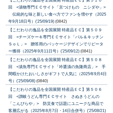
【こだわりの逸品を全国展開 特産品ＥＣ】第５１０
回 <漬物専門ＥＣサイト「京つけもの ニシダや」>
伝統的な味と新しい食べ方でファンを増やす（2025
年9月18日号）('25/09/19)
(0842)
【こだわりの逸品を全国展開 特産品ＥＣ】第５０９
回 <チーズケーキ専門ＥＣサイト「バル＆キッチン
ＳｏＬ」> 贈答用のパッケージデザインでリピータ
ー獲得（2025年9月11日号）('25/09/12)
(0841)
【こだわりの逸品を全国展開 特産品ＥＣ】第５０８
回 <漬魚専門ＥＣサイト「吟醤漬の魚隆商店」> 手
間暇かけたおいしさがギフトで人気に（2025年9月4日
号）('25/09/08)
(0840)
【こだわりの逸品を全国展開 特産品ＥＣ】第５０６
回 <讃岐うどん専門ＥＣサイト さぬきうどんの
「こんぴらや」> 防災食で話題にユニークな商品で
客層広がる（2025年8月7日・14日合併号）('25/08/21)