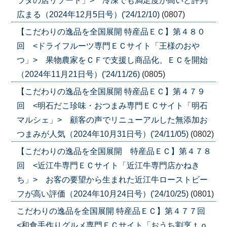
ラダの店リゾート」> 冷凍でも満足度が高いと評判
広まる（2024年12月5日号）('24/12/10)
(0807)
【こだわりの逸品を全国展開 特産品ＥＣ】第４８０
回 <ドライフルーツ専門ＥＣサイト「王様のおや
つ」> 果物農家をＣＦで支援し商品化、ＥＣを開始
（2024年11月21日号）('24/11/26)
(0805)
【こだわりの逸品を全国展開 特産品ＥＣ】第４７９
回 <明石だこ珍味・おつまみ専門ＥＣサイト「明石
マルシェ」> 顧客の声でリニューアルした無添加お
つまみが人気（2024年10月31日号）('24/11/05)
(0802)
【こだわりの逸品を全国展開 特産品ＥＣ】第４７８
回 <近江牛専門ＥＣサイト「近江牛専門店かねき
ち」> お客の要望から生まれた近江牛ローストビー
フが高い評価（2024年10月24日号）('24/10/25)
(0801)
こだわりの逸品を全国展開 特産品ＥＣ】第４７７回
<和食手作りグルメ専門ＥＣサイト「おうち割烹ｔｏ