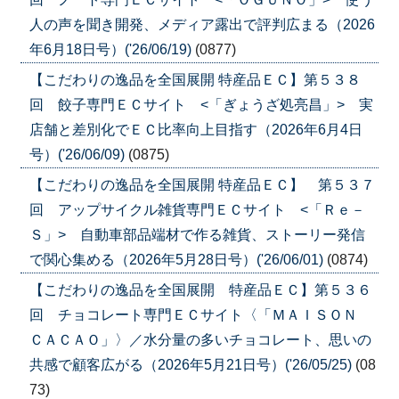
人の声を聞き開発、メディア露出で評判広まる（2026
年6月18日号）('26/06/19)
(0877)
【こだわりの逸品を全国展開 特産品ＥＣ】第５３８
回 餃子専門ＥＣサイト <「ぎょうざ処亮昌」> 実
店舗と差別化でＥＣ比率向上目指す（2026年6月4日
号）('26/06/09)
(0875)
【こだわりの逸品を全国展開 特産品ＥＣ】 第５３７
回 アップサイクル雑貨専門ＥＣサイト <「Ｒｅ－
Ｓ」> 自動車部品端材で作る雑貨、ストーリー発信
で関心集める（2026年5月28日号）('26/06/01)
(0874)
【こだわりの逸品を全国展開 特産品ＥＣ】第５３６
回 チョコレート専門ＥＣサイト〈「ＭＡＩＳＯＮ
ＣＡＣＡＯ」〉／水分量の多いチョコレート、思いの
共感で顧客広がる（2026年5月21日号）('26/05/25)
(08
73)