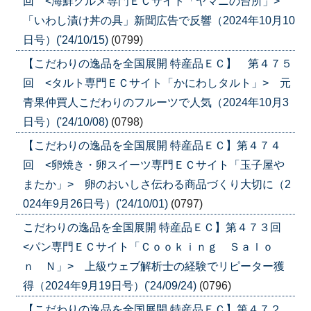
回 <海鮮グルメ専門ＥＣサイト「ヤマニの台所」>
「いわし漬け丼の具」新聞広告で反響（2024年10月10
日号）('24/10/15)
(0799)
【こだわりの逸品を全国展開 特産品ＥＣ】 第４７５
回 <タルト専門ＥＣサイト「かにわしタルト」> 元
青果仲買人こだわりのフルーツで人気（2024年10月3
日号）('24/10/08)
(0798)
【こだわりの逸品を全国展開 特産品ＥＣ】第４７４
回 <卵焼き・卵スイーツ専門ＥＣサイト「玉子屋や
またか」> 卵のおいしさ伝わる商品づくり大切に（2
024年9月26日号）('24/10/01)
(0797)
こだわりの逸品を全国展開 特産品ＥＣ】第４７３回
<パン専門ＥＣサイト「Ｃｏｏｋｉｎｇ Ｓａｌｏ
ｎ Ｎ」> 上級ウェブ解析士の経験でリピーター獲
得（2024年9月19日号）('24/09/24)
(0796)
【こだわりの逸品を全国展開 特産品ＥＣ】第４７２