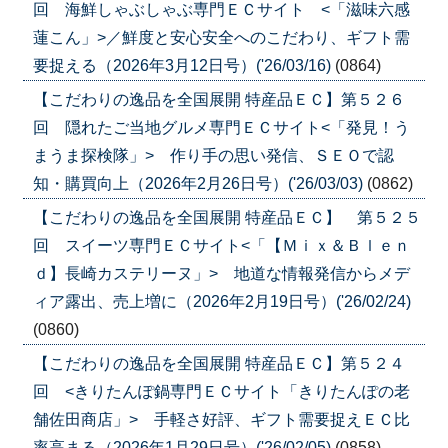
回 海鮮しゃぶしゃぶ専門ＥＣサイト <「滋味六感
蓮こん」>／鮮度と安心安全へのこだわり、ギフト需
要捉える（2026年3月12日号）('26/03/16)
(0864)
【こだわりの逸品を全国展開 特産品ＥＣ】第５２６
回 隠れたご当地グルメ専門ＥＣサイト<「発見！う
まうま探検隊」> 作り手の思い発信、ＳＥＯで認
知・購買向上（2026年2月26日号）('26/03/03)
(0862)
【こだわりの逸品を全国展開 特産品ＥＣ】 第５２５
回 スイーツ専門ＥＣサイト<「【Ｍｉｘ＆Ｂｌｅｎ
ｄ】長崎カステリーヌ」> 地道な情報発信からメデ
ィア露出、売上増に（2026年2月19日号）('26/02/24)
(0860)
【こだわりの逸品を全国展開 特産品ＥＣ】第５２４
回 <きりたんぽ鍋専門ＥＣサイト「きりたんぽの老
舗佐田商店」> 手軽さ好評、ギフト需要捉えＥＣ比
率高まる（2026年1月29日号）('26/02/05)
(0858)