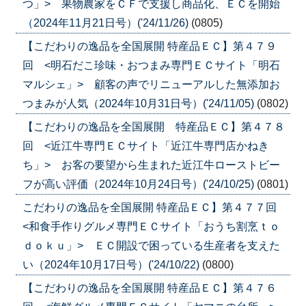
つ」> 果物農家をＣＦで支援し商品化、ＥＣを開始
（2024年11月21日号）('24/11/26)
(0805)
【こだわりの逸品を全国展開 特産品ＥＣ】第４７９
回 <明石だこ珍味・おつまみ専門ＥＣサイト「明石
マルシェ」> 顧客の声でリニューアルした無添加お
つまみが人気（2024年10月31日号）('24/11/05)
(0802)
【こだわりの逸品を全国展開 特産品ＥＣ】第４７８
回 <近江牛専門ＥＣサイト「近江牛専門店かねき
ち」> お客の要望から生まれた近江牛ローストビー
フが高い評価（2024年10月24日号）('24/10/25)
(0801)
こだわりの逸品を全国展開 特産品ＥＣ】第４７７回
<和食手作りグルメ専門ＥＣサイト「おうち割烹ｔｏ
ｄｏｋｕ」> ＥＣ開設で困っている生産者を支えた
い（2024年10月17日号）('24/10/22)
(0800)
【こだわりの逸品を全国展開 特産品ＥＣ】第４７６