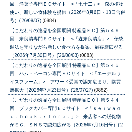
回 洋菓子専門ＥＣサイト <「七十二」> 森の植物
使い、新しい食体験を提供（2026年8月6日・13日合併
号）('26/08/07)
(0884)
【こだわりの逸品を全国展開 特産品ＥＣ】第５４６
回 奈良漬専門ＥＣサイト <「森奈良漬店」> 伝統
製法を守りながら新しい食べ方を提案、顧客層広がる
（2026年7月30日号）('26/08/03)
(0883)
【こだわりの逸品を全国展開 特産品ＥＣ】第５４５
回 ハム・ベーコン専門ＥＣサイト <「エーデルワ
イスファーム」> アワード受賞で認知広まり、購買
層拡大（2026年7月23日号）('26/07/27)
(0882)
【こだわりの逸品を全国展開 特産品ＥＣ】第５４４
回 ブックカバー専門ＥＣサイト <「ｓｅｉｗａｄ
ｏ．ｂｏｏｋ．ｓｔｏｒｅ．」> 来店客への販促物
がＥＣ、ＳＮＳで認知広がる（2026年7月16日号）('2