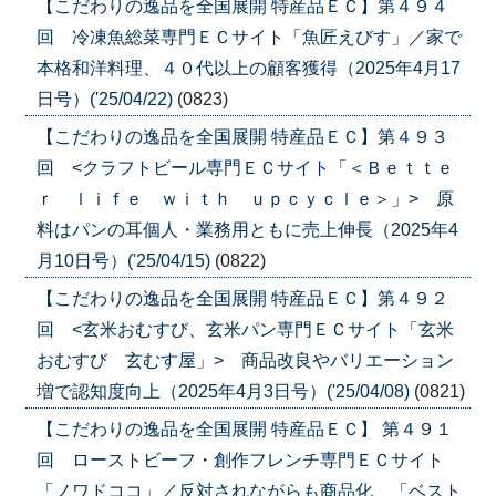
【こだわりの逸品を全国展開 特産品ＥＣ】第４９４
回 冷凍魚総菜専門ＥＣサイト「魚匠えびす」／家で
本格和洋料理、４０代以上の顧客獲得（2025年4月17
日号）('25/04/22)
(0823)
【こだわりの逸品を全国展開 特産品ＥＣ】第４９３
回 <クラフトビール専門ＥＣサイト「＜Ｂｅｔｔｅ
ｒ ｌｉｆｅ ｗｉｔｈ ｕｐｃｙｃｌｅ＞」> 原
料はパンの耳個人・業務用ともに売上伸長（2025年4
月10日号）('25/04/15)
(0822)
【こだわりの逸品を全国展開 特産品ＥＣ】第４９２
回 <玄米おむすび、玄米パン専門ＥＣサイト「玄米
おむすび 玄むす屋」> 商品改良やバリエーション
増で認知度向上（2025年4月3日号）('25/04/08)
(0821)
【こだわりの逸品を全国展開 特産品ＥＣ】 第４９１
回 ローストビーフ・創作フレンチ専門ＥＣサイト
「ノワドココ」／反対されながらも商品化、「ベスト