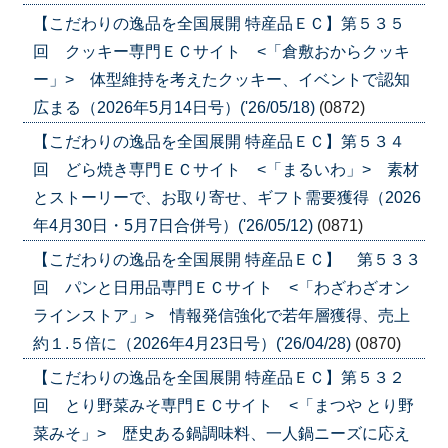
【こだわりの逸品を全国展開 特産品ＥＣ】第５３５
回 クッキー専門ＥＣサイト <「倉敷おからクッキ
ー」> 体型維持を考えたクッキー、イベントで認知
広まる（2026年5月14日号）('26/05/18)
(0872)
【こだわりの逸品を全国展開 特産品ＥＣ】第５３４
回 どら焼き専門ＥＣサイト <「まるいわ」> 素材
とストーリーで、お取り寄せ、ギフト需要獲得（2026
年4月30日・5月7日合併号）('26/05/12)
(0871)
【こだわりの逸品を全国展開 特産品ＥＣ】 第５３３
回 パンと日用品専門ＥＣサイト <「わざわざオン
ラインストア」> 情報発信強化で若年層獲得、売上
約１.５倍に（2026年4月23日号）('26/04/28)
(0870)
【こだわりの逸品を全国展開 特産品ＥＣ】第５３２
回 とり野菜みそ専門ＥＣサイト <「まつや とり野
菜みそ」> 歴史ある鍋調味料、一人鍋ニーズに応え