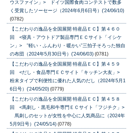
ウスファイン」> ドイツ国際食肉コンテストで数多
く受賞したソーセージ（2024年6月6日号）('24/06/10)
(0782)
【こだわりの逸品を全国展開 特産品ＥＣ】第４６０
回 <寝具・アウトドア製品専門ＥＣサイト「イシケ
ン」> "軽い・ふんわり・暖かい"三拍子そろった独自
の布団（2024年5月30日号）('24/06/03)
(0781)
【こだわりの逸品を全国展開 特産品ＥＣ】第４５９
回 <だし・食品専門ＥＣサイト「キッチン大友」>
粉末タイプで利便性に優れた人気のだし（2024年5月1
6日号）('24/05/20)
(0779)
【こだわりの逸品を全国展開 特産品ＥＣ】第４５８
回 <馬刺し・黒毛和牛専門ＥＣサイト「フジチク」>
馬刺しのセットが女性を中心に人気商品に（2024年
5月9日号）('24/05/14)
(0778)