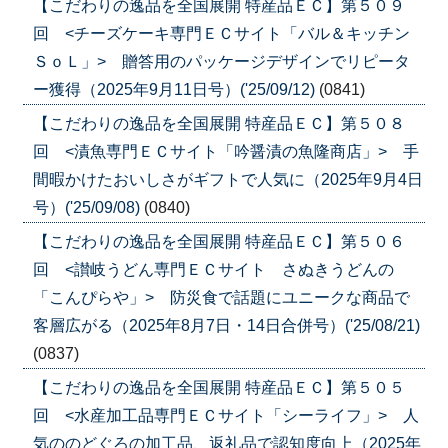
【こだわりの逸品を全国展開 特産品ＥＣ】第５０９
回 <チーズケーキ専門ＥＣサイト「バル＆キッチン
ＳｏＬ」> 贈答用のパッケージデザインでリピータ
ー獲得（2025年9月11日号）('25/09/12)
(0841)
【こだわりの逸品を全国展開 特産品ＥＣ】第５０８
回 <漬魚専門ＥＣサイト「吟醤漬の魚隆商店」> 手
間暇かけたおいしさがギフトで人気に（2025年9月4日
号）('25/09/08)
(0840)
【こだわりの逸品を全国展開 特産品ＥＣ】第５０６
回 <讃岐うどん専門ＥＣサイト さぬきうどんの
「こんぴらや」> 防災食で話題にユニークな商品で
客層広がる（2025年8月7日・14日合併号）('25/08/21)
(0837)
【こだわりの逸品を全国展開 特産品ＥＣ】第５０５
回 <水産加工品専門ＥＣサイト「シーライフ」> 人
気ののどぐろの加工品、返礼品で認知度向上（2025年