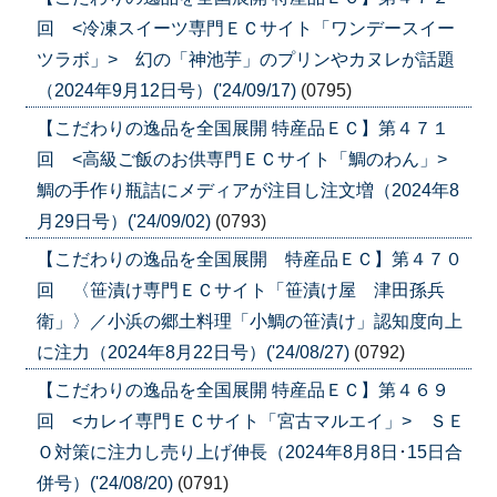
回 <冷凍スイーツ専門ＥＣサイト「ワンデースイー
ツラボ」> 幻の「神池芋」のプリンやカヌレが話題
（2024年9月12日号）('24/09/17)
(0795)
【こだわりの逸品を全国展開 特産品ＥＣ】第４７１
回 <高級ご飯のお供専門ＥＣサイト「鯛のわん」>
鯛の手作り瓶詰にメディアが注目し注文増（2024年8
月29日号）('24/09/02)
(0793)
【こだわりの逸品を全国展開 特産品ＥＣ】第４７０
回 〈笹漬け専門ＥＣサイト「笹漬け屋 津田孫兵
衛」〉／小浜の郷土料理「小鯛の笹漬け」認知度向上
に注力（2024年8月22日号）('24/08/27)
(0792)
【こだわりの逸品を全国展開 特産品ＥＣ】第４６９
回 <カレイ専門ＥＣサイト「宮古マルエイ」> ＳＥ
Ｏ対策に注力し売り上げ伸長（2024年8月8日･15日合
併号）('24/08/20)
(0791)