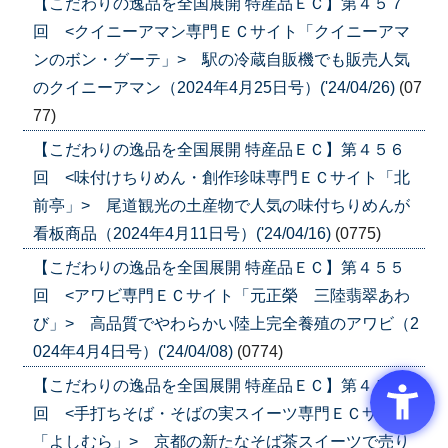
【こだわりの逸品を全国展開 特産品ＥＣ】第４５７
回 <クイニーアマン専門ＥＣサイト「クイニーアマ
ンのボン・グーテ」> 駅の冷蔵自販機でも販売人気
のクイニーアマン（2024年4月25日号）('24/04/26)
(07
77)
【こだわりの逸品を全国展開 特産品ＥＣ】第４５６
回 <味付けちりめん・創作珍味専門ＥＣサイト「北
前亭」> 尾道観光の土産物で人気の味付ちりめんが
看板商品（2024年4月11日号）('24/04/16)
(0775)
【こだわりの逸品を全国展開 特産品ＥＣ】第４５５
回 <アワビ専門ＥＣサイト「元正榮 三陸翡翠あわ
び」> 高品質でやわらかい陸上完全養殖のアワビ（2
024年4月4日号）('24/04/08)
(0774)
【こだわりの逸品を全国展開 特産品ＥＣ】第４５４
回 <手打ちそば・そばの実スイーツ専門ＥＣサイト
「よしむら」> 京都の新たなそば茶スイーツで売り