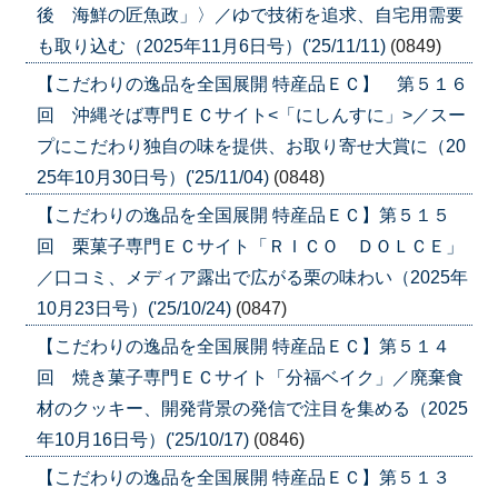
後 海鮮の匠魚政」〉／ゆで技術を追求、自宅用需要
も取り込む（2025年11月6日号）('25/11/11)
(0849)
【こだわりの逸品を全国展開 特産品ＥＣ】 第５１６
回 沖縄そば専門ＥＣサイト<「にしんすに」>／スー
プにこだわり独自の味を提供、お取り寄せ大賞に（20
25年10月30日号）('25/11/04)
(0848)
【こだわりの逸品を全国展開 特産品ＥＣ】第５１５
回 栗菓子専門ＥＣサイト「ＲＩＣＯ ＤＯＬＣＥ」
／口コミ、メディア露出で広がる栗の味わい（2025年
10月23日号）('25/10/24)
(0847)
【こだわりの逸品を全国展開 特産品ＥＣ】第５１４
回 焼き菓子専門ＥＣサイト「分福ベイク」／廃棄食
材のクッキー、開発背景の発信で注目を集める（2025
年10月16日号）('25/10/17)
(0846)
【こだわりの逸品を全国展開 特産品ＥＣ】第５１３