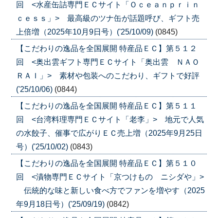
回 <水産缶詰専門ＥＣサイト「Ｏｃｅａｎｐｒｉｎ
ｃｅｓｓ」> 最高級のツナ缶が話題呼び、ギフト売
上倍増（2025年10月9日号）('25/10/09)
(0845)
【こだわりの逸品を全国展開 特産品ＥＣ】第５１２
回 <奥出雲ギフト専門ＥＣサイト「奥出雲 ＮＡＯ
ＲＡＩ」> 素材や包装へのこだわり、ギフトで好評
('25/10/06)
(0844)
【こだわりの逸品を全国展開 特産品ＥＣ】第５１１
回 <台湾料理専門ＥＣサイト「老李」> 地元で人気
の水餃子、催事で広がりＥＣ売上増（2025年9月25日
号）('25/10/02)
(0843)
【こだわりの逸品を全国展開 特産品ＥＣ】第５１０
回 <漬物専門ＥＣサイト「京つけもの ニシダや」>
伝統的な味と新しい食べ方でファンを増やす（2025
年9月18日号）('25/09/19)
(0842)