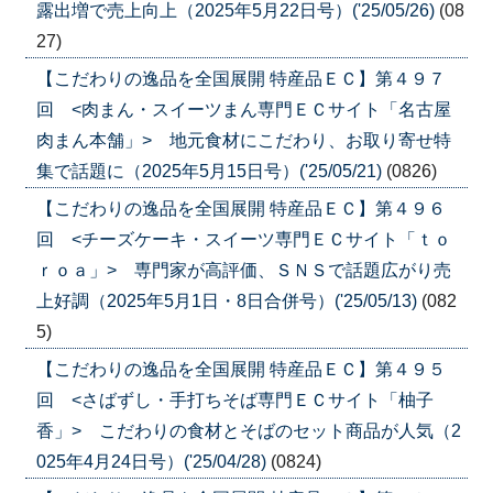
露出増で売上向上（2025年5月22日号）('25/05/26)
(08
27)
【こだわりの逸品を全国展開 特産品ＥＣ】第４９７
回 <肉まん・スイーツまん専門ＥＣサイト「名古屋
肉まん本舗」> 地元食材にこだわり、お取り寄せ特
集で話題に（2025年5月15日号）('25/05/21)
(0826)
【こだわりの逸品を全国展開 特産品ＥＣ】第４９６
回 <チーズケーキ・スイーツ専門ＥＣサイト「ｔｏ
ｒｏａ」> 専門家が高評価、ＳＮＳで話題広がり売
上好調（2025年5月1日・8日合併号）('25/05/13)
(082
5)
【こだわりの逸品を全国展開 特産品ＥＣ】第４９５
回 <さばずし・手打ちそば専門ＥＣサイト「柚子
香」> こだわりの食材とそばのセット商品が人気（2
025年4月24日号）('25/04/28)
(0824)