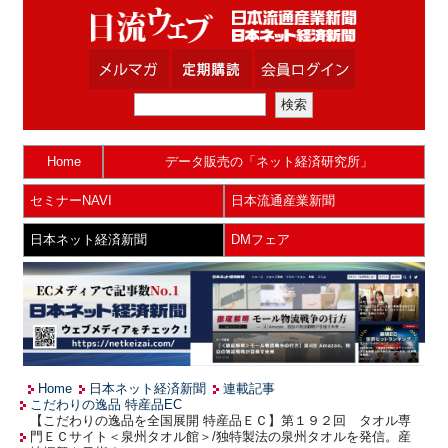
Home
データ販売の「ネット経済研究所」
セミナーNAVI
日本流通産業新聞
日本ネット経済新聞
DMフェア
Home
日本ネット経済新聞
連載記事
こだわりの逸品 特産品EC
【こだわりの逸品を全国展開 特産品ＥＣ】第１９２回 タオル専
門ＥＣサイト＜泉州タオル館＞/独特製法の泉州タオルを発信。産