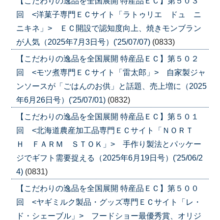
【こだわりの逸品を全国展開 特産品ＥＣ】第５０３
回 <洋菓子専門ＥＣサイト「ラトゥリエ ドュ ニ
ニキネ」> ＥＣ開設で認知度向上、焼きモンブラン
が人気（2025年7月3日号）('25/07/07)
(0833)
【こだわりの逸品を全国展開 特産品ＥＣ】第５０２
回 <モツ煮専門ＥＣサイト「雷太郎」> 自家製ジャ
ンソースが「ごはんのお供」と話題、売上増に（2025
年6月26日号）('25/07/01)
(0832)
【こだわりの逸品を全国展開 特産品ＥＣ】第５０１
回 <北海道農産加工品専門ＥＣサイト「ＮＯＲＴ
Ｈ ＦＡＲＭ ＳＴＯＫ」> 手作り製法とパッケー
ジでギフト需要捉える（2025年6月19日号）('25/06/2
4)
(0831)
【こだわりの逸品を全国展開 特産品ＥＣ】第５００
回 <ヤギミルク製品・グッズ専門ＥＣサイト「レ・
ド・シェーブル」> フードショー最優秀賞、オリジ