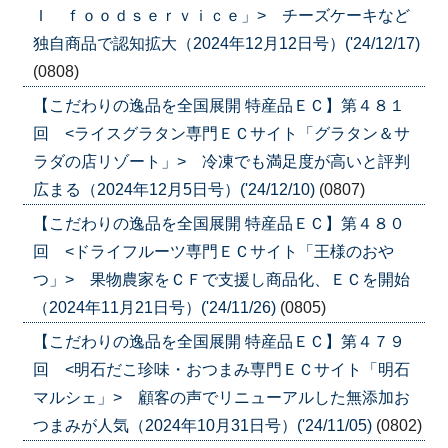
Ｉ ｆｏｏｄｓｅｒｖｉｃｅ」> チーズケーキなど
独自商品で認知拡大（2024年12月12日号）('24/12/17)
(0808)
【こだわりの逸品を全国展開 特産品ＥＣ】第４８１
回 <ライスグラタン専門ＥＣサイト「グラタン＆サ
ラダの店リゾート」> 冷凍でも満足度が高いと評判
広まる（2024年12月5日号）('24/12/10)
(0807)
【こだわりの逸品を全国展開 特産品ＥＣ】第４８０
回 <ドライフルーツ専門ＥＣサイト「王様のおや
つ」> 果物農家をＣＦで支援し商品化、ＥＣを開始
（2024年11月21日号）('24/11/26)
(0805)
【こだわりの逸品を全国展開 特産品ＥＣ】第４７９
回 <明石だこ珍味・おつまみ専門ＥＣサイト「明石
マルシェ」> 顧客の声でリニューアルした無添加お
つまみが人気（2024年10月31日号）('24/11/05)
(0802)