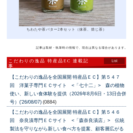
ちわたや茶バター2本セット（抹茶、焙じ茶）
記事は取材・執筆時の情報で、現在は異なる場合があります。
こだわりの逸品 特産品EC 連載記
List
事
【こだわりの逸品を全国展開 特産品ＥＣ】第５４７
回 洋菓子専門ＥＣサイト <「七十二」> 森の植物
使い、新しい食体験を提供（2026年8月6日・13日合併
号）('26/08/07)
(0884)
【こだわりの逸品を全国展開 特産品ＥＣ】第５４６
回 奈良漬専門ＥＣサイト <「森奈良漬店」> 伝統
製法を守りながら新しい食べ方を提案、顧客層広がる