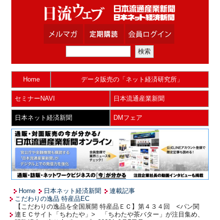
Home
データ販売の「ネット経済研究所」
セミナーNAVI
日本流通産業新聞
日本ネット経済新聞
DMフェア
Home
日本ネット経済新聞
連載記事
こだわりの逸品 特産品EC
【こだわりの逸品を全国展開 特産品ＥＣ】第４３４回 <パン関
連ＥＣサイト「ちわたや」> 「ちわたや茶バター」が注目集め、