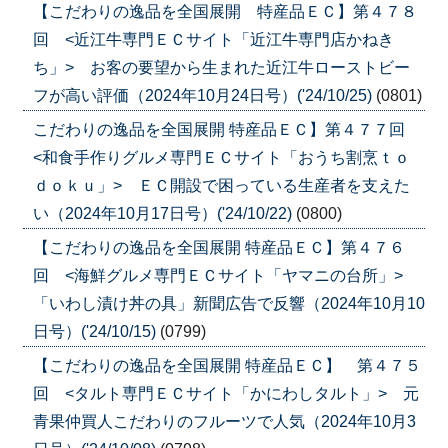
【こだわりの逸品を全国展開 特産品ＥＣ】第４７８
回 <近江牛専門ＥＣサイト「近江牛専門店かねき
ち」> お客の要望から生まれた近江牛ローストビー
フが高い評価（2024年10月24日号）('24/10/25)
(0801)
こだわりの逸品を全国展開 特産品ＥＣ】第４７７回
<和食手作りグルメ専門ＥＣサイト「おうち割烹ｔｏ
ｄｏｋｕ」> ＥＣ開設で困っている生産者を支えた
い（2024年10月17日号）('24/10/22)
(0800)
【こだわりの逸品を全国展開 特産品ＥＣ】第４７６
回 <海鮮グルメ専門ＥＣサイト「ヤマニの台所」>
「いわし漬け丼の具」新聞広告で反響（2024年10月10
日号）('24/10/15)
(0799)
【こだわりの逸品を全国展開 特産品ＥＣ】 第４７５
回 <タルト専門ＥＣサイト「かにわしタルト」> 元
青果仲買人こだわりのフルーツで人気（2024年10月3