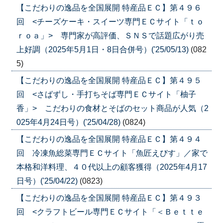
【こだわりの逸品を全国展開 特産品ＥＣ】第４９６
回 <チーズケーキ・スイーツ専門ＥＣサイト「ｔｏ
ｒｏａ」> 専門家が高評価、ＳＮＳで話題広がり売
上好調（2025年5月1日・8日合併号）('25/05/13)
(082
5)
【こだわりの逸品を全国展開 特産品ＥＣ】第４９５
回 <さばずし・手打ちそば専門ＥＣサイト「柚子
香」> こだわりの食材とそばのセット商品が人気（2
025年4月24日号）('25/04/28)
(0824)
【こだわりの逸品を全国展開 特産品ＥＣ】第４９４
回 冷凍魚総菜専門ＥＣサイト「魚匠えびす」／家で
本格和洋料理、４０代以上の顧客獲得（2025年4月17
日号）('25/04/22)
(0823)
【こだわりの逸品を全国展開 特産品ＥＣ】第４９３
回 <クラフトビール専門ＥＣサイト「＜Ｂｅｔｔｅ