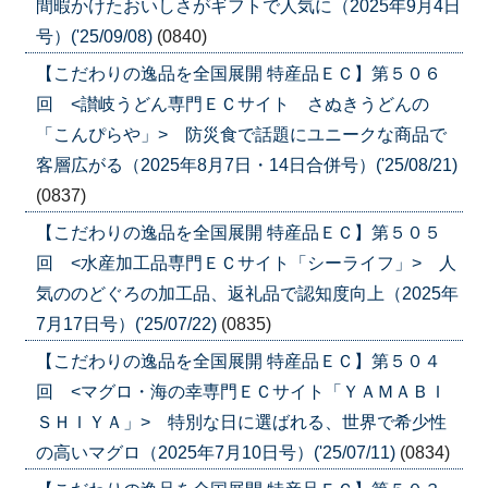
間暇かけたおいしさがギフトで人気に（2025年9月4日
号）('25/09/08)
(0840)
【こだわりの逸品を全国展開 特産品ＥＣ】第５０６
回 <讃岐うどん専門ＥＣサイト さぬきうどんの
「こんぴらや」> 防災食で話題にユニークな商品で
客層広がる（2025年8月7日・14日合併号）('25/08/21)
(0837)
【こだわりの逸品を全国展開 特産品ＥＣ】第５０５
回 <水産加工品専門ＥＣサイト「シーライフ」> 人
気ののどぐろの加工品、返礼品で認知度向上（2025年
7月17日号）('25/07/22)
(0835)
【こだわりの逸品を全国展開 特産品ＥＣ】第５０４
回 <マグロ・海の幸専門ＥＣサイト「ＹＡＭＡＢＩ
ＳＨＩＹＡ」> 特別な日に選ばれる、世界で希少性
の高いマグロ（2025年7月10日号）('25/07/11)
(0834)