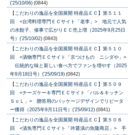
('25/10/06)
(0844)
【こだわりの逸品を全国展開 特産品ＥＣ】第５１１
回 <台湾料理専門ＥＣサイト「老李」> 地元で人気
の水餃子、催事で広がりＥＣ売上増（2025年9月25日
号）('25/10/02)
(0843)
【こだわりの逸品を全国展開 特産品ＥＣ】第５１０
回 <漬物専門ＥＣサイト「京つけもの ニシダや」>
伝統的な味と新しい食べ方でファンを増やす（2025
年9月18日号）('25/09/19)
(0842)
【こだわりの逸品を全国展開 特産品ＥＣ】第５０９
回 <チーズケーキ専門ＥＣサイト「バル＆キッチン
ＳｏＬ」> 贈答用のパッケージデザインでリピータ
ー獲得（2025年9月11日号）('25/09/12)
(0841)
【こだわりの逸品を全国展開 特産品ＥＣ】第５０８
回 <漬魚専門ＥＣサイト「吟醤漬の魚隆商店」> 手