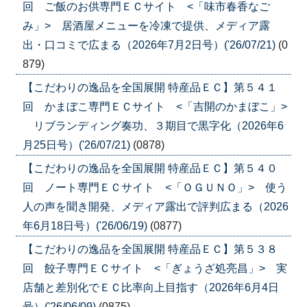
回 ご飯のお供専門ＥＣサイト <「味市春香なご
み」> 居酒屋メニューを冷凍で提供、メディア露
出・口コミで広まる（2026年7月2日号）('26/07/21)
(0
879)
【こだわりの逸品を全国展開 特産品ＥＣ】第５４１
回 かまぼこ専門ＥＣサイト <「吉開のかまぼこ」>
リブランディング奏功、３期目で黒字化（2026年6
月25日号）('26/07/21)
(0878)
【こだわりの逸品を全国展開 特産品ＥＣ】第５４０
回 ノート専門ＥＣサイト <「ＯＧＵＮＯ」> 使う
人の声を聞き開発、メディア露出で評判広まる（2026
年6月18日号）('26/06/19)
(0877)
【こだわりの逸品を全国展開 特産品ＥＣ】第５３８
回 餃子専門ＥＣサイト <「ぎょうざ処亮昌」> 実
店舗と差別化でＥＣ比率向上目指す（2026年6月4日
号）('26/06/09)
(0875)