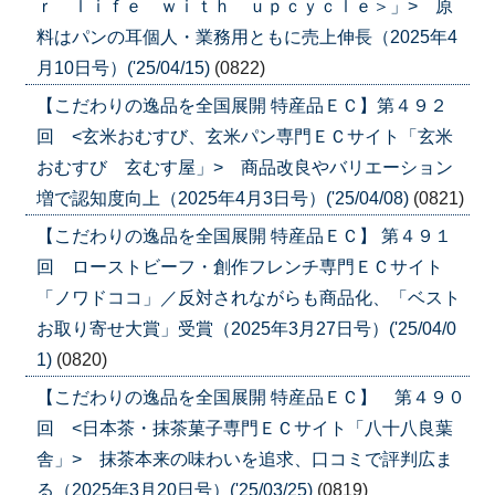
ｒ ｌｉｆｅ ｗｉｔｈ ｕｐｃｙｃｌｅ＞」> 原
料はパンの耳個人・業務用ともに売上伸長（2025年4
月10日号）('25/04/15)
(0822)
【こだわりの逸品を全国展開 特産品ＥＣ】第４９２
回 <玄米おむすび、玄米パン専門ＥＣサイト「玄米
おむすび 玄むす屋」> 商品改良やバリエーション
増で認知度向上（2025年4月3日号）('25/04/08)
(0821)
【こだわりの逸品を全国展開 特産品ＥＣ】 第４９１
回 ローストビーフ・創作フレンチ専門ＥＣサイト
「ノワドココ」／反対されながらも商品化、「ベスト
お取り寄せ大賞」受賞（2025年3月27日号）('25/04/0
1)
(0820)
【こだわりの逸品を全国展開 特産品ＥＣ】 第４９０
回 <日本茶・抹茶菓子専門ＥＣサイト「八十八良葉
舎」> 抹茶本来の味わいを追求、口コミで評判広ま
る（2025年3月20日号）('25/03/25)
(0819)