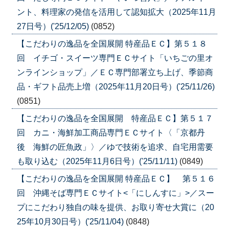
ント、料理家の発信を活用して認知拡大（2025年11月
27日号）('25/12/05)
(0852)
【こだわりの逸品を全国展開 特産品ＥＣ】第５１８
回 イチゴ・スイーツ専門ＥＣサイト「いちごの里オ
ンラインショップ」／ＥＣ専門部署立ち上げ、季節商
品・ギフト品売上増（2025年11月20日号）('25/11/26)
(0851)
【こだわりの逸品を全国展開 特産品ＥＣ】第５１７
回 カニ・海鮮加工商品専門ＥＣサイト〈「京都丹
後 海鮮の匠魚政」〉／ゆで技術を追求、自宅用需要
も取り込む（2025年11月6日号）('25/11/11)
(0849)
【こだわりの逸品を全国展開 特産品ＥＣ】 第５１６
回 沖縄そば専門ＥＣサイト<「にしんすに」>／スー
プにこだわり独自の味を提供、お取り寄せ大賞に（20
25年10月30日号）('25/11/04)
(0848)