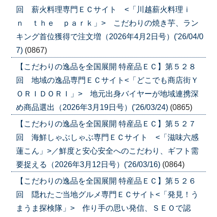
回 薪火料理専門ＥＣサイト <「川越薪火料理ｉ
ｎ ｔｈｅ ｐａｒｋ」> こだわりの焼き芋、ラン
キング首位獲得で注文増（2026年4月2日号）('26/04/0
7)
(0867)
【こだわりの逸品を全国展開 特産品ＥＣ】第５２８
回 地域の逸品専門ＥＣサイト<「どこでも商店街Ｙ
ＯＲＩＤＯＲＩ」> 地元出身バイヤーが地域連携深
め商品選出（2026年3月19日号）('26/03/24)
(0865)
【こだわりの逸品を全国展開 特産品ＥＣ】第５２７
回 海鮮しゃぶしゃぶ専門ＥＣサイト <「滋味六感
蓮こん」>／鮮度と安心安全へのこだわり、ギフト需
要捉える（2026年3月12日号）('26/03/16)
(0864)
【こだわりの逸品を全国展開 特産品ＥＣ】第５２６
回 隠れたご当地グルメ専門ＥＣサイト<「発見！う
まうま探検隊」> 作り手の思い発信、ＳＥＯで認