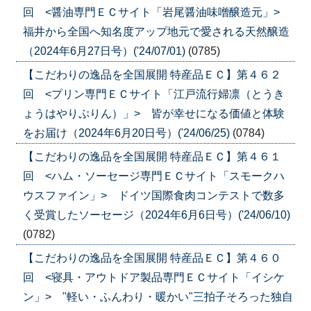
回 <醤油専門ＥＣサイト「岩尾醤油味噌醸造元」>
福井から全国へ知名度アップ地元で愛される天然醸造
（2024年6月27日号）('24/07/01)
(0785)
【こだわりの逸品を全国展開 特産品ＥＣ】第４６２
回 <プリン専門ＥＣサイト「江戸流行婦凛（とうき
ょうはやりぷりん）」> 皆が幸せになる価値と体験
をお届け（2024年6月20日号）('24/06/25)
(0784)
【こだわりの逸品を全国展開 特産品ＥＣ】第４６１
回 <ハム・ソーセージ専門ＥＣサイト「スモークハ
ウスファイン」> ドイツ国際食肉コンテストで数多
く受賞したソーセージ（2024年6月6日号）('24/06/10)
(0782)
【こだわりの逸品を全国展開 特産品ＥＣ】第４６０
回 <寝具・アウトドア製品専門ＥＣサイト「イシケ
ン」> "軽い・ふんわり・暖かい"三拍子そろった独自