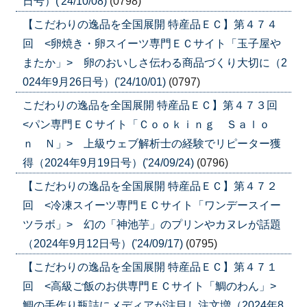
日号）('24/10/08)
(0798)
【こだわりの逸品を全国展開 特産品ＥＣ】第４７４
回 <卵焼き・卵スイーツ専門ＥＣサイト「玉子屋や
またか」> 卵のおいしさ伝わる商品づくり大切に（2
024年9月26日号）('24/10/01)
(0797)
こだわりの逸品を全国展開 特産品ＥＣ】第４７３回
<パン専門ＥＣサイト「Ｃｏｏｋｉｎｇ Ｓａｌｏ
ｎ Ｎ」> 上級ウェブ解析士の経験でリピーター獲
得（2024年9月19日号）('24/09/24)
(0796)
【こだわりの逸品を全国展開 特産品ＥＣ】第４７２
回 <冷凍スイーツ専門ＥＣサイト「ワンデースイー
ツラボ」> 幻の「神池芋」のプリンやカヌレが話題
（2024年9月12日号）('24/09/17)
(0795)
【こだわりの逸品を全国展開 特産品ＥＣ】第４７１
回 <高級ご飯のお供専門ＥＣサイト「鯛のわん」>
鯛の手作り瓶詰にメディアが注目し注文増（2024年8