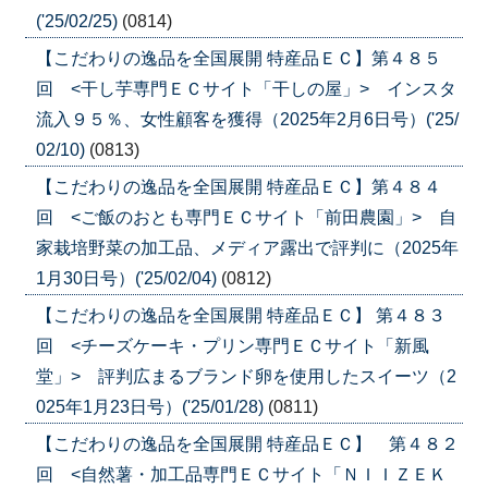
('25/02/25)
(0814)
【こだわりの逸品を全国展開 特産品ＥＣ】第４８５
回 <干し芋専門ＥＣサイト「干しの屋」> インスタ
流入９５％、女性顧客を獲得（2025年2月6日号）('25/
02/10)
(0813)
【こだわりの逸品を全国展開 特産品ＥＣ】第４８４
回 <ご飯のおとも専門ＥＣサイト「前田農園」> 自
家栽培野菜の加工品、メディア露出で評判に（2025年
1月30日号）('25/02/04)
(0812)
【こだわりの逸品を全国展開 特産品ＥＣ】 第４８３
回 <チーズケーキ・プリン専門ＥＣサイト「新風
堂」> 評判広まるブランド卵を使用したスイーツ（2
025年1月23日号）('25/01/28)
(0811)
【こだわりの逸品を全国展開 特産品ＥＣ】 第４８２
回 <自然薯・加工品専門ＥＣサイト「ＮＩＩＺＥＫ