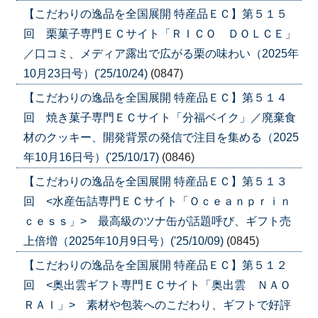
【こだわりの逸品を全国展開 特産品ＥＣ】第５１５
回 栗菓子専門ＥＣサイト「ＲＩＣＯ ＤＯＬＣＥ」
／口コミ、メディア露出で広がる栗の味わい（2025年
10月23日号）('25/10/24)
(0847)
【こだわりの逸品を全国展開 特産品ＥＣ】第５１４
回 焼き菓子専門ＥＣサイト「分福ベイク」／廃棄食
材のクッキー、開発背景の発信で注目を集める（2025
年10月16日号）('25/10/17)
(0846)
【こだわりの逸品を全国展開 特産品ＥＣ】第５１３
回 <水産缶詰専門ＥＣサイト「Ｏｃｅａｎｐｒｉｎ
ｃｅｓｓ」> 最高級のツナ缶が話題呼び、ギフト売
上倍増（2025年10月9日号）('25/10/09)
(0845)
【こだわりの逸品を全国展開 特産品ＥＣ】第５１２
回 <奥出雲ギフト専門ＥＣサイト「奥出雲 ＮＡＯ
ＲＡＩ」> 素材や包装へのこだわり、ギフトで好評