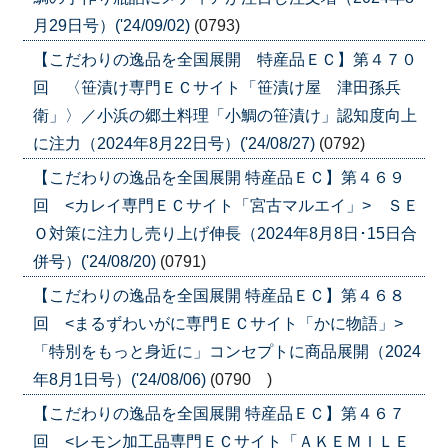
月29日号）('24/09/02)
(0793)
【こだわりの逸品を全国展開 特産品ＥＣ】第４７０
回 〈笹漬け専門ＥＣサイト「笹漬け屋 津田孫兵
衛」〉／小浜の郷土料理「小鯛の笹漬け」認知度向上
に注力（2024年8月22日号）('24/08/27)
(0792)
【こだわりの逸品を全国展開 特産品ＥＣ】第４６９
回 <カレイ専門ＥＣサイト「宮古マルエイ」> ＳＥ
Ｏ対策に注力し売り上げ伸長（2024年8月8日･15日合
併号）('24/08/20)
(0791)
【こだわりの逸品を全国展開 特産品ＥＣ】第４６８
回 <まるずわいがに専門ＥＣサイト「かに物語」>
「特別をもっと身近に」コンセプトに商品展開（2024
年8月1日号）('24/08/06)
(0790 )
【こだわりの逸品を全国展開 特産品ＥＣ】第４６７
回 <レモン加工品専門ＥＣサイト「ＡＫＥＭＩＬＥ