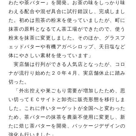
わたや茶バター』を開発。お茶の味をしっかり味
わえる配合や混ぜ具合に試行錯誤し、完成しまし
た。初めは煎茶の粉末を使っていましたが、町に
抹茶の原料となるてん茶工場ができたので、使う
粉末を抹茶に変更しました。そのほか、グラスフ
ェッドバターや有機アガベシロップ、天日塩など
体にやさしい素材を使っています」
実店舗は行列ができる人気店となったが、コロ
ナが流行り始めた２０年４月、実店舗休止に踏み
切った。
「外出控えや巣ごもり需要が増加したため、思
い切ってＥＣサイトと卸売に販売形態を移行しま
した。これに伴いターゲットが全国へと変わった
ため、茶バターの抹茶を農薬不使用に変更し、新
たに焙じ茶バターを開発、パッケージデザインの
強化も行いました」