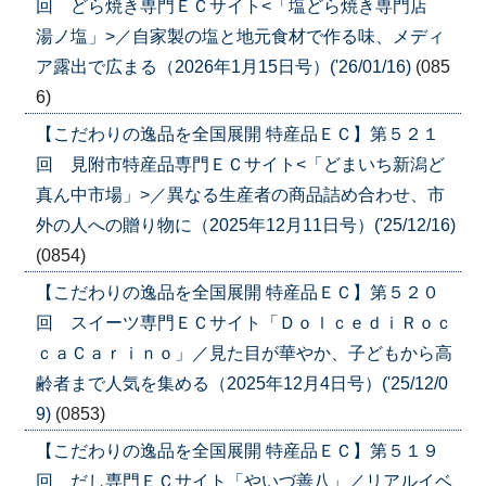
回 どら焼き専門ＥＣサイト<「塩どら焼き専門店
湯ノ塩」>／自家製の塩と地元食材で作る味、メディ
ア露出で広まる（2026年1月15日号）('26/01/16)
(085
6)
【こだわりの逸品を全国展開 特産品ＥＣ】第５２１
回 見附市特産品専門ＥＣサイト<「どまいち新潟ど
真ん中市場」>／異なる生産者の商品詰め合わせ、市
外の人への贈り物に（2025年12月11日号）('25/12/16)
(0854)
【こだわりの逸品を全国展開 特産品ＥＣ】第５２０
回 スイーツ専門ＥＣサイト「ＤｏｌｃｅｄｉＲｏｃ
ｃａＣａｒｉｎｏ」／見た目が華やか、子どもから高
齢者まで人気を集める（2025年12月4日号）('25/12/0
9)
(0853)
【こだわりの逸品を全国展開 特産品ＥＣ】第５１９
回 だし専門ＥＣサイト「やいづ善八」／リアルイベ