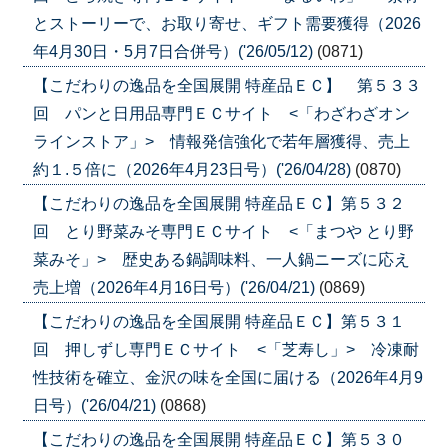
とストーリーで、お取り寄せ、ギフト需要獲得（2026
年4月30日・5月7日合併号）('26/05/12)
(0871)
【こだわりの逸品を全国展開 特産品ＥＣ】 第５３３
回 パンと日用品専門ＥＣサイト <「わざわざオン
ラインストア」> 情報発信強化で若年層獲得、売上
約１.５倍に（2026年4月23日号）('26/04/28)
(0870)
【こだわりの逸品を全国展開 特産品ＥＣ】第５３２
回 とり野菜みそ専門ＥＣサイト <「まつや とり野
菜みそ」> 歴史ある鍋調味料、一人鍋ニーズに応え
売上増（2026年4月16日号）('26/04/21)
(0869)
【こだわりの逸品を全国展開 特産品ＥＣ】第５３１
回 押しずし専門ＥＣサイト <「芝寿し」> 冷凍耐
性技術を確立、金沢の味を全国に届ける（2026年4月9
日号）('26/04/21)
(0868)
【こだわりの逸品を全国展開 特産品ＥＣ】第５３０