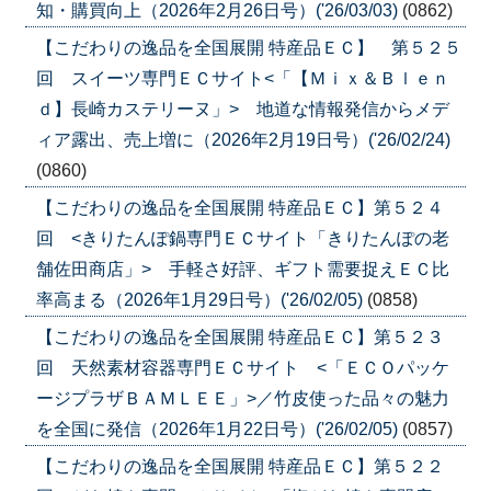
知・購買向上（2026年2月26日号）('26/03/03)
(0862)
【こだわりの逸品を全国展開 特産品ＥＣ】 第５２５
回 スイーツ専門ＥＣサイト<「【Ｍｉｘ＆Ｂｌｅｎ
ｄ】長崎カステリーヌ」> 地道な情報発信からメデ
ィア露出、売上増に（2026年2月19日号）('26/02/24)
(0860)
【こだわりの逸品を全国展開 特産品ＥＣ】第５２４
回 <きりたんぽ鍋専門ＥＣサイト「きりたんぽの老
舗佐田商店」> 手軽さ好評、ギフト需要捉えＥＣ比
率高まる（2026年1月29日号）('26/02/05)
(0858)
【こだわりの逸品を全国展開 特産品ＥＣ】第５２３
回 天然素材容器専門ＥＣサイト <「ＥＣＯパッケ
ージプラザＢＡＭＬＥＥ」>／竹皮使った品々の魅力
を全国に発信（2026年1月22日号）('26/02/05)
(0857)
【こだわりの逸品を全国展開 特産品ＥＣ】第５２２