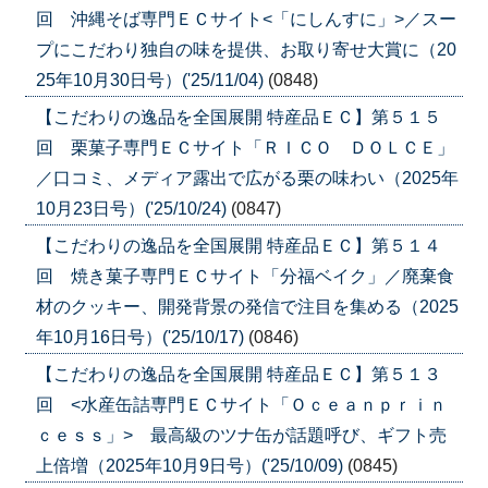
回 沖縄そば専門ＥＣサイト<「にしんすに」>／スー
プにこだわり独自の味を提供、お取り寄せ大賞に（20
25年10月30日号）('25/11/04)
(0848)
【こだわりの逸品を全国展開 特産品ＥＣ】第５１５
回 栗菓子専門ＥＣサイト「ＲＩＣＯ ＤＯＬＣＥ」
／口コミ、メディア露出で広がる栗の味わい（2025年
10月23日号）('25/10/24)
(0847)
【こだわりの逸品を全国展開 特産品ＥＣ】第５１４
回 焼き菓子専門ＥＣサイト「分福ベイク」／廃棄食
材のクッキー、開発背景の発信で注目を集める（2025
年10月16日号）('25/10/17)
(0846)
【こだわりの逸品を全国展開 特産品ＥＣ】第５１３
回 <水産缶詰専門ＥＣサイト「Ｏｃｅａｎｐｒｉｎ
ｃｅｓｓ」> 最高級のツナ缶が話題呼び、ギフト売
上倍増（2025年10月9日号）('25/10/09)
(0845)