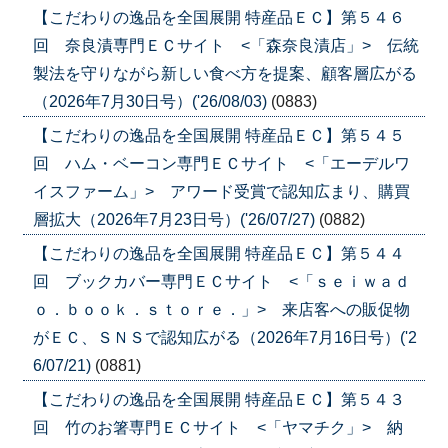
【こだわりの逸品を全国展開 特産品ＥＣ】第５４６
回 奈良漬専門ＥＣサイト <「森奈良漬店」> 伝統
製法を守りながら新しい食べ方を提案、顧客層広がる
（2026年7月30日号）('26/08/03)
(0883)
【こだわりの逸品を全国展開 特産品ＥＣ】第５４５
回 ハム・ベーコン専門ＥＣサイト <「エーデルワ
イスファーム」> アワード受賞で認知広まり、購買
層拡大（2026年7月23日号）('26/07/27)
(0882)
【こだわりの逸品を全国展開 特産品ＥＣ】第５４４
回 ブックカバー専門ＥＣサイト <「ｓｅｉｗａｄ
ｏ．ｂｏｏｋ．ｓｔｏｒｅ．」> 来店客への販促物
がＥＣ、ＳＮＳで認知広がる（2026年7月16日号）('2
6/07/21)
(0881)
【こだわりの逸品を全国展開 特産品ＥＣ】第５４３
回 竹のお箸専門ＥＣサイト <「ヤマチク」> 納