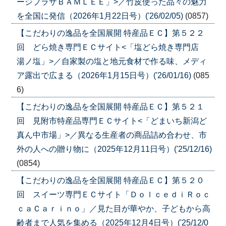
ージプラザＢＡＭＬＥＥ」>／竹皮使った品々の魅力
を全国に発信（2026年1月22日号）('26/02/05)
(0857)
【こだわりの逸品を全国展開 特産品ＥＣ】第５２２
回 どら焼き専門ＥＣサイト<「塩どら焼き専門店
湯ノ塩」>／自家製の塩と地元食材で作る味、メディ
ア露出で広まる（2026年1月15日号）('26/01/16)
(085
6)
【こだわりの逸品を全国展開 特産品ＥＣ】第５２１
回 見附市特産品専門ＥＣサイト<「どまいち新潟ど
真ん中市場」>／異なる生産者の商品詰め合わせ、市
外の人への贈り物に（2025年12月11日号）('25/12/16)
(0854)
【こだわりの逸品を全国展開 特産品ＥＣ】第５２０
回 スイーツ専門ＥＣサイト「ＤｏｌｃｅｄｉＲｏｃ
ｃａＣａｒｉｎｏ」／見た目が華やか、子どもから高
齢者まで人気を集める（2025年12月4日号）('25/12/0