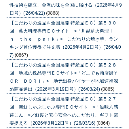
性技術を確立、金沢の味を全国に届ける（2026年4月9
日号）('26/04/21)
(0868)
【こだわりの逸品を全国展開 特産品ＥＣ】第５３０
回 薪火料理専門ＥＣサイト <「川越薪火料理ｉ
ｎ ｔｈｅ ｐａｒｋ」> こだわりの焼き芋、ラン
キング首位獲得で注文増（2026年4月2日号）('26/04/0
7)
(0867)
【こだわりの逸品を全国展開 特産品ＥＣ】第５２８
回 地域の逸品専門ＥＣサイト<「どこでも商店街Ｙ
ＯＲＩＤＯＲＩ」> 地元出身バイヤーが地域連携深
め商品選出（2026年3月19日号）('26/03/24)
(0865)
【こだわりの逸品を全国展開 特産品ＥＣ】第５２７
回 海鮮しゃぶしゃぶ専門ＥＣサイト <「滋味六感
蓮こん」>／鮮度と安心安全へのこだわり、ギフト需
要捉える（2026年3月12日号）('26/03/16)
(0864)