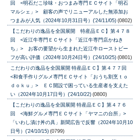
回 <明石だこ珍味・おつまみ専門ＥＣサイト「明石
マルシェ」> 顧客の声でリニューアルした無添加お
つまみが人気（2024年10月31日号）('24/11/05)
(0802)
【こだわりの逸品を全国展開 特産品ＥＣ】第４７８
回 <近江牛専門ＥＣサイト「近江牛専門店かねき
ち」> お客の要望から生まれた近江牛ローストビー
フが高い評価（2024年10月24日号）('24/10/25)
(0801)
こだわりの逸品を全国展開 特産品ＥＣ】第４７７回
<和食手作りグルメ専門ＥＣサイト「おうち割烹ｔｏ
ｄｏｋｕ」> ＥＣ開設で困っている生産者を支えた
い（2024年10月17日号）('24/10/22)
(0800)
【こだわりの逸品を全国展開 特産品ＥＣ】第４７６
回 <海鮮グルメ専門ＥＣサイト「ヤマニの台所」>
「いわし漬け丼の具」新聞広告で反響（2024年10月10
日号）('24/10/15)
(0799)