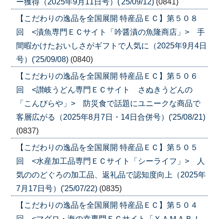
ー獲得（2025年9月11日号）('25/09/12)
(0841)
【こだわりの逸品を全国展開 特産品ＥＣ】第５０８
回 <漬魚専門ＥＣサイト「吟醤漬の魚隆商店」> 手
間暇かけたおいしさがギフトで人気に（2025年9月4日
号）('25/09/08)
(0840)
【こだわりの逸品を全国展開 特産品ＥＣ】第５０６
回 <讃岐うどん専門ＥＣサイト さぬきうどんの
「こんぴらや」> 防災食で話題にユニークな商品で
客層広がる（2025年8月7日・14日合併号）('25/08/21)
(0837)
【こだわりの逸品を全国展開 特産品ＥＣ】第５０５
回 <水産加工品専門ＥＣサイト「シーライフ」> 人
気ののどぐろの加工品、返礼品で認知度向上（2025年
7月17日号）('25/07/22)
(0835)
【こだわりの逸品を全国展開 特産品ＥＣ】第５０４
回 <マグロ・海の幸専門ＥＣサイト「ＹＡＭＡＢＩ