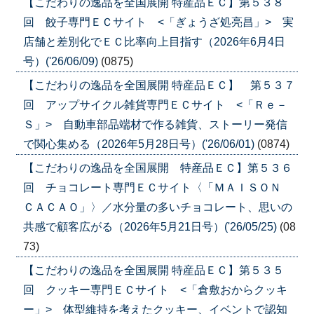
【こだわりの逸品を全国展開 特産品ＥＣ】第５３８
回 餃子専門ＥＣサイト <「ぎょうざ処亮昌」> 実
店舗と差別化でＥＣ比率向上目指す（2026年6月4日
号）('26/06/09)
(0875)
【こだわりの逸品を全国展開 特産品ＥＣ】 第５３７
回 アップサイクル雑貨専門ＥＣサイト <「Ｒｅ－
Ｓ」> 自動車部品端材で作る雑貨、ストーリー発信
で関心集める（2026年5月28日号）('26/06/01)
(0874)
【こだわりの逸品を全国展開 特産品ＥＣ】第５３６
回 チョコレート専門ＥＣサイト〈「ＭＡＩＳＯＮ
ＣＡＣＡＯ」〉／水分量の多いチョコレート、思いの
共感で顧客広がる（2026年5月21日号）('26/05/25)
(08
73)
【こだわりの逸品を全国展開 特産品ＥＣ】第５３５
回 クッキー専門ＥＣサイト <「倉敷おからクッキ
ー」> 体型維持を考えたクッキー、イベントで認知