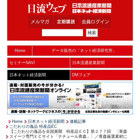
Home
データ販売の「ネット経済研究所」
セミナーNAVI
日本流通産業新聞
日本ネット経済新聞
DMフェア
Home
日本ネット経済新聞
連載記事
こだわりの逸品 特産品EC
【こだわりの逸品を全国展開 特産品ＥＣ】第２７７回 〈青森
スイーツ専門ＥＣサイト「ナチュール青森」〉／青森厳選素材に