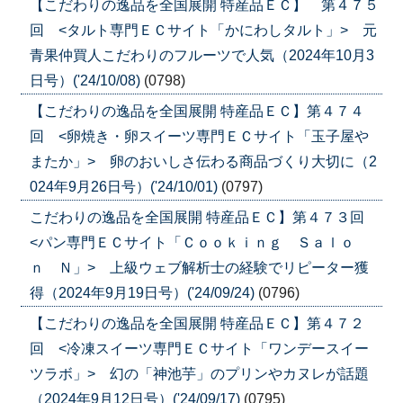
【こだわりの逸品を全国展開 特産品ＥＣ】 第４７５
回 <タルト専門ＥＣサイト「かにわしタルト」> 元
青果仲買人こだわりのフルーツで人気（2024年10月3
日号）('24/10/08)
(0798)
【こだわりの逸品を全国展開 特産品ＥＣ】第４７４
回 <卵焼き・卵スイーツ専門ＥＣサイト「玉子屋や
またか」> 卵のおいしさ伝わる商品づくり大切に（2
024年9月26日号）('24/10/01)
(0797)
こだわりの逸品を全国展開 特産品ＥＣ】第４７３回
<パン専門ＥＣサイト「Ｃｏｏｋｉｎｇ Ｓａｌｏ
ｎ Ｎ」> 上級ウェブ解析士の経験でリピーター獲
得（2024年9月19日号）('24/09/24)
(0796)
【こだわりの逸品を全国展開 特産品ＥＣ】第４７２
回 <冷凍スイーツ専門ＥＣサイト「ワンデースイー
ツラボ」> 幻の「神池芋」のプリンやカヌレが話題
（2024年9月12日号）('24/09/17)
(0795)