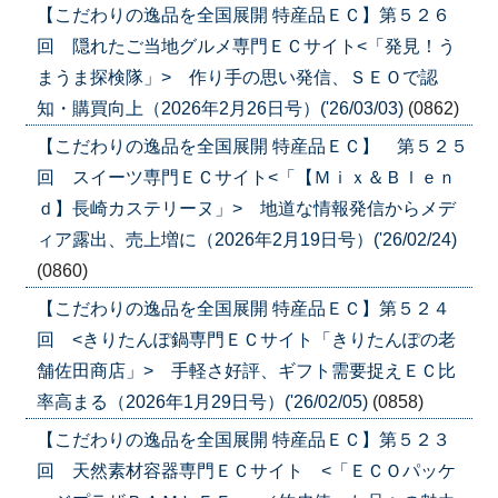
【こだわりの逸品を全国展開 特産品ＥＣ】第５２６
回 隠れたご当地グルメ専門ＥＣサイト<「発見！う
まうま探検隊」> 作り手の思い発信、ＳＥＯで認
知・購買向上（2026年2月26日号）('26/03/03)
(0862)
【こだわりの逸品を全国展開 特産品ＥＣ】 第５２５
回 スイーツ専門ＥＣサイト<「【Ｍｉｘ＆Ｂｌｅｎ
ｄ】長崎カステリーヌ」> 地道な情報発信からメデ
ィア露出、売上増に（2026年2月19日号）('26/02/24)
(0860)
【こだわりの逸品を全国展開 特産品ＥＣ】第５２４
回 <きりたんぽ鍋専門ＥＣサイト「きりたんぽの老
舗佐田商店」> 手軽さ好評、ギフト需要捉えＥＣ比
率高まる（2026年1月29日号）('26/02/05)
(0858)
【こだわりの逸品を全国展開 特産品ＥＣ】第５２３
回 天然素材容器専門ＥＣサイト <「ＥＣＯパッケ