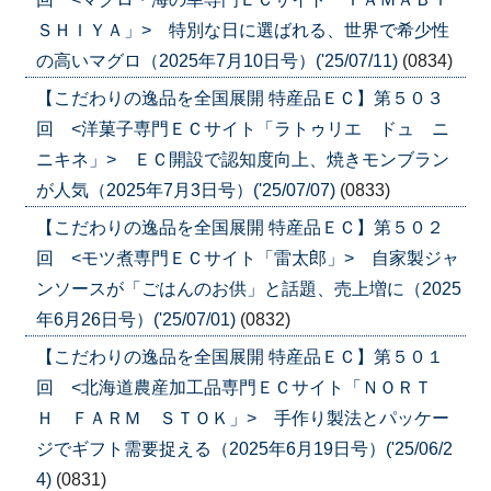
ＳＨＩＹＡ」> 特別な日に選ばれる、世界で希少性
の高いマグロ（2025年7月10日号）('25/07/11)
(0834)
【こだわりの逸品を全国展開 特産品ＥＣ】第５０３
回 <洋菓子専門ＥＣサイト「ラトゥリエ ドュ ニ
ニキネ」> ＥＣ開設で認知度向上、焼きモンブラン
が人気（2025年7月3日号）('25/07/07)
(0833)
【こだわりの逸品を全国展開 特産品ＥＣ】第５０２
回 <モツ煮専門ＥＣサイト「雷太郎」> 自家製ジャ
ンソースが「ごはんのお供」と話題、売上増に（2025
年6月26日号）('25/07/01)
(0832)
【こだわりの逸品を全国展開 特産品ＥＣ】第５０１
回 <北海道農産加工品専門ＥＣサイト「ＮＯＲＴ
Ｈ ＦＡＲＭ ＳＴＯＫ」> 手作り製法とパッケー
ジでギフト需要捉える（2025年6月19日号）('25/06/2
4)
(0831)