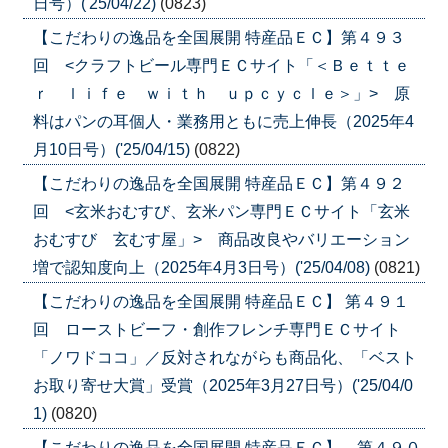
日号）('25/04/22)
(0823)
【こだわりの逸品を全国展開 特産品ＥＣ】第４９３
回 <クラフトビール専門ＥＣサイト「＜Ｂｅｔｔｅ
ｒ ｌｉｆｅ ｗｉｔｈ ｕｐｃｙｃｌｅ＞」> 原
料はパンの耳個人・業務用ともに売上伸長（2025年4
月10日号）('25/04/15)
(0822)
【こだわりの逸品を全国展開 特産品ＥＣ】第４９２
回 <玄米おむすび、玄米パン専門ＥＣサイト「玄米
おむすび 玄むす屋」> 商品改良やバリエーション
増で認知度向上（2025年4月3日号）('25/04/08)
(0821)
【こだわりの逸品を全国展開 特産品ＥＣ】 第４９１
回 ローストビーフ・創作フレンチ専門ＥＣサイト
「ノワドココ」／反対されながらも商品化、「ベスト
お取り寄せ大賞」受賞（2025年3月27日号）('25/04/0
1)
(0820)
【こだわりの逸品を全国展開 特産品ＥＣ】 第４９０