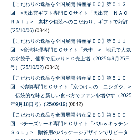
【こだわりの逸品を全国展開 特産品ＥＣ】第５１２
回 <奥出雲ギフト専門ＥＣサイト「奥出雲 ＮＡＯ
ＲＡＩ」> 素材や包装へのこだわり、ギフトで好評
('25/10/06)
(0844)
【こだわりの逸品を全国展開 特産品ＥＣ】第５１１
回 <台湾料理専門ＥＣサイト「老李」> 地元で人気
の水餃子、催事で広がりＥＣ売上増（2025年9月25日
号）('25/10/02)
(0843)
【こだわりの逸品を全国展開 特産品ＥＣ】第５１０
回 <漬物専門ＥＣサイト「京つけもの ニシダや」>
伝統的な味と新しい食べ方でファンを増やす（2025
年9月18日号）('25/09/19)
(0842)
【こだわりの逸品を全国展開 特産品ＥＣ】第５０９
回 <チーズケーキ専門ＥＣサイト「バル＆キッチン
ＳｏＬ」> 贈答用のパッケージデザインでリピータ