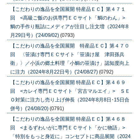
【こだわりの逸品を全国展開 特産品ＥＣ】第４７１
回 <高級ご飯のお供専門ＥＣサイト「鯛のわん」>
鯛の手作り瓶詰にメディアが注目し注文増（2024年8
月29日号）('24/09/02)
(0793)
【こだわりの逸品を全国展開 特産品ＥＣ】第４７０
回 〈笹漬け専門ＥＣサイト「笹漬け屋 津田孫兵
衛」〉／小浜の郷土料理「小鯛の笹漬け」認知度向上
に注力（2024年8月22日号）('24/08/27)
(0792)
【こだわりの逸品を全国展開 特産品ＥＣ】第４６９
回 <カレイ専門ＥＣサイト「宮古マルエイ」> ＳＥ
Ｏ対策に注力し売り上げ伸長（2024年8月8日･15日合
併号）('24/08/20)
(0791)
【こだわりの逸品を全国展開 特産品ＥＣ】第４６８
回 <まるずわいがに専門ＥＣサイト「かに物語」>
「特別をもっと身近に」コンセプトに商品展開（2024