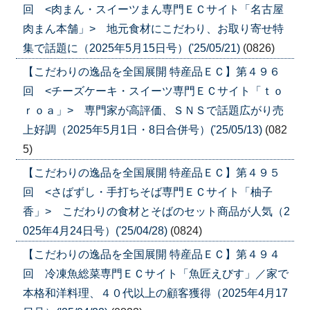
回 <肉まん・スイーツまん専門ＥＣサイト「名古屋
肉まん本舗」> 地元食材にこだわり、お取り寄せ特
集で話題に（2025年5月15日号）('25/05/21)
(0826)
【こだわりの逸品を全国展開 特産品ＥＣ】第４９６
回 <チーズケーキ・スイーツ専門ＥＣサイト「ｔｏ
ｒｏａ」> 専門家が高評価、ＳＮＳで話題広がり売
上好調（2025年5月1日・8日合併号）('25/05/13)
(082
5)
【こだわりの逸品を全国展開 特産品ＥＣ】第４９５
回 <さばずし・手打ちそば専門ＥＣサイト「柚子
香」> こだわりの食材とそばのセット商品が人気（2
025年4月24日号）('25/04/28)
(0824)
【こだわりの逸品を全国展開 特産品ＥＣ】第４９４
回 冷凍魚総菜専門ＥＣサイト「魚匠えびす」／家で
本格和洋料理、４０代以上の顧客獲得（2025年4月17