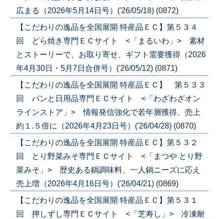
広まる（2026年5月14日号）('26/05/18)
(0872)
【こだわりの逸品を全国展開 特産品ＥＣ】第５３４
回 どら焼き専門ＥＣサイト <「まるいわ」> 素材
とストーリーで、お取り寄せ、ギフト需要獲得（2026
年4月30日・5月7日合併号）('26/05/12)
(0871)
【こだわりの逸品を全国展開 特産品ＥＣ】 第５３３
回 パンと日用品専門ＥＣサイト <「わざわざオン
ラインストア」> 情報発信強化で若年層獲得、売上
約１.５倍に（2026年4月23日号）('26/04/28)
(0870)
【こだわりの逸品を全国展開 特産品ＥＣ】第５３２
回 とり野菜みそ専門ＥＣサイト <「まつや とり野
菜みそ」> 歴史ある鍋調味料、一人鍋ニーズに応え
売上増（2026年4月16日号）('26/04/21)
(0869)
【こだわりの逸品を全国展開 特産品ＥＣ】第５３１
回 押しずし専門ＥＣサイト <「芝寿し」> 冷凍耐