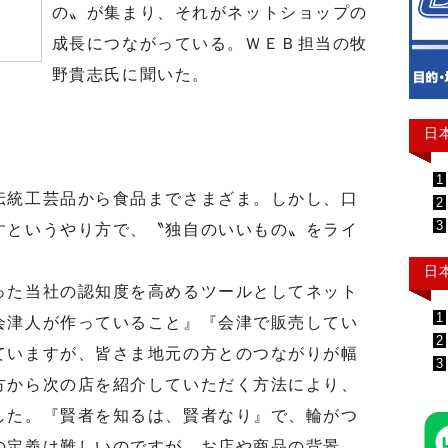
の〟が集まり、それがネットショップの
成長につながっている。ＷＥＢ担当の牧
野貴志氏に聞いた。
日
1
統工芸品から食品までさまざま。しかし、口
2
3
すというやり方で、〝独自のいいもの〟をライ
日
た当社の認知度を高めるツールとしてネット
1
会津人が作っていること』『会津で販売してい
2
ていますが、皆さま地元の方とのつながりが幅
3
方から次の店を紹介していただく方法により、
した。『賢者を知るは、賢者なり』で、輪がつ
の定義は難しいのですが、お店や商品の背景、