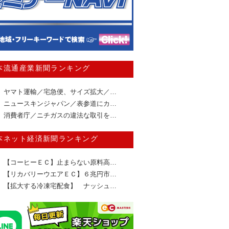
本流通産業新聞ランキング
ヤマト運輸／宅急便、サイズ拡大／…
ニュースキンジャパン／表参道にカ…
消費者庁／ニチガスの違法な取引を…
本ネット経済新聞ランキング
【コーヒーＥＣ】止まらない原料高…
【リカバリーウエアＥＣ】６兆円市…
【拡大する冷凍宅配食】 ナッシュ…