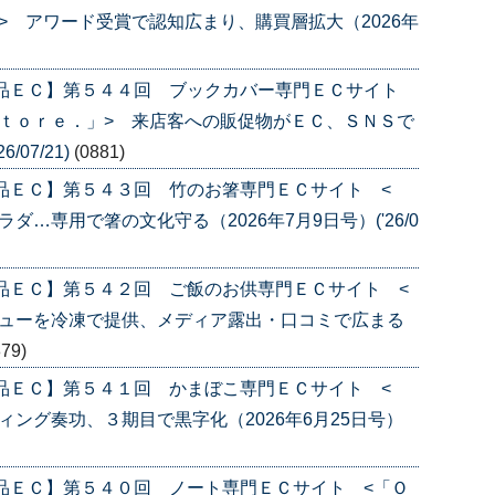
> アワード受賞で認知広まり、購買層拡大（2026年
産品ＥＣ】第５４４回 ブックカバー専門ＥＣサイト
ｔｏｒｅ．」> 来店客への販促物がＥＣ、ＳＮＳで
/07/21)
(0881)
品ＥＣ】第５４３回 竹のお箸専門ＥＣサイト <
…専用で箸の文化守る（2026年7月9日号）('26/0
品ＥＣ】第５４２回 ご飯のお供専門ＥＣサイト <
ニューを冷凍で提供、メディア露出・口コミで広まる
879)
品ＥＣ】第５４１回 かまぼこ専門ＥＣサイト <
ング奏功、３期目で黒字化（2026年6月25日号）
品ＥＣ】第５４０回 ノート専門ＥＣサイト <「Ｏ