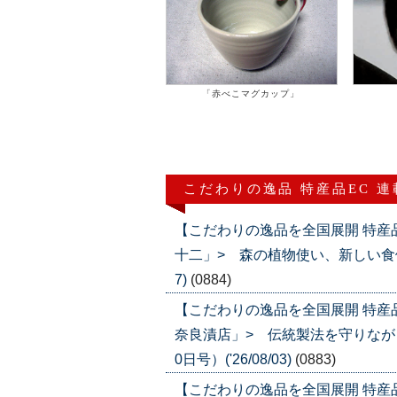
「赤べこマグカップ」
こだわりの逸品 特産品EC 
【こだわりの逸品を全国展開 特産
十二」> 森の植物使い、新しい食体験を
7)
(0884)
【こだわりの逸品を全国展開 特産
奈良漬店」> 伝統製法を守りなが
0日号）('26/08/03)
(0883)
【こだわりの逸品を全国展開 特