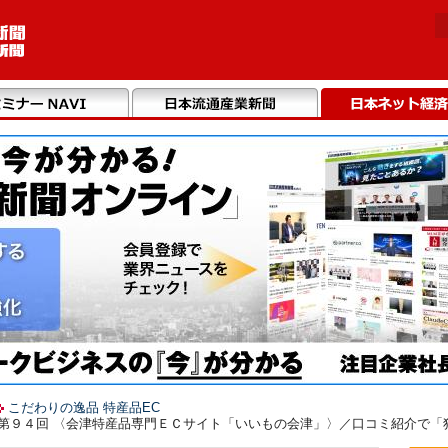
こだわりの逸品 特産品EC
】第９４回 〈会津特産品専門ＥＣサイト「いいもの会津」〉／口コミ紹介で「