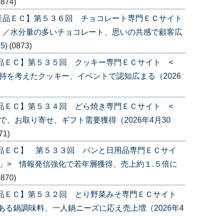
0874)
産品ＥＣ】第５３６回 チョコレート専門ＥＣサイト
〉／水分量の多いチョコレート、思いの共感で顧客広
5)
(0873)
品ＥＣ】第５３５回 クッキー専門ＥＣサイト <
持を考えたクッキー、イベントで認知広まる（2026
品ＥＣ】第５３４回 どら焼き専門ＥＣサイト <
、お取り寄せ、ギフト需要獲得（2026年4月30
71)
産品ＥＣ】 第５３３回 パンと日用品専門ＥＣサイ
」> 情報発信強化で若年層獲得、売上約１.５倍に
0870)
産品ＥＣ】第５３２回 とり野菜みそ専門ＥＣサイト
ある鍋調味料、一人鍋ニーズに応え売上増（2026年4