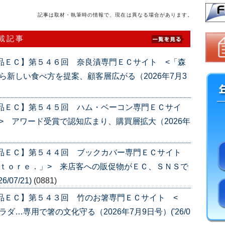
記事は取材・執筆時の情報で、現在は異なる場合があります。
連載記事
品ＥＣ】第５４６回 奈良漬専門ＥＣサイト <「森
ら新しい食べ方を提案、顧客層広がる（2026年7月3
産品ＥＣ】第５４５回 ハム・ベーコン専門ＥＣサイ
> アワード受賞で認知広まり、購買層拡大（2026年
産品ＥＣ】第５４４回 ブックカバー専門ＥＣサイト
ｔｏｒｅ．」> 来店客への販促物がＥＣ、ＳＮＳで
/07/21)
(0881)
品ＥＣ】第５４３回 竹のお箸専門ＥＣサイト <
…専用で箸の文化守る（2026年7月9日号）('26/0