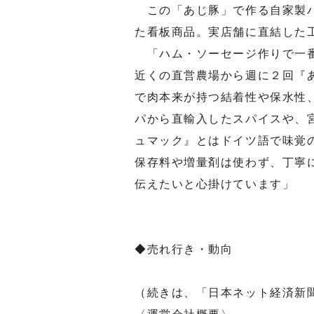
この「あじ豚」で作る自家製ハ
た看板商品。実店舗に直結した
「ハム・ソーセージ作りで一番
近くの直営農場から週に２回『
で肉本来が持つ結着性や保水性
パから直輸入したスパイスや、
ュマック』とはドイツ語で味覚
保存料や増量剤は使わず、丁寧
伝えたいと心掛けています」
◆売れ行き・動向
（続きは、「日本ネット経済新