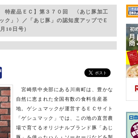
 特産品ＥＣ】第３７０回 〈あじ豚加工
ック」〉／「あじ豚」の認知度アップでＥ
3月10日号）
宮崎県中央部にある川南町は、豊かな
自然に恵まれた全国有数の食料生産基
地。ゲシュマックが運営するＥＣサイト
「ゲシュマック」では、この地の直営農
場で育てるオリジナルブランド豚「あじ
豚」を使ったハム・ソーセージなどを製