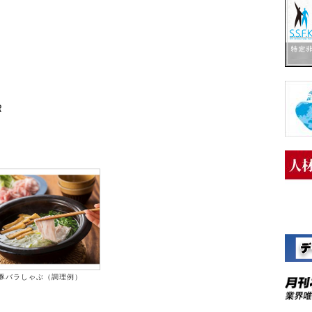
Ｒ
豚バラしゃぶ（調理例）