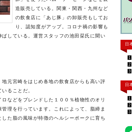
造販売している。関東・関西・九州など
の飲食店に「あじ豚」の卸販売もしてお
り、認知度がアップ。コロナ禍の影響も
伸ばしている。運営スタッフの池田栞氏に聞い
日
1
2
3
地元宮崎をはじめ各地の飲食店からも高い評
日
ていることだ。
1
ロなどをブレンドした１００％植物性のオリ
2
康管理を行っています。これによって、脂締ま
3
とした脂の風味が特徴のヘルシーポークに育ち