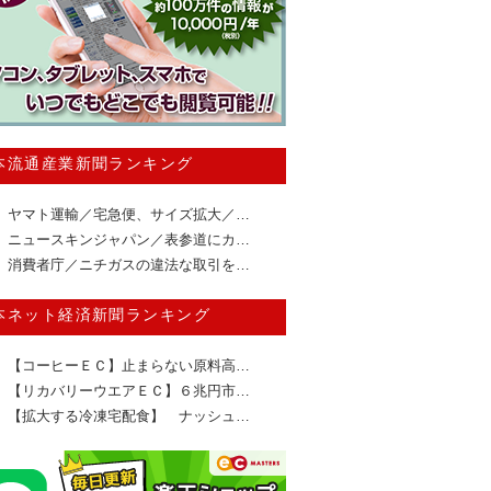
本流通産業新聞ランキング
ヤマト運輸／宅急便、サイズ拡大／…
ニュースキンジャパン／表参道にカ…
消費者庁／ニチガスの違法な取引を…
本ネット経済新聞ランキング
【コーヒーＥＣ】止まらない原料高…
【リカバリーウエアＥＣ】６兆円市…
【拡大する冷凍宅配食】 ナッシュ…