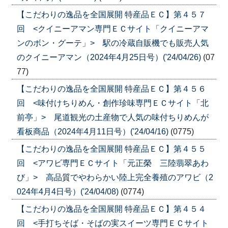
【こだわりの逸品を全国展開 特産品ＥＣ】第４５７
回 <クイニーアマン専門ＥＣサイト「クイニーアマ
ンのボン・グーテ」> 駅の冷蔵自販機でも販売人気
のクイニーアマン（2024年4月25日号）('24/04/26)
(07
77)
【こだわりの逸品を全国展開 特産品ＥＣ】第４５６
回 <味付けちりめん・創作珍味専門ＥＣサイト「北
前亭」> 尾道観光の土産物で人気の味付ちりめんが
看板商品（2024年4月11日号）('24/04/16)
(0775)
【こだわりの逸品を全国展開 特産品ＥＣ】第４５５
回 <アワビ専門ＥＣサイト「元正榮 三陸翡翠あわ
び」> 高品質でやわらかい陸上完全養殖のアワビ（2
024年4月4日号）('24/04/08)
(0774)
【こだわりの逸品を全国展開 特産品ＥＣ】第４５４
回 <手打ちそば・そばの実スイーツ専門ＥＣサイト