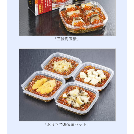
「三陸海宝漬」
「おうちで海宝漬セット」