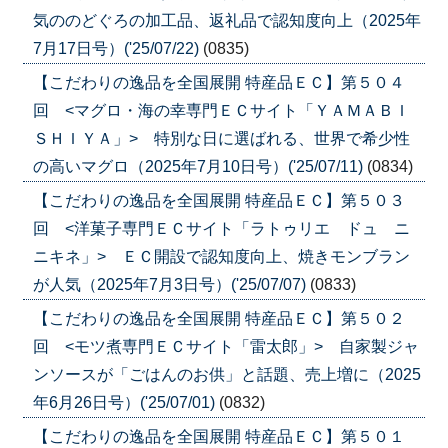
気ののどぐろの加工品、返礼品で認知度向上（2025年
7月17日号）('25/07/22)
(0835)
【こだわりの逸品を全国展開 特産品ＥＣ】第５０４
回 <マグロ・海の幸専門ＥＣサイト「ＹＡＭＡＢＩ
ＳＨＩＹＡ」> 特別な日に選ばれる、世界で希少性
の高いマグロ（2025年7月10日号）('25/07/11)
(0834)
【こだわりの逸品を全国展開 特産品ＥＣ】第５０３
回 <洋菓子専門ＥＣサイト「ラトゥリエ ドュ ニ
ニキネ」> ＥＣ開設で認知度向上、焼きモンブラン
が人気（2025年7月3日号）('25/07/07)
(0833)
【こだわりの逸品を全国展開 特産品ＥＣ】第５０２
回 <モツ煮専門ＥＣサイト「雷太郎」> 自家製ジャ
ンソースが「ごはんのお供」と話題、売上増に（2025
年6月26日号）('25/07/01)
(0832)
【こだわりの逸品を全国展開 特産品ＥＣ】第５０１