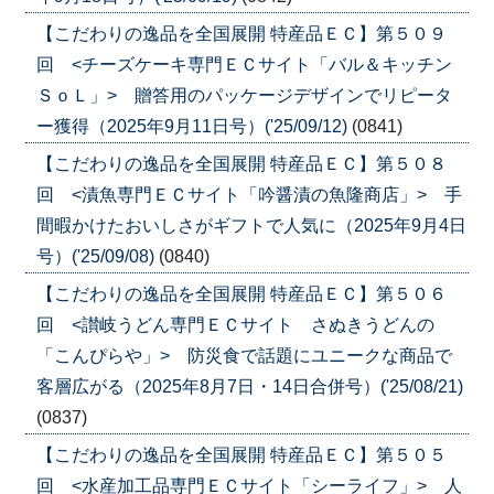
【こだわりの逸品を全国展開 特産品ＥＣ】第５０９
回 <チーズケーキ専門ＥＣサイト「バル＆キッチン
ＳｏＬ」> 贈答用のパッケージデザインでリピータ
ー獲得（2025年9月11日号）('25/09/12)
(0841)
【こだわりの逸品を全国展開 特産品ＥＣ】第５０８
回 <漬魚専門ＥＣサイト「吟醤漬の魚隆商店」> 手
間暇かけたおいしさがギフトで人気に（2025年9月4日
号）('25/09/08)
(0840)
【こだわりの逸品を全国展開 特産品ＥＣ】第５０６
回 <讃岐うどん専門ＥＣサイト さぬきうどんの
「こんぴらや」> 防災食で話題にユニークな商品で
客層広がる（2025年8月7日・14日合併号）('25/08/21)
(0837)
【こだわりの逸品を全国展開 特産品ＥＣ】第５０５
回 <水産加工品専門ＥＣサイト「シーライフ」> 人