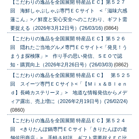
【こだわりの逸品を全国展開 特産品ＥＣ】第５２７
回 海鮮しゃぶしゃぶ専門ＥＣサイト <「滋味六感
蓮こん」>／鮮度と安心安全へのこだわり、ギフト需
要捉える（2026年3月12日号）('26/03/16)
(0864)
【こだわりの逸品を全国展開 特産品ＥＣ】第５２６
回 隠れたご当地グルメ専門ＥＣサイト<「発見！う
まうま探検隊」> 作り手の思い発信、ＳＥＯで認
知・購買向上（2026年2月26日号）('26/03/03)
(0862)
【こだわりの逸品を全国展開 特産品ＥＣ】 第５２５
回 スイーツ専門ＥＣサイト<「【Ｍｉｘ＆Ｂｌｅｎ
ｄ】長崎カステリーヌ」> 地道な情報発信からメデ
ィア露出、売上増に（2026年2月19日号）('26/02/24)
(0860)
【こだわりの逸品を全国展開 特産品ＥＣ】第５２４
回 <きりたんぽ鍋専門ＥＣサイト「きりたんぽの老
舗佐田商店」> 手軽さ好評、ギフト需要捉えＥＣ比