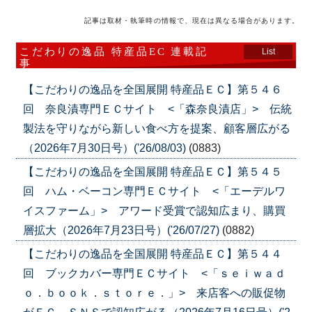
記事は取材・執筆時の情報で、現在は異なる場合があります。
こだわりの逸品 特産品EC 連載記
List
事
【こだわりの逸品を全国展開 特産品ＥＣ】第５４６
回 奈良漬専門ＥＣサイト <「森奈良漬店」> 伝統
製法を守りながら新しい食べ方を提案、顧客層広がる
（2026年7月30日号）('26/08/03)
(0883)
【こだわりの逸品を全国展開 特産品ＥＣ】第５４５
回 ハム・ベーコン専門ＥＣサイト <「エーデルワ
イスファーム」> アワード受賞で認知広まり、購買
層拡大（2026年7月23日号）('26/07/27)
(0882)
【こだわりの逸品を全国展開 特産品ＥＣ】第５４４
回 ブックカバー専門ＥＣサイト <「ｓｅｉｗａｄ
ｏ．ｂｏｏｋ．ｓｔｏｒｅ．」> 来店客への販促物