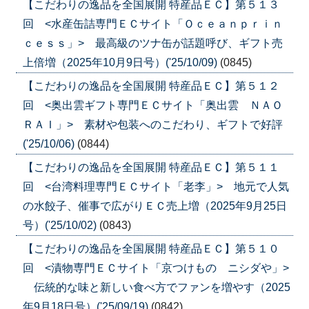
【こだわりの逸品を全国展開 特産品ＥＣ】第５１３
回 <水産缶詰専門ＥＣサイト「Ｏｃｅａｎｐｒｉｎ
ｃｅｓｓ」> 最高級のツナ缶が話題呼び、ギフト売
上倍増（2025年10月9日号）('25/10/09)
(0845)
【こだわりの逸品を全国展開 特産品ＥＣ】第５１２
回 <奥出雲ギフト専門ＥＣサイト「奥出雲 ＮＡＯ
ＲＡＩ」> 素材や包装へのこだわり、ギフトで好評
('25/10/06)
(0844)
【こだわりの逸品を全国展開 特産品ＥＣ】第５１１
回 <台湾料理専門ＥＣサイト「老李」> 地元で人気
の水餃子、催事で広がりＥＣ売上増（2025年9月25日
号）('25/10/02)
(0843)
【こだわりの逸品を全国展開 特産品ＥＣ】第５１０
回 <漬物専門ＥＣサイト「京つけもの ニシダや」>
伝統的な味と新しい食べ方でファンを増やす（2025
年9月18日号）('25/09/19)
(0842)