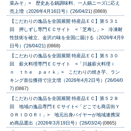
菜みそ」> 歴史ある鍋調味料、一人鍋ニーズに応え
売上増（2026年4月16日号）('26/04/21)
(0869)
【こだわりの逸品を全国展開 特産品ＥＣ】第５３１
回 押しずし専門ＥＣサイト <「芝寿し」> 冷凍耐
性技術を確立、金沢の味を全国に届ける（2026年4月9
日号）('26/04/21)
(0868)
【こだわりの逸品を全国展開 特産品ＥＣ】第５３０
回 薪火料理専門ＥＣサイト <「川越薪火料理ｉ
ｎ ｔｈｅ ｐａｒｋ」> こだわりの焼き芋、ラン
キング首位獲得で注文増（2026年4月2日号）('26/04/0
7)
(0867)
【こだわりの逸品を全国展開 特産品ＥＣ】第５２８
回 地域の逸品専門ＥＣサイト<「どこでも商店街Ｙ
ＯＲＩＤＯＲＩ」> 地元出身バイヤーが地域連携深
め商品選出（2026年3月19日号）('26/03/24)
(0865)