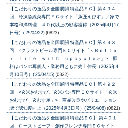
【こだわりの逸品を全国展開 特産品ＥＣ】第４９４
回 冷凍魚総菜専門ＥＣサイト「魚匠えびす」／家で
本格和洋料理、４０代以上の顧客獲得（2025年4月17
日号）('25/04/22)
(0823)
【こだわりの逸品を全国展開 特産品ＥＣ】第４９３
回 <クラフトビール専門ＥＣサイト「＜Ｂｅｔｔｅ
ｒ ｌｉｆｅ ｗｉｔｈ ｕｐｃｙｃｌｅ＞」> 原
料はパンの耳個人・業務用ともに売上伸長（2025年4
月10日号）('25/04/15)
(0822)
【こだわりの逸品を全国展開 特産品ＥＣ】第４９２
回 <玄米おむすび、玄米パン専門ＥＣサイト「玄米
おむすび 玄むす屋」> 商品改良やバリエーション
増で認知度向上（2025年4月3日号）('25/04/08)
(0821)
【こだわりの逸品を全国展開 特産品ＥＣ】 第４９１
回 ローストビーフ・創作フレンチ専門ＥＣサイト