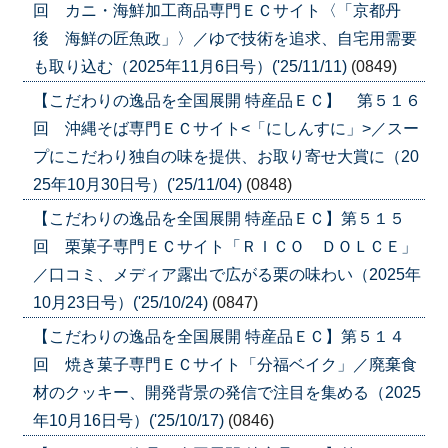
回 カニ・海鮮加工商品専門ＥＣサイト〈「京都丹
後 海鮮の匠魚政」〉／ゆで技術を追求、自宅用需要
も取り込む（2025年11月6日号）('25/11/11)
(0849)
【こだわりの逸品を全国展開 特産品ＥＣ】 第５１６
回 沖縄そば専門ＥＣサイト<「にしんすに」>／スー
プにこだわり独自の味を提供、お取り寄せ大賞に（20
25年10月30日号）('25/11/04)
(0848)
【こだわりの逸品を全国展開 特産品ＥＣ】第５１５
回 栗菓子専門ＥＣサイト「ＲＩＣＯ ＤＯＬＣＥ」
／口コミ、メディア露出で広がる栗の味わい（2025年
10月23日号）('25/10/24)
(0847)
【こだわりの逸品を全国展開 特産品ＥＣ】第５１４
回 焼き菓子専門ＥＣサイト「分福ベイク」／廃棄食
材のクッキー、開発背景の発信で注目を集める（2025
年10月16日号）('25/10/17)
(0846)