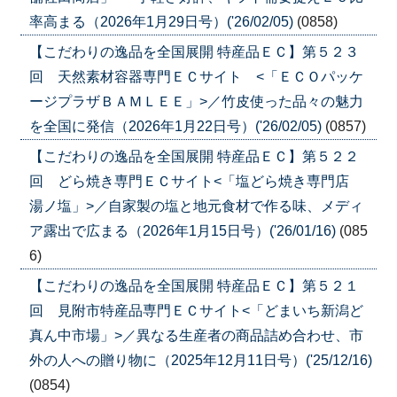
率高まる（2026年1月29日号）('26/02/05)
(0858)
【こだわりの逸品を全国展開 特産品ＥＣ】第５２３
回 天然素材容器専門ＥＣサイト <「ＥＣＯパッケ
ージプラザＢＡＭＬＥＥ」>／竹皮使った品々の魅力
を全国に発信（2026年1月22日号）('26/02/05)
(0857)
【こだわりの逸品を全国展開 特産品ＥＣ】第５２２
回 どら焼き専門ＥＣサイト<「塩どら焼き専門店
湯ノ塩」>／自家製の塩と地元食材で作る味、メディ
ア露出で広まる（2026年1月15日号）('26/01/16)
(085
6)
【こだわりの逸品を全国展開 特産品ＥＣ】第５２１
回 見附市特産品専門ＥＣサイト<「どまいち新潟ど
真ん中市場」>／異なる生産者の商品詰め合わせ、市
外の人への贈り物に（2025年12月11日号）('25/12/16)
(0854)