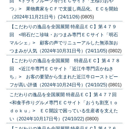
回 <ドライフルーツ専門ＥＣサイト「王様のおや
つ」> 果物農家をＣＦで支援し商品化、ＥＣを開始
（2024年11月21日号）('24/11/26)
(0805)
【こだわりの逸品を全国展開 特産品ＥＣ】第４７９
回 <明石だこ珍味・おつまみ専門ＥＣサイト「明石
マルシェ」> 顧客の声でリニューアルした無添加お
つまみが人気（2024年10月31日号）('24/11/05)
(0802)
【こだわりの逸品を全国展開 特産品ＥＣ】第４７８
回 <近江牛専門ＥＣサイト「近江牛専門店かねき
ち」> お客の要望から生まれた近江牛ローストビー
フが高い評価（2024年10月24日号）('24/10/25)
(0801)
こだわりの逸品を全国展開 特産品ＥＣ】第４７７回
<和食手作りグルメ専門ＥＣサイト「おうち割烹ｔｏ
ｄｏｋｕ」> ＥＣ開設で困っている生産者を支えた
い（2024年10月17日号）('24/10/22)
(0800)
【こだわりの逸品を全国展開 特産品ＥＣ】第４７６