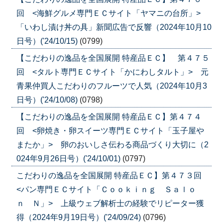
回 <海鮮グルメ専門ＥＣサイト「ヤマニの台所」>
「いわし漬け丼の具」新聞広告で反響（2024年10月10
日号）('24/10/15)
(0799)
【こだわりの逸品を全国展開 特産品ＥＣ】 第４７５
回 <タルト専門ＥＣサイト「かにわしタルト」> 元
青果仲買人こだわりのフルーツで人気（2024年10月3
日号）('24/10/08)
(0798)
【こだわりの逸品を全国展開 特産品ＥＣ】第４７４
回 <卵焼き・卵スイーツ専門ＥＣサイト「玉子屋や
またか」> 卵のおいしさ伝わる商品づくり大切に（2
024年9月26日号）('24/10/01)
(0797)
こだわりの逸品を全国展開 特産品ＥＣ】第４７３回
<パン専門ＥＣサイト「Ｃｏｏｋｉｎｇ Ｓａｌｏ
ｎ Ｎ」> 上級ウェブ解析士の経験でリピーター獲
得（2024年9月19日号）('24/09/24)
(0796)