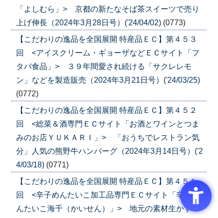
「よしむら」> 京都の新たなそば茶スイーツで売り
上げ伸長（2024年3月28日号）('24/04/02)
(0773)
【こだわりの逸品を全国展開 特産品ＥＣ】第４５３
回 <アイスクリーム・ギョーザなどＥＣサイト「フ
タバ食品」> ３９年間愛され続ける「サクレレモ
ン」などを製造販売（2024年3月21日号）('24/03/25)
(0772)
【こだわりの逸品を全国展開 特産品ＥＣ】第４５２
回 <総菜＆酒専門ＥＣサイト「お酒とワインとつま
みのお店ＹＵＫＡＲＩ」> 「おうちでレストラン気
分」人気の熊野牛ハンバーグ（2024年3月14日号）('2
4/03/18)
(0771)
【こだわりの逸品を全国展開 特産品ＥＣ】第４５１
回 <辛子めんたいこ加工品専門ＥＣサイト「辛子め
んたいこ海千（かいせん）」> 地元の素材生かす