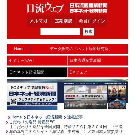
Home
データ販売の「ネット経済研究所」
セミナーNAVI
日本流通産業新聞
日本ネット経済新聞
DMフェア
Home
日本ネット経済新聞
連載記事
こだわりの逸品 特産品EC
【こだわりの逸品を全国展開 特産品ＥＣ】第３０４回 〈三陸
海の幸専門ＥＣサイト「海宝漬 中村家」〉／東日本大震災乗り