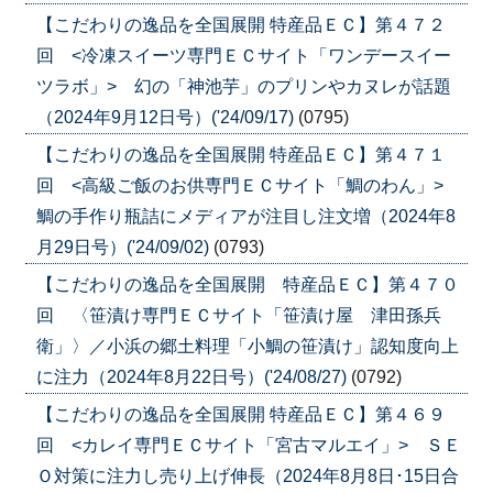
【こだわりの逸品を全国展開 特産品ＥＣ】第４７２
回 <冷凍スイーツ専門ＥＣサイト「ワンデースイー
ツラボ」> 幻の「神池芋」のプリンやカヌレが話題
（2024年9月12日号）('24/09/17)
(0795)
【こだわりの逸品を全国展開 特産品ＥＣ】第４７１
回 <高級ご飯のお供専門ＥＣサイト「鯛のわん」>
鯛の手作り瓶詰にメディアが注目し注文増（2024年8
月29日号）('24/09/02)
(0793)
【こだわりの逸品を全国展開 特産品ＥＣ】第４７０
回 〈笹漬け専門ＥＣサイト「笹漬け屋 津田孫兵
衛」〉／小浜の郷土料理「小鯛の笹漬け」認知度向上
に注力（2024年8月22日号）('24/08/27)
(0792)
【こだわりの逸品を全国展開 特産品ＥＣ】第４６９
回 <カレイ専門ＥＣサイト「宮古マルエイ」> ＳＥ
Ｏ対策に注力し売り上げ伸長（2024年8月8日･15日合