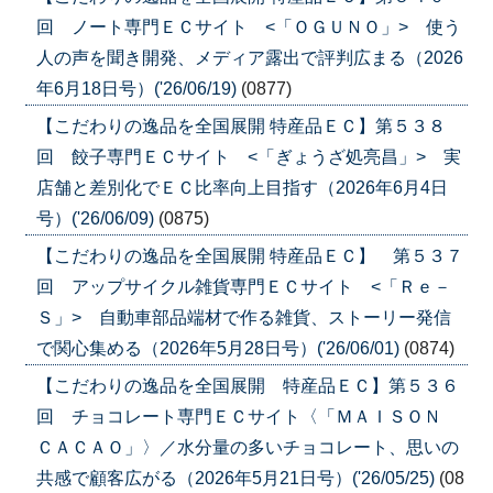
回 ノート専門ＥＣサイト <「ＯＧＵＮＯ」> 使う
人の声を聞き開発、メディア露出で評判広まる（2026
年6月18日号）('26/06/19)
(0877)
【こだわりの逸品を全国展開 特産品ＥＣ】第５３８
回 餃子専門ＥＣサイト <「ぎょうざ処亮昌」> 実
店舗と差別化でＥＣ比率向上目指す（2026年6月4日
号）('26/06/09)
(0875)
【こだわりの逸品を全国展開 特産品ＥＣ】 第５３７
回 アップサイクル雑貨専門ＥＣサイト <「Ｒｅ－
Ｓ」> 自動車部品端材で作る雑貨、ストーリー発信
で関心集める（2026年5月28日号）('26/06/01)
(0874)
【こだわりの逸品を全国展開 特産品ＥＣ】第５３６
回 チョコレート専門ＥＣサイト〈「ＭＡＩＳＯＮ
ＣＡＣＡＯ」〉／水分量の多いチョコレート、思いの
共感で顧客広がる（2026年5月21日号）('26/05/25)
(08