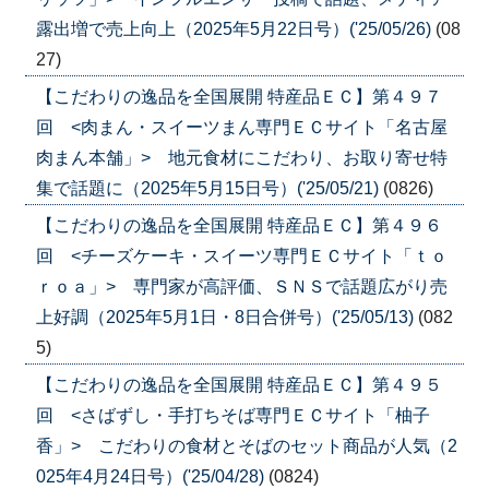
露出増で売上向上（2025年5月22日号）('25/05/26)
(08
27)
【こだわりの逸品を全国展開 特産品ＥＣ】第４９７
回 <肉まん・スイーツまん専門ＥＣサイト「名古屋
肉まん本舗」> 地元食材にこだわり、お取り寄せ特
集で話題に（2025年5月15日号）('25/05/21)
(0826)
【こだわりの逸品を全国展開 特産品ＥＣ】第４９６
回 <チーズケーキ・スイーツ専門ＥＣサイト「ｔｏ
ｒｏａ」> 専門家が高評価、ＳＮＳで話題広がり売
上好調（2025年5月1日・8日合併号）('25/05/13)
(082
5)
【こだわりの逸品を全国展開 特産品ＥＣ】第４９５
回 <さばずし・手打ちそば専門ＥＣサイト「柚子
香」> こだわりの食材とそばのセット商品が人気（2
025年4月24日号）('25/04/28)
(0824)