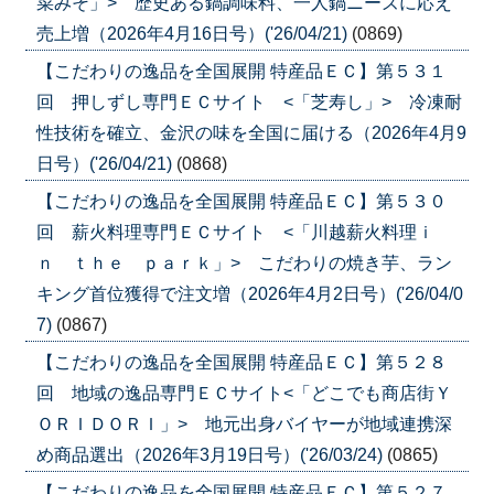
菜みそ」> 歴史ある鍋調味料、一人鍋ニーズに応え
売上増（2026年4月16日号）('26/04/21)
(0869)
【こだわりの逸品を全国展開 特産品ＥＣ】第５３１
回 押しずし専門ＥＣサイト <「芝寿し」> 冷凍耐
性技術を確立、金沢の味を全国に届ける（2026年4月9
日号）('26/04/21)
(0868)
【こだわりの逸品を全国展開 特産品ＥＣ】第５３０
回 薪火料理専門ＥＣサイト <「川越薪火料理ｉ
ｎ ｔｈｅ ｐａｒｋ」> こだわりの焼き芋、ラン
キング首位獲得で注文増（2026年4月2日号）('26/04/0
7)
(0867)
【こだわりの逸品を全国展開 特産品ＥＣ】第５２８
回 地域の逸品専門ＥＣサイト<「どこでも商店街Ｙ
ＯＲＩＤＯＲＩ」> 地元出身バイヤーが地域連携深
め商品選出（2026年3月19日号）('26/03/24)
(0865)
【こだわりの逸品を全国展開 特産品ＥＣ】第５２７