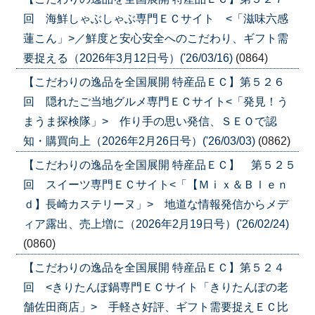
回 海鮮しゃぶしゃぶ専門ＥＣサイト <「滋味六感
蓮こん」>／鮮度と安心安全へのこだわり、ギフト需
要捉える（2026年3月12日号）('26/03/16)
(0864)
【こだわりの逸品を全国展開 特産品ＥＣ】第５２６
回 隠れたご当地グルメ専門ＥＣサイト<「発見！う
まうま探検隊」> 作り手の思い発信、ＳＥＯで認
知・購買向上（2026年2月26日号）('26/03/03)
(0862)
【こだわりの逸品を全国展開 特産品ＥＣ】 第５２５
回 スイーツ専門ＥＣサイト<「【Ｍｉｘ＆Ｂｌｅｎ
ｄ】長崎カステリーヌ」> 地道な情報発信からメデ
ィア露出、売上増に（2026年2月19日号）('26/02/24)
(0860)
【こだわりの逸品を全国展開 特産品ＥＣ】第５２４
回 <きりたんぽ鍋専門ＥＣサイト「きりたんぽの老
舗佐田商店」> 手軽さ好評、ギフト需要捉えＥＣ比