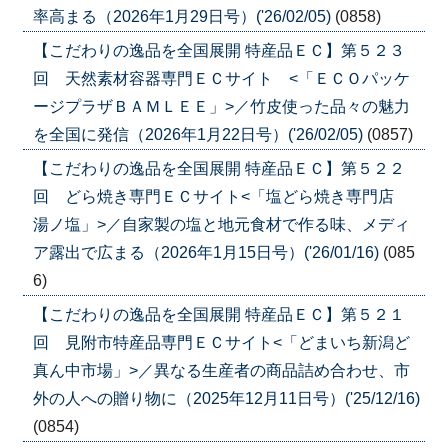
率高まる（2026年1月29日号）('26/02/05)
(0858)
【こだわりの逸品を全国展開 特産品ＥＣ】第５２３
回 天然素材容器専門ＥＣサイト <「ＥＣＯパッケ
ージプラザＢＡＭＬＥＥ」>／竹皮使った品々の魅力
を全国に発信（2026年1月22日号）('26/02/05)
(0857)
【こだわりの逸品を全国展開 特産品ＥＣ】第５２２
回 どら焼き専門ＥＣサイト<「塩どら焼き専門店
湯ノ塩」>／自家製の塩と地元食材で作る味、メディ
ア露出で広まる（2026年1月15日号）('26/01/16)
(085
6)
【こだわりの逸品を全国展開 特産品ＥＣ】第５２１
回 見附市特産品専門ＥＣサイト<「どまいち新潟ど
真ん中市場」>／異なる生産者の商品詰め合わせ、市
外の人への贈り物に（2025年12月11日号）('25/12/16)
(0854)