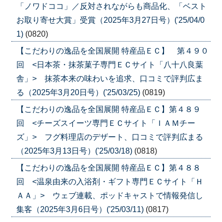
「ノワドココ」／反対されながらも商品化、「ベスト
お取り寄せ大賞」受賞（2025年3月27日号）('25/04/0
1)
(0820)
【こだわりの逸品を全国展開 特産品ＥＣ】 第４９０
回 <日本茶・抹茶菓子専門ＥＣサイト「八十八良葉
舎」> 抹茶本来の味わいを追求、口コミで評判広ま
る（2025年3月20日号）('25/03/25)
(0819)
【こだわりの逸品を全国展開 特産品ＥＣ】第４８９
回 <チーズスイーツ専門ＥＣサイト「ＩＡＭチー
ズ」> フグ料理店のデザート、口コミで評判広まる
（2025年3月13日号）('25/03/18)
(0818)
【こだわりの逸品を全国展開 特産品ＥＣ】第４８８
回 <温泉由来の入浴剤・ギフト専門ＥＣサイト「Ｈ
ＡＡ」> ウェブ連載、ポッドキャストで情報発信し
集客（2025年3月6日号）('25/03/11)
(0817)