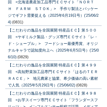
回 <北海道農産加工品専門ＥＣサイト「ＮＯＲＴ
Ｈ ＦＡＲＭ ＳＴＯＫ」> 手作り製法とパッケー
ジでギフト需要捉える（2025年6月19日号）('25/06/2
4)
(0831)
【こだわりの逸品を全国展開 特産品ＥＣ】第５００
回 <ヤギミルク製品・グッズ専門ＥＣサイト「レ・
ド・シェーブル」> フードショー最優秀賞、オリジ
ナルキャラで認知度向上へ（2025年6月5日号）('25/0
6/10)
(0829)
【こだわりの逸品を全国展開 特産品ＥＣ】第４９９
回 <高知野菜加工品専門ＥＣサイト「はるのＴＥＲ
ＲＡＣＥ」> 地元農家と協業、希少価値の高い素材
で人気（2025年5月29日号）('25/06/02)
(0828)
【こだわりの逸品を全国展開 特産品ＥＣ】第４９８
回 <お芋スイーツ専門ＥＣサイト「フランダースフ
リッツ」> インフルエンサー投稿で話題、メディア