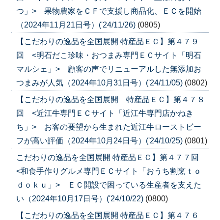
つ」> 果物農家をＣＦで支援し商品化、ＥＣを開始
（2024年11月21日号）('24/11/26)
(0805)
【こだわりの逸品を全国展開 特産品ＥＣ】第４７９
回 <明石だこ珍味・おつまみ専門ＥＣサイト「明石
マルシェ」> 顧客の声でリニューアルした無添加お
つまみが人気（2024年10月31日号）('24/11/05)
(0802)
【こだわりの逸品を全国展開 特産品ＥＣ】第４７８
回 <近江牛専門ＥＣサイト「近江牛専門店かねき
ち」> お客の要望から生まれた近江牛ローストビー
フが高い評価（2024年10月24日号）('24/10/25)
(0801)
こだわりの逸品を全国展開 特産品ＥＣ】第４７７回
<和食手作りグルメ専門ＥＣサイト「おうち割烹ｔｏ
ｄｏｋｕ」> ＥＣ開設で困っている生産者を支えた
い（2024年10月17日号）('24/10/22)
(0800)
【こだわりの逸品を全国展開 特産品ＥＣ】第４７６