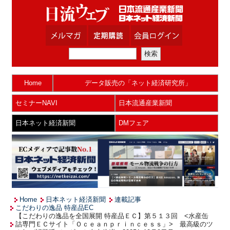
Home
データ販売の「ネット経済研究所」
セミナーNAVI
日本流通産業新聞
日本ネット経済新聞
DMフェア
Home
日本ネット経済新聞
連載記事
こだわりの逸品 特産品EC
【こだわりの逸品を全国展開 特産品ＥＣ】第５１３回 <水産缶
詰専門ＥＣサイト「Ｏｃｅａｎｐｒｉｎｃｅｓｓ」> 最高級のツ