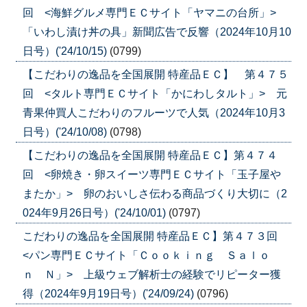
回 <海鮮グルメ専門ＥＣサイト「ヤマニの台所」>
「いわし漬け丼の具」新聞広告で反響（2024年10月10
日号）('24/10/15)
(0799)
【こだわりの逸品を全国展開 特産品ＥＣ】 第４７５
回 <タルト専門ＥＣサイト「かにわしタルト」> 元
青果仲買人こだわりのフルーツで人気（2024年10月3
日号）('24/10/08)
(0798)
【こだわりの逸品を全国展開 特産品ＥＣ】第４７４
回 <卵焼き・卵スイーツ専門ＥＣサイト「玉子屋や
またか」> 卵のおいしさ伝わる商品づくり大切に（2
024年9月26日号）('24/10/01)
(0797)
こだわりの逸品を全国展開 特産品ＥＣ】第４７３回
<パン専門ＥＣサイト「Ｃｏｏｋｉｎｇ Ｓａｌｏ
ｎ Ｎ」> 上級ウェブ解析士の経験でリピーター獲
得（2024年9月19日号）('24/09/24)
(0796)