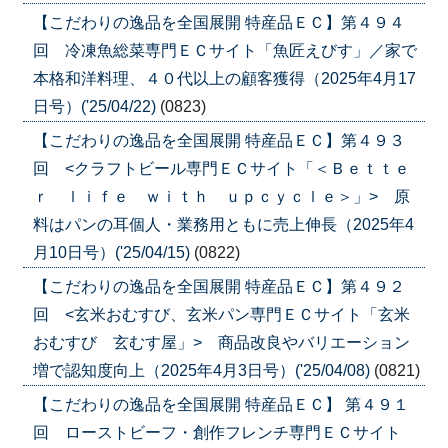
【こだわりの逸品を全国展開 特産品ＥＣ】第４９４
回 冷凍魚総菜専門ＥＣサイト「魚匠えびす」／家で
本格和洋料理、４０代以上の顧客獲得（2025年4月17
日号）('25/04/22)
(0823)
【こだわりの逸品を全国展開 特産品ＥＣ】第４９３
回 <クラフトビール専門ＥＣサイト「＜Ｂｅｔｔｅ
ｒ ｌｉｆｅ ｗｉｔｈ ｕｐｃｙｃｌｅ＞」> 原
料はパンの耳個人・業務用ともに売上伸長（2025年4
月10日号）('25/04/15)
(0822)
【こだわりの逸品を全国展開 特産品ＥＣ】第４９２
回 <玄米おむすび、玄米パン専門ＥＣサイト「玄米
おむすび 玄むす屋」> 商品改良やバリエーション
増で認知度向上（2025年4月3日号）('25/04/08)
(0821)
【こだわりの逸品を全国展開 特産品ＥＣ】 第４９１
回 ローストビーフ・創作フレンチ専門ＥＣサイト