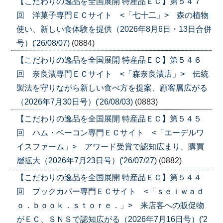
【こだわりの逸品を全国展開 特産品ＥＣ】第５４７
回 洋菓子専門ＥＣサイト <「七十二」> 森の植物
使い、新しい食体験を提供（2026年8月6日・13日合併
号）('26/08/07)
(0884)
【こだわりの逸品を全国展開 特産品ＥＣ】第５４６
回 奈良漬専門ＥＣサイト <「森奈良漬店」> 伝統
製法を守りながら新しい食べ方を提案、顧客層広がる
（2026年7月30日号）('26/08/03)
(0883)
【こだわりの逸品を全国展開 特産品ＥＣ】第５４５
回 ハム・ベーコン専門ＥＣサイト <「エーデルワ
イスファーム」> アワード受賞で認知広まり、購買
層拡大（2026年7月23日号）('26/07/27)
(0882)
【こだわりの逸品を全国展開 特産品ＥＣ】第５４４
回 ブックカバー専門ＥＣサイト <「ｓｅｉｗａｄ
ｏ．ｂｏｏｋ．ｓｔｏｒｅ．」> 来店客への販促物
がＥＣ、ＳＮＳで認知広がる（2026年7月16日号）('2