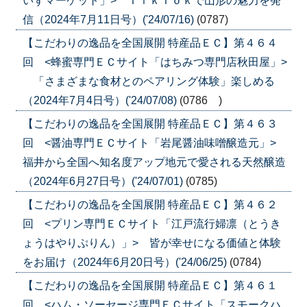
いずマーケット」> ＴｉｋＴｏｋで山形の魅力を発
信（2024年7月11日号）('24/07/16)
(0787)
【こだわりの逸品を全国展開 特産品ＥＣ】第４６４
回 <蜂蜜専門ＥＣサイト「はちみつ専門店秋田屋」>
「さまざまな食材とのペアリング体験」楽しめる
（2024年7月4日号）('24/07/08)
(0786 )
【こだわりの逸品を全国展開 特産品ＥＣ】第４６３
回 <醤油専門ＥＣサイト「岩尾醤油味噌醸造元」>
福井から全国へ知名度アップ地元で愛される天然醸造
（2024年6月27日号）('24/07/01)
(0785)
【こだわりの逸品を全国展開 特産品ＥＣ】第４６２
回 <プリン専門ＥＣサイト「江戸流行婦凛（とうき
ょうはやりぷりん）」> 皆が幸せになる価値と体験
をお届け（2024年6月20日号）('24/06/25)
(0784)
【こだわりの逸品を全国展開 特産品ＥＣ】第４６１
回 <ハム・ソーセージ専門ＥＣサイト「スモークハ