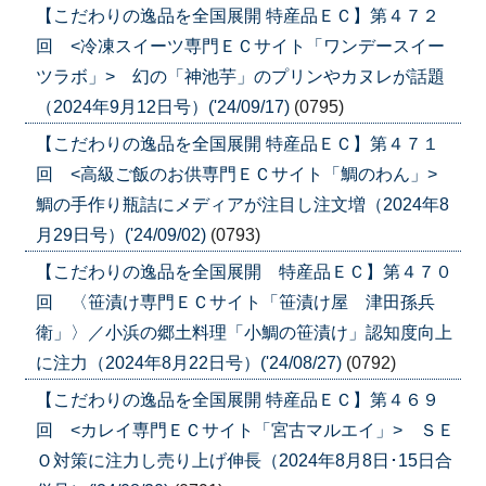
【こだわりの逸品を全国展開 特産品ＥＣ】第４７２
回 <冷凍スイーツ専門ＥＣサイト「ワンデースイー
ツラボ」> 幻の「神池芋」のプリンやカヌレが話題
（2024年9月12日号）('24/09/17)
(0795)
【こだわりの逸品を全国展開 特産品ＥＣ】第４７１
回 <高級ご飯のお供専門ＥＣサイト「鯛のわん」>
鯛の手作り瓶詰にメディアが注目し注文増（2024年8
月29日号）('24/09/02)
(0793)
【こだわりの逸品を全国展開 特産品ＥＣ】第４７０
回 〈笹漬け専門ＥＣサイト「笹漬け屋 津田孫兵
衛」〉／小浜の郷土料理「小鯛の笹漬け」認知度向上
に注力（2024年8月22日号）('24/08/27)
(0792)
【こだわりの逸品を全国展開 特産品ＥＣ】第４６９
回 <カレイ専門ＥＣサイト「宮古マルエイ」> ＳＥ
Ｏ対策に注力し売り上げ伸長（2024年8月8日･15日合