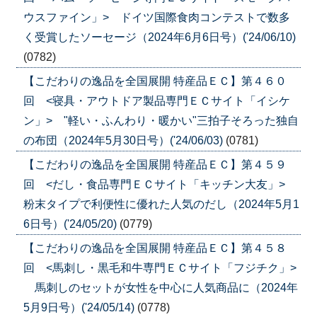
ウスファイン」> ドイツ国際食肉コンテストで数多
く受賞したソーセージ（2024年6月6日号）('24/06/10)
(0782)
【こだわりの逸品を全国展開 特産品ＥＣ】第４６０
回 <寝具・アウトドア製品専門ＥＣサイト「イシケ
ン」> "軽い・ふんわり・暖かい"三拍子そろった独自
の布団（2024年5月30日号）('24/06/03)
(0781)
【こだわりの逸品を全国展開 特産品ＥＣ】第４５９
回 <だし・食品専門ＥＣサイト「キッチン大友」>
粉末タイプで利便性に優れた人気のだし（2024年5月1
6日号）('24/05/20)
(0779)
【こだわりの逸品を全国展開 特産品ＥＣ】第４５８
回 <馬刺し・黒毛和牛専門ＥＣサイト「フジチク」>
馬刺しのセットが女性を中心に人気商品に（2024年
5月9日号）('24/05/14)
(0778)