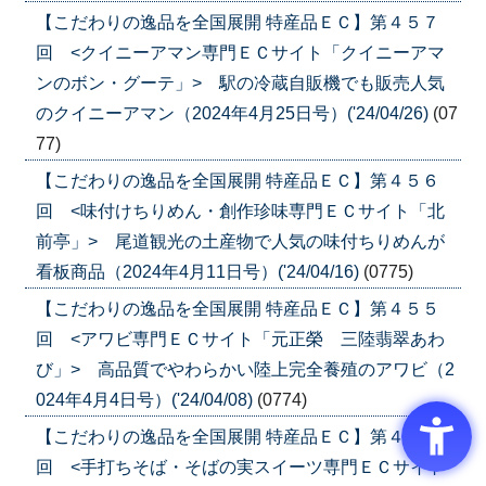
【こだわりの逸品を全国展開 特産品ＥＣ】第４５７
回 <クイニーアマン専門ＥＣサイト「クイニーアマ
ンのボン・グーテ」> 駅の冷蔵自販機でも販売人気
のクイニーアマン（2024年4月25日号）('24/04/26)
(07
77)
【こだわりの逸品を全国展開 特産品ＥＣ】第４５６
回 <味付けちりめん・創作珍味専門ＥＣサイト「北
前亭」> 尾道観光の土産物で人気の味付ちりめんが
看板商品（2024年4月11日号）('24/04/16)
(0775)
【こだわりの逸品を全国展開 特産品ＥＣ】第４５５
回 <アワビ専門ＥＣサイト「元正榮 三陸翡翠あわ
び」> 高品質でやわらかい陸上完全養殖のアワビ（2
024年4月4日号）('24/04/08)
(0774)
【こだわりの逸品を全国展開 特産品ＥＣ】第４５４
回 <手打ちそば・そばの実スイーツ専門ＥＣサイト