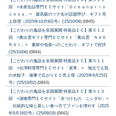
回 <水産缶詰専門ＥＣサイト「Ｏｃｅａｎｐｒｉｎ
ｃｅｓｓ」> 最高級のツナ缶が話題呼び、ギフト売
上倍増（2025年10月9日号）('25/10/09)
(0845)
【こだわりの逸品を全国展開 特産品ＥＣ】第５１２
回 <奥出雲ギフト専門ＥＣサイト「奥出雲 ＮＡＯ
ＲＡＩ」> 素材や包装へのこだわり、ギフトで好評
('25/10/06)
(0844)
【こだわりの逸品を全国展開 特産品ＥＣ】第５１１
回 <台湾料理専門ＥＣサイト「老李」> 地元で人気
の水餃子、催事で広がりＥＣ売上増（2025年9月25日
号）('25/10/02)
(0843)
【こだわりの逸品を全国展開 特産品ＥＣ】第５１０
回 <漬物専門ＥＣサイト「京つけもの ニシダや」>
伝統的な味と新しい食べ方でファンを増やす（2025
年9月18日号）('25/09/19)
(0842)