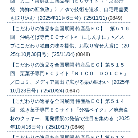
回 カニ・海鮮加工商品専門ＥＣサイト〈「京都丹
後 海鮮の匠魚政」〉／ゆで技術を追求、自宅用需要
も取り込む（2025年11月6日号）('25/11/11)
(0849)
【こだわりの逸品を全国展開 特産品ＥＣ】 第５１６
回 沖縄そば専門ＥＣサイト<「にしんすに」>／スー
プにこだわり独自の味を提供、お取り寄せ大賞に（20
25年10月30日号）('25/11/04)
(0848)
【こだわりの逸品を全国展開 特産品ＥＣ】第５１５
回 栗菓子専門ＥＣサイト「ＲＩＣＯ ＤＯＬＣＥ」
／口コミ、メディア露出で広がる栗の味わい（2025年
10月23日号）('25/10/24)
(0847)
【こだわりの逸品を全国展開 特産品ＥＣ】第５１４
回 焼き菓子専門ＥＣサイト「分福ベイク」／廃棄食
材のクッキー、開発背景の発信で注目を集める（2025
年10月16日号）('25/10/17)
(0846)
【こだわりの逸品を全国展開 特産品ＥＣ】第５１３