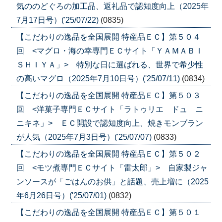
気ののどぐろの加工品、返礼品で認知度向上（2025年
7月17日号）('25/07/22)
(0835)
【こだわりの逸品を全国展開 特産品ＥＣ】第５０４
回 <マグロ・海の幸専門ＥＣサイト「ＹＡＭＡＢＩ
ＳＨＩＹＡ」> 特別な日に選ばれる、世界で希少性
の高いマグロ（2025年7月10日号）('25/07/11)
(0834)
【こだわりの逸品を全国展開 特産品ＥＣ】第５０３
回 <洋菓子専門ＥＣサイト「ラトゥリエ ドュ ニ
ニキネ」> ＥＣ開設で認知度向上、焼きモンブラン
が人気（2025年7月3日号）('25/07/07)
(0833)
【こだわりの逸品を全国展開 特産品ＥＣ】第５０２
回 <モツ煮専門ＥＣサイト「雷太郎」> 自家製ジャ
ンソースが「ごはんのお供」と話題、売上増に（2025
年6月26日号）('25/07/01)
(0832)
【こだわりの逸品を全国展開 特産品ＥＣ】第５０１