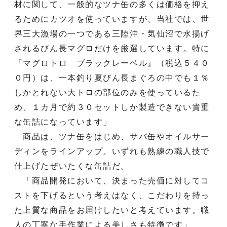
材に関して、一般的なツナ缶の多くは価格を抑え
るためにカツオを使っていますが、当社では、世
界三大漁場の一つである三陸沖・気仙沼で水揚げ
されるびん長マグロだけを厳選しています。特に
『マグロトロ ブラックレーベル』（税込５４０
０円）は、一本釣り夏びん長まぐろの中でも１％
しかとれない大トロの部位のみを使っているた
め、１カ月で約３０セットしか製造できない貴重
な缶詰になっています」
商品は、ツナ缶をはじめ、サバ缶やオイルサー
ディンをラインアップ。いずれも熟練の職人技で
仕上げたぜいたくな缶詰だ。
「商品開発において、決まった売価に対してコ
ストを下げるという考えはなく、こだわりを持っ
た上質な商品をお届けしたいと考えています。職
人の丁寧な手作業による美しさも特徴です」