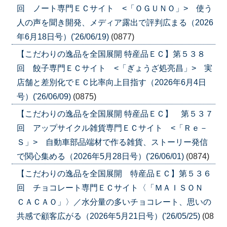
回 ノート専門ＥＣサイト <「ＯＧＵＮＯ」> 使う
人の声を聞き開発、メディア露出で評判広まる（2026
年6月18日号）('26/06/19)
(0877)
【こだわりの逸品を全国展開 特産品ＥＣ】第５３８
回 餃子専門ＥＣサイト <「ぎょうざ処亮昌」> 実
店舗と差別化でＥＣ比率向上目指す（2026年6月4日
号）('26/06/09)
(0875)
【こだわりの逸品を全国展開 特産品ＥＣ】 第５３７
回 アップサイクル雑貨専門ＥＣサイト <「Ｒｅ－
Ｓ」> 自動車部品端材で作る雑貨、ストーリー発信
で関心集める（2026年5月28日号）('26/06/01)
(0874)
【こだわりの逸品を全国展開 特産品ＥＣ】第５３６
回 チョコレート専門ＥＣサイト〈「ＭＡＩＳＯＮ
ＣＡＣＡＯ」〉／水分量の多いチョコレート、思いの
共感で顧客広がる（2026年5月21日号）('26/05/25)
(08