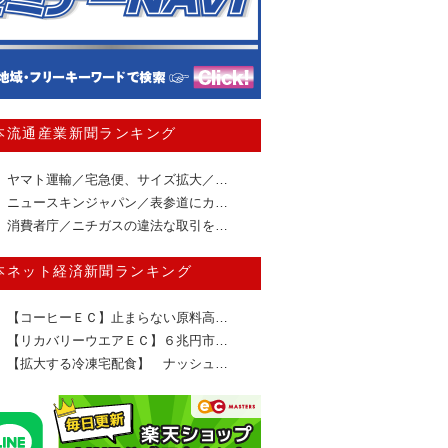
本流通産業新聞ランキング
ヤマト運輸／宅急便、サイズ拡大／…
ニュースキンジャパン／表参道にカ…
消費者庁／ニチガスの違法な取引を…
本ネット経済新聞ランキング
【コーヒーＥＣ】止まらない原料高…
【リカバリーウエアＥＣ】６兆円市…
【拡大する冷凍宅配食】 ナッシュ…