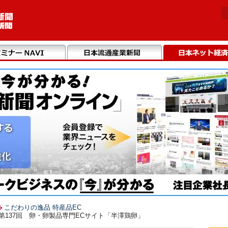
こだわりの逸品 特産品EC
第137回 卵・卵製品専門ECサイト「半澤鶏卵」