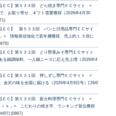
品ＥＣ】第５３４回 どら焼き専門ＥＣサイト <
、お取り寄せ、ギフト需要獲得（2026年4月30
71)
産品ＥＣ】 第５３３回 パンと日用品専門ＥＣサイ
」> 情報発信強化で若年層獲得、売上約１.５倍に
0870)
産品ＥＣ】第５３２回 とり野菜みそ専門ＥＣサイト
ある鍋調味料、一人鍋ニーズに応え売上増（2026年4
品ＥＣ】第５３１回 押しずし専門ＥＣサイト <
沢の味を全国に届ける（2026年4月9日号）('26/0
品ＥＣ】第５３０回 薪火料理専門ＥＣサイト <
ａｒｋ」> こだわりの焼き芋、ランキング首位獲得
/07)
(0867)