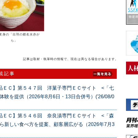
黄身の「出羽の郷名水赤が
ら」
記事は取材・執筆時の情報で、現在は異なる場合があります。
連載記事
品ＥＣ】第５４７回 洋菓子専門ＥＣサイト <「七
提供（2026年8月6日・13日合併号）('26/08/0
品ＥＣ】第５４６回 奈良漬専門ＥＣサイト <「森
ら新しい食べ方を提案、顧客層広がる（2026年7月3