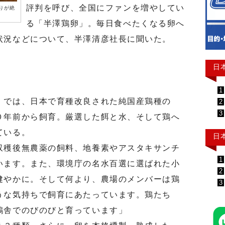
評判を呼び、全国にファンを増やしてい
りが絶
る「半澤鶏卵」。毎日食べたくなる卵へ
状況などについて、半澤清彦社長に聞いた。
日
1
では、日本で育種改良された純国産鶏種の
2
3
０年前から飼育。厳選した餌と水、そして鶏へ
ている。
日
穫後無農薬の飼料、地養素やアスタキサンチ
1
います。また、環境庁の名水百選に選ばれた小
2
健やかに。そして何より、農場のメンバーは鶏
3
うな気持ちで飼育にあたっています。鶏たち
鶏舎でのびのびと育っています」