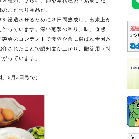
３種類。さらに、卵を本格燻製・熟成した
はのこだわり商品だ。
を浸透させるために３日間熟成し、出来上が
て作っています。深い薫製の香り、味、食感
商談会のコンテストで優秀企業に選ばれ全国放
紹介されたことで認知度が上がり、贈答用（特
ながっています」
」6月2日号で）