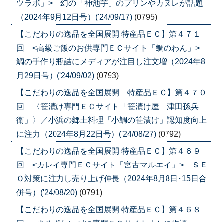
ツラボ」> 幻の「神池芋」のプリンやカヌレが話題
（2024年9月12日号）('24/09/17)
(0795)
【こだわりの逸品を全国展開 特産品ＥＣ】第４７１
回 <高級ご飯のお供専門ＥＣサイト「鯛のわん」>
鯛の手作り瓶詰にメディアが注目し注文増（2024年8
月29日号）('24/09/02)
(0793)
【こだわりの逸品を全国展開 特産品ＥＣ】第４７０
回 〈笹漬け専門ＥＣサイト「笹漬け屋 津田孫兵
衛」〉／小浜の郷土料理「小鯛の笹漬け」認知度向上
に注力（2024年8月22日号）('24/08/27)
(0792)
【こだわりの逸品を全国展開 特産品ＥＣ】第４６９
回 <カレイ専門ＥＣサイト「宮古マルエイ」> ＳＥ
Ｏ対策に注力し売り上げ伸長（2024年8月8日･15日合
併号）('24/08/20)
(0791)
【こだわりの逸品を全国展開 特産品ＥＣ】第４６８