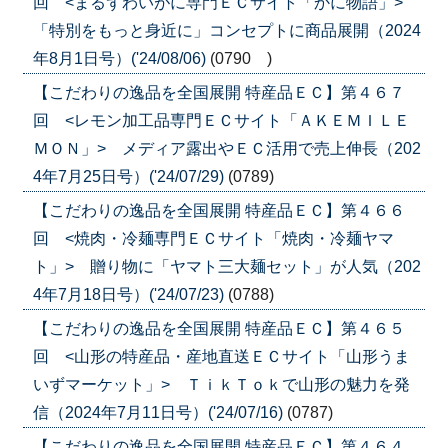
回 <まるずわいがに専門ＥＣサイト「かに物語」>
「特別をもっと身近に」コンセプトに商品展開（2024
年8月1日号）('24/08/06)
(0790 )
【こだわりの逸品を全国展開 特産品ＥＣ】第４６７
回 <レモン加工品専門ＥＣサイト「ＡＫＥＭＩＬＥ
ＭＯＮ」> メディア露出やＥＣ活用で売上伸長（202
4年7月25日号）('24/07/29)
(0789)
【こだわりの逸品を全国展開 特産品ＥＣ】第４６６
回 <焼肉・冷麺専門ＥＣサイト「焼肉・冷麺ヤマ
ト」> 贈り物に「ヤマト三大麺セット」が人気（202
4年7月18日号）('24/07/23)
(0788)
【こだわりの逸品を全国展開 特産品ＥＣ】第４６５
回 <山形の特産品・産地直送ＥＣサイト「山形うま
いずマーケット」> ＴｉｋＴｏｋで山形の魅力を発
信（2024年7月11日号）('24/07/16)
(0787)
【こだわりの逸品を全国展開 特産品ＥＣ】第４６４