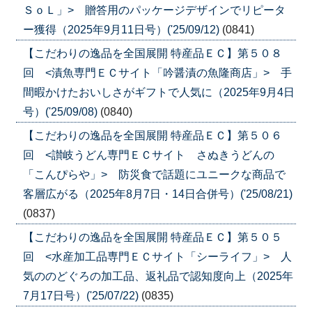
ＳｏＬ」> 贈答用のパッケージデザインでリピータ
ー獲得（2025年9月11日号）('25/09/12)
(0841)
【こだわりの逸品を全国展開 特産品ＥＣ】第５０８
回 <漬魚専門ＥＣサイト「吟醤漬の魚隆商店」> 手
間暇かけたおいしさがギフトで人気に（2025年9月4日
号）('25/09/08)
(0840)
【こだわりの逸品を全国展開 特産品ＥＣ】第５０６
回 <讃岐うどん専門ＥＣサイト さぬきうどんの
「こんぴらや」> 防災食で話題にユニークな商品で
客層広がる（2025年8月7日・14日合併号）('25/08/21)
(0837)
【こだわりの逸品を全国展開 特産品ＥＣ】第５０５
回 <水産加工品専門ＥＣサイト「シーライフ」> 人
気ののどぐろの加工品、返礼品で認知度向上（2025年
7月17日号）('25/07/22)
(0835)