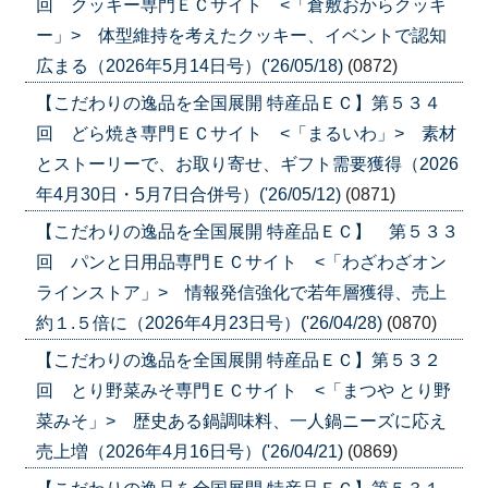
回 クッキー専門ＥＣサイト <「倉敷おからクッキ
ー」> 体型維持を考えたクッキー、イベントで認知
広まる（2026年5月14日号）('26/05/18)
(0872)
【こだわりの逸品を全国展開 特産品ＥＣ】第５３４
回 どら焼き専門ＥＣサイト <「まるいわ」> 素材
とストーリーで、お取り寄せ、ギフト需要獲得（2026
年4月30日・5月7日合併号）('26/05/12)
(0871)
【こだわりの逸品を全国展開 特産品ＥＣ】 第５３３
回 パンと日用品専門ＥＣサイト <「わざわざオン
ラインストア」> 情報発信強化で若年層獲得、売上
約１.５倍に（2026年4月23日号）('26/04/28)
(0870)
【こだわりの逸品を全国展開 特産品ＥＣ】第５３２
回 とり野菜みそ専門ＥＣサイト <「まつや とり野
菜みそ」> 歴史ある鍋調味料、一人鍋ニーズに応え
売上増（2026年4月16日号）('26/04/21)
(0869)