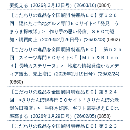
要捉える（2026年3月12日号）('26/03/16)
(0864)
【こだわりの逸品を全国展開 特産品ＥＣ】第５２６
回 隠れたご当地グルメ専門ＥＣサイト<「発見！う
まうま探検隊」> 作り手の思い発信、ＳＥＯで認
知・購買向上（2026年2月26日号）('26/03/03)
(0862)
【こだわりの逸品を全国展開 特産品ＥＣ】 第５２５
回 スイーツ専門ＥＣサイト<「【Ｍｉｘ＆Ｂｌｅｎ
ｄ】長崎カステリーヌ」> 地道な情報発信からメデ
ィア露出、売上増に（2026年2月19日号）('26/02/24)
(0860)
【こだわりの逸品を全国展開 特産品ＥＣ】第５２４
回 <きりたんぽ鍋専門ＥＣサイト「きりたんぽの老
舗佐田商店」> 手軽さ好評、ギフト需要捉えＥＣ比
率高まる（2026年1月29日号）('26/02/05)
(0858)
【こだわりの逸品を全国展開 特産品ＥＣ】第５２３