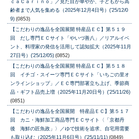
ｃａＣａｒｉｎｏ」／見た目が華やか、子どもから高
齢者まで人気を集める（2025年12月4日号）('25/12/0
9)
(0853)
【こだわりの逸品を全国展開 特産品ＥＣ】第５１９
回 だし専門ＥＣサイト「やいづ善八」／リアルイベ
ント、料理家の発信を活用して認知拡大（2025年11月
27日号）('25/12/05)
(0852)
【こだわりの逸品を全国展開 特産品ＥＣ】第５１８
回 イチゴ・スイーツ専門ＥＣサイト「いちごの里オ
ンラインショップ」／ＥＣ専門部署立ち上げ、季節商
品・ギフト品売上増（2025年11月20日号）('25/11/26)
(0851)
【こだわりの逸品を全国展開 特産品ＥＣ】第５１７
回 カニ・海鮮加工商品専門ＥＣサイト〈「京都丹
後 海鮮の匠魚政」〉／ゆで技術を追求、自宅用需要
も取り込む（2025年11月6日号）('25/11/11)
(0849)