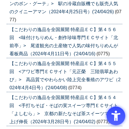
ンのボン・グーテ」> 駅の冷蔵自販機でも販売人気
のクイニーアマン（2024年4月25日号）('24/04/26)
(07
77)
【こだわりの逸品を全国展開 特産品ＥＣ】第４５６
回 <味付けちりめん・創作珍味専門ＥＣサイト「北
前亭」> 尾道観光の土産物で人気の味付ちりめんが
看板商品（2024年4月11日号）('24/04/16)
(0775)
【こだわりの逸品を全国展開 特産品ＥＣ】第４５５
回 <アワビ専門ＥＣサイト「元正榮 三陸翡翠あわ
び」> 高品質でやわらかい陸上完全養殖のアワビ（2
024年4月4日号）('24/04/08)
(0774)
【こだわりの逸品を全国展開 特産品ＥＣ】第４５４
回 <手打ちそば・そばの実スイーツ専門ＥＣサイト
「よしむら」> 京都の新たなそば茶スイーツで売り
上げ伸長（2024年3月28日号）('24/04/02)
(0773)