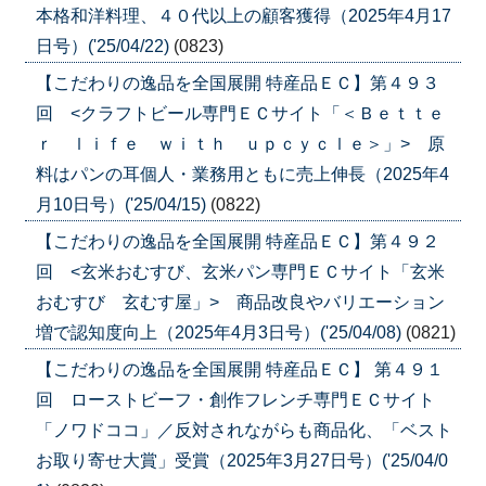
本格和洋料理、４０代以上の顧客獲得（2025年4月17
日号）('25/04/22)
(0823)
【こだわりの逸品を全国展開 特産品ＥＣ】第４９３
回 <クラフトビール専門ＥＣサイト「＜Ｂｅｔｔｅ
ｒ ｌｉｆｅ ｗｉｔｈ ｕｐｃｙｃｌｅ＞」> 原
料はパンの耳個人・業務用ともに売上伸長（2025年4
月10日号）('25/04/15)
(0822)
【こだわりの逸品を全国展開 特産品ＥＣ】第４９２
回 <玄米おむすび、玄米パン専門ＥＣサイト「玄米
おむすび 玄むす屋」> 商品改良やバリエーション
増で認知度向上（2025年4月3日号）('25/04/08)
(0821)
【こだわりの逸品を全国展開 特産品ＥＣ】 第４９１
回 ローストビーフ・創作フレンチ専門ＥＣサイト
「ノワドココ」／反対されながらも商品化、「ベスト
お取り寄せ大賞」受賞（2025年3月27日号）('25/04/0