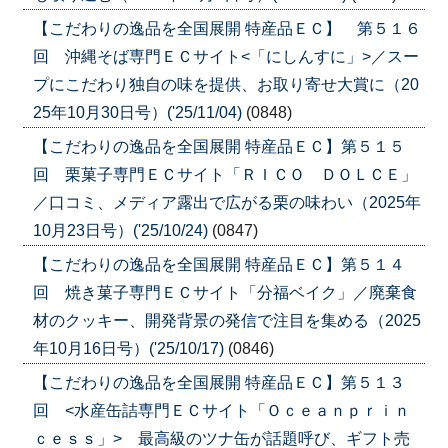
【こだわりの逸品を全国展開 特産品ＥＣ】 第５１６
回 沖縄そば専門ＥＣサイト<「にしんすに」>／スー
プにこだわり独自の味を提供、お取り寄せ大賞に（20
25年10月30日号）('25/11/04)
(0848)
【こだわりの逸品を全国展開 特産品ＥＣ】第５１５
回 栗菓子専門ＥＣサイト「ＲＩＣＯ ＤＯＬＣＥ」
／口コミ、メディア露出で広がる栗の味わい（2025年
10月23日号）('25/10/24)
(0847)
【こだわりの逸品を全国展開 特産品ＥＣ】第５１４
回 焼き菓子専門ＥＣサイト「分福ベイク」／廃棄食
材のクッキー、開発背景の発信で注目を集める（2025
年10月16日号）('25/10/17)
(0846)
【こだわりの逸品を全国展開 特産品ＥＣ】第５１３
回 <水産缶詰専門ＥＣサイト「Ｏｃｅａｎｐｒｉｎ
ｃｅｓｓ」> 最高級のツナ缶が話題呼び、ギフト売