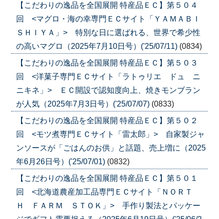
【こだわりの逸品を全国展開 特産品ＥＣ】第５０４
回 <マグロ・海の幸専門ＥＣサイト「ＹＡＭＡＢＩ
ＳＨＩＹＡ」> 特別な日に選ばれる、世界で希少性
の高いマグロ（2025年7月10日号）('25/07/11)
(0834)
【こだわりの逸品を全国展開 特産品ＥＣ】第５０３
回 <洋菓子専門ＥＣサイト「ラトゥリエ ドュ ニ
ニキネ」> ＥＣ開設で認知度向上、焼きモンブラン
が人気（2025年7月3日号）('25/07/07)
(0833)
【こだわりの逸品を全国展開 特産品ＥＣ】第５０２
回 <モツ煮専門ＥＣサイト「雷太郎」> 自家製ジャ
ンソースが「ごはんのお供」と話題、売上増に（2025
年6月26日号）('25/07/01)
(0832)
【こだわりの逸品を全国展開 特産品ＥＣ】第５０１
回 <北海道農産加工品専門ＥＣサイト「ＮＯＲＴ
Ｈ ＦＡＲＭ ＳＴＯＫ」> 手作り製法とパッケー