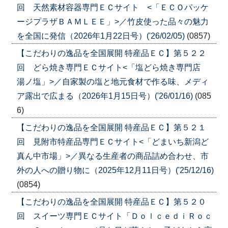
回 天然素材容器専門ＥＣサイト <「ＥＣＯパッケ
ージプラザＢＡＭＬＥＥ」>／竹皮使った品々の魅力
を全国に発信（2026年1月22日号）('26/02/05)
(0857)
【こだわりの逸品を全国展開 特産品ＥＣ】第５２２
回 どら焼き専門ＥＣサイト<「塩どら焼き専門店
湯ノ塩」>／自家製の塩と地元食材で作る味、メディ
ア露出で広まる（2026年1月15日号）('26/01/16)
(085
6)
【こだわりの逸品を全国展開 特産品ＥＣ】第５２１
回 見附市特産品専門ＥＣサイト<「どまいち新潟ど
真ん中市場」>／異なる生産者の商品詰め合わせ、市
外の人への贈り物に（2025年12月11日号）('25/12/16)
(0854)
【こだわりの逸品を全国展開 特産品ＥＣ】第５２０
回 スイーツ専門ＥＣサイト「ＤｏｌｃｅｄｉＲｏｃ