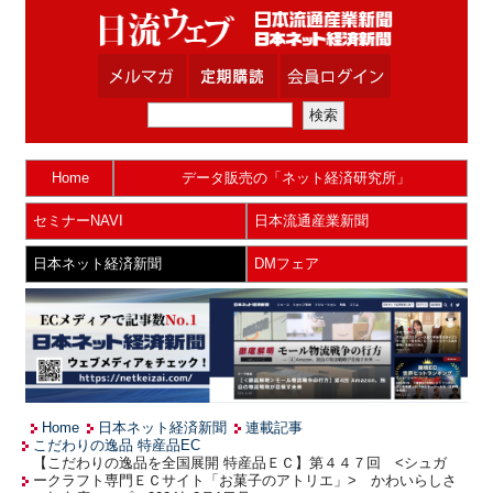
Home
データ販売の「ネット経済研究所」
セミナーNAVI
日本流通産業新聞
日本ネット経済新聞
DMフェア
Home
日本ネット経済新聞
連載記事
こだわりの逸品 特産品EC
【こだわりの逸品を全国展開 特産品ＥＣ】第４４７回 <シュガ
ークラフト専門ＥＣサイト「お菓子のアトリエ」> かわいらしさ