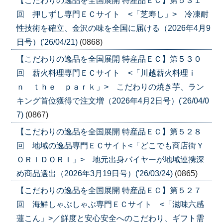
【こだわりの逸品を全国展開 特産品ＥＣ】第５３１
回 押しずし専門ＥＣサイト <「芝寿し」> 冷凍耐
性技術を確立、金沢の味を全国に届ける（2026年4月9
日号）('26/04/21)
(0868)
【こだわりの逸品を全国展開 特産品ＥＣ】第５３０
回 薪火料理専門ＥＣサイト <「川越薪火料理ｉ
ｎ ｔｈｅ ｐａｒｋ」> こだわりの焼き芋、ラン
キング首位獲得で注文増（2026年4月2日号）('26/04/0
7)
(0867)
【こだわりの逸品を全国展開 特産品ＥＣ】第５２８
回 地域の逸品専門ＥＣサイト<「どこでも商店街Ｙ
ＯＲＩＤＯＲＩ」> 地元出身バイヤーが地域連携深
め商品選出（2026年3月19日号）('26/03/24)
(0865)
【こだわりの逸品を全国展開 特産品ＥＣ】第５２７
回 海鮮しゃぶしゃぶ専門ＥＣサイト <「滋味六感
蓮こん」>／鮮度と安心安全へのこだわり、ギフト需