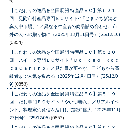
6)
【こだわりの逸品を全国展開 特産品ＥＣ】第５２１
回 見附市特産品専門ＥＣサイト<「どまいち新潟ど
真ん中市場」>／異なる生産者の商品詰め合わせ、市
外の人への贈り物に（2025年12月11日号）('25/12/16)
(0854)
【こだわりの逸品を全国展開 特産品ＥＣ】第５２０
回 スイーツ専門ＥＣサイト「ＤｏｌｃｅｄｉＲｏｃ
ｃａＣａｒｉｎｏ」／見た目が華やか、子どもから高
齢者まで人気を集める（2025年12月4日号）('25/12/0
9)
(0853)
【こだわりの逸品を全国展開 特産品ＥＣ】第５１９
回 だし専門ＥＣサイト「やいづ善八」／リアルイベ
ント、料理家の発信を活用して認知拡大（2025年11月
27日号）('25/12/05)
(0852)
【こだわりの逸品を全国展開 特産品ＥＣ】第５１８