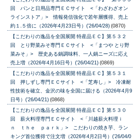
回 パンと日用品専門ＥＣサイト <「わざわざオン
ラインストア」> 情報発信強化で若年層獲得、売上
約１.５倍に（2026年4月23日号）('26/04/28)
(0870)
【こだわりの逸品を全国展開 特産品ＥＣ】第５３２
回 とり野菜みそ専門ＥＣサイト <「まつや とり野
菜みそ」> 歴史ある鍋調味料、一人鍋ニーズに応え
売上増（2026年4月16日号）('26/04/21)
(0869)
【こだわりの逸品を全国展開 特産品ＥＣ】第５３１
回 押しずし専門ＥＣサイト <「芝寿し」> 冷凍耐
性技術を確立、金沢の味を全国に届ける（2026年4月9
日号）('26/04/21)
(0868)
【こだわりの逸品を全国展開 特産品ＥＣ】第５３０
回 薪火料理専門ＥＣサイト <「川越薪火料理ｉ
ｎ ｔｈｅ ｐａｒｋ」> こだわりの焼き芋、ラン
キング首位獲得で注文増（2026年4月2日号）('26/04/0