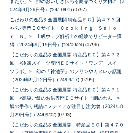
またか」> 卵のおいしさ伝わる商品づくり大切に（2
024年9月26日号）('24/10/01)
(0797)
こだわりの逸品を全国展開 特産品ＥＣ】第４７３回
<パン専門ＥＣサイト「Ｃｏｏｋｉｎｇ Ｓａｌｏ
ｎ Ｎ」> 上級ウェブ解析士の経験でリピーター獲
得（2024年9月19日号）('24/09/24)
(0796)
【こだわりの逸品を全国展開 特産品ＥＣ】第４７２
回 <冷凍スイーツ専門ＥＣサイト「ワンデースイー
ツラボ」> 幻の「神池芋」のプリンやカヌレが話題
（2024年9月12日号）('24/09/17)
(0795)
【こだわりの逸品を全国展開 特産品ＥＣ】第４７１
回 <高級ご飯のお供専門ＥＣサイト「鯛のわん」>
鯛の手作り瓶詰にメディアが注目し注文増（2024年8
月29日号）('24/09/02)
(0793)
【こだわりの逸品を全国展開 特産品ＥＣ】第４７０