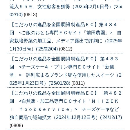
流入９５％、女性顧客を獲得（2025年2月6日号）('25/
02/10)
(0813)
【こだわりの逸品を全国展開 特産品ＥＣ】第４８４
回 <ご飯のおとも専門ＥＣサイト「前田農園」> 自
家栽培野菜の加工品、メディア露出で評判に（2025年
1月30日号）('25/02/04)
(0812)
【こだわりの逸品を全国展開 特産品ＥＣ】 第４８３
回 <チーズケーキ・プリン専門ＥＣサイト「新風
堂」> 評判広まるブランド卵を使用したスイーツ（2
025年1月23日号）('25/01/28)
(0811)
【こだわりの逸品を全国展開 特産品ＥＣ】 第４８２
回 <自然薯・加工品専門ＥＣサイト「ＮＩＩＺＥＫ
Ｉ ｆｏｏｄｓｅｒｖｉｃｅ」> チーズケーキなど
独自商品で認知拡大（2024年12月12日号）('24/12/17)
(0808)