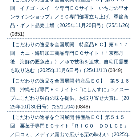
回 イチゴ・スイーツ専門ＥＣサイト「いちごの里オ
ンラインショップ」／ＥＣ専門部署立ち上げ、季節商
品・ギフト品売上増（2025年11月20日号）('25/11/26)
(0851)
【こだわりの逸品を全国展開 特産品ＥＣ】第５１７
回 カニ・海鮮加工商品専門ＥＣサイト〈「京都丹
後 海鮮の匠魚政」〉／ゆで技術を追求、自宅用需要
も取り込む（2025年11月6日号）('25/11/11)
(0849)
【こだわりの逸品を全国展開 特産品ＥＣ】 第５１６
回 沖縄そば専門ＥＣサイト<「にしんすに」>／スー
プにこだわり独自の味を提供、お取り寄せ大賞に（20
25年10月30日号）('25/11/04)
(0848)
【こだわりの逸品を全国展開 特産品ＥＣ】第５１５
回 栗菓子専門ＥＣサイト「ＲＩＣＯ ＤＯＬＣＥ」
／口コミ、メディア露出で広がる栗の味わい（2025年