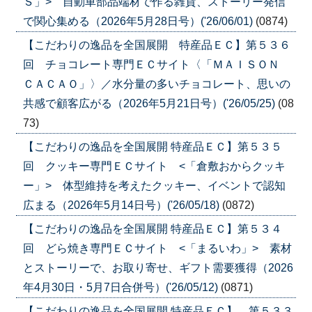
Ｓ」> 自動車部品端材で作る雑貨、ストーリー発信
で関心集める（2026年5月28日号）('26/06/01)
(0874)
【こだわりの逸品を全国展開 特産品ＥＣ】第５３６
回 チョコレート専門ＥＣサイト〈「ＭＡＩＳＯＮ
ＣＡＣＡＯ」〉／水分量の多いチョコレート、思いの
共感で顧客広がる（2026年5月21日号）('26/05/25)
(08
73)
【こだわりの逸品を全国展開 特産品ＥＣ】第５３５
回 クッキー専門ＥＣサイト <「倉敷おからクッキ
ー」> 体型維持を考えたクッキー、イベントで認知
広まる（2026年5月14日号）('26/05/18)
(0872)
【こだわりの逸品を全国展開 特産品ＥＣ】第５３４
回 どら焼き専門ＥＣサイト <「まるいわ」> 素材
とストーリーで、お取り寄せ、ギフト需要獲得（2026
年4月30日・5月7日合併号）('26/05/12)
(0871)
【こだわりの逸品を全国展開 特産品ＥＣ】 第５３３