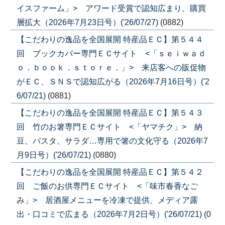
イスファーム」> アワード受賞で認知広まり、購買
層拡大（2026年7月23日号）('26/07/27)
(0882)
【こだわりの逸品を全国展開 特産品ＥＣ】第５４４
回 ブックカバー専門ＥＣサイト <「ｓｅｉｗａｄ
ｏ．ｂｏｏｋ．ｓｔｏｒｅ．」> 来店客への販促物
がＥＣ、ＳＮＳで認知広がる（2026年7月16日号）('2
6/07/21)
(0881)
【こだわりの逸品を全国展開 特産品ＥＣ】第５４３
回 竹のお箸専門ＥＣサイト <「ヤマチク」> 納
豆、パスタ、サラダ…専用で箸の文化守る（2026年7
月9日号）('26/07/21)
(0880)
【こだわりの逸品を全国展開 特産品ＥＣ】第５４２
回 ご飯のお供専門ＥＣサイト <「味市春香なご
み」> 居酒屋メニューを冷凍で提供、メディア露
出・口コミで広まる（2026年7月2日号）('26/07/21)
(0