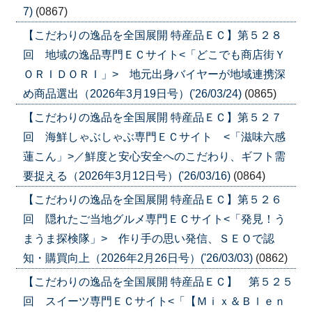
7)
(0867)
【こだわりの逸品を全国展開 特産品ＥＣ】第５２８
回 地域の逸品専門ＥＣサイト<「どこでも商店街Ｙ
ＯＲＩＤＯＲＩ」> 地元出身バイヤーが地域連携深
め商品選出（2026年3月19日号）('26/03/24)
(0865)
【こだわりの逸品を全国展開 特産品ＥＣ】第５２７
回 海鮮しゃぶしゃぶ専門ＥＣサイト <「滋味六感
蓮こん」>／鮮度と安心安全へのこだわり、ギフト需
要捉える（2026年3月12日号）('26/03/16)
(0864)
【こだわりの逸品を全国展開 特産品ＥＣ】第５２６
回 隠れたご当地グルメ専門ＥＣサイト<「発見！う
まうま探検隊」> 作り手の思い発信、ＳＥＯで認
知・購買向上（2026年2月26日号）('26/03/03)
(0862)
【こだわりの逸品を全国展開 特産品ＥＣ】 第５２５
回 スイーツ専門ＥＣサイト<「【Ｍｉｘ＆Ｂｌｅｎ