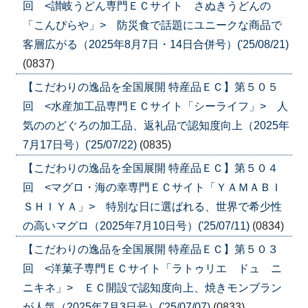
回 <讃岐うどん専門ＥＣサイト さぬきうどんの
「こんぴらや」> 防災食で話題にユニークな商品で
客層広がる（2025年8月7日・14日合併号）('25/08/21)
(0837)
【こだわりの逸品を全国展開 特産品ＥＣ】第５０５
回 <水産加工品専門ＥＣサイト「シーライフ」> 人
気ののどぐろの加工品、返礼品で認知度向上（2025年
7月17日号）('25/07/22)
(0835)
【こだわりの逸品を全国展開 特産品ＥＣ】第５０４
回 <マグロ・海の幸専門ＥＣサイト「ＹＡＭＡＢＩ
ＳＨＩＹＡ」> 特別な日に選ばれる、世界で希少性
の高いマグロ（2025年7月10日号）('25/07/11)
(0834)
【こだわりの逸品を全国展開 特産品ＥＣ】第５０３
回 <洋菓子専門ＥＣサイト「ラトゥリエ ドュ ニ
ニキネ」> ＥＣ開設で認知度向上、焼きモンブラン
が人気（2025年7月3日号）('25/07/07)
(0833)