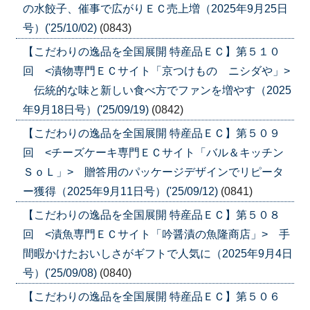
の水餃子、催事で広がりＥＣ売上増（2025年9月25日
号）('25/10/02)
(0843)
【こだわりの逸品を全国展開 特産品ＥＣ】第５１０
回 <漬物専門ＥＣサイト「京つけもの ニシダや」>
伝統的な味と新しい食べ方でファンを増やす（2025
年9月18日号）('25/09/19)
(0842)
【こだわりの逸品を全国展開 特産品ＥＣ】第５０９
回 <チーズケーキ専門ＥＣサイト「バル＆キッチン
ＳｏＬ」> 贈答用のパッケージデザインでリピータ
ー獲得（2025年9月11日号）('25/09/12)
(0841)
【こだわりの逸品を全国展開 特産品ＥＣ】第５０８
回 <漬魚専門ＥＣサイト「吟醤漬の魚隆商店」> 手
間暇かけたおいしさがギフトで人気に（2025年9月4日
号）('25/09/08)
(0840)
【こだわりの逸品を全国展開 特産品ＥＣ】第５０６