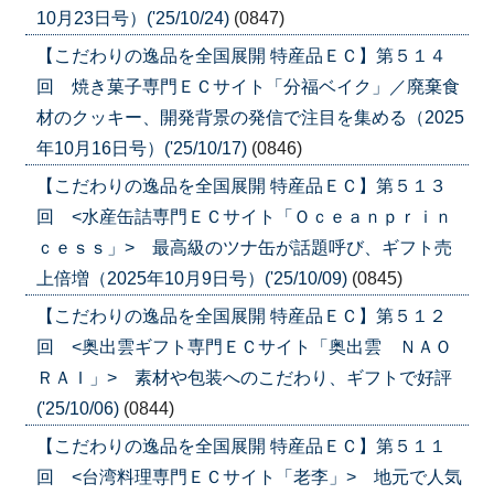
10月23日号）('25/10/24)
(0847)
【こだわりの逸品を全国展開 特産品ＥＣ】第５１４
回 焼き菓子専門ＥＣサイト「分福ベイク」／廃棄食
材のクッキー、開発背景の発信で注目を集める（2025
年10月16日号）('25/10/17)
(0846)
【こだわりの逸品を全国展開 特産品ＥＣ】第５１３
回 <水産缶詰専門ＥＣサイト「Ｏｃｅａｎｐｒｉｎ
ｃｅｓｓ」> 最高級のツナ缶が話題呼び、ギフト売
上倍増（2025年10月9日号）('25/10/09)
(0845)
【こだわりの逸品を全国展開 特産品ＥＣ】第５１２
回 <奥出雲ギフト専門ＥＣサイト「奥出雲 ＮＡＯ
ＲＡＩ」> 素材や包装へのこだわり、ギフトで好評
('25/10/06)
(0844)
【こだわりの逸品を全国展開 特産品ＥＣ】第５１１
回 <台湾料理専門ＥＣサイト「老李」> 地元で人気