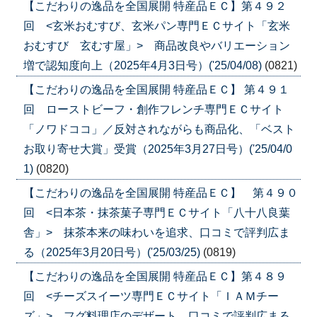
【こだわりの逸品を全国展開 特産品ＥＣ】第４９２
回 <玄米おむすび、玄米パン専門ＥＣサイト「玄米
おむすび 玄むす屋」> 商品改良やバリエーション
増で認知度向上（2025年4月3日号）('25/04/08)
(0821)
【こだわりの逸品を全国展開 特産品ＥＣ】 第４９１
回 ローストビーフ・創作フレンチ専門ＥＣサイト
「ノワドココ」／反対されながらも商品化、「ベスト
お取り寄せ大賞」受賞（2025年3月27日号）('25/04/0
1)
(0820)
【こだわりの逸品を全国展開 特産品ＥＣ】 第４９０
回 <日本茶・抹茶菓子専門ＥＣサイト「八十八良葉
舎」> 抹茶本来の味わいを追求、口コミで評判広ま
る（2025年3月20日号）('25/03/25)
(0819)
【こだわりの逸品を全国展開 特産品ＥＣ】第４８９
回 <チーズスイーツ専門ＥＣサイト「ＩＡＭチー
ズ」> フグ料理店のデザート、口コミで評判広まる