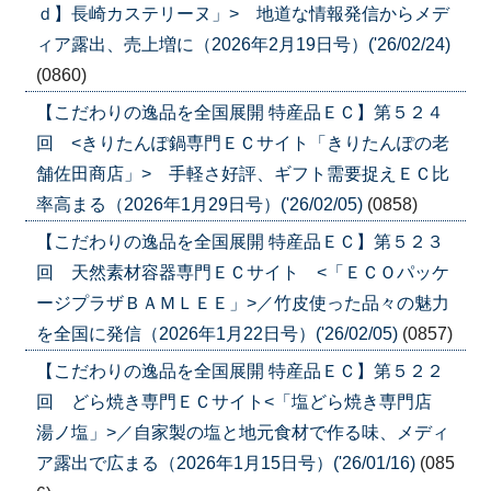
ｄ】長崎カステリーヌ」> 地道な情報発信からメデ
ィア露出、売上増に（2026年2月19日号）('26/02/24)
(0860)
【こだわりの逸品を全国展開 特産品ＥＣ】第５２４
回 <きりたんぽ鍋専門ＥＣサイト「きりたんぽの老
舗佐田商店」> 手軽さ好評、ギフト需要捉えＥＣ比
率高まる（2026年1月29日号）('26/02/05)
(0858)
【こだわりの逸品を全国展開 特産品ＥＣ】第５２３
回 天然素材容器専門ＥＣサイト <「ＥＣＯパッケ
ージプラザＢＡＭＬＥＥ」>／竹皮使った品々の魅力
を全国に発信（2026年1月22日号）('26/02/05)
(0857)
【こだわりの逸品を全国展開 特産品ＥＣ】第５２２
回 どら焼き専門ＥＣサイト<「塩どら焼き専門店
湯ノ塩」>／自家製の塩と地元食材で作る味、メディ
ア露出で広まる（2026年1月15日号）('26/01/16)
(085