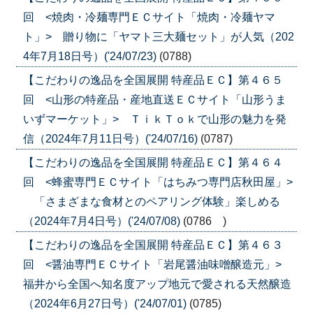
回 <焼肉・冷麺専門ＥＣサイト「焼肉・冷麺ヤマ
ト」> 贈り物に「ヤマト三大麺セット」が人気（202
4年7月18日号）('24/07/23)
(0788)
【こだわりの逸品を全国展開 特産品ＥＣ】第４６５
回 <山形の特産品・産地直送ＥＣサイト「山形うま
いずマーケット」> ＴｉｋＴｏｋで山形の魅力を発
信（2024年7月11日号）('24/07/16)
(0787)
【こだわりの逸品を全国展開 特産品ＥＣ】第４６４
回 <蜂蜜専門ＥＣサイト「はちみつ専門店秋田屋」>
「さまざまな食材とのペアリング体験」楽しめる
（2024年7月4日号）('24/07/08)
(0786 )
【こだわりの逸品を全国展開 特産品ＥＣ】第４６３
回 <醤油専門ＥＣサイト「岩尾醤油味噌醸造元」>
福井から全国へ知名度アップ地元で愛される天然醸造
（2024年6月27日号）('24/07/01)
(0785)