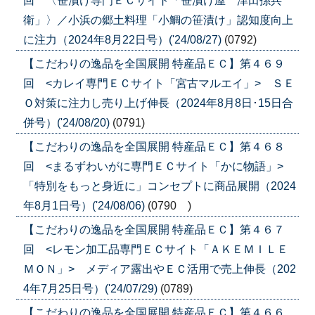
回 〈笹漬け専門ＥＣサイト「笹漬け屋 津田孫兵
衛」〉／小浜の郷土料理「小鯛の笹漬け」認知度向上
に注力（2024年8月22日号）('24/08/27)
(0792)
【こだわりの逸品を全国展開 特産品ＥＣ】第４６９
回 <カレイ専門ＥＣサイト「宮古マルエイ」> ＳＥ
Ｏ対策に注力し売り上げ伸長（2024年8月8日･15日合
併号）('24/08/20)
(0791)
【こだわりの逸品を全国展開 特産品ＥＣ】第４６８
回 <まるずわいがに専門ＥＣサイト「かに物語」>
「特別をもっと身近に」コンセプトに商品展開（2024
年8月1日号）('24/08/06)
(0790 )
【こだわりの逸品を全国展開 特産品ＥＣ】第４６７
回 <レモン加工品専門ＥＣサイト「ＡＫＥＭＩＬＥ
ＭＯＮ」> メディア露出やＥＣ活用で売上伸長（202
4年7月25日号）('24/07/29)
(0789)
【こだわりの逸品を全国展開 特産品ＥＣ】第４６６