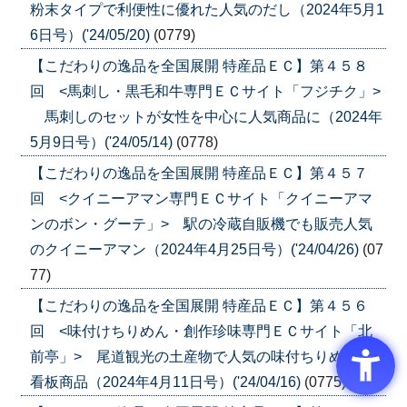
粉末タイプで利便性に優れた人気のだし（2024年5月1
6日号）('24/05/20)
(0779)
【こだわりの逸品を全国展開 特産品ＥＣ】第４５８
回 <馬刺し・黒毛和牛専門ＥＣサイト「フジチク」>
馬刺しのセットが女性を中心に人気商品に（2024年
5月9日号）('24/05/14)
(0778)
【こだわりの逸品を全国展開 特産品ＥＣ】第４５７
回 <クイニーアマン専門ＥＣサイト「クイニーアマ
ンのボン・グーテ」> 駅の冷蔵自販機でも販売人気
のクイニーアマン（2024年4月25日号）('24/04/26)
(07
77)
【こだわりの逸品を全国展開 特産品ＥＣ】第４５６
回 <味付けちりめん・創作珍味専門ＥＣサイト「北
前亭」> 尾道観光の土産物で人気の味付ちりめんが
看板商品（2024年4月11日号）('24/04/16)
(0775)