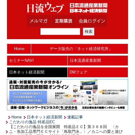
Home
データ販売の「ネット経済研究所」
セミナーNAVI
日本流通産業新聞
日本ネット経済新聞
DMフェア
Home
日本ネット経済新聞
連載記事
こだわりの逸品 特産品EC
【こだわりの逸品を全国展開 特産品ＥＣ】第３６８回 〈カ
ニ・魚加工品専門ＥＣサイト「鳥取門永」〉／カニへの愛と遊び