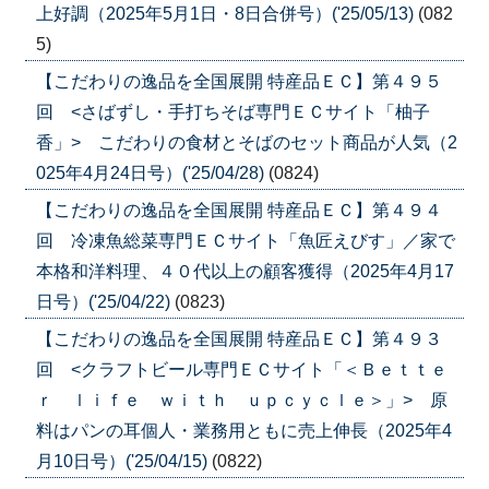
上好調（2025年5月1日・8日合併号）('25/05/13)
(082
5)
【こだわりの逸品を全国展開 特産品ＥＣ】第４９５
回 <さばずし・手打ちそば専門ＥＣサイト「柚子
香」> こだわりの食材とそばのセット商品が人気（2
025年4月24日号）('25/04/28)
(0824)
【こだわりの逸品を全国展開 特産品ＥＣ】第４９４
回 冷凍魚総菜専門ＥＣサイト「魚匠えびす」／家で
本格和洋料理、４０代以上の顧客獲得（2025年4月17
日号）('25/04/22)
(0823)
【こだわりの逸品を全国展開 特産品ＥＣ】第４９３
回 <クラフトビール専門ＥＣサイト「＜Ｂｅｔｔｅ
ｒ ｌｉｆｅ ｗｉｔｈ ｕｐｃｙｃｌｅ＞」> 原
料はパンの耳個人・業務用ともに売上伸長（2025年4
月10日号）('25/04/15)
(0822)