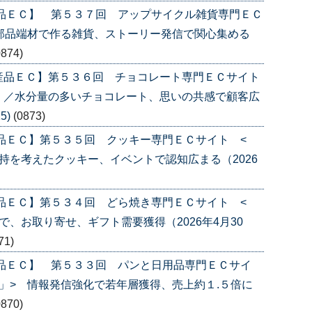
産品ＥＣ】 第５３７回 アップサイクル雑貨専門ＥＣ
部品端材で作る雑貨、ストーリー発信で関心集める
0874)
産品ＥＣ】第５３６回 チョコレート専門ＥＣサイト
〉／水分量の多いチョコレート、思いの共感で顧客広
5)
(0873)
品ＥＣ】第５３５回 クッキー専門ＥＣサイト <
持を考えたクッキー、イベントで認知広まる（2026
品ＥＣ】第５３４回 どら焼き専門ＥＣサイト <
、お取り寄せ、ギフト需要獲得（2026年4月30
71)
産品ＥＣ】 第５３３回 パンと日用品専門ＥＣサイ
」> 情報発信強化で若年層獲得、売上約１.５倍に
0870)