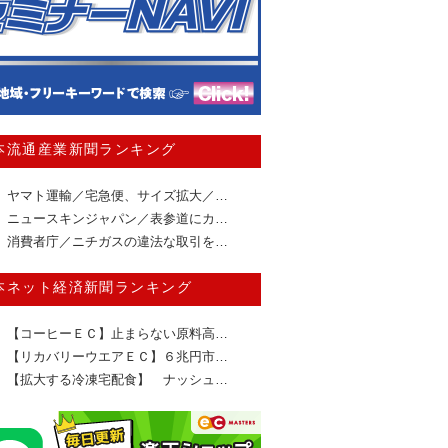
本流通産業新聞ランキング
ヤマト運輸／宅急便、サイズ拡大／…
ニュースキンジャパン／表参道にカ…
消費者庁／ニチガスの違法な取引を…
本ネット経済新聞ランキング
【コーヒーＥＣ】止まらない原料高…
【リカバリーウエアＥＣ】６兆円市…
【拡大する冷凍宅配食】 ナッシュ…