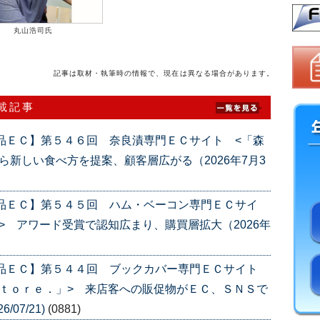
丸山浩司氏
記事は取材・執筆時の情報で、現在は異なる場合があります。
連載記事
品ＥＣ】第５４６回 奈良漬専門ＥＣサイト <「森
ら新しい食べ方を提案、顧客層広がる（2026年7月3
産品ＥＣ】第５４５回 ハム・ベーコン専門ＥＣサイ
> アワード受賞で認知広まり、購買層拡大（2026年
産品ＥＣ】第５４４回 ブックカバー専門ＥＣサイト
ｔｏｒｅ．」> 来店客への販促物がＥＣ、ＳＮＳで
/07/21)
(0881)