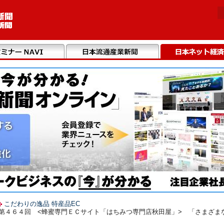
こだわりの逸品 特産品EC
第４６４回 <蜂蜜専門ＥＣサイト「はちみつ専門店秋田屋」> 「さまざまな