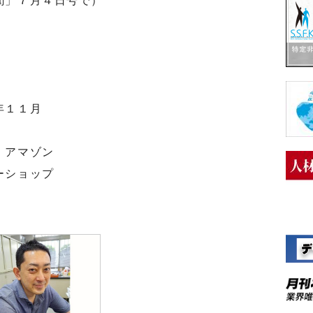
聞」７月４日号で）
年１１月
、アマゾン
ーショップ