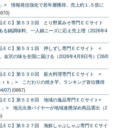
」> 情報発信強化で若年層獲得、売上約１.５倍に
0870)
産品ＥＣ】第５３２回 とり野菜みそ専門ＥＣサイト
ある鍋調味料、一人鍋ニーズに応え売上増（2026年4
品ＥＣ】第５３１回 押しずし専門ＥＣサイト <
沢の味を全国に届ける（2026年4月9日号）('26/0
品ＥＣ】第５３０回 薪火料理専門ＥＣサイト <
ａｒｋ」> こだわりの焼き芋、ランキング首位獲得
/07)
(0867)
品ＥＣ】第５２８回 地域の逸品専門ＥＣサイト<
」> 地元出身バイヤーが地域連携深め商品選出（2
5)
産品ＥＣ】第５２７回 海鮮しゃぶしゃぶ専門ＥＣサイ