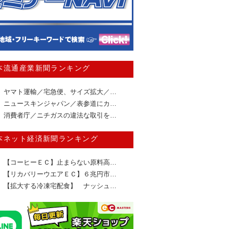
本流通産業新聞ランキング
ヤマト運輸／宅急便、サイズ拡大／…
ニュースキンジャパン／表参道にカ…
消費者庁／ニチガスの違法な取引を…
本ネット経済新聞ランキング
【コーヒーＥＣ】止まらない原料高…
【リカバリーウエアＥＣ】６兆円市…
【拡大する冷凍宅配食】 ナッシュ…