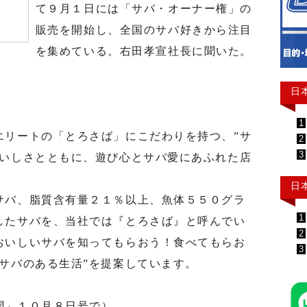
て９月１日には「サバ・オーナー権」の
販売を開始し、全国のサバ好きから注目
を集めている。右田孝宣社長に聞いた。
日
1
リートの「とろさば」にこだわりを持つ、”サ
2
3
おいしさとともに、遊び心とサバ愛にあふれた店
日
バ、脂質含有量２１％以上、魚体５５０グラ
1
したサバを、当社では『とろさば』と呼んでい
2
おいしいサバを知ってもらおう！食べてもらお
3
サバのある生活”を提案しています。
聞」１０月８日号で）