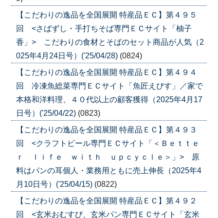
【こだわりの逸品を全国展開 特産品ＥＣ】第４９５
回 <さばずし・手打ちそば専門ＥＣサイト「柚子
香」> こだわりの食材とそばのセット商品が人気（2
025年4月24日号）('25/04/28)
(0824)
【こだわりの逸品を全国展開 特産品ＥＣ】第４９４
回 冷凍魚総菜専門ＥＣサイト「魚匠えびす」／家で
本格和洋料理、４０代以上の顧客獲得（2025年4月17
日号）('25/04/22)
(0823)
【こだわりの逸品を全国展開 特産品ＥＣ】第４９３
回 <クラフトビール専門ＥＣサイト「＜Ｂｅｔｔｅ
ｒ ｌｉｆｅ ｗｉｔｈ ｕｐｃｙｃｌｅ＞」> 原
料はパンの耳個人・業務用ともに売上伸長（2025年4
月10日号）('25/04/15)
(0822)
【こだわりの逸品を全国展開 特産品ＥＣ】第４９２
回 <玄米おむすび、玄米パン専門ＥＣサイト「玄米