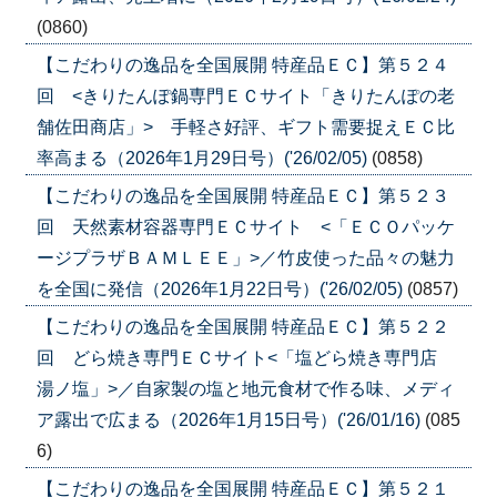
(0860)
【こだわりの逸品を全国展開 特産品ＥＣ】第５２４
回 <きりたんぽ鍋専門ＥＣサイト「きりたんぽの老
舗佐田商店」> 手軽さ好評、ギフト需要捉えＥＣ比
率高まる（2026年1月29日号）('26/02/05)
(0858)
【こだわりの逸品を全国展開 特産品ＥＣ】第５２３
回 天然素材容器専門ＥＣサイト <「ＥＣＯパッケ
ージプラザＢＡＭＬＥＥ」>／竹皮使った品々の魅力
を全国に発信（2026年1月22日号）('26/02/05)
(0857)
【こだわりの逸品を全国展開 特産品ＥＣ】第５２２
回 どら焼き専門ＥＣサイト<「塩どら焼き専門店
湯ノ塩」>／自家製の塩と地元食材で作る味、メディ
ア露出で広まる（2026年1月15日号）('26/01/16)
(085
6)
【こだわりの逸品を全国展開 特産品ＥＣ】第５２１