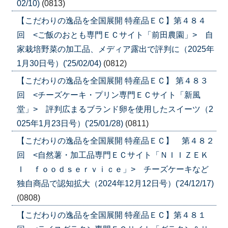
02/10)
(0813)
【こだわりの逸品を全国展開 特産品ＥＣ】第４８４
回 <ご飯のおとも専門ＥＣサイト「前田農園」> 自
家栽培野菜の加工品、メディア露出で評判に（2025年
1月30日号）('25/02/04)
(0812)
【こだわりの逸品を全国展開 特産品ＥＣ】 第４８３
回 <チーズケーキ・プリン専門ＥＣサイト「新風
堂」> 評判広まるブランド卵を使用したスイーツ（2
025年1月23日号）('25/01/28)
(0811)
【こだわりの逸品を全国展開 特産品ＥＣ】 第４８２
回 <自然薯・加工品専門ＥＣサイト「ＮＩＩＺＥＫ
Ｉ ｆｏｏｄｓｅｒｖｉｃｅ」> チーズケーキなど
独自商品で認知拡大（2024年12月12日号）('24/12/17)
(0808)
【こだわりの逸品を全国展開 特産品ＥＣ】第４８１