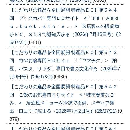
層拡大（2026年7月23日号）('26/07/27)
(0882)
【こだわりの逸品を全国展開 特産品ＥＣ】第５４４
回 ブックカバー専門ＥＣサイト <「ｓｅｉｗａｄ
ｏ．ｂｏｏｋ．ｓｔｏｒｅ．」> 来店客への販促物
がＥＣ、ＳＮＳで認知広がる（2026年7月16日号）('2
6/07/21)
(0881)
【こだわりの逸品を全国展開 特産品ＥＣ】第５４３
回 竹のお箸専門ＥＣサイト <「ヤマチク」> 納
豆、パスタ、サラダ…専用で箸の文化守る（2026年7
月9日号）('26/07/21)
(0880)
【こだわりの逸品を全国展開 特産品ＥＣ】第５４２
回 ご飯のお供専門ＥＣサイト <「味市春香なご
み」> 居酒屋メニューを冷凍で提供、メディア露
出・口コミで広まる（2026年7月2日号）('26/07/21)
(0
879)
【こだわりの逸品を全国展開 特産品ＥＣ】第５４１