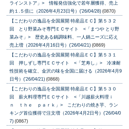
ラインストア」> 情報発信強化で若年層獲得、売上
約１.５倍に（2026年4月23日号）('26/04/28)
(0870)
【こだわりの逸品を全国展開 特産品ＥＣ】第５３２
回 とり野菜みそ専門ＥＣサイト <「まつや とり野
菜みそ」> 歴史ある鍋調味料、一人鍋ニーズに応え
売上増（2026年4月16日号）('26/04/21)
(0869)
【こだわりの逸品を全国展開 特産品ＥＣ】第５３１
回 押しずし専門ＥＣサイト <「芝寿し」> 冷凍耐
性技術を確立、金沢の味を全国に届ける（2026年4月9
日号）('26/04/21)
(0868)
【こだわりの逸品を全国展開 特産品ＥＣ】第５３０
回 薪火料理専門ＥＣサイト <「川越薪火料理ｉ
ｎ ｔｈｅ ｐａｒｋ」> こだわりの焼き芋、ラン
キング首位獲得で注文増（2026年4月2日号）('26/04/0
7)
(0867)