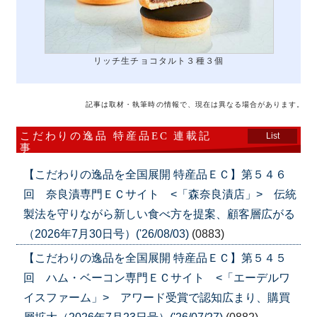
リッチ生チョコタルト３種３個
記事は取材・執筆時の情報で、現在は異なる場合があります。
こだわりの逸品 特産品EC 連載記
List
事
【こだわりの逸品を全国展開 特産品ＥＣ】第５４６
回 奈良漬専門ＥＣサイト <「森奈良漬店」> 伝統
製法を守りながら新しい食べ方を提案、顧客層広がる
（2026年7月30日号）('26/08/03)
(0883)
【こだわりの逸品を全国展開 特産品ＥＣ】第５４５
回 ハム・ベーコン専門ＥＣサイト <「エーデルワ
イスファーム」> アワード受賞で認知広まり、購買