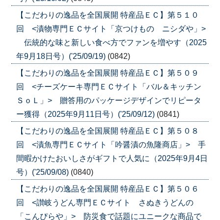
【こだわりの逸品を全国展開 特産品ＥＣ】第５１０
回 <漬物専門ＥＣサイト「京つけもの ニシダや」>
伝統的な味と新しい食べ方でファンを増やす（2025
年9月18日号）('25/09/19)
(0842)
【こだわりの逸品を全国展開 特産品ＥＣ】第５０９
回 <チーズケーキ専門ＥＣサイト「バル＆キッチン
ＳｏＬ」> 贈答用のパッケージデザインでリピータ
ー獲得（2025年9月11日号）('25/09/12)
(0841)
【こだわりの逸品を全国展開 特産品ＥＣ】第５０８
回 <漬魚専門ＥＣサイト「吟醤漬の魚隆商店」> 手
間暇かけたおいしさがギフトで人気に（2025年9月4日
号）('25/09/08)
(0840)
【こだわりの逸品を全国展開 特産品ＥＣ】第５０６
回 <讃岐うどん専門ＥＣサイト さぬきうどんの
「こんぴらや」> 防災食で話題にユニークな商品で