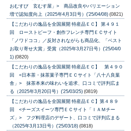
おむすび 玄むす屋」> 商品改良やバリエーション
増で認知度向上（2025年4月3日号）('25/04/08)
(0821)
【こだわりの逸品を全国展開 特産品ＥＣ】 第４９１
回 ローストビーフ・創作フレンチ専門ＥＣサイト
「ノワドココ」／反対されながらも商品化、「ベスト
お取り寄せ大賞」受賞（2025年3月27日号）('25/04/0
1)
(0820)
【こだわりの逸品を全国展開 特産品ＥＣ】 第４９０
回 <日本茶・抹茶菓子専門ＥＣサイト「八十八良葉
舎」> 抹茶本来の味わいを追求、口コミで評判広ま
る（2025年3月20日号）('25/03/25)
(0819)
【こだわりの逸品を全国展開 特産品ＥＣ】第４８９
回 <チーズスイーツ専門ＥＣサイト「ＩＡＭチー
ズ」> フグ料理店のデザート、口コミで評判広まる
（2025年3月13日号）('25/03/18)
(0818)