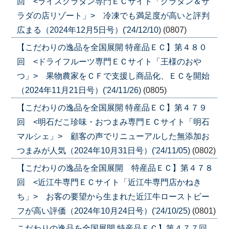
回 <ライスグラタン専門ＥＣサイト「グラタン＆サ
ラダの店リゾート」> 冷凍でも満足度が高いと評判
広まる（2024年12月5日号）('24/12/10)
(0807)
【こだわりの逸品を全国展開 特産品ＥＣ】第４８０
回 <ドライフルーツ専門ＥＣサイト「王様のおや
つ」> 果物農家をＣＦで支援し商品化、ＥＣを開始
（2024年11月21日号）('24/11/26)
(0805)
【こだわりの逸品を全国展開 特産品ＥＣ】第４７９
回 <明石だこ珍味・おつまみ専門ＥＣサイト「明石
マルシェ」> 顧客の声でリニューアルした無添加お
つまみが人気（2024年10月31日号）('24/11/05)
(0802)
【こだわりの逸品を全国展開 特産品ＥＣ】第４７８
回 <近江牛専門ＥＣサイト「近江牛専門店かねき
ち」> お客の要望から生まれた近江牛ローストビー
フが高い評価（2024年10月24日号）('24/10/25)
(0801)
こだわりの逸品を全国展開 特産品ＥＣ】第４７７回