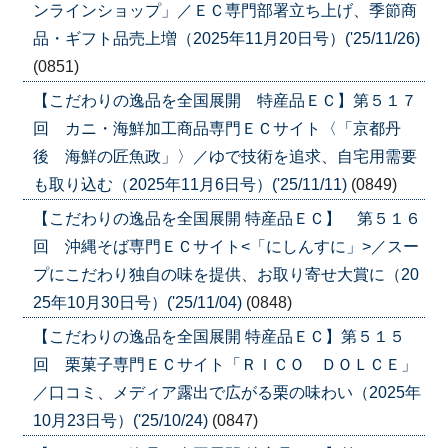
ンラインショップ」／ＥＣ専門部署立ち上げ、季節商
品・ギフト品売上増（2025年11月20日号）('25/11/26)
(0851)
【こだわりの逸品を全国展開 特産品ＥＣ】第５１７
回 カニ・海鮮加工商品専門ＥＣサイト〈「京都丹
後 海鮮の匠魚政」〉／ゆで技術を追求、自宅用需要
も取り込む（2025年11月6日号）('25/11/11)
(0849)
【こだわりの逸品を全国展開 特産品ＥＣ】 第５１６
回 沖縄そば専門ＥＣサイト<「にしんすに」>／スー
プにこだわり独自の味を提供、お取り寄せ大賞に（20
25年10月30日号）('25/11/04)
(0848)
【こだわりの逸品を全国展開 特産品ＥＣ】第５１５
回 栗菓子専門ＥＣサイト「ＲＩＣＯ ＤＯＬＣＥ」
／口コミ、メディア露出で広がる栗の味わい（2025年
10月23日号）('25/10/24)
(0847)