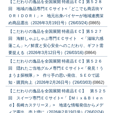
【こだわりの逸品を全国展開 特産品ＥＣ】第５２８
回 地域の逸品専門ＥＣサイト<「どこでも商店街Ｙ
ＯＲＩＤＯＲＩ」> 地元出身バイヤーが地域連携深
め商品選出（2026年3月19日号）('26/03/24)
(0865)
【こだわりの逸品を全国展開 特産品ＥＣ】第５２７
回 海鮮しゃぶしゃぶ専門ＥＣサイト <「滋味六感
蓮こん」>／鮮度と安心安全へのこだわり、ギフト需
要捉える（2026年3月12日号）('26/03/16)
(0864)
【こだわりの逸品を全国展開 特産品ＥＣ】第５２６
回 隠れたご当地グルメ専門ＥＣサイト<「発見！う
まうま探検隊」> 作り手の思い発信、ＳＥＯで認
知・購買向上（2026年2月26日号）('26/03/03)
(0862)
【こだわりの逸品を全国展開 特産品ＥＣ】 第５２５
回 スイーツ専門ＥＣサイト<「【Ｍｉｘ＆Ｂｌｅｎ
ｄ】長崎カステリーヌ」> 地道な情報発信からメデ
ィア露出、売上増に（2026年2月19日号）('26/02/24)