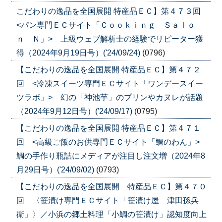
こだわりの逸品を全国展開 特産品ＥＣ】第４７３回
<パン専門ＥＣサイト「Ｃｏｏｋｉｎｇ Ｓａｌｏ
ｎ Ｎ」> 上級ウェブ解析士の経験でリピーター獲
得（2024年9月19日号）('24/09/24)
(0796)
【こだわりの逸品を全国展開 特産品ＥＣ】第４７２
回 <冷凍スイーツ専門ＥＣサイト「ワンデースイー
ツラボ」> 幻の「神池芋」のプリンやカヌレが話題
（2024年9月12日号）('24/09/17)
(0795)
【こだわりの逸品を全国展開 特産品ＥＣ】第４７１
回 <高級ご飯のお供専門ＥＣサイト「鯛のわん」>
鯛の手作り瓶詰にメディアが注目し注文増（2024年8
月29日号）('24/09/02)
(0793)
【こだわりの逸品を全国展開 特産品ＥＣ】第４７０
回 〈笹漬け専門ＥＣサイト「笹漬け屋 津田孫兵
衛」〉／小浜の郷土料理「小鯛の笹漬け」認知度向上