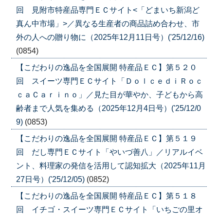
回 見附市特産品専門ＥＣサイト<「どまいち新潟ど
真ん中市場」>／異なる生産者の商品詰め合わせ、市
外の人への贈り物に（2025年12月11日号）('25/12/16)
(0854)
【こだわりの逸品を全国展開 特産品ＥＣ】第５２０
回 スイーツ専門ＥＣサイト「ＤｏｌｃｅｄｉＲｏｃ
ｃａＣａｒｉｎｏ」／見た目が華やか、子どもから高
齢者まで人気を集める（2025年12月4日号）('25/12/0
9)
(0853)
【こだわりの逸品を全国展開 特産品ＥＣ】第５１９
回 だし専門ＥＣサイト「やいづ善八」／リアルイベ
ント、料理家の発信を活用して認知拡大（2025年11月
27日号）('25/12/05)
(0852)
【こだわりの逸品を全国展開 特産品ＥＣ】第５１８
回 イチゴ・スイーツ専門ＥＣサイト「いちごの里オ