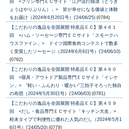
回 <プリン専門ＥＣサイト「江戸流行婦凛（とうき
ょうはやりぷりん）」> 皆が幸せになる価値と体験
をお届け（2024年6月20日号）('24/06/25)
(0784)
【こだわりの逸品を全国展開 特産品ＥＣ】第４６１
回 <ハム・ソーセージ専門ＥＣサイト「スモークハ
ウスファイン」> ドイツ国際食肉コンテストで数多
く受賞したソーセージ（2024年6月6日号）('24/06/10)
(0782)
【こだわりの逸品を全国展開 特産品ＥＣ】第４６０
回 <寝具・アウトドア製品専門ＥＣサイト「イシケ
ン」> "軽い・ふんわり・暖かい"三拍子そろった独自
の布団（2024年5月30日号）('24/06/03)
(0781)
【こだわりの逸品を全国展開 特産品ＥＣ】第４５９
回 <だし・食品専門ＥＣサイト「キッチン大友」>
粉末タイプで利便性に優れた人気のだし（2024年5月1
6日号）('24/05/20)
(0779)