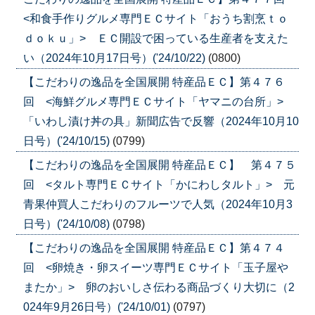
<和食手作りグルメ専門ＥＣサイト「おうち割烹ｔｏ
ｄｏｋｕ」> ＥＣ開設で困っている生産者を支えた
い（2024年10月17日号）('24/10/22)
(0800)
【こだわりの逸品を全国展開 特産品ＥＣ】第４７６
回 <海鮮グルメ専門ＥＣサイト「ヤマニの台所」>
「いわし漬け丼の具」新聞広告で反響（2024年10月10
日号）('24/10/15)
(0799)
【こだわりの逸品を全国展開 特産品ＥＣ】 第４７５
回 <タルト専門ＥＣサイト「かにわしタルト」> 元
青果仲買人こだわりのフルーツで人気（2024年10月3
日号）('24/10/08)
(0798)
【こだわりの逸品を全国展開 特産品ＥＣ】第４７４
回 <卵焼き・卵スイーツ専門ＥＣサイト「玉子屋や
またか」> 卵のおいしさ伝わる商品づくり大切に（2
024年9月26日号）('24/10/01)
(0797)