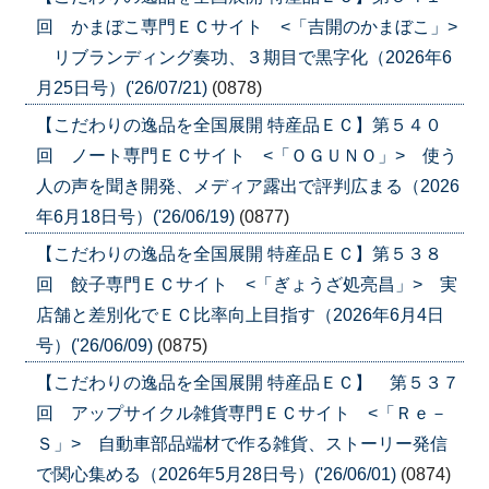
回 かまぼこ専門ＥＣサイト <「吉開のかまぼこ」>
リブランディング奏功、３期目で黒字化（2026年6
月25日号）('26/07/21)
(0878)
【こだわりの逸品を全国展開 特産品ＥＣ】第５４０
回 ノート専門ＥＣサイト <「ＯＧＵＮＯ」> 使う
人の声を聞き開発、メディア露出で評判広まる（2026
年6月18日号）('26/06/19)
(0877)
【こだわりの逸品を全国展開 特産品ＥＣ】第５３８
回 餃子専門ＥＣサイト <「ぎょうざ処亮昌」> 実
店舗と差別化でＥＣ比率向上目指す（2026年6月4日
号）('26/06/09)
(0875)
【こだわりの逸品を全国展開 特産品ＥＣ】 第５３７
回 アップサイクル雑貨専門ＥＣサイト <「Ｒｅ－
Ｓ」> 自動車部品端材で作る雑貨、ストーリー発信
で関心集める（2026年5月28日号）('26/06/01)
(0874)