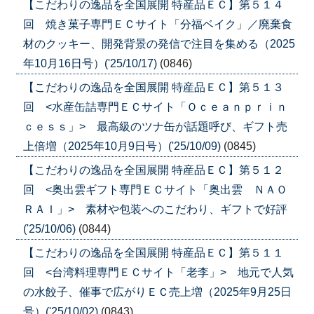
【こだわりの逸品を全国展開 特産品ＥＣ】第５１４
回 焼き菓子専門ＥＣサイト「分福ベイク」／廃棄食
材のクッキー、開発背景の発信で注目を集める（2025
年10月16日号）('25/10/17)
(0846)
【こだわりの逸品を全国展開 特産品ＥＣ】第５１３
回 <水産缶詰専門ＥＣサイト「Ｏｃｅａｎｐｒｉｎ
ｃｅｓｓ」> 最高級のツナ缶が話題呼び、ギフト売
上倍増（2025年10月9日号）('25/10/09)
(0845)
【こだわりの逸品を全国展開 特産品ＥＣ】第５１２
回 <奥出雲ギフト専門ＥＣサイト「奥出雲 ＮＡＯ
ＲＡＩ」> 素材や包装へのこだわり、ギフトで好評
('25/10/06)
(0844)
【こだわりの逸品を全国展開 特産品ＥＣ】第５１１
回 <台湾料理専門ＥＣサイト「老李」> 地元で人気
の水餃子、催事で広がりＥＣ売上増（2025年9月25日
号）('25/10/02)
(0843)