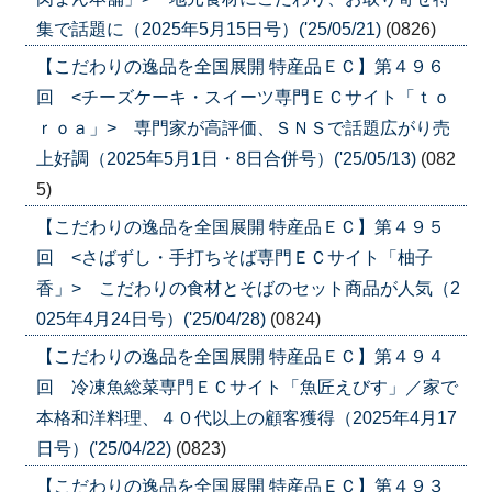
集で話題に（2025年5月15日号）('25/05/21)
(0826)
【こだわりの逸品を全国展開 特産品ＥＣ】第４９６
回 <チーズケーキ・スイーツ専門ＥＣサイト「ｔｏ
ｒｏａ」> 専門家が高評価、ＳＮＳで話題広がり売
上好調（2025年5月1日・8日合併号）('25/05/13)
(082
5)
【こだわりの逸品を全国展開 特産品ＥＣ】第４９５
回 <さばずし・手打ちそば専門ＥＣサイト「柚子
香」> こだわりの食材とそばのセット商品が人気（2
025年4月24日号）('25/04/28)
(0824)
【こだわりの逸品を全国展開 特産品ＥＣ】第４９４
回 冷凍魚総菜専門ＥＣサイト「魚匠えびす」／家で
本格和洋料理、４０代以上の顧客獲得（2025年4月17
日号）('25/04/22)
(0823)
【こだわりの逸品を全国展開 特産品ＥＣ】第４９３