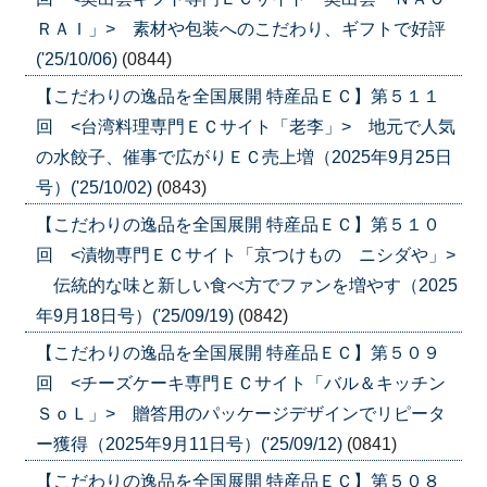
ＲＡＩ」> 素材や包装へのこだわり、ギフトで好評
('25/10/06)
(0844)
【こだわりの逸品を全国展開 特産品ＥＣ】第５１１
回 <台湾料理専門ＥＣサイト「老李」> 地元で人気
の水餃子、催事で広がりＥＣ売上増（2025年9月25日
号）('25/10/02)
(0843)
【こだわりの逸品を全国展開 特産品ＥＣ】第５１０
回 <漬物専門ＥＣサイト「京つけもの ニシダや」>
伝統的な味と新しい食べ方でファンを増やす（2025
年9月18日号）('25/09/19)
(0842)
【こだわりの逸品を全国展開 特産品ＥＣ】第５０９
回 <チーズケーキ専門ＥＣサイト「バル＆キッチン
ＳｏＬ」> 贈答用のパッケージデザインでリピータ
ー獲得（2025年9月11日号）('25/09/12)
(0841)
【こだわりの逸品を全国展開 特産品ＥＣ】第５０８