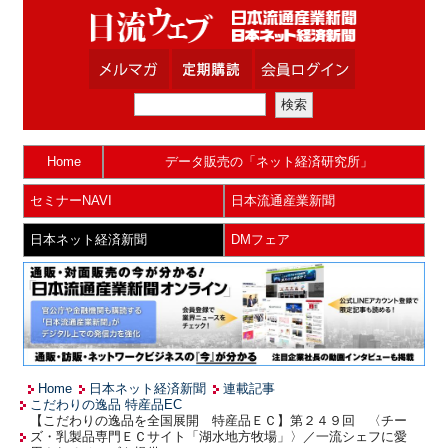
Home
データ販売の「ネット経済研究所」
セミナーNAVI
日本流通産業新聞
日本ネット経済新聞
DMフェア
Home
日本ネット経済新聞
連載記事
こだわりの逸品 特産品EC
【こだわりの逸品を全国展開 特産品ＥＣ】第２４９回 〈チー
ズ・乳製品専門ＥＣサイト「湖水地方牧場」〉／一流シェフに愛