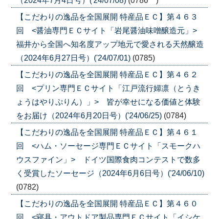
（2024年7月4日号）('24/07/08)
(0786 )
【こだわりの逸品を全国展開 特産品ＥＣ】第４６３
回 <醤油専門ＥＣサイト「岩尾醤油味噌醸造元」>
福井から全国へ知名度アップ地元で愛される天然醸造
（2024年6月27日号）('24/07/01)
(0785)
【こだわりの逸品を全国展開 特産品ＥＣ】第４６２
回 <プリン専門ＥＣサイト「江戸流行婦凛（とうき
ょうはやりぷりん）」> 皆が幸せになる価値と体験
をお届け（2024年6月20日号）('24/06/25)
(0784)
【こだわりの逸品を全国展開 特産品ＥＣ】第４６１
回 <ハム・ソーセージ専門ＥＣサイト「スモークハ
ウスファイン」> ドイツ国際食肉コンテストで数多
く受賞したソーセージ（2024年6月6日号）('24/06/10)
(0782)
【こだわりの逸品を全国展開 特産品ＥＣ】第４６０
回 <寝具・アウトドア製品専門ＥＣサイト「イシケ