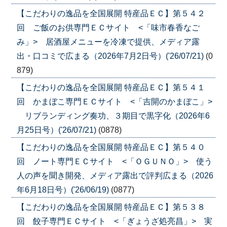
【こだわりの逸品を全国展開 特産品ＥＣ】第５４２
回 ご飯のお供専門ＥＣサイト <「味市春香なご
み」> 居酒屋メニューを冷凍で提供、メディア露
出・口コミで広まる（2026年7月2日号）('26/07/21)
(0
879)
【こだわりの逸品を全国展開 特産品ＥＣ】第５４１
回 かまぼこ専門ＥＣサイト <「吉開のかまぼこ」>
リブランディング奏功、３期目で黒字化（2026年6
月25日号）('26/07/21)
(0878)
【こだわりの逸品を全国展開 特産品ＥＣ】第５４０
回 ノート専門ＥＣサイト <「ＯＧＵＮＯ」> 使う
人の声を聞き開発、メディア露出で評判広まる（2026
年6月18日号）('26/06/19)
(0877)
【こだわりの逸品を全国展開 特産品ＥＣ】第５３８
回 餃子専門ＥＣサイト <「ぎょうざ処亮昌」> 実