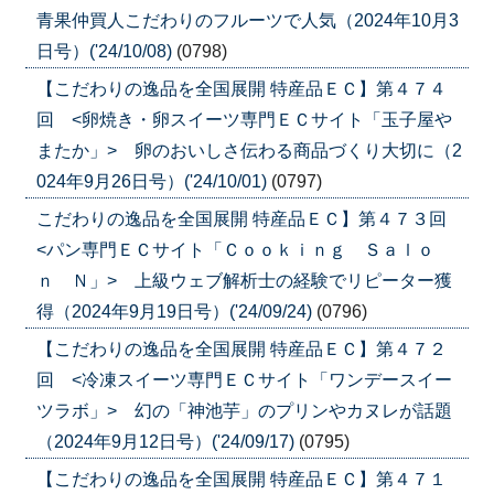
青果仲買人こだわりのフルーツで人気（2024年10月3
日号）('24/10/08)
(0798)
【こだわりの逸品を全国展開 特産品ＥＣ】第４７４
回 <卵焼き・卵スイーツ専門ＥＣサイト「玉子屋や
またか」> 卵のおいしさ伝わる商品づくり大切に（2
024年9月26日号）('24/10/01)
(0797)
こだわりの逸品を全国展開 特産品ＥＣ】第４７３回
<パン専門ＥＣサイト「Ｃｏｏｋｉｎｇ Ｓａｌｏ
ｎ Ｎ」> 上級ウェブ解析士の経験でリピーター獲
得（2024年9月19日号）('24/09/24)
(0796)
【こだわりの逸品を全国展開 特産品ＥＣ】第４７２
回 <冷凍スイーツ専門ＥＣサイト「ワンデースイー
ツラボ」> 幻の「神池芋」のプリンやカヌレが話題
（2024年9月12日号）('24/09/17)
(0795)
【こだわりの逸品を全国展開 特産品ＥＣ】第４７１