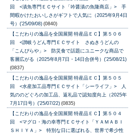
回 <漬魚専門ＥＣサイト「吟醤漬の魚隆商店」> 手
間暇かけたおいしさがギフトで人気に（2025年9月4日
号）('25/09/08)
(0840)
【こだわりの逸品を全国展開 特産品ＥＣ】第５０６
回 <讃岐うどん専門ＥＣサイト さぬきうどんの
「こんぴらや」> 防災食で話題にユニークな商品で
客層広がる（2025年8月7日・14日合併号）('25/08/21)
(0837)
【こだわりの逸品を全国展開 特産品ＥＣ】第５０５
回 <水産加工品専門ＥＣサイト「シーライフ」> 人
気ののどぐろの加工品、返礼品で認知度向上（2025年
7月17日号）('25/07/22)
(0835)
【こだわりの逸品を全国展開 特産品ＥＣ】第５０４
回 <マグロ・海の幸専門ＥＣサイト「ＹＡＭＡＢＩ
ＳＨＩＹＡ」> 特別な日に選ばれる、世界で希少性