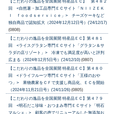
【こだわりの逸品を全国展開 特産品ＥＣ】 第４８２
回 <自然薯・加工品専門ＥＣサイト「ＮＩＩＺＥＫ
Ｉ ｆｏｏｄｓｅｒｖｉｃｅ」> チーズケーキなど
独自商品で認知拡大（2024年12月12日号）('24/12/17)
(0808)
【こだわりの逸品を全国展開 特産品ＥＣ】第４８１
回 <ライスグラタン専門ＥＣサイト「グラタン＆サ
ラダの店リゾート」> 冷凍でも満足度が高いと評判
広まる（2024年12月5日号）('24/12/10)
(0807)
【こだわりの逸品を全国展開 特産品ＥＣ】第４８０
回 <ドライフルーツ専門ＥＣサイト「王様のおや
つ」> 果物農家をＣＦで支援し商品化、ＥＣを開始
（2024年11月21日号）('24/11/26)
(0805)
【こだわりの逸品を全国展開 特産品ＥＣ】第４７９
回 <明石だこ珍味・おつまみ専門ＥＣサイト「明石
マルシェ」> 顧客の声でリニューアルした無添加お