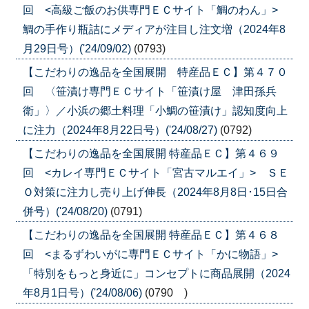
回 <高級ご飯のお供専門ＥＣサイト「鯛のわん」>
鯛の手作り瓶詰にメディアが注目し注文増（2024年8
月29日号）('24/09/02)
(0793)
【こだわりの逸品を全国展開 特産品ＥＣ】第４７０
回 〈笹漬け専門ＥＣサイト「笹漬け屋 津田孫兵
衛」〉／小浜の郷土料理「小鯛の笹漬け」認知度向上
に注力（2024年8月22日号）('24/08/27)
(0792)
【こだわりの逸品を全国展開 特産品ＥＣ】第４６９
回 <カレイ専門ＥＣサイト「宮古マルエイ」> ＳＥ
Ｏ対策に注力し売り上げ伸長（2024年8月8日･15日合
併号）('24/08/20)
(0791)
【こだわりの逸品を全国展開 特産品ＥＣ】第４６８
回 <まるずわいがに専門ＥＣサイト「かに物語」>
「特別をもっと身近に」コンセプトに商品展開（2024
年8月1日号）('24/08/06)
(0790 )