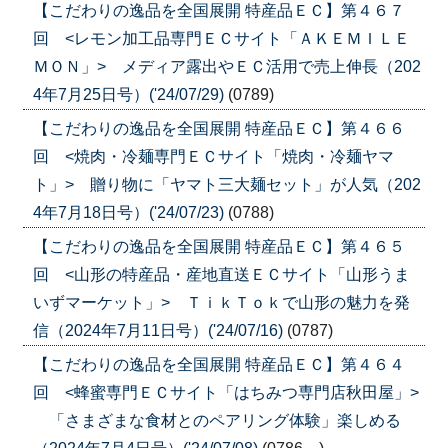
【こだわりの逸品を全国展開 特産品ＥＣ】第４６７
回 <レモン加工品専門ＥＣサイト「ＡＫＥＭＩＬＥ
ＭＯＮ」> メディア露出やＥＣ活用で売上伸長（202
4年7月25日号）('24/07/29)
(0789)
【こだわりの逸品を全国展開 特産品ＥＣ】第４６６
回 <焼肉・冷麺専門ＥＣサイト「焼肉・冷麺ヤマ
ト」> 贈り物に「ヤマト三大麺セット」が人気（202
4年7月18日号）('24/07/23)
(0788)
【こだわりの逸品を全国展開 特産品ＥＣ】第４６５
回 <山形の特産品・産地直送ＥＣサイト「山形うま
いずマーケット」> ＴｉｋＴｏｋで山形の魅力を発
信（2024年7月11日号）('24/07/16)
(0787)
【こだわりの逸品を全国展開 特産品ＥＣ】第４６４
回 <蜂蜜専門ＥＣサイト「はちみつ専門店秋田屋」>
「さまざまな食材とのペアリング体験」楽しめる