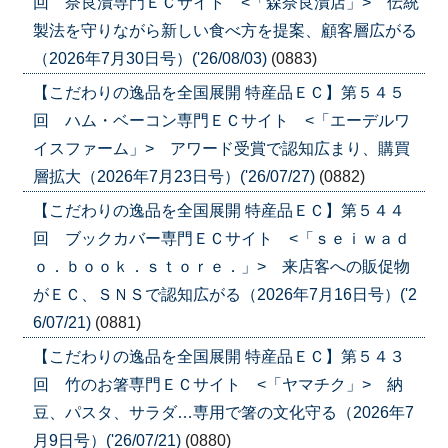
回 奈良漬専門ＥＣサイト <「森奈良漬店」> 伝統
製法を守りながら新しい食べ方を提案、顧客層広がる
（2026年7月30日号）('26/08/03)
(0883)
【こだわりの逸品を全国展開 特産品ＥＣ】第５４５
回 ハム・ベーコン専門ＥＣサイト <「エーデルワ
イスファーム」> アワード受賞で認知広まり、購買
層拡大（2026年7月23日号）('26/07/27)
(0882)
【こだわりの逸品を全国展開 特産品ＥＣ】第５４４
回 ブックカバー専門ＥＣサイト <「ｓｅｉｗａｄ
ｏ．ｂｏｏｋ．ｓｔｏｒｅ．」> 来店客への販促物
がＥＣ、ＳＮＳで認知広がる（2026年7月16日号）('2
6/07/21)
(0881)
【こだわりの逸品を全国展開 特産品ＥＣ】第５４３
回 竹のお箸専門ＥＣサイト <「ヤマチク」> 納
豆、パスタ、サラダ…専用で箸の文化守る（2026年7
月9日号）('26/07/21)
(0880)