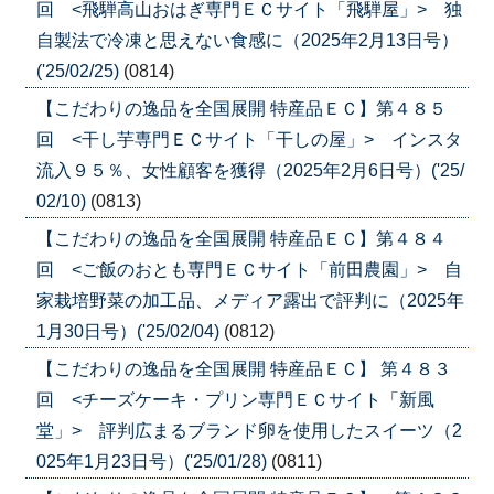
回 <飛騨高山おはぎ専門ＥＣサイト「飛騨屋」> 独
自製法で冷凍と思えない食感に（2025年2月13日号）
('25/02/25)
(0814)
【こだわりの逸品を全国展開 特産品ＥＣ】第４８５
回 <干し芋専門ＥＣサイト「干しの屋」> インスタ
流入９５％、女性顧客を獲得（2025年2月6日号）('25/
02/10)
(0813)
【こだわりの逸品を全国展開 特産品ＥＣ】第４８４
回 <ご飯のおとも専門ＥＣサイト「前田農園」> 自
家栽培野菜の加工品、メディア露出で評判に（2025年
1月30日号）('25/02/04)
(0812)
【こだわりの逸品を全国展開 特産品ＥＣ】 第４８３
回 <チーズケーキ・プリン専門ＥＣサイト「新風
堂」> 評判広まるブランド卵を使用したスイーツ（2
025年1月23日号）('25/01/28)
(0811)