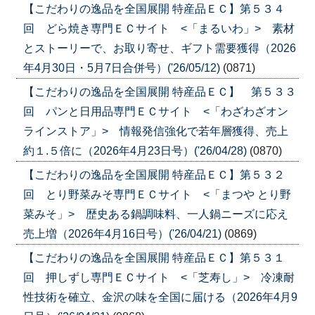
【こだわりの逸品を全国展開 特産品ＥＣ】第５３４
回 どら焼き専門ＥＣサイト <「まるいわ」> 素材
とストーリーで、お取り寄せ、ギフト需要獲得（2026
年4月30日・5月7日合併号）('26/05/12)
(0871)
【こだわりの逸品を全国展開 特産品ＥＣ】 第５３３
回 パンと日用品専門ＥＣサイト <「わざわざオン
ラインストア」> 情報発信強化で若年層獲得、売上
約１.５倍に（2026年4月23日号）('26/04/28)
(0870)
【こだわりの逸品を全国展開 特産品ＥＣ】第５３２
回 とり野菜みそ専門ＥＣサイト <「まつや とり野
菜みそ」> 歴史ある鍋調味料、一人鍋ニーズに応え
売上増（2026年4月16日号）('26/04/21)
(0869)
【こだわりの逸品を全国展開 特産品ＥＣ】第５３１
回 押しずし専門ＥＣサイト <「芝寿し」> 冷凍耐
性技術を確立、金沢の味を全国に届ける（2026年4月9