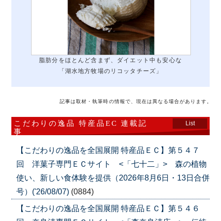
脂肪分をほとんど含まず、ダイエット中も安心な
「湖水地方牧場のリコッタチーズ」
記事は取材・執筆時の情報で、現在は異なる場合があります。
こだわりの逸品 特産品EC 連載記
List
事
【こだわりの逸品を全国展開 特産品ＥＣ】第５４７
回 洋菓子専門ＥＣサイト <「七十二」> 森の植物
使い、新しい食体験を提供（2026年8月6日・13日合併
号）('26/08/07)
(0884)
【こだわりの逸品を全国展開 特産品ＥＣ】第５４６