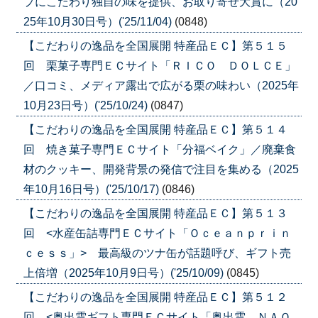
プにこだわり独自の味を提供、お取り寄せ大賞に（20
25年10月30日号）('25/11/04)
(0848)
【こだわりの逸品を全国展開 特産品ＥＣ】第５１５
回 栗菓子専門ＥＣサイト「ＲＩＣＯ ＤＯＬＣＥ」
／口コミ、メディア露出で広がる栗の味わい（2025年
10月23日号）('25/10/24)
(0847)
【こだわりの逸品を全国展開 特産品ＥＣ】第５１４
回 焼き菓子専門ＥＣサイト「分福ベイク」／廃棄食
材のクッキー、開発背景の発信で注目を集める（2025
年10月16日号）('25/10/17)
(0846)
【こだわりの逸品を全国展開 特産品ＥＣ】第５１３
回 <水産缶詰専門ＥＣサイト「Ｏｃｅａｎｐｒｉｎ
ｃｅｓｓ」> 最高級のツナ缶が話題呼び、ギフト売
上倍増（2025年10月9日号）('25/10/09)
(0845)
【こだわりの逸品を全国展開 特産品ＥＣ】第５１２
回 <奥出雲ギフト専門ＥＣサイト「奥出雲 ＮＡＯ