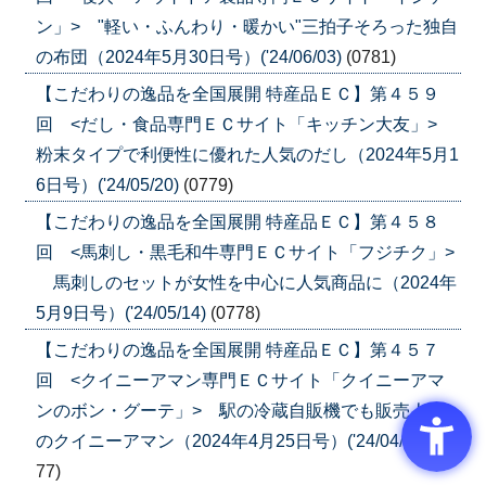
ン」> "軽い・ふんわり・暖かい"三拍子そろった独自
の布団（2024年5月30日号）('24/06/03)
(0781)
【こだわりの逸品を全国展開 特産品ＥＣ】第４５９
回 <だし・食品専門ＥＣサイト「キッチン大友」>
粉末タイプで利便性に優れた人気のだし（2024年5月1
6日号）('24/05/20)
(0779)
【こだわりの逸品を全国展開 特産品ＥＣ】第４５８
回 <馬刺し・黒毛和牛専門ＥＣサイト「フジチク」>
馬刺しのセットが女性を中心に人気商品に（2024年
5月9日号）('24/05/14)
(0778)
【こだわりの逸品を全国展開 特産品ＥＣ】第４５７
回 <クイニーアマン専門ＥＣサイト「クイニーアマ
ンのボン・グーテ」> 駅の冷蔵自販機でも販売人気
のクイニーアマン（2024年4月25日号）('24/04/26)
(07
77)