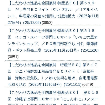
【こだわりの逸品を全国展開 特産品ＥＣ】第５１９
回 だし専門ＥＣサイト「やいづ善八」／リアルイベ
ント、料理家の発信を活用して認知拡大（2025年11月
27日号）('25/12/05)
(0852)
【こだわりの逸品を全国展開 特産品ＥＣ】第５１８
回 イチゴ・スイーツ専門ＥＣサイト「いちごの里オ
ンラインショップ」／ＥＣ専門部署立ち上げ、季節商
品・ギフト品売上増（2025年11月20日号）('25/11/26)
(0851)
【こだわりの逸品を全国展開 特産品ＥＣ】第５１７
回 カニ・海鮮加工商品専門ＥＣサイト〈「京都丹
後 海鮮の匠魚政」〉／ゆで技術を追求、自宅用需要
も取り込む（2025年11月6日号）('25/11/11)
(0849)
【こだわりの逸品を全国展開 特産品ＥＣ】 第５１６
回 沖縄そば専門ＥＣサイト<「にしんすに」>／スー