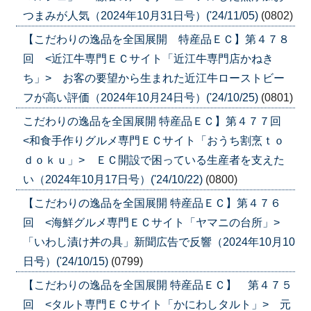
つまみが人気（2024年10月31日号）('24/11/05)
(0802)
【こだわりの逸品を全国展開 特産品ＥＣ】第４７８
回 <近江牛専門ＥＣサイト「近江牛専門店かねき
ち」> お客の要望から生まれた近江牛ローストビー
フが高い評価（2024年10月24日号）('24/10/25)
(0801)
こだわりの逸品を全国展開 特産品ＥＣ】第４７７回
<和食手作りグルメ専門ＥＣサイト「おうち割烹ｔｏ
ｄｏｋｕ」> ＥＣ開設で困っている生産者を支えた
い（2024年10月17日号）('24/10/22)
(0800)
【こだわりの逸品を全国展開 特産品ＥＣ】第４７６
回 <海鮮グルメ専門ＥＣサイト「ヤマニの台所」>
「いわし漬け丼の具」新聞広告で反響（2024年10月10
日号）('24/10/15)
(0799)
【こだわりの逸品を全国展開 特産品ＥＣ】 第４７５
回 <タルト専門ＥＣサイト「かにわしタルト」> 元