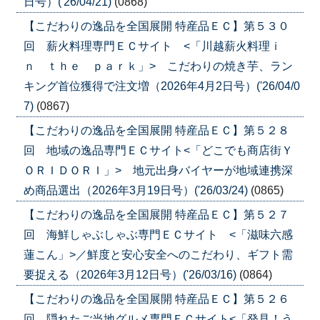
日号）('26/04/21)
(0868)
【こだわりの逸品を全国展開 特産品ＥＣ】第５３０
回 薪火料理専門ＥＣサイト <「川越薪火料理ｉ
ｎ ｔｈｅ ｐａｒｋ」> こだわりの焼き芋、ラン
キング首位獲得で注文増（2026年4月2日号）('26/04/0
7)
(0867)
【こだわりの逸品を全国展開 特産品ＥＣ】第５２８
回 地域の逸品専門ＥＣサイト<「どこでも商店街Ｙ
ＯＲＩＤＯＲＩ」> 地元出身バイヤーが地域連携深
め商品選出（2026年3月19日号）('26/03/24)
(0865)
【こだわりの逸品を全国展開 特産品ＥＣ】第５２７
回 海鮮しゃぶしゃぶ専門ＥＣサイト <「滋味六感
蓮こん」>／鮮度と安心安全へのこだわり、ギフト需
要捉える（2026年3月12日号）('26/03/16)
(0864)
【こだわりの逸品を全国展開 特産品ＥＣ】第５２６
回 隠れたご当地グルメ専門ＥＣサイト<「発見！う