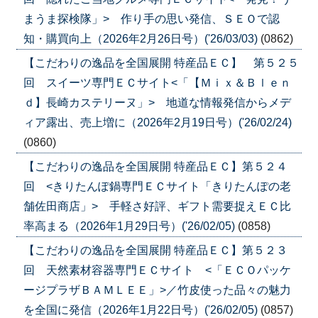
まうま探検隊」> 作り手の思い発信、ＳＥＯで認
知・購買向上（2026年2月26日号）('26/03/03)
(0862)
【こだわりの逸品を全国展開 特産品ＥＣ】 第５２５
回 スイーツ専門ＥＣサイト<「【Ｍｉｘ＆Ｂｌｅｎ
ｄ】長崎カステリーヌ」> 地道な情報発信からメデ
ィア露出、売上増に（2026年2月19日号）('26/02/24)
(0860)
【こだわりの逸品を全国展開 特産品ＥＣ】第５２４
回 <きりたんぽ鍋専門ＥＣサイト「きりたんぽの老
舗佐田商店」> 手軽さ好評、ギフト需要捉えＥＣ比
率高まる（2026年1月29日号）('26/02/05)
(0858)
【こだわりの逸品を全国展開 特産品ＥＣ】第５２３
回 天然素材容器専門ＥＣサイト <「ＥＣＯパッケ
ージプラザＢＡＭＬＥＥ」>／竹皮使った品々の魅力
を全国に発信（2026年1月22日号）('26/02/05)
(0857)