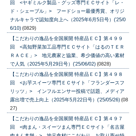
回 <ヤギミルク製品・グッズ専門ＥＣサイト「レ・
ド・シェーブル」> フードショー最優秀賞、オリジ
ナルキャラで認知度向上へ（2025年6月5日号）('25/0
6/10)
(0829)
【こだわりの逸品を全国展開 特産品ＥＣ】第４９９
回 <高知野菜加工品専門ＥＣサイト「はるのＴＥＲ
ＲＡＣＥ」> 地元農家と協業、希少価値の高い素材
で人気（2025年5月29日号）('25/06/02)
(0828)
【こだわりの逸品を全国展開 特産品ＥＣ】第４９８
回 <お芋スイーツ専門ＥＣサイト「フランダースフ
リッツ」> インフルエンサー投稿で話題、メディア
露出増で売上向上（2025年5月22日号）('25/05/26)
(08
27)
【こだわりの逸品を全国展開 特産品ＥＣ】第４９７
回 <肉まん・スイーツまん専門ＥＣサイト「名古屋
肉まん本舗」> 地元食材にこだわり、お取り寄せ特