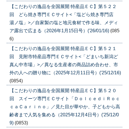
【こだわりの逸品を全国展開 特産品ＥＣ】第５２２
回 どら焼き専門ＥＣサイト<「塩どら焼き専門店
湯ノ塩」>／自家製の塩と地元食材で作る味、メディ
ア露出で広まる（2026年1月15日号）('26/01/16)
(085
6)
【こだわりの逸品を全国展開 特産品ＥＣ】第５２１
回 見附市特産品専門ＥＣサイト<「どまいち新潟ど
真ん中市場」>／異なる生産者の商品詰め合わせ、市
外の人への贈り物に（2025年12月11日号）('25/12/16)
(0854)
【こだわりの逸品を全国展開 特産品ＥＣ】第５２０
回 スイーツ専門ＥＣサイト「ＤｏｌｃｅｄｉＲｏｃ
ｃａＣａｒｉｎｏ」／見た目が華やか、子どもから高
齢者まで人気を集める（2025年12月4日号）('25/12/0
9)
(0853)