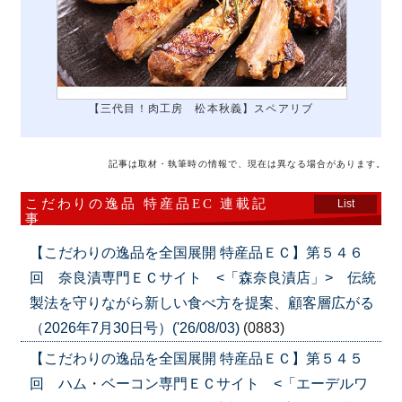
【三代目！肉工房 松本秋義】スペアリブ
記事は取材・執筆時の情報で、現在は異なる場合があります。
こだわりの逸品 特産品EC 連載記
List
事
【こだわりの逸品を全国展開 特産品ＥＣ】第５４６
回 奈良漬専門ＥＣサイト <「森奈良漬店」> 伝統
製法を守りながら新しい食べ方を提案、顧客層広がる
（2026年7月30日号）('26/08/03)
(0883)
【こだわりの逸品を全国展開 特産品ＥＣ】第５４５
回 ハム・ベーコン専門ＥＣサイト <「エーデルワ