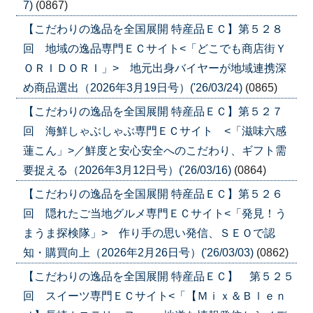
7)
(0867)
【こだわりの逸品を全国展開 特産品ＥＣ】第５２８
回 地域の逸品専門ＥＣサイト<「どこでも商店街Ｙ
ＯＲＩＤＯＲＩ」> 地元出身バイヤーが地域連携深
め商品選出（2026年3月19日号）('26/03/24)
(0865)
【こだわりの逸品を全国展開 特産品ＥＣ】第５２７
回 海鮮しゃぶしゃぶ専門ＥＣサイト <「滋味六感
蓮こん」>／鮮度と安心安全へのこだわり、ギフト需
要捉える（2026年3月12日号）('26/03/16)
(0864)
【こだわりの逸品を全国展開 特産品ＥＣ】第５２６
回 隠れたご当地グルメ専門ＥＣサイト<「発見！う
まうま探検隊」> 作り手の思い発信、ＳＥＯで認
知・購買向上（2026年2月26日号）('26/03/03)
(0862)
【こだわりの逸品を全国展開 特産品ＥＣ】 第５２５
回 スイーツ専門ＥＣサイト<「【Ｍｉｘ＆Ｂｌｅｎ