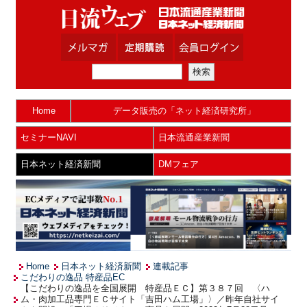
Home
データ販売の「ネット経済研究所」
セミナーNAVI
日本流通産業新聞
日本ネット経済新聞
DMフェア
Home
日本ネット経済新聞
連載記事
こだわりの逸品 特産品EC
【こだわりの逸品を全国展開 特産品ＥＣ】第３８７回 〈ハ
ム・肉加工品専門ＥＣサイト「吉田ハム工場」〉／昨年自社サイ