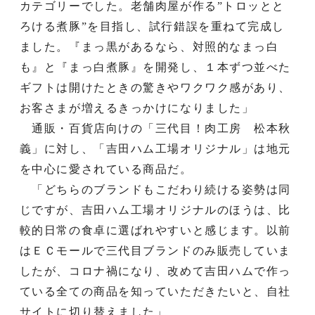
カテゴリーでした。老舗肉屋が作る”トロッとと
ろける煮豚”を目指し、試行錯誤を重ねて完成し
ました。『まっ黒があるなら、対照的なまっ白
も』と『まっ白煮豚』を開発し、１本ずつ並べた
ギフトは開けたときの驚きやワクワク感があり、
お客さまが増えるきっかけになりました」
通販・百貨店向けの「三代目！肉工房 松本秋
義」に対し、「吉田ハム工場オリジナル」は地元
を中心に愛されている商品だ。
「どちらのブランドもこだわり続ける姿勢は同
じですが、吉田ハム工場オリジナルのほうは、比
較的日常の食卓に選ばれやすいと感じます。以前
はＥＣモールで三代目ブランドのみ販売していま
したが、コロナ禍になり、改めて吉田ハムで作っ
ている全ての商品を知っていただきたいと、自社
サイトに切り替えました」