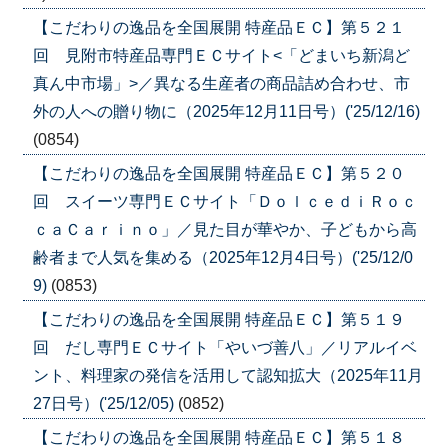
【こだわりの逸品を全国展開 特産品ＥＣ】第５２１
回 見附市特産品専門ＥＣサイト<「どまいち新潟ど
真ん中市場」>／異なる生産者の商品詰め合わせ、市
外の人への贈り物に（2025年12月11日号）('25/12/16)
(0854)
【こだわりの逸品を全国展開 特産品ＥＣ】第５２０
回 スイーツ専門ＥＣサイト「ＤｏｌｃｅｄｉＲｏｃ
ｃａＣａｒｉｎｏ」／見た目が華やか、子どもから高
齢者まで人気を集める（2025年12月4日号）('25/12/0
9)
(0853)
【こだわりの逸品を全国展開 特産品ＥＣ】第５１９
回 だし専門ＥＣサイト「やいづ善八」／リアルイベ
ント、料理家の発信を活用して認知拡大（2025年11月
27日号）('25/12/05)
(0852)
【こだわりの逸品を全国展開 特産品ＥＣ】第５１８