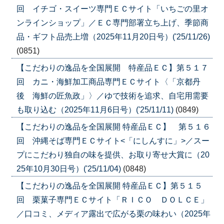
回 イチゴ・スイーツ専門ＥＣサイト「いちごの里オ
ンラインショップ」／ＥＣ専門部署立ち上げ、季節商
品・ギフト品売上増（2025年11月20日号）('25/11/26)
(0851)
【こだわりの逸品を全国展開 特産品ＥＣ】第５１７
回 カニ・海鮮加工商品専門ＥＣサイト〈「京都丹
後 海鮮の匠魚政」〉／ゆで技術を追求、自宅用需要
も取り込む（2025年11月6日号）('25/11/11)
(0849)
【こだわりの逸品を全国展開 特産品ＥＣ】 第５１６
回 沖縄そば専門ＥＣサイト<「にしんすに」>／スー
プにこだわり独自の味を提供、お取り寄せ大賞に（20
25年10月30日号）('25/11/04)
(0848)
【こだわりの逸品を全国展開 特産品ＥＣ】第５１５
回 栗菓子専門ＥＣサイト「ＲＩＣＯ ＤＯＬＣＥ」
／口コミ、メディア露出で広がる栗の味わい（2025年