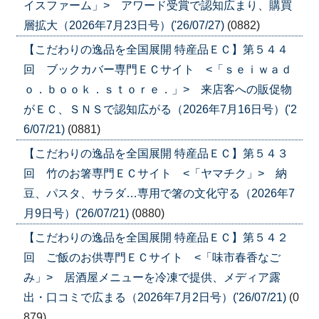
イスファーム」> アワード受賞で認知広まり、購買
層拡大（2026年7月23日号）('26/07/27)
(0882)
【こだわりの逸品を全国展開 特産品ＥＣ】第５４４
回 ブックカバー専門ＥＣサイト <「ｓｅｉｗａｄ
ｏ．ｂｏｏｋ．ｓｔｏｒｅ．」> 来店客への販促物
がＥＣ、ＳＮＳで認知広がる（2026年7月16日号）('2
6/07/21)
(0881)
【こだわりの逸品を全国展開 特産品ＥＣ】第５４３
回 竹のお箸専門ＥＣサイト <「ヤマチク」> 納
豆、パスタ、サラダ…専用で箸の文化守る（2026年7
月9日号）('26/07/21)
(0880)
【こだわりの逸品を全国展開 特産品ＥＣ】第５４２
回 ご飯のお供専門ＥＣサイト <「味市春香なご
み」> 居酒屋メニューを冷凍で提供、メディア露
出・口コミで広まる（2026年7月2日号）('26/07/21)
(0
879)