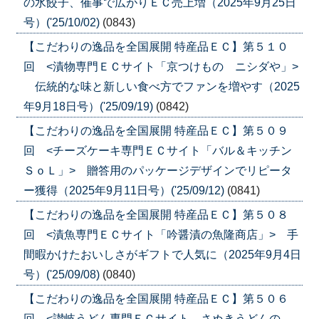
の水餃子、催事で広がりＥＣ売上増（2025年9月25日
号）('25/10/02)
(0843)
【こだわりの逸品を全国展開 特産品ＥＣ】第５１０
回 <漬物専門ＥＣサイト「京つけもの ニシダや」>
伝統的な味と新しい食べ方でファンを増やす（2025
年9月18日号）('25/09/19)
(0842)
【こだわりの逸品を全国展開 特産品ＥＣ】第５０９
回 <チーズケーキ専門ＥＣサイト「バル＆キッチン
ＳｏＬ」> 贈答用のパッケージデザインでリピータ
ー獲得（2025年9月11日号）('25/09/12)
(0841)
【こだわりの逸品を全国展開 特産品ＥＣ】第５０８
回 <漬魚専門ＥＣサイト「吟醤漬の魚隆商店」> 手
間暇かけたおいしさがギフトで人気に（2025年9月4日
号）('25/09/08)
(0840)
【こだわりの逸品を全国展開 特産品ＥＣ】第５０６
回 <讃岐うどん専門ＥＣサイト さぬきうどんの