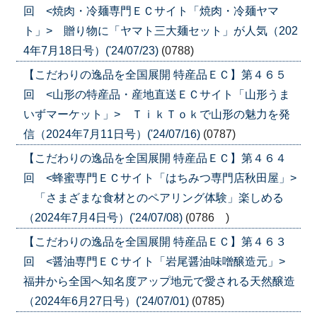
回 <焼肉・冷麺専門ＥＣサイト「焼肉・冷麺ヤマ
ト」> 贈り物に「ヤマト三大麺セット」が人気（202
4年7月18日号）('24/07/23)
(0788)
【こだわりの逸品を全国展開 特産品ＥＣ】第４６５
回 <山形の特産品・産地直送ＥＣサイト「山形うま
いずマーケット」> ＴｉｋＴｏｋで山形の魅力を発
信（2024年7月11日号）('24/07/16)
(0787)
【こだわりの逸品を全国展開 特産品ＥＣ】第４６４
回 <蜂蜜専門ＥＣサイト「はちみつ専門店秋田屋」>
「さまざまな食材とのペアリング体験」楽しめる
（2024年7月4日号）('24/07/08)
(0786 )
【こだわりの逸品を全国展開 特産品ＥＣ】第４６３
回 <醤油専門ＥＣサイト「岩尾醤油味噌醸造元」>
福井から全国へ知名度アップ地元で愛される天然醸造
（2024年6月27日号）('24/07/01)
(0785)