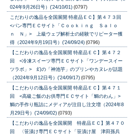
024年9月26日号）('24/10/01)
(0797)
こだわりの逸品を全国展開 特産品ＥＣ】第４７３回
<パン専門ＥＣサイト「Ｃｏｏｋｉｎｇ Ｓａｌｏ
ｎ Ｎ」> 上級ウェブ解析士の経験でリピーター獲
得（2024年9月19日号）('24/09/24)
(0796)
【こだわりの逸品を全国展開 特産品ＥＣ】第４７２
回 <冷凍スイーツ専門ＥＣサイト「ワンデースイー
ツラボ」> 幻の「神池芋」のプリンやカヌレが話題
（2024年9月12日号）('24/09/17)
(0795)
【こだわりの逸品を全国展開 特産品ＥＣ】第４７１
回 <高級ご飯のお供専門ＥＣサイト「鯛のわん」>
鯛の手作り瓶詰にメディアが注目し注文増（2024年8
月29日号）('24/09/02)
(0793)
【こだわりの逸品を全国展開 特産品ＥＣ】第４７０
回 〈笹漬け専門ＥＣサイト「笹漬け屋 津田孫兵