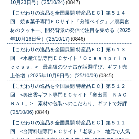
10月23日号）('25/10/24)
(0847)
【こだわりの逸品を全国展開 特産品ＥＣ】第５１４
回 焼き菓子専門ＥＣサイト「分福ベイク」／廃棄食
材のクッキー、開発背景の発信で注目を集める（2025
年10月16日号）('25/10/17)
(0846)
【こだわりの逸品を全国展開 特産品ＥＣ】第５１３
回 <水産缶詰専門ＥＣサイト「Ｏｃｅａｎｐｒｉｎ
ｃｅｓｓ」> 最高級のツナ缶が話題呼び、ギフト売
上倍増（2025年10月9日号）('25/10/09)
(0845)
【こだわりの逸品を全国展開 特産品ＥＣ】第５１２
回 <奥出雲ギフト専門ＥＣサイト「奥出雲 ＮＡＯ
ＲＡＩ」> 素材や包装へのこだわり、ギフトで好評
('25/10/06)
(0844)
【こだわりの逸品を全国展開 特産品ＥＣ】第５１１
回 <台湾料理専門ＥＣサイト「老李」> 地元で人気