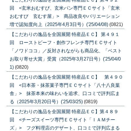
回 <玄米おむすび、玄米パン専門ＥＣサイト「玄米
おむすび 玄むす屋」> 商品改良やバリエーション
増で認知度向上（2025年4月3日号）('25/04/08)
(0821)
【こだわりの逸品を全国展開 特産品ＥＣ】 第４９１
回 ローストビーフ・創作フレンチ専門ＥＣサイト
「ノワドココ」／反対されながらも商品化、「ベスト
お取り寄せ大賞」受賞（2025年3月27日号）('25/04/0
1)
(0820)
【こだわりの逸品を全国展開 特産品ＥＣ】 第４９０
回 <日本茶・抹茶菓子専門ＥＣサイト「八十八良葉
舎」> 抹茶本来の味わいを追求、口コミで評判広ま
る（2025年3月20日号）('25/03/25)
(0819)
【こだわりの逸品を全国展開 特産品ＥＣ】第４８９
回 <チーズスイーツ専門ＥＣサイト「ＩＡＭチー
ズ」> フグ料理店のデザート、口コミで評判広まる