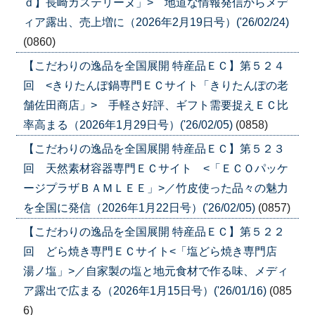
ｄ】長崎カステリーヌ」> 地道な情報発信からメデ
ィア露出、売上増に（2026年2月19日号）('26/02/24)
(0860)
【こだわりの逸品を全国展開 特産品ＥＣ】第５２４
回 <きりたんぽ鍋専門ＥＣサイト「きりたんぽの老
舗佐田商店」> 手軽さ好評、ギフト需要捉えＥＣ比
率高まる（2026年1月29日号）('26/02/05)
(0858)
【こだわりの逸品を全国展開 特産品ＥＣ】第５２３
回 天然素材容器専門ＥＣサイト <「ＥＣＯパッケ
ージプラザＢＡＭＬＥＥ」>／竹皮使った品々の魅力
を全国に発信（2026年1月22日号）('26/02/05)
(0857)
【こだわりの逸品を全国展開 特産品ＥＣ】第５２２
回 どら焼き専門ＥＣサイト<「塩どら焼き専門店
湯ノ塩」>／自家製の塩と地元食材で作る味、メディ
ア露出で広まる（2026年1月15日号）('26/01/16)
(085
6)