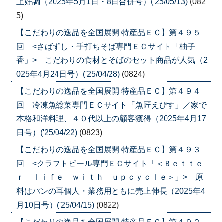
上好調（2025年5月1日・8日合併号）('25/05/13)
(082
5)
【こだわりの逸品を全国展開 特産品ＥＣ】第４９５
回 <さばずし・手打ちそば専門ＥＣサイト「柚子
香」> こだわりの食材とそばのセット商品が人気（2
025年4月24日号）('25/04/28)
(0824)
【こだわりの逸品を全国展開 特産品ＥＣ】第４９４
回 冷凍魚総菜専門ＥＣサイト「魚匠えびす」／家で
本格和洋料理、４０代以上の顧客獲得（2025年4月17
日号）('25/04/22)
(0823)
【こだわりの逸品を全国展開 特産品ＥＣ】第４９３
回 <クラフトビール専門ＥＣサイト「＜Ｂｅｔｔｅ
ｒ ｌｉｆｅ ｗｉｔｈ ｕｐｃｙｃｌｅ＞」> 原
料はパンの耳個人・業務用ともに売上伸長（2025年4
月10日号）('25/04/15)
(0822)
【こだわりの逸品を全国展開 特産品ＥＣ】第４９２