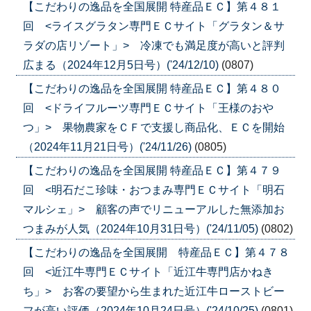
【こだわりの逸品を全国展開 特産品ＥＣ】第４８１
回 <ライスグラタン専門ＥＣサイト「グラタン＆サ
ラダの店リゾート」> 冷凍でも満足度が高いと評判
広まる（2024年12月5日号）('24/12/10)
(0807)
【こだわりの逸品を全国展開 特産品ＥＣ】第４８０
回 <ドライフルーツ専門ＥＣサイト「王様のおや
つ」> 果物農家をＣＦで支援し商品化、ＥＣを開始
（2024年11月21日号）('24/11/26)
(0805)
【こだわりの逸品を全国展開 特産品ＥＣ】第４７９
回 <明石だこ珍味・おつまみ専門ＥＣサイト「明石
マルシェ」> 顧客の声でリニューアルした無添加お
つまみが人気（2024年10月31日号）('24/11/05)
(0802)
【こだわりの逸品を全国展開 特産品ＥＣ】第４７８
回 <近江牛専門ＥＣサイト「近江牛専門店かねき
ち」> お客の要望から生まれた近江牛ローストビー
フが高い評価（2024年10月24日号）('24/10/25)
(0801)