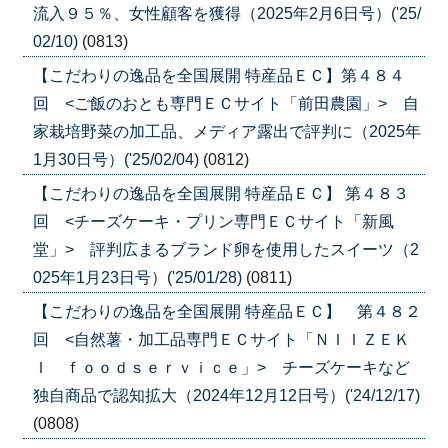
流入９５％、女性顧客を獲得（2025年2月6日号）('25/
02/10)
(0813)
【こだわりの逸品を全国展開 特産品ＥＣ】第４８４
回 <ご飯のおとも専門ＥＣサイト「前田農園」> 自
家栽培野菜の加工品、メディア露出で評判に（2025年
1月30日号）('25/02/04)
(0812)
【こだわりの逸品を全国展開 特産品ＥＣ】 第４８３
回 <チーズケーキ・プリン専門ＥＣサイト「新風
堂」> 評判広まるブランド卵を使用したスイーツ（2
025年1月23日号）('25/01/28)
(0811)
【こだわりの逸品を全国展開 特産品ＥＣ】 第４８２
回 <自然薯・加工品専門ＥＣサイト「ＮＩＩＺＥＫ
Ｉ ｆｏｏｄｓｅｒｖｉｃｅ」> チーズケーキなど
独自商品で認知拡大（2024年12月12日号）('24/12/17)
(0808)