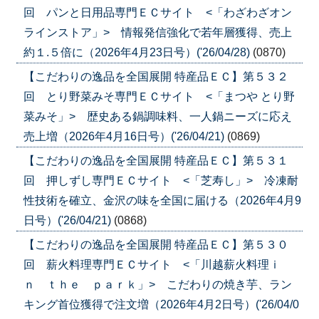
回 パンと日用品専門ＥＣサイト <「わざわざオン
ラインストア」> 情報発信強化で若年層獲得、売上
約１.５倍に（2026年4月23日号）('26/04/28)
(0870)
【こだわりの逸品を全国展開 特産品ＥＣ】第５３２
回 とり野菜みそ専門ＥＣサイト <「まつや とり野
菜みそ」> 歴史ある鍋調味料、一人鍋ニーズに応え
売上増（2026年4月16日号）('26/04/21)
(0869)
【こだわりの逸品を全国展開 特産品ＥＣ】第５３１
回 押しずし専門ＥＣサイト <「芝寿し」> 冷凍耐
性技術を確立、金沢の味を全国に届ける（2026年4月9
日号）('26/04/21)
(0868)
【こだわりの逸品を全国展開 特産品ＥＣ】第５３０
回 薪火料理専門ＥＣサイト <「川越薪火料理ｉ
ｎ ｔｈｅ ｐａｒｋ」> こだわりの焼き芋、ラン
キング首位獲得で注文増（2026年4月2日号）('26/04/0