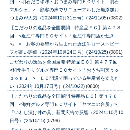
回 <明石だこ珍味・おつまみ専門ＥＣサイト「明石
マルシェ」> 顧客の声でリニューアルした無添加お
つまみが人気（2024年10月31日号）('24/11/05)
(0802)
【こだわりの逸品を全国展開 特産品ＥＣ】第４７８
回 <近江牛専門ＥＣサイト「近江牛専門店かねき
ち」> お客の要望から生まれた近江牛ローストビー
フが高い評価（2024年10月24日号）('24/10/25)
(0801)
こだわりの逸品を全国展開 特産品ＥＣ】第４７７回
<和食手作りグルメ専門ＥＣサイト「おうち割烹ｔｏ
ｄｏｋｕ」> ＥＣ開設で困っている生産者を支えた
い（2024年10月17日号）('24/10/22)
(0800)
【こだわりの逸品を全国展開 特産品ＥＣ】第４７６
回 <海鮮グルメ専門ＥＣサイト「ヤマニの台所」>
「いわし漬け丼の具」新聞広告で反響（2024年10月10
日号）('24/10/15)
(0799)