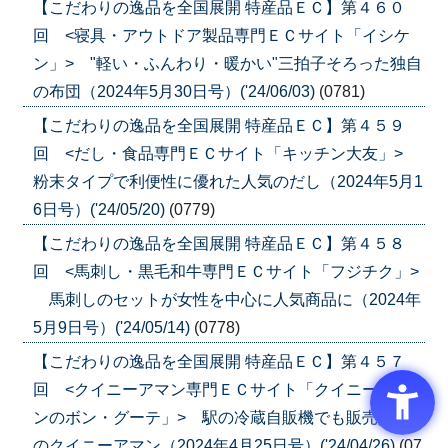
【こだわりの逸品を全国展開 特産品ＥＣ】第４６０
回 <寝具・アウトドア製品専門ＥＣサイト「イシケ
ン」> "軽い・ふんわり・暖かい"三拍子そろった独自
の布団（2024年5月30日号）('24/06/03)
(0781)
【こだわりの逸品を全国展開 特産品ＥＣ】第４５９
回 <だし・食品専門ＥＣサイト「キッチン大友」>
粉末タイプで利便性に優れた人気のだし（2024年5月1
6日号）('24/05/20)
(0779)
【こだわりの逸品を全国展開 特産品ＥＣ】第４５８
回 <馬刺し・黒毛和牛専門ＥＣサイト「フジチク」>
馬刺しのセットが女性を中心に人気商品に（2024年
5月9日号）('24/05/14)
(0778)
【こだわりの逸品を全国展開 特産品ＥＣ】第４５７
回 <クイニーアマン専門ＥＣサイト「クイニーアマ
ンのボン・グーテ」> 駅の冷蔵自販機でも販売人気
のクイニーアマン（2024年4月25日号）('24/04/26)
(07