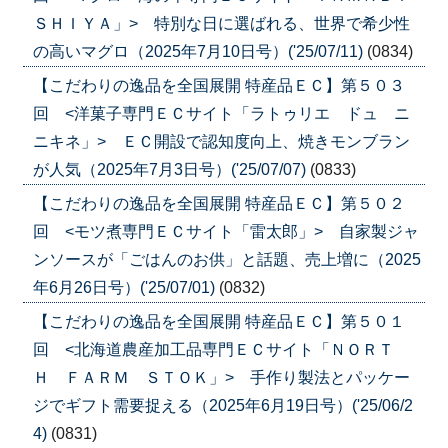
ＳＨＩＹＡ」> 特別な日に選ばれる、世界で希少性
の高いマグロ（2025年7月10日号）('25/07/11)
(0834)
【こだわりの逸品を全国展開 特産品ＥＣ】第５０３
回 <洋菓子専門ＥＣサイト「ラトゥリエ ドュ ニ
ニキネ」> ＥＣ開設で認知度向上、焼きモンブラン
が人気（2025年7月3日号）('25/07/07)
(0833)
【こだわりの逸品を全国展開 特産品ＥＣ】第５０２
回 <モツ煮専門ＥＣサイト「雷太郎」> 自家製ジャ
ンソースが「ごはんのお供」と話題、売上増に（2025
年6月26日号）('25/07/01)
(0832)
【こだわりの逸品を全国展開 特産品ＥＣ】第５０１
回 <北海道農産加工品専門ＥＣサイト「ＮＯＲＴ
Ｈ ＦＡＲＭ ＳＴＯＫ」> 手作り製法とパッケー
ジでギフト需要捉える（2025年6月19日号）('25/06/2
4)
(0831)