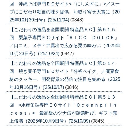
回 沖縄そば専門ＥＣサイト<「にしんすに」>／スー
プにこだわり独自の味を提供、お取り寄せ大賞に（20
25年10月30日号）('25/11/04)
(0848)
【こだわりの逸品を全国展開 特産品ＥＣ】第５１５
回 栗菓子専門ＥＣサイト「ＲＩＣＯ ＤＯＬＣＥ」
／口コミ、メディア露出で広がる栗の味わい（2025年
10月23日号）('25/10/24)
(0847)
【こだわりの逸品を全国展開 特産品ＥＣ】第５１４
回 焼き菓子専門ＥＣサイト「分福ベイク」／廃棄食
材のクッキー、開発背景の発信で注目を集める（2025
年10月16日号）('25/10/17)
(0846)
【こだわりの逸品を全国展開 特産品ＥＣ】第５１３
回 <水産缶詰専門ＥＣサイト「Ｏｃｅａｎｐｒｉｎ
ｃｅｓｓ」> 最高級のツナ缶が話題呼び、ギフト売
上倍増（2025年10月9日号）('25/10/09)
(0845)