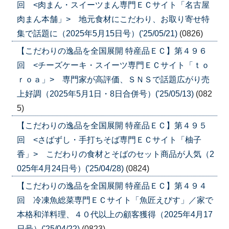
回 <肉まん・スイーツまん専門ＥＣサイト「名古屋
肉まん本舗」> 地元食材にこだわり、お取り寄せ特
集で話題に（2025年5月15日号）('25/05/21)
(0826)
【こだわりの逸品を全国展開 特産品ＥＣ】第４９６
回 <チーズケーキ・スイーツ専門ＥＣサイト「ｔｏ
ｒｏａ」> 専門家が高評価、ＳＮＳで話題広がり売
上好調（2025年5月1日・8日合併号）('25/05/13)
(082
5)
【こだわりの逸品を全国展開 特産品ＥＣ】第４９５
回 <さばずし・手打ちそば専門ＥＣサイト「柚子
香」> こだわりの食材とそばのセット商品が人気（2
025年4月24日号）('25/04/28)
(0824)
【こだわりの逸品を全国展開 特産品ＥＣ】第４９４
回 冷凍魚総菜専門ＥＣサイト「魚匠えびす」／家で
本格和洋料理、４０代以上の顧客獲得（2025年4月17
日号）('25/04/22)
(0823)