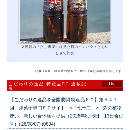
２種類の「だし道楽」は見た目のインパクトとおい
しさで評判
記事は取材・執筆時の情報で、現在は異なる場合があります。
こだわりの逸品 特産品EC 連載記
List
事
【こだわりの逸品を全国展開 特産品ＥＣ】第５４７
回 洋菓子専門ＥＣサイト <「七十二」> 森の植物
使い、新しい食体験を提供（2026年8月6日・13日合併
号）('26/08/07)
(0884)