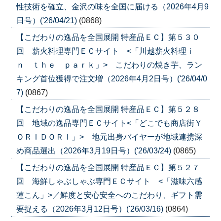
性技術を確立、金沢の味を全国に届ける（2026年4月9
日号）('26/04/21)
(0868)
【こだわりの逸品を全国展開 特産品ＥＣ】第５３０
回 薪火料理専門ＥＣサイト <「川越薪火料理ｉ
ｎ ｔｈｅ ｐａｒｋ」> こだわりの焼き芋、ラン
キング首位獲得で注文増（2026年4月2日号）('26/04/0
7)
(0867)
【こだわりの逸品を全国展開 特産品ＥＣ】第５２８
回 地域の逸品専門ＥＣサイト<「どこでも商店街Ｙ
ＯＲＩＤＯＲＩ」> 地元出身バイヤーが地域連携深
め商品選出（2026年3月19日号）('26/03/24)
(0865)
【こだわりの逸品を全国展開 特産品ＥＣ】第５２７
回 海鮮しゃぶしゃぶ専門ＥＣサイト <「滋味六感
蓮こん」>／鮮度と安心安全へのこだわり、ギフト需
要捉える（2026年3月12日号）('26/03/16)
(0864)