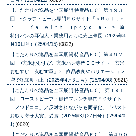
【こだわりの逸品を全国展開 特産品ＥＣ】第４９３
回 <クラフトビール専門ＥＣサイト「＜Ｂｅｔｔｅ
ｒ ｌｉｆｅ ｗｉｔｈ ｕｐｃｙｃｌｅ＞」> 原
料はパンの耳個人・業務用ともに売上伸長（2025年4
月10日号）('25/04/15)
(0822)
【こだわりの逸品を全国展開 特産品ＥＣ】第４９２
回 <玄米おむすび、玄米パン専門ＥＣサイト「玄米
おむすび 玄むす屋」> 商品改良やバリエーション
増で認知度向上（2025年4月3日号）('25/04/08)
(0821)
【こだわりの逸品を全国展開 特産品ＥＣ】 第４９１
回 ローストビーフ・創作フレンチ専門ＥＣサイト
「ノワドココ」／反対されながらも商品化、「ベスト
お取り寄せ大賞」受賞（2025年3月27日号）('25/04/0
1)
(0820)
【こだわりの逸品を全国展開 特産品ＥＣ】 第４９０