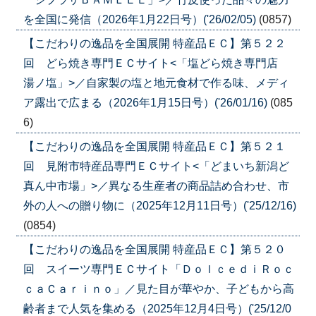
を全国に発信（2026年1月22日号）('26/02/05)
(0857)
【こだわりの逸品を全国展開 特産品ＥＣ】第５２２
回 どら焼き専門ＥＣサイト<「塩どら焼き専門店
湯ノ塩」>／自家製の塩と地元食材で作る味、メディ
ア露出で広まる（2026年1月15日号）('26/01/16)
(085
6)
【こだわりの逸品を全国展開 特産品ＥＣ】第５２１
回 見附市特産品専門ＥＣサイト<「どまいち新潟ど
真ん中市場」>／異なる生産者の商品詰め合わせ、市
外の人への贈り物に（2025年12月11日号）('25/12/16)
(0854)
【こだわりの逸品を全国展開 特産品ＥＣ】第５２０
回 スイーツ専門ＥＣサイト「ＤｏｌｃｅｄｉＲｏｃ
ｃａＣａｒｉｎｏ」／見た目が華やか、子どもから高
齢者まで人気を集める（2025年12月4日号）('25/12/0