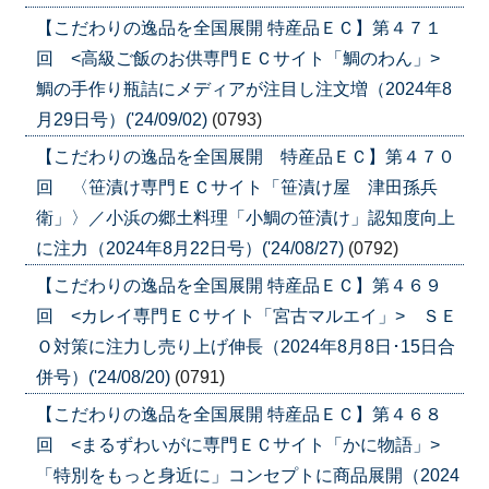
【こだわりの逸品を全国展開 特産品ＥＣ】第４７１
回 <高級ご飯のお供専門ＥＣサイト「鯛のわん」>
鯛の手作り瓶詰にメディアが注目し注文増（2024年8
月29日号）('24/09/02)
(0793)
【こだわりの逸品を全国展開 特産品ＥＣ】第４７０
回 〈笹漬け専門ＥＣサイト「笹漬け屋 津田孫兵
衛」〉／小浜の郷土料理「小鯛の笹漬け」認知度向上
に注力（2024年8月22日号）('24/08/27)
(0792)
【こだわりの逸品を全国展開 特産品ＥＣ】第４６９
回 <カレイ専門ＥＣサイト「宮古マルエイ」> ＳＥ
Ｏ対策に注力し売り上げ伸長（2024年8月8日･15日合
併号）('24/08/20)
(0791)
【こだわりの逸品を全国展開 特産品ＥＣ】第４６８
回 <まるずわいがに専門ＥＣサイト「かに物語」>
「特別をもっと身近に」コンセプトに商品展開（2024