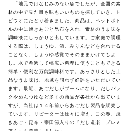
「地元ではなじみのない魚でしたが、全国の素
材の中で見た目も味もいいものを探していき、ト
ビウオにたどり着きました。商品は、ペットボト
ルの中に焼きあごと昆布を入れ、素材のうま味を
調味液にしっかりと出しています。ご家庭で調理
する際は、しょうゆ、酒、みりんなどを合わせる
ことなく、しょうゆ感覚でそのままかけてもよ
し。水で希釈して幅広い料理に使うこともできる
簡単・便利な万能調味料です。あっさりとした上
品なうま味は、地域を問わず好評をいただいてい
ます。最近、あごだしがブームになり、だしパッ
クやめんつゆなど多くの商品が各社から出ていま
すが、当社は１４年前からあごだし製品を販売し
ています。リピーターは徐々に増え、この春、焼
きあご・昆布・宗田節入りの『だし道楽 プレミ
アム』も発売しました」