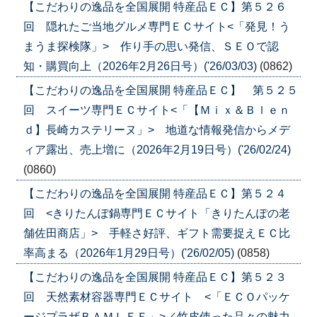
【こだわりの逸品を全国展開 特産品ＥＣ】第５２６
回 隠れたご当地グルメ専門ＥＣサイト<「発見！う
まうま探検隊」> 作り手の思い発信、ＳＥＯで認
知・購買向上（2026年2月26日号）('26/03/03)
(0862)
【こだわりの逸品を全国展開 特産品ＥＣ】 第５２５
回 スイーツ専門ＥＣサイト<「【Ｍｉｘ＆Ｂｌｅｎ
ｄ】長崎カステリーヌ」> 地道な情報発信からメデ
ィア露出、売上増に（2026年2月19日号）('26/02/24)
(0860)
【こだわりの逸品を全国展開 特産品ＥＣ】第５２４
回 <きりたんぽ鍋専門ＥＣサイト「きりたんぽの老
舗佐田商店」> 手軽さ好評、ギフト需要捉えＥＣ比
率高まる（2026年1月29日号）('26/02/05)
(0858)
【こだわりの逸品を全国展開 特産品ＥＣ】第５２３
回 天然素材容器専門ＥＣサイト <「ＥＣＯパッケ
ージプラザＢＡＭＬＥＥ」>／竹皮使った品々の魅力