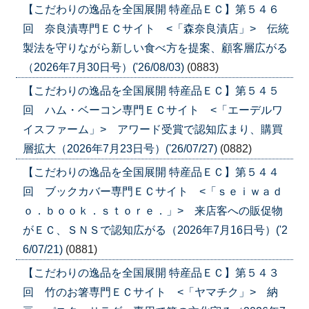
【こだわりの逸品を全国展開 特産品ＥＣ】第５４６
回 奈良漬専門ＥＣサイト <「森奈良漬店」> 伝統
製法を守りながら新しい食べ方を提案、顧客層広がる
（2026年7月30日号）('26/08/03)
(0883)
【こだわりの逸品を全国展開 特産品ＥＣ】第５４５
回 ハム・ベーコン専門ＥＣサイト <「エーデルワ
イスファーム」> アワード受賞で認知広まり、購買
層拡大（2026年7月23日号）('26/07/27)
(0882)
【こだわりの逸品を全国展開 特産品ＥＣ】第５４４
回 ブックカバー専門ＥＣサイト <「ｓｅｉｗａｄ
ｏ．ｂｏｏｋ．ｓｔｏｒｅ．」> 来店客への販促物
がＥＣ、ＳＮＳで認知広がる（2026年7月16日号）('2
6/07/21)
(0881)
【こだわりの逸品を全国展開 特産品ＥＣ】第５４３
回 竹のお箸専門ＥＣサイト <「ヤマチク」> 納