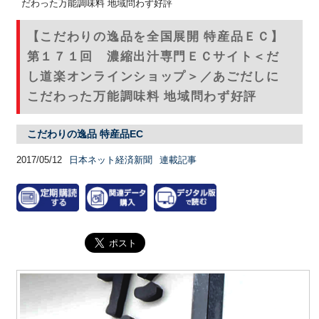
だわった万能調味料 地域問わず好評
【こだわりの逸品を全国展開 特産品ＥＣ】
第１７１回 濃縮出汁専門ＥＣサイト＜だ
し道楽オンラインショップ＞／あごだしに
こだわった万能調味料 地域問わず好評
こだわりの逸品 特産品EC
2017/05/12
日本ネット経済新聞
連載記事