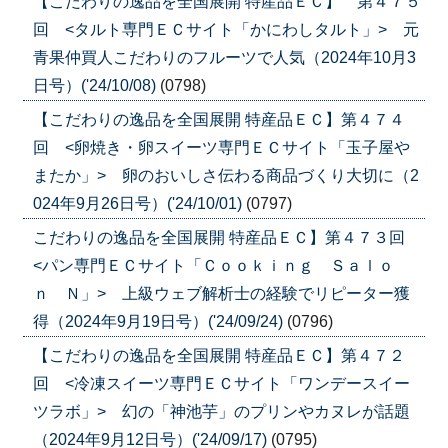
【こだわりの逸品を全国展開 特産品ＥＣ】 第４７５
回 <タルト専門ＥＣサイト「かにわしタルト」> 元
青果仲買人こだわりのフルーツで人気（2024年10月3
日号）('24/10/08)
(0798)
【こだわりの逸品を全国展開 特産品ＥＣ】第４７４
回 <卵焼き・卵スイーツ専門ＥＣサイト「玉子屋や
またか」> 卵のおいしさ伝わる商品づくり大切に（2
024年9月26日号）('24/10/01)
(0797)
こだわりの逸品を全国展開 特産品ＥＣ】第４７３回
<パン専門ＥＣサイト「Ｃｏｏｋｉｎｇ Ｓａｌｏ
ｎ Ｎ」> 上級ウェブ解析士の経験でリピーター獲
得（2024年9月19日号）('24/09/24)
(0796)
【こだわりの逸品を全国展開 特産品ＥＣ】第４７２
回 <冷凍スイーツ専門ＥＣサイト「ワンデースイー
ツラボ」> 幻の「神池芋」のプリンやカヌレが話題
（2024年9月12日号）('24/09/17)
(0795)