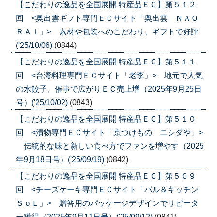
【こだわりの逸品を全国展開 特産品ＥＣ】第５１２
回 <奥出雲ギフト専門ＥＣサイト「奥出雲 ＮＡＯ
ＲＡＩ」> 素材や包装へのこだわり、ギフトで好評
('25/10/06)
(0844)
【こだわりの逸品を全国展開 特産品ＥＣ】第５１１
回 <台湾料理専門ＥＣサイト「老李」> 地元で人気
の水餃子、催事で広がりＥＣ売上増（2025年9月25日
号）('25/10/02)
(0843)
【こだわりの逸品を全国展開 特産品ＥＣ】第５１０
回 <漬物専門ＥＣサイト「京つけもの ニシダや」>
伝統的な味と新しい食べ方でファンを増やす（2025
年9月18日号）('25/09/19)
(0842)
【こだわりの逸品を全国展開 特産品ＥＣ】第５０９
回 <チーズケーキ専門ＥＣサイト「バル＆キッチン
ＳｏＬ」> 贈答用のパッケージデザインでリピータ
ー獲得（2025年9月11日号）('25/09/12)
(0841)