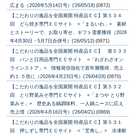
広まる（2026年5月14日号）('26/05/18)
(0872)
【こだわりの逸品を全国展開 特産品ＥＣ】第５３４
回 どら焼き専門ＥＣサイト <「まるいわ」> 素材
とストーリーで、お取り寄せ、ギフト需要獲得（2026
年4月30日・5月7日合併号）('26/05/12)
(0871)
【こだわりの逸品を全国展開 特産品ＥＣ】 第５３３
回 パンと日用品専門ＥＣサイト <「わざわざオン
ラインストア」> 情報発信強化で若年層獲得、売上
約１.５倍に（2026年4月23日号）('26/04/28)
(0870)
【こだわりの逸品を全国展開 特産品ＥＣ】第５３２
回 とり野菜みそ専門ＥＣサイト <「まつや とり野
菜みそ」> 歴史ある鍋調味料、一人鍋ニーズに応え
売上増（2026年4月16日号）('26/04/21)
(0869)
【こだわりの逸品を全国展開 特産品ＥＣ】第５３１
回 押しずし専門ＥＣサイト <「芝寿し」> 冷凍耐