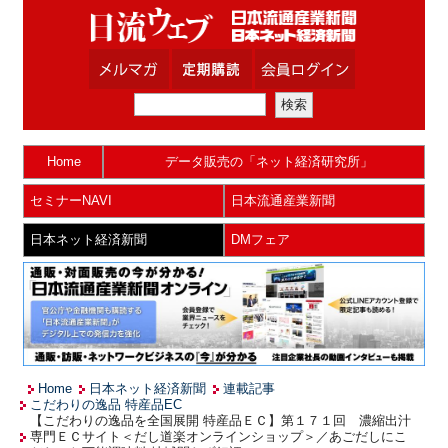
Home
データ販売の「ネット経済研究所」
セミナーNAVI
日本流通産業新聞
日本ネット経済新聞
DMフェア
Home
日本ネット経済新聞
連載記事
こだわりの逸品 特産品EC
【こだわりの逸品を全国展開 特産品ＥＣ】第１７１回 濃縮出汁
専門ＥＣサイト＜だし道楽オンラインショップ＞／あごだしにこ