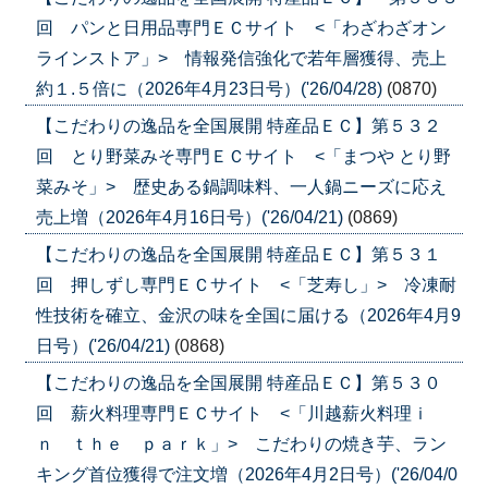
回 パンと日用品専門ＥＣサイト <「わざわざオン
ラインストア」> 情報発信強化で若年層獲得、売上
約１.５倍に（2026年4月23日号）('26/04/28)
(0870)
【こだわりの逸品を全国展開 特産品ＥＣ】第５３２
回 とり野菜みそ専門ＥＣサイト <「まつや とり野
菜みそ」> 歴史ある鍋調味料、一人鍋ニーズに応え
売上増（2026年4月16日号）('26/04/21)
(0869)
【こだわりの逸品を全国展開 特産品ＥＣ】第５３１
回 押しずし専門ＥＣサイト <「芝寿し」> 冷凍耐
性技術を確立、金沢の味を全国に届ける（2026年4月9
日号）('26/04/21)
(0868)
【こだわりの逸品を全国展開 特産品ＥＣ】第５３０
回 薪火料理専門ＥＣサイト <「川越薪火料理ｉ
ｎ ｔｈｅ ｐａｒｋ」> こだわりの焼き芋、ラン
キング首位獲得で注文増（2026年4月2日号）('26/04/0