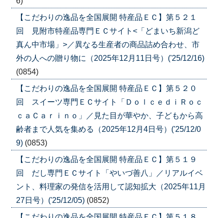
6)
【こだわりの逸品を全国展開 特産品ＥＣ】第５２１
回 見附市特産品専門ＥＣサイト<「どまいち新潟ど
真ん中市場」>／異なる生産者の商品詰め合わせ、市
外の人への贈り物に（2025年12月11日号）('25/12/16)
(0854)
【こだわりの逸品を全国展開 特産品ＥＣ】第５２０
回 スイーツ専門ＥＣサイト「ＤｏｌｃｅｄｉＲｏｃ
ｃａＣａｒｉｎｏ」／見た目が華やか、子どもから高
齢者まで人気を集める（2025年12月4日号）('25/12/0
9)
(0853)
【こだわりの逸品を全国展開 特産品ＥＣ】第５１９
回 だし専門ＥＣサイト「やいづ善八」／リアルイベ
ント、料理家の発信を活用して認知拡大（2025年11月
27日号）('25/12/05)
(0852)
【こだわりの逸品を全国展開 特産品ＥＣ】第５１８