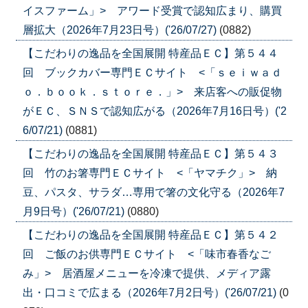
イスファーム」> アワード受賞で認知広まり、購買
層拡大（2026年7月23日号）('26/07/27)
(0882)
【こだわりの逸品を全国展開 特産品ＥＣ】第５４４
回 ブックカバー専門ＥＣサイト <「ｓｅｉｗａｄ
ｏ．ｂｏｏｋ．ｓｔｏｒｅ．」> 来店客への販促物
がＥＣ、ＳＮＳで認知広がる（2026年7月16日号）('2
6/07/21)
(0881)
【こだわりの逸品を全国展開 特産品ＥＣ】第５４３
回 竹のお箸専門ＥＣサイト <「ヤマチク」> 納
豆、パスタ、サラダ…専用で箸の文化守る（2026年7
月9日号）('26/07/21)
(0880)
【こだわりの逸品を全国展開 特産品ＥＣ】第５４２
回 ご飯のお供専門ＥＣサイト <「味市春香なご
み」> 居酒屋メニューを冷凍で提供、メディア露
出・口コミで広まる（2026年7月2日号）('26/07/21)
(0