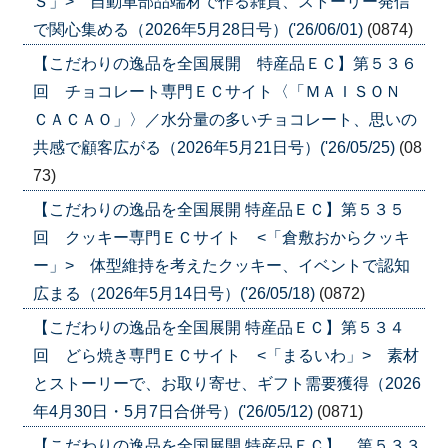
Ｓ」> 自動車部品端材で作る雑貨、ストーリー発信
で関心集める（2026年5月28日号）('26/06/01)
(0874)
【こだわりの逸品を全国展開 特産品ＥＣ】第５３６
回 チョコレート専門ＥＣサイト〈「ＭＡＩＳＯＮ
ＣＡＣＡＯ」〉／水分量の多いチョコレート、思いの
共感で顧客広がる（2026年5月21日号）('26/05/25)
(08
73)
【こだわりの逸品を全国展開 特産品ＥＣ】第５３５
回 クッキー専門ＥＣサイト <「倉敷おからクッキ
ー」> 体型維持を考えたクッキー、イベントで認知
広まる（2026年5月14日号）('26/05/18)
(0872)
【こだわりの逸品を全国展開 特産品ＥＣ】第５３４
回 どら焼き専門ＥＣサイト <「まるいわ」> 素材
とストーリーで、お取り寄せ、ギフト需要獲得（2026
年4月30日・5月7日合併号）('26/05/12)
(0871)
【こだわりの逸品を全国展開 特産品ＥＣ】 第５３３