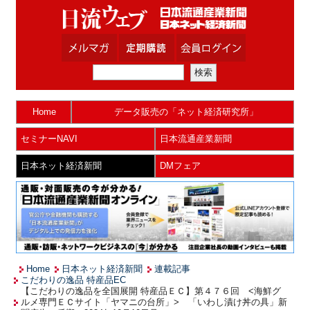
Home
データ販売の「ネット経済研究所」
セミナーNAVI
日本流通産業新聞
日本ネット経済新聞
DMフェア
Home
日本ネット経済新聞
連載記事
こだわりの逸品 特産品EC
【こだわりの逸品を全国展開 特産品ＥＣ】第４７６回 <海鮮グ
ルメ専門ＥＣサイト「ヤマニの台所」> 「いわし漬け丼の具」新