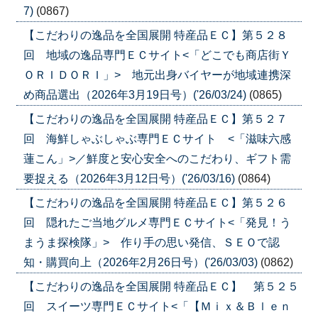
7)
(0867)
【こだわりの逸品を全国展開 特産品ＥＣ】第５２８
回 地域の逸品専門ＥＣサイト<「どこでも商店街Ｙ
ＯＲＩＤＯＲＩ」> 地元出身バイヤーが地域連携深
め商品選出（2026年3月19日号）('26/03/24)
(0865)
【こだわりの逸品を全国展開 特産品ＥＣ】第５２７
回 海鮮しゃぶしゃぶ専門ＥＣサイト <「滋味六感
蓮こん」>／鮮度と安心安全へのこだわり、ギフト需
要捉える（2026年3月12日号）('26/03/16)
(0864)
【こだわりの逸品を全国展開 特産品ＥＣ】第５２６
回 隠れたご当地グルメ専門ＥＣサイト<「発見！う
まうま探検隊」> 作り手の思い発信、ＳＥＯで認
知・購買向上（2026年2月26日号）('26/03/03)
(0862)
【こだわりの逸品を全国展開 特産品ＥＣ】 第５２５
回 スイーツ専門ＥＣサイト<「【Ｍｉｘ＆Ｂｌｅｎ