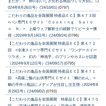
またか」> 卵のおいしさ伝わる商品づくり大切に（2
024年9月26日号）('24/10/01)
(0797)
こだわりの逸品を全国展開 特産品ＥＣ】第４７３回
<パン専門ＥＣサイト「Ｃｏｏｋｉｎｇ Ｓａｌｏ
ｎ Ｎ」> 上級ウェブ解析士の経験でリピーター獲
得（2024年9月19日号）('24/09/24)
(0796)
【こだわりの逸品を全国展開 特産品ＥＣ】第４７２
回 <冷凍スイーツ専門ＥＣサイト「ワンデースイー
ツラボ」> 幻の「神池芋」のプリンやカヌレが話題
（2024年9月12日号）('24/09/17)
(0795)
【こだわりの逸品を全国展開 特産品ＥＣ】第４７１
回 <高級ご飯のお供専門ＥＣサイト「鯛のわん」>
鯛の手作り瓶詰にメディアが注目し注文増（2024年8
月29日号）('24/09/02)
(0793)
【こだわりの逸品を全国展開 特産品ＥＣ】第４７０
回 〈笹漬け専門ＥＣサイト「笹漬け屋 津田孫兵