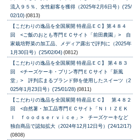
流入９５％、女性顧客を獲得（2025年2月6日号）('25/
02/10)
(0813)
【こだわりの逸品を全国展開 特産品ＥＣ】第４８４
回 <ご飯のおとも専門ＥＣサイト「前田農園」> 自
家栽培野菜の加工品、メディア露出で評判に（2025年
1月30日号）('25/02/04)
(0812)
【こだわりの逸品を全国展開 特産品ＥＣ】 第４８３
回 <チーズケーキ・プリン専門ＥＣサイト「新風
堂」> 評判広まるブランド卵を使用したスイーツ（2
025年1月23日号）('25/01/28)
(0811)
【こだわりの逸品を全国展開 特産品ＥＣ】 第４８２
回 <自然薯・加工品専門ＥＣサイト「ＮＩＩＺＥＫ
Ｉ ｆｏｏｄｓｅｒｖｉｃｅ」> チーズケーキなど
独自商品で認知拡大（2024年12月12日号）('24/12/17)
(0808)