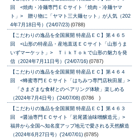
回 <焼肉・冷麺専門ＥＣサイト「焼肉・冷麺ヤマ
ト」> 贈り物に「ヤマト三大麺セット」が人気（202
4年7月18日号）('24/07/23)
(0788)
【こだわりの逸品を全国展開 特産品ＥＣ】第４６５
回 <山形の特産品・産地直送ＥＣサイト「山形うま
いずマーケット」> ＴｉｋＴｏｋで山形の魅力を発
信（2024年7月11日号）('24/07/16)
(0787)
【こだわりの逸品を全国展開 特産品ＥＣ】第４６４
回 <蜂蜜専門ＥＣサイト「はちみつ専門店秋田屋」>
「さまざまな食材とのペアリング体験」楽しめる
（2024年7月4日号）('24/07/08)
(0786 )
【こだわりの逸品を全国展開 特産品ＥＣ】第４６３
回 <醤油専門ＥＣサイト「岩尾醤油味噌醸造元」>
福井から全国へ知名度アップ地元で愛される天然醸造
（2024年6月27日号）('24/07/01)
(0785)