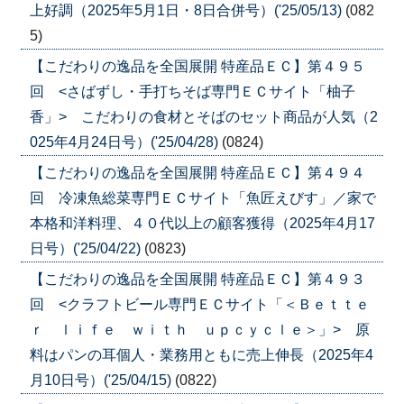
上好調（2025年5月1日・8日合併号）('25/05/13)
(082
5)
【こだわりの逸品を全国展開 特産品ＥＣ】第４９５
回 <さばずし・手打ちそば専門ＥＣサイト「柚子
香」> こだわりの食材とそばのセット商品が人気（2
025年4月24日号）('25/04/28)
(0824)
【こだわりの逸品を全国展開 特産品ＥＣ】第４９４
回 冷凍魚総菜専門ＥＣサイト「魚匠えびす」／家で
本格和洋料理、４０代以上の顧客獲得（2025年4月17
日号）('25/04/22)
(0823)
【こだわりの逸品を全国展開 特産品ＥＣ】第４９３
回 <クラフトビール専門ＥＣサイト「＜Ｂｅｔｔｅ
ｒ ｌｉｆｅ ｗｉｔｈ ｕｐｃｙｃｌｅ＞」> 原
料はパンの耳個人・業務用ともに売上伸長（2025年4
月10日号）('25/04/15)
(0822)