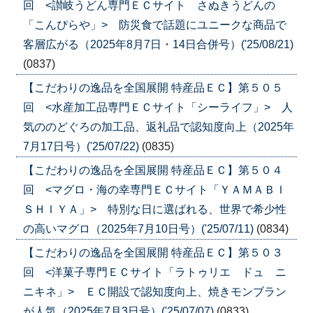
回 <讃岐うどん専門ＥＣサイト さぬきうどんの
「こんぴらや」> 防災食で話題にユニークな商品で
客層広がる（2025年8月7日・14日合併号）('25/08/21)
(0837)
【こだわりの逸品を全国展開 特産品ＥＣ】第５０５
回 <水産加工品専門ＥＣサイト「シーライフ」> 人
気ののどぐろの加工品、返礼品で認知度向上（2025年
7月17日号）('25/07/22)
(0835)
【こだわりの逸品を全国展開 特産品ＥＣ】第５０４
回 <マグロ・海の幸専門ＥＣサイト「ＹＡＭＡＢＩ
ＳＨＩＹＡ」> 特別な日に選ばれる、世界で希少性
の高いマグロ（2025年7月10日号）('25/07/11)
(0834)
【こだわりの逸品を全国展開 特産品ＥＣ】第５０３
回 <洋菓子専門ＥＣサイト「ラトゥリエ ドュ ニ
ニキネ」> ＥＣ開設で認知度向上、焼きモンブラン
が人気（2025年7月3日号）('25/07/07)
(0833)