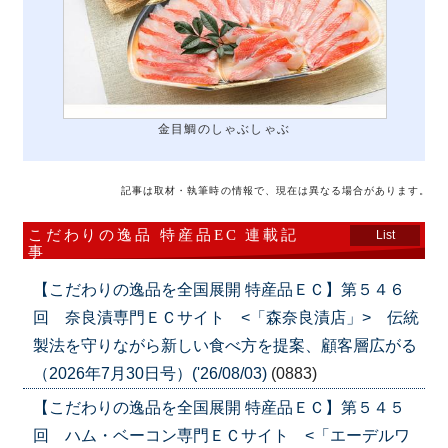
金目鯛のしゃぶしゃぶ
記事は取材・執筆時の情報で、現在は異なる場合があります。
こだわりの逸品 特産品EC 連載記
List
事
【こだわりの逸品を全国展開 特産品ＥＣ】第５４６
回 奈良漬専門ＥＣサイト <「森奈良漬店」> 伝統
製法を守りながら新しい食べ方を提案、顧客層広がる
（2026年7月30日号）('26/08/03)
(0883)
【こだわりの逸品を全国展開 特産品ＥＣ】第５４５
回 ハム・ベーコン専門ＥＣサイト <「エーデルワ