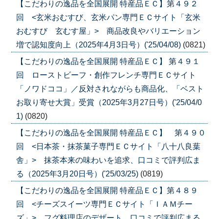
【こだわりの逸品を全国展開 特産品ＥＣ】第４９２
回 <玄米おむすび、玄米パン専門ＥＣサイト「玄米
おむすび 玄むす屋」> 商品改良やバリエーション
増で認知度向上（2025年4月3日号）('25/04/08)
(0821)
【こだわりの逸品を全国展開 特産品ＥＣ】 第４９１
回 ローストビーフ・創作フレンチ専門ＥＣサイト
「ノワドココ」／反対されながらも商品化、「ベスト
お取り寄せ大賞」受賞（2025年3月27日号）('25/04/0
1)
(0820)
【こだわりの逸品を全国展開 特産品ＥＣ】 第４９０
回 <日本茶・抹茶菓子専門ＥＣサイト「八十八良葉
舎」> 抹茶本来の味わいを追求、口コミで評判広ま
る（2025年3月20日号）('25/03/25)
(0819)
【こだわりの逸品を全国展開 特産品ＥＣ】第４８９
回 <チーズスイーツ専門ＥＣサイト「ＩＡＭチー
ズ」> フグ料理店のデザート、口コミで評判広まる