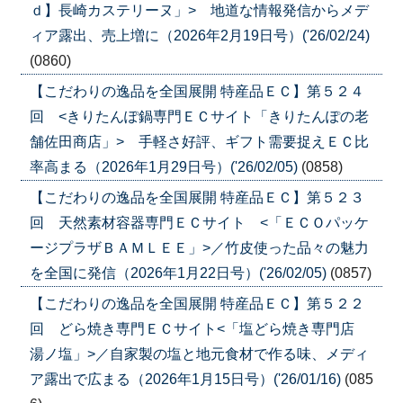
ｄ】長崎カステリーヌ」> 地道な情報発信からメデ
ィア露出、売上増に（2026年2月19日号）('26/02/24)
(0860)
【こだわりの逸品を全国展開 特産品ＥＣ】第５２４
回 <きりたんぽ鍋専門ＥＣサイト「きりたんぽの老
舗佐田商店」> 手軽さ好評、ギフト需要捉えＥＣ比
率高まる（2026年1月29日号）('26/02/05)
(0858)
【こだわりの逸品を全国展開 特産品ＥＣ】第５２３
回 天然素材容器専門ＥＣサイト <「ＥＣＯパッケ
ージプラザＢＡＭＬＥＥ」>／竹皮使った品々の魅力
を全国に発信（2026年1月22日号）('26/02/05)
(0857)
【こだわりの逸品を全国展開 特産品ＥＣ】第５２２
回 どら焼き専門ＥＣサイト<「塩どら焼き専門店
湯ノ塩」>／自家製の塩と地元食材で作る味、メディ
ア露出で広まる（2026年1月15日号）('26/01/16)
(085