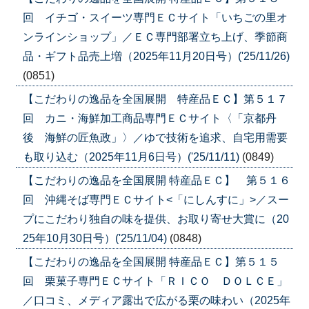
回 イチゴ・スイーツ専門ＥＣサイト「いちごの里オ
ンラインショップ」／ＥＣ専門部署立ち上げ、季節商
品・ギフト品売上増（2025年11月20日号）('25/11/26)
(0851)
【こだわりの逸品を全国展開 特産品ＥＣ】第５１７
回 カニ・海鮮加工商品専門ＥＣサイト〈「京都丹
後 海鮮の匠魚政」〉／ゆで技術を追求、自宅用需要
も取り込む（2025年11月6日号）('25/11/11)
(0849)
【こだわりの逸品を全国展開 特産品ＥＣ】 第５１６
回 沖縄そば専門ＥＣサイト<「にしんすに」>／スー
プにこだわり独自の味を提供、お取り寄せ大賞に（20
25年10月30日号）('25/11/04)
(0848)
【こだわりの逸品を全国展開 特産品ＥＣ】第５１５
回 栗菓子専門ＥＣサイト「ＲＩＣＯ ＤＯＬＣＥ」
／口コミ、メディア露出で広がる栗の味わい（2025年