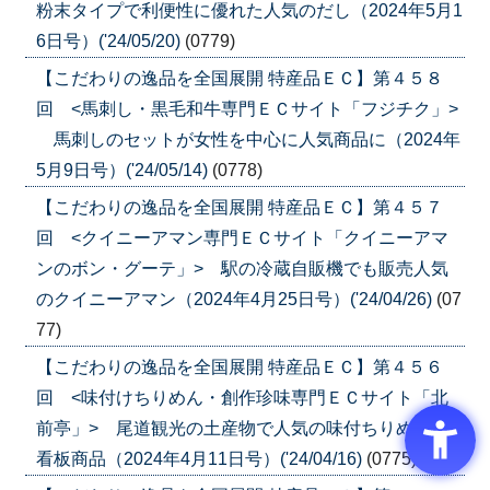
粉末タイプで利便性に優れた人気のだし（2024年5月1
6日号）('24/05/20)
(0779)
【こだわりの逸品を全国展開 特産品ＥＣ】第４５８
回 <馬刺し・黒毛和牛専門ＥＣサイト「フジチク」>
馬刺しのセットが女性を中心に人気商品に（2024年
5月9日号）('24/05/14)
(0778)
【こだわりの逸品を全国展開 特産品ＥＣ】第４５７
回 <クイニーアマン専門ＥＣサイト「クイニーアマ
ンのボン・グーテ」> 駅の冷蔵自販機でも販売人気
のクイニーアマン（2024年4月25日号）('24/04/26)
(07
77)
【こだわりの逸品を全国展開 特産品ＥＣ】第４５６
回 <味付けちりめん・創作珍味専門ＥＣサイト「北
前亭」> 尾道観光の土産物で人気の味付ちりめんが
看板商品（2024年4月11日号）('24/04/16)
(0775)