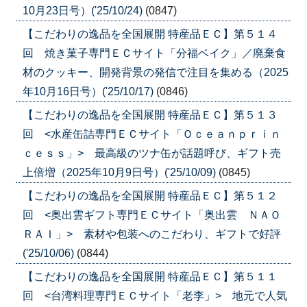
10月23日号）('25/10/24)
(0847)
【こだわりの逸品を全国展開 特産品ＥＣ】第５１４
回 焼き菓子専門ＥＣサイト「分福ベイク」／廃棄食
材のクッキー、開発背景の発信で注目を集める（2025
年10月16日号）('25/10/17)
(0846)
【こだわりの逸品を全国展開 特産品ＥＣ】第５１３
回 <水産缶詰専門ＥＣサイト「Ｏｃｅａｎｐｒｉｎ
ｃｅｓｓ」> 最高級のツナ缶が話題呼び、ギフト売
上倍増（2025年10月9日号）('25/10/09)
(0845)
【こだわりの逸品を全国展開 特産品ＥＣ】第５１２
回 <奥出雲ギフト専門ＥＣサイト「奥出雲 ＮＡＯ
ＲＡＩ」> 素材や包装へのこだわり、ギフトで好評
('25/10/06)
(0844)
【こだわりの逸品を全国展開 特産品ＥＣ】第５１１
回 <台湾料理専門ＥＣサイト「老李」> 地元で人気