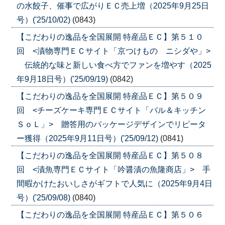
の水餃子、催事で広がりＥＣ売上増（2025年9月25日
号）('25/10/02)
(0843)
【こだわりの逸品を全国展開 特産品ＥＣ】第５１０
回 <漬物専門ＥＣサイト「京つけもの ニシダや」>
伝統的な味と新しい食べ方でファンを増やす（2025
年9月18日号）('25/09/19)
(0842)
【こだわりの逸品を全国展開 特産品ＥＣ】第５０９
回 <チーズケーキ専門ＥＣサイト「バル＆キッチン
ＳｏＬ」> 贈答用のパッケージデザインでリピータ
ー獲得（2025年9月11日号）('25/09/12)
(0841)
【こだわりの逸品を全国展開 特産品ＥＣ】第５０８
回 <漬魚専門ＥＣサイト「吟醤漬の魚隆商店」> 手
間暇かけたおいしさがギフトで人気に（2025年9月4日
号）('25/09/08)
(0840)
【こだわりの逸品を全国展開 特産品ＥＣ】第５０６