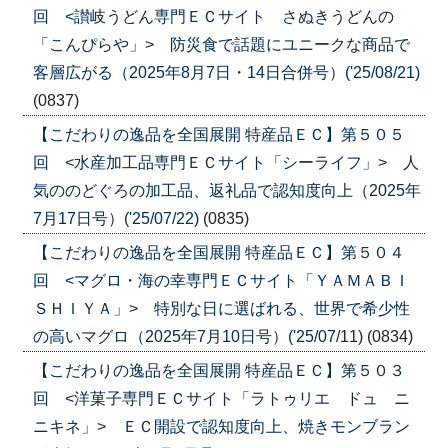
回 <讃岐うどん専門ＥＣサイト さぬきうどんの
「こんぴらや」> 防災食で話題にユニークな商品で
客層広がる（2025年8月7日・14日合併号）('25/08/21)
(0837)
【こだわりの逸品を全国展開 特産品ＥＣ】第５０５
回 <水産加工品専門ＥＣサイト「シーライフ」> 人
気ののどぐろの加工品、返礼品で認知度向上（2025年
7月17日号）('25/07/22)
(0835)
【こだわりの逸品を全国展開 特産品ＥＣ】第５０４
回 <マグロ・海の幸専門ＥＣサイト「ＹＡＭＡＢＩ
ＳＨＩＹＡ」> 特別な日に選ばれる、世界で希少性
の高いマグロ（2025年7月10日号）('25/07/11)
(0834)
【こだわりの逸品を全国展開 特産品ＥＣ】第５０３
回 <洋菓子専門ＥＣサイト「ラトゥリエ ドュ ニ
ニキネ」> ＥＣ開設で認知度向上、焼きモンブラン