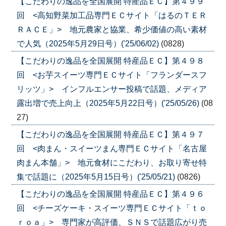
【こだわりの逸品を全国展開 特産品ＥＣ】第４９９
回 <高知野菜加工品専門ＥＣサイト「はるのＴＥＲ
ＲＡＣＥ」> 地元農家と協業、希少価値の高い素材
で人気（2025年5月29日号）('25/06/02)
(0828)
【こだわりの逸品を全国展開 特産品ＥＣ】第４９８
回 <お芋スイーツ専門ＥＣサイト「フランダースフ
リッツ」> インフルエンサー投稿で話題、メディア
露出増で売上向上（2025年5月22日号）('25/05/26)
(08
27)
【こだわりの逸品を全国展開 特産品ＥＣ】第４９７
回 <肉まん・スイーツまん専門ＥＣサイト「名古屋
肉まん本舗」> 地元食材にこだわり、お取り寄せ特
集で話題に（2025年5月15日号）('25/05/21)
(0826)
【こだわりの逸品を全国展開 特産品ＥＣ】第４９６
回 <チーズケーキ・スイーツ専門ＥＣサイト「ｔｏ
ｒｏａ」> 専門家が高評価、ＳＮＳで話題広がり売