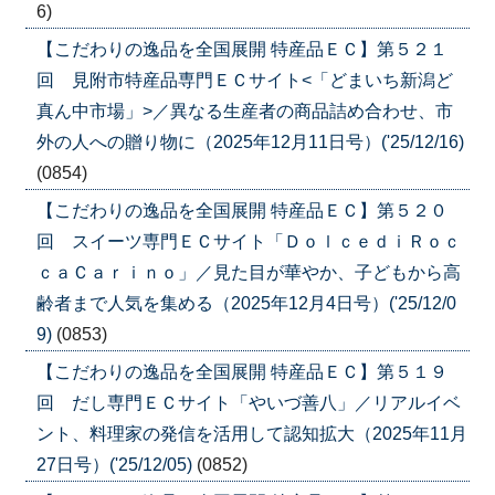
6)
【こだわりの逸品を全国展開 特産品ＥＣ】第５２１
回 見附市特産品専門ＥＣサイト<「どまいち新潟ど
真ん中市場」>／異なる生産者の商品詰め合わせ、市
外の人への贈り物に（2025年12月11日号）('25/12/16)
(0854)
【こだわりの逸品を全国展開 特産品ＥＣ】第５２０
回 スイーツ専門ＥＣサイト「ＤｏｌｃｅｄｉＲｏｃ
ｃａＣａｒｉｎｏ」／見た目が華やか、子どもから高
齢者まで人気を集める（2025年12月4日号）('25/12/0
9)
(0853)
【こだわりの逸品を全国展開 特産品ＥＣ】第５１９
回 だし専門ＥＣサイト「やいづ善八」／リアルイベ
ント、料理家の発信を活用して認知拡大（2025年11月
27日号）('25/12/05)
(0852)