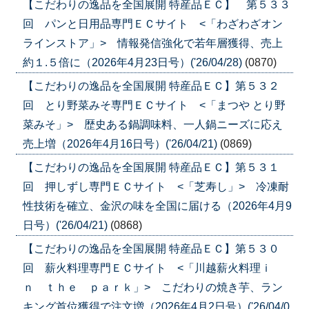
【こだわりの逸品を全国展開 特産品ＥＣ】 第５３３
回 パンと日用品専門ＥＣサイト <「わざわざオン
ラインストア」> 情報発信強化で若年層獲得、売上
約１.５倍に（2026年4月23日号）('26/04/28)
(0870)
【こだわりの逸品を全国展開 特産品ＥＣ】第５３２
回 とり野菜みそ専門ＥＣサイト <「まつや とり野
菜みそ」> 歴史ある鍋調味料、一人鍋ニーズに応え
売上増（2026年4月16日号）('26/04/21)
(0869)
【こだわりの逸品を全国展開 特産品ＥＣ】第５３１
回 押しずし専門ＥＣサイト <「芝寿し」> 冷凍耐
性技術を確立、金沢の味を全国に届ける（2026年4月9
日号）('26/04/21)
(0868)
【こだわりの逸品を全国展開 特産品ＥＣ】第５３０
回 薪火料理専門ＥＣサイト <「川越薪火料理ｉ
ｎ ｔｈｅ ｐａｒｋ」> こだわりの焼き芋、ラン
キング首位獲得で注文増（2026年4月2日号）('26/04/0