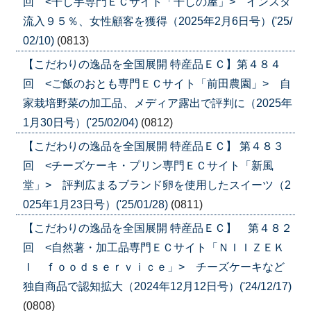
回 <干し芋専門ＥＣサイト「干しの屋」> インスタ
流入９５％、女性顧客を獲得（2025年2月6日号）('25/
02/10)
(0813)
【こだわりの逸品を全国展開 特産品ＥＣ】第４８４
回 <ご飯のおとも専門ＥＣサイト「前田農園」> 自
家栽培野菜の加工品、メディア露出で評判に（2025年
1月30日号）('25/02/04)
(0812)
【こだわりの逸品を全国展開 特産品ＥＣ】 第４８３
回 <チーズケーキ・プリン専門ＥＣサイト「新風
堂」> 評判広まるブランド卵を使用したスイーツ（2
025年1月23日号）('25/01/28)
(0811)
【こだわりの逸品を全国展開 特産品ＥＣ】 第４８２
回 <自然薯・加工品専門ＥＣサイト「ＮＩＩＺＥＫ
Ｉ ｆｏｏｄｓｅｒｖｉｃｅ」> チーズケーキなど
独自商品で認知拡大（2024年12月12日号）('24/12/17)
(0808)