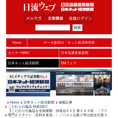
Home
データ販売の「ネット経済研究所」
セミナーNAVI
日本流通産業新聞
日本ネット経済新聞
DMフェア
Home
日本ネット経済新聞
連載記事
こだわりの逸品 特産品EC
【こだわりの逸品を全国展開 特産品ＥＣ】第２９２回 〈ブリ
専門ＥＣサイト「目利き食道」〉／ベストお取り寄せ総合大賞３