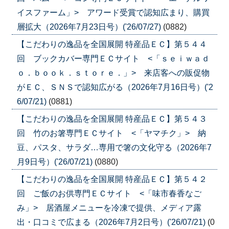
イスファーム」> アワード受賞で認知広まり、購買
層拡大（2026年7月23日号）('26/07/27)
(0882)
【こだわりの逸品を全国展開 特産品ＥＣ】第５４４
回 ブックカバー専門ＥＣサイト <「ｓｅｉｗａｄ
ｏ．ｂｏｏｋ．ｓｔｏｒｅ．」> 来店客への販促物
がＥＣ、ＳＮＳで認知広がる（2026年7月16日号）('2
6/07/21)
(0881)
【こだわりの逸品を全国展開 特産品ＥＣ】第５４３
回 竹のお箸専門ＥＣサイト <「ヤマチク」> 納
豆、パスタ、サラダ…専用で箸の文化守る（2026年7
月9日号）('26/07/21)
(0880)
【こだわりの逸品を全国展開 特産品ＥＣ】第５４２
回 ご飯のお供専門ＥＣサイト <「味市春香なご
み」> 居酒屋メニューを冷凍で提供、メディア露
出・口コミで広まる（2026年7月2日号）('26/07/21)
(0