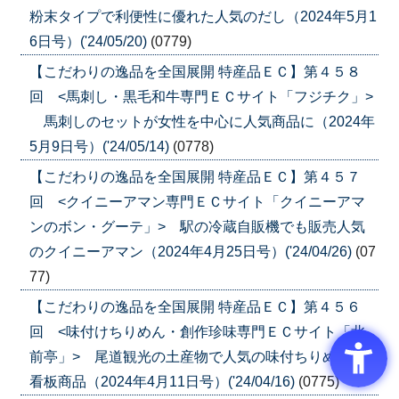
粉末タイプで利便性に優れた人気のだし（2024年5月1
6日号）('24/05/20)
(0779)
【こだわりの逸品を全国展開 特産品ＥＣ】第４５８
回 <馬刺し・黒毛和牛専門ＥＣサイト「フジチク」>
馬刺しのセットが女性を中心に人気商品に（2024年
5月9日号）('24/05/14)
(0778)
【こだわりの逸品を全国展開 特産品ＥＣ】第４５７
回 <クイニーアマン専門ＥＣサイト「クイニーアマ
ンのボン・グーテ」> 駅の冷蔵自販機でも販売人気
のクイニーアマン（2024年4月25日号）('24/04/26)
(07
77)
【こだわりの逸品を全国展開 特産品ＥＣ】第４５６
回 <味付けちりめん・創作珍味専門ＥＣサイト「北
前亭」> 尾道観光の土産物で人気の味付ちりめんが
看板商品（2024年4月11日号）('24/04/16)
(0775)