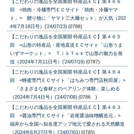
【こだわりの逸品を全国展開 特産品ＥＣ】第４６６
回 <焼肉・冷麺専門ＥＣサイト「焼肉・冷麺ヤマ
ト」> 贈り物に「ヤマト三大麺セット」が人気（202
4年7月18日号）('24/07/23)
(0788)
【こだわりの逸品を全国展開 特産品ＥＣ】第４６５
回 <山形の特産品・産地直送ＥＣサイト「山形うま
いずマーケット」> ＴｉｋＴｏｋで山形の魅力を発
信（2024年7月11日号）('24/07/16)
(0787)
【こだわりの逸品を全国展開 特産品ＥＣ】第４６４
回 <蜂蜜専門ＥＣサイト「はちみつ専門店秋田屋」>
「さまざまな食材とのペアリング体験」楽しめる
（2024年7月4日号）('24/07/08)
(0786 )
【こだわりの逸品を全国展開 特産品ＥＣ】第４６３
回 <醤油専門ＥＣサイト「岩尾醤油味噌醸造元」>
福井から全国へ知名度アップ地元で愛される天然醸造
（2024年6月27日号）('24/07/01)
(0785)