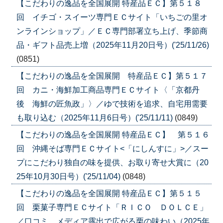
【こだわりの逸品を全国展開 特産品ＥＣ】第５１８
回 イチゴ・スイーツ専門ＥＣサイト「いちごの里オ
ンラインショップ」／ＥＣ専門部署立ち上げ、季節商
品・ギフト品売上増（2025年11月20日号）('25/11/26)
(0851)
【こだわりの逸品を全国展開 特産品ＥＣ】第５１７
回 カニ・海鮮加工商品専門ＥＣサイト〈「京都丹
後 海鮮の匠魚政」〉／ゆで技術を追求、自宅用需要
も取り込む（2025年11月6日号）('25/11/11)
(0849)
【こだわりの逸品を全国展開 特産品ＥＣ】 第５１６
回 沖縄そば専門ＥＣサイト<「にしんすに」>／スー
プにこだわり独自の味を提供、お取り寄せ大賞に（20
25年10月30日号）('25/11/04)
(0848)
【こだわりの逸品を全国展開 特産品ＥＣ】第５１５
回 栗菓子専門ＥＣサイト「ＲＩＣＯ ＤＯＬＣＥ」
／口コミ、メディア露出で広がる栗の味わい（2025年