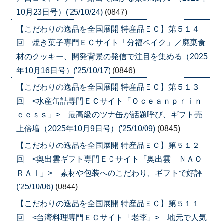
10月23日号）('25/10/24)
(0847)
【こだわりの逸品を全国展開 特産品ＥＣ】第５１４
回 焼き菓子専門ＥＣサイト「分福ベイク」／廃棄食
材のクッキー、開発背景の発信で注目を集める（2025
年10月16日号）('25/10/17)
(0846)
【こだわりの逸品を全国展開 特産品ＥＣ】第５１３
回 <水産缶詰専門ＥＣサイト「Ｏｃｅａｎｐｒｉｎ
ｃｅｓｓ」> 最高級のツナ缶が話題呼び、ギフト売
上倍増（2025年10月9日号）('25/10/09)
(0845)
【こだわりの逸品を全国展開 特産品ＥＣ】第５１２
回 <奥出雲ギフト専門ＥＣサイト「奥出雲 ＮＡＯ
ＲＡＩ」> 素材や包装へのこだわり、ギフトで好評
('25/10/06)
(0844)
【こだわりの逸品を全国展開 特産品ＥＣ】第５１１
回 <台湾料理専門ＥＣサイト「老李」> 地元で人気