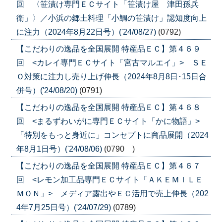
回 〈笹漬け専門ＥＣサイト「笹漬け屋 津田孫兵
衛」〉／小浜の郷土料理「小鯛の笹漬け」認知度向上
に注力（2024年8月22日号）('24/08/27)
(0792)
【こだわりの逸品を全国展開 特産品ＥＣ】第４６９
回 <カレイ専門ＥＣサイト「宮古マルエイ」> ＳＥ
Ｏ対策に注力し売り上げ伸長（2024年8月8日･15日合
併号）('24/08/20)
(0791)
【こだわりの逸品を全国展開 特産品ＥＣ】第４６８
回 <まるずわいがに専門ＥＣサイト「かに物語」>
「特別をもっと身近に」コンセプトに商品展開（2024
年8月1日号）('24/08/06)
(0790 )
【こだわりの逸品を全国展開 特産品ＥＣ】第４６７
回 <レモン加工品専門ＥＣサイト「ＡＫＥＭＩＬＥ
ＭＯＮ」> メディア露出やＥＣ活用で売上伸長（202
4年7月25日号）('24/07/29)
(0789)