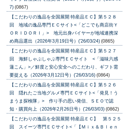
7)
(0867)
【こだわりの逸品を全国展開 特産品ＥＣ】第５２８
回 地域の逸品専門ＥＣサイト<「どこでも商店街Ｙ
ＯＲＩＤＯＲＩ」> 地元出身バイヤーが地域連携深
め商品選出（2026年3月19日号）('26/03/24)
(0865)
【こだわりの逸品を全国展開 特産品ＥＣ】第５２７
回 海鮮しゃぶしゃぶ専門ＥＣサイト <「滋味六感
蓮こん」>／鮮度と安心安全へのこだわり、ギフト需
要捉える（2026年3月12日号）('26/03/16)
(0864)
【こだわりの逸品を全国展開 特産品ＥＣ】第５２６
回 隠れたご当地グルメ専門ＥＣサイト<「発見！う
まうま探検隊」> 作り手の思い発信、ＳＥＯで認
知・購買向上（2026年2月26日号）('26/03/03)
(0862)
【こだわりの逸品を全国展開 特産品ＥＣ】 第５２５
回 スイーツ専門ＥＣサイト<「【Ｍｉｘ＆Ｂｌｅｎ