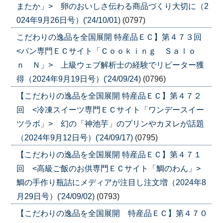
またか」> 卵のおいしさ伝わる商品づくり大切に（2
024年9月26日号）('24/10/01)
(0797)
こだわりの逸品を全国展開 特産品ＥＣ】第４７３回
<パン専門ＥＣサイト「Ｃｏｏｋｉｎｇ Ｓａｌｏ
ｎ Ｎ」> 上級ウェブ解析士の経験でリピーター獲
得（2024年9月19日号）('24/09/24)
(0796)
【こだわりの逸品を全国展開 特産品ＥＣ】第４７２
回 <冷凍スイーツ専門ＥＣサイト「ワンデースイー
ツラボ」> 幻の「神池芋」のプリンやカヌレが話題
（2024年9月12日号）('24/09/17)
(0795)
【こだわりの逸品を全国展開 特産品ＥＣ】第４７１
回 <高級ご飯のお供専門ＥＣサイト「鯛のわん」>
鯛の手作り瓶詰にメディアが注目し注文増（2024年8
月29日号）('24/09/02)
(0793)
【こだわりの逸品を全国展開 特産品ＥＣ】第４７０