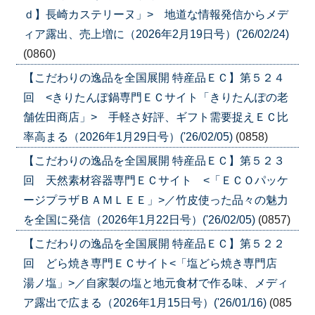
ｄ】長崎カステリーヌ」> 地道な情報発信からメデ
ィア露出、売上増に（2026年2月19日号）('26/02/24)
(0860)
【こだわりの逸品を全国展開 特産品ＥＣ】第５２４
回 <きりたんぽ鍋専門ＥＣサイト「きりたんぽの老
舗佐田商店」> 手軽さ好評、ギフト需要捉えＥＣ比
率高まる（2026年1月29日号）('26/02/05)
(0858)
【こだわりの逸品を全国展開 特産品ＥＣ】第５２３
回 天然素材容器専門ＥＣサイト <「ＥＣＯパッケ
ージプラザＢＡＭＬＥＥ」>／竹皮使った品々の魅力
を全国に発信（2026年1月22日号）('26/02/05)
(0857)
【こだわりの逸品を全国展開 特産品ＥＣ】第５２２
回 どら焼き専門ＥＣサイト<「塩どら焼き専門店
湯ノ塩」>／自家製の塩と地元食材で作る味、メディ
ア露出で広まる（2026年1月15日号）('26/01/16)
(085