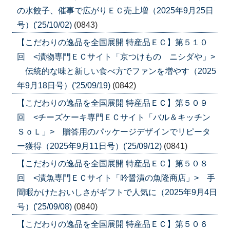
の水餃子、催事で広がりＥＣ売上増（2025年9月25日
号）('25/10/02)
(0843)
【こだわりの逸品を全国展開 特産品ＥＣ】第５１０
回 <漬物専門ＥＣサイト「京つけもの ニシダや」>
伝統的な味と新しい食べ方でファンを増やす（2025
年9月18日号）('25/09/19)
(0842)
【こだわりの逸品を全国展開 特産品ＥＣ】第５０９
回 <チーズケーキ専門ＥＣサイト「バル＆キッチン
ＳｏＬ」> 贈答用のパッケージデザインでリピータ
ー獲得（2025年9月11日号）('25/09/12)
(0841)
【こだわりの逸品を全国展開 特産品ＥＣ】第５０８
回 <漬魚専門ＥＣサイト「吟醤漬の魚隆商店」> 手
間暇かけたおいしさがギフトで人気に（2025年9月4日
号）('25/09/08)
(0840)
【こだわりの逸品を全国展開 特産品ＥＣ】第５０６