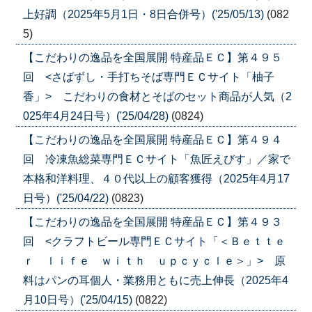
上好調（2025年5月1日・8日合併号）('25/05/13)
(082
5)
【こだわりの逸品を全国展開 特産品ＥＣ】第４９５
回 <さばずし・手打ちそば専門ＥＣサイト「柚子
香」> こだわりの食材とそばのセット商品が人気（2
025年4月24日号）('25/04/28)
(0824)
【こだわりの逸品を全国展開 特産品ＥＣ】第４９４
回 冷凍魚総菜専門ＥＣサイト「魚匠えびす」／家で
本格和洋料理、４０代以上の顧客獲得（2025年4月17
日号）('25/04/22)
(0823)
【こだわりの逸品を全国展開 特産品ＥＣ】第４９３
回 <クラフトビール専門ＥＣサイト「＜Ｂｅｔｔｅ
ｒ ｌｉｆｅ ｗｉｔｈ ｕｐｃｙｃｌｅ＞」> 原
料はパンの耳個人・業務用ともに売上伸長（2025年4
月10日号）('25/04/15)
(0822)