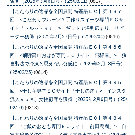
集客（2025年3月6日号）('25/03/11)
(0817)
【こだわりの逸品を全国展開 特産品ＥＣ】第４８７
回 <こだわりフルーツ＆手作りスイーツ専門ＥＣサ
イト「フルッティア」> ギフトで評判広まり、リピ
ーター獲得（2025年2月27日号）('25/03/04)
(0816)
【こだわりの逸品を全国展開 特産品ＥＣ】第４８６
回 <飛騨高山おはぎ専門ＥＣサイト「飛騨屋」> 独
自製法で冷凍と思えない食感に（2025年2月13日号）
('25/02/25)
(0814)
【こだわりの逸品を全国展開 特産品ＥＣ】第４８５
回 <干し芋専門ＥＣサイト「干しの屋」> インスタ
流入９５％、女性顧客を獲得（2025年2月6日号）('25/
02/10)
(0813)
【こだわりの逸品を全国展開 特産品ＥＣ】第４８４
回 <ご飯のおとも専門ＥＣサイト「前田農園」> 自
家栽培野菜の加工品、メディア露出で評判に（2025年