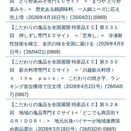
回 とり野菜みそ専門ＥＣサイト <「まつや とり野
菜みそ」> 歴史ある鍋調味料、一人鍋ニーズに応え
売上増（2026年4月16日号）('26/04/21)
(0869)
【こだわりの逸品を全国展開 特産品ＥＣ】第５３１
回 押しずし専門ＥＣサイト <「芝寿し」> 冷凍耐
性技術を確立、金沢の味を全国に届ける（2026年4月9
日号）('26/04/21)
(0868)
【こだわりの逸品を全国展開 特産品ＥＣ】第５３０
回 薪火料理専門ＥＣサイト <「川越薪火料理ｉ
ｎ ｔｈｅ ｐａｒｋ」> こだわりの焼き芋、ラン
キング首位獲得で注文増（2026年4月2日号）('26/04/0
7)
(0867)
【こだわりの逸品を全国展開 特産品ＥＣ】第５２８
回 地域の逸品専門ＥＣサイト<「どこでも商店街Ｙ
ＯＲＩＤＯＲＩ」> 地元出身バイヤーが地域連携深
め商品選出（2026年3月19日号）('26/03/24)
(0865)