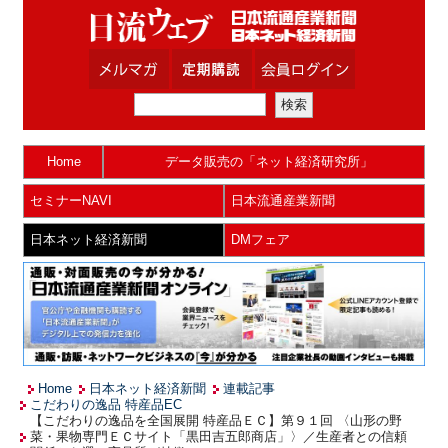
Home
データ販売の「ネット経済研究所」
セミナーNAVI
日本流通産業新聞
日本ネット経済新聞
DMフェア
Home
日本ネット経済新聞
連載記事
こだわりの逸品 特産品EC
【こだわりの逸品を全国展開 特産品ＥＣ】第９１回 〈山形の野
菜・果物専門ＥＣサイト「黒田吉五郎商店」〉／生産者との信頼