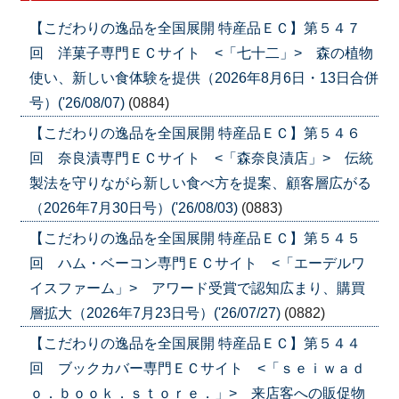
【こだわりの逸品を全国展開 特産品ＥＣ】第５４７
回 洋菓子専門ＥＣサイト <「七十二」> 森の植物
使い、新しい食体験を提供（2026年8月6日・13日合併
号）('26/08/07)
(0884)
【こだわりの逸品を全国展開 特産品ＥＣ】第５４６
回 奈良漬専門ＥＣサイト <「森奈良漬店」> 伝統
製法を守りながら新しい食べ方を提案、顧客層広がる
（2026年7月30日号）('26/08/03)
(0883)
【こだわりの逸品を全国展開 特産品ＥＣ】第５４５
回 ハム・ベーコン専門ＥＣサイト <「エーデルワ
イスファーム」> アワード受賞で認知広まり、購買
層拡大（2026年7月23日号）('26/07/27)
(0882)
【こだわりの逸品を全国展開 特産品ＥＣ】第５４４
回 ブックカバー専門ＥＣサイト <「ｓｅｉｗａｄ
ｏ．ｂｏｏｋ．ｓｔｏｒｅ．」> 来店客への販促物