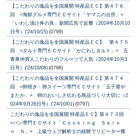
【こだわりの逸品を全国展開 特産品ＥＣ】第４７６
回 <海鮮グルメ専門ＥＣサイト「ヤマニの台所」>
「いわし漬け丼の具」新聞広告で反響（2024年10月10
日号）('24/10/15)
(0799)
【こだわりの逸品を全国展開 特産品ＥＣ】 第４７５
回 <タルト専門ＥＣサイト「かにわしタルト」> 元
青果仲買人こだわりのフルーツで人気（2024年10月3
日号）('24/10/08)
(0798)
【こだわりの逸品を全国展開 特産品ＥＣ】第４７４
回 <卵焼き・卵スイーツ専門ＥＣサイト「玉子屋や
またか」> 卵のおいしさ伝わる商品づくり大切に（2
024年9月26日号）('24/10/01)
(0797)
こだわりの逸品を全国展開 特産品ＥＣ】第４７３回
<パン専門ＥＣサイト「Ｃｏｏｋｉｎｇ Ｓａｌｏ
ｎ Ｎ」> 上級ウェブ解析士の経験でリピーター獲