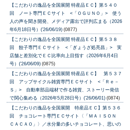
【こだわりの逸品を全国展開 特産品ＥＣ】第５４０
回 ノート専門ＥＣサイト <「ＯＧＵＮＯ」> 使う
人の声を聞き開発、メディア露出で評判広まる（2026
年6月18日号）('26/06/19)
(0877)
【こだわりの逸品を全国展開 特産品ＥＣ】第５３８
回 餃子専門ＥＣサイト <「ぎょうざ処亮昌」> 実
店舗と差別化でＥＣ比率向上目指す（2026年6月4日
号）('26/06/09)
(0875)
【こだわりの逸品を全国展開 特産品ＥＣ】 第５３７
回 アップサイクル雑貨専門ＥＣサイト <「Ｒｅ－
Ｓ」> 自動車部品端材で作る雑貨、ストーリー発信
で関心集める（2026年5月28日号）('26/06/01)
(0874)
【こだわりの逸品を全国展開 特産品ＥＣ】第５３６
回 チョコレート専門ＥＣサイト〈「ＭＡＩＳＯＮ
ＣＡＣＡＯ」〉／水分量の多いチョコレート、思いの