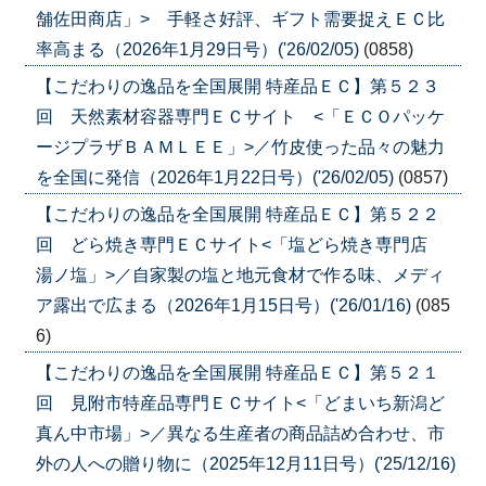
舗佐田商店」> 手軽さ好評、ギフト需要捉えＥＣ比
率高まる（2026年1月29日号）('26/02/05)
(0858)
【こだわりの逸品を全国展開 特産品ＥＣ】第５２３
回 天然素材容器専門ＥＣサイト <「ＥＣＯパッケ
ージプラザＢＡＭＬＥＥ」>／竹皮使った品々の魅力
を全国に発信（2026年1月22日号）('26/02/05)
(0857)
【こだわりの逸品を全国展開 特産品ＥＣ】第５２２
回 どら焼き専門ＥＣサイト<「塩どら焼き専門店
湯ノ塩」>／自家製の塩と地元食材で作る味、メディ
ア露出で広まる（2026年1月15日号）('26/01/16)
(085
6)
【こだわりの逸品を全国展開 特産品ＥＣ】第５２１
回 見附市特産品専門ＥＣサイト<「どまいち新潟ど
真ん中市場」>／異なる生産者の商品詰め合わせ、市
外の人への贈り物に（2025年12月11日号）('25/12/16)