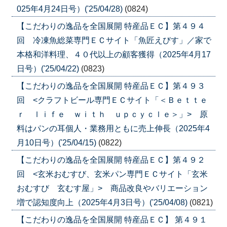
025年4月24日号）('25/04/28)
(0824)
【こだわりの逸品を全国展開 特産品ＥＣ】第４９４
回 冷凍魚総菜専門ＥＣサイト「魚匠えびす」／家で
本格和洋料理、４０代以上の顧客獲得（2025年4月17
日号）('25/04/22)
(0823)
【こだわりの逸品を全国展開 特産品ＥＣ】第４９３
回 <クラフトビール専門ＥＣサイト「＜Ｂｅｔｔｅ
ｒ ｌｉｆｅ ｗｉｔｈ ｕｐｃｙｃｌｅ＞」> 原
料はパンの耳個人・業務用ともに売上伸長（2025年4
月10日号）('25/04/15)
(0822)
【こだわりの逸品を全国展開 特産品ＥＣ】第４９２
回 <玄米おむすび、玄米パン専門ＥＣサイト「玄米
おむすび 玄むす屋」> 商品改良やバリエーション
増で認知度向上（2025年4月3日号）('25/04/08)
(0821)
【こだわりの逸品を全国展開 特産品ＥＣ】 第４９１