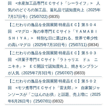
回 <水産加工品専門ＥＣサイト「シーライフ」> 人
気ののどぐろの加工品、返礼品で認知度向上（2025年
7月17日号）('25/07/22)
(0835)
【こだわりの逸品を全国展開 特産品ＥＣ】第５０４
回 <マグロ・海の幸専門ＥＣサイト「ＹＡＭＡＢＩ
ＳＨＩＹＡ」> 特別な日に選ばれる、世界で希少性
の高いマグロ（2025年7月10日号）('25/07/11)
(0834)
【こだわりの逸品を全国展開 特産品ＥＣ】第５０３
回 <洋菓子専門ＥＣサイト「ラトゥリエ ドュ ニ
ニキネ」> ＥＣ開設で認知度向上、焼きモンブラン
が人気（2025年7月3日号）('25/07/07)
(0833)
【こだわりの逸品を全国展開 特産品ＥＣ】第５０２
回 <モツ煮専門ＥＣサイト「雷太郎」> 自家製ジャ
ンソースが「ごはんのお供」と話題、売上増に（2025
年6月26日号）('25/07/01)
(0832)