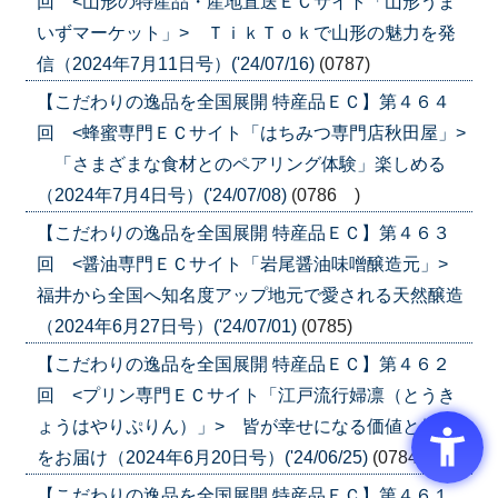
回 <山形の特産品・産地直送ＥＣサイト「山形うま
いずマーケット」> ＴｉｋＴｏｋで山形の魅力を発
信（2024年7月11日号）('24/07/16)
(0787)
【こだわりの逸品を全国展開 特産品ＥＣ】第４６４
回 <蜂蜜専門ＥＣサイト「はちみつ専門店秋田屋」>
「さまざまな食材とのペアリング体験」楽しめる
（2024年7月4日号）('24/07/08)
(0786 )
【こだわりの逸品を全国展開 特産品ＥＣ】第４６３
回 <醤油専門ＥＣサイト「岩尾醤油味噌醸造元」>
福井から全国へ知名度アップ地元で愛される天然醸造
（2024年6月27日号）('24/07/01)
(0785)
【こだわりの逸品を全国展開 特産品ＥＣ】第４６２
回 <プリン専門ＥＣサイト「江戸流行婦凛（とうき
ょうはやりぷりん）」> 皆が幸せになる価値と体験
をお届け（2024年6月20日号）('24/06/25)
(0784)
【こだわりの逸品を全国展開 特産品ＥＣ】第４６１