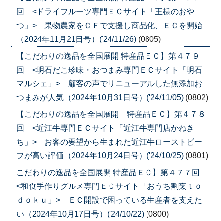
回 <ドライフルーツ専門ＥＣサイト「王様のおや
つ」> 果物農家をＣＦで支援し商品化、ＥＣを開始
（2024年11月21日号）('24/11/26)
(0805)
【こだわりの逸品を全国展開 特産品ＥＣ】第４７９
回 <明石だこ珍味・おつまみ専門ＥＣサイト「明石
マルシェ」> 顧客の声でリニューアルした無添加お
つまみが人気（2024年10月31日号）('24/11/05)
(0802)
【こだわりの逸品を全国展開 特産品ＥＣ】第４７８
回 <近江牛専門ＥＣサイト「近江牛専門店かねき
ち」> お客の要望から生まれた近江牛ローストビー
フが高い評価（2024年10月24日号）('24/10/25)
(0801)
こだわりの逸品を全国展開 特産品ＥＣ】第４７７回
<和食手作りグルメ専門ＥＣサイト「おうち割烹ｔｏ
ｄｏｋｕ」> ＥＣ開設で困っている生産者を支えた
い（2024年10月17日号）('24/10/22)
(0800)