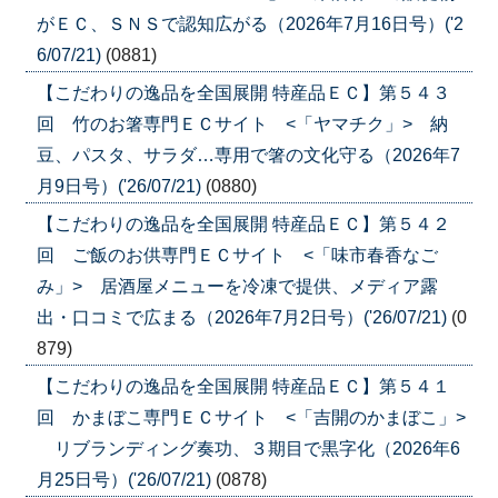
がＥＣ、ＳＮＳで認知広がる（2026年7月16日号）('2
6/07/21)
(0881)
【こだわりの逸品を全国展開 特産品ＥＣ】第５４３
回 竹のお箸専門ＥＣサイト <「ヤマチク」> 納
豆、パスタ、サラダ…専用で箸の文化守る（2026年7
月9日号）('26/07/21)
(0880)
【こだわりの逸品を全国展開 特産品ＥＣ】第５４２
回 ご飯のお供専門ＥＣサイト <「味市春香なご
み」> 居酒屋メニューを冷凍で提供、メディア露
出・口コミで広まる（2026年7月2日号）('26/07/21)
(0
879)
【こだわりの逸品を全国展開 特産品ＥＣ】第５４１
回 かまぼこ専門ＥＣサイト <「吉開のかまぼこ」>
リブランディング奏功、３期目で黒字化（2026年6
月25日号）('26/07/21)
(0878)