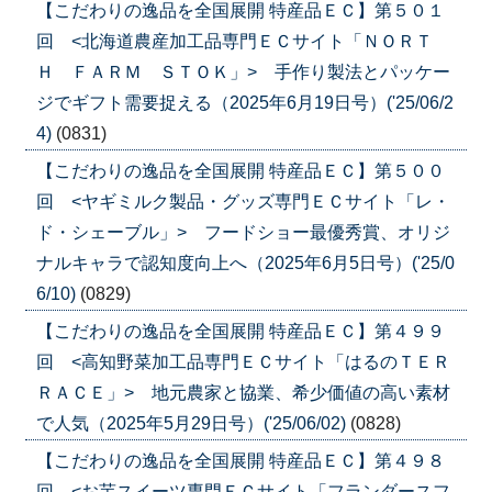
【こだわりの逸品を全国展開 特産品ＥＣ】第５０１
回 <北海道農産加工品専門ＥＣサイト「ＮＯＲＴ
Ｈ ＦＡＲＭ ＳＴＯＫ」> 手作り製法とパッケー
ジでギフト需要捉える（2025年6月19日号）('25/06/2
4)
(0831)
【こだわりの逸品を全国展開 特産品ＥＣ】第５００
回 <ヤギミルク製品・グッズ専門ＥＣサイト「レ・
ド・シェーブル」> フードショー最優秀賞、オリジ
ナルキャラで認知度向上へ（2025年6月5日号）('25/0
6/10)
(0829)
【こだわりの逸品を全国展開 特産品ＥＣ】第４９９
回 <高知野菜加工品専門ＥＣサイト「はるのＴＥＲ
ＲＡＣＥ」> 地元農家と協業、希少価値の高い素材
で人気（2025年5月29日号）('25/06/02)
(0828)
【こだわりの逸品を全国展開 特産品ＥＣ】第４９８
回 <お芋スイーツ専門ＥＣサイト「フランダースフ