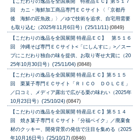
【こだわりの逸品を全国展開 特産品ＥＣ】第５１７
回 カニ・海鮮加工商品専門ＥＣサイト〈「京都丹
後 海鮮の匠魚政」〉／ゆで技術を追求、自宅用需要
も取り込む（2025年11月6日号）('25/11/11)
(0849)
【こだわりの逸品を全国展開 特産品ＥＣ】 第５１６
回 沖縄そば専門ＥＣサイト<「にしんすに」>／スー
プにこだわり独自の味を提供、お取り寄せ大賞に（20
25年10月30日号）('25/11/04)
(0848)
【こだわりの逸品を全国展開 特産品ＥＣ】第５１５
回 栗菓子専門ＥＣサイト「ＲＩＣＯ ＤＯＬＣＥ」
／口コミ、メディア露出で広がる栗の味わい（2025年
10月23日号）('25/10/24)
(0847)
【こだわりの逸品を全国展開 特産品ＥＣ】第５１４
回 焼き菓子専門ＥＣサイト「分福ベイク」／廃棄食
材のクッキー、開発背景の発信で注目を集める（2025
年10月16日号）('25/10/17)
(0846)