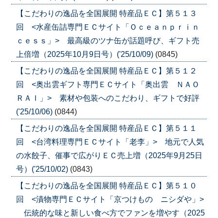
【こだわりの逸品を全国展開 特産品ＥＣ】第５１３
回 <水産缶詰専門ＥＣサイト「Ｏｃｅａｎｐｒｉｎ
ｃｅｓｓ」> 最高級のツナ缶が話題呼び、ギフト売
上倍増（2025年10月9日号）('25/10/09)
(0845)
【こだわりの逸品を全国展開 特産品ＥＣ】第５１２
回 <奥出雲ギフト専門ＥＣサイト「奥出雲 ＮＡＯ
ＲＡＩ」> 素材や包装へのこだわり、ギフトで好評
('25/10/06)
(0844)
【こだわりの逸品を全国展開 特産品ＥＣ】第５１１
回 <台湾料理専門ＥＣサイト「老李」> 地元で人気
の水餃子、催事で広がりＥＣ売上増（2025年9月25日
号）('25/10/02)
(0843)
【こだわりの逸品を全国展開 特産品ＥＣ】第５１０
回 <漬物専門ＥＣサイト「京つけもの ニシダや」>
伝統的な味と新しい食べ方でファンを増やす（2025