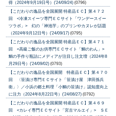
得（2024年9月19日号）('24/09/24)
(0796)
【こだわりの逸品を全国展開 特産品ＥＣ】第４７２
回 <冷凍スイーツ専門ＥＣサイト「ワンデースイー
ツラボ」> 幻の「神池芋」のプリンやカヌレが話題
（2024年9月12日号）('24/09/17)
(0795)
【こだわりの逸品を全国展開 特産品ＥＣ】第４７１
回 <高級ご飯のお供専門ＥＣサイト「鯛のわん」>
鯛の手作り瓶詰にメディアが注目し注文増（2024年8
月29日号）('24/09/02)
(0793)
【こだわりの逸品を全国展開 特産品ＥＣ】第４７０
回 〈笹漬け専門ＥＣサイト「笹漬け屋 津田孫兵
衛」〉／小浜の郷土料理「小鯛の笹漬け」認知度向上
に注力（2024年8月22日号）('24/08/27)
(0792)
【こだわりの逸品を全国展開 特産品ＥＣ】第４６９
回 <カレイ専門ＥＣサイト「宮古マルエイ」> ＳＥ