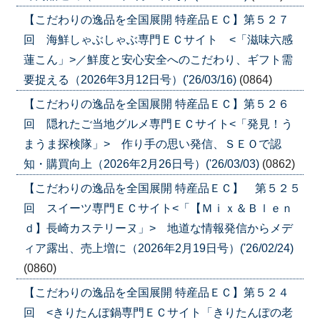
【こだわりの逸品を全国展開 特産品ＥＣ】第５２７
回 海鮮しゃぶしゃぶ専門ＥＣサイト <「滋味六感
蓮こん」>／鮮度と安心安全へのこだわり、ギフト需
要捉える（2026年3月12日号）('26/03/16)
(0864)
【こだわりの逸品を全国展開 特産品ＥＣ】第５２６
回 隠れたご当地グルメ専門ＥＣサイト<「発見！う
まうま探検隊」> 作り手の思い発信、ＳＥＯで認
知・購買向上（2026年2月26日号）('26/03/03)
(0862)
【こだわりの逸品を全国展開 特産品ＥＣ】 第５２５
回 スイーツ専門ＥＣサイト<「【Ｍｉｘ＆Ｂｌｅｎ
ｄ】長崎カステリーヌ」> 地道な情報発信からメデ
ィア露出、売上増に（2026年2月19日号）('26/02/24)
(0860)
【こだわりの逸品を全国展開 特産品ＥＣ】第５２４
回 <きりたんぽ鍋専門ＥＣサイト「きりたんぽの老