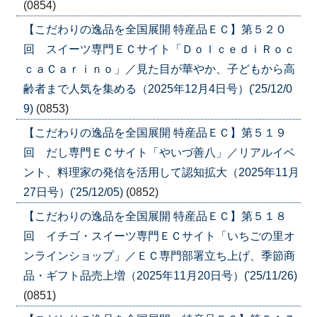
(0854)
【こだわりの逸品を全国展開 特産品ＥＣ】第５２０
回 スイーツ専門ＥＣサイト「ＤｏｌｃｅｄｉＲｏｃ
ｃａＣａｒｉｎｏ」／見た目が華やか、子どもから高
齢者まで人気を集める（2025年12月4日号）('25/12/0
9)
(0853)
【こだわりの逸品を全国展開 特産品ＥＣ】第５１９
回 だし専門ＥＣサイト「やいづ善八」／リアルイベ
ント、料理家の発信を活用して認知拡大（2025年11月
27日号）('25/12/05)
(0852)
【こだわりの逸品を全国展開 特産品ＥＣ】第５１８
回 イチゴ・スイーツ専門ＥＣサイト「いちごの里オ
ンラインショップ」／ＥＣ専門部署立ち上げ、季節商
品・ギフト品売上増（2025年11月20日号）('25/11/26)
(0851)