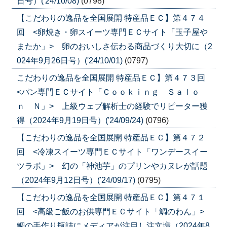
日号）('24/10/08)
(0798)
【こだわりの逸品を全国展開 特産品ＥＣ】第４７４
回 <卵焼き・卵スイーツ専門ＥＣサイト「玉子屋や
またか」> 卵のおいしさ伝わる商品づくり大切に（2
024年9月26日号）('24/10/01)
(0797)
こだわりの逸品を全国展開 特産品ＥＣ】第４７３回
<パン専門ＥＣサイト「Ｃｏｏｋｉｎｇ Ｓａｌｏ
ｎ Ｎ」> 上級ウェブ解析士の経験でリピーター獲
得（2024年9月19日号）('24/09/24)
(0796)
【こだわりの逸品を全国展開 特産品ＥＣ】第４７２
回 <冷凍スイーツ専門ＥＣサイト「ワンデースイー
ツラボ」> 幻の「神池芋」のプリンやカヌレが話題
（2024年9月12日号）('24/09/17)
(0795)
【こだわりの逸品を全国展開 特産品ＥＣ】第４７１
回 <高級ご飯のお供専門ＥＣサイト「鯛のわん」>
鯛の手作り瓶詰にメディアが注目し注文増（2024年8