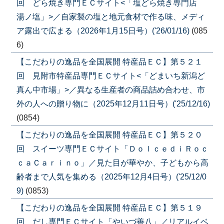
回 どら焼き専門ＥＣサイト<「塩どら焼き専門店
湯ノ塩」>／自家製の塩と地元食材で作る味、メディ
ア露出で広まる（2026年1月15日号）('26/01/16)
(085
6)
【こだわりの逸品を全国展開 特産品ＥＣ】第５２１
回 見附市特産品専門ＥＣサイト<「どまいち新潟ど
真ん中市場」>／異なる生産者の商品詰め合わせ、市
外の人への贈り物に（2025年12月11日号）('25/12/16)
(0854)
【こだわりの逸品を全国展開 特産品ＥＣ】第５２０
回 スイーツ専門ＥＣサイト「ＤｏｌｃｅｄｉＲｏｃ
ｃａＣａｒｉｎｏ」／見た目が華やか、子どもから高
齢者まで人気を集める（2025年12月4日号）('25/12/0
9)
(0853)
【こだわりの逸品を全国展開 特産品ＥＣ】第５１９
回 だし専門ＥＣサイト「やいづ善八」／リアルイベ