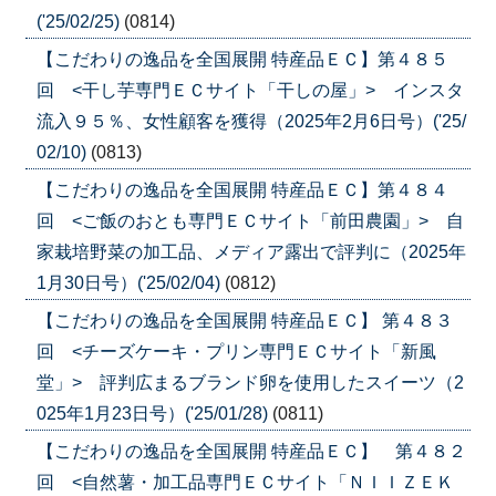
('25/02/25)
(0814)
【こだわりの逸品を全国展開 特産品ＥＣ】第４８５
回 <干し芋専門ＥＣサイト「干しの屋」> インスタ
流入９５％、女性顧客を獲得（2025年2月6日号）('25/
02/10)
(0813)
【こだわりの逸品を全国展開 特産品ＥＣ】第４８４
回 <ご飯のおとも専門ＥＣサイト「前田農園」> 自
家栽培野菜の加工品、メディア露出で評判に（2025年
1月30日号）('25/02/04)
(0812)
【こだわりの逸品を全国展開 特産品ＥＣ】 第４８３
回 <チーズケーキ・プリン専門ＥＣサイト「新風
堂」> 評判広まるブランド卵を使用したスイーツ（2
025年1月23日号）('25/01/28)
(0811)
【こだわりの逸品を全国展開 特産品ＥＣ】 第４８２
回 <自然薯・加工品専門ＥＣサイト「ＮＩＩＺＥＫ