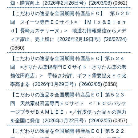
知・購買向上（2026年2月26日号）('26/03/03)
(0862)
【こだわりの逸品を全国展開 特産品ＥＣ】 第５２５
回 スイーツ専門ＥＣサイト<「【Ｍｉｘ＆Ｂｌｅｎ
ｄ】長崎カステリーヌ」> 地道な情報発信からメデ
ィア露出、売上増に（2026年2月19日号）('26/02/24)
(0860)
【こだわりの逸品を全国展開 特産品ＥＣ】第５２４
回 <きりたんぽ鍋専門ＥＣサイト「きりたんぽの老
舗佐田商店」> 手軽さ好評、ギフト需要捉えＥＣ比
率高まる（2026年1月29日号）('26/02/05)
(0858)
【こだわりの逸品を全国展開 特産品ＥＣ】第５２３
回 天然素材容器専門ＥＣサイト <「ＥＣＯパッケ
ージプラザＢＡＭＬＥＥ」>／竹皮使った品々の魅力
を全国に発信（2026年1月22日号）('26/02/05)
(0857)
【こだわりの逸品を全国展開 特産品ＥＣ】第５２２