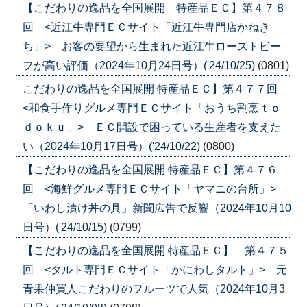
【こだわりの逸品を全国展開 特産品ＥＣ】第４７８
回 <近江牛専門ＥＣサイト「近江牛専門店かねき
ち」> お客の要望から生まれた近江牛ローストビー
フが高い評価（2024年10月24日号）('24/10/25)
(0801)
こだわりの逸品を全国展開 特産品ＥＣ】第４７７回
<和食手作りグルメ専門ＥＣサイト「おうち割烹ｔｏ
ｄｏｋｕ」> ＥＣ開設で困っている生産者を支えた
い（2024年10月17日号）('24/10/22)
(0800)
【こだわりの逸品を全国展開 特産品ＥＣ】第４７６
回 <海鮮グルメ専門ＥＣサイト「ヤマニの台所」>
「いわし漬け丼の具」新聞広告で反響（2024年10月10
日号）('24/10/15)
(0799)
【こだわりの逸品を全国展開 特産品ＥＣ】 第４７５
回 <タルト専門ＥＣサイト「かにわしタルト」> 元
青果仲買人こだわりのフルーツで人気（2024年10月3