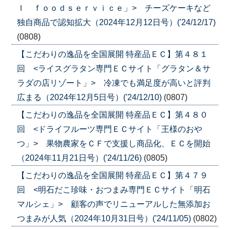
Ｉ ｆｏｏｄｓｅｒｖｉｃｅ」> チーズケーキなど
独自商品で認知拡大（2024年12月12日号）('24/12/17)
(0808)
【こだわりの逸品を全国展開 特産品ＥＣ】第４８１
回 <ライスグラタン専門ＥＣサイト「グラタン＆サ
ラダの店リゾート」> 冷凍でも満足度が高いと評判
広まる（2024年12月5日号）('24/12/10)
(0807)
【こだわりの逸品を全国展開 特産品ＥＣ】第４８０
回 <ドライフルーツ専門ＥＣサイト「王様のおや
つ」> 果物農家をＣＦで支援し商品化、ＥＣを開始
（2024年11月21日号）('24/11/26)
(0805)
【こだわりの逸品を全国展開 特産品ＥＣ】第４７９
回 <明石だこ珍味・おつまみ専門ＥＣサイト「明石
マルシェ」> 顧客の声でリニューアルした無添加お
つまみが人気（2024年10月31日号）('24/11/05)
(0802)