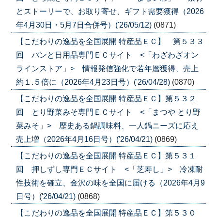
とストーリーで、お取り寄せ、ギフト需要獲得（2026
年4月30日・5月7日合併号）('26/05/12)
(0871)
【こだわりの逸品を全国展開 特産品ＥＣ】 第５３３
回 パンと日用品専門ＥＣサイト <「わざわざオン
ラインストア」> 情報発信強化で若年層獲得、売上
約１.５倍に（2026年4月23日号）('26/04/28)
(0870)
【こだわりの逸品を全国展開 特産品ＥＣ】第５３２
回 とり野菜みそ専門ＥＣサイト <「まつや とり野
菜みそ」> 歴史ある鍋調味料、一人鍋ニーズに応え
売上増（2026年4月16日号）('26/04/21)
(0869)
【こだわりの逸品を全国展開 特産品ＥＣ】第５３１
回 押しずし専門ＥＣサイト <「芝寿し」> 冷凍耐
性技術を確立、金沢の味を全国に届ける（2026年4月9
日号）('26/04/21)
(0868)
【こだわりの逸品を全国展開 特産品ＥＣ】第５３０