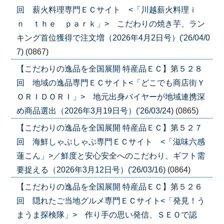
回 薪火料理専門ＥＣサイト <「川越薪火料理ｉ
ｎ ｔｈｅ ｐａｒｋ」> こだわりの焼き芋、ラン
キング首位獲得で注文増（2026年4月2日号）('26/04/0
7)
(0867)
【こだわりの逸品を全国展開 特産品ＥＣ】第５２８
回 地域の逸品専門ＥＣサイト<「どこでも商店街Ｙ
ＯＲＩＤＯＲＩ」> 地元出身バイヤーが地域連携深
め商品選出（2026年3月19日号）('26/03/24)
(0865)
【こだわりの逸品を全国展開 特産品ＥＣ】第５２７
回 海鮮しゃぶしゃぶ専門ＥＣサイト <「滋味六感
蓮こん」>／鮮度と安心安全へのこだわり、ギフト需
要捉える（2026年3月12日号）('26/03/16)
(0864)
【こだわりの逸品を全国展開 特産品ＥＣ】第５２６
回 隠れたご当地グルメ専門ＥＣサイト<「発見！う
まうま探検隊」> 作り手の思い発信、ＳＥＯで認