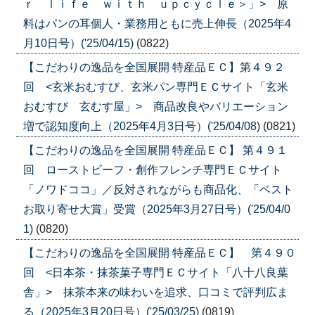
ｒ ｌｉｆｅ ｗｉｔｈ ｕｐｃｙｃｌｅ＞」> 原
料はパンの耳個人・業務用ともに売上伸長（2025年4
月10日号）('25/04/15)
(0822)
【こだわりの逸品を全国展開 特産品ＥＣ】第４９２
回 <玄米おむすび、玄米パン専門ＥＣサイト「玄米
おむすび 玄むす屋」> 商品改良やバリエーション
増で認知度向上（2025年4月3日号）('25/04/08)
(0821)
【こだわりの逸品を全国展開 特産品ＥＣ】 第４９１
回 ローストビーフ・創作フレンチ専門ＥＣサイト
「ノワドココ」／反対されながらも商品化、「ベスト
お取り寄せ大賞」受賞（2025年3月27日号）('25/04/0
1)
(0820)
【こだわりの逸品を全国展開 特産品ＥＣ】 第４９０
回 <日本茶・抹茶菓子専門ＥＣサイト「八十八良葉
舎」> 抹茶本来の味わいを追求、口コミで評判広ま
る（2025年3月20日号）('25/03/25)
(0819)