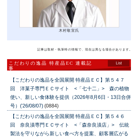
木村敬宣氏
記事は取材・執筆時の情報で、現在は異なる場合があります。
こだわりの逸品 特産品EC 連載記
List
事
【こだわりの逸品を全国展開 特産品ＥＣ】第５４７
回 洋菓子専門ＥＣサイト <「七十二」> 森の植物
使い、新しい食体験を提供（2026年8月6日・13日合併
号）('26/08/07)
(0884)
【こだわりの逸品を全国展開 特産品ＥＣ】第５４６
回 奈良漬専門ＥＣサイト <「森奈良漬店」> 伝統
製法を守りながら新しい食べ方を提案、顧客層広がる