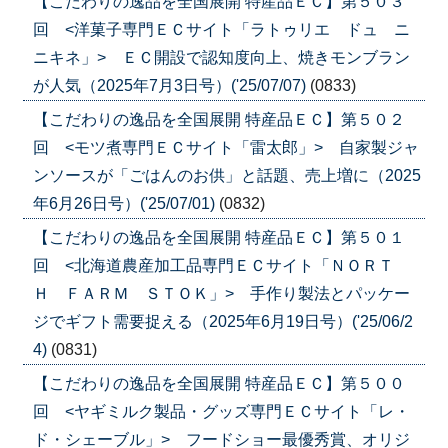
【こだわりの逸品を全国展開 特産品ＥＣ】第５０３
回 <洋菓子専門ＥＣサイト「ラトゥリエ ドュ ニ
ニキネ」> ＥＣ開設で認知度向上、焼きモンブラン
が人気（2025年7月3日号）('25/07/07)
(0833)
【こだわりの逸品を全国展開 特産品ＥＣ】第５０２
回 <モツ煮専門ＥＣサイト「雷太郎」> 自家製ジャ
ンソースが「ごはんのお供」と話題、売上増に（2025
年6月26日号）('25/07/01)
(0832)
【こだわりの逸品を全国展開 特産品ＥＣ】第５０１
回 <北海道農産加工品専門ＥＣサイト「ＮＯＲＴ
Ｈ ＦＡＲＭ ＳＴＯＫ」> 手作り製法とパッケー
ジでギフト需要捉える（2025年6月19日号）('25/06/2
4)
(0831)
【こだわりの逸品を全国展開 特産品ＥＣ】第５００
回 <ヤギミルク製品・グッズ専門ＥＣサイト「レ・
ド・シェーブル」> フードショー最優秀賞、オリジ