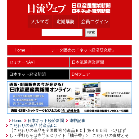
Home
データ販売の「ネット経済研究所」
セミナーNAVI
日本流通産業新聞
日本ネット経済新聞
DMフェア
Home
日本ネット経済新聞
連載記事
こだわりの逸品 特産品EC
【こだわりの逸品を全国展開 特産品ＥＣ】第４９５回 <さばず
し・手打ちそば専門ＥＣサイト「柚子香」> こだわりの食材とそ