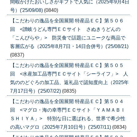
間暇かけたおいしさがギフトで人気に（2025年9月4日
号）('25/09/08)
(0840)
【こだわりの逸品を全国展開 特産品ＥＣ】第５０６
回 <讃岐うどん専門ＥＣサイト さぬきうどんの
「こんぴらや」> 防災食で話題にユニークな商品で
客層広がる（2025年8月7日・14日合併号）('25/08/21)
(0837)
【こだわりの逸品を全国展開 特産品ＥＣ】第５０５
回 <水産加工品専門ＥＣサイト「シーライフ」> 人
気ののどぐろの加工品、返礼品で認知度向上（2025年
7月17日号）('25/07/22)
(0835)
【こだわりの逸品を全国展開 特産品ＥＣ】第５０４
回 <マグロ・海の幸専門ＥＣサイト「ＹＡＭＡＢＩ
ＳＨＩＹＡ」> 特別な日に選ばれる、世界で希少性
の高いマグロ（2025年7月10日号）('25/07/11)
(0834)