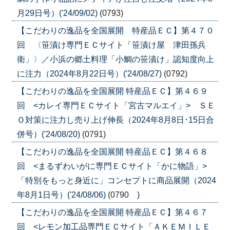
月29日号）('24/09/02)
(0793)
【こだわりの逸品を全国展開 特産品ＥＣ】第４７０
回 〈笹漬け専門ＥＣサイト「笹漬け屋 津田孫兵
衛」〉／小浜の郷土料理「小鯛の笹漬け」認知度向上
に注力（2024年8月22日号）('24/08/27)
(0792)
【こだわりの逸品を全国展開 特産品ＥＣ】第４６９
回 <カレイ専門ＥＣサイト「宮古マルエイ」> ＳＥ
Ｏ対策に注力し売り上げ伸長（2024年8月8日･15日合
併号）('24/08/20)
(0791)
【こだわりの逸品を全国展開 特産品ＥＣ】第４６８
回 <まるずわいがに専門ＥＣサイト「かに物語」>
「特別をもっと身近に」コンセプトに商品展開（2024
年8月1日号）('24/08/06)
(0790 )
【こだわりの逸品を全国展開 特産品ＥＣ】第４６７
回 <レモン加工品専門ＥＣサイト「ＡＫＥＭＩＬＥ