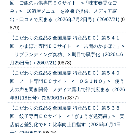
回 ご飯のお供専門ＥＣサイト <「味市春香なご
み」> 居酒屋メニューを冷凍で提供、メディア露
出・口コミで広まる（2026年7月2日号）('26/07/21)
(0
879)
【こだわりの逸品を全国展開 特産品ＥＣ】第５４１
回 かまぼこ専門ＥＣサイト <「吉開のかまぼこ」>
リブランディング奏功、３期目で黒字化（2026年6
月25日号）('26/07/21)
(0878)
【こだわりの逸品を全国展開 特産品ＥＣ】第５４０
回 ノート専門ＥＣサイト <「ＯＧＵＮＯ」> 使う
人の声を聞き開発、メディア露出で評判広まる（2026
年6月18日号）('26/06/19)
(0877)
【こだわりの逸品を全国展開 特産品ＥＣ】第５３８
回 餃子専門ＥＣサイト <「ぎょうざ処亮昌」> 実
店舗と差別化でＥＣ比率向上目指す（2026年6月4日
号）('26/06/09)
(0875)