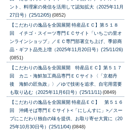
ント、料理家の発信を活用して認知拡大（2025年11月
27日号）('25/12/05)
(0852)
【こだわりの逸品を全国展開 特産品ＥＣ】第５１８
回 イチゴ・スイーツ専門ＥＣサイト「いちごの里オ
ンラインショップ」／ＥＣ専門部署立ち上げ、季節商
品・ギフト品売上増（2025年11月20日号）('25/11/26)
(0851)
【こだわりの逸品を全国展開 特産品ＥＣ】第５１７
回 カニ・海鮮加工商品専門ＥＣサイト〈「京都丹
後 海鮮の匠魚政」〉／ゆで技術を追求、自宅用需要
も取り込む（2025年11月6日号）('25/11/11)
(0849)
【こだわりの逸品を全国展開 特産品ＥＣ】 第５１６
回 沖縄そば専門ＥＣサイト<「にしんすに」>／スー
プにこだわり独自の味を提供、お取り寄せ大賞に（20
25年10月30日号）('25/11/04)
(0848)