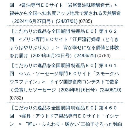
回 <醤油専門ＥＣサイト「岩尾醤油味噌醸造元」>
福井から全国へ知名度アップ地元で愛される天然醸造
（2024年6月27日号）('24/07/01)
(0785)
【こだわりの逸品を全国展開 特産品ＥＣ】第４６２
回 <プリン専門ＥＣサイト「江戸流行婦凛（とうき
ょうはやりぷりん）」> 皆が幸せになる価値と体験
をお届け（2024年6月20日号）('24/06/25)
(0784)
【こだわりの逸品を全国展開 特産品ＥＣ】第４６１
回 <ハム・ソーセージ専門ＥＣサイト「スモークハ
ウスファイン」> ドイツ国際食肉コンテストで数多
く受賞したソーセージ（2024年6月6日号）('24/06/10)
(0782)
【こだわりの逸品を全国展開 特産品ＥＣ】第４６０
回 <寝具・アウトドア製品専門ＥＣサイト「イシケ
ン」> "軽い・ふんわり・暖かい"三拍子そろった独自