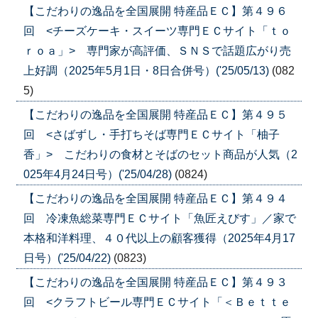
【こだわりの逸品を全国展開 特産品ＥＣ】第４９６
回 <チーズケーキ・スイーツ専門ＥＣサイト「ｔｏ
ｒｏａ」> 専門家が高評価、ＳＮＳで話題広がり売
上好調（2025年5月1日・8日合併号）('25/05/13)
(082
5)
【こだわりの逸品を全国展開 特産品ＥＣ】第４９５
回 <さばずし・手打ちそば専門ＥＣサイト「柚子
香」> こだわりの食材とそばのセット商品が人気（2
025年4月24日号）('25/04/28)
(0824)
【こだわりの逸品を全国展開 特産品ＥＣ】第４９４
回 冷凍魚総菜専門ＥＣサイト「魚匠えびす」／家で
本格和洋料理、４０代以上の顧客獲得（2025年4月17
日号）('25/04/22)
(0823)
【こだわりの逸品を全国展開 特産品ＥＣ】第４９３
回 <クラフトビール専門ＥＣサイト「＜Ｂｅｔｔｅ