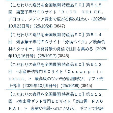
【こだわりの逸品を全国展開 特産品ＥＣ】第５１５
回 栗菓子専門ＥＣサイト「ＲＩＣＯ ＤＯＬＣＥ」
／口コミ、メディア露出で広がる栗の味わい（2025年
10月23日号）('25/10/24)
(0847)
【こだわりの逸品を全国展開 特産品ＥＣ】第５１４
回 焼き菓子専門ＥＣサイト「分福ベイク」／廃棄食
材のクッキー、開発背景の発信で注目を集める（2025
年10月16日号）('25/10/17)
(0846)
【こだわりの逸品を全国展開 特産品ＥＣ】第５１３
回 <水産缶詰専門ＥＣサイト「Ｏｃｅａｎｐｒｉｎ
ｃｅｓｓ」> 最高級のツナ缶が話題呼び、ギフト売
上倍増（2025年10月9日号）('25/10/09)
(0845)
【こだわりの逸品を全国展開 特産品ＥＣ】第５１２
回 <奥出雲ギフト専門ＥＣサイト「奥出雲 ＮＡＯ
ＲＡＩ」> 素材や包装へのこだわり、ギフトで好評