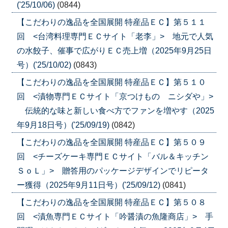
('25/10/06)
(0844)
【こだわりの逸品を全国展開 特産品ＥＣ】第５１１
回 <台湾料理専門ＥＣサイト「老李」> 地元で人気
の水餃子、催事で広がりＥＣ売上増（2025年9月25日
号）('25/10/02)
(0843)
【こだわりの逸品を全国展開 特産品ＥＣ】第５１０
回 <漬物専門ＥＣサイト「京つけもの ニシダや」>
伝統的な味と新しい食べ方でファンを増やす（2025
年9月18日号）('25/09/19)
(0842)
【こだわりの逸品を全国展開 特産品ＥＣ】第５０９
回 <チーズケーキ専門ＥＣサイト「バル＆キッチン
ＳｏＬ」> 贈答用のパッケージデザインでリピータ
ー獲得（2025年9月11日号）('25/09/12)
(0841)
【こだわりの逸品を全国展開 特産品ＥＣ】第５０８
回 <漬魚専門ＥＣサイト「吟醤漬の魚隆商店」> 手