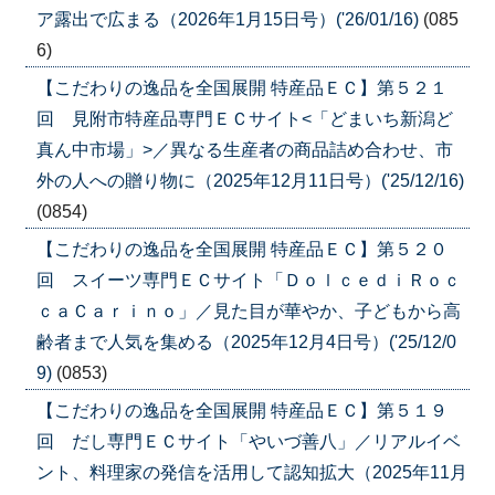
ア露出で広まる（2026年1月15日号）('26/01/16)
(085
6)
【こだわりの逸品を全国展開 特産品ＥＣ】第５２１
回 見附市特産品専門ＥＣサイト<「どまいち新潟ど
真ん中市場」>／異なる生産者の商品詰め合わせ、市
外の人への贈り物に（2025年12月11日号）('25/12/16)
(0854)
【こだわりの逸品を全国展開 特産品ＥＣ】第５２０
回 スイーツ専門ＥＣサイト「ＤｏｌｃｅｄｉＲｏｃ
ｃａＣａｒｉｎｏ」／見た目が華やか、子どもから高
齢者まで人気を集める（2025年12月4日号）('25/12/0
9)
(0853)
【こだわりの逸品を全国展開 特産品ＥＣ】第５１９
回 だし専門ＥＣサイト「やいづ善八」／リアルイベ
ント、料理家の発信を活用して認知拡大（2025年11月