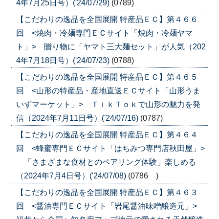
4年7月25日号）('24/07/29)
(0789)
【こだわりの逸品を全国展開 特産品ＥＣ】第４６６
回 <焼肉・冷麺専門ＥＣサイト「焼肉・冷麺ヤマ
ト」> 贈り物に「ヤマト三大麺セット」が人気（202
4年7月18日号）('24/07/23)
(0788)
【こだわりの逸品を全国展開 特産品ＥＣ】第４６５
回 <山形の特産品・産地直送ＥＣサイト「山形うま
いずマーケット」> ＴｉｋＴｏｋで山形の魅力を発
信（2024年7月11日号）('24/07/16)
(0787)
【こだわりの逸品を全国展開 特産品ＥＣ】第４６４
回 <蜂蜜専門ＥＣサイト「はちみつ専門店秋田屋」>
「さまざまな食材とのペアリング体験」楽しめる
（2024年7月4日号）('24/07/08)
(0786 )
【こだわりの逸品を全国展開 特産品ＥＣ】第４６３
回 <醤油専門ＥＣサイト「岩尾醤油味噌醸造元」>