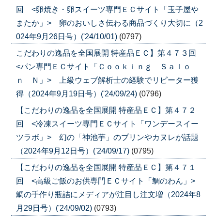
回 <卵焼き・卵スイーツ専門ＥＣサイト「玉子屋や
またか」> 卵のおいしさ伝わる商品づくり大切に（2
024年9月26日号）('24/10/01)
(0797)
こだわりの逸品を全国展開 特産品ＥＣ】第４７３回
<パン専門ＥＣサイト「Ｃｏｏｋｉｎｇ Ｓａｌｏ
ｎ Ｎ」> 上級ウェブ解析士の経験でリピーター獲
得（2024年9月19日号）('24/09/24)
(0796)
【こだわりの逸品を全国展開 特産品ＥＣ】第４７２
回 <冷凍スイーツ専門ＥＣサイト「ワンデースイー
ツラボ」> 幻の「神池芋」のプリンやカヌレが話題
（2024年9月12日号）('24/09/17)
(0795)
【こだわりの逸品を全国展開 特産品ＥＣ】第４７１
回 <高級ご飯のお供専門ＥＣサイト「鯛のわん」>
鯛の手作り瓶詰にメディアが注目し注文増（2024年8
月29日号）('24/09/02)
(0793)