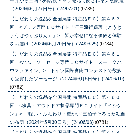
福井から全国へ知名度アップ地元で愛される天然醸造
（2024年6月27日号）('24/07/01)
(0785)
【こだわりの逸品を全国展開 特産品ＥＣ】第４６２
回 <プリン専門ＥＣサイト「江戸流行婦凛（とうき
ょうはやりぷりん）」> 皆が幸せになる価値と体験
をお届け（2024年6月20日号）('24/06/25)
(0784)
【こだわりの逸品を全国展開 特産品ＥＣ】第４６１
回 <ハム・ソーセージ専門ＥＣサイト「スモークハ
ウスファイン」> ドイツ国際食肉コンテストで数多
く受賞したソーセージ（2024年6月6日号）('24/06/10)
(0782)
【こだわりの逸品を全国展開 特産品ＥＣ】第４６０
回 <寝具・アウトドア製品専門ＥＣサイト「イシケ
ン」> "軽い・ふんわり・暖かい"三拍子そろった独自
の布団（2024年5月30日号）('24/06/03)
(0781)
【こだわりの逸品を全国展開 特産品ＥＣ】第４５９