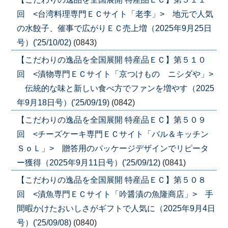
回 <台湾料理専門ＥＣサイト「老李」> 地元で人気
の水餃子、催事で広がりＥＣ売上増（2025年9月25日
号）('25/10/02)
(0843)
【こだわりの逸品を全国展開 特産品ＥＣ】第５１０
回 <漬物専門ＥＣサイト「京つけもの ニシダや」>
伝統的な味と新しい食べ方でファンを増やす（2025
年9月18日号）('25/09/19)
(0842)
【こだわりの逸品を全国展開 特産品ＥＣ】第５０９
回 <チーズケーキ専門ＥＣサイト「バル＆キッチン
ＳｏＬ」> 贈答用のパッケージデザインでリピータ
ー獲得（2025年9月11日号）('25/09/12)
(0841)
【こだわりの逸品を全国展開 特産品ＥＣ】第５０８
回 <漬魚専門ＥＣサイト「吟醤漬の魚隆商店」> 手
間暇かけたおいしさがギフトで人気に（2025年9月4日
号）('25/09/08)
(0840)