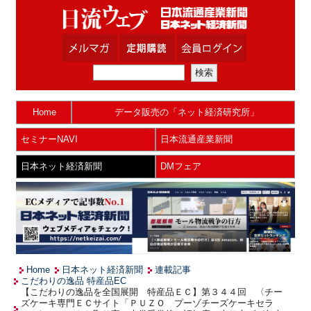
Home
データ販売の「ネット経済研究所」
セミナーNAVI
日本流通産業新聞
日本ネット経済新聞
DMフェア
Home
日本ネット経済新聞
連載記事
こだわりの逸品 特産品EC
【こだわりの逸品を全国展開 特産品ＥＣ】第３４４回 〈チー
ズケーキ専門ＥＣサイト「ＰＵＺＯ プーゾチーズケーキセラ