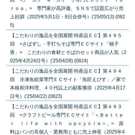
ｒｏａ」> 専門家が高評価、ＳＮＳで話題広がり売
上好調（2025年5月1日・8日合併号）('25/05/13)
(082
5)
【こだわりの逸品を全国展開 特産品ＥＣ】第４９５
回 <さばずし・手打ちそば専門ＥＣサイト「柚子
香」> こだわりの食材とそばのセット商品が人気（2
025年4月24日号）('25/04/28)
(0824)
【こだわりの逸品を全国展開 特産品ＥＣ】第４９４
回 冷凍魚総菜専門ＥＣサイト「魚匠えびす」／家で
本格和洋料理、４０代以上の顧客獲得（2025年4月17
日号）('25/04/22)
(0823)
【こだわりの逸品を全国展開 特産品ＥＣ】第４９３
回 <クラフトビール専門ＥＣサイト「＜Ｂｅｔｔｅ
ｒ ｌｉｆｅ ｗｉｔｈ ｕｐｃｙｃｌｅ＞」> 原
料はパンの耳個人・業務用ともに売上伸長（2025年4