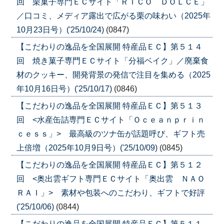
回 栗菓子専門ＥＣサイト「ＲＩＣＯ ＤＯＬＣＥ」
／口コミ、メディア露出で広がる栗の味わい（2025年
10月23日号）('25/10/24)
(0847)
【こだわりの逸品を全国展開 特産品ＥＣ】第５１４
回 焼き菓子専門ＥＣサイト「分福ベイク」／廃棄食
材のクッキー、開発背景の発信で注目を集める（2025
年10月16日号）('25/10/17)
(0846)
【こだわりの逸品を全国展開 特産品ＥＣ】第５１３
回 <水産缶詰専門ＥＣサイト「Ｏｃｅａｎｐｒｉｎ
ｃｅｓｓ」> 最高級のツナ缶が話題呼び、ギフト売
上倍増（2025年10月9日号）('25/10/09)
(0845)
【こだわりの逸品を全国展開 特産品ＥＣ】第５１２
回 <奥出雲ギフト専門ＥＣサイト「奥出雲 ＮＡＯ
ＲＡＩ」> 素材や包装へのこだわり、ギフトで好評
('25/10/06)
(0844)
【こだわりの逸品を全国展開 特産品ＥＣ】第５１１