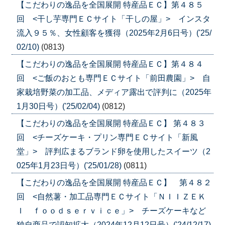
【こだわりの逸品を全国展開 特産品ＥＣ】第４８５
回 <干し芋専門ＥＣサイト「干しの屋」> インスタ
流入９５％、女性顧客を獲得（2025年2月6日号）('25/
02/10)
(0813)
【こだわりの逸品を全国展開 特産品ＥＣ】第４８４
回 <ご飯のおとも専門ＥＣサイト「前田農園」> 自
家栽培野菜の加工品、メディア露出で評判に（2025年
1月30日号）('25/02/04)
(0812)
【こだわりの逸品を全国展開 特産品ＥＣ】 第４８３
回 <チーズケーキ・プリン専門ＥＣサイト「新風
堂」> 評判広まるブランド卵を使用したスイーツ（2
025年1月23日号）('25/01/28)
(0811)
【こだわりの逸品を全国展開 特産品ＥＣ】 第４８２
回 <自然薯・加工品専門ＥＣサイト「ＮＩＩＺＥＫ
Ｉ ｆｏｏｄｓｅｒｖｉｃｅ」> チーズケーキなど
独自商品で認知拡大（2024年12月12日号）('24/12/17)