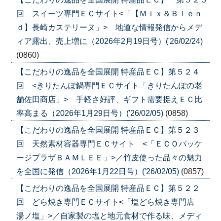
回 スイーツ専門ＥＣサイト<「【Ｍｉｘ＆Ｂｌｅｎ
ｄ】長崎カステリーヌ」> 地道な情報発信からメデ
ィア露出、売上増に（2026年2月19日号）('26/02/24)
(0860)
【こだわりの逸品を全国展開 特産品ＥＣ】第５２４
回 <きりたんぽ鍋専門ＥＣサイト「きりたんぽの老
舗佐田商店」> 手軽さ好評、ギフト需要捉えＥＣ比
率高まる（2026年1月29日号）('26/02/05)
(0858)
【こだわりの逸品を全国展開 特産品ＥＣ】第５２３
回 天然素材容器専門ＥＣサイト <「ＥＣＯパッケ
ージプラザＢＡＭＬＥＥ」>／竹皮使った品々の魅力
を全国に発信（2026年1月22日号）('26/02/05)
(0857)
【こだわりの逸品を全国展開 特産品ＥＣ】第５２２
回 どら焼き専門ＥＣサイト<「塩どら焼き専門店
湯ノ塩」>／自家製の塩と地元食材で作る味、メディ