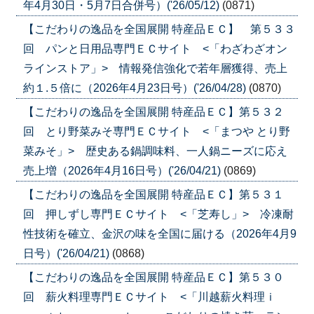
年4月30日・5月7日合併号）('26/05/12)
(0871)
【こだわりの逸品を全国展開 特産品ＥＣ】 第５３３
回 パンと日用品専門ＥＣサイト <「わざわざオン
ラインストア」> 情報発信強化で若年層獲得、売上
約１.５倍に（2026年4月23日号）('26/04/28)
(0870)
【こだわりの逸品を全国展開 特産品ＥＣ】第５３２
回 とり野菜みそ専門ＥＣサイト <「まつや とり野
菜みそ」> 歴史ある鍋調味料、一人鍋ニーズに応え
売上増（2026年4月16日号）('26/04/21)
(0869)
【こだわりの逸品を全国展開 特産品ＥＣ】第５３１
回 押しずし専門ＥＣサイト <「芝寿し」> 冷凍耐
性技術を確立、金沢の味を全国に届ける（2026年4月9
日号）('26/04/21)
(0868)
【こだわりの逸品を全国展開 特産品ＥＣ】第５３０
回 薪火料理専門ＥＣサイト <「川越薪火料理ｉ