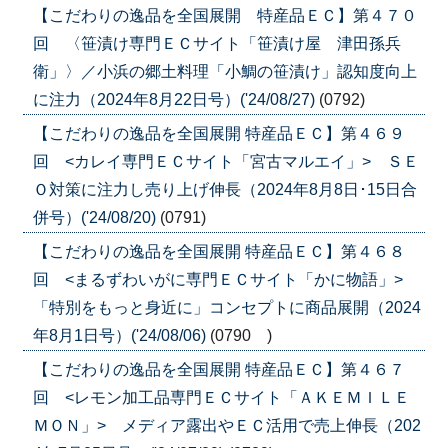
【こだわりの逸品を全国展開 特産品ＥＣ】第４７０
回 〈笹漬け専門ＥＣサイト「笹漬け屋 津田孫兵
衛」〉／小浜の郷土料理「小鯛の笹漬け」認知度向上
に注力（2024年8月22日号）('24/08/27)
(0792)
【こだわりの逸品を全国展開 特産品ＥＣ】第４６９
回 <カレイ専門ＥＣサイト「宮古マルエイ」> ＳＥ
Ｏ対策に注力し売り上げ伸長（2024年8月8日･15日合
併号）('24/08/20)
(0791)
【こだわりの逸品を全国展開 特産品ＥＣ】第４６８
回 <まるずわいがに専門ＥＣサイト「かに物語」>
「特別をもっと身近に」コンセプトに商品展開（2024
年8月1日号）('24/08/06)
(0790 )
【こだわりの逸品を全国展開 特産品ＥＣ】第４６７
回 <レモン加工品専門ＥＣサイト「ＡＫＥＭＩＬＥ
ＭＯＮ」> メディア露出やＥＣ活用で売上伸長（202