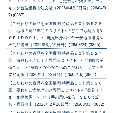
ｎ ｔｈｅ ｐａｒｋ」> こだわりの焼き芋、ラン
キング首位獲得で注文増（2026年4月2日号）('26/04/0
7)
(0867)
【こだわりの逸品を全国展開 特産品ＥＣ】第５２８
回 地域の逸品専門ＥＣサイト<「どこでも商店街Ｙ
ＯＲＩＤＯＲＩ」> 地元出身バイヤーが地域連携深
め商品選出（2026年3月19日号）('26/03/24)
(0865)
【こだわりの逸品を全国展開 特産品ＥＣ】第５２７
回 海鮮しゃぶしゃぶ専門ＥＣサイト <「滋味六感
蓮こん」>／鮮度と安心安全へのこだわり、ギフト需
要捉える（2026年3月12日号）('26/03/16)
(0864)
【こだわりの逸品を全国展開 特産品ＥＣ】第５２６
回 隠れたご当地グルメ専門ＥＣサイト<「発見！う
まうま探検隊」> 作り手の思い発信、ＳＥＯで認
知・購買向上（2026年2月26日号）('26/03/03)
(0862)
【こだわりの逸品を全国展開 特産品ＥＣ】 第５２５