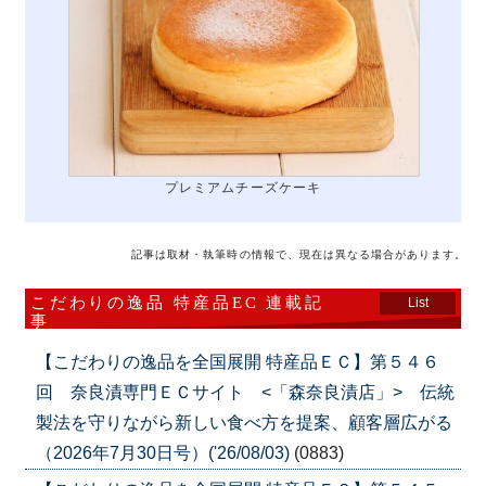
プレミアムチーズケーキ
記事は取材・執筆時の情報で、現在は異なる場合があります。
こだわりの逸品 特産品EC 連載記
List
事
【こだわりの逸品を全国展開 特産品ＥＣ】第５４６
回 奈良漬専門ＥＣサイト <「森奈良漬店」> 伝統
製法を守りながら新しい食べ方を提案、顧客層広がる
（2026年7月30日号）('26/08/03)
(0883)