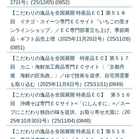
27日号）('25/12/05)
(0852)
【こだわりの逸品を全国展開 特産品ＥＣ】第５１８
回 イチゴ・スイーツ専門ＥＣサイト「いちごの里オ
ンラインショップ」／ＥＣ専門部署立ち上げ、季節商
品・ギフト品売上増（2025年11月20日号）('25/11/26)
(0851)
【こだわりの逸品を全国展開 特産品ＥＣ】第５１７
回 カニ・海鮮加工商品専門ＥＣサイト〈「京都丹
後 海鮮の匠魚政」〉／ゆで技術を追求、自宅用需要
も取り込む（2025年11月6日号）('25/11/11)
(0849)
【こだわりの逸品を全国展開 特産品ＥＣ】 第５１６
回 沖縄そば専門ＥＣサイト<「にしんすに」>／スー
プにこだわり独自の味を提供、お取り寄せ大賞に（20
25年10月30日号）('25/11/04)
(0848)
【こだわりの逸品を全国展開 特産品ＥＣ】第５１５