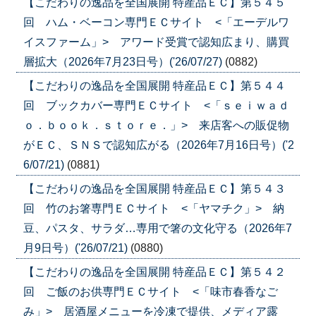
【こだわりの逸品を全国展開 特産品ＥＣ】第５４５
回 ハム・ベーコン専門ＥＣサイト <「エーデルワ
イスファーム」> アワード受賞で認知広まり、購買
層拡大（2026年7月23日号）('26/07/27)
(0882)
【こだわりの逸品を全国展開 特産品ＥＣ】第５４４
回 ブックカバー専門ＥＣサイト <「ｓｅｉｗａｄ
ｏ．ｂｏｏｋ．ｓｔｏｒｅ．」> 来店客への販促物
がＥＣ、ＳＮＳで認知広がる（2026年7月16日号）('2
6/07/21)
(0881)
【こだわりの逸品を全国展開 特産品ＥＣ】第５４３
回 竹のお箸専門ＥＣサイト <「ヤマチク」> 納
豆、パスタ、サラダ…専用で箸の文化守る（2026年7
月9日号）('26/07/21)
(0880)
【こだわりの逸品を全国展開 特産品ＥＣ】第５４２
回 ご飯のお供専門ＥＣサイト <「味市春香なご
み」> 居酒屋メニューを冷凍で提供、メディア露