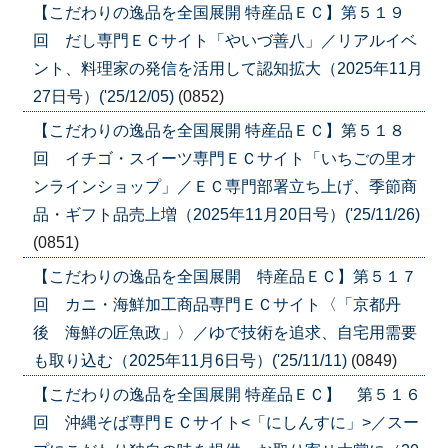
【こだわりの逸品を全国展開 特産品ＥＣ】第５１９
回 だし専門ＥＣサイト「やいづ善八」／リアルイベ
ント、料理家の発信を活用して認知拡大（2025年11月
27日号）('25/12/05)
(0852)
【こだわりの逸品を全国展開 特産品ＥＣ】第５１８
回 イチゴ・スイーツ専門ＥＣサイト「いちごの里オ
ンラインショップ」／ＥＣ専門部署立ち上げ、季節商
品・ギフト品売上増（2025年11月20日号）('25/11/26)
(0851)
【こだわりの逸品を全国展開 特産品ＥＣ】第５１７
回 カニ・海鮮加工商品専門ＥＣサイト〈「京都丹
後 海鮮の匠魚政」〉／ゆで技術を追求、自宅用需要
も取り込む（2025年11月6日号）('25/11/11)
(0849)
【こだわりの逸品を全国展開 特産品ＥＣ】 第５１６
回 沖縄そば専門ＥＣサイト<「にしんすに」>／スー