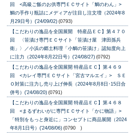
回 <高級ご飯のお供専門ＥＣサイト「鯛のわん」>
鯛の手作り瓶詰にメディアが注目し注文増（2024年8
月29日号）('24/09/02)
(0793)
【こだわりの逸品を全国展開 特産品ＥＣ】第４７０
回 〈笹漬け専門ＥＣサイト「笹漬け屋 津田孫兵
衛」〉／小浜の郷土料理「小鯛の笹漬け」認知度向上
に注力（2024年8月22日号）('24/08/27)
(0792)
【こだわりの逸品を全国展開 特産品ＥＣ】第４６９
回 <カレイ専門ＥＣサイト「宮古マルエイ」> ＳＥ
Ｏ対策に注力し売り上げ伸長（2024年8月8日･15日合
併号）('24/08/20)
(0791)
【こだわりの逸品を全国展開 特産品ＥＣ】第４６８
回 <まるずわいがに専門ＥＣサイト「かに物語」>
「特別をもっと身近に」コンセプトに商品展開（2024
年8月1日号）('24/08/06)
(0790 )