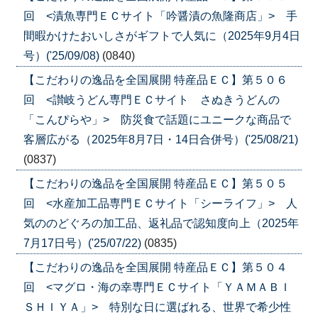
回 <漬魚専門ＥＣサイト「吟醤漬の魚隆商店」> 手
間暇かけたおいしさがギフトで人気に（2025年9月4日
号）('25/09/08)
(0840)
【こだわりの逸品を全国展開 特産品ＥＣ】第５０６
回 <讃岐うどん専門ＥＣサイト さぬきうどんの
「こんぴらや」> 防災食で話題にユニークな商品で
客層広がる（2025年8月7日・14日合併号）('25/08/21)
(0837)
【こだわりの逸品を全国展開 特産品ＥＣ】第５０５
回 <水産加工品専門ＥＣサイト「シーライフ」> 人
気ののどぐろの加工品、返礼品で認知度向上（2025年
7月17日号）('25/07/22)
(0835)
【こだわりの逸品を全国展開 特産品ＥＣ】第５０４
回 <マグロ・海の幸専門ＥＣサイト「ＹＡＭＡＢＩ
ＳＨＩＹＡ」> 特別な日に選ばれる、世界で希少性