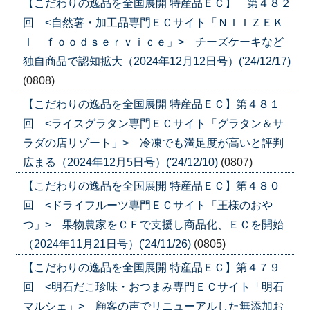
【こだわりの逸品を全国展開 特産品ＥＣ】 第４８２
回 <自然薯・加工品専門ＥＣサイト「ＮＩＩＺＥＫ
Ｉ ｆｏｏｄｓｅｒｖｉｃｅ」> チーズケーキなど
独自商品で認知拡大（2024年12月12日号）('24/12/17)
(0808)
【こだわりの逸品を全国展開 特産品ＥＣ】第４８１
回 <ライスグラタン専門ＥＣサイト「グラタン＆サ
ラダの店リゾート」> 冷凍でも満足度が高いと評判
広まる（2024年12月5日号）('24/12/10)
(0807)
【こだわりの逸品を全国展開 特産品ＥＣ】第４８０
回 <ドライフルーツ専門ＥＣサイト「王様のおや
つ」> 果物農家をＣＦで支援し商品化、ＥＣを開始
（2024年11月21日号）('24/11/26)
(0805)
【こだわりの逸品を全国展開 特産品ＥＣ】第４７９
回 <明石だこ珍味・おつまみ専門ＥＣサイト「明石
マルシェ」> 顧客の声でリニューアルした無添加お