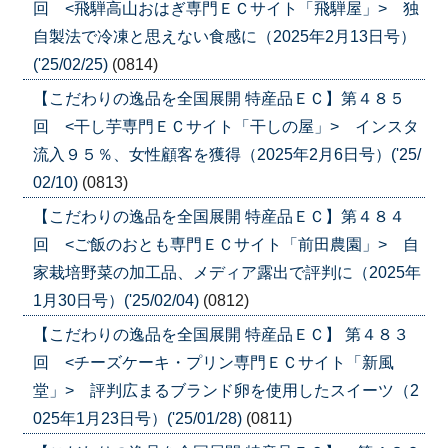
回 <飛騨高山おはぎ専門ＥＣサイト「飛騨屋」> 独
自製法で冷凍と思えない食感に（2025年2月13日号）
('25/02/25)
(0814)
【こだわりの逸品を全国展開 特産品ＥＣ】第４８５
回 <干し芋専門ＥＣサイト「干しの屋」> インスタ
流入９５％、女性顧客を獲得（2025年2月6日号）('25/
02/10)
(0813)
【こだわりの逸品を全国展開 特産品ＥＣ】第４８４
回 <ご飯のおとも専門ＥＣサイト「前田農園」> 自
家栽培野菜の加工品、メディア露出で評判に（2025年
1月30日号）('25/02/04)
(0812)
【こだわりの逸品を全国展開 特産品ＥＣ】 第４８３
回 <チーズケーキ・プリン専門ＥＣサイト「新風
堂」> 評判広まるブランド卵を使用したスイーツ（2
025年1月23日号）('25/01/28)
(0811)