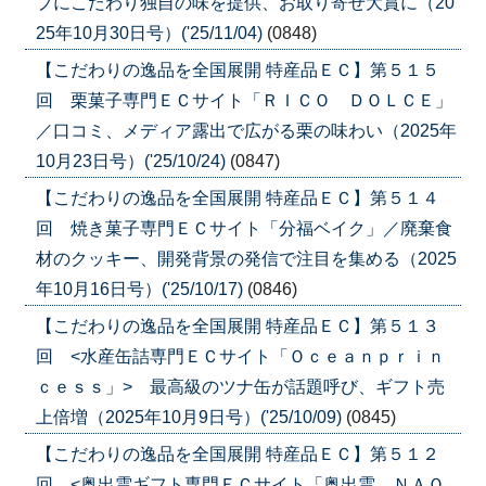
プにこだわり独自の味を提供、お取り寄せ大賞に（20
25年10月30日号）('25/11/04)
(0848)
【こだわりの逸品を全国展開 特産品ＥＣ】第５１５
回 栗菓子専門ＥＣサイト「ＲＩＣＯ ＤＯＬＣＥ」
／口コミ、メディア露出で広がる栗の味わい（2025年
10月23日号）('25/10/24)
(0847)
【こだわりの逸品を全国展開 特産品ＥＣ】第５１４
回 焼き菓子専門ＥＣサイト「分福ベイク」／廃棄食
材のクッキー、開発背景の発信で注目を集める（2025
年10月16日号）('25/10/17)
(0846)
【こだわりの逸品を全国展開 特産品ＥＣ】第５１３
回 <水産缶詰専門ＥＣサイト「Ｏｃｅａｎｐｒｉｎ
ｃｅｓｓ」> 最高級のツナ缶が話題呼び、ギフト売
上倍増（2025年10月9日号）('25/10/09)
(0845)
【こだわりの逸品を全国展開 特産品ＥＣ】第５１２
回 <奥出雲ギフト専門ＥＣサイト「奥出雲 ＮＡＯ