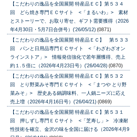
【こだわりの逸品を全国展開 特産品ＥＣ】第５３４
回 どら焼き専門ＥＣサイト <「まるいわ」> 素材
とストーリーで、お取り寄せ、ギフト需要獲得（2026
年4月30日・5月7日合併号）('26/05/12)
(0871)
【こだわりの逸品を全国展開 特産品ＥＣ】 第５３３
回 パンと日用品専門ＥＣサイト <「わざわざオン
ラインストア」> 情報発信強化で若年層獲得、売上
約１.５倍に（2026年4月23日号）('26/04/28)
(0870)
【こだわりの逸品を全国展開 特産品ＥＣ】第５３２
回 とり野菜みそ専門ＥＣサイト <「まつや とり野
菜みそ」> 歴史ある鍋調味料、一人鍋ニーズに応え
売上増（2026年4月16日号）('26/04/21)
(0869)
【こだわりの逸品を全国展開 特産品ＥＣ】第５３１
回 押しずし専門ＥＣサイト <「芝寿し」> 冷凍耐
性技術を確立、金沢の味を全国に届ける（2026年4月9