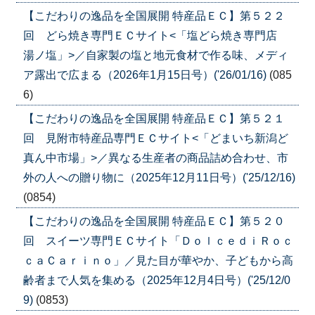
【こだわりの逸品を全国展開 特産品ＥＣ】第５２２
回 どら焼き専門ＥＣサイト<「塩どら焼き専門店
湯ノ塩」>／自家製の塩と地元食材で作る味、メディ
ア露出で広まる（2026年1月15日号）('26/01/16)
(085
6)
【こだわりの逸品を全国展開 特産品ＥＣ】第５２１
回 見附市特産品専門ＥＣサイト<「どまいち新潟ど
真ん中市場」>／異なる生産者の商品詰め合わせ、市
外の人への贈り物に（2025年12月11日号）('25/12/16)
(0854)
【こだわりの逸品を全国展開 特産品ＥＣ】第５２０
回 スイーツ専門ＥＣサイト「ＤｏｌｃｅｄｉＲｏｃ
ｃａＣａｒｉｎｏ」／見た目が華やか、子どもから高
齢者まで人気を集める（2025年12月4日号）('25/12/0
9)
(0853)