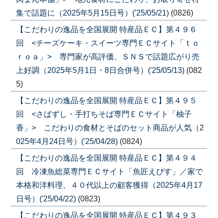
集で話題に（2025年5月15日号）('25/05/21)
(0826)
【こだわりの逸品を全国展開 特産品ＥＣ】第４９６
回 <チーズケーキ・スイーツ専門ＥＣサイト「ｔｏ
ｒｏａ」> 専門家が高評価、ＳＮＳで話題広がり売
上好調（2025年5月1日・8日合併号）('25/05/13)
(082
5)
【こだわりの逸品を全国展開 特産品ＥＣ】第４９５
回 <さばずし・手打ちそば専門ＥＣサイト「柚子
香」> こだわりの食材とそばのセット商品が人気（2
025年4月24日号）('25/04/28)
(0824)
【こだわりの逸品を全国展開 特産品ＥＣ】第４９４
回 冷凍魚総菜専門ＥＣサイト「魚匠えびす」／家で
本格和洋料理、４０代以上の顧客獲得（2025年4月17
日号）('25/04/22)
(0823)
【こだわりの逸品を全国展開 特産品ＥＣ】第４９３