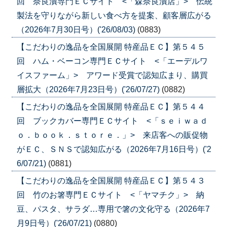
回 奈良漬専門ＥＣサイト <「森奈良漬店」> 伝統
製法を守りながら新しい食べ方を提案、顧客層広がる
（2026年7月30日号）('26/08/03)
(0883)
【こだわりの逸品を全国展開 特産品ＥＣ】第５４５
回 ハム・ベーコン専門ＥＣサイト <「エーデルワ
イスファーム」> アワード受賞で認知広まり、購買
層拡大（2026年7月23日号）('26/07/27)
(0882)
【こだわりの逸品を全国展開 特産品ＥＣ】第５４４
回 ブックカバー専門ＥＣサイト <「ｓｅｉｗａｄ
ｏ．ｂｏｏｋ．ｓｔｏｒｅ．」> 来店客への販促物
がＥＣ、ＳＮＳで認知広がる（2026年7月16日号）('2
6/07/21)
(0881)
【こだわりの逸品を全国展開 特産品ＥＣ】第５４３
回 竹のお箸専門ＥＣサイト <「ヤマチク」> 納
豆、パスタ、サラダ…専用で箸の文化守る（2026年7
月9日号）('26/07/21)
(0880)