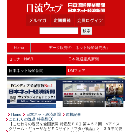
Home
データ販売の「ネット経済研究所」
セミナーNAVI
日本流通産業新聞
日本ネット経済新聞
DMフェア
Home
日本ネット経済新聞
連載記事
こだわりの逸品 特産品EC
【こだわりの逸品を全国展開 特産品ＥＣ】第４５３回 <アイス
クリーム・ギョーザなどＥＣサイト「フタバ食品」> ３９年間愛