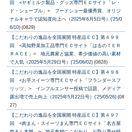
回 <ヤギミルク製品・グッズ専門ＥＣサイト「レ・
ド・シェーブル」> フードショー最優秀賞、オリジ
ナルキャラで認知度向上へ（2025年6月5日号）('25/0
6/10)
(0829)
【こだわりの逸品を全国展開 特産品ＥＣ】第４９９
回 <高知野菜加工品専門ＥＣサイト「はるのＴＥＲ
ＲＡＣＥ」> 地元農家と協業、希少価値の高い素材
で人気（2025年5月29日号）('25/06/02)
(0828)
【こだわりの逸品を全国展開 特産品ＥＣ】第４９８
回 <お芋スイーツ専門ＥＣサイト「フランダースフ
リッツ」> インフルエンサー投稿で話題、メディア
露出増で売上向上（2025年5月22日号）('25/05/26)
(08
27)
【こだわりの逸品を全国展開 特産品ＥＣ】第４９７
回 <肉まん・スイーツまん専門ＥＣサイト「名古屋
肉まん本舗」> 地元食材にこだわり、お取り寄せ特