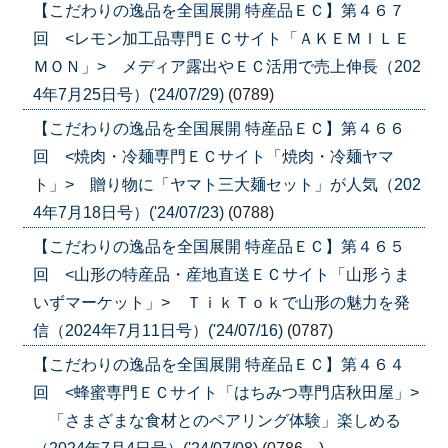
【こだわりの逸品を全国展開 特産品ＥＣ】第４６７
回 <レモン加工品専門ＥＣサイト「ＡＫＥＭＩＬＥ
ＭＯＮ」> メディア露出やＥＣ活用で売上伸長（202
4年7月25日号）('24/07/29)
(0789)
【こだわりの逸品を全国展開 特産品ＥＣ】第４６６
回 <焼肉・冷麺専門ＥＣサイト「焼肉・冷麺ヤマ
ト」> 贈り物に「ヤマト三大麺セット」が人気（202
4年7月18日号）('24/07/23)
(0788)
【こだわりの逸品を全国展開 特産品ＥＣ】第４６５
回 <山形の特産品・産地直送ＥＣサイト「山形うま
いずマーケット」> ＴｉｋＴｏｋで山形の魅力を発
信（2024年7月11日号）('24/07/16)
(0787)
【こだわりの逸品を全国展開 特産品ＥＣ】第４６４
回 <蜂蜜専門ＥＣサイト「はちみつ専門店秋田屋」>
「さまざまな食材とのペアリング体験」楽しめる