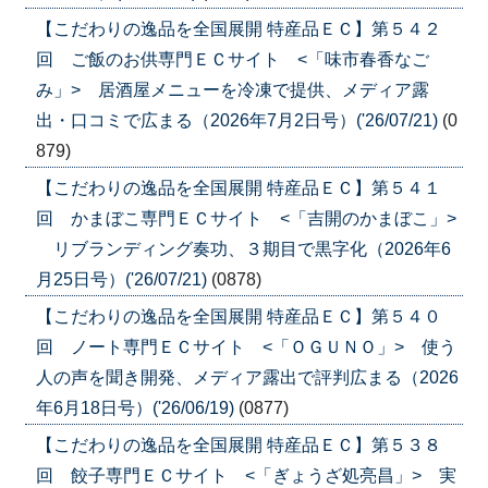
【こだわりの逸品を全国展開 特産品ＥＣ】第５４２
回 ご飯のお供専門ＥＣサイト <「味市春香なご
み」> 居酒屋メニューを冷凍で提供、メディア露
出・口コミで広まる（2026年7月2日号）('26/07/21)
(0
879)
【こだわりの逸品を全国展開 特産品ＥＣ】第５４１
回 かまぼこ専門ＥＣサイト <「吉開のかまぼこ」>
リブランディング奏功、３期目で黒字化（2026年6
月25日号）('26/07/21)
(0878)
【こだわりの逸品を全国展開 特産品ＥＣ】第５４０
回 ノート専門ＥＣサイト <「ＯＧＵＮＯ」> 使う
人の声を聞き開発、メディア露出で評判広まる（2026
年6月18日号）('26/06/19)
(0877)
【こだわりの逸品を全国展開 特産品ＥＣ】第５３８
回 餃子専門ＥＣサイト <「ぎょうざ処亮昌」> 実