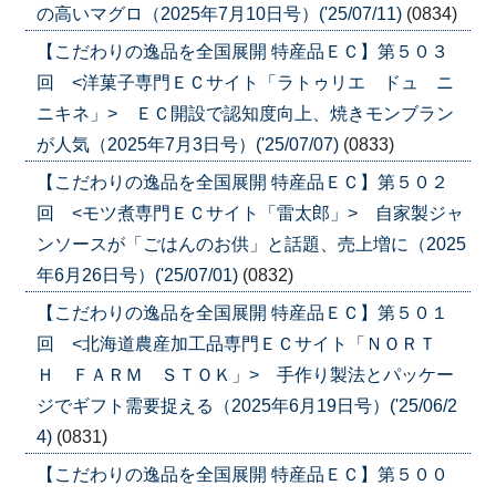
の高いマグロ（2025年7月10日号）('25/07/11)
(0834)
【こだわりの逸品を全国展開 特産品ＥＣ】第５０３
回 <洋菓子専門ＥＣサイト「ラトゥリエ ドュ ニ
ニキネ」> ＥＣ開設で認知度向上、焼きモンブラン
が人気（2025年7月3日号）('25/07/07)
(0833)
【こだわりの逸品を全国展開 特産品ＥＣ】第５０２
回 <モツ煮専門ＥＣサイト「雷太郎」> 自家製ジャ
ンソースが「ごはんのお供」と話題、売上増に（2025
年6月26日号）('25/07/01)
(0832)
【こだわりの逸品を全国展開 特産品ＥＣ】第５０１
回 <北海道農産加工品専門ＥＣサイト「ＮＯＲＴ
Ｈ ＦＡＲＭ ＳＴＯＫ」> 手作り製法とパッケー
ジでギフト需要捉える（2025年6月19日号）('25/06/2
4)
(0831)
【こだわりの逸品を全国展開 特産品ＥＣ】第５００