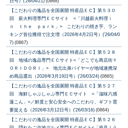
日号）('26/04/21)
(0868)
【こだわりの逸品を全国展開 特産品ＥＣ】第５３０
回 薪火料理専門ＥＣサイト <「川越薪火料理ｉ
ｎ ｔｈｅ ｐａｒｋ」> こだわりの焼き芋、ラン
キング首位獲得で注文増（2026年4月2日号）('26/04/0
7)
(0867)
【こだわりの逸品を全国展開 特産品ＥＣ】第５２８
回 地域の逸品専門ＥＣサイト<「どこでも商店街Ｙ
ＯＲＩＤＯＲＩ」> 地元出身バイヤーが地域連携深
め商品選出（2026年3月19日号）('26/03/24)
(0865)
【こだわりの逸品を全国展開 特産品ＥＣ】第５２７
回 海鮮しゃぶしゃぶ専門ＥＣサイト <「滋味六感
蓮こん」>／鮮度と安心安全へのこだわり、ギフト需
要捉える（2026年3月12日号）('26/03/16)
(0864)
【こだわりの逸品を全国展開 特産品ＥＣ】第５２６
回 隠れたご当地グルメ専門ＥＣサイト<「発見！う