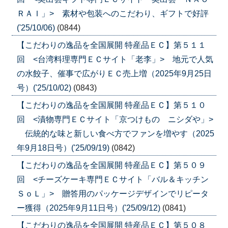
ＲＡＩ」> 素材や包装へのこだわり、ギフトで好評
('25/10/06)
(0844)
【こだわりの逸品を全国展開 特産品ＥＣ】第５１１
回 <台湾料理専門ＥＣサイト「老李」> 地元で人気
の水餃子、催事で広がりＥＣ売上増（2025年9月25日
号）('25/10/02)
(0843)
【こだわりの逸品を全国展開 特産品ＥＣ】第５１０
回 <漬物専門ＥＣサイト「京つけもの ニシダや」>
伝統的な味と新しい食べ方でファンを増やす（2025
年9月18日号）('25/09/19)
(0842)
【こだわりの逸品を全国展開 特産品ＥＣ】第５０９
回 <チーズケーキ専門ＥＣサイト「バル＆キッチン
ＳｏＬ」> 贈答用のパッケージデザインでリピータ
ー獲得（2025年9月11日号）('25/09/12)
(0841)
【こだわりの逸品を全国展開 特産品ＥＣ】第５０８