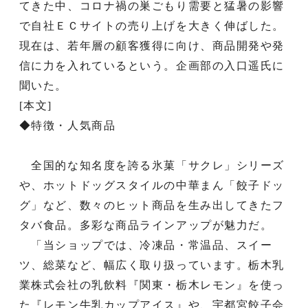
てきた中、コロナ禍の巣ごもり需要と猛暑の影響
で自社ＥＣサイトの売り上げを大きく伸ばした。
現在は、若年層の顧客獲得に向け、商品開発や発
信に力を入れているという。企画部の入口遥氏に
聞いた。
[本文]
◆特徴・人気商品
全国的な知名度を誇る氷菓「サクレ」シリーズ
や、ホットドッグスタイルの中華まん「餃子ドッ
グ」など、数々のヒット商品を生み出してきたフ
タバ食品。多彩な商品ラインアップが魅力だ。
「当ショップでは、冷凍品・常温品、スイー
ツ、総菜など、幅広く取り扱っています。栃木乳
業株式会社の乳飲料『関東・栃木レモン』を使っ
た『レモン牛乳カップアイス』や、宇都宮餃子会