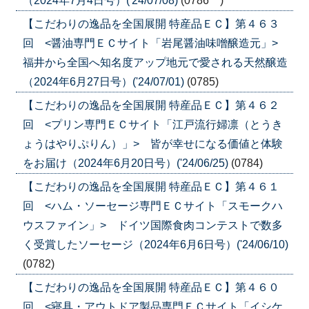
（2024年7月4日号）('24/07/08)
(0786 )
【こだわりの逸品を全国展開 特産品ＥＣ】第４６３
回 <醤油専門ＥＣサイト「岩尾醤油味噌醸造元」>
福井から全国へ知名度アップ地元で愛される天然醸造
（2024年6月27日号）('24/07/01)
(0785)
【こだわりの逸品を全国展開 特産品ＥＣ】第４６２
回 <プリン専門ＥＣサイト「江戸流行婦凛（とうき
ょうはやりぷりん）」> 皆が幸せになる価値と体験
をお届け（2024年6月20日号）('24/06/25)
(0784)
【こだわりの逸品を全国展開 特産品ＥＣ】第４６１
回 <ハム・ソーセージ専門ＥＣサイト「スモークハ
ウスファイン」> ドイツ国際食肉コンテストで数多
く受賞したソーセージ（2024年6月6日号）('24/06/10)
(0782)
【こだわりの逸品を全国展開 特産品ＥＣ】第４６０
回 <寝具・アウトドア製品専門ＥＣサイト「イシケ