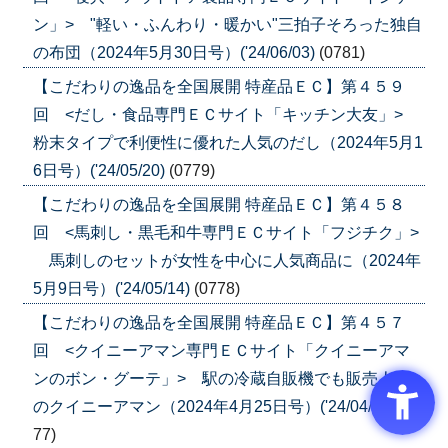
ン」> "軽い・ふんわり・暖かい"三拍子そろった独自
の布団（2024年5月30日号）('24/06/03)
(0781)
【こだわりの逸品を全国展開 特産品ＥＣ】第４５９
回 <だし・食品専門ＥＣサイト「キッチン大友」>
粉末タイプで利便性に優れた人気のだし（2024年5月1
6日号）('24/05/20)
(0779)
【こだわりの逸品を全国展開 特産品ＥＣ】第４５８
回 <馬刺し・黒毛和牛専門ＥＣサイト「フジチク」>
馬刺しのセットが女性を中心に人気商品に（2024年
5月9日号）('24/05/14)
(0778)
【こだわりの逸品を全国展開 特産品ＥＣ】第４５７
回 <クイニーアマン専門ＥＣサイト「クイニーアマ
ンのボン・グーテ」> 駅の冷蔵自販機でも販売人気
のクイニーアマン（2024年4月25日号）('24/04/26)
(07
77)