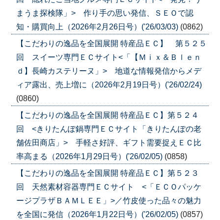
まうま探検隊」> 作り手の思い発信、ＳＥＯで認
知・購買向上（2026年2月26日号）('26/03/03)
(0862)
【こだわりの逸品を全国展開 特産品ＥＣ】 第５２５
回 スイーツ専門ＥＣサイト<「【Ｍｉｘ＆Ｂｌｅｎ
ｄ】長崎カステリーヌ」> 地道な情報発信からメデ
ィア露出、売上増に（2026年2月19日号）('26/02/24)
(0860)
【こだわりの逸品を全国展開 特産品ＥＣ】第５２４
回 <きりたんぽ鍋専門ＥＣサイト「きりたんぽの老
舗佐田商店」> 手軽さ好評、ギフト需要捉えＥＣ比
率高まる（2026年1月29日号）('26/02/05)
(0858)
【こだわりの逸品を全国展開 特産品ＥＣ】第５２３
回 天然素材容器専門ＥＣサイト <「ＥＣＯパッケ
ージプラザＢＡＭＬＥＥ」>／竹皮使った品々の魅力
を全国に発信（2026年1月22日号）('26/02/05)
(0857)