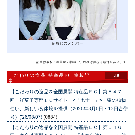
企画部のメンバー
記事は取材・執筆時の情報で、現在は異なる場合があります。
こだわりの逸品 特産品EC 連載記
List
事
【こだわりの逸品を全国展開 特産品ＥＣ】第５４７
回 洋菓子専門ＥＣサイト <「七十二」> 森の植物
使い、新しい食体験を提供（2026年8月6日・13日合併
号）('26/08/07)
(0884)
【こだわりの逸品を全国展開 特産品ＥＣ】第５４６