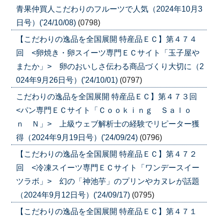
青果仲買人こだわりのフルーツで人気（2024年10月3
日号）('24/10/08)
(0798)
【こだわりの逸品を全国展開 特産品ＥＣ】第４７４
回 <卵焼き・卵スイーツ専門ＥＣサイト「玉子屋や
またか」> 卵のおいしさ伝わる商品づくり大切に（2
024年9月26日号）('24/10/01)
(0797)
こだわりの逸品を全国展開 特産品ＥＣ】第４７３回
<パン専門ＥＣサイト「Ｃｏｏｋｉｎｇ Ｓａｌｏ
ｎ Ｎ」> 上級ウェブ解析士の経験でリピーター獲
得（2024年9月19日号）('24/09/24)
(0796)
【こだわりの逸品を全国展開 特産品ＥＣ】第４７２
回 <冷凍スイーツ専門ＥＣサイト「ワンデースイー
ツラボ」> 幻の「神池芋」のプリンやカヌレが話題
（2024年9月12日号）('24/09/17)
(0795)
【こだわりの逸品を全国展開 特産品ＥＣ】第４７１