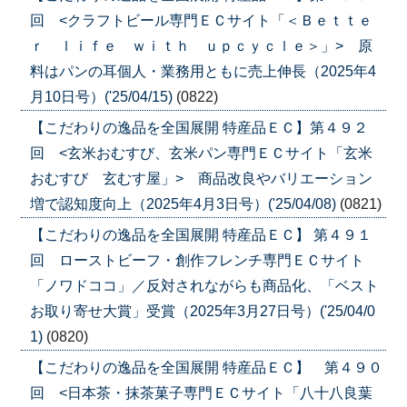
回 <クラフトビール専門ＥＣサイト「＜Ｂｅｔｔｅ
ｒ ｌｉｆｅ ｗｉｔｈ ｕｐｃｙｃｌｅ＞」> 原
料はパンの耳個人・業務用ともに売上伸長（2025年4
月10日号）('25/04/15)
(0822)
【こだわりの逸品を全国展開 特産品ＥＣ】第４９２
回 <玄米おむすび、玄米パン専門ＥＣサイト「玄米
おむすび 玄むす屋」> 商品改良やバリエーション
増で認知度向上（2025年4月3日号）('25/04/08)
(0821)
【こだわりの逸品を全国展開 特産品ＥＣ】 第４９１
回 ローストビーフ・創作フレンチ専門ＥＣサイト
「ノワドココ」／反対されながらも商品化、「ベスト
お取り寄せ大賞」受賞（2025年3月27日号）('25/04/0
1)
(0820)
【こだわりの逸品を全国展開 特産品ＥＣ】 第４９０
回 <日本茶・抹茶菓子専門ＥＣサイト「八十八良葉