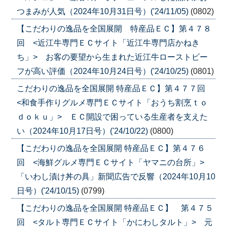
つまみが人気（2024年10月31日号）('24/11/05)
(0802)
【こだわりの逸品を全国展開 特産品ＥＣ】第４７８
回 <近江牛専門ＥＣサイト「近江牛専門店かねき
ち」> お客の要望から生まれた近江牛ローストビー
フが高い評価（2024年10月24日号）('24/10/25)
(0801)
こだわりの逸品を全国展開 特産品ＥＣ】第４７７回
<和食手作りグルメ専門ＥＣサイト「おうち割烹ｔｏ
ｄｏｋｕ」> ＥＣ開設で困っている生産者を支えた
い（2024年10月17日号）('24/10/22)
(0800)
【こだわりの逸品を全国展開 特産品ＥＣ】第４７６
回 <海鮮グルメ専門ＥＣサイト「ヤマニの台所」>
「いわし漬け丼の具」新聞広告で反響（2024年10月10
日号）('24/10/15)
(0799)
【こだわりの逸品を全国展開 特産品ＥＣ】 第４７５
回 <タルト専門ＥＣサイト「かにわしタルト」> 元